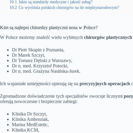
10.1
Jakie są standardy medyczne i jakość usług?
10.2
Co wyróżnia polskich chirurgów na tle międzynarodowym?
Kim są najlepsi chirurdzy plastyczni nosa w Polsce?
W Polsce możemy znaleźć wielu wybitnych
chirurgów plastycznych
Dr Piotr Skupin z Poznania,
Dr Marek Szczyt,
Dr Tomasz Dębski z Warszawy,
Dr n. med. Krzysztof Potocki,
Dr n. med. Grażyna Nasińska-Jurek.
Ich wspaniałe umiejętności opierają się na
precyzyjnych operacjach
o
Zgromadzone doświadczenie tych specjalistów owocuje licznymi
pozy
oferują nowoczesne i bezpieczne zabiegi:
Klinika Dr Szczyt,
Klinika Ambroziak,
Marina MedEstetic,
Klinika KCM,