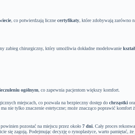
wiecie
, co potwierdzają liczne
certyfikaty
, które zdobywają zarówno 
ny zabieg chirurgiczny, który umożliwia dokładne modelowanie
kształ
ieczuleniu ogólnym
, co zapewnia pacjentom większy komfort.
egicznych miejscach, co pozwala na bezpieczny dostęp do
chrząstki
or
osa ma nie tylko znaczenie estetyczne; może znacząco poprawić komfort 
y powinien pozostać na miejscu przez około
7 dni
. Cały proces rekonwa
icie się zagoją. Podejmując decyzję o rynoplastyce, warto pamiętać, ż