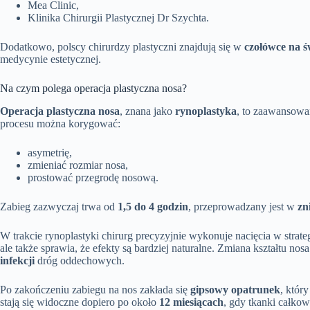
Mea Clinic,
Klinika Chirurgii Plastycznej Dr Szychta.
Dodatkowo, polscy chirurdzy plastyczni znajdują się w
czołówce na ś
medycynie estetycznej.
Na czym polega operacja plastyczna nosa?
Operacja plastyczna nosa
, znana jako
rynoplastyka
, to zaawansowa
procesu można korygować:
asymetrię,
zmieniać rozmiar nosa,
prostować przegrodę nosową.
Zabieg zazwyczaj trwa od
1,5 do 4 godzin
, przeprowadzany jest w
zn
W trakcie rynoplastyki chirurg precyzyjnie wykonuje nacięcia w strat
ale także sprawia, że efekty są bardziej naturalne. Zmiana kształtu n
infekcji
dróg oddechowych.
Po zakończeniu zabiegu na nos zakłada się
gipsowy opatrunek
, któr
stają się widoczne dopiero po około
12 miesiącach
, gdy tkanki całkow