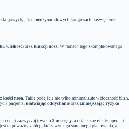
na krajowych, jak i międzynarodowych kongresach poświęconych
tu
,
wielkości
oraz
funkcji nosa
. W ramach tego skomplikowanego
az
kości nosa
. Takie podejście nie tylko minimalizuje widoczność blizn,
życia pacjenta,
ułatwiając oddychanie
oraz
zmniejszając ryzyko
lescencji zazwyczaj trwa do
2 miesięcy
, a ostateczne efekty operacji
e jest to poważny zabieg, który wymaga starannego planowania, a