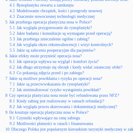
4.1
Rynoplastyka otwarta a zamknięta
4.2
Modelowanie chrząstek, kości i przegrody nosowej
4.3
Znaczenie nowoczesnej technologii medycznej
5
Jak przebiega operacja plastyczna nosa w Polsce?
5.1
Jak wygląda przygotowanie do rynoplastyki?
5.2
Jakie badania i konsultacje są wymagane przed operacją?
5.3
Jak przebiega znieczulenie ogólne i zabieg?
5.4
Jak wygląda okres rekonwalescencji i wizyt kontrolnych?
5.5
Jakie są zalecenia pooperacyjne dla pacjentów?
6
Jakie efekty może przynieść operacja nosa?
6.1
Jak operacja wpływa na wygląd i komfort życia?
6.2
Jak długo utrzymuje się obrzęk i kiedy widać ostateczny efekt?
6.3
Co pokazują zdjęcia przed i po zabiegu?
7
Jakie są możliwe powikłania i ryzyka po operacji nosa?
7.1
Jakie są przeciwwskazania do rynoplastyki?
7.2
Jak minimalizować ryzyko wystąpienia powikłań?
8
Czy operacja plastyczna nosa może być refundowana przez NFZ?
8.1
Kiedy zabieg jest realizowany w ramach refundacji?
8.2
Jak wygląda proces skierowania i dokumentacji medycznej?
9
Ile kosztuje operacja plastyczna nosa w Polsce?
9.1
Czynniki wpływające na cenę zabiegu
9.2
Możliwości płatności w ratach i finansowania
10
Dlaczego Polska jest popularnym kierunkiem turystyki medycznej w zak