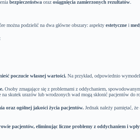
ienia
bezpieczeństwa
oraz
osiągnięcia zamierzonych rezultatów
.
tóre można podzielić na dwa główne obszary: aspekty
estetyczne
i
med
:
ieść poczucie własnej wartości.
Na przykład, odpowiednio wymodelo
e.
Osoby zmagające się z problemami z oddychaniem, spowodowany
łe na skutek urazów lub wrodzonych wad mogą skłonić pacjentów do r
a oraz ogólnej jakości życia pacjentów.
Jednak należy pamiętać, że
rowie pacjentów, eliminując liczne problemy z oddychaniem i wpły