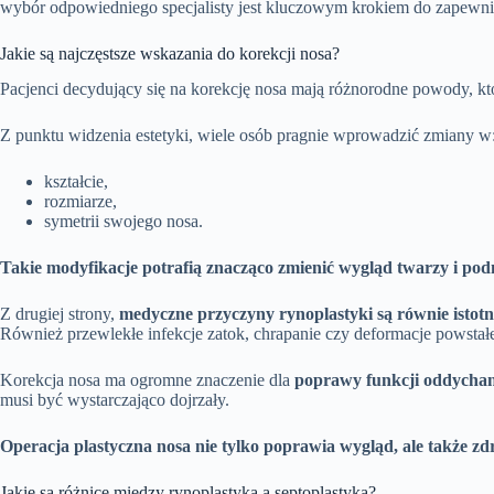
wybór odpowiedniego specjalisty jest kluczowym krokiem do zapewn
Jakie są najczęstsze wskazania do korekcji nosa?
Pacjenci decydujący się na korekcję nosa mają różnorodne powody, k
Z punktu widzenia estetyki, wiele osób pragnie wprowadzić zmiany w
kształcie,
rozmiarze,
symetrii swojego nosa.
Takie modyfikacje potrafią znacząco zmienić wygląd twarzy i podn
Z drugiej strony,
medyczne przyczyny rynoplastyki są równie istotn
Również przewlekłe infekcje zatok, chrapanie czy deformacje powsta
Korekcja nosa ma ogromne znaczenie dla
poprawy funkcji oddychani
musi być wystarczająco dojrzały.
Operacja plastyczna nosa nie tylko poprawia wygląd, ale także zd
Jakie są różnice między rynoplastyką a septoplastyką?