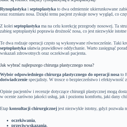
Rynoplastyka
i
septoplastyka
to dwa odmiennie ukierunkowane zabie
oraz rozmiaru nosa. Dzięki temu pacjent zyskuje nowy wygląd, co częs
Z kolei
septoplastyka
ma na celu korekcję przegrody nosowej. Ta str
zabieg septoplastyki poprawia drożność nosa, co jest niezwykle isto
Te dwa rodzaje operacji często są wykonywane równocześnie. Taki kro
septoplastyka
ułatwia prawidłowe oddychanie. Warto zasięgnąć porady 
wskazań zdrowotnych oraz oczekiwań pacjenta.
Jak wybrać najlepszego chirurga plastycznego nosa?
Wybór odpowiedniego chirurga plastycznego do operacji nosa
to 
doświadczenie
specjalisty. W trosce o bezpieczeństwo i efektywność 
Opinie pacjentów i recenzje dotyczące chirurgii plastycznej mogą dost
w ocenie zarówno jakości usług, jak i poziomu komfortu, jaki dany 
Etap
konsultacji chirurgicznej
jest niezwykle istotny, gdyż pozwala 
oczekiwania
,
przeciwwskazania
,