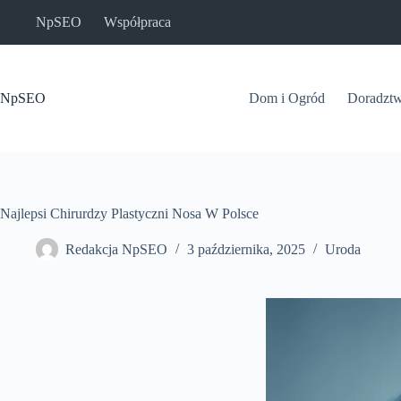
Przejdź
NpSEO
Współpraca
do
treści
NpSEO
Dom i Ogród
Doradzt
Najlepsi Chirurdzy Plastyczni Nosa W Polsce
Redakcja NpSEO
3 października, 2025
Uroda