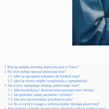
1
Kim są najlepsi chirurdzy plastyczni nosa w Polsce?
2
Na czym polega operacja plastyczna nosa?
2.1
Jakie są najczęstsze wskazania do korekcji nosa?
2.2
Jakie są różnice między rynoplastyką a septoplastyką?
3
Jak wybrać najlepszego chirurga plastycznego nosa?
3.1
Jakie kwalifikacje i doświadczenie powinien mieć chirurg?
3.2
Jak sprawdzić opinie pacjentów i recenzje?
3.3
Jaka jest rola konsultacji przedoperacyjnej?
3.4
Na co zwrócić uwagę w wyborze kliniki chirurgii plastycznej?
4
Jakie techniki i metody stosują polscy chirurdzy podczas korekcji nosa?