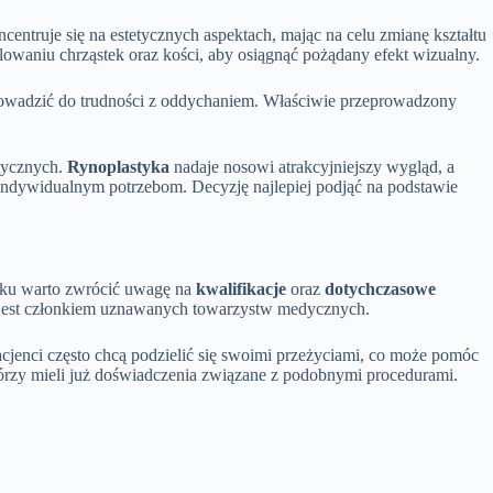
ncentruje się na estetycznych aspektach, mając na celu zmianę kształtu
lowaniu chrząstek oraz kości, aby osiągnąć pożądany efekt wizualny.
prowadzić do trudności z oddychaniem. Właściwie przeprowadzony
etycznych.
Rynoplastyka
nadaje nosowi atrakcyjniejszy wygląd, a
a indywidualnym potrzebom. Decyzję najlepiej podjąć na podstawie
tku warto zwrócić uwagę na
kwalifikacje
oraz
dotychczasowe
jest członkiem uznawanych towarzystw medycznych.
pacjenci często chcą podzielić się swoimi przeżyciami, co może pomóc
tórzy mieli już doświadczenia związane z podobnymi procedurami.