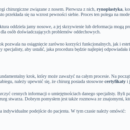
gi chirurgiczne związane z nosem. Pierwsza z nich,
rynoplastyka
, ko
to przekłada się na wzrost pewności siebie. Proces ten polega na mode
uktura oddziela jamy nosowe, a jej skrzywienie lub deformacja mogą 
tne dla osób doświadczających problemów oddechowych.
k pozwala na osiągnięcie zarówno korzyści funkcjonalnych, jak i est
specjalisty, aby ustalić, jaka procedura będzie najlepiej odpowiadał
fundamentalny krok, który może zaważyć na całym procesie. Na począ
zabiegu, należy upewnić się, że chirurg posiada stosowne
certyfikaty
i 
arczyć cennych informacji o umiejętnościach danego specjalisty. Byli 
chirurg stwarza. Dobrym pomysłem jest także rozmowa ze znajomymi, k
na indywidualne podejście do pacjenta. W tym czasie należy omówić: