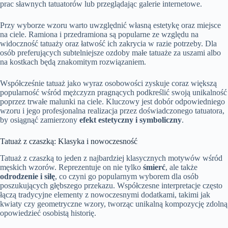
prac sławnych tatuatorów lub przeglądając galerie internetowe.
Przy wyborze wzoru warto uwzględnić własną estetykę oraz miejsce
na ciele. Ramiona i przedramiona są popularne ze względu na
widoczność tatuaży oraz łatwość ich zakrycia w razie potrzeby. Dla
osób preferujących subtelniejsze ozdoby małe tatuaże za uszami albo
na kostkach będą znakomitym rozwiązaniem.
Współcześnie tatuaż jako wyraz osobowości zyskuje coraz większą
popularność wśród mężczyzn pragnących podkreślić swoją unikalność
poprzez trwałe malunki na ciele. Kluczowy jest dobór odpowiedniego
wzoru i jego profesjonalna realizacja przez doświadczonego tatuatora,
by osiągnąć zamierzony
efekt estetyczny i symboliczny
.
Tatuaż z czaszką: Klasyka i nowoczesność
Tatuaż z czaszką to jeden z najbardziej klasycznych motywów wśród
męskich wzorów. Reprezentuje on nie tylko
śmierć
, ale także
odrodzenie i siłę
, co czyni go popularnym wyborem dla osób
poszukujących głębszego przekazu. Współczesne interpretacje często
łączą tradycyjne elementy z nowoczesnymi dodatkami, takimi jak
kwiaty czy geometryczne wzory, tworząc unikalną kompozycję zdolną
opowiedzieć osobistą historię.