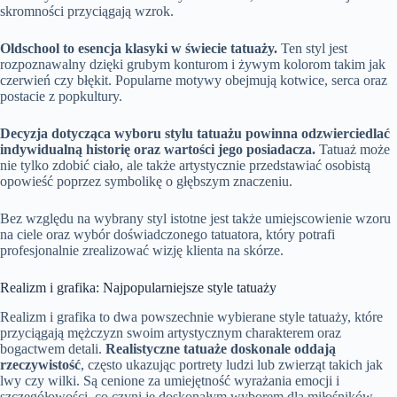
skromności przyciągają wzrok.
Oldschool to esencja klasyki w świecie tatuaży.
Ten styl jest
rozpoznawalny dzięki grubym konturom i żywym kolorom takim jak
czerwień czy błękit. Popularne motywy obejmują kotwice, serca oraz
postacie z popkultury.
Decyzja dotycząca wyboru stylu tatuażu powinna odzwierciedlać
indywidualną historię oraz wartości jego posiadacza.
Tatuaż może
nie tylko zdobić ciało, ale także artystycznie przedstawiać osobistą
opowieść poprzez symbolikę o głębszym znaczeniu.
Bez względu na wybrany styl istotne jest także umiejscowienie wzoru
na ciele oraz wybór doświadczonego tatuatora, który potrafi
profesjonalnie zrealizować wizję klienta na skórze.
Realizm i grafika: Najpopularniejsze style tatuaży
Realizm i grafika to dwa powszechnie wybierane style tatuaży, które
przyciągają mężczyzn swoim artystycznym charakterem oraz
bogactwem detali.
Realistyczne tatuaże doskonale oddają
rzeczywistość
, często ukazując portrety ludzi lub zwierząt takich jak
lwy czy wilki. Są cenione za umiejętność wyrażania emocji i
szczegółowości, co czyni je doskonałym wyborem dla miłośników