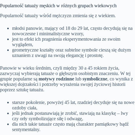
Popularność tatuaży męskich w różnych grupach wiekowych
Popularność tatuaży wśród mężczyzn zmienia się z wiekiem.
młodsi panowie, mający od 18 do 29 lat, często decydują się na
nowoczesne i minimalistyczne wzory,
jest to efekt ich pragnienia eksperymentowania ze swoim
wyglądem,
geometryczne kształty oraz subtelne symbole cieszą się dużym
uznaniem z uwagi na swoją elegancję i prostotę.
Panowie w wieku średnim, czyli między 30 a 45 rokiem życia,
zazwyczaj wybierają tatuaże o głębszym osobistym znaczeniu. W tej
grupie popularne są
motywy rodzinne
lub
symboliczne
, co wynika z
większej dojrzałości i potrzeby wyrażenia swojej życiowej historii
poprzez sztukę tatuażu.
starsze pokolenie, powyżej 45 lat, rzadziej decyduje się na nowe
ozdoby ciała,
jeśli jednak postanawiają je zrobić, stawiają na klasykę – lwy
czy orły symbolizujące siłę i odwagę,
dla nich takie tatuaże często mają charakter pamiątkowy bądź
sentymentalny.