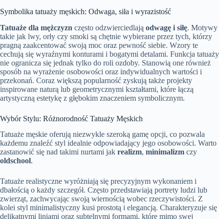
Symbolika tatuaży męskich: Odwaga, siła i wyrazistość
Tatuaże dla mężczyzn
często odzwierciedlają
odwagę i siłę
. Motywy
takie jak lwy, orły czy smoki są chętnie wybierane przez tych, którzy
pragną zaakcentować swoją moc oraz pewność siebie. Wzory te
cechują się wyraźnymi konturami i bogatymi detalami. Funkcja tatuaży
nie ogranicza się jednak tylko do roli ozdoby. Stanowią one również
sposób na wyrażenie osobowości oraz indywidualnych wartości i
przekonań. Coraz większą popularność zyskują także projekty
inspirowane naturą lub geometrycznymi kształtami, które łączą
artystyczną estetykę z głębokim znaczeniem symbolicznym.
Wybór Stylu: Różnorodność Tatuaży Męskich
Tatuaże męskie oferują niezwykle szeroką gamę opcji, co pozwala
każdemu znaleźć styl idealnie odpowiadający jego osobowości. Warto
zastanowić się nad takimi nurtami jak
realizm
,
minimalizm
czy
oldschool
.
Tatuaże realistyczne wyróżniają się precyzyjnym wykonaniem i
dbałością o każdy szczegół. Często przedstawiają portrety ludzi lub
zwierząt, zachwycając swoją wiernością wobec rzeczywistości. Z
kolei styl minimalistyczny kusi prostotą i elegancją. Charakteryzuje się
delikatnymi liniami oraz subtelnymi formami, które mimo swej