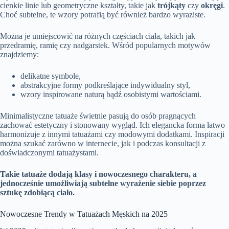
cienkie linie lub geometryczne kształty, takie jak
trójkąty
czy
okręgi
.
Choć subtelne, te wzory potrafią być również bardzo wyraziste.
Można je umiejscowić na różnych częściach ciała, takich jak
przedramię, ramię czy nadgarstek. Wśród popularnych motywów
znajdziemy:
delikatne symbole,
abstrakcyjne formy podkreślające indywidualny styl,
wzory inspirowane naturą bądź osobistymi wartościami.
Minimalistyczne tatuaże świetnie pasują do osób pragnących
zachować estetyczny i stonowany wygląd. Ich elegancka forma łatwo
harmonizuje z innymi tatuażami czy modowymi dodatkami. Inspiracji
można szukać zarówno w internecie, jak i podczas konsultacji z
doświadczonymi tatuażystami.
Takie tatuaże dodają klasy i nowoczesnego charakteru, a
jednocześnie umożliwiają subtelne wyrażenie siebie poprzez
sztukę zdobiącą ciało.
Nowoczesne Trendy w Tatuażach Męskich na 2025