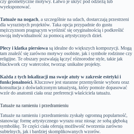
czy geometryczne motywy. Łatwo je ukryć pod odzieżą lub
wyeksponować.
Tatuaże na nogach
, a szczególnie na udach, dostarczają przestrzeni
dla wyrazistych projektów. Taka opcja przypadnie do gustu
mężczyznom pragnącym wyróżnić się oryginalnością i podkreślić
swoją indywidualność za pomocą artystycznych dzieł.
Plecy i klatka piersiowa
są idealne do większych kompozycji. Mogą
tam znaleźć się zarówno motywy osobiste, jak i symbole rodzinne czy
religijne. Te obszary pozwalają łączyć różnorodne style, takie jak
blackwork czy watercolor, tworząc unikalne projekty.
Każda z tych lokalizacji ma swoje atuty w zakresie estetyki i
funkcjonalności.
Kluczowe jest staranne przemyślenie wyboru oraz
konsultacja z doświadczonym tatuażystą, który pomoże dopasować
wzór do anatomii ciała oraz preferencji właściciela tatuażu.
Tatuaże na ramieniu i przedramieniu
Tatuaże na ramieniu i przedramieniu zyskały ogromną popularność,
stanowiąc formę artystycznego wyrazu oraz niosąc ze sobą głęboką
symbolikę. Te części ciała oferują możliwość tworzenia zarówno
subtelnych, jak i bardziej skomplikowanych wzorów.