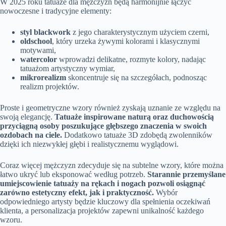
W 2025 roku tatuaże dla mężczyzn będą harmonijnie łączyć
nowoczesne i tradycyjne elementy:
styl blackwork
z jego charakterystycznym użyciem czerni,
oldschool
, który urzeka żywymi kolorami i klasycznymi
motywami,
watercolor
wprowadzi delikatne, rozmyte kolory, nadając
tatuażom artystyczny wymiar,
mikrorealizm
skoncentruje się na szczegółach, podnosząc
realizm projektów.
Proste i geometryczne wzory również zyskają uznanie ze względu na
swoją elegancję.
Tatuaże inspirowane naturą oraz duchowością
przyciągną osoby poszukujące głębszego znaczenia w swoich
ozdobach na ciele.
Dodatkowo tatuaże 3D zdobędą zwolenników
dzięki ich niezwykłej głębi i realistycznemu wyglądowi.
Coraz więcej mężczyzn zdecyduje się na subtelne wzory, które można
łatwo ukryć lub eksponować według potrzeb.
Starannie przemyślane
umiejscowienie tatuaży na rękach i nogach pozwoli osiągnąć
zarówno estetyczny efekt, jak i praktyczność.
Wybór
odpowiedniego artysty będzie kluczowy dla spełnienia oczekiwań
klienta, a personalizacja projektów zapewni unikalność każdego
wzoru.