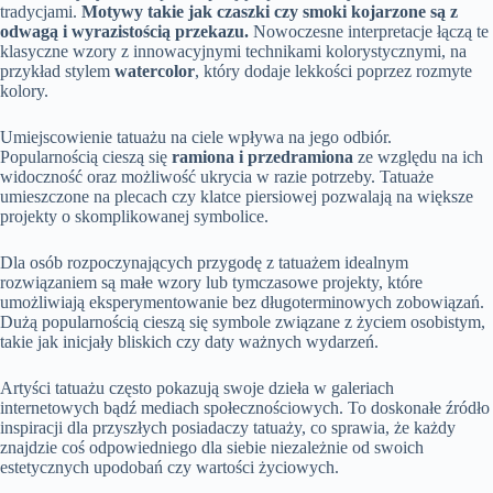
tradycjami.
Motywy takie jak czaszki czy smoki kojarzone są z
odwagą i wyrazistością przekazu.
Nowoczesne interpretacje łączą te
klasyczne wzory z innowacyjnymi technikami kolorystycznymi, na
przykład stylem
watercolor
, który dodaje lekkości poprzez rozmyte
kolory.
Umiejscowienie tatuażu na ciele wpływa na jego odbiór.
Popularnością cieszą się
ramiona i przedramiona
ze względu na ich
widoczność oraz możliwość ukrycia w razie potrzeby. Tatuaże
umieszczone na plecach czy klatce piersiowej pozwalają na większe
projekty o skomplikowanej symbolice.
Dla osób rozpoczynających przygodę z tatuażem idealnym
rozwiązaniem są małe wzory lub tymczasowe projekty, które
umożliwiają eksperymentowanie bez długoterminowych zobowiązań.
Dużą popularnością cieszą się symbole związane z życiem osobistym,
takie jak inicjały bliskich czy daty ważnych wydarzeń.
Artyści tatuażu często pokazują swoje dzieła w galeriach
internetowych bądź mediach społecznościowych. To doskonałe źródło
inspiracji dla przyszłych posiadaczy tatuaży, co sprawia, że każdy
znajdzie coś odpowiedniego dla siebie niezależnie od swoich
estetycznych upodobań czy wartości życiowych.