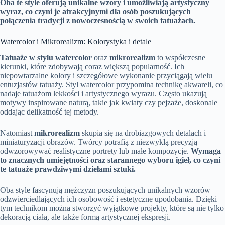
Oba te style oferują unikalne wzory i umożliwiają artystyczny
wyraz, co czyni je atrakcyjnymi dla osób poszukujących
połączenia tradycji z nowoczesnością w swoich tatuażach.
Watercolor i Mikrorealizm: Kolorystyka i detale
Tatuaże w stylu watercolor
oraz
mikrorealizm
to współczesne
kierunki, które zdobywają coraz większą popularność. Ich
niepowtarzalne kolory i szczegółowe wykonanie przyciągają wielu
entuzjastów tatuaży. Styl watercolor przypomina technikę akwareli, co
nadaje tatuażom lekkości i artystycznego wyrazu. Często ukazują
motywy inspirowane naturą, takie jak kwiaty czy pejzaże, doskonale
oddając delikatność tej metody.
Natomiast
mikrorealizm
skupia się na drobiazgowych detalach i
miniaturyzacji obrazów. Twórcy potrafią z niezwykłą precyzją
odwzorowywać realistyczne portrety lub małe kompozycje.
Wymaga
to znacznych umiejętności oraz starannego wyboru igieł, co czyni
te tatuaże prawdziwymi dziełami sztuki.
Oba style fascynują mężczyzn poszukujących unikalnych wzorów
odzwierciedlających ich osobowość i estetyczne upodobania. Dzięki
tym technikom można stworzyć wyjątkowe projekty, które są nie tylko
dekoracją ciała, ale także formą artystycznej ekspresji.