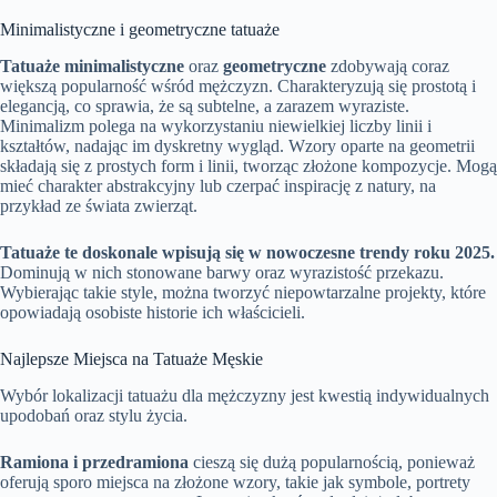
Minimalistyczne i geometryczne tatuaże
Tatuaże minimalistyczne
oraz
geometryczne
zdobywają coraz
większą popularność wśród mężczyzn. Charakteryzują się prostotą i
elegancją, co sprawia, że są subtelne, a zarazem wyraziste.
Minimalizm polega na wykorzystaniu niewielkiej liczby linii i
kształtów, nadając im dyskretny wygląd. Wzory oparte na geometrii
składają się z prostych form i linii, tworząc złożone kompozycje. Mogą
mieć charakter abstrakcyjny lub czerpać inspirację z natury, na
przykład ze świata zwierząt.
Tatuaże te doskonale wpisują się w nowoczesne trendy roku 2025.
Dominują w nich stonowane barwy oraz wyrazistość przekazu.
Wybierając takie style, można tworzyć niepowtarzalne projekty, które
opowiadają osobiste historie ich właścicieli.
Najlepsze Miejsca na Tatuaże Męskie
Wybór lokalizacji tatuażu dla mężczyzny jest kwestią indywidualnych
upodobań oraz stylu życia.
Ramiona i przedramiona
cieszą się dużą popularnością, ponieważ
oferują sporo miejsca na złożone wzory, takie jak symbole, portrety