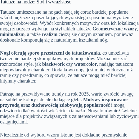
Tatuaże na nodze: Styl i wyrazistość
Tatuaże umieszczane na nogach stają się coraz bardziej popularne
wśród mężczyzn poszukujących wyrazistego sposobu na wyrażenie
swojej osobowości. Wybór konkretnych motywów oraz ich lokalizacja
mogą znacząco wpłynąć na styl takich tatuaży.
Geometryczne wzory
,
minimalizm
, a także
realizm
cieszą się dużym uznaniem, ponieważ
doskonale komponują się z naturalnymi kształtami nóg.
Nogi oferują sporo przestrzeni do tatuażowania
, co umożliwia
tworzenie bardziej skomplikowanych projektów. Można mieszać
różnorodne style, jak
blackwork
czy
watercolor
, nadając tatuażom
niepowtarzalny charakter. Dodatkowo noga jest mniej widoczna niż
ramię czy przedramię, co sprawia, że tatuaże mogą mieć bardziej
intymny charakter.
Patrząc na przewidywane trendy na rok 2025, warto zwrócić uwagę
na subtelne kolory i detale dodające głębi.
Motywy inspirowane
przyrodą oraz duchowością zdobywają popularność
i mogą
odzwierciedlać wartości właściciela tatuażu. Noga to również świetne
miejsce dla projektów związanych z zainteresowaniami lub życiowymi
osiągnięciami.
Niezależnie od wyboru wzoru istotne jest dokładne przemyślenie