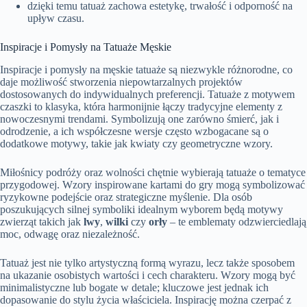
dzięki temu tatuaż zachowa estetykę, trwałość i odporność na
upływ czasu.
Inspiracje i Pomysły na Tatuaże Męskie
Inspiracje i pomysły na męskie tatuaże są niezwykle różnorodne, co
daje możliwość stworzenia niepowtarzalnych projektów
dostosowanych do indywidualnych preferencji. Tatuaże z motywem
czaszki to klasyka, która harmonijnie łączy tradycyjne elementy z
nowoczesnymi trendami. Symbolizują one zarówno śmierć, jak i
odrodzenie, a ich współczesne wersje często wzbogacane są o
dodatkowe motywy, takie jak kwiaty czy geometryczne wzory.
Miłośnicy podróży oraz wolności chętnie wybierają tatuaże o tematyce
przygodowej. Wzory inspirowane kartami do gry mogą symbolizować
ryzykowne podejście oraz strategiczne myślenie. Dla osób
poszukujących silnej symboliki idealnym wyborem będą motywy
zwierząt takich jak
lwy
,
wilki
czy
orły
– te emblematy odzwierciedlają
moc, odwagę oraz niezależność.
Tatuaż jest nie tylko artystyczną formą wyrazu, lecz także sposobem
na ukazanie osobistych wartości i cech charakteru. Wzory mogą być
minimalistyczne lub bogate w detale; kluczowe jest jednak ich
dopasowanie do stylu życia właściciela. Inspirację można czerpać z