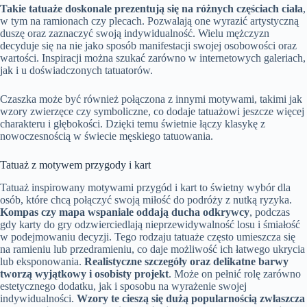
Takie tatuaże doskonale prezentują się na różnych częściach ciała
,
w tym na ramionach czy plecach. Pozwalają one wyrazić artystyczną
duszę oraz zaznaczyć swoją indywidualność. Wielu mężczyzn
decyduje się na nie jako sposób manifestacji swojej osobowości oraz
wartości. Inspiracji można szukać zarówno w internetowych galeriach,
jak i u doświadczonych tatuatorów.
Czaszka może być również połączona z innymi motywami, takimi jak
wzory zwierzęce czy symboliczne, co dodaje tatuażowi jeszcze więcej
charakteru i głębokości. Dzięki temu świetnie łączy klasykę z
nowoczesnością w świecie męskiego tatuowania.
Tatuaż z motywem przygody i kart
Tatuaż inspirowany motywami przygód i kart to świetny wybór dla
osób, które chcą połączyć swoją miłość do podróży z nutką ryzyka.
Kompas czy mapa wspaniale oddają ducha odkrywcy
, podczas
gdy karty do gry odzwierciedlają nieprzewidywalność losu i śmiałość
w podejmowaniu decyzji. Tego rodzaju tatuaże często umieszcza się
na ramieniu lub przedramieniu, co daje możliwość ich łatwego ukrycia
lub eksponowania.
Realistyczne szczegóły oraz delikatne barwy
tworzą wyjątkowy i osobisty projekt
. Może on pełnić rolę zarówno
estetycznego dodatku, jak i sposobu na wyrażenie swojej
indywidualności.
Wzory te cieszą się dużą popularnością zwłaszcza