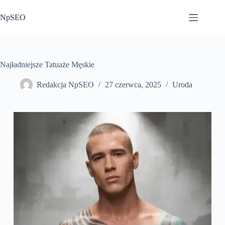
Przejdź
do
NpSEO
treści
Najładniejsze Tatuaże Męskie
Redakcja NpSEO
27 czerwca, 2025
Uroda