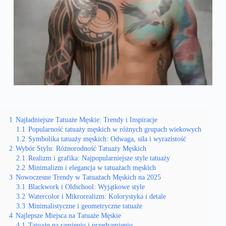
1
Najładniejsze Tatuaże Męskie: Trendy i Inspiracje
1.1
Popularność tatuaży męskich w różnych grupach wiekowych
1.2
Symbolika tatuaży męskich: Odwaga, siła i wyrazistość
2
Wybór Stylu: Różnorodność Tatuaży Męskich
2.1
Realizm i grafika: Najpopularniejsze style tatuaży
2.2
Minimalizm i elegancja w tatuażach męskich
3
Nowoczesne Trendy w Tatuażach Męskich na 2025
3.1
Blackwork i Oldschool: Wyjątkowe style
3.2
Watercolor i Mikrorealizm: Kolorystyka i detale
3.3
Minimalistyczne i geometryczne tatuaże
4
Najlepsze Miejsca na Tatuaże Męskie
4.1
Tatuaże na ramieniu i przedramieniu