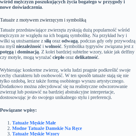
wśród mężczyzn poszukujących życia bogatego w przygody i
nowe doświadczenia
.
Tatuaże z motywem zwierzęcym i symboliką
Tatuaże przedstawiające zwierzęta zyskują dużą popularność wśród
mężczyzn ze względu na ich bogatą symbolikę. Na przykład lwy i
wilki są utożsamiane z
siłą
oraz
odwagą
, podczas gdy orły przywodzą
na myśl
niezależność
i
wolność
. Symbolika tygrysów związana jest z
potęgą
i
dominacją
. Z kolei bardziej subtelne wzory, takie jak delfiny
czy motyle, mogą wyrażać
ciepło
oraz
delikatność
.
Wybierając konkretne zwierzę, wielu ludzi pragnie podkreślić swoje
cechy charakteru lub osobowość. W ten sposób tatuaże stają się nie
tylko ozdobą, lecz także formą osobistego wyrazu artystycznego.
Dodatkowo można zdecydować się na realistyczne odwzorowanie
zwierząt lub postawić na bardziej abstrakcyjne interpretacje,
dostosowując je do swojego unikalnego stylu i preferencji.
Powiązane wpisy:
Tatuaże Męskie Małe
Modne Tatuaże Damskie Na Ręce
Tatuaże Męskie Wzory