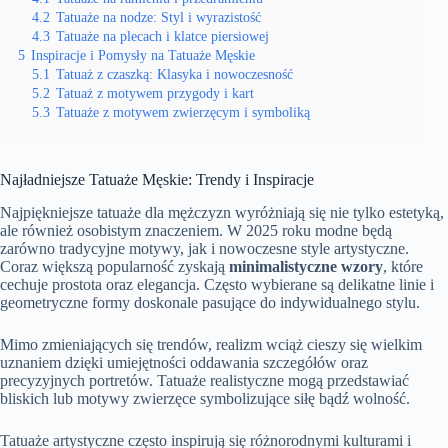
4.2
Tatuaże na nodze: Styl i wyrazistość
4.3
Tatuaże na plecach i klatce piersiowej
5
Inspiracje i Pomysły na Tatuaże Męskie
5.1
Tatuaż z czaszką: Klasyka i nowoczesność
5.2
Tatuaż z motywem przygody i kart
5.3
Tatuaże z motywem zwierzęcym i symboliką
Najładniejsze Tatuaże Męskie: Trendy i Inspiracje
Najpiękniejsze tatuaże dla mężczyzn wyróżniają się nie tylko estetyką,
ale również osobistym znaczeniem. W 2025 roku modne będą
zarówno tradycyjne motywy, jak i nowoczesne style artystyczne.
Coraz większą popularność zyskają
minimalistyczne wzory
, które
cechuje prostota oraz elegancja. Często wybierane są delikatne linie i
geometryczne formy doskonale pasujące do indywidualnego stylu.
Mimo zmieniających się trendów, realizm wciąż cieszy się wielkim
uznaniem dzięki umiejętności oddawania szczegółów oraz
precyzyjnych portretów. Tatuaże realistyczne mogą przedstawiać
bliskich lub motywy zwierzęce symbolizujące siłę bądź wolność.
Tatuaże artystyczne często inspirują się różnorodnymi kulturami i