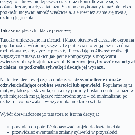
decyzji o tatuowaniu tej części ciała oraz skonsultowanie się z
doświadczonym artystą tatuażu. Starannie wykonany tatuaż nie tylko
podkreśli indywidualność właściciela, ale również stanie się trwałą
ozdobą jego ciała.
Tatuaże na plecach i klatce piersiowej
Tatuaże umieszczane na plecach i klatce piersiowej cieszą się ogromną
popularnością wśród mężczyzn. Te partie ciała oferują przestrzeń na
rozbudowane, artystyczne projekty. Plecy dają możliwość realizacji
większych tatuaży, takich jak pełne kompozycje z motywami
zwierzęcymi czy krajobrazowymi.
Kluczowe jest, by wzór współgrał
z ciałem, co podkreśla sylwetkę i dodaje jej wyrazu.
Na klatce piersiowej często umieszcza się
symboliczne tatuaże
odzwierciedlające osobiste wartości lub opowieści
. Popularne są tu
motywy takie jak skrzydła, serca czy portrety bliskich osób. Tatuaże w
tych miejscach mogą łączyć różnorodne style – od minimalizmu po
realizm – co pozwala stworzyć unikalne dzieło sztuki.
Wybór doświadczonego tatuatora to istotna decyzja:
powinien on potrafić dopasować projekt do kształtu ciała,
przewidzieć ewentualne zmiany sylwetki w przyszłości.