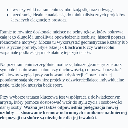
lwy czy wilki na ramieniu symbolizują siłę oraz odwagę,
przedramię idealnie nadaje się do minimalistycznych projektów
łączących elegancję z prostotą.
Ramię to również doskonałe miejsce na pełny rękaw, który pokrywa
całą jego długość i umożliwia opowiedzenie osobistej historii poprzez
różnorodne motywy. Można tu wykorzystać geometryczne kształty lub
realistyczne portrety. Style takie jak
blackwork
czy
watercolor
wspaniale podkreślają muskulaturę tej części ciała.
Na przedramieniu szczególnie modne są tatuaże geometryczne oraz
symbole inspirowane naturą czy duchowością, co pozwala uzyskać
efektowny wygląd przy zachowaniu dyskrecji. Coraz bardziej
popularne stają się również projekty odzwierciedlające indywidualne
pasje, takie jak muzyka bądź sport.
Przy wyborze tatuażu kluczowa jest współpraca z doświadczonym
artystą, który pomoże dostosować wzór do stylu życia i osobowości
danej osoby.
Ważna jest także odpowiednia pielęgnacja nowej
ozdoby — stosowanie kremów ochronnych i unikanie nadmiernej
ekspozycji na słońce są niezbędne dla jej trwałości.