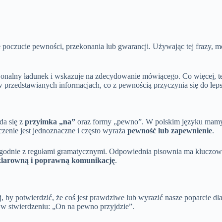
 poczucie pewności, przekonania lub gwarancji. Używając tej frazy, 
nalny ładunek i wskazuje na zdecydowanie mówiącego. Co więcej, t
w przedstawianych informacjach, co z pewnością przyczynia się do l
da się z
przyimka „na”
oraz formy „pewno”. W polskim języku mamy te
aczenie jest jednoznaczne i często wyraża
pewność lub zapewnienie
.
zgodnie z regułami gramatycznymi. Odpowiednia pisownia ma kluczow
klarowną i poprawną komunikację
.
 by potwierdzić, że coś jest prawdziwe lub wyrazić nasze poparcie dl
 w stwierdzeniu: „On na pewno przyjdzie”.