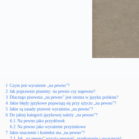
1
Czym jest wyrażenie „na pewno”?
2
Jak poprawnie piszemy: na pewno czy napewno?
3
Dlaczego pisownia „na pewno” jest istotna w języku polskim?
4
Jakie błędy językowe pojawiają się przy użyciu „na pewno”?
5
Jakie są zasady pisowni wyrażenia „na pewno”?
6
Do jakiej kategorii językowej należy „na pewno”?
6.1
Na pewno jako przysłówek
6.2
Na pewno jako wyrażenie przyimkowe
7
Jakie znaczenie i kontekst ma „na pewno”?
7.1
Jak „na pewno” wyraża pewność, przekonanie i gwarancję?