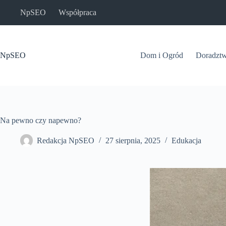
Przejdź
NpSEO
Współpraca
do
treści
NpSEO
Dom i Ogród
Doradzt
Na pewno czy napewno?
Redakcja NpSEO
27 sierpnia, 2025
Edukacja