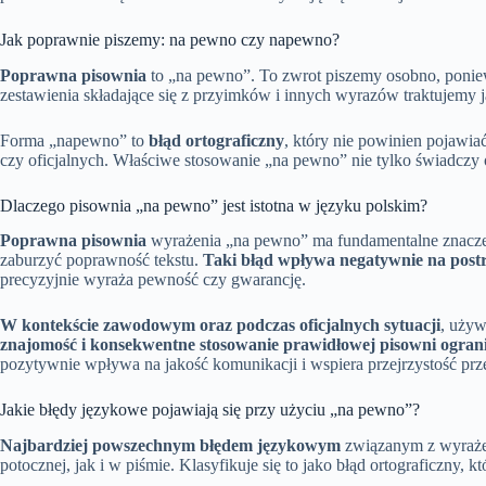
Jak poprawnie piszemy: na pewno czy napewno?
Poprawna pisownia
to „na pewno”. To zwrot piszemy osobno, poniew
zestawienia składające się z przyimków i innych wyrazów traktujemy 
Forma „napewno” to
błąd ortograficzny
, który nie powinien pojawia
czy oficjalnych. Właściwe stosowanie „na pewno” nie tylko świadczy
Dlaczego pisownia „na pewno” jest istotna w języku polskim?
Poprawna pisownia
wyrażenia „na pewno” ma fundamentalne znaczen
zaburzyć poprawność tekstu.
Taki błąd wpływa negatywnie na postr
precyzyjnie wyraża pewność czy gwarancję.
W kontekście zawodowym oraz podczas oficjalnych sytuacji
, używ
znajomość i konsekwentne stosowanie prawidłowej pisowni ogran
pozytywnie wpływa na jakość komunikacji i wspiera przejrzystość prz
Jakie błędy językowe pojawiają się przy użyciu „na pewno”?
Najbardziej powszechnym błędem językowym
związanym z wyrażen
potocznej, jak i w piśmie. Klasyfikuje się to jako błąd ortograficzny, k