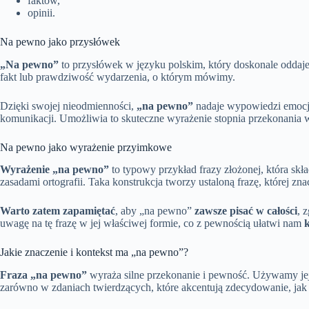
faktów,
opinii.
Na pewno jako przysłówek
„Na pewno”
to przysłówek w języku polskim, który doskonale oddaje
fakt lub prawdziwość wydarzenia, o którym mówimy.
Dzięki swojej nieodmienności,
„na pewno”
nadaje wypowiedzi emocjo
komunikacji. Umożliwia to skuteczne wyrażenie stopnia przekonania 
Na pewno jako wyrażenie przyimkowe
Wyrażenie „na pewno”
to typowy przykład frazy złożonej, która skła
zasadami ortografii. Taka konstrukcja tworzy ustaloną frazę, której zn
Warto zatem zapamiętać
, aby „na pewno”
zawsze pisać w całości
, 
uwagę na tę frazę w jej właściwej formie, co z pewnością ułatwi nam
Jakie znaczenie i kontekst ma „na pewno”?
Fraza „na pewno”
wyraża silne przekonanie i pewność. Używamy jej,
zarówno w zdaniach twierdzących, które akcentują zdecydowanie, jak