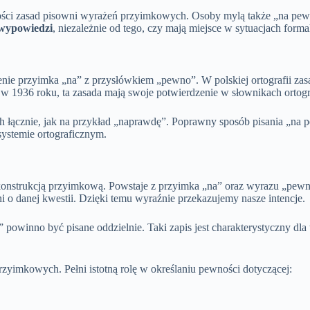
mości zasad pisowni wyrażeń przyimkowych. Osoby mylą także „na pew
 wypowiedzi
, niezależnie od tego, czy mają miejsce w sytuacjach for
enie przyimka „na” z przysłówkiem „pewno”. W polskiej ortografii zas
w 1936 roku, ta zasada mają swoje potwierdzenie w słownikach ortogr
 łącznie, jak na przykład „naprawdę”. Poprawny sposób pisania „na p
systemie ortograficznym.
 konstrukcją przyimkową. Powstaje z przyimka „na” oraz wyrazu „pew
i o danej kwestii. Dzięki temu wyraźnie przekazujemy nasze intencje.
 powinno być pisane oddzielnie. Taki zapis jest charakterystyczny dla
yimkowych. Pełni istotną rolę w określaniu pewności dotyczącej: