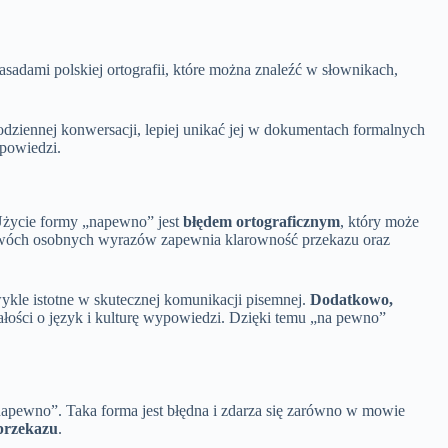
adami polskiej ortografii, które można znaleźć w słownikach,
odziennej konwersacji, lepiej unikać jej w dokumentach formalnych
owiedzi.
Użycie formy „napewno” jest
błędem ortograficznym
, który może
wóch osobnych wyrazów zapewnia klarowność przekazu oraz
le istotne w skutecznej komunikacji pisemnej.
Dodatkowo,
łości o język i kulturę wypowiedzi. Dzięki temu „na pewno”
apewno”. Taka forma jest błędna i zdarza się zarówno w mowie
 przekazu
.