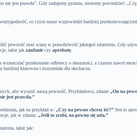
no nie jest prawda”. Gdy zadajemy pytania, możemy powiedzieć: „Czy
 wiarygodność, co czyni nasze wypowiedzi bardziej przekonywującym
lić pewność oraz wiarę w prawdziwość jakiegoś zdarzenia. Gdy używa
je, takie jak
zaufanie
czy
aprobatę
.
a wzmacniać przekonanie odbiorcy o słuszności, a czasem nawet nieuc
ię bardziej klarowna i zrozumiała dla słuchacza.
wnych, aby wyrazić naszą pewność. Przykładowo, zdanie
„On na pewn
ie jest prawda.”
erdzenia, jak na przykład w:
„Czy na pewno chcesz iść?”
Jest to spo
ncje, jak w zdaniu:
„Jeśli to zrobi, na pewno się uda.”
żenia, takie jak: