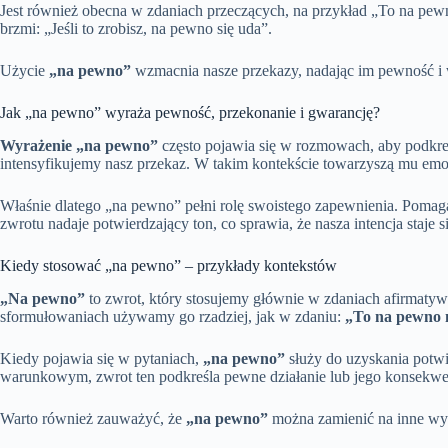
Jest również obecna w zdaniach przeczących, na przykład „To na pew
brzmi: „Jeśli to zrobisz, na pewno się uda”.
Użycie
„na pewno”
wzmacnia nasze przekazy, nadając im pewność i
Jak „na pewno” wyraża pewność, przekonanie i gwarancję?
Wyrażenie „na pewno”
często pojawia się w rozmowach, aby podkreś
intensyfikujemy nasz przekaz. W takim kontekście towarzyszą mu emoc
Właśnie dlatego „na pewno” pełni rolę swoistego zapewnienia. Pomag
zwrotu nadaje potwierdzający ton, co sprawia, że nasza intencja staje s
Kiedy stosować „na pewno” – przykłady kontekstów
„Na pewno”
to zwrot, który stosujemy głównie w zdaniach afirmaty
sformułowaniach używamy go rzadziej, jak w zdaniu:
„To na pewno n
Kiedy pojawia się w pytaniach,
„na pewno”
służy do uzyskania potwi
warunkowym, zwrot ten podkreśla pewne działanie lub jego konsekwe
Warto również zauważyć, że
„na pewno”
można zamienić na inne wyra