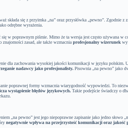
aż składa się z przyimka „na” oraz przysłówka „pewno”. Zgodnie z zas
jako odrębne wyrażenia.
ć się w poprawnym piśmie. Mimo że ta wersja jest często używana w c
 o znajomości zasad, ale także wzmacnia
profesjonalny wizerunek
wyp
ie dla zachowania wysokiej jakości komunikacji w języku polskim. 
zeganie nadawcy jako profesjonalisty.
Pisownia „na pewno” jako d
anie poprawnej formy wzmacnia wiarygodność wypowiedzi. To niezwyk
icza wystąpienie błędów językowych.
Takie podejście świadczy o dba
ekazu.
iem „na pewno” jest jego niepoprawne zapisanie jako jedno słowo „n
tóry
negatywnie wpływa na przejrzystość komunikacji oraz jakość