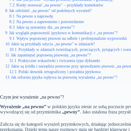
7.2
Kiedy stosować „na pewno” – przykłady kontekstów
8
Jak odróżnić „na pewno” od podobnych wyrażeń?
8.1
Na pewno a naprawdę
8.2
Na pewno a zapewnienie i potwierdzenie
8.3
Jakie są synonimy dla „na pewno”?
9
Jak wygląda poprawność językowa w komunikacji z „na pewno”?
9.1
Wpływ poprawnej pisowni na odbiór i profesjonalizm wypowiedzi
10
Jakie są przykłady użycia „na pewno” w zdaniach?
10.1
Przykłady w zdaniach twierdzących, przeczących, pytających i wa
11
Jak zapamiętać poprawną pisownię „na pewno”?
11.1
Praktyczne wskazówki i ćwiczenia typu dyktando
12
Jakie są źródła i narzędzia pomocne przy sprawdzaniu pisowni „na pew
12.1
Polski słownik ortograficzny i poradnia językowa
13
Jak reforma języka wpływa na pisownię wyrażenia „na pewno”?
Czym jest wyrażenie „na pewno”?
Wyrażenie „na pewno”
w polskim języku niesie ze sobą poczucie pe
wywodzącej się od przymiotnika
„pewny”
. Jako ustalona fraza przy
Zalicza się do kategorii wyrażeń przyimkowych, działając jednocześn
przekonania. Dzięki temu nasze rozmowy stają się bardziej klarowne i 