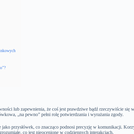
runkowych
no”?
wności lub zapewnienia, że coś jest prawdziwe bądź rzeczywiście się 
słówkowa, „na pewno” pełni rolę potwierdzania i wyrażania zgody.
ie jako przysłówek, co znacząco podnosi precyzję w komunikacji. Korz
zrozumiałe, co jest nieocenione w codziennych interakcjach.