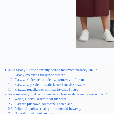
1
Jakie fasony i kroje dominują wśród modnych płaszczy 2025?
1.1
Fasony oversize i klasyczne trencze
1.2
Płaszcze skórzane i modele ze sztucznym futrem
1.3
Płaszcze z paskiem, szlafrokowe i rozkloszowane
1.4
Płaszcze pudełkowe, minimalistyczne i retro
2
Jakie materiały i jakość wyróżniają płaszcze damskie na sezon 2025?
2.1
Wełna, alpaka, kaszmir, virgin wool
2.2
Płaszcze puchowe, pikowane i ocieplane
2.3
Poliamid, poliester, akryl i domieszki bawełny
2.4
Naturalne i ekologiczne tkaniny