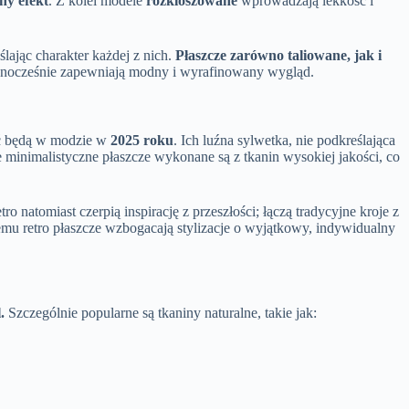
y efekt
. Z kolei modele
rozkloszowane
wprowadzają lekkość i
ślając charakter każdej z nich.
Płaszcze zarówno taliowane, jak i
jednocześnie zapewniają modny i wyrafinowany wygląd.
ać będą w modzie w
2025 roku
. Ich luźna sylwetka, nie podkreślająca
minimalistyczne płaszcze wykonane są z tkanin wysokiej jakości, co
 natomiast czerpią inspirację z przeszłości; łączą tradycyjne kroje z
temu retro płaszcze wzbogacają stylizacje o wyjątkowy, indywidualny
.
Szczególnie popularne są tkaniny naturalne, takie jak: