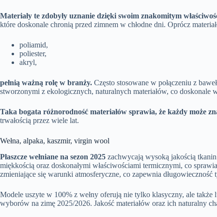
Materiały te zdobyły uznanie dzięki swoim znakomitym właściwo
które doskonale chronią przed zimnem w chłodne dni. Oprócz materiałó
poliamid,
poliester,
akryl,
pełnią ważną rolę w branży.
Często stosowane w połączeniu z bawełną
stworzonymi z ekologicznych, naturalnych materiałów, co doskonale w
Taka bogata różnorodność materiałów sprawia, że każdy może zn
trwałością przez wiele lat.
Wełna, alpaka, kaszmir, virgin wool
Płaszcze wełniane na sezon 2025
zachwycają wysoką jakością tkani
miękkością oraz doskonałymi właściwościami termicznymi, co sprawia, 
zmieniające się warunki atmosferyczne, co zapewnia długowieczność t
Modele uszyte w 100% z wełny oferują nie tylko klasyczny, ale także 
wyborów na zimę 2025/2026. Jakość materiałów oraz ich naturalny cha