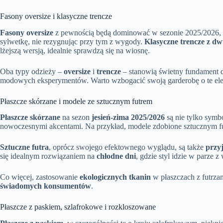
Fasony oversize i klasyczne trencze
Fasony oversize
z pewnością będą dominować w sezonie 2025/2026,
sylwetkę, nie rezygnując przy tym z wygody.
Klasyczne trencze z d
lżejszą wersją, idealnie sprawdzą się na wiosnę.
Oba typy odzieży –
oversize
i
trencze
– stanowią świetny fundament d
modowych eksperymentów. Warto wzbogacić swoją garderobę o te el
Płaszcze skórzane i modele ze sztucznym futrem
Płaszcze skórzane
na sezon
jesień-zima 2025/2026
są nie tylko sym
nowoczesnymi akcentami. Na przykład, modele zdobione sztucznym futr
Sztuczne futra
, oprócz swojego efektownego wyglądu, są także
przy
się idealnym rozwiązaniem na
chłodne dni
, gdzie styl idzie w parze 
Co więcej, zastosowanie
ekologicznych tkanin
w płaszczach z futrza
świadomych konsumentów
.
Płaszcze z paskiem, szlafrokowe i rozkloszowane