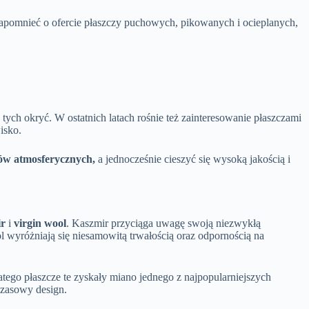
apomnieć o ofercie płaszczy puchowych, pikowanych i ocieplanych,
ych okryć. W ostatnich latach rośnie też zainteresowanie płaszczami
isko.
ów atmosferycznych,
a jednocześnie cieszyć się wysoką jakością i
ir
i
virgin wool
. Kaszmir przyciąga uwagę swoją niezwykłą
l wyróżniają się niesamowitą trwałością oraz odpornością na
atego płaszcze te zyskały miano jednego z najpopularniejszych
czasowy design.