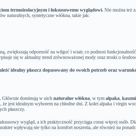
ściom termoizolacyjnym i luksusowemu wyglądowi.
Nie można też z
w naturalnych, syntetyczne włókna, takie jak:
, zwiększają odporność na wilgoć i wiatr, co podnosi funkcjonalność t
pisuje się w aktualny trend zrównoważonej mody oraz troski o środow
aleźć idealny płaszcz dopasowany do swoich potrzeb oraz warunk
n. Głównie dominują w nich
naturalne włókna
, w tym
alpaka
,
kaszm
że jest idealnym wyborem na chłodne dni. Z kolei alpaka i virgin woo
ych płaszczy.
luksusowy wygląd, a ich praktyczność przyciąga coraz więcej osób. Dl
rakter wpływają nie tylko na komfort noszenia, ale również na ponad