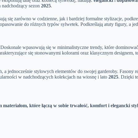
e eksponują talię oraz kobiecą sylwetkę, nadając
elegancki
i
dopasowan
na nadchodzący sezon
2025
.
ją się zarówno w codzienne, jak i bardziej formalne stylizacje, podkre
 dopasowanie do różnych typów sylwetek. Podkreślają atuty figury, a 
 Doskonale wpasowują się w minimalistyczne trendy, które dominow
rakteryzujące się stonowanymi kolorami oraz klasycznym designem, te 
h, a jednocześnie stylowych elementów do swojej garderoby. Fasony retro
pularności w nadchodzących kolekcjach na wiosnę i lato
2025
. Dzięki 
materiałom, które łączą w sobie trwałość, komfort i elegancki styl