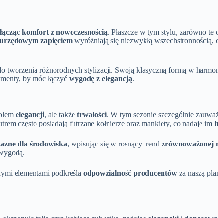
łącząc komfort z nowoczesnością
. Płaszcze w tym stylu, zarówno te 
wurzędowym zapięciem
wyróżniają się niezwykłą wszechstronnością, 
o tworzenia różnorodnych stylizacji. Swoją klasyczną formą w harmo
ementy, by móc łączyć
wygodę z elegancją
.
bolem
elegancji
, ale także
trwałości
. W tym sezonie szczególnie zauważa
em często posiadają futrzane kołnierze oraz mankiety, co nadaje im
l
jazne dla środowiska
, wpisując się w rosnący trend
zrównoważonej 
z wygodą.
nymi elementami podkreśla
odpowzialność producentów
za naszą pla