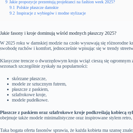
9
Jakie propozycje prezentują projektanci na fashion week 2025?
9.1
Polskie płaszcze damskie
9.2
Inspiracje z wybiegów i modne stylizacje
Jakie fasony i kroje dominują wśród modnych płaszczy 2025?
W 2025 roku w damskiej modzie na czoło wysuwają się różnorodne kro
swobodę ruchów i komfort, jednocześnie wpisując się w trendy street
Klasyczne trencze o dwurzędowym kroju wciąż cieszą się ogromnym za
sezonach szczególnie zyskały na popularności:
skórzane płaszcze,
modele ze sztucznym futrem,
płaszcze z paskiem,
szlafrokowe kroje,
modele pudełkowe.
Płaszcze z paskiem oraz szlafrokowe kroje podkreślają kobiecą syl
obejmuje także modele minimalistyczne oraz inspirowane stylem retro,
Taka bogata oferta fasonów sprawia, że każda kobieta ma szansę znale