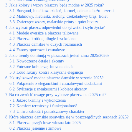
3
Jakie kolory i wzory płaszczy będą modne w 2025 roku?
3.1
Burgund, butelkowa zieleń, karmel, odcienie beżu i czerni
3.2
Malinowy, niebieski, zielony, czekoladowy brąz, fiolet
3.3
Zwierzęce wzory, malarskie printy i quiet luxury
4
Jak wybrać płaszcz odpowiedni do sylwetki i stylu życia?
4.1
Modele oversize a płaszcze taliowane
4.2
Płaszcze krótkie, długie i za kolano
4.3
Płaszcze damskie w dużych rozmiarach
4.4
Fasony sportowe i casualowe
5
Jakie trendy dominują w płaszczach jesień-zima 2025/2026?
5.1
Nowoczesne detale i akcenty
5.2
Futrzane kołnierze, futrzane detale
5.3
Loud luxury kontra klasyczna elegancja
6
Jak stylizować modne płaszcze damskie w sezonie 2025?
6.1
Połączenie z eleganckimi i casualowymi dodatkami
6.2
Stylizacje z sneakersami i kobiece akcenty
7
Na co zwrócić uwagę przy wyborze płaszcza na 2025 rok?
7.1
Jakość tkaniny i wykończenia
7.2
Komfort termiczny i funkcjonalność
7.3
Uniwersalność i ponadczasowy charakter
8
Które płaszcze damskie sprawdzą się w poszczególnych sezonach 2025?
8.1
Płaszcze przejściowe wiosna-lato 2025
8.2
Płaszcze jesienne i zimowe