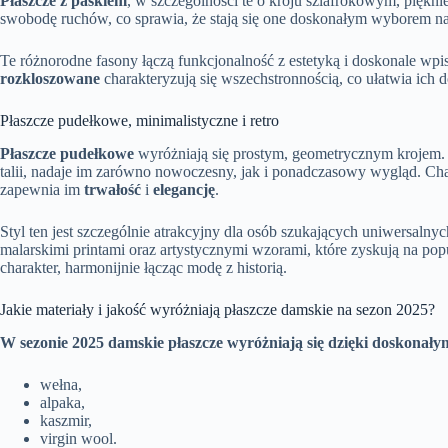
Płaszcze z paskiem
, w szczególności te o kroju szlafrokowym, piękni
swobodę ruchów, co sprawia, że stają się one doskonałym wyborem 
Te różnorodne fasony łączą funkcjonalność z estetyką i doskonale wpisu
rozkloszowane
charakteryzują się wszechstronnością, co ułatwia ich
Płaszcze pudełkowe, minimalistyczne i retro
Płaszcze pudełkowe
wyróżniają się prostym, geometrycznym krojem.
talii, nadaje im zarówno nowoczesny, jak i ponadczasowy wygląd. Cha
zapewnia im
trwałość
i
elegancję
.
Styl ten jest szczególnie atrakcyjny dla osób szukających uniwersalnyc
malarskimi printami oraz artystycznymi wzorami, które zyskują na po
charakter, harmonijnie łącząc modę z historią.
Jakie materiały i jakość wyróżniają płaszcze damskie na sezon 2025?
W sezonie 2025 damskie płaszcze wyróżniają się dzięki doskonałym 
wełna,
alpaka,
kaszmir,
virgin wool.