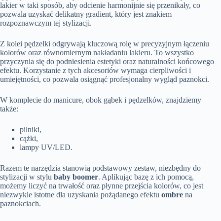
lakier w taki sposób, aby odcienie harmonijnie się przenikały, co
pozwala uzyskać delikatny gradient, który jest znakiem
rozpoznawczym tej stylizacji.
Z kolei pędzelki odgrywają kluczową rolę w precyzyjnym łączeniu
kolorów oraz równomiernym nakładaniu lakieru. To wszystko
przyczynia się do podniesienia estetyki oraz naturalności końcowego
efektu. Korzystanie z tych akcesoriów wymaga cierpliwości i
umiejętności, co pozwala osiągnąć profesjonalny wygląd paznokci.
W komplecie do manicure, obok gąbek i pędzelków, znajdziemy
także:
pilniki,
cążki,
lampy UV/LED.
Razem te narzędzia stanowią podstawowy zestaw, niezbędny do
stylizacji w stylu
baby boomer
. Aplikując bazę z ich pomocą,
możemy liczyć na trwałość oraz płynne przejścia kolorów, co jest
niezwykle istotne dla uzyskania pożądanego efektu
ombre
na
paznokciach.