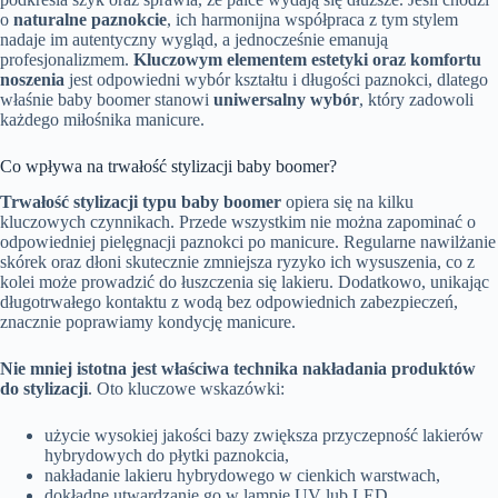
o
naturalne paznokcie
, ich harmonijna współpraca z tym stylem
nadaje im autentyczny wygląd, a jednocześnie emanują
profesjonalizmem.
Kluczowym elementem estetyki oraz komfortu
noszenia
jest odpowiedni wybór kształtu i długości paznokci, dlatego
właśnie baby boomer stanowi
uniwersalny wybór
, który zadowoli
każdego miłośnika manicure.
Co wpływa na trwałość stylizacji baby boomer?
Trwałość stylizacji typu baby boomer
opiera się na kilku
kluczowych czynnikach. Przede wszystkim nie można zapominać o
odpowiedniej pielęgnacji paznokci po manicure. Regularne nawilżanie
skórek oraz dłoni skutecznie zmniejsza ryzyko ich wysuszenia, co z
kolei może prowadzić do łuszczenia się lakieru. Dodatkowo, unikając
długotrwałego kontaktu z wodą bez odpowiednich zabezpieczeń,
znacznie poprawiamy kondycję manicure.
Nie mniej istotna jest właściwa technika nakładania produktów
do stylizacji
. Oto kluczowe wskazówki:
użycie wysokiej jakości bazy zwiększa przyczepność lakierów
hybrydowych do płytki paznokcia,
nakładanie lakieru hybrydowego w cienkich warstwach,
dokładne utwardzanie go w lampie UV lub LED,