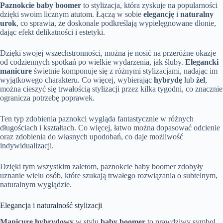
Paznokcie baby boomer
to stylizacja, która zyskuje na popularności
dzięki swoim licznym atutom. Łączą w sobie
elegancję
i
naturalny
urok
, co sprawia, że doskonale podkreślają wypielęgnowane dłonie,
dając efekt delikatności i estetyki.
Dzięki swojej wszechstronności, można je nosić na przeróżne okazje –
od codziennych spotkań po wielkie wydarzenia, jak śluby.
Elegancki
manicure
świetnie komponuje się z różnymi stylizacjami, nadając im
wyjątkowego charakteru. Co więcej, wybierając
hybrydę
lub
żel
,
można cieszyć się trwałością stylizacji przez kilka tygodni, co znacznie
ogranicza potrzebę poprawek.
Ten typ zdobienia paznokci wygląda fantastycznie w różnych
długościach i kształtach. Co więcej, łatwo można dopasować odcienie
oraz zdobienia do własnych upodobań, co daje możliwość
indywidualizacji.
Dzięki tym wszystkim zaletom, paznokcie baby boomer zdobyły
uznanie wielu osób, które szukają trwałego rozwiązania o subtelnym,
naturalnym wyglądzie.
Elegancja i naturalność stylizacji
Manicure hybrydowy
w stylu
baby boomer
to prawdziwy symbol