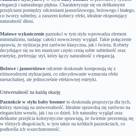
elegancji i naturalnego piękna. Charakteryzuje się on delikatnymi
przejściami pomiędzy odcieniami jasnoróżowego, beżowego i białego,
co tworzy subtelny, a zarazem kobiecy efekt, idealnie eksponujący
naturalność dłoni.
Matowe wykończenie
paznokci w tym stylu wprowadza element
minimalizmu, nadając całości nowoczesny wygląd. Takie połączenie
sprawia, że stylizacja jest zarówno klasyczna, jak i świeża. Kobiety
decydujące się na ten manicure często cenią sobie subtelność oraz
estetykę, preferując styl, który łączy naturalność z elegancją.
Beżowe
i
jasnoróżowe
odcienie doskonale komponują się z
różnorodnymi stylizacjami, co zdecydowanie wzmacnia efekt
nienachalnej, ale jednocześnie efektownej estetyki.
Uniwersalność na każdą okazję
Paznokcie w stylu baby boomer
to doskonała propozycja dla tych,
którzy stawiają na uniwersalność. Idealnie sprawdzą się zarówno na
eleganckim weselu, jak i na co dzień. Ich naturalny wygląd oraz
delikatne przejścia kolorystyczne sprawiają, że świetnie prezentują się
w różnych długościach, w tym także na krótkich paznokciach, co
podkreśla ich wszechstronność.