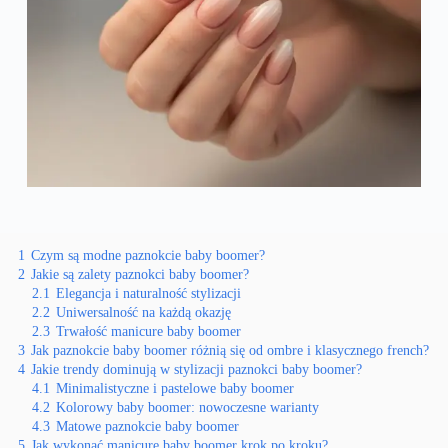
1
Czym są modne paznokcie baby boomer?
2
Jakie są zalety paznokci baby boomer?
2.1
Elegancja i naturalność stylizacji
2.2
Uniwersalność na każdą okazję
2.3
Trwałość manicure baby boomer
3
Jak paznokcie baby boomer różnią się od ombre i klasycznego french?
4
Jakie trendy dominują w stylizacji paznokci baby boomer?
4.1
Minimalistyczne i pastelowe baby boomer
4.2
Kolorowy baby boomer: nowoczesne warianty
4.3
Matowe paznokcie baby boomer
5
Jak wykonać manicure baby boomer krok po kroku?