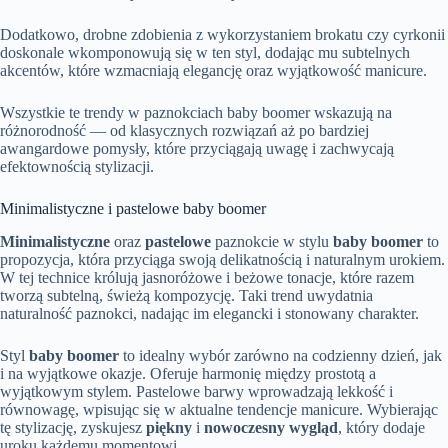
Dodatkowo, drobne zdobienia z wykorzystaniem brokatu czy cyrkonii
doskonale wkomponowują się w ten styl, dodając mu subtelnych
akcentów, które wzmacniają elegancję oraz wyjątkowość manicure.
Wszystkie te trendy w paznokciach baby boomer wskazują na
różnorodność — od klasycznych rozwiązań aż po bardziej
awangardowe pomysły, które przyciągają uwagę i zachwycają
efektownością stylizacji.
Minimalistyczne i pastelowe baby boomer
Minimalistyczne
oraz
pastelowe
paznokcie w stylu
baby boomer
to
propozycja, która przyciąga swoją delikatnością i naturalnym urokiem.
W tej technice królują jasnoróżowe i beżowe tonacje, które razem
tworzą subtelną, świeżą kompozycję. Taki trend uwydatnia
naturalność paznokci, nadając im elegancki i stonowany charakter.
Styl
baby boomer
to idealny wybór zarówno na codzienny dzień, jak
i na wyjątkowe okazje. Oferuje harmonię między prostotą a
wyjątkowym stylem. Pastelowe barwy wprowadzają lekkość i
równowagę, wpisując się w aktualne tendencje manicure. Wybierając
tę stylizację, zyskujesz
piękny
i
nowoczesny wygląd
, który dodaje
uroku każdemu momentowi.