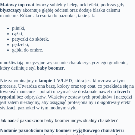
Matowy top coat
tworzy subtelny i elegancki efekt, podczas gdy
błyszczący
akcentuje głębię odcieni oraz dodaje blasku całemu
manicure. Różne akcesoria do paznokci, takie jak:
pilniki,
cążki,
patyczki do skórek,
pędzelki,
gąbki do ombre.
umożliwiają precyzyjne wykonanie charakterystycznego gradientu,
który definiuje styl
baby boomer
.
Nie zapominajmy o
lampie UV/LED
, która jest kluczowa w tym
procesie. Utwardza ona bazę, kolory oraz top coat, co przekłada się na
trwałość manicure – potrafi utrzymać się doskonale nawet do
trzech
tygodni
bez odprysków. Właściwy zestaw tych produktów i narzędzi
jest zatem niezbędny, aby osiągnąć profesjonalny i długotrwały efekt
stylizacji paznokci w tym modnym stylu.
Jak nadać paznokciom baby boomer indywidualny charakter?
Nadanie paznokciom baby boomer wyjątkowego charakteru