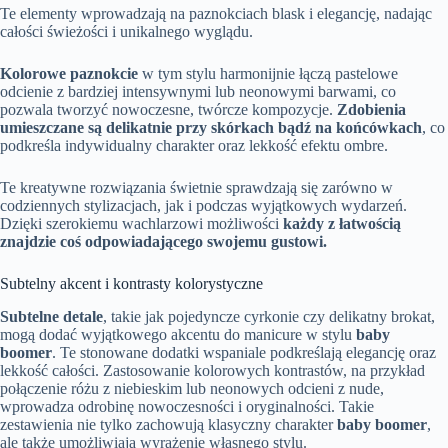
Te elementy wprowadzają na paznokciach blask i elegancję, nadając
całości świeżości i unikalnego wyglądu.
Kolorowe paznokcie
w tym stylu harmonijnie łączą pastelowe
odcienie z bardziej intensywnymi lub neonowymi barwami, co
pozwala tworzyć nowoczesne, twórcze kompozycje.
Zdobienia
umieszczane są delikatnie przy skórkach bądź na końcówkach
, co
podkreśla indywidualny charakter oraz lekkość efektu ombre.
Te kreatywne rozwiązania świetnie sprawdzają się zarówno w
codziennych stylizacjach, jak i podczas wyjątkowych wydarzeń.
Dzięki szerokiemu wachlarzowi możliwości
każdy z łatwością
znajdzie coś odpowiadającego swojemu gustowi.
Subtelny akcent i kontrasty kolorystyczne
Subtelne detale
, takie jak pojedyncze cyrkonie czy delikatny brokat,
mogą dodać wyjątkowego akcentu do manicure w stylu
baby
boomer
. Te stonowane dodatki wspaniale podkreślają elegancję oraz
lekkość całości. Zastosowanie kolorowych kontrastów, na przykład
połączenie różu z niebieskim lub neonowych odcieni z nude,
wprowadza odrobinę nowoczesności i oryginalności. Takie
zestawienia nie tylko zachowują klasyczny charakter
baby boomer
,
ale także umożliwiają wyrażenie własnego stylu.