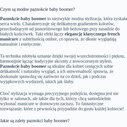
Czym są modne paznokcie baby boomer?
Paznokcie baby boomer
to niezwykle modna stylizacja, która zyskała
serca wielu. Charakteryzuje się delikatnym gradientem kolorów,
przechodzącym od jasnoróżowego lub beżowego przy nasadzie do
białych końcówek. Taki efekt łączy
elegancję klasycznego french
manicure
z subtelnością ombre, co sprawia, że dłonie wyglądają
naturalnie i estetycznie.
Ta technika zdobyła uznanie dzięki swojej wszechstronności i pięknu,
harmonijnie łącząc tradycyjne akcenty z nowoczesnym stylem.
Paznokcie baby boomer
są idealne dla kobiet ceniących sobie
delikatność i naturalny wygląd, a ich uniwersalność sprawia, że
doskonale sprawdzą się zarówno na co dzień, jak i podczas
wyjątkowych wydarzeń, takich jak śluby.
Choć stylizacja wymaga precyzyjnego podejścia, dostępna jest nie
tylko w salonach, ale także dla tych, którzy chcą samodzielnie
wykonać manicure w domowym zaciszu. To fantastyczne
rozwiązanie, które z pewnością przypadnie do gustu każdej kobiecie!
Jakie są zalety paznokci baby boomer?