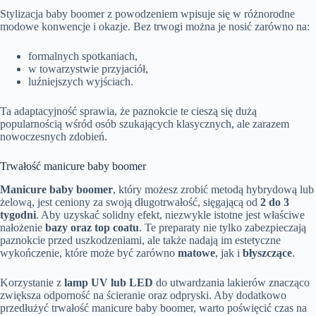
Stylizacja baby boomer z powodzeniem wpisuje się w różnorodne
modowe konwencje i okazje. Bez trwogi można je nosić zarówno na:
formalnych spotkaniach,
w towarzystwie przyjaciół,
luźniejszych wyjściach.
Ta adaptacyjność sprawia, że paznokcie te cieszą się dużą
popularnością wśród osób szukających klasycznych, ale zarazem
nowoczesnych zdobień.
Trwałość manicure baby boomer
Manicure baby boomer
, który możesz zrobić metodą hybrydową lub
żelową, jest ceniony za swoją długotrwałość, sięgającą od
2 do 3
tygodni
. Aby uzyskać solidny efekt, niezwykle istotne jest właściwe
nałożenie
bazy oraz top coatu
. Te preparaty nie tylko zabezpieczają
paznokcie przed uszkodzeniami, ale także nadają im estetyczne
wykończenie, które może być zarówno
matowe
, jak i
błyszczące
.
Korzystanie z
lamp UV lub LED
do utwardzania lakierów znacząco
zwiększa odporność na ścieranie oraz odpryski. Aby dodatkowo
przedłużyć trwałość manicure baby boomer, warto poświęcić czas na