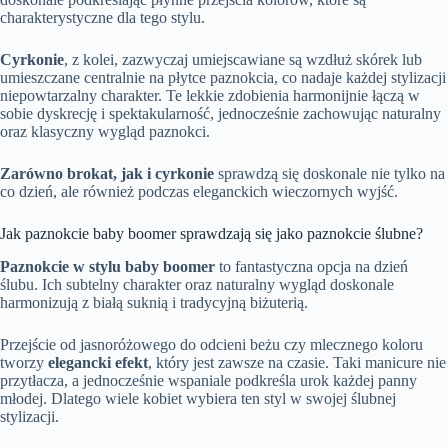
charakterystyczne dla tego stylu.
Cyrkonie
, z kolei, zazwyczaj umiejscawiane są wzdłuż skórek lub
umieszczane centralnie na płytce paznokcia, co nadaje każdej stylizacji
niepowtarzalny charakter. Te lekkie zdobienia harmonijnie łączą w
sobie dyskrecję i spektakularność, jednocześnie zachowując naturalny
oraz klasyczny wygląd paznokci.
Zarówno brokat, jak i cyrkonie
sprawdzą się doskonale nie tylko na
co dzień, ale również podczas eleganckich wieczornych wyjść.
Jak paznokcie baby boomer sprawdzają się jako paznokcie ślubne?
Paznokcie w stylu baby boomer
to fantastyczna opcja na dzień
ślubu. Ich subtelny charakter oraz naturalny wygląd doskonale
harmonizują z białą suknią i tradycyjną biżuterią.
Przejście od jasnoróżowego do odcieni beżu czy mlecznego koloru
tworzy
elegancki efekt
, który jest zawsze na czasie. Taki manicure nie
przytłacza, a jednocześnie wspaniale podkreśla urok każdej panny
młodej. Dlatego wiele kobiet wybiera ten styl w swojej ślubnej
stylizacji.