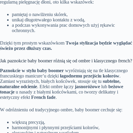
regularną pielęgnację dłoni, oto kilka wskazówek:
pamiętaj o nawilżeniu skórek,
unikaj długotrwałego kontaktu z wodą,
a podczas wykonywania prac domowych użyj rękawic
ochronnych.
Dzięki tym prostym wskazówkom
Twoja stylizacja będzie wyglądać
świeżo przez dłuższy czas.
Jak paznokcie baby boomer różnią się od ombre i klasycznego french?
Paznokcie w stylu baby boomer
wyróżniają się na tle klasycznego
francuskiego manicure’u dzięki
łagodnemu przejściu kolorów
.
Zamiast wyrazistych, białych końcówek, stosuje się tu
subtelne,
naturalne odcienie
. Efekt ombre łączy
jasnoróżowe
lub
beżowe
tonacje
u nasady z białymi końcówkami, co tworzy delikatny i
estetyczny efekt
French fade
.
W odróżnieniu od tradycyjnego ombre, baby boomer cechuje się:
większą precyzją,
harmonijnymi i płynnymi przejściami kolorów,
eleganckim i naturalnym wyglądem.