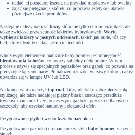
nadać jej pożądany kształt, na przykład migdałowy lub owalny,
zająć się pielęgnacją skórek, co poprawia estetykę i ułatwia
późniejsze użycie produktów.
Następnie należy nałożyć
bazę
, która nie tylko chroni paznokieć, ale
także zwiększa przyczepność lakierów hybrydowych.
Warto
wybierać lakiery w jasnych odcieniach
, takich jak nude, róż czy
biel, które idealnie nadają się do tej techniki.
Kluczowym elementem manicure baby boomer jest umiejętność
blendowania kolorów
, co tworzy subtelny efekt ombre. W tym
procesie używa się specjalnych pędzelków oraz gąbek, co pozwala na
precyzyjne łączenie barw. Po nałożeniu każdej warstwy koloru, całość
utwardza się w lampie UV lub LED.
Na końcu warto nałożyć
top coat
, który nie tylko zabezpiecza całą
stylizację, ale także nadaje jej piękny blask i znacząco przedłuża
trwałość manicure. Cały proces wymaga dużej precyzji i dbałości o
szczegóły, aby uzyskać naturalny i elegancki efekt.
Przygotowanie płytki i wybór kształtu paznokcia
Przygotowanie paznokci do manicure w stylu
baby boomer
zaczyna
się od: