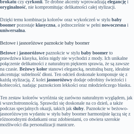
brokatu
czy
cyrkonii
. Te drobne akcenty wprowadzają
elegancję
i
oryginalność
, nie kompromitując delikatności całej stylizacji.
Dzięki temu kombinacja kolorów oraz wykończeń w stylu
baby
boomer
pozostaje
klasyczna
, a jednocześnie w pełni
nowoczesna
i
uniwersalna
.
Beżowe i jasnoróżowe paznokcie baby boomer
Beżowe
i
jasnoróżowe
paznokcie w stylu
baby boomer
to
prawdziwa klasyka, która nigdy nie wychodzi z mody. Ich unikalne
połączenie delikatności z naturalnym pięknem sprawia, że są zawsze
na czasie.
Beżowy kolor
stanowi elegancką, neutralną bazę, idealnie
akcentując subtelność dłoni. Ten odcień doskonale komponuje się z
każdą stylizacją. Z kolei
jasnoróżowy
dodaje odrobiny świeżości i
kobiecości, nadając paznokciom lekkości oraz młodzieńczego blasku.
Ten zestaw kolorów wyróżnia się zarówno naturalnym wyglądem, jak
i wszechstronnością. Sprawdzi się doskonale na co dzień, a także
podczas specjalnych okazji, takich jak
śluby
. Paznokcie w beżowo-
jasnoróżowym wydaniu w stylu baby boomer harmonijnie łączą się z
różnorodnymi dodatkami oraz zdobieniami, co otwiera szerokie
możliwości dla personalizacji manicure.