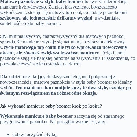
Matowe paznokcie w stylu baby boomer
to świeża interpretacja
manicure hybrydowego. Zamiast klasycznego, błyszczącego
wykończenia, stosuje się matowy top coat, co nadaje paznokciom
szykowny, ale jednocześnie delikatny wygląd
, uwydatniając
subtelność efektu baby boomer.
Styl minimalistyczny, charakterystyczny dla matowych paznokci,
sprawia, że manicure wydaje się naturalny, a zarazem efektowny.
Użycie matowego top coatu nie tylko wprowadza nowoczesny
akcent, ale również zwiększa trwałość manicure.
Dzięki temu
paznokcie stają się bardziej odporne na zarysowania i uszkodzenia, co
pozwala cieszyć się ich estetyką na dłużej.
Dla kobiet poszukujących klasycznej elegancji połączonej z
nowoczesnością, matowe paznokcie w stylu baby boomer to idealny
wybór.
Ten manicure harmonijnie łączy te dwa style, czyniąc go
świetnym rozwiązaniem na różnorodne okazje.
Jak wykonać manicure baby boomer krok po kroku?
Wykonanie manicure baby boomer
zaczyna się od starannego
przygotowania paznokci. Na początku ważne jest, aby:
dobrze oczyścić płytkę,