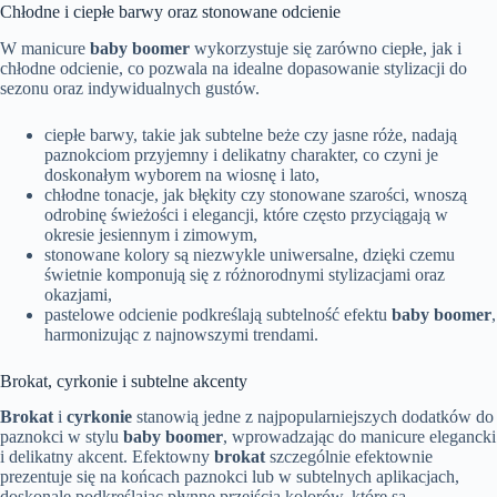
Chłodne i ciepłe barwy oraz stonowane odcienie
W manicure
baby boomer
wykorzystuje się zarówno ciepłe, jak i
chłodne odcienie, co pozwala na idealne dopasowanie stylizacji do
sezonu oraz indywidualnych gustów.
ciepłe barwy, takie jak subtelne beże czy jasne róże, nadają
paznokciom przyjemny i delikatny charakter, co czyni je
doskonałym wyborem na wiosnę i lato,
chłodne tonacje, jak błękity czy stonowane szarości, wnoszą
odrobinę świeżości i elegancji, które często przyciągają w
okresie jesiennym i zimowym,
stonowane kolory są niezwykle uniwersalne, dzięki czemu
świetnie komponują się z różnorodnymi stylizacjami oraz
okazjami,
pastelowe odcienie podkreślają subtelność efektu
baby boomer
,
harmonizując z najnowszymi trendami.
Brokat, cyrkonie i subtelne akcenty
Brokat
i
cyrkonie
stanowią jedne z najpopularniejszych dodatków do
paznokci w stylu
baby boomer
, wprowadzając do manicure elegancki
i delikatny akcent. Efektowny
brokat
szczególnie efektownie
prezentuje się na końcach paznokci lub w subtelnych aplikacjach,
doskonale podkreślając płynne przejścia kolorów, które są