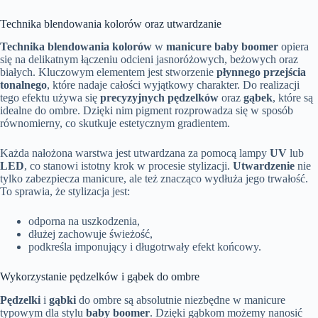
Technika blendowania kolorów oraz utwardzanie
Technika blendowania kolorów
w
manicure baby boomer
opiera
się na delikatnym łączeniu odcieni jasnoróżowych, beżowych oraz
białych. Kluczowym elementem jest stworzenie
płynnego przejścia
tonalnego
, które nadaje całości wyjątkowy charakter. Do realizacji
tego efektu używa się
precyzyjnych pędzelków
oraz
gąbek
, które są
idealne do ombre. Dzięki nim pigment rozprowadza się w sposób
równomierny, co skutkuje estetycznym gradientem.
Każda nałożona warstwa jest utwardzana za pomocą lampy
UV
lub
LED
, co stanowi istotny krok w procesie stylizacji.
Utwardzenie
nie
tylko zabezpiecza manicure, ale też znacząco wydłuża jego trwałość.
To sprawia, że stylizacja jest:
odporna na uszkodzenia,
dłużej zachowuje świeżość,
podkreśla imponujący i długotrwały efekt końcowy.
Wykorzystanie pędzelków i gąbek do ombre
Pędzelki
i
gąbki
do ombre są absolutnie niezbędne w manicure
typowym dla stylu
baby boomer
. Dzięki gąbkom możemy nanosić