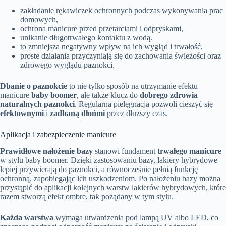
zakładanie rękawiczek ochronnych podczas wykonywania prac
domowych,
ochrona manicure przed przetarciami i odpryskami,
unikanie długotrwałego kontaktu z wodą.
to zmniejsza negatywny wpływ na ich wygląd i trwałość,
proste działania przyczyniają się do zachowania świeżości oraz
zdrowego wyglądu paznokci.
Dbanie o paznokcie
to nie tylko sposób na utrzymanie efektu
manicure
baby boomer
, ale także klucz do
dobrego zdrowia
naturalnych paznokci
. Regularna pielęgnacja pozwoli cieszyć się
efektownymi
i
zadbaną dłońmi
przez dłuższy czas.
Aplikacja i zabezpieczenie manicure
Prawidłowe nałożenie bazy
stanowi fundament
trwałego manicure
w stylu baby boomer. Dzięki zastosowaniu bazy, lakiery hybrydowe
lepiej przywierają do paznokci, a równocześnie pełnią funkcję
ochronną, zapobiegając ich uszkodzeniom. Po nałożeniu bazy można
przystąpić do aplikacji kolejnych warstw lakierów hybrydowych, które
razem stworzą efekt ombre, tak pożądany w tym stylu.
Każda warstwa
wymaga utwardzenia pod lampą UV albo LED, co