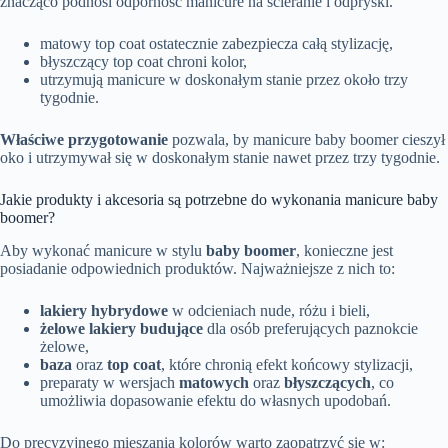
znacząco podnosi odporność manicure na ścieranie i odpryski.
matowy top coat ostatecznie zabezpiecza całą stylizację,
błyszczący top coat chroni kolor,
utrzymują manicure w doskonałym stanie przez około trzy
tygodnie.
Właściwe przygotowanie
pozwala, by manicure baby boomer cieszył
oko i utrzymywał się w doskonałym stanie nawet przez trzy tygodnie.
Jakie produkty i akcesoria są potrzebne do wykonania manicure baby
boomer?
Aby wykonać manicure w stylu
baby boomer
, konieczne jest
posiadanie odpowiednich produktów. Najważniejsze z nich to:
lakiery hybrydowe
w odcieniach nude, różu i bieli,
żelowe lakiery budujące
dla osób preferujących paznokcie
żelowe,
baza
oraz
top coat
, które chronią efekt końcowy stylizacji,
preparaty w wersjach
matowych
oraz
błyszczących
, co
umożliwia dopasowanie efektu do własnych upodobań.
Do precyzyjnego mieszania kolorów warto zaopatrzyć się w: