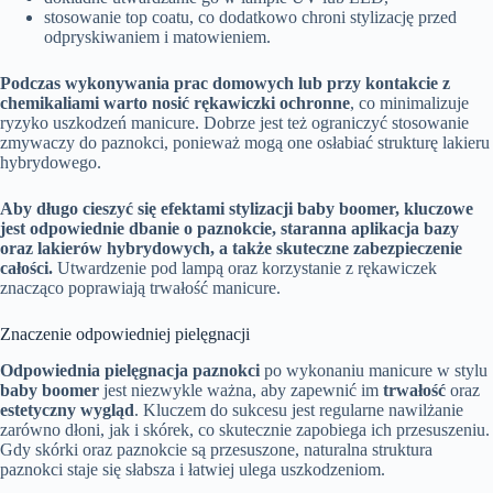
stosowanie top coatu, co dodatkowo chroni stylizację przed
odpryskiwaniem i matowieniem.
Podczas wykonywania prac domowych lub przy kontakcie z
chemikaliami warto nosić rękawiczki ochronne
, co minimalizuje
ryzyko uszkodzeń manicure. Dobrze jest też ograniczyć stosowanie
zmywaczy do paznokci, ponieważ mogą one osłabiać strukturę lakieru
hybrydowego.
Aby długo cieszyć się efektami stylizacji baby boomer, kluczowe
jest odpowiednie dbanie o paznokcie, staranna aplikacja bazy
oraz lakierów hybrydowych, a także skuteczne zabezpieczenie
całości.
Utwardzenie pod lampą oraz korzystanie z rękawiczek
znacząco poprawiają trwałość manicure.
Znaczenie odpowiedniej pielęgnacji
Odpowiednia pielęgnacja paznokci
po wykonaniu manicure w stylu
baby boomer
jest niezwykle ważna, aby zapewnić im
trwałość
oraz
estetyczny wygląd
. Kluczem do sukcesu jest regularne nawilżanie
zarówno dłoni, jak i skórek, co skutecznie zapobiega ich przesuszeniu.
Gdy skórki oraz paznokcie są przesuszone, naturalna struktura
paznokci staje się słabsza i łatwiej ulega uszkodzeniom.