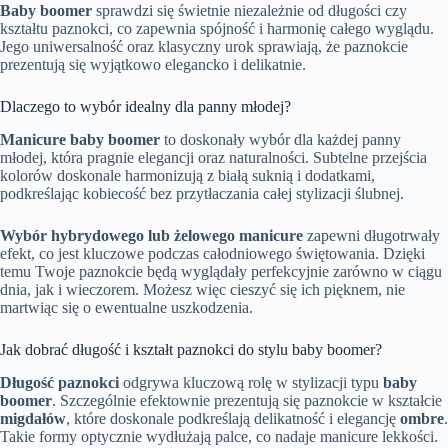
Baby boomer
sprawdzi się świetnie niezależnie od długości czy
kształtu paznokci, co zapewnia spójność i harmonię całego wyglądu.
Jego uniwersalność oraz klasyczny urok sprawiają, że paznokcie
prezentują się wyjątkowo elegancko i delikatnie.
Dlaczego to wybór idealny dla panny młodej?
Manicure baby boomer
to doskonały wybór dla każdej panny
młodej, która pragnie elegancji oraz naturalności. Subtelne przejścia
kolorów doskonale harmonizują z białą suknią i dodatkami,
podkreślając kobiecość bez przytłaczania całej stylizacji ślubnej.
Wybór hybrydowego lub żelowego manicure
zapewni długotrwały
efekt, co jest kluczowe podczas całodniowego świętowania. Dzięki
temu Twoje paznokcie będą wyglądały perfekcyjnie zarówno w ciągu
dnia, jak i wieczorem. Możesz więc cieszyć się ich pięknem, nie
martwiąc się o ewentualne uszkodzenia.
Jak dobrać długość i kształt paznokci do stylu baby boomer?
Długość paznokci
odgrywa kluczową rolę w stylizacji typu
baby
boomer
. Szczególnie efektownie prezentują się paznokcie w kształcie
migdałów
, które doskonale podkreślają delikatność i elegancję
ombre
.
Takie formy optycznie wydłużają palce, co nadaje manicure lekkości.