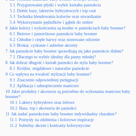
5.1
Przygotowanie płytki i wybór kształtu paznokcia
5.2
Dobór bazy, lakierów hybrydowych i top coat
5.3
Technika blendowania kolorów oraz utwardzanie
5.4
Wykorzystanie pędzelków i gąbek do ombre
6
Jakie kolory i wykończenia są modne w paznokciach baby boomer?
6.1
Beżowe i jasnoróżowe paznokcie baby boomer
6.2
Chłodne i ciepłe barwy oraz stonowane odcienie
6.3
Brokat, cyrkonie i subtelne akcenty
7
Jak paznokcie baby boomer sprawdzają się jako paznokcie ślubne?
7.1
Dlaczego to wybór idealny dla panny młodej?
8
Jak dobrać długość i kształt paznokci do stylu baby boomer?
8.1
Krótkie, migdałowe i naturalne paznokcie
9
Co wpływa na trwałość stylizacji baby boomer?
9.1
Znaczenie odpowiedniej pielęgnacji
9.2
Aplikacja i zabezpieczenie manicure
10
Jakie produkty i akcesoria są potrzebne do wykonania manicure baby
boomer?
10.1
Lakiery hybrydowe oraz żelowe
10.2
Baza, top i akcesoria do paznokci
11
Jak nadać paznokciom baby boomer indywidualny charakter?
11.1
Pomysły na zdobienia i kolorowe inspiracje
11.2
Subtelny akcent i kontrasty kolorystyczne