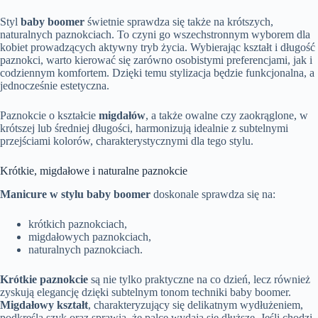
Styl
baby boomer
świetnie sprawdza się także na krótszych,
naturalnych paznokciach. To czyni go wszechstronnym wyborem dla
kobiet prowadzących aktywny tryb życia. Wybierając kształt i długość
paznokci, warto kierować się zarówno osobistymi preferencjami, jak i
codziennym komfortem. Dzięki temu stylizacja będzie funkcjonalna, a
jednocześnie estetyczna.
Paznokcie o kształcie
migdałów
, a także owalne czy zaokrąglone, w
krótszej lub średniej długości, harmonizują idealnie z subtelnymi
przejściami kolorów, charakterystycznymi dla tego stylu.
Krótkie, migdałowe i naturalne paznokcie
Manicure w stylu baby boomer
doskonale sprawdza się na:
krótkich paznokciach,
migdałowych paznokciach,
naturalnych paznokciach.
Krótkie paznokcie
są nie tylko praktyczne na co dzień, lecz również
zyskują elegancję dzięki subtelnym tonom techniki baby boomer.
Migdałowy kształt
, charakteryzujący się delikatnym wydłużeniem,
podkreśla szyk oraz sprawia, że palce wydają się dłuższe. Jeśli chodzi