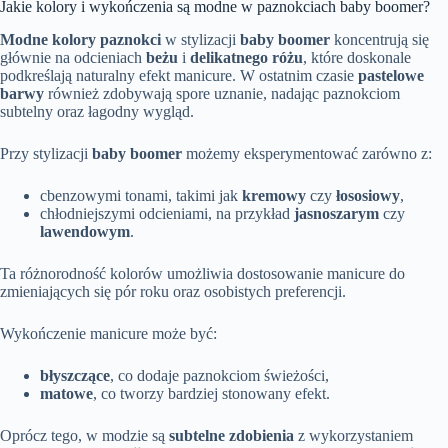
Jakie kolory i wykończenia są modne w paznokciach baby boomer?
Modne kolory paznokci
w stylizacji
baby boomer
koncentrują się
głównie na odcieniach
beżu
i
delikatnego różu
, które doskonale
podkreślają naturalny efekt manicure. W ostatnim czasie
pastelowe
barwy
również zdobywają spore uznanie, nadając paznokciom
subtelny oraz łagodny wygląd.
Przy stylizacji
baby boomer
możemy eksperymentować zarówno z:
cbenzowymi tonami, takimi jak
kremowy
czy
łososiowy
,
chłodniejszymi odcieniami, na przykład
jasnoszarym
czy
lawendowym
.
Ta różnorodność kolorów umożliwia dostosowanie manicure do
zmieniających się pór roku oraz osobistych preferencji.
Wykończenie manicure może być:
błyszczące
, co dodaje paznokciom świeżości,
matowe
, co tworzy bardziej stonowany efekt.
Oprócz tego, w modzie są
subtelne zdobienia
z wykorzystaniem