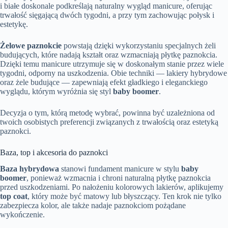
i białe doskonale podkreślają naturalny wygląd manicure, oferując
trwałość sięgającą dwóch tygodni, a przy tym zachowując połysk i
estetykę.
Żelowe paznokcie
powstają dzięki wykorzystaniu specjalnych żeli
budujących, które nadają kształt oraz wzmacniają płytkę paznokcia.
Dzięki temu manicure utrzymuje się w doskonałym stanie przez wiele
tygodni, odporny na uszkodzenia. Obie techniki — lakiery hybrydowe
oraz żele budujące — zapewniają efekt gładkiego i eleganckiego
wyglądu, którym wyróżnia się styl
baby boomer
.
Decyzja o tym, którą metodę wybrać, powinna być uzależniona od
twoich osobistych preferencji związanych z trwałością oraz estetyką
paznokci.
Baza, top i akcesoria do paznokci
Baza hybrydowa
stanowi fundament manicure w stylu
baby
boomer
, ponieważ wzmacnia i chroni naturalną płytkę paznokcia
przed uszkodzeniami. Po nałożeniu kolorowych lakierów, aplikujemy
top coat
, który może być matowy lub błyszczący. Ten krok nie tylko
zabezpiecza kolor, ale także nadaje paznokciom pożądane
wykończenie.