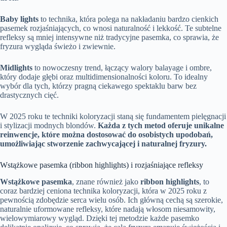
Baby lights
to technika, która polega na nakładaniu bardzo cienkich
pasemek rozjaśniających, co wnosi naturalność i lekkość. Te subtelne
refleksy są mniej intensywne niż tradycyjne pasemka, co sprawia, że
fryzura wygląda świeżo i zwiewnie.
Midlights
to nowoczesny trend, łączący walory balayage i ombre,
który dodaje głębi oraz multidimensionalności koloru. To idealny
wybór dla tych, którzy pragną ciekawego spektaklu barw bez
drastycznych cięć.
W 2025 roku te techniki koloryzacji staną się fundamentem pielęgnacji
i stylizacji modnych blondów.
Każda z tych metod oferuje unikalne
reinwencje, które można dostosować do osobistych upodobań,
umożliwiając stworzenie zachwycającej i naturalnej fryzury.
Wstążkowe pasemka (ribbon highlights) i rozjaśniające refleksy
Wstążkowe pasemka
, znane również jako
ribbon highlights
, to
coraz bardziej ceniona technika koloryzacji, która w 2025 roku z
pewnością zdobędzie serca wielu osób. Ich główną cechą są szerokie,
naturalnie uformowane refleksy, które nadają włosom niesamowity,
wielowymiarowy wygląd. Dzięki tej metodzie każde pasemko