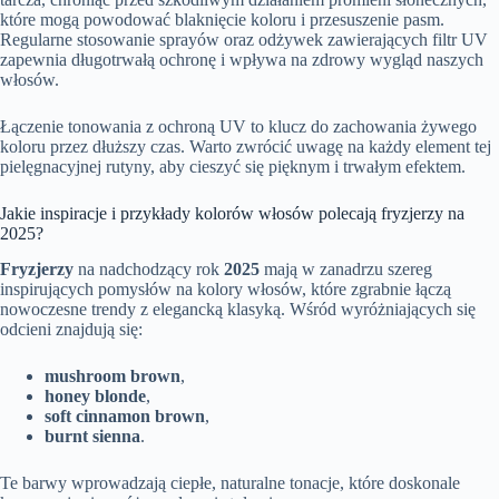
które mogą powodować blaknięcie koloru i przesuszenie pasm.
Regularne stosowanie sprayów oraz odżywek zawierających filtr UV
zapewnia długotrwałą ochronę i wpływa na zdrowy wygląd naszych
włosów.
Łączenie tonowania z ochroną UV to klucz do zachowania żywego
koloru przez dłuższy czas. Warto zwrócić uwagę na każdy element tej
pielęgnacyjnej rutyny, aby cieszyć się pięknym i trwałym efektem.
Jakie inspiracje i przykłady kolorów włosów polecają fryzjerzy na
2025?
Fryzjerzy
na nadchodzący rok
2025
mają w zanadrzu szereg
inspirujących pomysłów na kolory włosów, które zgrabnie łączą
nowoczesne trendy z elegancką klasyką. Wśród wyróżniających się
odcieni znajdują się:
mushroom brown
,
honey blonde
,
soft cinnamon brown
,
burnt sienna
.
Te barwy wprowadzają ciepłe, naturalne tonacje, które doskonale