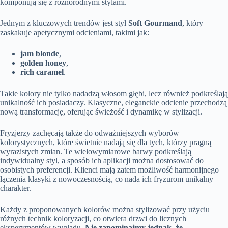
komponują się z różnorodnymi stylami.
Jednym z kluczowych trendów jest styl
Soft Gourmand
, który
zaskakuje apetycznymi odcieniami, takimi jak:
jam blonde
,
golden honey
,
rich caramel
.
Takie kolory nie tylko nadadzą włosom głębi, lecz również podkreślają
unikalność ich posiadaczy. Klasyczne, eleganckie odcienie przechodzą
nową transformację, oferując świeżość i dynamikę w stylizacji.
Fryzjerzy zachęcają także do odważniejszych wyborów
kolorystycznych, które świetnie nadają się dla tych, którzy pragną
wyrazistych zmian. Te wielowymiarowe barwy podkreślają
indywidualny styl, a sposób ich aplikacji można dostosować do
osobistych preferencji. Klienci mają zatem możliwość harmonijnego
łączenia klasyki z nowoczesnością, co nada ich fryzurom unikalny
charakter.
Każdy z proponowanych kolorów można stylizować przy użyciu
różnych technik koloryzacji, co otwiera drzwi do licznych
eksperymentów wyglądu.
Nie zapominajmy jednak, że