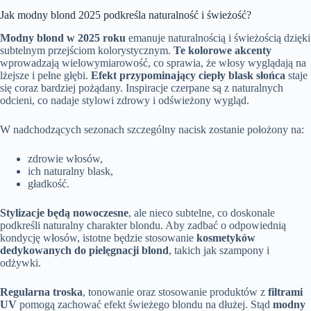
Jak modny blond 2025 podkreśla naturalność i świeżość?
Modny blond w 2025 roku
emanuje naturalnością i świeżością dzięki
subtelnym przejściom kolorystycznym.
Te kolorowe akcenty
wprowadzają wielowymiarowość, co sprawia, że włosy wyglądają na
lżejsze i pełne głębi.
Efekt przypominający ciepły blask słońca
staje
się coraz bardziej pożądany. Inspiracje czerpane są z naturalnych
odcieni, co nadaje stylowi zdrowy i odświeżony wygląd.
W nadchodzących sezonach szczególny nacisk zostanie położony na:
zdrowie włosów,
ich naturalny blask,
gładkość.
Stylizacje będą nowoczesne
, ale nieco subtelne, co doskonale
podkreśli naturalny charakter blondu. Aby zadbać o odpowiednią
kondycję włosów, istotne będzie stosowanie
kosmetyków
dedykowanych do pielęgnacji blond
, takich jak szampony i
odżywki.
Regularna troska
, tonowanie oraz stosowanie produktów z
filtrami
UV
pomogą zachować efekt świeżego blondu na dłużej. Stąd
modny