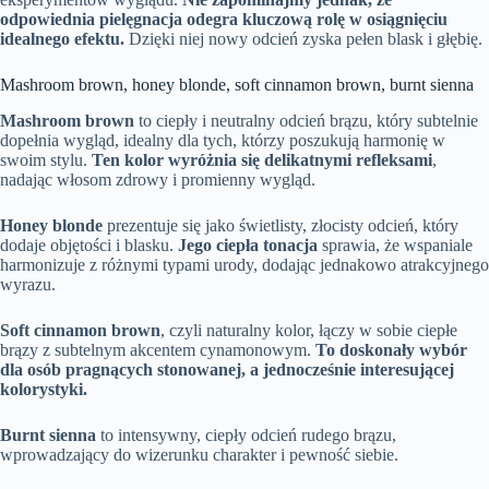
odpowiednia pielęgnacja odegra kluczową rolę w osiągnięciu
idealnego efektu.
Dzięki niej nowy odcień zyska pełen blask i głębię.
Mashroom brown, honey blonde, soft cinnamon brown, burnt sienna
Mashroom brown
to ciepły i neutralny odcień brązu, który subtelnie
dopełnia wygląd, idealny dla tych, którzy poszukują harmonię w
swoim stylu.
Ten kolor wyróżnia się delikatnymi refleksami
,
nadając włosom zdrowy i promienny wygląd.
Honey blonde
prezentuje się jako świetlisty, złocisty odcień, który
dodaje objętości i blasku.
Jego ciepła tonacja
sprawia, że wspaniale
harmonizuje z różnymi typami urody, dodając jednakowo atrakcyjnego
wyrazu.
Soft cinnamon brown
, czyli naturalny kolor, łączy w sobie ciepłe
brązy z subtelnym akcentem cynamonowym.
To doskonały wybór
dla osób pragnących stonowanej, a jednocześnie interesującej
kolorystyki.
Burnt sienna
to intensywny, ciepły odcień rudego brązu,
wprowadzający do wizerunku charakter i pewność siebie.