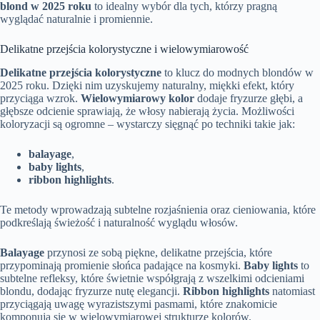
blond w 2025 roku
to idealny wybór dla tych, którzy pragną
wyglądać naturalnie i promiennie.
Delikatne przejścia kolorystyczne i wielowymiarowość
Delikatne przejścia kolorystyczne
to klucz do modnych blondów w
2025 roku. Dzięki nim uzyskujemy naturalny, miękki efekt, który
przyciąga wzrok.
Wielowymiarowy kolor
dodaje fryzurze głębi, a
głębsze odcienie sprawiają, że włosy nabierają życia. Możliwości
koloryzacji są ogromne – wystarczy sięgnąć po techniki takie jak:
balayage
,
baby lights
,
ribbon highlights
.
Te metody wprowadzają subtelne rozjaśnienia oraz cieniowania, które
podkreślają świeżość i naturalność wyglądu włosów.
Balayage
przynosi ze sobą piękne, delikatne przejścia, które
przypominają promienie słońca padające na kosmyki.
Baby lights
to
subtelne refleksy, które świetnie współgrają z wszelkimi odcieniami
blondu, dodając fryzurze nutę elegancji.
Ribbon highlights
natomiast
przyciągają uwagę wyrazistszymi pasmami, które znakomicie
komponują się w wielowymiarowej strukturze kolorów.