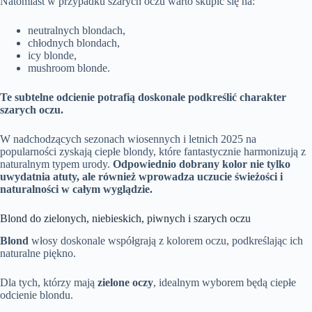
Natomiast w przypadku szarych oczu warto skupić się na:
neutralnych blondach,
chłodnych blondach,
icy blonde,
mushroom blonde.
Te subtelne odcienie potrafią doskonale podkreślić charakter
szarych oczu.
W nadchodzących sezonach wiosennych i letnich 2025 na
popularności zyskają ciepłe blondy, które fantastycznie harmonizują z
naturalnym typem urody.
Odpowiednio dobrany kolor nie tylko
uwydatnia atuty, ale również wprowadza uczucie świeżości i
naturalności w całym wyglądzie.
Blond do zielonych, niebieskich, piwnych i szarych oczu
Blond
włosy doskonale współgrają z kolorem oczu, podkreślając ich
naturalne piękno.
Dla tych, którzy mają
zielone oczy
, idealnym wyborem będą ciepłe
odcienie blondu.