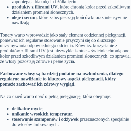
zapobiegają blaknięciu i żółknięciu.
produkty z filtrami UV
, które chronią kolor przed szkodliwym
działaniem promieni słonecznych.
oleje i serum
, które zabezpieczają końcówki oraz intensywnie
nawilżają.
Tonery warto wprowadzić jako stały element codziennej pielęgnacji,
ponieważ ich regularne stosowanie przyczyni się do dłuższego
utrzymywania odpowiedniego odcienia. Również korzystanie z
produktów z filtrami UV jest niezwykle istotne – świetnie chronią one
kolor przed szkodliwym działaniem promieni słonecznych, co sprawia,
że włosy pozostają zdrowe i pełne życia.
Farbowane włosy są bardziej podatne na uszkodzenia, dlatego
regularne nawilżanie to kluczowy aspekt pielęgnacji, który
pomoże zachować ich zdrowy wygląd.
Na co dzień warto dbać o pełną pielęgnację, która obejmuje:
delikatne mycie
,
unikanie wysokich temperatur
,
stosowanie szamponów i odżywek
przeznaczonych specjalnie
do włosów farbowanych.