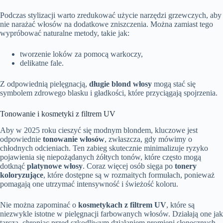
Podczas stylizacji warto zredukować użycie narzędzi grzewczych, aby
nie narażać włosów na dodatkowe zniszczenia. Można zamiast tego
wypróbować naturalne metody, takie jak:
tworzenie loków za pomocą warkoczy,
delikatne fale.
Z odpowiednią pielęgnacją,
długie blond włosy
mogą stać się
symbolem zdrowego blasku i gładkości, które przyciągają spojrzenia.
Tonowanie i kosmetyki z filtrem UV
Aby w 2025 roku cieszyć się modnym blondem, kluczowe jest
odpowiednie
tonowanie włosów
, zwłaszcza, gdy mówimy o
chłodnych odcieniach. Ten zabieg skutecznie minimalizuje ryzyko
pojawienia się niepożądanych żółtych tonów, które często mogą
dotknąć
platynowe włosy
. Coraz więcej osób sięga po
tonery
koloryzujące
, które dostępne są w rozmaitych formułach, ponieważ
pomagają one utrzymać intensywność i świeżość koloru.
Nie można zapominać o
kosmetykach z filtrem UV
, które są
niezwykle istotne w pielęgnacji farbowanych włosów. Działają one jak
tarcza, chroniąc przed szkodliwym działaniem promieni słonecznych,