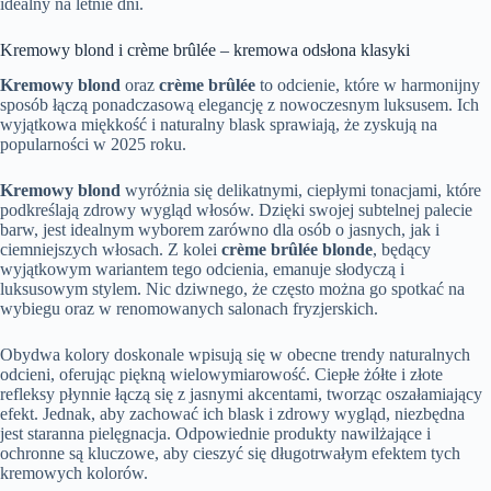
idealny na letnie dni.
Kremowy blond i crème brûlée – kremowa odsłona klasyki
Kremowy blond
oraz
crème brûlée
to odcienie, które w harmonijny
sposób łączą ponadczasową elegancję z nowoczesnym luksusem. Ich
wyjątkowa miękkość i naturalny blask sprawiają, że zyskują na
popularności w 2025 roku.
Kremowy blond
wyróżnia się delikatnymi, ciepłymi tonacjami, które
podkreślają zdrowy wygląd włosów. Dzięki swojej subtelnej palecie
barw, jest idealnym wyborem zarówno dla osób o jasnych, jak i
ciemniejszych włosach. Z kolei
crème brûlée blonde
, będący
wyjątkowym wariantem tego odcienia, emanuje słodyczą i
luksusowym stylem. Nic dziwnego, że często można go spotkać na
wybiegu oraz w renomowanych salonach fryzjerskich.
Obydwa kolory doskonale wpisują się w obecne trendy naturalnych
odcieni, oferując piękną wielowymiarowość. Ciepłe żółte i złote
refleksy płynnie łączą się z jasnymi akcentami, tworząc oszałamiający
efekt. Jednak, aby zachować ich blask i zdrowy wygląd, niezbędna
jest staranna pielęgnacja. Odpowiednie produkty nawilżające i
ochronne są kluczowe, aby cieszyć się długotrwałym efektem tych
kremowych kolorów.