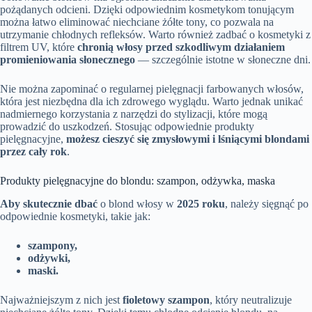
pożądanych odcieni. Dzięki odpowiednim kosmetykom tonującym
można łatwo eliminować niechciane żółte tony, co pozwala na
utrzymanie chłodnych refleksów. Warto również zadbać o kosmetyki z
filtrem UV, które
chronią włosy przed szkodliwym działaniem
promieniowania słonecznego
— szczególnie istotne w słoneczne dni.
Nie można zapominać o regularnej pielęgnacji farbowanych włosów,
która jest niezbędna dla ich zdrowego wyglądu. Warto jednak unikać
nadmiernego korzystania z narzędzi do stylizacji, które mogą
prowadzić do uszkodzeń. Stosując odpowiednie produkty
pielęgnacyjne,
możesz cieszyć się zmysłowymi i lśniącymi blondami
przez cały rok
.
Produkty pielęgnacyjne do blondu: szampon, odżywka, maska
Aby skutecznie dbać
o blond włosy w
2025 roku
, należy sięgnąć po
odpowiednie kosmetyki, takie jak:
szampony,
odżywki,
maski.
Najważniejszym z nich jest
fioletowy szampon
, który neutralizuje