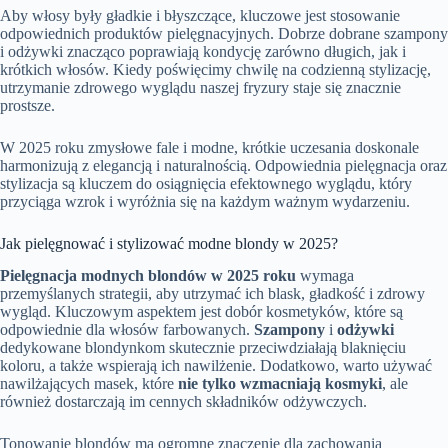
Aby włosy były gładkie i błyszczące, kluczowe jest stosowanie
odpowiednich produktów pielęgnacyjnych. Dobrze dobrane szampony
i odżywki znacząco poprawiają kondycję zarówno długich, jak i
krótkich włosów. Kiedy poświęcimy chwilę na codzienną stylizację,
utrzymanie zdrowego wyglądu naszej fryzury staje się znacznie
prostsze.
W 2025 roku zmysłowe fale i modne, krótkie uczesania doskonale
harmonizują z elegancją i naturalnością. Odpowiednia pielęgnacja oraz
stylizacja są kluczem do osiągnięcia efektownego wyglądu, który
przyciąga wzrok i wyróżnia się na każdym ważnym wydarzeniu.
Jak pielęgnować i stylizować modne blondy w 2025?
Pielęgnacja modnych blondów w 2025 roku
wymaga
przemyślanych strategii, aby utrzymać ich blask, gładkość i zdrowy
wygląd. Kluczowym aspektem jest dobór kosmetyków, które są
odpowiednie dla włosów farbowanych.
Szampony
i
odżywki
dedykowane blondynkom skutecznie przeciwdziałają blaknięciu
koloru, a także wspierają ich nawilżenie. Dodatkowo, warto używać
nawilżających masek, które
nie tylko wzmacniają kosmyki
, ale
również dostarczają im cennych składników odżywczych.
Tonowanie blondów ma ogromne znaczenie dla zachowania