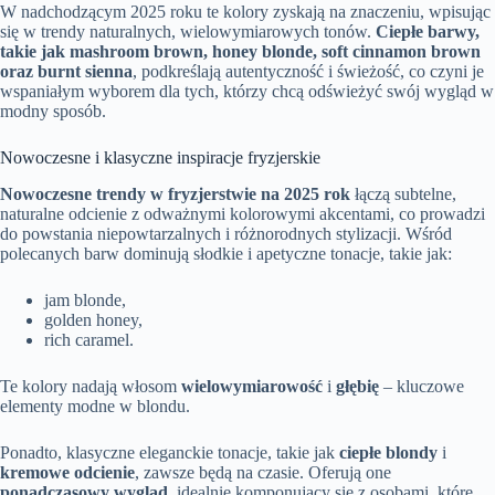
W nadchodzącym 2025 roku te kolory zyskają na znaczeniu, wpisując
się w trendy naturalnych, wielowymiarowych tonów.
Ciepłe barwy,
takie jak mashroom brown, honey blonde, soft cinnamon brown
oraz burnt sienna
, podkreślają autentyczność i świeżość, co czyni je
wspaniałym wyborem dla tych, którzy chcą odświeżyć swój wygląd w
modny sposób.
Nowoczesne i klasyczne inspiracje fryzjerskie
Nowoczesne trendy w fryzjerstwie na 2025 rok
łączą subtelne,
naturalne odcienie z odważnymi kolorowymi akcentami, co prowadzi
do powstania niepowtarzalnych i różnorodnych stylizacji. Wśród
polecanych barw dominują słodkie i apetyczne tonacje, takie jak:
jam blonde,
golden honey,
rich caramel.
Te kolory nadają włosom
wielowymiarowość
i
głębię
– kluczowe
elementy modne w blondu.
Ponadto, klasyczne eleganckie tonacje, takie jak
ciepłe blondy
i
kremowe odcienie
, zawsze będą na czasie. Oferują one
ponadczasowy wygląd
, idealnie komponujący się z osobami, które