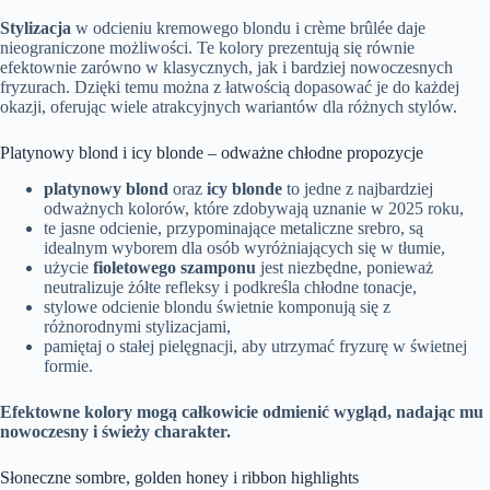
Stylizacja
w odcieniu kremowego blondu i crème brûlée daje
nieograniczone możliwości. Te kolory prezentują się równie
efektownie zarówno w klasycznych, jak i bardziej nowoczesnych
fryzurach. Dzięki temu można z łatwością dopasować je do każdej
okazji, oferując wiele atrakcyjnych wariantów dla różnych stylów.
Platynowy blond i icy blonde – odważne chłodne propozycje
platynowy blond
oraz
icy blonde
to jedne z najbardziej
odważnych kolorów, które zdobywają uznanie w 2025 roku,
te jasne odcienie, przypominające metaliczne srebro, są
idealnym wyborem dla osób wyróżniających się w tłumie,
użycie
fioletowego szamponu
jest niezbędne, ponieważ
neutralizuje żółte refleksy i podkreśla chłodne tonacje,
stylowe odcienie blondu świetnie komponują się z
różnorodnymi stylizacjami,
pamiętaj o stałej pielęgnacji, aby utrzymać fryzurę w świetnej
formie.
Efektowne kolory mogą całkowicie odmienić wygląd, nadając mu
nowoczesny i świeży charakter.
Słoneczne sombre, golden honey i ribbon highlights