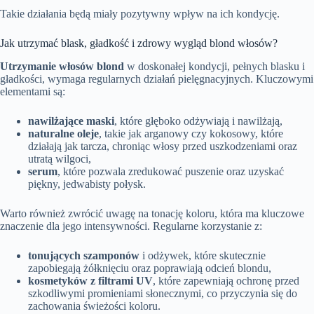
Takie działania będą miały pozytywny wpływ na ich kondycję.
Jak utrzymać blask, gładkość i zdrowy wygląd blond włosów?
Utrzymanie włosów blond
w doskonałej kondycji, pełnych blasku i
gładkości, wymaga regularnych działań pielęgnacyjnych. Kluczowymi
elementami są:
nawilżające maski
, które głęboko odżywiają i nawilżają,
naturalne oleje
, takie jak arganowy czy kokosowy, które
działają jak tarcza, chroniąc włosy przed uszkodzeniami oraz
utratą wilgoci,
serum
, które pozwala zredukować puszenie oraz uzyskać
piękny, jedwabisty połysk.
Warto również zwrócić uwagę na tonację koloru, która ma kluczowe
znaczenie dla jego intensywności. Regularne korzystanie z:
tonujących szamponów
i odżywek, które skutecznie
zapobiegają żółknięciu oraz poprawiają odcień blondu,
kosmetyków z filtrami UV
, które zapewniają ochronę przed
szkodliwymi promieniami słonecznymi, co przyczynia się do
zachowania świeżości koloru.