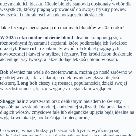
utrzymaniu ich blasku. Ciepłe blondy stanowią doskonały wybór dla
wszystkich, którzy pragną wprowadzić do swojej fryzury powiew
świeżości i naturalności w nadchodzących miesiącach.
Jakie fryzury i cięcia pasują do modnych blondów w 2025 roku?
W 2025 roku modne odcienie blond
idealnie komponują się z
różnorodnymi fryzurami i cięciami, które podkreślają ich świeżość
oraz styl.
Pixie cut
to znakomity wybór dla kobiet pragnących
nowoczesnej i łatwej w stylizacji fryzury. Ten krótki fason doskonale
akcentuje rysy twarzy, a także dodaje lekkości blond włosom.
Bob
również ma wiele do zaoferowania, można go nosić zarówno w
gładkiej wersji, jak i z falami, co efektownie zwiększa objętość i
teksturę.
Long bob
cieszy się rosnącą popularnością dzięki swojej
wszechstronności, łącząc wygodę z eleganckim wyglądem.
Shaggy hair
z warstwami oraz delikatnym nieładem to świetny
sposób na uzyskanie modnej, codziennej stylizacji. Dla posiadaczek
długich włosów zmysłowe fale lub eleganckie upięcia będą idealne na
wyjątkowe okazje, podkreślając kobiecą urodę.
Co więcej, w nadchodzących sezonach fryzury wyróżniają się
lekkością i naturalnością, co doskonale wpisuje się w aktualne trendy.