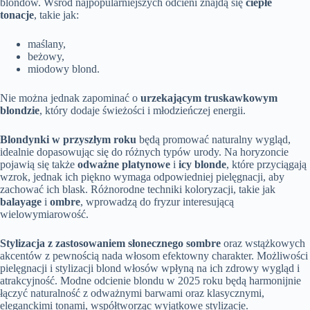
blondów. Wśród najpopularniejszych odcieni znajdą się
ciepłe
tonacje
, takie jak:
maślany,
beżowy,
miodowy blond.
Nie można jednak zapominać o
urzekającym truskawkowym
blondzie
, który dodaje świeżości i młodzieńczej energii.
Blondynki w przyszłym roku
będą promować naturalny wygląd,
idealnie dopasowując się do różnych typów urody. Na horyzoncie
pojawią się także
odważne platynowe
i
icy blonde
, które przyciągają
wzrok, jednak ich piękno wymaga odpowiedniej pielęgnacji, aby
zachować ich blask. Różnorodne techniki koloryzacji, takie jak
balayage
i
ombre
, wprowadzą do fryzur interesującą
wielowymiarowość.
Stylizacja z zastosowaniem słonecznego sombre
oraz wstążkowych
akcentów z pewnością nada włosom efektowny charakter. Możliwości
pielęgnacji i stylizacji blond włosów wpłyną na ich zdrowy wygląd i
atrakcyjność. Modne odcienie blondu w 2025 roku będą harmonijnie
łączyć naturalność z odważnymi barwami oraz klasycznymi,
eleganckimi tonami, współtworząc wyjątkowe stylizacje.