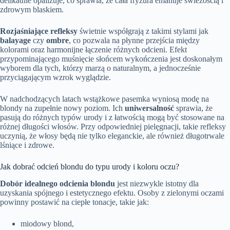
delikatnie opalizuje, co sprawia, że cała fryzura emanuje świeżością i
zdrowym blaskiem.
Rozjaśniające refleksy
świetnie współgrają z takimi stylami jak
balayage
czy
ombre
, co pozwala na płynne przejścia między
kolorami oraz harmonijne łączenie różnych odcieni. Efekt
przypominającego muśnięcie słońcem wykończenia jest doskonałym
wyborem dla tych, którzy marzą o naturalnym, a jednocześnie
przyciągającym wzrok wyglądzie.
W nadchodzących latach wstążkowe pasemka wyniosą modę na
blondy na zupełnie nowy poziom. Ich
uniwersalność
sprawia, że
pasują do różnych typów urody i z łatwością mogą być stosowane na
różnej długości włosów. Przy odpowiedniej pielęgnacji, takie refleksy
uczynią, że włosy będą nie tylko eleganckie, ale również długotrwale
lśniące i zdrowe.
Jak dobrać odcień blondu do typu urody i koloru oczu?
Dobór idealnego odcienia blondu
jest niezwykle istotny dla
uzyskania spójnego i estetycznego efektu. Osoby z zielonymi oczami
powinny postawić na ciepłe tonacje, takie jak:
miodowy blond,