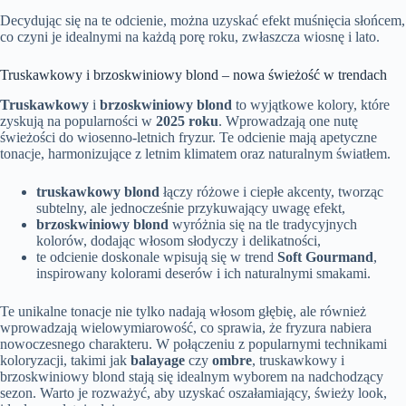
Decydując się na te odcienie, można uzyskać efekt muśnięcia słońcem,
co czyni je idealnymi na każdą porę roku, zwłaszcza wiosnę i lato.
Truskawkowy i brzoskwiniowy blond – nowa świeżość w trendach
Truskawkowy
i
brzoskwiniowy blond
to wyjątkowe kolory, które
zyskują na popularności w
2025 roku
. Wprowadzają one nutę
świeżości do wiosenno-letnich fryzur. Te odcienie mają apetyczne
tonacje, harmonizujące z letnim klimatem oraz naturalnym światłem.
truskawkowy blond
łączy różowe i ciepłe akcenty, tworząc
subtelny, ale jednocześnie przykuwający uwagę efekt,
brzoskwiniowy blond
wyróżnia się na tle tradycyjnych
kolorów, dodając włosom słodyczy i delikatności,
te odcienie doskonale wpisują się w trend
Soft Gourmand
,
inspirowany kolorami deserów i ich naturalnymi smakami.
Te unikalne tonacje nie tylko nadają włosom głębię, ale również
wprowadzają wielowymiarowość, co sprawia, że fryzura nabiera
nowoczesnego charakteru. W połączeniu z popularnymi technikami
koloryzacji, takimi jak
balayage
czy
ombre
, truskawkowy i
brzoskwiniowy blond stają się idealnym wyborem na nadchodzący
sezon. Warto je rozważyć, aby uzyskać oszałamiający, świeży look,