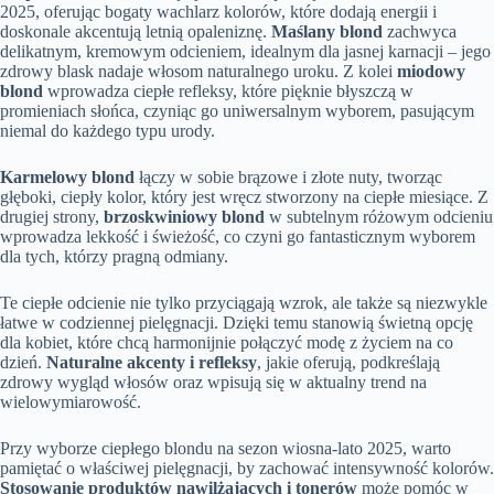
2025, oferując bogaty wachlarz kolorów, które dodają energii i
doskonale akcentują letnią opaleniznę.
Maślany blond
zachwyca
delikatnym, kremowym odcieniem, idealnym dla jasnej karnacji – jego
zdrowy blask nadaje włosom naturalnego uroku. Z kolei
miodowy
blond
wprowadza ciepłe refleksy, które pięknie błyszczą w
promieniach słońca, czyniąc go uniwersalnym wyborem, pasującym
niemal do każdego typu urody.
Karmelowy blond
łączy w sobie brązowe i złote nuty, tworząc
głęboki, ciepły kolor, który jest wręcz stworzony na ciepłe miesiące. Z
drugiej strony,
brzoskwiniowy blond
w subtelnym różowym odcieniu
wprowadza lekkość i świeżość, co czyni go fantasticznym wyborem
dla tych, którzy pragną odmiany.
Te ciepłe odcienie nie tylko przyciągają wzrok, ale także są niezwykle
łatwe w codziennej pielęgnacji. Dzięki temu stanowią świetną opcję
dla kobiet, które chcą harmonijnie połączyć modę z życiem na co
dzień.
Naturalne akcenty i refleksy
, jakie oferują, podkreślają
zdrowy wygląd włosów oraz wpisują się w aktualny trend na
wielowymiarowość.
Przy wyborze ciepłego blondu na sezon wiosna-lato 2025, warto
pamiętać o właściwej pielęgnacji, by zachować intensywność kolorów.
Stosowanie produktów nawilżających i tonerów
może pomóc w