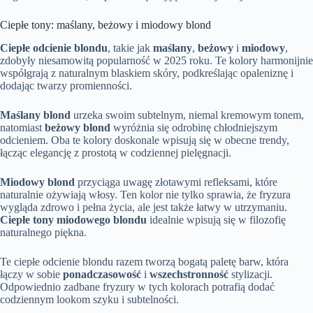
Ciepłe tony: maślany, beżowy i miodowy blond
Ciepłe odcienie blondu
, takie jak
maślany
,
beżowy
i
miodowy
,
zdobyły niesamowitą popularność w 2025 roku. Te kolory harmonijnie
współgrają z naturalnym blaskiem skóry, podkreślając opaleniznę i
dodając twarzy promienności.
Maślany blond
urzeka swoim subtelnym, niemal kremowym tonem,
natomiast
beżowy blond
wyróżnia się odrobinę chłodniejszym
odcieniem. Oba te kolory doskonale wpisują się w obecne trendy,
łącząc elegancję z prostotą w codziennej pielęgnacji.
Miodowy blond
przyciąga uwagę złotawymi refleksami, które
naturalnie ożywiają włosy. Ten kolor nie tylko sprawia, że fryzura
wygląda zdrowo i pełna życia, ale jest także łatwy w utrzymaniu.
Ciepłe tony miodowego blondu
idealnie wpisują się w filozofię
naturalnego piękna.
Te ciepłe odcienie blondu razem tworzą bogatą paletę barw, która
łączy w sobie
ponadczasowość
i
wszechstronność
stylizacji.
Odpowiednio zadbane fryzury w tych kolorach potrafią dodać
codziennym lookom szyku i subtelności.