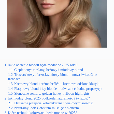
1
Jakie odcienie blondu będą modne w 2025 roku?
1.1
Ciepłe tony: maślany, beżowy i miodowy blond
1.2
Truskawkowy i brzoskwiniowy blond – nowa świeżość w
trendach
1.3
Kremowy blond i crème brûlée – kremowa odsłona klasyki
1.4
Platynowy blond i icy blonde – odważne chłodne propozycje
1.5
Słoneczne sombre, golden honey i ribbon highlights
2
Jak modny blond 2025 podkreśla naturalność i świeżość?
2.1
Delikatne przejścia kolorystyczne i wielowymiarowość
2.2
Naturalny look z efektem muśnięcia słońcem
3
Które techniki koloryzacji będą modne w 2025?