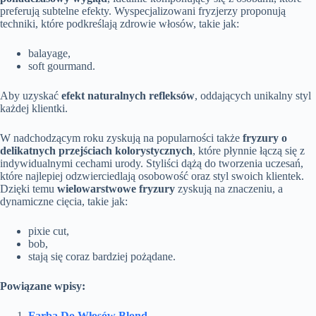
preferują subtelne efekty. Wyspecjalizowani fryzjerzy proponują
techniki, które podkreślają zdrowie włosów, takie jak:
balayage,
soft gourmand.
Aby uzyskać
efekt naturalnych refleksów
, oddających unikalny styl
każdej klientki.
W nadchodzącym roku zyskują na popularności także
fryzury o
delikatnych przejściach kolorystycznych
, które płynnie łączą się z
indywidualnymi cechami urody. Styliści dążą do tworzenia uczesań,
które najlepiej odzwierciedlają osobowość oraz styl swoich klientek.
Dzięki temu
wielowarstwowe fryzury
zyskują na znaczeniu, a
dynamiczne cięcia, takie jak:
pixie cut,
bob,
stają się coraz bardziej pożądane.
Powiązane wpisy:
Farba Do Włosów Blond