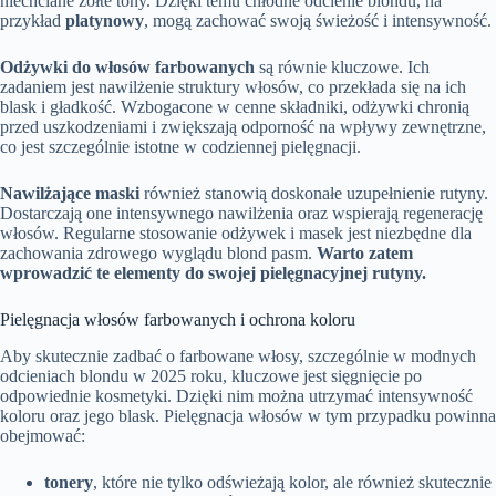
niechciane żółte tony. Dzięki temu chłodne odcienie blondu, na
przykład
platynowy
, mogą zachować swoją świeżość i intensywność.
Odżywki do włosów farbowanych
są równie kluczowe. Ich
zadaniem jest nawilżenie struktury włosów, co przekłada się na ich
blask i gładkość. Wzbogacone w cenne składniki, odżywki chronią
przed uszkodzeniami i zwiększają odporność na wpływy zewnętrzne,
co jest szczególnie istotne w codziennej pielęgnacji.
Nawilżające maski
również stanowią doskonałe uzupełnienie rutyny.
Dostarczają one intensywnego nawilżenia oraz wspierają regenerację
włosów. Regularne stosowanie odżywek i masek jest niezbędne dla
zachowania zdrowego wyglądu blond pasm.
Warto zatem
wprowadzić te elementy do swojej pielęgnacyjnej rutyny.
Pielęgnacja włosów farbowanych i ochrona koloru
Aby skutecznie zadbać o farbowane włosy, szczególnie w modnych
odcieniach blondu w 2025 roku, kluczowe jest sięgnięcie po
odpowiednie kosmetyki. Dzięki nim można utrzymać intensywność
koloru oraz jego blask. Pielęgnacja włosów w tym przypadku powinna
obejmować:
tonery
, które nie tylko odświeżają kolor, ale również skutecznie