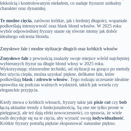
lekkością i kontrolowanym nieładem, co nadaje fryzurze unikalny
charakter oraz dynamikę.
Te modne cięcia
, zarówno krótkie, jak i średniej długości, wspaniale
podkreślają intensywność oraz blask blond włosów. W 2025 roku
wybór odpowiedniej fryzury stanie się równie istotny jak dobór
idealnego odcienia blondu.
Zmysłowe fale i modne stylizacje długich oraz krótkich włosów
Zmysłowe fale
z pewnością znalazły swoje miejsce wśród najchętniej
wybieranych fryzur na długie blond włosy w 2025 roku.
Wykorzystując różnorodne techniki, od stylizacji na gorąco po metody
bez użycia ciepła, można uzyskać piękne, delikatne fale, które
podkreślają
blask
i
zdrowie włosów
. Tego rodzaju uczesanie idealnie
sprawdza się podczas ważnych wydarzeń, takich jak wesela czy
eleganckie przyjęcia.
Kiedy mowa o krótkich włosach, fryzury takie jak
pixie cut
czy
bob
łączą aktualne trendy z funkcjonalnością. Są one nie tylko proste w
pielęgnacji, ale też dają efekt nowoczesności, co sprawia, że wiele
osób decyduje się na te cięcia, aby wyrazić swoją
indywidualność
.
Krótkie fryzury potrafią pięknie eksponować naturalne piękno.