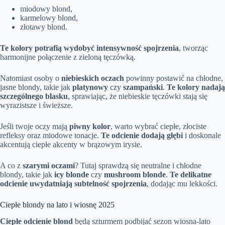
miodowy blond,
karmelowy blond,
złotawy blond.
Te kolory potrafią wydobyć intensywność spojrzenia
, tworząc
harmonijne połączenie z zieloną tęczówką.
Natomiast osoby o
niebieskich oczach
powinny postawić na chłodne,
jasne blondy, takie jak
platynowy
czy
szampański
.
Te kolory nadają
szczególnego blasku
, sprawiając, że niebieskie tęczówki stają się
wyrazistsze i świeższe.
Jeśli twoje oczy mają
piwny kolor
, warto wybrać ciepłe, złociste
refleksy oraz miodowe tonacje.
Te odcienie dodają głębi
i doskonale
akcentują ciepłe akcenty w brązowym irysie.
A co z
szarymi oczami
? Tutaj sprawdzą się neutralne i chłodne
blondy, takie jak
icy blonde
czy
mushroom blonde
.
Te delikatne
odcienie uwydatniają subtelność spojrzenia
, dodając mu lekkości.
Ciepłe blondy na lato i wiosnę 2025
Ciepłe odcienie blond
będą szturmem podbijać sezon wiosna-lato