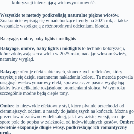
koloryzacji interesującą wielowymiarowość.
Wszystkie te metody podkreślają naturalne piękno włosów.
Znakomicie wpisują się w nadchodzące trendy na 2025 rok, a także
wspaniale współgrają z różnorodnymi odcieniami blondu.
Balayage, ombre, baby lights i midlights
Balayage
,
ombre
,
baby lights
i
midlights
to techniki koloryzacji,
które zdobywają serca wielu w 2025 roku, nadając włosom świeży,
naturalny wygląd.
Balayage
oferuje efekt subtelnych, słonecznych refleksów, który
uzyskuje się dzięki starannemu nakładaniu koloru. Ta metoda pozwala
osiągnąć wielowymiarowy efekt, sprawiając, że pasma wyglądają
jakby były delikatnie rozjaśnione promieniami słońca. W tym roku
szczególnie modne będą ciepłe tony.
Ombre
to niezwykle efektowny styl, który płynnie przechodzi od
ciemniejszych odcieni u nasady do jaśniejszych na końcach. Można go
prezentować zarówno w delikatnej, jak i wyrazistej wersji, co daje
spore pole do popisu w zależności od indywidualnych gustów.
Ombre
świetnie eksponuje długie włosy, podkreślając ich romantyczny
urok.