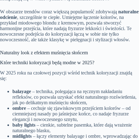
W obszarze trendów coraz większą popularność zdobywają
naturalne
odcienie
, szczególnie te ciepłe. Umiejętne łączenie kolorów, na
przykład miodowego blondu z kremowym, pozwala stworzyć
harmonijne przejścia, które nadają fryzurze lekkości i świeżości. Te
nowoczesne podejścia do koloryzacji łączą w sobie nie tylko
nowoczesność, ale także klasykę w pielęgnacji i stylizacji włosów.
Naturalny look z efektem muśnięcia słońcem
Które techniki koloryzacji będą modne w 2025?
W 2025 roku na czołowej pozycji wśród technik koloryzacji znajdą
się:
balayage
– technika, polegająca na ręcznym nakładaniu
refleksów, co pozwala uzyskać efekt naturalnego rozświetlenia,
jak po delikatnym muśnięciu słońcem,
ombre
– cechuje się zjawiskowym przejściem kolorów – od
ciemniejszej nasady po jaśniejsze końce, co nadaje fryzurze
elegancji i nowoczesnego sznytu,
baby lights
– cienkie, subtelne pasemka, które dają wrażenie
naturalnego blasku,
midlights
– łączy elementy balayage i ombre, wprowadzając do