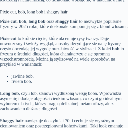
Pixie cut, bob, long bob i shaggy hair
Pixie cut
,
bob
,
long bob
oraz
shaggy hair
to niezwykle popularne
fryzury w 2025 roku, które doskonale komponują się z blond włosami.
Pixie cut
to krótkie cięcie, które akcentuje rysy twarzy. Daje
nowoczesny i świeży wygląd, a osoby decydujące się na tę fryzurę
często doceniają jej wygodę oraz łatwość w stylizacji. Z kolei
bob
to
fryzura o średniej długości, która charakteryzuje się ogromną
wszechstronnością. Można ją stylizować na wiele sposobów, na
przykład w wariantach:
jawline bob,
riviera bob.
Long bob
, czyli lob, stanowi wydłużoną wersję boba. Wprowadza
asymetrię i dodaje objętości cienkim włosom, co czyni go idealnym
wyborem dla tych, którzy pragną delikatnej metamorfozy, ale z
zachowaniem dłuższej długości.
Shaggy hair
nawiązuje do stylu lat 70. i cechuje się wyraźnym
cieniowaniem oraz postrzępionymi końcówkami. Taki look emanuje