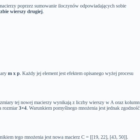
 macierzy poprzez sumowanie iloczynów odpowiadających sobie
zbie wierszy drugiej
.
iary
m x p
. Każdy jej element jest efektem opisanego wyżej procesu
zmiary tej nowej macierzy wynikają z liczby wierszy w A oraz kolumn
a rozmiar
3×4
. Warunkiem pomyślnego mnożenia jest jednak zgodność
nikiem tego mnożenia jest nowa macierz C = [[19, 22], [43, 50]].