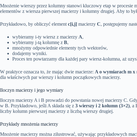
Mnożenie wierszy przez kolumny stanowi kluczowy etap w procesie 
elementów z wiersza pierwszej macierzy i kolumny drugiej. Aby to b
Przykładowo, by obliczyć element
c[i,j]
macierzy
C
, postępujemy nast
wybieramy i-ty wiersz z macierzy
A
,
wybieramy j-tą kolumnę z
B
,
mnożymy odpowiednie elementy tych wektorów,
dodajemy wyniki.
Proces ten powtarzamy dla każdej pary wiersz-kolumna, aż uzy
W praktyce oznacza to, że mając dwie macierze:
A o wymiarach m x 
dla właściwych par wierszy i kolumn początkowych macierzy.
Iloczyn macierzy i jego wymiary
Iloczyn macierzy A i B prowadzi do powstania nowej macierzy C. G
w B. Przykładowo, jeśli A składa się z
3 wierszy i 2 kolumn (3×2)
, a
liczby kolumn pierwszej macierzy z liczbą wierszy drugiej.
Przykłady mnożenia macierzy
Mnożenie macierzy można zilustrować, używając przykładowych macierzy 