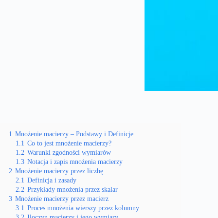
1
Mnożenie macierzy – Podstawy i Definicje
1.1
Co to jest mnożenie macierzy?
1.2
Warunki zgodności wymiarów
1.3
Notacja i zapis mnożenia macierzy
2
Mnożenie macierzy przez liczbę
2.1
Definicja i zasady
2.2
Przykłady mnożenia przez skalar
3
Mnożenie macierzy przez macierz
3.1
Proces mnożenia wierszy przez kolumny
3.2
Iloczyn macierzy i jego wymiary