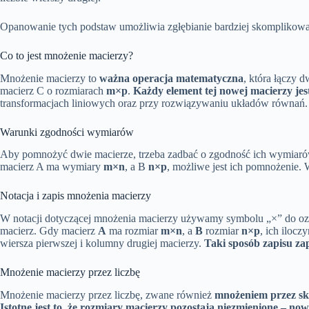
Opanowanie tych podstaw umożliwia zgłębianie bardziej skomplikowany
Co to jest mnożenie macierzy?
Mnożenie macierzy to
ważna operacja matematyczna
, która łączy
macierz C o rozmiarach
m×p
.
Każdy element tej nowej macierzy jes
transformacjach liniowych oraz przy rozwiązywaniu układów równań.
Warunki zgodności wymiarów
Aby pomnożyć dwie macierze, trzeba zadbać o zgodność ich wymiaró
macierz A ma wymiary
m×n
, a B
n×p
, możliwe jest ich pomnożenie
Notacja i zapis mnożenia macierzy
W notacji dotyczącej mnożenia macierzy używamy symbolu „×” do ozna
macierz. Gdy macierz
A
ma rozmiar
m×n
, a
B
rozmiar
n×p
, ich iloc
wiersza pierwszej i kolumny drugiej macierzy.
Taki sposób zapisu za
Mnożenie macierzy przez liczbę
Mnożenie macierzy przez liczbę, zwane również
mnożeniem przez sk
Istotne jest to, że rozmiary macierzy pozostają niezmienione – n