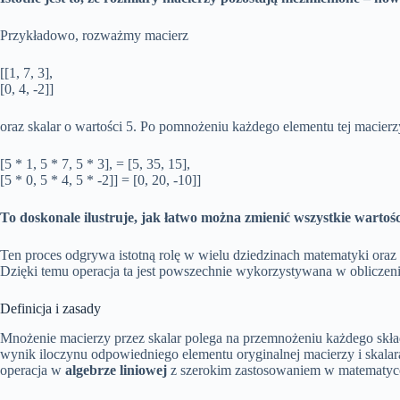
Przykładowo, rozważmy macierz
[[1, 7, 3],
[0, 4, -2]]
oraz skalar o wartości 5. Po pomnożeniu każdego elementu tej macier
[5 * 1, 5 * 7, 5 * 3], = [5, 35, 15],
[5 * 0, 5 * 4, 5 * -2]] = [0, 20, -10]]
To doskonale ilustruje, jak łatwo można zmienić wszystkie wartośc
Ten proces odgrywa istotną rolę w wielu dziedzinach matematyki ora
Dzięki temu operacja ta jest powszechnie wykorzystywana w obliczen
Definicja i zasady
Mnożenie macierzy przez skalar polega na przemnożeniu każdego skład
wynik iloczynu odpowiedniego elementu oryginalnej macierzy i skala
operacja w
algebrze liniowej
z szerokim zastosowaniem w matematyce 