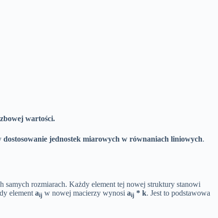
czbowej wartości.
y
dostosowanie jednostek miarowych w równaniach liniowych
.
ch samych rozmiarach. Każdy element tej nowej struktury stanowi
żdy element
a
w nowej macierzy wynosi
a
* k
. Jest to podstawowa
ij
ij