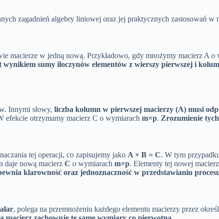
ch zagadnień algebry liniowej oraz jej praktycznych zastosowań w na
 dwie macierze w jedną nową. Przykładowo, gdy mnożymy macierz A 
t wynikiem sumy iloczynów elementów z wierszy pierwszej i kolum
w. Innymi słowy,
liczba kolumn w pierwszej macierzy (A) musi odpo
. W efekcie otrzymamy macierz C o wymiarach
m×p
.
Zrozumienie tych
czania tej operacji, co zapisujemy jako
A × B = C
. W tym przypadk
zyn daje nową macierz
C
o wymiarach
m×p
. Elementy tej nowej macie
pewnia klarowność oraz jednoznaczność w przedstawianiu procesu 
alar
, polega na przemnożeniu każdego elementu macierzy przez określ
owa macierz zachowuje te same wymiary co pierwotna.