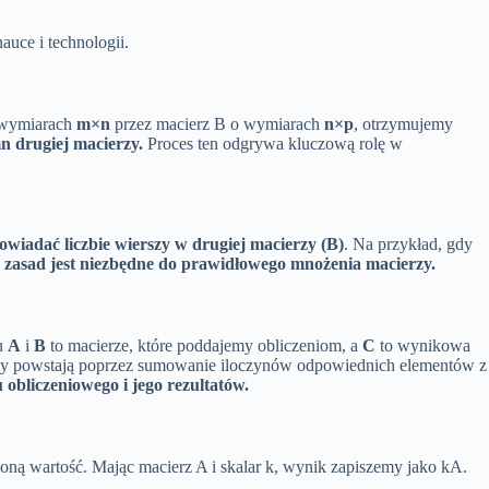
uce i technologii.
o wymiarach
m×n
przez macierz B o wymiarach
n×p
, otrzymujemy
n drugiej macierzy.
Proces ten odgrywa kluczową rolę w
wiadać liczbie wierszy w drugiej macierzy (B)
. Na przykład, gdy
 zasad jest niezbędne do prawidłowego mnożenia macierzy.
u
A
i
B
to macierze, które poddajemy obliczeniom, a
C
to wynikowa
rzy powstają poprzez sumowanie iloczynów odpowiednich elementów z
obliczeniowego i jego rezultatów.
oną wartość. Mając macierz A i skalar k, wynik zapiszemy jako kA.