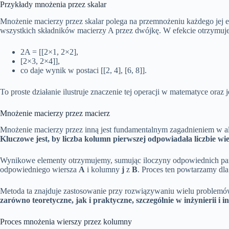
Przykłady mnożenia przez skalar
Mnożenie macierzy przez skalar polega na przemnożeniu każdego jej el
wszystkich składników macierzy A przez dwójkę. W efekcie otrzymu
2A = [[2×1, 2×2],
[2×3, 2×4]],
co daje wynik w postaci [[2, 4], [6, 8]].
To proste działanie ilustruje znaczenie tej operacji w matematyce oraz
Mnożenie macierzy przez macierz
Mnożenie macierzy przez inną jest fundamentalnym zagadnieniem w alg
Kluczowe jest, by liczba kolumn pierwszej odpowiadała liczbie wie
Wynikowe elementy otrzymujemy, sumując iloczyny odpowiednich par
odpowiedniego wiersza
A
i kolumny
j
z
B
. Proces ten powtarzamy dl
Metoda ta znajduje zastosowanie przy rozwiązywaniu wielu proble
zarówno teoretyczne, jak i praktyczne, szczególnie w inżynierii i i
Proces mnożenia wierszy przez kolumny