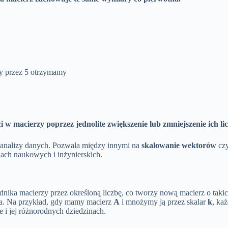
zy przez 5 otrzymamy
i w macierzy poprzez jednolite zwiększenie lub zmniejszenie ich li
z analizy danych. Pozwala między innymi na
skalowanie wektorów
cz
iach naukowych i inżynierskich.
nika macierzy przez określoną liczbę, co tworzy nową macierz o taki
ra. Na przykład, gdy mamy macierz
A
i mnożymy ją przez skalar
k
, ka
i jej różnorodnych dziedzinach.