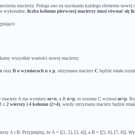
mnożenia macierzy. Polega ono na uzyskaniu każdego elementu nowej
yło wykonalne,
liczba kolumn pierwszej macierzy musi równać się lic
ępująco:
skamy wszystkie wartości nowej macierzy.
n
oraz
B o wymiarach n x p
, otrzymana macierz
C
będzie miała rozm
dy macierz A ma wymiary
m×n
, a B
n×p
, to rozmiar C wynosi
m×p
. Ro
 B z
2 wierszy i 4 kolumn (2×4)
, wtedy otrzymana macierz będzie miał
A i B. Przyjmijmy, że A = [[1, 2], [3, 4]], a B = [[5, 6], [7, 8]]. Wy