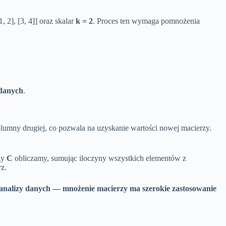
2], [3, 4]] oraz skalar
k = 2
. Proces ten wymaga pomnożenia
danych
.
lumny drugiej, co pozwala na uzyskanie wartości nowej macierzy.
zy
C
obliczamy, sumując iloczyny wszystkich elementów z
z.
 analizy danych — mnożenie macierzy ma szerokie zastosowanie