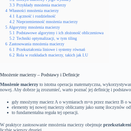
3.3
Przykłady mnożenia macierzy
4
Własności mnożenia macierzy
4.1
Łączność i rozdzielność
4.2
Nieprzemienność mnożenia macierzy
5
Algorytmy mnożenia macierzy
5.1
Podstawowe algorytmy i ich złożoność obliczeniowa
5.2
Techniki optymalizacji, w tym tiling
6
Zastosowania mnożenia macierzy
6.1
Przekształcenia liniowe i systemy równań
6.2
Rola w rozkładach macierzy, takich jak LU
Mnożenie macierzy – Podstawy i Definicje
Mnożenie macierzy
to istotna operacja matematyczna, wykorzystywana
nowej. Aby dobrze ją zrozumieć, warto poznać jej definicję i podstaw
gdy mnożymy macierz A o wymiarach m×n przez macierz B o w
elementy tej nowej macierzy obliczamy jako sumę iloczynów o
to fundamentalna reguła tej operacji.
W praktyce zastosowanie mnożenia macierzy obejmuje
przekształcen
liczbie wierszy drugiej.