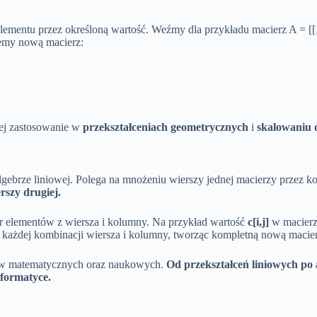
ementu przez określoną wartość. Weźmy dla przykładu macierz A = [[1, 
jemy nową macierz:
 jej zastosowanie w
przekształceniach geometrycznych
i
skalowaniu 
ebrze liniowej. Polega na mnożeniu wierszy jednej macierzy przez ko
rszy drugiej.
 elementów z wiersza i kolumny. Na przykład wartość
c[i,j]
w macier
a każdej kombinacji wiersza i kolumny, tworząc kompletną nową macier
mów matematycznych oraz naukowych.
Od przekształceń liniowych po
nformatyce.