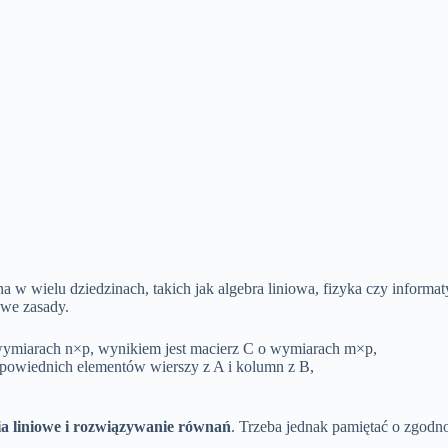
 w wielu dziedzinach, takich jak algebra liniowa, fizyka czy inform
owe zasady.
ymiarach n×p, wynikiem jest macierz C o wymiarach m×p,
dpowiednich elementów wierszy z A i kolumn z B,
ia liniowe i rozwiązywanie równań
. Trzeba jednak pamiętać o zgod