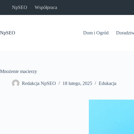
Przejdź
NpSEO
Współpraca
do
treści
NpSEO
Dom i Ogród
Doradzt
Mnożenie macierzy
Redakcja NpSEO
18 lutego, 2025
Edukacja