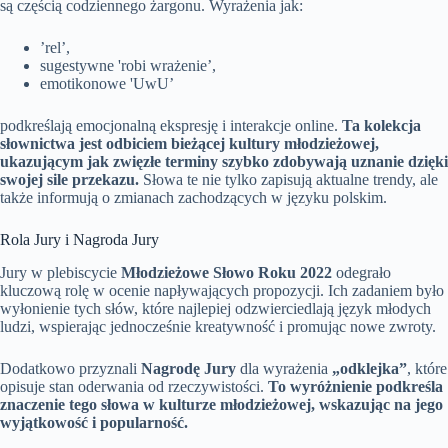
są częścią codziennego żargonu. Wyrażenia jak:
’rel’,
sugestywne 'robi wrażenie’,
emotikonowe 'UwU’
podkreślają emocjonalną ekspresję i interakcje online.
Ta kolekcja
słownictwa jest odbiciem bieżącej kultury młodzieżowej,
ukazującym jak zwięzłe terminy szybko zdobywają uznanie dzięki
swojej sile przekazu.
Słowa te nie tylko zapisują aktualne trendy, ale
także informują o zmianach zachodzących w języku polskim.
Rola Jury i Nagroda Jury
Jury w plebiscycie
Młodzieżowe Słowo Roku 2022
odegrało
kluczową rolę w ocenie napływających propozycji. Ich zadaniem było
wyłonienie tych słów, które najlepiej odzwierciedlają język młodych
ludzi, wspierając jednocześnie kreatywność i promując nowe zwroty.
Dodatkowo przyznali
Nagrodę Jury
dla wyrażenia
„odklejka”
, które
opisuje stan oderwania od rzeczywistości.
To wyróżnienie podkreśla
znaczenie tego słowa w kulturze młodzieżowej, wskazując na jego
wyjątkowość i popularność.