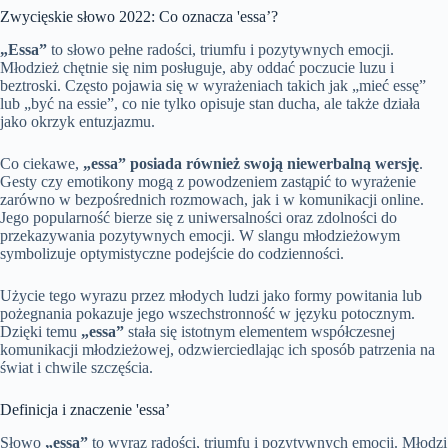
Zwycięskie słowo 2022: Co oznacza 'essa’?
„Essa”
to słowo pełne radości, triumfu i pozytywnych emocji.
Młodzież chętnie się nim posługuje, aby oddać poczucie luzu i
beztroski. Często pojawia się w wyrażeniach takich jak „mieć essę”
lub „być na essie”, co nie tylko opisuje stan ducha, ale także działa
jako okrzyk entuzjazmu.
Co ciekawe,
„essa” posiada również swoją niewerbalną wersję
.
Gesty czy emotikony mogą z powodzeniem zastąpić to wyrażenie
zarówno w bezpośrednich rozmowach, jak i w komunikacji online.
Jego popularność bierze się z uniwersalności oraz zdolności do
przekazywania pozytywnych emocji. W slangu młodzieżowym
symbolizuje optymistyczne podejście do codzienności.
Użycie tego wyrazu przez młodych ludzi jako formy powitania lub
pożegnania pokazuje jego wszechstronność w języku potocznym.
Dzięki temu
„essa”
stała się istotnym elementem współczesnej
komunikacji młodzieżowej, odzwierciedlając ich sposób patrzenia na
świat i chwile szczęścia.
Definicja i znaczenie 'essa’
Słowo
„essa”
to wyraz radości, triumfu i pozytywnych emocji. Młodzi