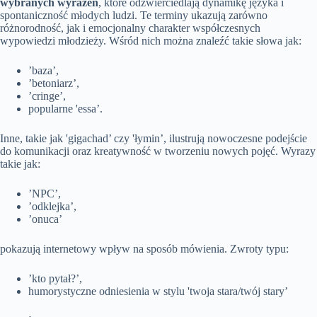
wybranych wyrażeń
, które odzwierciedlają dynamikę języka i
spontaniczność młodych ludzi. Te terminy ukazują zarówno
różnorodność, jak i emocjonalny charakter współczesnych
wypowiedzi młodzieży. Wśród nich można znaleźć takie słowa jak:
’baza’,
’betoniarz’,
’cringe’,
popularne 'essa’.
Inne, takie jak 'gigachad’ czy 'łymin’, ilustrują nowoczesne podejście
do komunikacji oraz kreatywność w tworzeniu nowych pojęć. Wyrazy
takie jak:
’NPC’,
’odklejka’,
’onuca’
pokazują internetowy wpływ na sposób mówienia. Zwroty typu:
’kto pytał?’,
humorystyczne odniesienia w stylu 'twoja stara/twój stary’