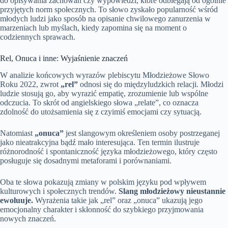
do opisywania zachowań czy wypowiedzi, które odbiegają od ogólnie
przyjętych norm społecznych. To słowo zyskało popularność wśród
młodych ludzi jako sposób na opisanie chwilowego zanurzenia w
marzeniach lub myślach, kiedy zapomina się na moment o
codziennych sprawach.
Rel, Onuca i inne: Wyjaśnienie znaczeń
W analizie końcowych wyrazów plebiscytu Młodzieżowe Słowo
Roku 2022, zwrot
„rel”
odnosi się do międzyludzkich relacji. Młodzi
ludzie stosują go, aby wyrazić empatię, zrozumienie lub wspólne
odczucia. To skrót od angielskiego słowa „relate”, co oznacza
zdolność do utożsamienia się z czyimiś emocjami czy sytuacją.
Natomiast
„onuca”
jest slangowym określeniem osoby postrzeganej
jako nieatrakcyjna bądź mało interesująca. Ten termin ilustruje
różnorodność i spontaniczność języka młodzieżowego, który często
posługuje się dosadnymi metaforami i porównaniami.
Oba te słowa pokazują zmiany w polskim języku pod wpływem
kulturowych i społecznych trendów.
Slang młodzieżowy nieustannie
ewoluuje.
Wyrażenia takie jak „rel” oraz „onuca” ukazują jego
emocjonalny charakter i skłonność do szybkiego przyjmowania
nowych znaczeń.