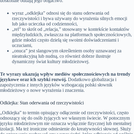
doskonale oddają jego bogactwo.
wyraz „odklejka” odnosi się do stanu oderwania od
rzeczywistości i bywa używany do wyrażenia silnych emocji
lub jako ucieczka od codzienności,
„rel” to skrót od „relacja,” stosowany w kontekście kontaktów
międzyludzkich, zwłaszcza na platformach społecznościowych,
gdzie młodzi często dzielą się swoimi doświadczeniami i
uczuciami,
„onuca” jest slangowym określeniem osoby uznawanej za
nieatrakcyjną lub nudną, co również dobrze ilustruje
dynamiczny świat kultury młodzieżowej.
Te wyrazy ukazują wpływ mediów społecznościowych na trendy
językowe oraz ich szybki rozwój.
Dodatkowo globalizacja i
zapożyczenia z innych języków wzbogacają polski słownik
młodzieżowy o nowe wyrażenia i znaczenia.
Odklejka: Stan oderwania od rzeczywistości
„Odklejka” to termin opisujący odłączenie od rzeczywistości, często
odnoszący się do osób żyjących we własnym świecie. W potocznym
języku młodzieżowym nie oznacza wyłącznie fizycznej lub mentalnej
izolacji. Ma też ironiczne odniesienie do kreatywności słownej. Służy