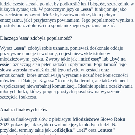
ludzie często sięgają po nie, by podkreślić luz i błogość, szczególnie w
luźnych sytuacjach. W potocznym języku
„essa”
funkcjonuje jako
wszechstronny zwrot. Może być zarówno okrzykiem pełnym
entuzjazmu, jak i przyjaznym powitaniem. Jego popularność wynika z
prostoty oraz zdolności do spontanicznego wyrażania uczuć.
Dlaczego 'essa’ zdobyła popularność?
Wyraz
„essa”
zdobył sobie uznanie, ponieważ doskonale oddaje
pozytywne emocje i swobodę, co jest niezwykle istotne w
młodzieżowym języku. Zwroty takie jak
„mieć essę”
lub
„być na
essie”
oznaczają stan pełen radości i optymizmu. Popularność tego
słowa wzrosła również dzięki jego użyciu w gestach oraz
emotikonach, które umożliwiają wyrażanie uczuć bez konieczności
mówienia. Dlatego też
„essa”
to nie tylko termin, ale także element
współczesnej niewerbalnej komunikacji. Idealnie spełnia oczekiwania
młodych ludzi, którzy pragną prostych sposobów na wyrażenie
szczęścia i sukcesu.
Analiza finałowych słów
Analiza finałowych słów z plebiscytu
Młodzieżowe Słowo Roku
2022
pokazuje, jak szybko ewoluuje język młodych ludzi. Na
przykład, terminy takie jak
„odklejka,” „rel”
oraz
„onuca”