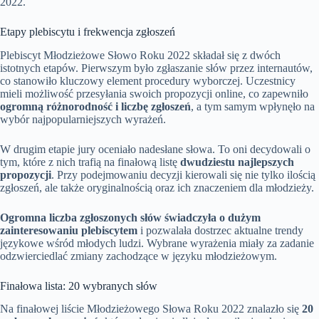
2022.
Etapy plebiscytu i frekwencja zgłoszeń
Plebiscyt Młodzieżowe Słowo Roku 2022 składał się z dwóch
istotnych etapów. Pierwszym było zgłaszanie słów przez internautów,
co stanowiło kluczowy element procedury wyborczej. Uczestnicy
mieli możliwość przesyłania swoich propozycji online, co zapewniło
ogromną różnorodność i liczbę zgłoszeń
, a tym samym wpłynęło na
wybór najpopularniejszych wyrażeń.
W drugim etapie jury oceniało nadesłane słowa. To oni decydowali o
tym, które z nich trafią na finałową listę
dwudziestu najlepszych
propozycji
. Przy podejmowaniu decyzji kierowali się nie tylko ilością
zgłoszeń, ale także oryginalnością oraz ich znaczeniem dla młodzieży.
Ogromna liczba zgłoszonych słów świadczyła o dużym
zainteresowaniu plebiscytem
i pozwalała dostrzec aktualne trendy
językowe wśród młodych ludzi. Wybrane wyrażenia miały za zadanie
odzwierciedlać zmiany zachodzące w języku młodzieżowym.
Finałowa lista: 20 wybranych słów
Na finałowej liście Młodzieżowego Słowa Roku 2022 znalazło się
20