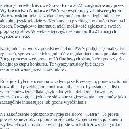
Plebiscyt na Młodzieżowe Słowo Roku 2022, zorganizowany przez
Wydawnictwo Naukowe PWN
we współpracy z
Uniwersytetem
Warszawskim
, miał za zadanie wyłonić termin najlepiej oddający
aktualny język młodzieży. Konkurs ten przebiegał w dwóch istotnych
fazach. Początkowo internauci mieli możliwość zgłoszenia swoich
propozycji słów. W efekcie tej części zebrano aż
8 221 różnych
wyrazów i fraz
.
Następnie jury wraz z przedstawicielami PWN podjęli się analizy tych
zgłoszeń, sprawdzając ich zgodność z regulaminem oraz popularność.
Z tego procesu wytypowano
20 finałowych słów
, które przeszły do
kolejnego etapu konkursu. Te wyrazy musiały być często
rekomendowane przez uczestników.
Rola jury była nieoceniona w całym przedsięwzięciu, ponieważ to oni
czuwali nad przebiegiem konkursu i dbali o to, by ostateczna lista
wiernie odzwierciedlała język młodych ludzi. Dodatkowo jury
zwróciło uwagę na jedno ze słów spoza głosowania internautów jako
szczególnie interesujące lub godne wyróżnienia.
Na zakończenie ogłoszono zwycięskie słowo –
„essa”
. To proste
powiedzenie zdobyło popularność dzięki swojemu emocjonalnemu
wydźwiękowi, doskonale wpisując się w młodzieżowy slang roku