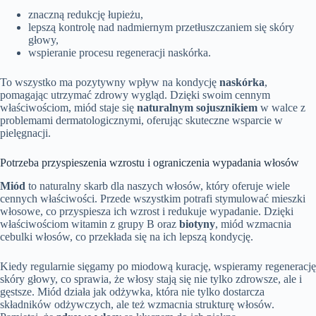
znaczną redukcję łupieżu,
lepszą kontrolę nad nadmiernym przetłuszczaniem się skóry
głowy,
wspieranie procesu regeneracji naskórka.
To wszystko ma pozytywny wpływ na kondycję
naskórka
,
pomagając utrzymać zdrowy wygląd. Dzięki swoim cennym
właściwościom, miód staje się
naturalnym sojusznikiem
w walce z
problemami dermatologicznymi, oferując skuteczne wsparcie w
pielęgnacji.
Potrzeba przyspieszenia wzrostu i ograniczenia wypadania włosów
Miód
to naturalny skarb dla naszych włosów, który oferuje wiele
cennych właściwości. Przede wszystkim potrafi stymulować mieszki
włosowe, co przyspiesza ich wzrost i redukuje wypadanie. Dzięki
właściwościom witamin z grupy B oraz
biotyny
, miód wzmacnia
cebulki włosów, co przekłada się na ich lepszą kondycję.
Kiedy regularnie sięgamy po miodową kurację, wspieramy regenerację
skóry głowy, co sprawia, że włosy stają się nie tylko zdrowsze, ale i
gęstsze. Miód działa jak odżywka, która nie tylko dostarcza
składników odżywczych, ale też wzmacnia strukturę włosów.