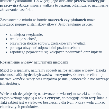
uczucie dyskomfortu. Co więcej, jego działanie
przeciwbakteryjne
i
przeciwgrzybicze
wspiera walkę z
łupieżem
, ograniczając nadmierne
złuszczanie naskórka.
Zastosowanie miodu w formie
maseczek
czy
płukanek
może
znacząco poprawić stan skóry głowy. Jego regularne użycie:
zmniejsza swędzenie,
redukuje suchość,
przywraca skórze zdrowy, zrelaksowany wygląd,
pomaga utrzymać odpowiedni poziom sebum,
zapobiega pojawianiu się kolejnych podrażnień oraz łupieżu.
Rozjaśnienie włosów naturalnymi metodami
Miód
to wspaniały, naturalny sposób na rozjaśnienie włosów. Dzięki
obecności
alfa-hydroksykwasów
i
enzymów
, skutecznie eliminuje
martwe komórki skóry oraz rozjaśnia pasma, jednocześnie nie niszcząc
ich struktury.
Wiele osób decyduje się na stworzenie własnej maseczki z miodu,
często wzbogacając ją o
sok z cytryny
, co potęguje efekt rozjaśniania.
Taki zabieg jest wyjątkowo bezpieczny dla tych, którzy wolą unikać
chemicznych produktów.