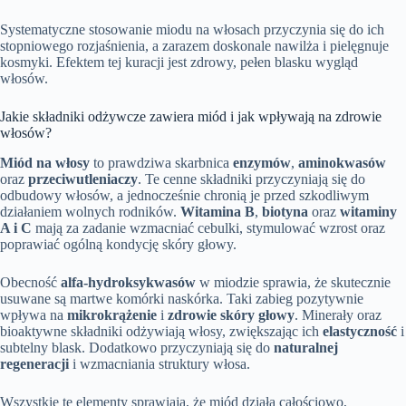
Systematyczne stosowanie miodu na włosach przyczynia się do ich
stopniowego rozjaśnienia, a zarazem doskonale nawilża i pielęgnuje
kosmyki. Efektem tej kuracji jest zdrowy, pełen blasku wygląd
włosów.
Jakie składniki odżywcze zawiera miód i jak wpływają na zdrowie
włosów?
Miód na włosy
to prawdziwa skarbnica
enzymów
,
aminokwasów
oraz
przeciwutleniaczy
. Te cenne składniki przyczyniają się do
odbudowy włosów, a jednocześnie chronią je przed szkodliwym
działaniem wolnych rodników.
Witamina B
,
biotyna
oraz
witaminy
A i C
mają za zadanie wzmacniać cebulki, stymulować wzrost oraz
poprawiać ogólną kondycję skóry głowy.
Obecność
alfa-hydroksykwasów
w miodzie sprawia, że skutecznie
usuwane są martwe komórki naskórka. Taki zabieg pozytywnie
wpływa na
mikrokrążenie
i
zdrowie skóry głowy
. Minerały oraz
bioaktywne składniki odżywiają włosy, zwiększając ich
elastyczność
i
subtelny blask. Dodatkowo przyczyniają się do
naturalnej
regeneracji
i wzmacniania struktury włosa.
Wszystkie te elementy sprawiają, że miód działa całościowo,