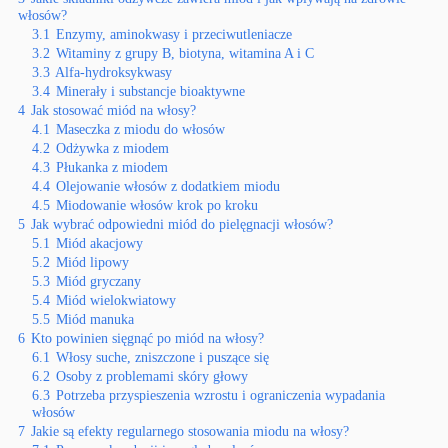
włosów?
3.1
Enzymy, aminokwasy i przeciwutleniacze
3.2
Witaminy z grupy B, biotyna, witamina A i C
3.3
Alfa-hydroksykwasy
3.4
Minerały i substancje bioaktywne
4
Jak stosować miód na włosy?
4.1
Maseczka z miodu do włosów
4.2
Odżywka z miodem
4.3
Płukanka z miodem
4.4
Olejowanie włosów z dodatkiem miodu
4.5
Miodowanie włosów krok po kroku
5
Jak wybrać odpowiedni miód do pielęgnacji włosów?
5.1
Miód akacjowy
5.2
Miód lipowy
5.3
Miód gryczany
5.4
Miód wielokwiatowy
5.5
Miód manuka
6
Kto powinien sięgnąć po miód na włosy?
6.1
Włosy suche, zniszczone i puszące się
6.2
Osoby z problemami skóry głowy
6.3
Potrzeba przyspieszenia wzrostu i ograniczenia wypadania
włosów
7
Jakie są efekty regularnego stosowania miodu na włosy?