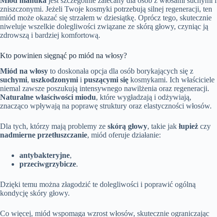
Miód manuka
jest szczególnie zalecany dla osób z włosami suchymi i
zniszczonymi. Jeżeli Twoje kosmyki potrzebują silnej regeneracji, ten
miód może okazać się strzałem w dziesiątkę. Oprócz tego, skutecznie
niweluje wszelkie dolegliwości związane ze skórą głowy, czyniąc ją
zdrowszą i bardziej komfortową.
Kto powinien sięgnąć po miód na włosy?
Miód na włosy
to doskonała opcja dla osób borykających się z
suchymi
,
uszkodzonymi
i
puszącymi się
kosmykami. Ich właściciele
niemal zawsze poszukują intensywnego nawilżenia oraz regeneracji.
Naturalne właściwości miodu
, które wygładzają i odżywiają,
znacząco wpływają na poprawę struktury oraz elastyczności włosów.
Dla tych, którzy mają problemy ze
skórą głowy
, takie jak
łupież
czy
nadmierne przetłuszczanie
, miód oferuje działanie:
antybakteryjne
,
przeciwgrzybicze
.
Dzięki temu można złagodzić te dolegliwości i poprawić ogólną
kondycję skóry głowy.
Co więcej, miód wspomaga wzrost włosów, skutecznie ograniczając