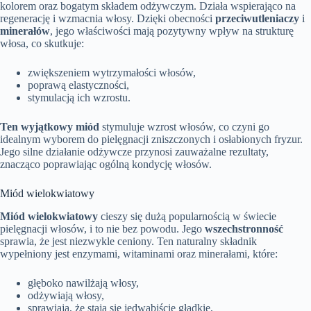
kolorem oraz bogatym składem odżywczym. Działa wspierająco na
regenerację i wzmacnia włosy. Dzięki obecności
przeciwutleniaczy
i
minerałów
, jego właściwości mają pozytywny wpływ na strukturę
włosa, co skutkuje:
zwiększeniem wytrzymałości włosów,
poprawą elastyczności,
stymulacją ich wzrostu.
Ten wyjątkowy miód
stymuluje wzrost włosów, co czyni go
idealnym wyborem do pielęgnacji zniszczonych i osłabionych fryzur.
Jego silne działanie odżywcze przynosi zauważalne rezultaty,
znacząco poprawiając ogólną kondycję włosów.
Miód wielokwiatowy
Miód wielokwiatowy
cieszy się dużą popularnością w świecie
pielęgnacji włosów, i to nie bez powodu. Jego
wszechstronność
sprawia, że jest niezwykle ceniony. Ten naturalny składnik
wypełniony jest enzymami, witaminami oraz minerałami, które:
głęboko nawilżają włosy,
odżywiają włosy,
sprawiają, że stają się jedwabiście gładkie,