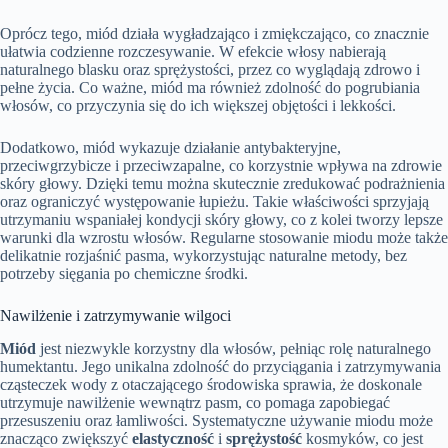
Oprócz tego, miód działa wygładzająco i zmiękczająco, co znacznie
ułatwia codzienne rozczesywanie. W efekcie włosy nabierają
naturalnego blasku oraz sprężystości, przez co wyglądają zdrowo i
pełne życia. Co ważne, miód ma również zdolność do pogrubiania
włosów, co przyczynia się do ich większej objętości i lekkości.
Dodatkowo, miód wykazuje działanie antybakteryjne,
przeciwgrzybicze i przeciwzapalne, co korzystnie wpływa na zdrowie
skóry głowy. Dzięki temu można skutecznie zredukować podrażnienia
oraz ograniczyć występowanie łupieżu. Takie właściwości sprzyjają
utrzymaniu wspaniałej kondycji skóry głowy, co z kolei tworzy lepsze
warunki dla wzrostu włosów. Regularne stosowanie miodu może także
delikatnie rozjaśnić pasma, wykorzystując naturalne metody, bez
potrzeby sięgania po chemiczne środki.
Nawilżenie i zatrzymywanie wilgoci
Miód
jest niezwykle korzystny dla włosów, pełniąc rolę naturalnego
humektantu. Jego unikalna zdolność do przyciągania i zatrzymywania
cząsteczek wody z otaczającego środowiska sprawia, że doskonale
utrzymuje nawilżenie wewnątrz pasm, co pomaga zapobiegać
przesuszeniu oraz łamliwości. Systematyczne używanie miodu może
znacząco zwiększyć
elastyczność
i
sprężystość
kosmyków, co jest