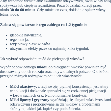
Aby wspomóc wchłanianie składników odżywczych, owiń włosy folią
spożywczą lub ciepłym ręcznikiem. Pozwól działać kuracji przez
około
30 do 60 minut
. Gdy minie ten czas, dokładnie spłucz włosy
letnią wodą.
Zaleca się powtarzanie tego zabiegu co 1-2 tygodnie:
głębokie nawilżenie,
regeneracja,
wyjątkowy blask włosów.
utrzymanie efekty przez co najmniej kilka tygodni.
Jak wybrać odpowiedni miód do pielęgnacji włosów?
Wybór odpowiedniego
miodu
do pielęgnacji włosów powinien być
dostosowany do ich rodzaju oraz indywidualnych potrzeb. Oto krótki
przegląd różnych rodzajów miodu i ich właściwości:
Miód akacjowy
, z racji swojej płynnej konsystencji, jest łatwy
w aplikacji i doskonale sprawdzi się w codziennej pielęgnacji
włosów suchych oraz tych o normalnej kondycji,
Miód lipowy i gryczany
wyróżniają się silnymi właściwościami
odżywczymi i proponowane są dla włosów z problemami
skórnymi, takimi jak łupież czy podrażnienia,