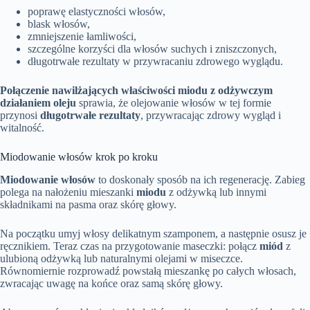
poprawę elastyczności włosów,
blask włosów,
zmniejszenie łamliwości,
szczególne korzyści dla włosów suchych i zniszczonych,
długotrwałe rezultaty w przywracaniu zdrowego wyglądu.
Połączenie nawilżających właściwości miodu z odżywczym
działaniem oleju
sprawia, że olejowanie włosów w tej formie
przynosi
długotrwałe rezultaty
, przywracając zdrowy wygląd i
witalność.
Miodowanie włosów krok po kroku
Miodowanie włosów
to doskonały sposób na ich regenerację. Zabieg
polega na nałożeniu mieszanki
miodu
z odżywką lub innymi
składnikami na pasma oraz skórę głowy.
Na początku umyj włosy delikatnym szamponem, a następnie osusz je
ręcznikiem. Teraz czas na przygotowanie maseczki: połącz
miód
z
ulubioną odżywką lub naturalnymi olejami w miseczce.
Równomiernie rozprowadź powstałą mieszankę po całych włosach,
zwracając uwagę na końce oraz samą skórę głowy.