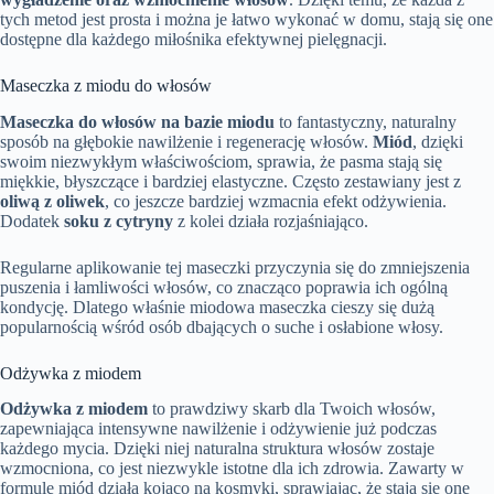
tych metod jest prosta i można je łatwo wykonać w domu, stają się one
dostępne dla każdego miłośnika efektywnej pielęgnacji.
Maseczka z miodu do włosów
Maseczka do włosów na bazie miodu
to fantastyczny, naturalny
sposób na głębokie nawilżenie i regenerację włosów.
Miód
, dzięki
swoim niezwykłym właściwościom, sprawia, że pasma stają się
miękkie, błyszczące i bardziej elastyczne. Często zestawiany jest z
oliwą z oliwek
, co jeszcze bardziej wzmacnia efekt odżywienia.
Dodatek
soku z cytryny
z kolei działa rozjaśniająco.
Regularne aplikowanie tej maseczki przyczynia się do zmniejszenia
puszenia i łamliwości włosów, co znacząco poprawia ich ogólną
kondycję. Dlatego właśnie miodowa maseczka cieszy się dużą
popularnością wśród osób dbających o suche i osłabione włosy.
Odżywka z miodem
Odżywka z miodem
to prawdziwy skarb dla Twoich włosów,
zapewniająca intensywne nawilżenie i odżywienie już podczas
każdego mycia. Dzięki niej naturalna struktura włosów zostaje
wzmocniona, co jest niezwykle istotne dla ich zdrowia. Zawarty w
formule miód działa kojąco na kosmyki, sprawiając, że stają się one