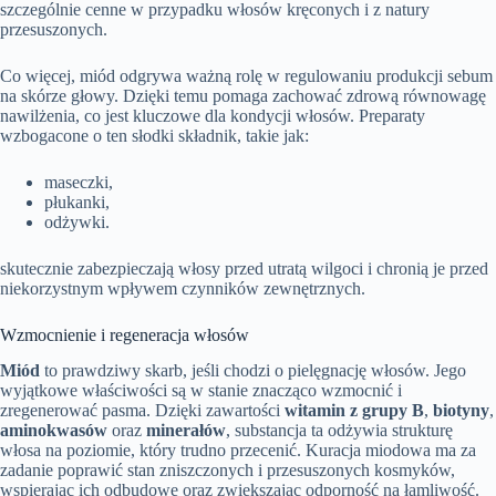
szczególnie cenne w przypadku włosów kręconych i z natury
przesuszonych.
Co więcej, miód odgrywa ważną rolę w regulowaniu produkcji sebum
na skórze głowy. Dzięki temu pomaga zachować zdrową równowagę
nawilżenia, co jest kluczowe dla kondycji włosów. Preparaty
wzbogacone o ten słodki składnik, takie jak:
maseczki,
płukanki,
odżywki.
skutecznie zabezpieczają włosy przed utratą wilgoci i chronią je przed
niekorzystnym wpływem czynników zewnętrznych.
Wzmocnienie i regeneracja włosów
Miód
to prawdziwy skarb, jeśli chodzi o pielęgnację włosów. Jego
wyjątkowe właściwości są w stanie znacząco wzmocnić i
zregenerować pasma. Dzięki zawartości
witamin z grupy B
,
biotyny
,
aminokwasów
oraz
minerałów
, substancja ta odżywia strukturę
włosa na poziomie, który trudno przecenić. Kuracja miodowa ma za
zadanie poprawić stan zniszczonych i przesuszonych kosmyków,
wspierając ich odbudowę oraz zwiększając odporność na łamliwość.