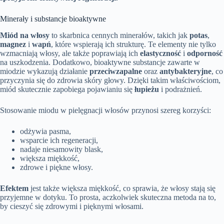
Minerały i substancje bioaktywne
Miód na włosy
to skarbnica cennych minerałów, takich jak
potas
,
magnez
i
wapń
, które wspierają ich strukturę. Te elementy nie tylko
wzmacniają włosy, ale także poprawiają ich
elastyczność
i
odporność
na uszkodzenia. Dodatkowo, bioaktywne substancje zawarte w
miodzie wykazują działanie
przeciwzapalne
oraz
antybakteryjne
, co
przyczynia się do zdrowia skóry głowy. Dzięki takim właściwościom,
miód skutecznie zapobiega pojawianiu się
łupieżu
i podrażnień.
Stosowanie miodu w pielęgnacji włosów przynosi szereg korzyści:
odżywia pasma,
wsparcie ich regeneracji,
nadaje niesamowity blask,
większa miękkość,
zdrowe i piękne włosy.
Efektem
jest także większa miękkość, co sprawia, że włosy stają się
przyjemne w dotyku. To prosta, aczkolwiek skuteczna metoda na to,
by cieszyć się zdrowymi i pięknymi włosami.