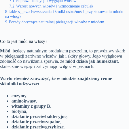
7.1
Poprawa kondycji i wyglądu włosów
7.2
Wzrost nowych włosów i wzmocnienie cebulek
8
Jakie są przeciwwskazania i środki ostrożności przy stosowaniu miodu
na włosy?
9
Porady dotyczące naturalnej pielęgnacji włosów z miodem
Co to jest miód na włosy?
Miód
, będący naturalnym produktem pszczelim, to prawdziwy skarb
w pielęgnacji zarówno włosów, jak i skóry głowy. Jego wyjątkowa
zdolność do nawilżania sprawia, że
miód działa jak humektant
,
skutecznie wiążąc i zatrzymując wilgoć w pasmach.
Warto również zauważyć, że w miodzie znajdziemy cenne
składniki odżywcze:
enzymy
,
aminokwasy
,
witaminy z grupy B
,
biotyna
,
działanie przeciwbakteryjne
,
działanie przeciwzapalne
,
działanie przeciwgrzybicze
.