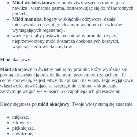
Miód wielokwiatowy
to prawdziwy wszechstronny gracz –
nawilża i wzmacnia pasma, dostosowując się do różnorodnych
potrzeb,
Miód manuka
, bogaty w składniki odżywcze, działa
intensywnie, co czyni go idealnym wyborem dla włosów
wymagających regeneracji,
ważne jest, aby postawić na naturalny produkt, czysty,
nieprzetworzony miód dostarcza doskonałych korzyści,
wspierając zdrowie kosmyków.
Miód akacjowy
Miód akacjowy
to świetny naturalny produkt, który wyróżnia się
płynną konsystencją oraz delikatnym, przyjemnym zapachem. Te
cechy sprawiają, że jest łatwy do aplikacji na włosy. Jego wyjątkowe
właściwości nawilżające są szczególnie cenione – skutecznie
zatrzymuje wilgoć we włosach, co zapobiega ich przesuszeniu.
Kiedy sięgniesz po
miód akacjowy
, Twoje włosy staną się znacznie:
miększe,
zdrowsze,
piękniejsze,
nawilżone,