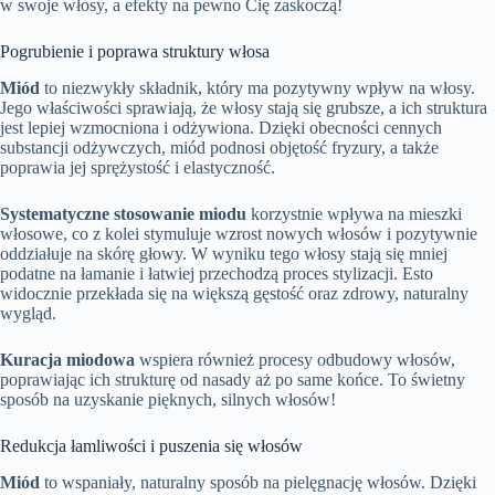
w swoje włosy, a efekty na pewno Cię zaskoczą!
Pogrubienie i poprawa struktury włosa
Miód
to niezwykły składnik, który ma pozytywny wpływ na włosy.
Jego właściwości sprawiają, że włosy stają się grubsze, a ich struktura
jest lepiej wzmocniona i odżywiona. Dzięki obecności cennych
substancji odżywczych, miód podnosi objętość fryzury, a także
poprawia jej sprężystość i elastyczność.
Systematyczne stosowanie miodu
korzystnie wpływa na mieszki
włosowe, co z kolei stymuluje wzrost nowych włosów i pozytywnie
oddziałuje na skórę głowy. W wyniku tego włosy stają się mniej
podatne na łamanie i łatwiej przechodzą proces stylizacji. Esto
widocznie przekłada się na większą gęstość oraz zdrowy, naturalny
wygląd.
Kuracja miodowa
wspiera również procesy odbudowy włosów,
poprawiając ich strukturę od nasady aż po same końce. To świetny
sposób na uzyskanie pięknych, silnych włosów!
Redukcja łamliwości i puszenia się włosów
Miód
to wspaniały, naturalny sposób na pielęgnację włosów. Dzięki