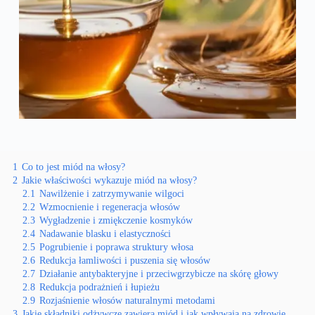
1
Co to jest miód na włosy?
2
Jakie właściwości wykazuje miód na włosy?
2.1
Nawilżenie i zatrzymywanie wilgoci
2.2
Wzmocnienie i regeneracja włosów
2.3
Wygładzenie i zmiękczenie kosmyków
2.4
Nadawanie blasku i elastyczności
2.5
Pogrubienie i poprawa struktury włosa
2.6
Redukcja łamliwości i puszenia się włosów
2.7
Działanie antybakteryjne i przeciwgrzybicze na skórę głowy
2.8
Redukcja podrażnień i łupieżu
2.9
Rozjaśnienie włosów naturalnymi metodami
3
Jakie składniki odżywcze zawiera miód i jak wpływają na zdrowie