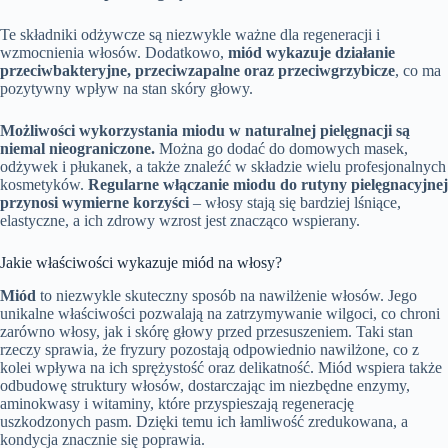
Te składniki odżywcze są niezwykle ważne dla regeneracji i
wzmocnienia włosów. Dodatkowo,
miód wykazuje działanie
przeciwbakteryjne, przeciwzapalne oraz przeciwgrzybicze
, co ma
pozytywny wpływ na stan skóry głowy.
Możliwości wykorzystania miodu w naturalnej pielęgnacji są
niemal nieograniczone.
Można go dodać do domowych masek,
odżywek i płukanek, a także znaleźć w składzie wielu profesjonalnych
kosmetyków.
Regularne włączanie miodu do rutyny pielęgnacyjnej
przynosi wymierne korzyści
– włosy stają się bardziej lśniące,
elastyczne, a ich zdrowy wzrost jest znacząco wspierany.
Jakie właściwości wykazuje miód na włosy?
Miód
to niezwykle skuteczny sposób na nawilżenie włosów. Jego
unikalne właściwości pozwalają na zatrzymywanie wilgoci, co chroni
zarówno włosy, jak i skórę głowy przed przesuszeniem. Taki stan
rzeczy sprawia, że fryzury pozostają odpowiednio nawilżone, co z
kolei wpływa na ich sprężystość oraz delikatność. Miód wspiera także
odbudowę struktury włosów, dostarczając im niezbędne enzymy,
aminokwasy i witaminy, które przyspieszają regenerację
uszkodzonych pasm. Dzięki temu ich łamliwość zredukowana, a
kondycja znacznie się poprawia.