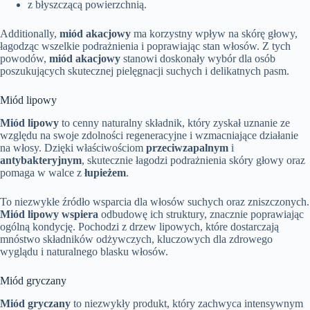
z błyszczącą powierzchnią.
Additionally,
miód akacjowy
ma korzystny wpływ na skórę głowy,
łagodząc wszelkie podrażnienia i poprawiając stan włosów. Z tych
powodów,
miód akacjowy
stanowi doskonały wybór dla osób
poszukujących skutecznej pielęgnacji suchych i delikatnych pasm.
Miód lipowy
Miód lipowy
to cenny naturalny składnik, który zyskał uznanie ze
względu na swoje zdolności regeneracyjne i wzmacniające działanie
na włosy. Dzięki właściwościom
przeciwzapalnym
i
antybakteryjnym
, skutecznie łagodzi podrażnienia skóry głowy oraz
pomaga w walce z
łupieżem
.
To niezwykłe źródło wsparcia dla włosów suchych oraz zniszczonych.
Miód lipowy wspiera
odbudowę ich struktury, znacznie poprawiając
ogólną kondycję. Pochodzi z drzew lipowych, które dostarczają
mnóstwo składników odżywczych, kluczowych dla zdrowego
wyglądu i naturalnego blasku włosów.
Miód gryczany
Miód gryczany
to niezwykły produkt, który zachwyca intensywnym