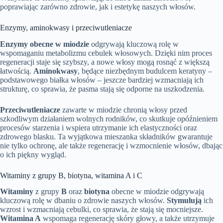
poprawiając zarówno zdrowie, jak i estetykę naszych włosów.
Enzymy, aminokwasy i przeciwutleniacze
Enzymy obecne w miodzie
odgrywają kluczową rolę w
wspomaganiu metabolizmu cebulek włosowych. Dzięki nim proces
regeneracji staje się szybszy, a nowe włosy mogą rosnąć z większą
łatwością.
Aminokwasy
, będące niezbędnym budulcem keratyny –
podstawowego białka włosów – jeszcze bardziej wzmacniają ich
strukturę, co sprawia, że pasma stają się odporne na uszkodzenia.
Przeciwutleniacze
zawarte w miodzie chronią włosy przed
szkodliwym działaniem wolnych rodników, co skutkuje opóźnieniem
procesów starzenia i wspiera utrzymanie ich elastyczności oraz
zdrowego blasku. Ta wyjątkowa mieszanka składników gwarantuje
nie tylko ochronę, ale także regenerację i wzmocnienie włosów, dbając
o ich piękny wygląd.
Witaminy z grupy B, biotyna, witamina A i C
Witaminy
z grupy
B
oraz
biotyna
obecne w miodzie odgrywają
kluczową rolę w dbaniu o zdrowie naszych włosów.
Stymulują
ich
wzrost i wzmacniają cebulki, co sprawia, że stają się mocniejsze.
Witamina A
wspomaga regenerację skóry głowy, a także utrzymuje