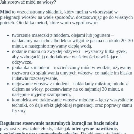
Jak stosować miód na włosy?
Miód
to wszechstronny składnik, który można wykorzystać w
pielęgnacji włosów na wiele sposobów, dostosowując go do własnych
potrzeb. Oto kilka metod, które warto wypróbować:
tworzenie maseczki z miodem, olejami lub jogurtem –
nakładamy na suche albo lekko wilgotne pasma na około 20–30
minut, a następnie zmywamy ciepłą wodą,
dodanie miodu do zwykłej odżywki – wystarczy kilka łyżek,
aby wzbogacić ją o dodatkowe właściwości nawilżające i
odżywcze,
płukanka z miodem – rozcieńczamy miód w wodzie, używamy
roztworu do spłukiwania umytych włosów, co nadaje im blasku
i ułatwia rozczesywanie,
olejowanie włosów z miodem – nakładamy miksturę miodu z
olejem na włosy, pozostawiamy na co najmniej 30 minut, a
następnie myjemy szamponem,
kompleksowe traktowanie włosów miodem – łączy wszystkie te
techniki, co daje efekt głębokiej regeneracji oraz poprawy stanu
fryzury.
Regularne stosowanie naturalnych kuracji na bazie miodu
przynosi zauważalne efekty, takie jak
intensywne nawilżenie,
wygładzenie oraz wzmocnienie włosów
. Dzięki temu, że każda z