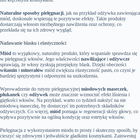
Naturalne sposoby pielęgnacji
, jak na przykład odżywka zawierająca
miód, doskonale wspierają te pozytywne efekty. Takie produkty
dostarczają włosom niezbędnego nawilżenia oraz ochrony, co
przekłada się na ich zdrowy wygląd.
Nadawanie blasku i elastyczności
Miód
to wyjątkowy, naturalny produkt, który wspaniale sprawdza się
w pielęgnacji włosów. Jego właściwości
nawilżające
i
odżywcze
sprawiają, że włosy zyskują przepiękny blask. Dzięki obecności
witamin
i
minerałów
miód zwiększa elastyczność pasm, co czyni je
bardziej sprężystymi i odpornymi na uszkodzenia.
Wprowadzenie do rutyny pielęgnacyjnej
miodowych maseczek
,
płukanek
czy
odżywek
może znacznie wzmocnić efekt lśnienia i
giętkości włosów. Na przykład, warto co tydzień nałożyć na nie
miodową maseczkę, by dostarczyć im potrzebnych składników
odżywczych. Co więcej,
miód
pomaga w regeneracji skóry głowy, co
wpływa pozytywnie na ogólną kondycję oraz estetykę włosów.
Pielęgnacja z wykorzystaniem miodu to prosty i skuteczny sposób, by
cieszyć się zdrowymi i jedwabiście gładkimi kosmykami. Zainwestuj