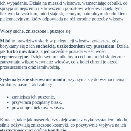
ich wypadanie. Działa na mieszki włosowe, wzmacniając cebulki, co
sprzyja silniejszemu i zdrowszemu porostowi włosów. Dzięki tym
licznym korzyściom, miód staje się cennym, naturalnym składnikiem
pielęgnacyjnym, który odpowiada na różnorodne potrzeby włosów.
Włosy suche, zniszczone i puszące się
Miód
to prawdziwy skarb w pielęgnacji włosów, zwłaszcza gdy
borykamy się z ich
suchością
,
uszkodzeniem
czy
puszeniem
. Działa
jak
turbo nawilżacz
, a jednocześnie posiada właściwości
regeneracyjne
. Dzięki swoim unikalnym cechom, miód skutecznie
zatrzymuje wilgoć wewnątrz włosów, co z kolei chroni je przed
przesuszeniem oraz łamliwością.
Systematyczne stosowanie miodu
przyczynia się do wzmocnienia
struktury pasm. Taki zabieg:
zmniejsza ich puszenie,
przywraca pożądany blask,
powoduje miękkość włosów.
Kuracje, takie jak maseczki czy olejowanie z wykorzystaniem miodu,
silnie odżywiają zniszczone kosmyki, co pozytywnie wpływa na ich
elastyczność
oraz ogólną
kondycję
.