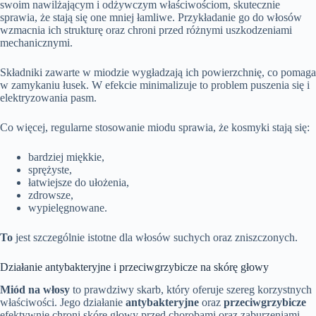
swoim nawilżającym i odżywczym właściwościom, skutecznie
sprawia, że stają się one mniej łamliwe. Przykładanie go do włosów
wzmacnia ich strukturę oraz chroni przed różnymi uszkodzeniami
mechanicznymi.
Składniki zawarte w miodzie wygładzają ich powierzchnię, co pomaga
w zamykaniu łusek. W efekcie minimalizuje to problem puszenia się i
elektryzowania pasm.
Co więcej, regularne stosowanie miodu sprawia, że kosmyki stają się:
bardziej miękkie,
sprężyste,
łatwiejsze do ułożenia,
zdrowsze,
wypielęgnowane.
To
jest szczególnie istotne dla włosów suchych oraz zniszczonych.
Działanie antybakteryjne i przeciwgrzybicze na skórę głowy
Miód na włosy
to prawdziwy skarb, który oferuje szereg korzystnych
właściwości. Jego działanie
antybakteryjne
oraz
przeciwgrzybicze
efektywnie chroni skórę głowy przed chorobami oraz zaburzeniami