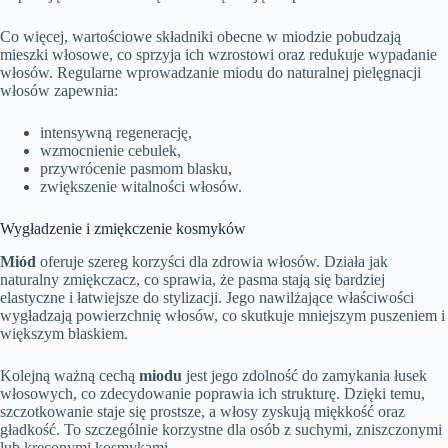
Co więcej, wartościowe składniki obecne w miodzie pobudzają
mieszki włosowe, co sprzyja ich wzrostowi oraz redukuje wypadanie
włosów. Regularne wprowadzanie miodu do naturalnej pielęgnacji
włosów zapewnia:
intensywną regenerację,
wzmocnienie cebulek,
przywrócenie pasmom blasku,
zwiększenie witalności włosów.
Wygładzenie i zmiękczenie kosmyków
Miód
oferuje szereg korzyści dla zdrowia włosów. Działa jak
naturalny zmiękczacz, co sprawia, że pasma stają się bardziej
elastyczne i łatwiejsze do stylizacji. Jego nawilżające właściwości
wygładzają powierzchnię włosów, co skutkuje mniejszym puszeniem i
większym blaskiem.
Kolejną ważną cechą
miodu
jest jego zdolność do zamykania łusek
włosowych, co zdecydowanie poprawia ich strukturę. Dzięki temu,
szczotkowanie staje się prostsze, a włosy zyskują miękkość oraz
gładkość. To szczególnie korzystne dla osób z suchymi, zniszczonymi
lub kręconymi kosmykami.