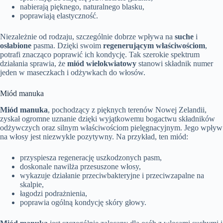
nabierają pięknego, naturalnego blasku,
poprawiają elastyczność.
Niezależnie od rodzaju, szczególnie dobrze wpływa na
suche
i
osłabione
pasma. Dzięki swoim
regenerującym właściwościom
,
potrafi znacząco poprawić ich kondycję. Tak szerokie spektrum
działania sprawia, że
miód wielokwiatowy
stanowi składnik numer
jeden w maseczkach i odżywkach do włosów.
Miód manuka
Miód manuka
, pochodzący z pięknych terenów Nowej Zelandii,
zyskał ogromne uznanie dzięki wyjątkowemu bogactwu składników
odżywczych oraz silnym właściwościom pielęgnacyjnym. Jego wpływ
na włosy jest niezwykle pozytywny. Na przykład, ten miód:
przyspiesza regenerację uszkodzonych pasm,
doskonale nawilża przesuszone włosy,
wykazuje działanie przeciwbakteryjne i przeciwzapalne na
skalpie,
łagodzi podrażnienia,
poprawia ogólną kondycję skóry głowy.