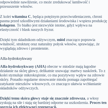
odpowiednie nawilżenie, co może zredukować łamliwość i
przesuszenie włosów.
Z kolei
witamina C
, będąca potężnym przeciwutleniaczem, chroni
pasma przed szkodliwymi działaniami środowiska i wspiera produkcję
kolagenu
. To białko jest niezwykle istotne, gdyż wpływa na
elastyczność i blask naszych fryzur.
Dzięki tym składnikom odżywczym,
miód
znacząco poprawia
witalność, strukturę oraz naturalny połysk włosów, sprawiając, że
wyglądają zdrowo i promiennie.
Alfa-hydroksykwasy
Alfa-hydroksykwasy (AHA)
obecne w miodzie mają łagodne
działanie na skórę głowy, delikatnie usuwając martwy naskórek. To z
kolei stymuluje mikrokrążenie, co ma pozytywny wpływ na zdrowie
skóry. Ponadto regularne stosowanie miodu pomaga zapobiegać
zatykanie mieszków włosowych, co znacząco ułatwia wchłanianie
składników odżywczych.
Dzięki temu skóra głowy staje się znacznie zdrowsza
, a włosy
zyskują na sile i stają się bardziej odporne na uszkodzenia.
Proces ten
sprzyja ich efektywnej regeneracji.