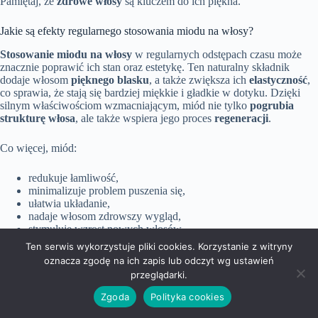
Pamiętaj, że
zdrowe włosy
są kluczem do ich piękna.
Jakie są efekty regularnego stosowania miodu na włosy?
Stosowanie miodu na włosy
w regularnych odstępach czasu może
znacznie poprawić ich stan oraz estetykę. Ten naturalny składnik
dodaje włosom
pięknego blasku
, a także zwiększa ich
elastyczność
,
co sprawia, że stają się bardziej miękkie i gładkie w dotyku. Dzięki
silnym właściwościom wzmacniającym, miód nie tylko
pogrubia
strukturę włosa
, ale także wspiera jego proces
regeneracji
.
Co więcej, miód:
redukuje łamliwość,
minimalizuje problem puszenia się,
ułatwia układanie,
nadaje włosom zdrowszy wygląd,
stymuluje wzrost nowych włosów.
Ten serwis wykorzystuje pliki cookies. Korzystanie z witryny
Regularne stosowanie miodowych kuracji przyczynia się do
oznacza zgodę na ich zapis lub odczyt wg ustawień
zmniejszenia wypadania włosów.
Już po kilku tygodniach
przeglądarki.
systematycznego używania miodu można zauważyć pozytywne
Zgoda
Polityka cookies
efekty.