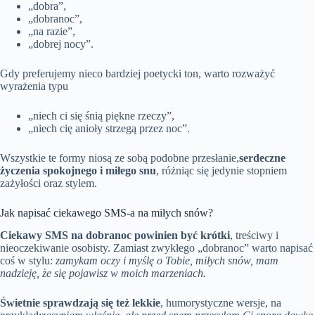
„dobra”,
„dobranoc”,
„na razie”,
„dobrej nocy”.
Gdy preferujemy nieco bardziej poetycki ton, warto rozważyć
wyrażenia typu
„niech ci się śnią piękne rzeczy”,
„niech cię anioły strzegą przez noc”.
Wszystkie te formy niosą ze sobą podobne przesłanie,
serdeczne
życzenia spokojnego i miłego snu
, różniąc się jedynie stopniem
zażyłości oraz stylem.
Jak napisać ciekawego SMS-a na miłych snów?
Ciekawy SMS na dobranoc powinien być krótki
, treściwy i
nieoczekiwanie osobisty. Zamiast zwykłego „dobranoc” warto napisać
coś w stylu:
zamykam oczy i myślę o Tobie, miłych snów, mam
nadzieję, że się pojawisz w moich marzeniach.
Świetnie sprawdzają się też lekkie
, humorystyczne wersje, na