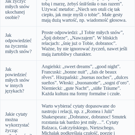
Jak życzyć
tobą i marzę, żebyś śnił/śniła o nas razem”.
miłych snów
Używać metafor: „Niech sen otuli cię tak
ukochanej
ciepło, jak moje myśli o tobie”. Małe gesty
osobie?
mają dużą wartość, np. wiadomość głosowa.
Proste odpowiedzi: „I Tobie miłych snów”,
Jak
„Śpij dobrze”, „Nawzajem”. W bliskich
odpowiedzieć
relacjach: „śnię już o Tobie, dobranoc”.
na życzenia
Ważne, by nie ignorować życzeń, nawet jeśli
miłych snów?
mają żartobliwy charakter.
Angielski: „sweet dreams”, „good night”.
Jak
Francuski: „bonne nuit”, „fais de beaux
powiedzieć
rêves”. Hiszpański: „buenas noches”, „dulces
miłych snów
sueños”. Włoski: „buonanotte”, „sogni d’oro”.
w innych
Niemiecki: „gute Nacht”, „süße Träume”.
językach?
Każda kultura ma formy formalne i czułe.
Warto wybierać cytaty dopasowane do
nastroju i relacji, np. z „Romea i Julii”
Jakie cytaty
Shakespeara: „Dobranoc, dobranoc! Smutek
można
rozstania tak bardzo jest miły…”. Cytaty
wykorzystać
Balzaca, Gałczyńskiego, Nietzschego,
życząc
Michalak podkreślają czułość, poezję i