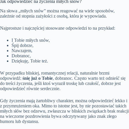
Jak odpowiedzieć na życzenia miłych snów?
Na słowa „miłych snów” można reagować na wiele sposobów,
zależnie od stopnia zażyłości z osobą, która je wypowiada.
Najprostsze i najczęściej stosowane odpowiedzi to na przykład:
I Tobie miłych snów,
Śpij dobrze,
Nawzajem,
Dobranoc,
Dziękuję, Tobie też.
W przypadku bliskiej, romantycznej relacji, naturalnie brzmi
odpowiedź:
śnię już o Tobie
, dobranoc. Często warto też odnieść się
do treści życzenia, jeśli ktoś wyraził troskę lub czułość, dobrze jest
odpowiedzieć równie serdecznie.
Gdy życzenia mają żartobliwy charakter, można odpowiedzieć lekko i
z przymrużeniem oka. Mimo to istotne jest, by nie pozostawiać takich
miłych słów bez odzewu, zwłaszcza w bliskich związkach brak reakcji
na wieczorne pozdrowienia bywa odczytywany jako znak złego
humoru lub dystansu.