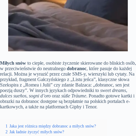
Miłych snów
to ciepłe, osobiste życzenie skierowane do bliskich osób,
w przeciwieństwie do neutralnego
dobranoc
, które pasuje do każdej
relacji. Można je wyrazić przez czułe SMS-y, wierszyki lub cytaty. Na
przykład, fragment Gałczyńskiego z „Listu jeńca”, klasyczne słowa
Szekspira z „Romea i Julii” czy zdanie Balzaca: „dobranoc, sen jest
poezją duszy”. W innych językach odpowiedniki to
sweet dreams
,
dulces sueños
,
sogni d’oro
oraz
süße Träume
. Ponadto gotowe kartki i
obrazki na dobranoc dostępne są bezpłatnie na polskich portalach e-
kartkowych, a także na platformach Giphy i Tenor.
1
Jaka jest różnica między dobranoc a miłych snów?
2
Jak ładnie życzyć miłych snów?