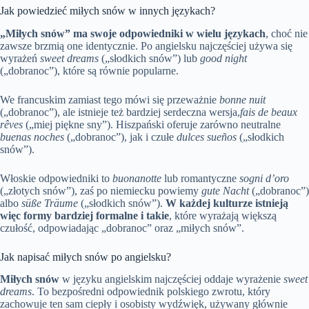
Jak powiedzieć miłych snów w innych językach?
„Miłych snów” ma swoje odpowiedniki w wielu językach
, choć nie
zawsze brzmią one identycznie. Po angielsku najczęściej używa się
wyrażeń
sweet dreams
(„słodkich snów”) lub
good night
(„dobranoc”), które są równie popularne.
We francuskim zamiast tego mówi się przeważnie
bonne nuit
(„dobranoc”), ale istnieje też bardziej serdeczna wersja,
fais de beaux
rêves
(„miej piękne sny”). Hiszpański oferuje zarówno neutralne
buenas noches
(„dobranoc”), jak i czułe
dulces sueños
(„słodkich
snów”).
Włoskie odpowiedniki to
buonanotte
lub romantyczne
sogni d’oro
(„złotych snów”), zaś po niemiecku powiemy
gute Nacht
(„dobranoc”)
albo
süße Träume
(„słodkich snów”).
W każdej kulturze istnieją
więc formy bardziej formalne i takie
, które wyrażają większą
czułość, odpowiadając „dobranoc” oraz „miłych snów”.
Jak napisać miłych snów po angielsku?
Miłych snów
w języku angielskim najczęściej oddaje wyrażenie
sweet
dreams
. To bezpośredni odpowiednik polskiego zwrotu, który
zachowuje ten sam ciepły i osobisty wydźwięk, używany głównie