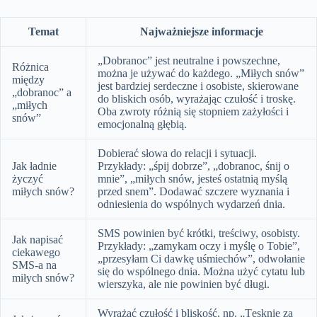
Temat
Najważniejsze informacje
„Dobranoc” jest neutralne i powszechne,
Różnica
można je używać do każdego. „Miłych snów”
między
jest bardziej serdeczne i osobiste, skierowane
„dobranoc” a
do bliskich osób, wyrażając czułość i troskę.
„miłych
Oba zwroty różnią się stopniem zażyłości i
snów”
emocjonalną głębią.
Dobierać słowa do relacji i sytuacji.
Jak ładnie
Przykłady: „śpij dobrze”, „dobranoc, śnij o
życzyć
mnie”, „miłych snów, jesteś ostatnią myślą
miłych snów?
przed snem”. Dodawać szczere wyznania i
odniesienia do wspólnych wydarzeń dnia.
SMS powinien być krótki, treściwy, osobisty.
Jak napisać
Przykłady: „zamykam oczy i myślę o Tobie”,
ciekawego
„przesyłam Ci dawkę uśmiechów”, odwołanie
SMS-a na
się do wspólnego dnia. Można użyć cytatu lub
miłych snów?
wierszyka, ale nie powinien być długi.
Wyrażać czułość i bliskość, np. „Tęsknię za