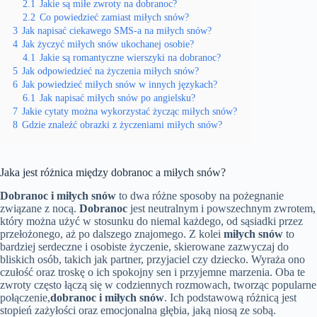
2.1
Jakie są miłe zwroty na dobranoc?
2.2
Co powiedzieć zamiast miłych snów?
3
Jak napisać ciekawego SMS-a na miłych snów?
4
Jak życzyć miłych snów ukochanej osobie?
4.1
Jakie są romantyczne wierszyki na dobranoc?
5
Jak odpowiedzieć na życzenia miłych snów?
6
Jak powiedzieć miłych snów w innych językach?
6.1
Jak napisać miłych snów po angielsku?
7
Jakie cytaty można wykorzystać życząc miłych snów?
8
Gdzie znaleźć obrazki z życzeniami miłych snów?
Jaka jest różnica między dobranoc a miłych snów?
Dobranoc i miłych snów
to dwa różne sposoby na pożegnanie
związane z nocą.
Dobranoc
jest neutralnym i powszechnym zwrotem,
który można użyć w stosunku do niemal każdego, od sąsiadki przez
przełożonego, aż po dalszego znajomego. Z kolei
miłych snów
to
bardziej serdeczne i osobiste życzenie, skierowane zazwyczaj do
bliskich osób, takich jak partner, przyjaciel czy dziecko. Wyraża ono
czułość oraz troskę o ich spokojny sen i przyjemne marzenia. Oba te
zwroty często łączą się w codziennych rozmowach, tworząc popularne
połączenie,
dobranoc i miłych snów
. Ich podstawową różnicą jest
stopień zażyłości oraz emocjonalna głębia, jaką niosą ze sobą.