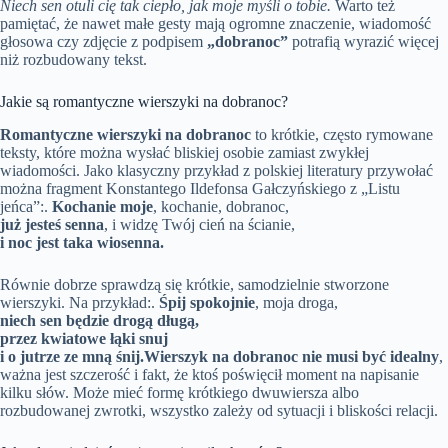
Niech sen otuli cię tak ciepło, jak moje myśli o tobie.
Warto też
pamiętać, że nawet małe gesty mają ogromne znaczenie, wiadomość
głosowa czy zdjęcie z podpisem
„dobranoc”
potrafią wyrazić więcej
niż rozbudowany tekst.
Jakie są romantyczne wierszyki na dobranoc?
Romantyczne wierszyki na dobranoc
to krótkie, często rymowane
teksty, które można wysłać bliskiej osobie zamiast zwykłej
wiadomości. Jako klasyczny przykład z polskiej literatury przywołać
można fragment Konstantego Ildefonsa Gałczyńskiego z „Listu
jeńca”:.
Kochanie moje
, kochanie, dobranoc,
już jesteś senna
, i widzę Twój cień na ścianie,
i noc jest taka wiosenna.
Równie dobrze sprawdzą się krótkie, samodzielnie stworzone
wierszyki. Na przykład:.
Śpij spokojnie
, moja droga,
niech sen będzie drogą długą,
przez kwiatowe łąki snuj
i o jutrze ze mną śnij.
Wierszyk na dobranoc nie musi być idealny
,
ważna jest szczerość i fakt, że ktoś poświęcił moment na napisanie
kilku słów. Może mieć formę krótkiego dwuwiersza albo
rozbudowanej zwrotki, wszystko zależy od sytuacji i bliskości relacji.