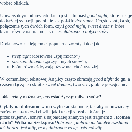
wobec bliskich.
Uniwersalnym odpowiednikiem jest natomiast
good night
, które pasuje
do każdej sytuacji, podobnie jak polskie
dobranoc
. Często spotyka się
połączenie tych dwóch form, czyli
good night, sweet dreams
, które
brzmi równie naturalnie jak nasze
dobranoc i miłych snów
.
Dodatkowo istnieją mniej popularne zwroty, takie jak
sleep tight
(dosłownie „śpij mocno”),
pleasant dreams
(„przyjemnych snów”),
Które również bywają używane, choć rzadziej.
W komunikacji tekstowej Anglicy często skracają
good night
do
gn
, a
czasem łączą ten skrót z
sweet dreams
, tworząc zgrabne pożegnanie.
Jakie cytaty można wykorzystać życząc miłych snów?
Cytaty na dobranoc
warto wybierać starannie, tak aby odpowiadały
zarówno nastrojowi chwili, jak i relacji z osobą, której je
przekazujemy. Jednym z najbardziej znanych jest fragment z
„Romea
i Julii” Williama Szekspira:
Dobranoc, dobranoc! Smutek rozstania
tak bardzo jest miły, że by dobranoc wciąż usta mówiły.