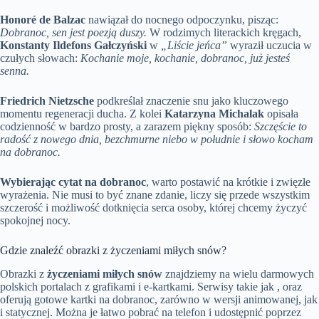
Honoré de Balzac
nawiązał do nocnego odpoczynku, pisząc:
Dobranoc, sen jest poezją duszy.
W rodzimych literackich kręgach,
Konstanty Ildefons Gałczyński
w
„Liście jeńca”
wyraził uczucia w
czułych słowach:
Kochanie moje, kochanie, dobranoc, już jesteś
senna.
Friedrich Nietzsche
podkreślał znaczenie snu jako kluczowego
momentu regeneracji ducha. Z kolei
Katarzyna Michalak
opisała
codzienność w bardzo prosty, a zarazem piękny sposób:
Szczęście to
radość z nowego dnia, bezchmurne niebo w południe i słowo kocham
na dobranoc.
Wybierając cytat na dobranoc
, warto postawić na krótkie i zwięzłe
wyrażenia. Nie musi to być znane zdanie, liczy się przede wszystkim
szczerość i możliwość dotknięcia serca osoby, której chcemy życzyć
spokojnej nocy.
Gdzie znaleźć obrazki z życzeniami miłych snów?
Obrazki z
życzeniami miłych snów
znajdziemy na wielu darmowych
polskich portalach z grafikami i e-kartkami. Serwisy takie jak , oraz
oferują gotowe kartki na dobranoc, zarówno w wersji animowanej, jak
i statycznej. Można je łatwo pobrać na telefon i udostępnić poprzez