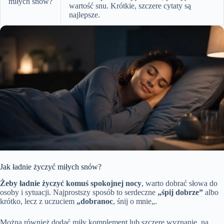
miłych snów?
wartość snu. Krótkie, szczere cytaty są
najlepsze.
Jak ładnie życzyć miłych snów?
Żeby ładnie życzyć komuś spokojnej nocy
, warto dobrać słowa do
osoby i sytuacji. Najprostszy sposób to serdeczne
„śpij dobrze”
albo
krótko, lecz z uczuciem
„dobranoc
, śnij o mnie„.
Można również dodać miły komplement lub szczere wyznanie, na