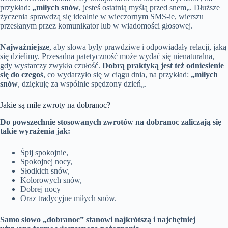
przykład:
„miłych snów
, jesteś ostatnią myślą przed snem„. Dłuższe
życzenia sprawdzą się idealnie w wieczornym SMS-ie, wierszu
przesłanym przez komunikator lub w wiadomości głosowej.
Najważniejsze
, aby słowa były prawdziwe i odpowiadały relacji, jaką
się dzielimy. Przesadna patetyczność może wydać się nienaturalna,
gdy wystarczy zwykła czułość.
Dobrą praktyką jest też odniesienie
się do czegoś
, co wydarzyło się w ciągu dnia, na przykład:
„miłych
snów
, dziękuję za wspólnie spędzony dzień„.
Jakie są miłe zwroty na dobranoc?
Do powszechnie stosowanych zwrotów na dobranoc zaliczają się
takie wyrażenia jak:
Śpij spokojnie,
Spokojnej nocy,
Słodkich snów,
Kolorowych snów,
Dobrej nocy
Oraz tradycyjne miłych snów.
Samo słowo „dobranoc” stanowi najkrótszą i najchętniej