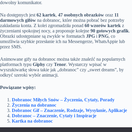
dowolny komunikator.
Na dostępnych jest
62 kartek
,
47 osobnych obrazków
oraz
11
darmowych gifów
na dobranoc, które można pobrać bez potrzeby
zakładania konta. Z kolei zgromadziła ponad
60 wzorów kartek
z
życzeniami spokojnej nocy, a proponuje kolejne
90 gotowych grafik
.
Obrazki udostępniane są zwykle w formatach
JPG
i
PNG
, co
umożliwia szybkie przesłanie ich na Messengerze, WhatsAppie lub
przez SMS.
Animowane gify na dobranoc można także znaleźć na popularnych
platformach typu
Giphy
czy
Tenor
. Wystarczy wpisać w
wyszukiwarkę słowa takie jak „dobranoc” czy „sweet dreams”, by
odkryć szeroki wybór animacji.
Powiązane wpisy:
Dobranoc Miłych Snów – Życzenia, Cytaty, Porady
Życzenia na dobranoc
Dobranoc Gif – Znaczenie, Rodzaje, Wysyłanie, Aplikacje
Dobranoc – Znaczenie, Cytaty i Inspiracje
Kartka na dobranoc