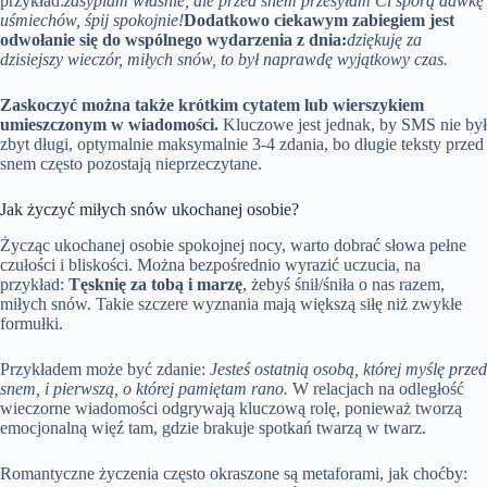
przykład:
zasypiam właśnie, ale przed snem przesyłam Ci sporą dawkę
uśmiechów, śpij spokojnie!
Dodatkowo ciekawym zabiegiem jest
odwołanie się do wspólnego wydarzenia z dnia:
dziękuję za
dzisiejszy wieczór, miłych snów, to był naprawdę wyjątkowy czas.
Zaskoczyć można także krótkim cytatem lub wierszykiem
umieszczonym w wiadomości.
Kluczowe jest jednak, by SMS nie był
zbyt długi, optymalnie maksymalnie 3-4 zdania, bo długie teksty przed
snem często pozostają nieprzeczytane.
Jak życzyć miłych snów ukochanej osobie?
Życząc ukochanej osobie spokojnej nocy, warto dobrać słowa pełne
czułości i bliskości. Można bezpośrednio wyrazić uczucia, na
przykład:
Tęsknię za tobą i marzę
, żebyś śnił/śniła o nas razem,
miłych snów. Takie szczere wyznania mają większą siłę niż zwykłe
formułki.
Przykładem może być zdanie:
Jesteś ostatnią osobą, której myślę przed
snem, i pierwszą, o której pamiętam rano.
W relacjach na odległość
wieczorne wiadomości odgrywają kluczową rolę, ponieważ tworzą
emocjonalną więź tam, gdzie brakuje spotkań twarzą w twarz.
Romantyczne życzenia często okraszone są metaforami, jak choćby: