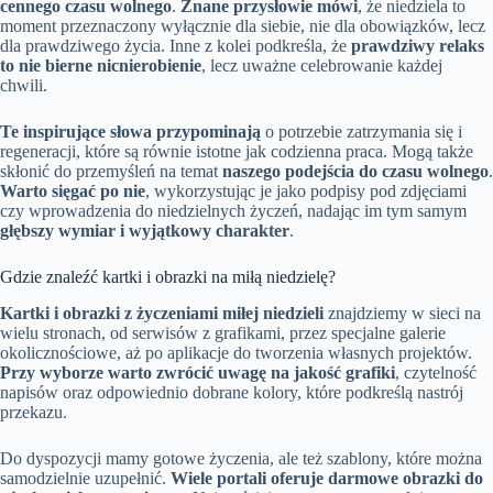
cennego czasu wolnego
.
Znane przysłowie mówi
, że niedziela to
moment przeznaczony wyłącznie dla siebie, nie dla obowiązków, lecz
dla prawdziwego życia. Inne z kolei podkreśla, że
prawdziwy relaks
to nie bierne nicnierobienie
, lecz uważne celebrowanie każdej
chwili.
Te inspirujące słowa przypominają
o potrzebie zatrzymania się i
regeneracji, które są równie istotne jak codzienna praca. Mogą także
skłonić do przemyśleń na temat
naszego podejścia do czasu wolnego
.
Warto sięgać po nie
, wykorzystując je jako podpisy pod zdjęciami
czy wprowadzenia do niedzielnych życzeń, nadając im tym samym
głębszy wymiar i wyjątkowy charakter
.
Gdzie znaleźć kartki i obrazki na miłą niedzielę?
Kartki i obrazki z życzeniami miłej niedzieli
znajdziemy w sieci na
wielu stronach, od serwisów z grafikami, przez specjalne galerie
okolicznościowe, aż po aplikacje do tworzenia własnych projektów.
Przy wyborze warto zwrócić uwagę na jakość grafiki
, czytelność
napisów oraz odpowiednio dobrane kolory, które podkreślą nastrój
przekazu.
Do dyspozycji mamy gotowe życzenia, ale też szablony, które można
samodzielnie uzupełnić.
Wiele portali oferuje darmowe obrazki do