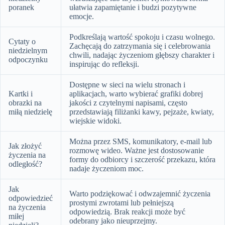
poranek
ułatwia zapamiętanie i budzi pozytywne
emocje.
Podkreślają wartość spokoju i czasu wolnego.
Cytaty o
Zachęcają do zatrzymania się i celebrowania
niedzielnym
chwili, nadając życzeniom głębszy charakter i
odpoczynku
inspirując do refleksji.
Dostępne w sieci na wielu stronach i
Kartki i
aplikacjach, warto wybierać grafiki dobrej
obrazki na
jakości z czytelnymi napisami, często
miłą niedzielę
przedstawiają filiżanki kawy, pejzaże, kwiaty,
wiejskie widoki.
Można przez SMS, komunikatory, e-mail lub
Jak złożyć
rozmowę wideo. Ważne jest dostosowanie
życzenia na
formy do odbiorcy i szczerość przekazu, która
odległość?
nadaje życzeniom moc.
Jak
Warto podziękować i odwzajemnić życzenia
odpowiedzieć
prostymi zwrotami lub pełniejszą
na życzenia
odpowiedzią. Brak reakcji może być
miłej
odebrany jako nieuprzejmy.