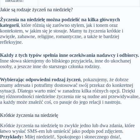
niedzieli?
Jakie są rodzaje życzeń na niedzielę?
Życzenia na niedzielę można podzielić na kilka głównych
kategorii
, które różnią się zarówno stylem, jak i tonem oraz
kontekstem, w jakim się je stosuje. Mamy tu życzenia krótkie i
zwięzłe, zabawne, religijne, romantyczne, a także te bardziej
refleksyjne.
Każdy z tych typów spełnia inne oczekiwania nadawcy i odbiorcy.
Inne słowa skierujemy do bliskiego przyjaciela, inne do ukochanej
osoby, a jeszcze inne do starszego członka rodziny.
Wybierając odpowiedni rodzaj życzeń
, pokazujemy, że dobrze
znamy adresata i potrafimy dostosować swój przekaz do konkretnej
sytuacji. Dlatego warto mieć w zanadrzu kilka różnych opcji. Dzięki
tej różnorodności niedzielne życzenia nie są nudne ani przewidywalne,
a każdy może znaleźć coś, co pasuje do jego relacji i nastroju.
Krótkie życzenia na niedzielę
Krótkie życzenia na niedzielę to zwykle jedno lub dwa zdania, które
łatwo wysłać SMS-em lub umieścić jako podpis pod zdjęciem.
Przykłady:
Miłej niedzieli!, Spokojnego i słonecznego dnia!,