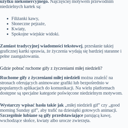
użytku niekomercyjnego.
Najczęściej motywem przewodnim
niedzielnych kartek są:
Filiżanki kawy,
Słoneczne pejzaże,
Kwiaty,
Spokojne wiejskie widoki.
Zamiast tradycyjnej wiadomości tekstowej
, przesłanie takiej
graficznej kartki sprawia, że życzenia wydają się bardziej staranne i
pełne zaangażowania.
Gdzie pobrać ruchome gify z życzeniami miłej niedzieli?
Ruchome gify z życzeniami miłej niedzieli
można znaleźć na
stronach oferujących animowane grafiki lub bezpośrednio w
popularnych aplikacjach do komunikacji. Na wielu platformach
dostępne są specjalne kategorie poświęcone niedzielnym motywom.
Wystarczy wpisać hasła takie jak
„miłej niedzieli gif” czy „good
morning Sunday gif”, aby trafić na dziesiątki gotowych animacji.
Szczególnie lubiane są gify przedstawiające
parującą kawę,
wschodzące słońce, kwiaty albo urocze zwierzęta.