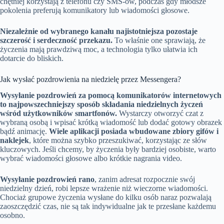
chętniej korzystają z telefonu czy SMS-ów, podczas gdy młodsze
pokolenia preferują komunikatory lub wiadomości głosowe.
Niezależnie od wybranego kanału najistotniejsza pozostaje
szczerość i serdeczność przekazu.
To właśnie one sprawiają, że
życzenia mają prawdziwą moc, a technologia tylko ułatwia ich
dotarcie do bliskich.
Jak wysłać pozdrowienia na niedzielę przez Messengera?
Wysyłanie pozdrowień za pomocą komunikatorów internetowych
to najpowszechniejszy sposób składania niedzielnych życzeń
wśród użytkowników smartfonów.
Wystarczy otworzyć czat z
wybraną osobą i wpisać krótką wiadomość lub dodać gotowy obrazek
bądź animację.
Wiele aplikacji posiada wbudowane zbiory gifów i
naklejek
, które można szybko przeszukiwać, korzystając ze słów
kluczowych. Jeśli chcemy, by życzenia były bardziej osobiste, warto
wybrać wiadomości głosowe albo krótkie nagrania video.
Wysyłanie pozdrowień rano
, zanim adresat rozpocznie swój
niedzielny dzień, robi lepsze wrażenie niż wieczorne wiadomości.
Chociaż grupowe życzenia wysłane do kilku osób naraz pozwalają
zaoszczędzić czas, nie są tak indywidualne jak te przesłane każdemu
osobno.