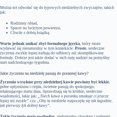
Można też odwołać się do typowych niedzielnych zwyczajów, takich
jak:
Rodzinny obiad,
Spacer na świeżym powietrzu,
Chwile z dobrą książką.
Warto jednak unikać zbyt formalnego języka
, który może
wydawać się nienaturalny w tym kontekście.
Proste
, serdeczne
życzenia zwykle lepiej trafiają do odbiorcy niż skomplikowane
formuły. Dobrze jest także dodać w nich nutę nadziei na pomyślny
start nadchodzącego tygodnia.
Jakie życzenia na niedzielę pasują do porannej kawy?
Życzenia wysyłane przy niedzielnej kawie powinny być lekkie
,
pełne optymizmu i ciepła, świetnie pasują do spokojnego,
relaksującego startu dnia. Sprawdzają się tu krótkie, serdeczne
wiadomości, takie jak:
„Niech kawa o poranku smakuje ci jeszcze
lepiej niż zwykle”
czy
„Oby ta niedziela rozpoczęła się tak łagodnie,
jak pierwszy łyk dobrej kawy”
.
Takie życzenia mają swobodny
, nieformalny charakter i najlepiej