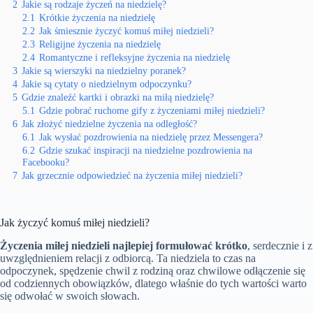
2
Jakie są rodzaje życzeń na niedzielę?
2.1
Krótkie życzenia na niedzielę
2.2
Jak śmiesznie życzyć komuś miłej niedzieli?
2.3
Religijne życzenia na niedzielę
2.4
Romantyczne i refleksyjne życzenia na niedzielę
3
Jakie są wierszyki na niedzielny poranek?
4
Jakie są cytaty o niedzielnym odpoczynku?
5
Gdzie znaleźć kartki i obrazki na miłą niedzielę?
5.1
Gdzie pobrać ruchome gify z życzeniami miłej niedzieli?
6
Jak złożyć niedzielne życzenia na odległość?
6.1
Jak wysłać pozdrowienia na niedzielę przez Messengera?
6.2
Gdzie szukać inspiracji na niedzielne pozdrowienia na
Facebooku?
7
Jak grzecznie odpowiedzieć na życzenia miłej niedzieli?
Jak życzyć komuś miłej niedzieli?
Życzenia miłej niedzieli najlepiej formułować krótko
, serdecznie i z
uwzględnieniem relacji z odbiorcą. Ta niedziela to czas na
odpoczynek, spędzenie chwil z rodziną oraz chwilowe odłączenie się
od codziennych obowiązków, dlatego właśnie do tych wartości warto
się odwołać w swoich słowach.