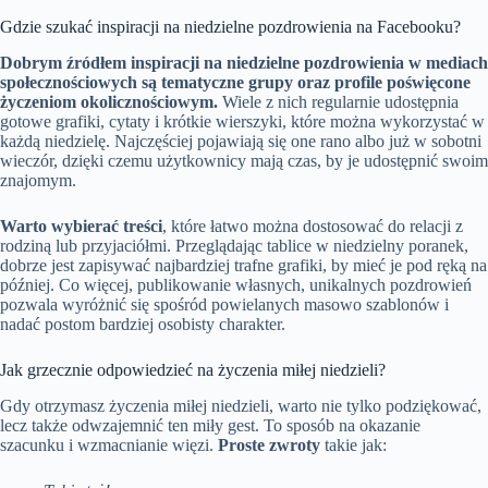
Gdzie szukać inspiracji na niedzielne pozdrowienia na Facebooku?
Dobrym źródłem inspiracji na niedzielne pozdrowienia w mediach
społecznościowych są tematyczne grupy oraz profile poświęcone
życzeniom okolicznościowym.
Wiele z nich regularnie udostępnia
gotowe grafiki, cytaty i krótkie wierszyki, które można wykorzystać w
każdą niedzielę. Najczęściej pojawiają się one rano albo już w sobotni
wieczór, dzięki czemu użytkownicy mają czas, by je udostępnić swoim
znajomym.
Warto wybierać treści
, które łatwo można dostosować do relacji z
rodziną lub przyjaciółmi. Przeglądając tablice w niedzielny poranek,
dobrze jest zapisywać najbardziej trafne grafiki, by mieć je pod ręką na
później. Co więcej, publikowanie własnych, unikalnych pozdrowień
pozwala wyróżnić się spośród powielanych masowo szablonów i
nadać postom bardziej osobisty charakter.
Jak grzecznie odpowiedzieć na życzenia miłej niedzieli?
Gdy otrzymasz życzenia miłej niedzieli, warto nie tylko podziękować,
lecz także odwzajemnić ten miły gest. To sposób na okazanie
szacunku i wzmacnianie więzi.
Proste zwroty
takie jak: