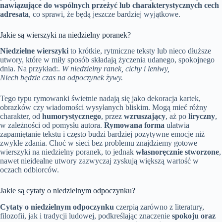
nawiązujące do wspólnych przeżyć lub charakterystycznych cech
adresata
, co sprawi, że będą jeszcze bardziej wyjątkowe.
Jakie są wierszyki na niedzielny poranek?
Niedzielne wierszyki
to krótkie, rytmiczne teksty lub nieco dłuższe
utwory, które w miły sposób składają życzenia udanego, spokojnego
dnia. Na przykład:.
W niedzielny ranek, cichy i leniwy,
Niech będzie czas na odpoczynek żywy.
Tego typu rymowanki świetnie nadają się jako dekoracja kartek,
obrazków czy wiadomości wysyłanych bliskim. Mogą mieć różny
charakter, od
humorystycznego
, przez
wzruszający
, aż po
liryczny
,
w zależności od pomysłu autora.
Rymowana forma
ułatwia
zapamiętanie tekstu i często budzi bardziej pozytywne emocje niż
zwykłe zdania. Choć w sieci bez problemu znajdziemy gotowe
wierszyki na niedzielny poranek, to jednak
własnoręcznie stworzone
,
nawet nieidealne utwory zazwyczaj zyskują większą wartość w
oczach odbiorców.
Jakie są cytaty o niedzielnym odpoczynku?
Cytaty o niedzielnym odpoczynku
czerpią zarówno z literatury,
filozofii, jak i tradycji ludowej, podkreślając znaczenie
spokoju oraz