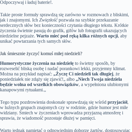
Odpoczywaj i ładuj baterie!.
Takie proste formuły sprawdzą się zarówno w rozmowach z bliskimi,
jak i znajomymi. Ich
Zwięzłość
pozwala na szybkie przekazanie
serdecznych słów bez konieczności czytania długiego tekstu. Krótkie
życzenia świetnie pasują do grafik, gifów lub fotografii ukazujących
niedzielne pejzaże.
Warto mieć pod ręką kilka różnych opcji
, aby
unikać powtarzania tych samych słów.
Jak śmiesznie życzyć komuś miłej niedzieli?
Humorystyczne życzenia na niedzielę
to świetny sposób, by
rozweselić bliską osobę i nadać porankowi lekki, przyjemny klimat.
Można na przykład napisać:
„Życzę Ci niedzieli tak długiej
, że
poniedziałek nie zdąży się zjawić!„ albo
„Niech Twoja niedziela
będzie wolna od wszelkich obowiązków
, a wypełniona ulubionymi
kanapowymi rytuałami.„
Tego typu pozdrowienia doskonale sprawdzają się wśród
przyjaciół
,
w luźnych grupach znajomych czy w rodzinie, gdzie humor jest mile
widziany. Śmiech w życzeniach wprowadza przyjazną atmosferę i
sprawia, że wiadomość pozostaje dłużej w pamięci.
Warto jednak pamiętać o odpowiednim doborze żartów, dostosowując