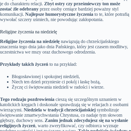
je do charakteru relacji.
Zbyt ostry czy prześmiewczy ton może
zostać źle odebrany
przez osoby ceniące bardziej poważny styl
komunikacji.
Najlepsze humorystyczne życzenia
to te, które potrafią
wywołać szczery uśmiech, nie powodując zakłopotania.
Religijne życzenia na niedzielę
Religijne życzenia na niedzielę
nawiązują do chrześcijańskiego
znaczenia tego dnia jako dnia Pańskiego, który jest czasem modlitwy,
uczestnictwa we mszy oraz duchowego odrodzenia.
Przykłady takich życzeń
to na przykład:
Błogosławionej i spokojnej niedzieli,
Niech ten dzień przyniesie ci pokój i łaskę bożą,
Życzę ci świętowania niedzieli w radości i wierze.
Tego rodzaju pozdrowienia
cieszą się szczególnym uznaniem w
katolickich kręgach i doskonale sprawdzają się w relacjach z osobami
wierzącymi.
Niedziela w tradycji chrześcijańskiej
symbolizuje
świętowanie zmartwychwstania Chrystusa, co nadaje tym słowom
głębszy, duchowy sens.
Zanim jednak zdecydujesz się na wysłanie
religijnych życzeń
, warto zweryfikować, czy odbiorca wyznaje
podobne wartości i jest związany z wiarą.
Takie podejście świadczy o