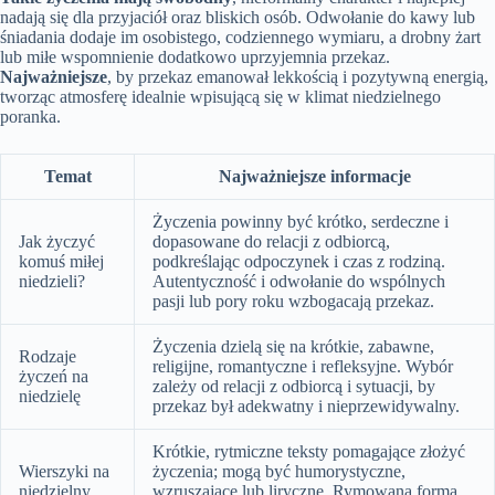
nadają się dla przyjaciół oraz bliskich osób. Odwołanie do kawy lub
śniadania dodaje im osobistego, codziennego wymiaru, a drobny żart
lub miłe wspomnienie dodatkowo uprzyjemnia przekaz.
Najważniejsze
, by przekaz emanował lekkością i pozytywną energią,
tworząc atmosferę idealnie wpisującą się w klimat niedzielnego
poranka.
Temat
Najważniejsze informacje
Życzenia powinny być krótko, serdeczne i
Jak życzyć
dopasowane do relacji z odbiorcą,
komuś miłej
podkreślając odpoczynek i czas z rodziną.
niedzieli?
Autentyczność i odwołanie do wspólnych
pasji lub pory roku wzbogacają przekaz.
Życzenia dzielą się na krótkie, zabawne,
Rodzaje
religijne, romantyczne i refleksyjne. Wybór
życzeń na
zależy od relacji z odbiorcą i sytuacji, by
niedzielę
przekaz był adekwatny i nieprzewidywalny.
Krótkie, rytmiczne teksty pomagające złożyć
Wierszyki na
życzenia; mogą być humorystyczne,
niedzielny
wzruszające lub liryczne. Rymowana forma