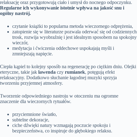
relaksację oraz przygotowują ciało i umysł do nocnego odpoczynku.
Regularne ich wykonywanie istotnie wpływa na jakość snu i
ogólny nastrój.
czytanie książki to popularna metoda wieczornego odprężenia,
zatopienie się w literaturze pozwala oderwać się od codziennych
trosk, rozwija wyobraźnię i jest idealnym sposobem na spokojny
wieczór,
medytacja i ćwiczenia oddechowe uspokajają myśli i
zmniejszają napięcie.
Ciepła kąpiel to kolejny sposób na regenerację po ciężkim dniu. Olejki
eteryczne, takie jak
lawenda
czy
rumianek
, potęgują efekt
relaksacyjny. Dodatkowo słuchanie łagodnej muzyki sprzyja
tworzeniu przyjemnej atmosfery.
Tworzenie odpowiedniego nastroju w otoczeniu ma ogromne
znaczenie dla wieczornych rytuałów.
przyciemnione światło,
subtelne dekoracje,
ciche dźwięki natury wzmagają poczucie spokoju i
bezpieczeństwa, co inspiruje do głębokiego relaksu.