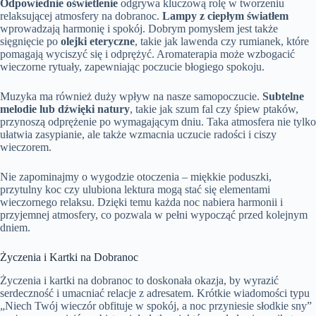
Odpowiednie oświetlenie
odgrywa kluczową rolę w tworzeniu
relaksującej atmosfery na dobranoc.
Lampy z ciepłym światłem
wprowadzają harmonię i spokój. Dobrym pomysłem jest także
sięgnięcie po
olejki eteryczne
, takie jak lawenda czy rumianek, które
pomagają wyciszyć się i odprężyć. Aromaterapia może wzbogacić
wieczorne rytuały, zapewniając poczucie błogiego spokoju.
Muzyka ma również duży wpływ na nasze samopoczucie.
Subtelne
melodie lub dźwięki natury
, takie jak szum fal czy śpiew ptaków,
przynoszą odprężenie po wymagającym dniu. Taka atmosfera nie tylko
ułatwia zasypianie, ale także wzmacnia uczucie radości i ciszy
wieczorem.
Nie zapominajmy o wygodzie otoczenia – miękkie poduszki,
przytulny koc czy ulubiona lektura mogą stać się elementami
wieczornego relaksu. Dzięki temu każda noc nabiera harmonii i
przyjemnej atmosfery, co pozwala w pełni wypocząć przed kolejnym
dniem.
Życzenia i Kartki na Dobranoc
Życzenia i kartki na dobranoc to doskonała okazja, by wyrazić
serdeczność i umacniać relacje z adresatem. Krótkie wiadomości typu
„Niech Twój wieczór obfituje w spokój, a noc przyniesie słodkie sny”