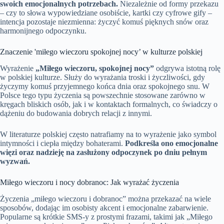
swoich emocjonalnych potrzebach.
Niezależnie od formy przekazu
– czy to słowa wypowiedziane osobiście, kartki czy cyfrowe gify –
intencja pozostaje niezmienna: życzyć komuś pięknych snów oraz
harmonijnego odpoczynku.
Znaczenie 'miłego wieczoru spokojnej nocy’ w kulturze polskiej
Wyrażenie
„Miłego wieczoru, spokojnej nocy”
odgrywa istotną rolę
w polskiej kulturze. Służy do wyrażania troski i życzliwości, gdy
życzymy komuś przyjemnego końca dnia oraz spokojnego snu. W
Polsce tego typu życzenia są powszechnie stosowane zarówno w
kręgach bliskich osób, jak i w kontaktach formalnych, co świadczy o
dążeniu do budowania dobrych relacji z innymi.
W literaturze polskiej często natrafiamy na to wyrażenie jako symbol
intymności i ciepła między bohaterami.
Podkreśla ono emocjonalne
więzi oraz nadzieję na zasłużony odpoczynek po dniu pełnym
wyzwań.
Miłego wieczoru i nocy dobranoc: Jak wyrażać życzenia
Życzenia „miłego wieczoru i dobranoc” można przekazać na wiele
sposobów, dodając im osobisty akcent i emocjonalne zabarwienie.
Popularne są krótkie SMS-y z prostymi frazami, takimi jak „Miłego