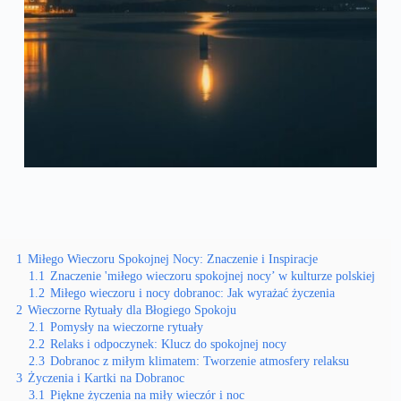
1
Miłego Wieczoru Spokojnej Nocy: Znaczenie i Inspiracje
1.1
Znaczenie 'miłego wieczoru spokojnej nocy’ w kulturze polskiej
1.2
Miłego wieczoru i nocy dobranoc: Jak wyrażać życzenia
2
Wieczorne Rytuały dla Błogiego Spokoju
2.1
Pomysły na wieczorne rytuały
2.2
Relaks i odpoczynek: Klucz do spokojnej nocy
2.3
Dobranoc z miłym klimatem: Tworzenie atmosfery relaksu
3
Życzenia i Kartki na Dobranoc
3.1
Piękne życzenia na miły wieczór i noc