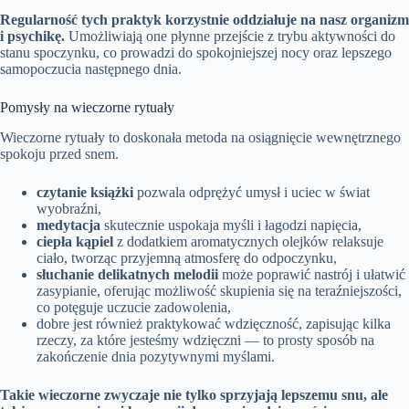
Regularność tych praktyk korzystnie oddziałuje na nasz organizm
i psychikę.
Umożliwiają one płynne przejście z trybu aktywności do
stanu spoczynku, co prowadzi do spokojniejszej nocy oraz lepszego
samopoczucia następnego dnia.
Pomysły na wieczorne rytuały
Wieczorne rytuały to doskonała metoda na osiągnięcie wewnętrznego
spokoju przed snem.
czytanie książki
pozwala odprężyć umysł i uciec w świat
wyobraźni,
medytacja
skutecznie uspokaja myśli i łagodzi napięcia,
ciepła kąpiel
z dodatkiem aromatycznych olejków relaksuje
ciało, tworząc przyjemną atmosferę do odpoczynku,
słuchanie delikatnych melodii
może poprawić nastrój i ułatwić
zasypianie, oferując możliwość skupienia się na teraźniejszości,
co potęguje uczucie zadowolenia,
dobre jest również praktykować wdzięczność, zapisując kilka
rzeczy, za które jesteśmy wdzięczni — to prosty sposób na
zakończenie dnia pozytywnymi myślami.
Takie wieczorne zwyczaje nie tylko sprzyjają lepszemu snu, ale