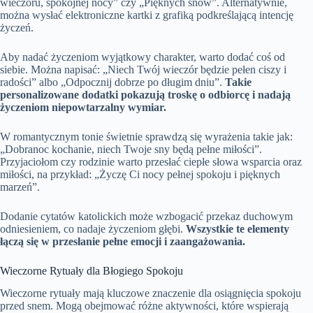
wieczoru, spokojnej nocy” czy „Pięknych snów”. Alternatywnie,
można wysłać elektroniczne kartki z grafiką podkreślającą intencję
życzeń.
Aby nadać życzeniom wyjątkowy charakter, warto dodać coś od
siebie. Można napisać: „Niech Twój wieczór będzie pełen ciszy i
radości” albo „Odpocznij dobrze po długim dniu”.
Takie
personalizowane dodatki pokazują troskę o odbiorcę i nadają
życzeniom niepowtarzalny wymiar.
W romantycznym tonie świetnie sprawdzą się wyrażenia takie jak:
„Dobranoc kochanie, niech Twoje sny będą pełne miłości”.
Przyjaciołom czy rodzinie warto przesłać ciepłe słowa wsparcia oraz
miłości, na przykład: „Życzę Ci nocy pełnej spokoju i pięknych
marzeń”.
Dodanie cytatów katolickich może wzbogacić przekaz duchowym
odniesieniem, co nadaje życzeniom głębi.
Wszystkie te elementy
łączą się w przesłanie pełne emocji i zaangażowania.
Wieczorne Rytuały dla Błogiego Spokoju
Wieczorne rytuały mają kluczowe znaczenie dla osiągnięcia spokoju
przed snem. Mogą obejmować różne aktywności, które wspierają