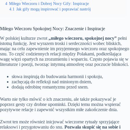
4
Miłego Wieczoru i Dobrej Nocy Gify: Inspiracje
4.1
Jak gify mogą inspirować i poprawiać nastrój
Miłego Wieczoru Spokojnej Nocy: Znaczenie i Inspiracje
W polskiej kulturze zwrot
„miłego wieczoru, spokojnej nocy”
pełni
istotną funkcję. Jest wyrazem troski i serdeczności wobec bliskich,
mając na celu zapewnienie im przyjemnego wieczoru oraz spokojnego
snu. To część codziennych relacji między Polakami, podkreślająca
wagę więzi opartych na zrozumieniu i wsparciu. Często pojawia się w
literaturze i poezji, tworząc intymną atmosferę oraz poczucie bliskości.
słowa inspirują do budowania harmonii i spokoju,
zachęcają do refleksji nad minionym dniem,
dodają odrobinę romantyzmu przed snem.
Warto nie tylko mówić o ich znaczeniu, ale także pokazywać je
poprzez gesty czy drobne upominki. Dzięki temu można wspierać
pozytywne relacje i zapewnić wszystkim miłe zakończenie dnia.
Zwrot ten może również inicjować wieczorne rytuały sprzyjające
relaksowi i przygotowaniu do snu.
Pozwala skupić się na sobie i