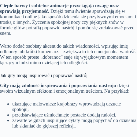
Ciepłe barwy i subtelne animacje przyciągają uwagę oraz
sprawiają przyjemność.
Dzięki temu świetnie sprawdzają się w
komunikacji online jako sposób dzielenia się pozytywnymi emocjami i
troską o innych. Życzenia spokojnej nocy czy pięknych snów w
formie gifów potrafią poprawić nastrój i pomóc się zrelaksować przed
snem.
Warto dodać osobisty akcent do takich wiadomości, wpisując imię
odbiorcy lub krótki komentarz – zwiększa to ich emocjonalną wartość.
W ten sposób proste „dobranoc” staje się wyjątkowym momentem
łączącym ludzi mimo dzielącej ich odległości.
Jak gify mogą inspirować i poprawiać nastrój
Gify mają zdolność inspirowania i poprawiania nastroju
dzięki
swoim wizualnym efektom i emocjonalnym treściom. Na przykład:
ukazujące malownicze krajobrazy wprowadzają uczucie
spokoju,
przedstawiające uśmiechnięte postacie dodają radości,
zawarte w gifach inspirujące cytaty mogą popychać do działania
lub skłaniać do głębszej refleksji.