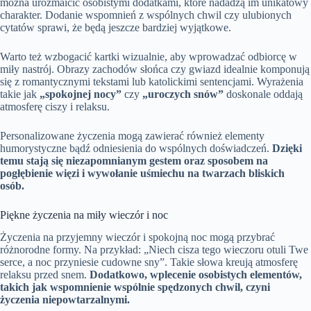
można urozmaicić osobistymi dodatkami, które nadadzą im unikatowy
charakter. Dodanie wspomnień z wspólnych chwil czy ulubionych
cytatów sprawi, że będą jeszcze bardziej wyjątkowe.
Warto też wzbogacić kartki wizualnie, aby wprowadzać odbiorcę w
miły nastrój. Obrazy zachodów słońca czy gwiazd idealnie komponują
się z romantycznymi tekstami lub katolickimi sentencjami. Wyrażenia
takie jak
„spokojnej nocy”
czy
„uroczych snów”
doskonale oddają
atmosferę ciszy i relaksu.
Personalizowane życzenia mogą zawierać również elementy
humorystyczne bądź odniesienia do wspólnych doświadczeń.
Dzięki
temu stają się niezapomnianym gestem oraz sposobem na
pogłębienie więzi i wywołanie uśmiechu na twarzach bliskich
osób.
Piękne życzenia na miły wieczór i noc
Życzenia na przyjemny wieczór i spokojną noc mogą przybrać
różnorodne formy. Na przykład: „Niech cisza tego wieczoru otuli Twe
serce, a noc przyniesie cudowne sny”. Takie słowa kreują atmosferę
relaksu przed snem.
Dodatkowo, wplecenie osobistych elementów,
takich jak wspomnienie wspólnie spędzonych chwil, czyni
życzenia niepowtarzalnymi.