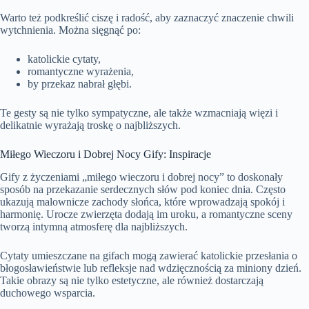
Warto też podkreślić ciszę i radość, aby zaznaczyć znaczenie chwili
wytchnienia. Można sięgnąć po:
katolickie cytaty,
romantyczne wyrażenia,
by przekaz nabrał głębi.
Te gesty są nie tylko sympatyczne, ale także wzmacniają więzi i
delikatnie wyrażają troskę o najbliższych.
Miłego Wieczoru i Dobrej Nocy Gify: Inspiracje
Gify z życzeniami „miłego wieczoru i dobrej nocy” to doskonały
sposób na przekazanie serdecznych słów pod koniec dnia. Często
ukazują malownicze zachody słońca, które wprowadzają spokój i
harmonię. Urocze zwierzęta dodają im uroku, a romantyczne sceny
tworzą intymną atmosferę dla najbliższych.
Cytaty umieszczane na gifach mogą zawierać katolickie przesłania o
błogosławieństwie lub refleksje nad wdzięcznością za miniony dzień.
Takie obrazy są nie tylko estetyczne, ale również dostarczają
duchowego wsparcia.