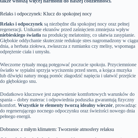
także wnoszą więcej harmonii do naszej codzienności.
Relaks i odpoczynek: Klucz do spokojnej nocy
Relaks i odpoczynek
są niezbędne dla spokojnej nocy oraz pełnej
regeneracji. Unikanie ekranów przed zaśnięciem zmniejsza wpływ
niebieskiego światła
na produkcję melatoniny, co ułatwia zasypianie.
Głębokie oddychanie skutecznie redukuje stres nagromadzony w ciągu
dnia, a herbata ziołowa, zwłaszcza z rumianku czy melisy, wspomaga
odprężenie ciała i umysłu.
Wieczorne rytuały mogą potęgować poczucie spokoju. Przyciemnione
światło w sypialni sprzyja wyciszeniu przed snem, a kojąca muzyka
lub dźwięki natury mogą pomóc złagodzić napięcia i ułatwić przejście
do głębokiego snu.
Dodatkowo kluczowe jest zapewnienie komfortowych warunków do
spania – dobry materac i odpowiednia poduszka gwarantują fizyczny
komfort.
Wszystkie te elementy tworzą idealny wieczór
, prowadząc
do regenerującego nocnego odpoczynku oraz świeżości nowego dnia
pełnego energii.
Dobranoc z miłym klimatem: Tworzenie atmosfery relaksu