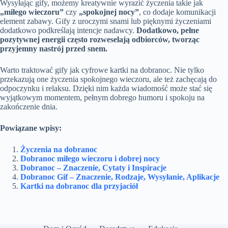
Wysyłając gify, możemy kreatywnie wyrazić życzenia takie jak
„miłego wieczoru”
czy
„spokojnej nocy”
, co dodaje komunikacji
element zabawy. Gify z uroczymi snami lub pięknymi życzeniami
dodatkowo podkreślają intencje nadawcy.
Dodatkowo, pełne
pozytywnej energii często rozweselają odbiorców, tworząc
przyjemny nastrój przed snem.
Warto traktować gify jak cyfrowe kartki na dobranoc. Nie tylko
przekazują one życzenia spokojnego wieczoru, ale też zachęcają do
odpoczynku i relaksu. Dzięki nim każda wiadomość może stać się
wyjątkowym momentem, pełnym dobrego humoru i spokoju na
zakończenie dnia.
Powiązane wpisy:
Życzenia na dobranoc
Dobranoc miłego wieczoru i dobrej nocy
Dobranoc – Znaczenie, Cytaty i Inspiracje
Dobranoc Gif – Znaczenie, Rodzaje, Wysyłanie, Aplikacje
Kartki na dobranoc dla przyjaciół