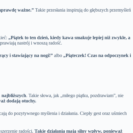
 naprawdę ważne.”
Takie przesłania inspirują do głębszych przemyśleń
zieć:
„Piątek to ten dzień, kiedy kawa smakuje lepiej niż zwykle, a
prawiają nastrój i wnoszą radość.
ący i stawiający na nogi!”
albo
„Piąteczek! Czas na odpoczynek i
 najbliższych
. Takie słowa, jak „miłego piątku, pozdrawiam”, nie
waż dodają otuchy.
ają do pozytywnego myślenia i działania. Ciepły gest oraz uśmiech
szerzenie radości.
Takie działania mają silny wpływ, ponieważ