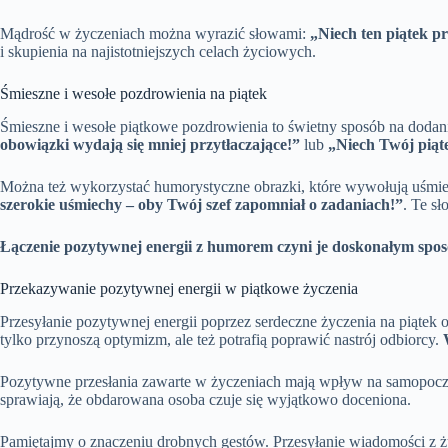
Mądrość w życzeniach można wyrazić słowami:
„Niech ten piątek p
i skupienia na najistotniejszych celach życiowych.
Śmieszne i wesołe pozdrowienia na piątek
Śmieszne i wesołe piątkowe pozdrowienia to świetny sposób na dodan
obowiązki wydają się mniej przytłaczające!”
lub
„Niech Twój piąte
Można też wykorzystać humorystyczne obrazki, które wywołują uśmi
szerokie uśmiechy – oby Twój szef zapomniał o zadaniach!”
. Te s
Łączenie pozytywnej energii z humorem czyni je doskonałym spo
Przekazywanie pozytywnej energii w piątkowe życzenia
Przesyłanie pozytywnej energii poprzez serdeczne życzenia na piątek
tylko przynoszą optymizm, ale też potrafią poprawić nastrój odbiorcy.
Pozytywne przesłania zawarte w życzeniach mają wpływ na samopoczuci
sprawiają, że obdarowana osoba czuje się wyjątkowo doceniona.
Pamiętajmy o znaczeniu drobnych gestów. Przesyłanie wiadomości z życ