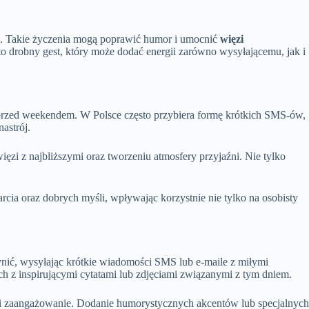
. Takie życzenia mogą poprawić humor i umocnić
więzi
 to drobny gest, który może dodać energii zarówno wysyłającemu, jak i
uż przed weekendem. W Polsce często przybiera formę krótkich SMS-ów,
astrój.
zi z najbliższymi oraz tworzeniu atmosfery przyjaźni. Nie tylko
rcia oraz dobrych myśli, wpływając korzystnie nie tylko na osobisty
ynić, wysyłając krótkie wiadomości SMS lub e-maile z miłymi
h z inspirującymi cytatami lub zdjęciami związanymi z tym dniem.
ę i zaangażowanie. Dodanie humorystycznych akcentów lub specjalnych