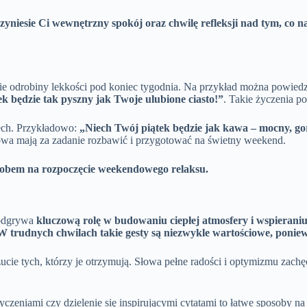
rzyniesie Ci wewnętrzny spokój oraz chwilę refleksji nad tym, co
ie odrobiny lekkości pod koniec tygodnia. Na przykład można powied
k będzie tak pyszny jak Twoje ulubione ciasto!”
. Takie życzenia po
ech. Przykładowo:
„Niech Twój piątek będzie jak kawa – mocny, gor
łowa mają za zadanie rozbawić i przygotować na świetny weekend.
sobem na rozpoczęcie weekendowego relaksu.
 odgrywa
kluczową rolę w budowaniu ciepłej atmosfery i wspieraniu
W trudnych chwilach takie gesty są niezwykle wartościowe, ponie
e tych, którzy je otrzymują. Słowa pełne radości i optymizmu zachęc
zeniami czy dzielenie się inspirującymi cytatami to łatwe sposoby na 