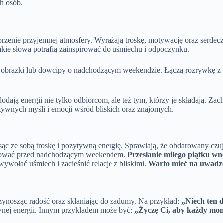
h osób.
zenie przyjemnej atmosfery. Wyrażają troskę, motywację oraz serdeczn
kie słowa potrafią zainspirować do uśmiechu i odpoczynku.
obrazki lub dowcipy o nadchodzącym weekendzie. Łączą rozrywkę z 
odają energii nie tylko odbiorcom, ale też tym, którzy je składają. Za
ywnych myśli i emocji wśród bliskich oraz znajomych.
sąc ze sobą troskę i pozytywną energię. Sprawiają, że obdarowany czuj
ywować przed nadchodzącym weekendem.
Przesłanie miłego piątku wn
wołać uśmiech i zacieśnić relacje z bliskimi.
Warto mieć na uwadze s
rzynosząc radość oraz skłaniając do zadumy. Na przykład:
„Niech ten d
wnej energii. Innym przykładem może być:
„Życzę Ci, aby każdy mome