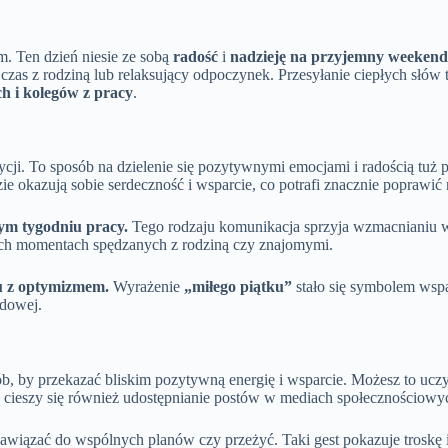
. Ten dzień niesie ze sobą
radość
i
nadzieję na przyjemny weekend
 czas z rodziną lub relaksujący odpoczynek. Przesyłanie ciepłych słów
h i kolegów z pracy
.
adycji. To sposób na dzielenie się pozytywnymi emocjami i radością t
e okazują sobie serdeczność i wsparcie, co potrafi znacznie poprawić n
ym tygodniu pracy.
Tego rodzaju komunikacja sprzyja wzmacnianiu wię
nych momentach spędzanych z rodziną czy znajomymi.
du z optymizmem.
Wyrażenie
„miłego piątku”
stało się symbolem wspa
odowej.
ób, by przekazać bliskim pozytywną energię i wsparcie. Możesz to ucz
 cieszy się również udostępnianie postów w mediach społecznościowyc
 nawiązać do wspólnych planów czy przeżyć. Taki gest pokazuje trosk