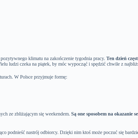
u pozytywnego klimatu na zakończenie tygodnia pracy.
Ten dzień częs
elu ludzi czeka na piątek, by móc wypocząć i spędzić chwile z najbliż
turach. W Polsce przyjmuje formę:
zanych ze zbliżającym się weekendem.
Są one sposobem na okazanie se
ząco podnieść nastrój odbiorcy. Dzięki nim ktoś może poczuć się bard