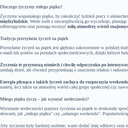
Dlaczego życzymy miłego piątku?
Życzymy wspaniałego piątku, by zakończyć tydzień pracy z uśmiechem
międzyludzkie
. Wiele osób z niecierpliwością go wyczekuje, planując
odbierającemu oraz pomaga tworzyć
miłą atmosferę wśród znajomyc
Tradycja przesyłania życzeń na piątek
Przesyłanie życzeń na piątek jest głęboko zakorzenione w polskiej tr
e-maili lub postów na portalach społecznościowych, dzięki którym ludzi
Życzenia te przynoszą uśmiech i chwilę odpoczynku po intensywn
umilają dzień, ale również przypominają o znaczeniu relaksu i rados
Energia płynąca z takich życzeń zachęca do rozpoczęcia weeken
nastrój, lecz także na atmosferę wśród całej grupy społecznej czy zaw
Miłego piątku życzę – jak wyrażać serdeczności?
Wyrażanie serdeczności poprzez życzenia na piątek to doskonały spos
słowami, jak „miłego piątku” czy „udanego weekendu”. Popularnością
Aby życzenia były bardziej osobiste, warto dodać imię odbiorcy oraz