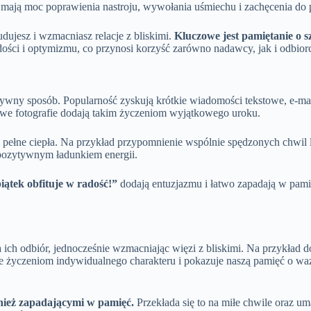
zy mają moc poprawienia nastroju, wywołania uśmiechu i zachęcenia do
udujesz i wzmacniasz relacje z bliskimi.
Kluczowe jest pamiętanie o sz
dości i optymizmu, co przynosi korzyść zarówno nadawcy, jak i odbior
tywny sposób. Popularność zyskują krótkie wiadomości tekstowe, e-ma
tkowe fotografie dodają takim życzeniom wyjątkowego uroku.
 i pełne ciepła. Na przykład przypomnienie wspólnie spędzonych chwi
pozytywnym ładunkiem energii.
iątek obfituje w radość!”
dodają entuzjazmu i łatwo zapadają w pamięć
ich odbiór, jednocześnie wzmacniając więzi z bliskimi. Na przykład do
e życzeniom indywidualnego charakteru i pokazuje naszą pamięć o wa
wnież zapadającymi w pamięć.
Przekłada się to na miłe chwile oraz um