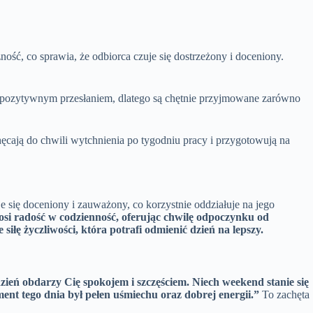
ość, co sprawia, że odbiorca czuje się dostrzeżony i doceniony.
pozytywnym przesłaniem, dlatego są chętnie przyjmowane zarówno
chęcają do chwili wytchnienia po tygodniu pracy i przygotowują na
e się doceniony i zauważony, co korzystnie oddziałuje na jego
osi radość w codzienność, oferując chwilę odpoczynku od
iłę życzliwości, która potrafi odmienić dzień na lepszy.
zień obdarzy Cię spokojem i szczęściem. Niech weekend stanie się
nt tego dnia był pełen uśmiechu oraz dobrej energii.”
To zachęta