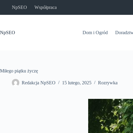
Przejdź
NpSEO
Współpraca
do
treści
NpSEO
Dom i Ogród
Doradzt
Miłego piątku życzę
Redakcja NpSEO
15 lutego, 2025
Rozrywka