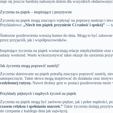
staje się jeszcze bardziej radosnym dniem dla wszystkich obdarowanyc
Życzenia na piątek – inspirujące i pozytywne
Życzenia na piątek mogą znacząco wpłynąć na poprawę nastroju i stwor
Przykładowo:
„Niech ten piątek przyniesie Ci radość i spokój”
— ta
Śmieszne pozdrowienia wnoszą humor do dnia. Mogą to być zabawne 
przez przyjaciół, jak i współpracowników.
Inspirujące życzenia na piątek wzmacniają relacje międzyludzkie oraz d
udany weekend. Warto wykorzystywać takie okazje do szerzenia pozyt
Jak życzenia mogą poprawić nastrój?
Życzenia skierowane na piątek potrafią znacząco poprawić nastrój, nio
samopoczucie. Takie słowa mogą inspirować do działania oraz mot
codziennej rutyny.
Nawet drobny gest w postaci pozdrowienia może wy
Przykłady pięknych i mądrych życzeń na piątek
Życzenia na piątek mogą być zarówno piękne, jak i pełne mądrości, p
czasem relaksu i spełniania marzeń.”
Takie życzenia dodają pozyty
do czerpania z każdego dnia jak najwięcej.