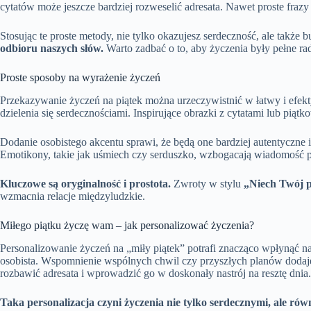
cytatów może jeszcze bardziej rozweselić adresata. Nawet proste fra
Stosując te proste metody, nie tylko okazujesz serdeczność, ale także b
odbioru naszych słów.
Warto zadbać o to, aby życzenia były pełne ra
Proste sposoby na wyrażenie życzeń
Przekazywanie życzeń na piątek można urzeczywistnić w łatwy i efek
dzielenia się serdecznościami. Inspirujące obrazki z cytatami lub pią
Dodanie osobistego akcentu sprawi, że będą one bardziej autentyczne
Emotikony, takie jak uśmiech czy serduszko, wzbogacają wiadomość 
Kluczowe są oryginalność i prostota.
Zwroty w stylu
„Niech Twój p
wzmacnia relacje międzyludzkie.
Miłego piątku życzę wam – jak personalizować życzenia?
Personalizowanie życzeń na „miły piątek” potrafi znacząco wpłynąć na 
osobista. Wspomnienie wspólnych chwil czy przyszłych planów dodaj
rozbawić adresata i wprowadzić go w doskonały nastrój na resztę dnia.
Taka personalizacja czyni życzenia nie tylko serdecznymi, ale ró