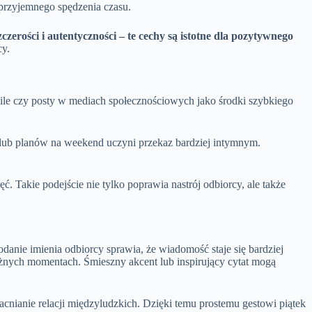
 przyjemnego spędzenia czasu.
czerości i autentyczności – te cechy są istotne dla pozytywnego
cy.
ile czy posty w mediach społecznościowych jako środki szybkiego
l lub planów na weekend uczyni przekaz bardziej intymnym.
. Takie podejście nie tylko poprawia nastrój odbiorcy, ale także
danie imienia odbiorcy sprawia, że wiadomość staje się bardziej
żnych momentach. Śmieszny akcent lub inspirujący cytat mogą
acnianie relacji międzyludzkich. Dzięki temu prostemu gestowi piątek