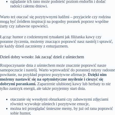
oglądanie ich rano może podnieść poziom endorfin i dodać
radości całemu dniowi.
Warto też otaczać się pozytywnymi ludźmi – przyjaciele czy rodzina
mogą być źródłem inspiracji na pogodny poranek poprzez wspólne
żarty czy zabawne opowieści.
Łącząc humor z codziennymi rytuałami jak filiżanka kawy czy
poranne życzenia, możemy znacząco poprawić nasz nastrój i sprawić,
że każdy dzień zaczniemy z entuzjazmem.
Dzień dobry wesoło: Jak zacząć dzień z uśmiechem
Rozpoczynanie dnia z uśmiechem może znacznie poprawić nasze
samopoczucie i nastrój. Warto wprowadzić do porannej rutyny radosne
powitanie, na przykład poprzez pozytywne afirmacje.
Dzięki nim
możemy nastawić się na optymistyczne myślenie i cieszyć się
dobrymi porankami.
Zaparzenie ulubionej kawy lub herbaty to nie
tylko zastrzyk energii, ale także przyjemny start dnia.
otaczanie się wesołymi obrazkami czy zabawnymi zdjęciami
również wywołuje uśmiech i pozytywne emocje,
można też przeglądać śmieszne memy, by już od rana poprawić
sobie humor,