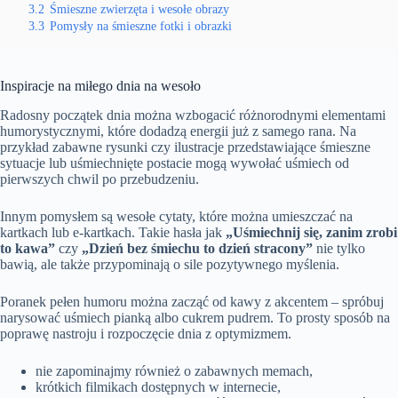
3.2
Śmieszne zwierzęta i wesołe obrazy
3.3
Pomysły na śmieszne fotki i obrazki
Inspiracje na miłego dnia na wesoło
Radosny początek dnia można wzbogacić różnorodnymi elementami
humorystycznymi, które dodadzą energii już z samego rana. Na
przykład zabawne rysunki czy ilustracje przedstawiające śmieszne
sytuacje lub uśmiechnięte postacie mogą wywołać uśmiech od
pierwszych chwil po przebudzeniu.
Innym pomysłem są wesołe cytaty, które można umieszczać na
kartkach lub e-kartkach. Takie hasła jak
„Uśmiechnij się, zanim zrobi
to kawa”
czy
„Dzień bez śmiechu to dzień stracony”
nie tylko
bawią, ale także przypominają o sile pozytywnego myślenia.
Poranek pełen humoru można zacząć od kawy z akcentem – spróbuj
narysować uśmiech pianką albo cukrem pudrem. To prosty sposób na
poprawę nastroju i rozpoczęcie dnia z optymizmem.
nie zapominajmy również o zabawnych memach,
krótkich filmikach dostępnych w internecie,