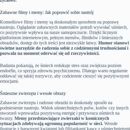
życiowe.
Zabawne filmy i memy: Jak poprawić sobie nastrój
Komediowe filmy i memy są doskonałym sposobem na poprawę
nastroju. Oglądanie zabawnych materiałów potrafi wywołać uśmiech,
co pozytywnie wpływa na nasze samopoczucie. Dzięki licznym
platformom internetowym, pełnym memów, filmików i śmiesznych
obrazków, dostęp do tych treści jest niezwykle łatwy.
Humor stanowi
świetne narzędzie do radzenia sobie z codziennymi trudnościami i
pozwala na moment oderwać się od rzeczywistości.
Badania pokazują, że śmiech redukuje stres oraz zwiększa poziom
endorfin, co sprzyja zdrowiu psychicznemu. Dlatego warto regularnie
oddawać się takiej rozrywce, aby codziennie cieszyć się pozytywnymi
emocjami.
Śmieszne zwierzęta i wesołe obrazy
Zabawne zwierzęta i radosne obrazki to doskonały sposób na
podniesienie nastroju. Widok uśmiechniętych psów, kotów czy innych
stworzeń wprowadza pozytywną energię i przywraca uśmiech na
twarzy.
Memy przedstawiające zwierzaki w komicznych
sytuacjach zdobywają ogromną popularność w sieci.
Wesołe
ilustracje z barwnymi kwiatami lub filiżankami kawy z uśmiechniętymi