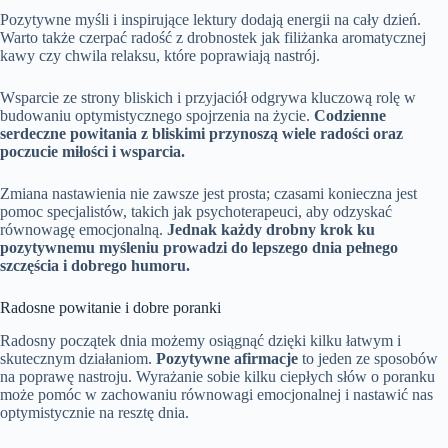
Pozytywne myśli i inspirujące lektury dodają energii na cały dzień.
Warto także czerpać radość z drobnostek jak filiżanka aromatycznej
kawy czy chwila relaksu, które poprawiają nastrój.
Wsparcie ze strony bliskich i przyjaciół odgrywa kluczową rolę w
budowaniu optymistycznego spojrzenia na życie.
Codzienne
serdeczne powitania z bliskimi przynoszą wiele radości oraz
poczucie miłości i wsparcia.
Zmiana nastawienia nie zawsze jest prosta; czasami konieczna jest
pomoc specjalistów, takich jak psychoterapeuci, aby odzyskać
równowagę emocjonalną.
Jednak każdy drobny krok ku
pozytywnemu myśleniu prowadzi do lepszego dnia pełnego
szczęścia i dobrego humoru.
Radosne powitanie i dobre poranki
Radosny początek dnia możemy osiągnąć dzięki kilku łatwym i
skutecznym działaniom.
Pozytywne afirmacje
to jeden ze sposobów
na poprawę nastroju. Wyrażanie sobie kilku ciepłych słów o poranku
może pomóc w zachowaniu równowagi emocjonalnej i nastawić nas
optymistycznie na resztę dnia.