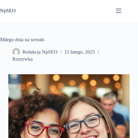
Przejdź
do
NpSEO
treści
Miłego dnia na wesoło
Redakcja NpSEO
15 lutego, 2025
Rozrywka