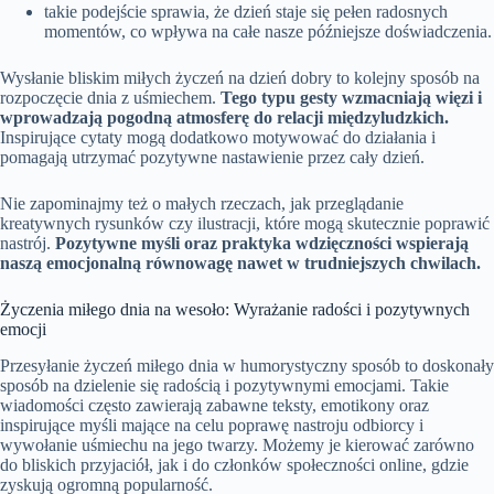
takie podejście sprawia, że dzień staje się pełen radosnych
momentów, co wpływa na całe nasze późniejsze doświadczenia.
Wysłanie bliskim miłych życzeń na dzień dobry to kolejny sposób na
rozpoczęcie dnia z uśmiechem.
Tego typu gesty wzmacniają więzi i
wprowadzają pogodną atmosferę do relacji międzyludzkich.
Inspirujące cytaty mogą dodatkowo motywować do działania i
pomagają utrzymać pozytywne nastawienie przez cały dzień.
Nie zapominajmy też o małych rzeczach, jak przeglądanie
kreatywnych rysunków czy ilustracji, które mogą skutecznie poprawić
nastrój.
Pozytywne myśli oraz praktyka wdzięczności wspierają
naszą emocjonalną równowagę nawet w trudniejszych chwilach.
Życzenia miłego dnia na wesoło: Wyrażanie radości i pozytywnych
emocji
Przesyłanie życzeń miłego dnia w humorystyczny sposób to doskonały
sposób na dzielenie się radością i pozytywnymi emocjami. Takie
wiadomości często zawierają zabawne teksty, emotikony oraz
inspirujące myśli mające na celu poprawę nastroju odbiorcy i
wywołanie uśmiechu na jego twarzy. Możemy je kierować zarówno
do bliskich przyjaciół, jak i do członków społeczności online, gdzie
zyskują ogromną popularność.