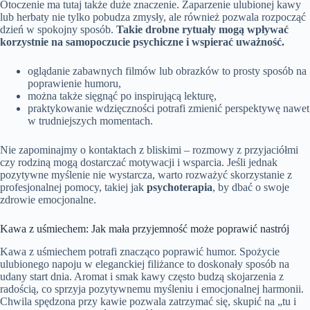
Otoczenie ma tutaj także duże znaczenie. Zaparzenie ulubionej kawy
lub herbaty nie tylko pobudza zmysły, ale również pozwala rozpocząć
dzień w spokojny sposób.
Takie drobne rytuały mogą wpływać
korzystnie na samopoczucie psychiczne i wspierać uważność.
oglądanie zabawnych filmów lub obrazków to prosty sposób na
poprawienie humoru,
można także sięgnąć po inspirującą lekturę,
praktykowanie wdzięczności potrafi zmienić perspektywę nawet
w trudniejszych momentach.
Nie zapominajmy o kontaktach z bliskimi – rozmowy z przyjaciółmi
czy rodziną mogą dostarczać motywacji i wsparcia. Jeśli jednak
pozytywne myślenie nie wystarcza, warto rozważyć skorzystanie z
profesjonalnej pomocy, takiej jak
psychoterapia
, by dbać o swoje
zdrowie emocjonalne.
Kawa z uśmiechem: Jak mała przyjemność może poprawić nastrój
Kawa z uśmiechem potrafi znacząco poprawić humor. Spożycie
ulubionego napoju w eleganckiej filiżance to doskonały sposób na
udany start dnia. Aromat i smak kawy często budzą skojarzenia z
radością, co sprzyja pozytywnemu myśleniu i emocjonalnej harmonii.
Chwila spędzona przy kawie pozwala zatrzymać się, skupić na „tu i