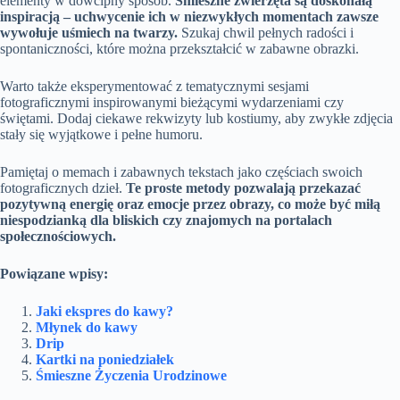
elementy w dowcipny sposób.
Śmieszne zwierzęta są doskonałą
inspiracją – uchwycenie ich w niezwykłych momentach zawsze
wywołuje uśmiech na twarzy.
Szukaj chwil pełnych radości i
spontaniczności, które można przekształcić w zabawne obrazki.
Warto także eksperymentować z tematycznymi sesjami
fotograficznymi inspirowanymi bieżącymi wydarzeniami czy
świętami. Dodaj ciekawe rekwizyty lub kostiumy, aby zwykłe zdjęcia
stały się wyjątkowe i pełne humoru.
Pamiętaj o memach i zabawnych tekstach jako częściach swoich
fotograficznych dzieł.
Te proste metody pozwalają przekazać
pozytywną energię oraz emocje przez obrazy, co może być miłą
niespodzianką dla bliskich czy znajomych na portalach
społecznościowych.
Powiązane wpisy:
Jaki ekspres do kawy?
Młynek do kawy
Drip
Kartki na poniedziałek
Śmieszne Życzenia Urodzinowe