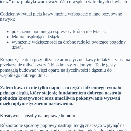
teraz” oraz praktykować uważność, co wspiera w trudnych chwilach.
Codzienny rytuał picia kawy można wzbogacić o inne pozytywne
nawyki:
połączenie porannego espresso z krótką medytacją,
lektura inspirującej książki,
wyrażenie wdzięczności za drobne radości tworzące pogodny
dzień.
Rozpoczęcie dnia przy filiżance aromatycznej kawy to także szansa na
przekazanie miłych życzeń bliskim czy znajomym. Takie gesty
pomagają budować więzi oparte na życzliwości i dążeniu do
wspólnego dobrego dnia.
Zatem kawa to nie tylko napój – to część codziennego rytuału
pełnego ciepła, który staje się fundamentem dobrego nastroju,
pobudza kreatywność oraz umożliwia pokonywanie wyzwań
dzięki optymistycznemu nastawieniu.
Kreatywne sposoby na poprawę humoru
Różnorodne sposoby poprawy nastroju mogą znacząco wpłynąć na
nasze samopoczucie, wprowadzając odrobinę radości do codzienności.