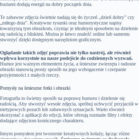
buziami dodają energii na dobry początek dnia.
Te zabawne zdjęcia świetnie nadają się do życzeń „dzień dobry” czy
„miłego dnia”. Kreatywne rysunki oraz humorystyczne napisy
towarzyszą tym obrazkom, czyniąc je idealnym sposobem na dzielenie
się radością z bliskimi. Można je łatwo znaleźć online lub samemu
stworzyć dzięki dostępnym narzędziom graficznym.
Oglądanie takich zdjęć poprawia nie tylko nastrój, ale również
wpływa korzystnie na nasze podejście do codziennych wyzwań.
Humor jest ważnym elementem życia, a śmieszne zwierzęta i radosne
obrazki stanowią prosty sposób na jego wzbogacenie i czerpanie
przyjemności z małych rzeczy.
Pomysły na śmieszne fotki i obrazki
Fotografia to świetny sposób na poprawę humoru i dzielenie się
radością. Aby stworzyć wesołe zdjęcia, spróbuj uchwycić przyjaciół w
nietypowych pozach lub zabawnych sytuacjach. Warto również
skorzystać z aplikacji do edycji, które oferują rozmaite filtry i efekty
dodające zdjęciom komicznego charakteru.
Innym pomysłem jest tworzenie kreatywnych kolaży, łącząc różne