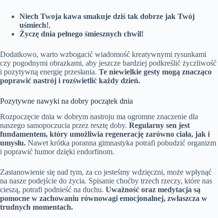
Niech Twoja kawa smakuje dziś tak dobrze jak Twój
uśmiech!
,
Życzę dnia pełnego śmiesznych chwil!
Dodatkowo, warto wzbogacić wiadomość kreatywnymi rysunkami
czy pogodnymi obrazkami, aby jeszcze bardziej podkreślić życzliwość
i pozytywną energię przesłania.
Te niewielkie gesty mogą znacząco
poprawić nastrój i rozświetlić każdy dzień.
Pozytywne nawyki na dobry początek dnia
Rozpoczęcie dnia w dobrym nastroju ma ogromne znaczenie dla
naszego samopoczucia przez resztę doby.
Regularny sen jest
fundamentem, który umożliwia regenerację zarówno ciała, jak i
umysłu.
Nawet krótka poranna gimnastyka potrafi pobudzić organizm
i poprawić humor dzięki endorfinom.
Zastanowienie się nad tym, za co jesteśmy wdzięczni, może wpłynąć
na nasze podejście do życia. Spisanie choćby trzech rzeczy, które nas
cieszą, potrafi podnieść na duchu.
Uważność oraz medytacja są
pomocne w zachowaniu równowagi emocjonalnej, zwłaszcza w
trudnych momentach.