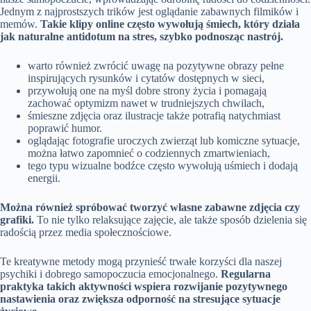
Jednym z najprostszych trików jest oglądanie zabawnych filmików i
memów.
Takie klipy online często wywołują śmiech, który działa
jak naturalne antidotum na stres, szybko podnosząc nastrój.
warto również zwrócić uwagę na pozytywne obrazy pełne
inspirujących rysunków i cytatów dostępnych w sieci,
przywołują one na myśl dobre strony życia i pomagają
zachować optymizm nawet w trudniejszych chwilach,
śmieszne zdjęcia oraz ilustracje także potrafią natychmiast
poprawić humor.
oglądając fotografie uroczych zwierząt lub komiczne sytuacje,
można łatwo zapomnieć o codziennych zmartwieniach,
tego typu wizualne bodźce często wywołują uśmiech i dodają
energii.
Można również spróbować tworzyć własne zabawne zdjęcia czy
grafiki.
To nie tylko relaksujące zajęcie, ale także sposób dzielenia się
radością przez media społecznościowe.
Te kreatywne metody mogą przynieść trwałe korzyści dla naszej
psychiki i dobrego samopoczucia emocjonalnego.
Regularna
praktyka takich aktywności wspiera rozwijanie pozytywnego
nastawienia oraz zwiększa odporność na stresujące sytuacje