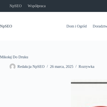
Przejdź
NpSEO
Współpraca
do
treści
NpSEO
Dom i Ogród
Doradzt
Mikołaj Do Druku
Redakcja NpSEO
26 marca, 2025
Rozrywka