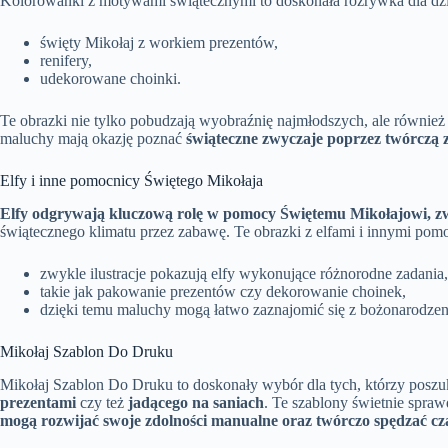
Kolorowanki z motywami świątecznymi to doskonała rozrywka dla dziec
święty Mikołaj z workiem prezentów,
renifery,
udekorowane choinki.
Te obrazki nie tylko pobudzają wyobraźnię najmłodszych, ale równi
maluchy mają okazję poznać
świąteczne zwyczaje poprzez twórczą
Elfy i inne pomocnicy Świętego Mikołaja
Elfy odgrywają kluczową rolę w pomocy Świętemu Mikołajowi, zw
świątecznego klimatu przez zabawę. Te obrazki z elfami i innymi pom
zwykle ilustracje pokazują elfy wykonujące różnorodne zadania,
takie jak pakowanie prezentów czy dekorowanie choinek,
dzięki temu maluchy mogą łatwo zaznajomić się z bożonarodze
Mikołaj Szablon Do Druku
Mikołaj Szablon Do Druku to doskonały wybór dla tych, którzy poszuk
prezentami
czy też
jadącego na saniach
. Te szablony świetnie spra
mogą rozwijać swoje zdolności manualne oraz twórczo spędzać cz