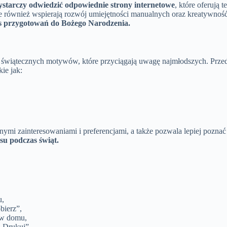
starczy odwiedzić odpowiednie strony internetowe
, które oferują
le również wspierają rozwój umiejętności manualnych oraz kreatywnoś
zas przygotowań do Bożego Narodzenia.
e świątecznych motywów, które przyciągają uwagę najmłodszych. Prze
ie jak:
mi zainteresowaniami i preferencjami, a także pozwala lepiej pozna
su podczas świąt.
u,
bierz”,
 w domu,
„Drukuj”,