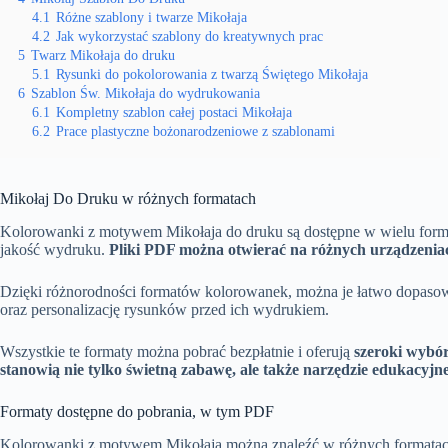
4.1
Różne szablony i twarze Mikołaja
4.2
Jak wykorzystać szablony do kreatywnych prac
5
Twarz Mikołaja do druku
5.1
Rysunki do pokolorowania z twarzą Świętego Mikołaja
6
Szablon Św. Mikołaja do wydrukowania
6.1
Kompletny szablon całej postaci Mikołaja
6.2
Prace plastyczne bożonarodzeniowe z szablonami
Mikołaj Do Druku w różnych formatach
Kolorowanki z motywem Mikołaja do druku są dostępne w wielu format
jakość wydruku.
Pliki PDF można otwierać na różnych urządzeniach
Dzięki różnorodności formatów kolorowanek, można je łatwo dopasowa
oraz personalizację rysunków przed ich wydrukiem.
Wszystkie te formaty można pobrać bezpłatnie i oferują
szeroki wybó
stanowią nie tylko świetną zabawę, ale także narzędzie edukacy
Formaty dostępne do pobrania, w tym PDF
Kolorowanki z motywem Mikołaja można znaleźć w różnych formatach, 