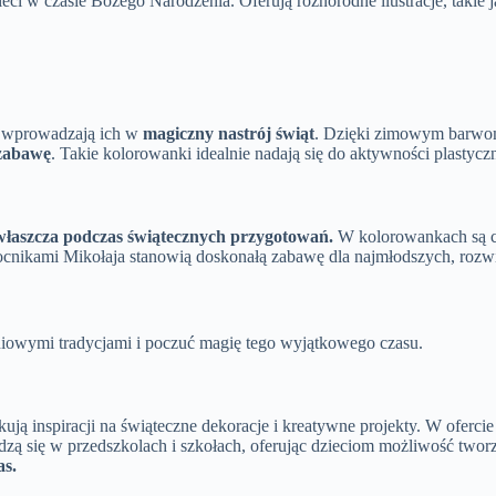
i w czasie Bożego Narodzenia. Oferują różnorodne ilustracje, takie j
eż wprowadzają ich w
magiczny nastrój świąt
. Dzięki zimowym barwo
 zabawę
. Takie kolorowanki idealnie nadają się do aktywności plastycz
łaszcza podczas świątecznych przygotowań.
W kolorowankach są cz
ocnikami Mikołaja stanowią doskonałą zabawę dla najmłodszych, rozwi
niowymi tradycjami i poczuć magię tego wyjątkowego czasu.
ują inspiracji na świąteczne dekoracje i kreatywne projekty. W oferc
wdzą się w przedszkolach i szkołach, oferując dzieciom możliwość tw
as.