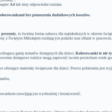
papier
A4
lub inny odpowiedni rozmiar.
 kolorowankami bez ponoszenia dodatkowych kosztów.
y
prezenty
, to świetna forma zabawy dla najmłodszych w okresie świą
sceny z Świętym Mikołajem rozdającym podarki oraz elfami w pracowni
o wzbogaca gamę tematów dostępnych dla dzieci.
Kolorowanki te nie ty
owemu dostępowi rodzice mogą zapewnić swoim pociechom wiele godz
 oferujące materiały świąteczne dla dzieci. Proces pobierania jest wy
ematów,
orowankom rozwijającym wyobraźnię i kreatywność.