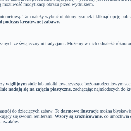
ają możliwość modyfikacji obrazu przed wydrukiem.
nternetową. Tam należy wybrać ulubiony rysunek i kliknąć opcję pob
i podczas kreatywnej zabawy.
anych ze świątecznymi tradycjami. Możemy w nich odnaleźć różnorodn
rzy
wigilijnym stole
lub aniołki towarzyszące bożonarodzeniowym scenom
nie nadają się na zajęcia plastyczne
, zachęcając najmłodszych do k
strój do dziecięcych zabaw. Te
darmowe ilustracje
można błyskawic
kujący się swoimi reniferami.
Wzory są zróżnicowane
, co umożliwia
tarszaków.