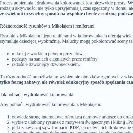
Proces pobierania i drukowania kolorowanek jest niezwykle prosty.
Wy
rodzaju aktywności nie tylko uprzyjemniają czas spędzony w domu, a
ze świętami to świetny sposób na wspólne chwile z rodziną podc
Różnorodność rysunków z Mikołajem i reniferami
Rysunki z Mikołajem i jego reniferami w kolorowankach oferują wiel
stymuluje dziecięcą wyobraźnię. Maluchy mogą pokolorować sceny tak
mikołaj z workiem pełnym prezentów,
pędzący na saniach ciągniętych przez renifery,
radośnie dzwoniący dzwoneczkiem.
Ta różnorodność umożliwia im wybieranie obrazków zgodnych z własny
tylko formę zabawy, ale również edukacyjny sposób spędzania cza
Jak pobrać i wydrukować kolorowanki
Aby pobrać i wydrukować kolorowanki z Mikołajem:
odwiedź stronę internetową oferującą darmowe arkusze do druk
wybierz ulubiony rysunek z motywem świątecznym i kliknij „Po
pliki zazwyczaj są w formacie
PDF
, co ułatwia ich drukowanie
po pobraniu otwórz dokument na komputerze i wybierz funkcję 