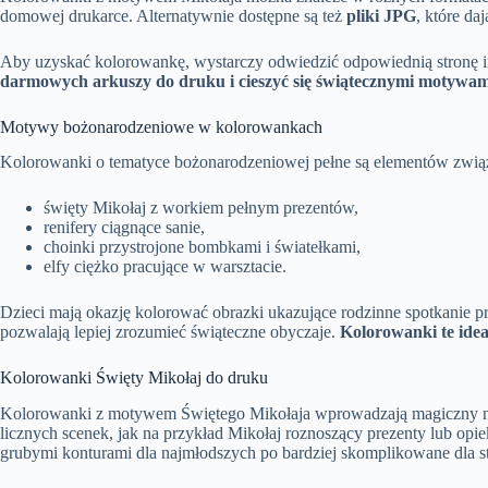
domowej drukarce. Alternatywnie dostępne są też
pliki JPG
, które d
Aby uzyskać kolorowankę, wystarczy odwiedzić odpowiednią stronę i
darmowych arkuszy do druku i cieszyć się świątecznymi motywam
Motywy bożonarodzeniowe w kolorowankach
Kolorowanki o tematyce bożonarodzeniowej pełne są elementów związ
święty Mikołaj z workiem pełnym prezentów,
renifery ciągnące sanie,
choinki przystrojone bombkami i światełkami,
elfy ciężko pracujące w warsztacie.
Dzieci mają okazję kolorować obrazki ukazujące rodzinne spotkanie p
pozwalają lepiej zrozumieć świąteczne obyczaje.
Kolorowanki te ideal
Kolorowanki Święty Mikołaj do druku
Kolorowanki z motywem Świętego Mikołaja wprowadzają magiczny na
licznych scenek, jak na przykład Mikołaj roznoszący prezenty lub opie
grubymi konturami dla najmłodszych po bardziej skomplikowane dla s