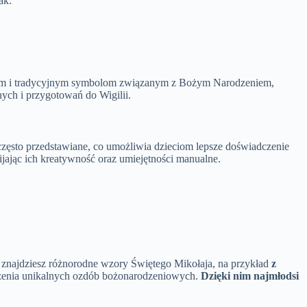
ak:
m i tradycyjnym symbolom związanym z Bożym Narodzeniem,
nych i przygotowań do Wigilii.
ęsto przedstawiane, co umożliwia dzieciom lepsze doświadczenie
jając ich kreatywność oraz umiejętności manualne.
ie znajdziesz różnorodne wzory Świętego Mikołaja, na przykład
z
orzenia unikalnych ozdób bożonarodzeniowych.
Dzięki nim najmłodsi