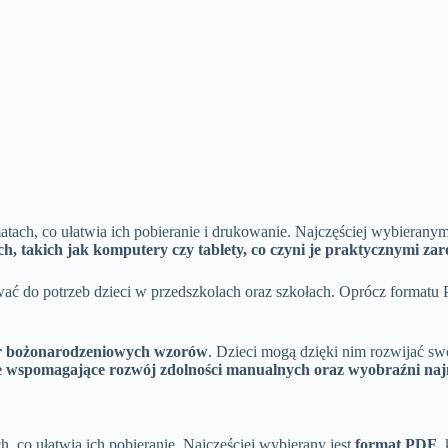
ach, co ułatwia ich pobieranie i drukowanie. Najczęściej wybierany
, takich jak komputery czy tablety, co czyni je praktycznymi zaró
ć do potrzeb dzieci w przedszkolach oraz szkołach. Oprócz formatu 
r bożonarodzeniowych wzorów
. Dzieci mogą dzięki nim rozwijać s
jne wspomagające rozwój zdolności manualnych oraz wyobraźni na
co ułatwia ich pobieranie. Najczęściej wybierany jest
format PDF
,