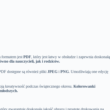
m formatem jest
PDF
, który jest łatwy w obsłudze i zapewnia doskonałą
wno dla nauczycieli, jak i rodziców.
PDF dostępne są również pliki
JPEG
i
PNG
. Umożliwiają one edycję
woją kreatywność podczas świątecznego okresu.
Kolorowanki
jmłodszych.
 który gwarantuje doskonałą jakość obrazu i prostotę drukowania na