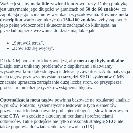
Ważne jest, aby
meta title
zawierał kluczowe frazy. Dobrą praktyką
jest utrzymanie jego długości w granicach od
50 do 60 znaków
, co
zapobiega jego ucinaniu w wynikach wyszukiwania. Również
meta
description
warto ograniczyć do
150–160 znaków
, żeby zapewnić
jego pełną widoczność i skutecznie zachęcać do kliknięcia, na
przykład poprzez wezwania do działania, takie jak:
„Sprawdź teraz”,
„Dowiedz się więcej”.
Dla każdej podstrony kluczowe jest, aby
meta tagi były unikalne
.
Dzięki temu unikamy problemów z duplikatami i ułatwiamy
wyszukiwarkom dokładniejszą indeksację zawartości. Automatyzacja
meta tagów przy wykorzystaniu
narzędzi SEO
i
systemów CMS
znacznie upraszcza zarządzanie dużą liczbą stron, co przyspiesza
proces i minimalizuje ryzyko wystąpienia błędów.
Optymalizacja meta tagów
powinna bazować na regularnej analizie
wyników. Ponadto, systematyczne testowanie tych elementów
pozwala na ich dostosowanie pod kątem długości, słów kluczowych
oraz
CTA
, w zgodzie z aktualnymi trendami i preferencjami
odbiorców. Takie podejście nie tylko doskonali strategię
SEO
, ale
także poprawia doświadczenie użytkownika (
UX
).