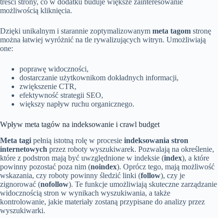
treści strony, co w dodatku buduje większe zainteresowanie
możliwością kliknięcia.
Dzięki unikalnym i starannie zoptymalizowanym
meta tagom
stronę
można łatwiej wyróżnić na tle rywalizujących witryn. Umożliwiają
one:
poprawę widoczności,
dostarczanie użytkownikom dokładnych informacji,
zwiększenie CTR,
efektywność strategii SEO,
większy napływ ruchu organicznego.
Wpływ meta tagów na indeksowanie i crawl budget
Meta tagi
pełnią istotną rolę w procesie
indeksowania stron
internetowych
przez roboty wyszukiwarek. Pozwalają na określenie,
które z podstron mają być uwzględnione w indeksie (
index
), a które
powinny pozostać poza nim (
noindex
). Oprócz tego, mają możliwość
wskazania, czy roboty powinny śledzić linki (
follow
), czy je
zignorować (
nofollow
). Te funkcje umożliwiają skuteczne zarządzanie
widocznością stron w wynikach wyszukiwania, a także
kontrolowanie, jakie materiały zostaną przypisane do analizy przez
wyszukiwarki.