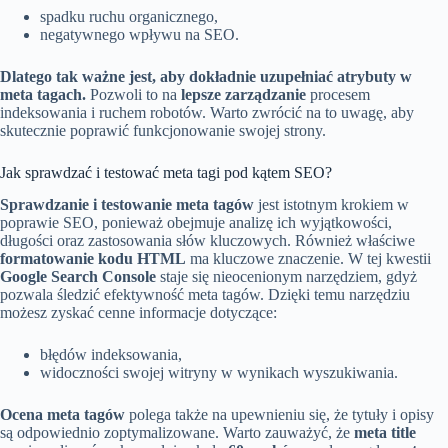
spadku ruchu organicznego,
negatywnego wpływu na SEO.
Dlatego tak ważne jest, aby dokładnie uzupełniać atrybuty w
meta tagach.
Pozwoli to na
lepsze zarządzanie
procesem
indeksowania i ruchem robotów. Warto zwrócić na to uwagę, aby
skutecznie poprawić funkcjonowanie swojej strony.
Jak sprawdzać i testować meta tagi pod kątem SEO?
Sprawdzanie i testowanie meta tagów
jest istotnym krokiem w
poprawie SEO, ponieważ obejmuje analizę ich wyjątkowości,
długości oraz zastosowania słów kluczowych. Również właściwe
formatowanie kodu HTML
ma kluczowe znaczenie. W tej kwestii
Google Search Console
staje się nieocenionym narzędziem, gdyż
pozwala śledzić efektywność meta tagów. Dzięki temu narzędziu
możesz zyskać cenne informacje dotyczące:
błędów indeksowania,
widoczności swojej witryny w wynikach wyszukiwania.
Ocena meta tagów
polega także na upewnieniu się, że tytuły i opisy
są odpowiednio zoptymalizowane. Warto zauważyć, że
meta title