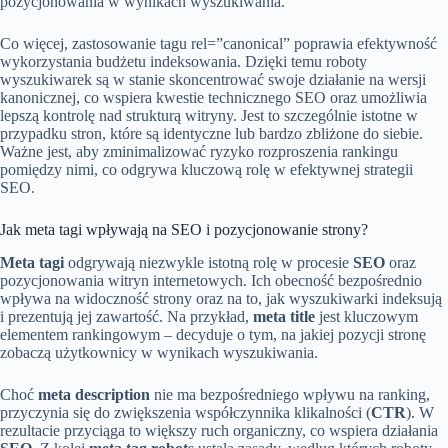
pozycjonowania w wynikach wyszukiwania.
Co więcej, zastosowanie tagu rel=”canonical” poprawia efektywność
wykorzystania budżetu indeksowania. Dzięki temu roboty
wyszukiwarek są w stanie skoncentrować swoje działanie na wersji
kanonicznej, co wspiera kwestie technicznego SEO oraz umożliwia
lepszą kontrolę nad strukturą witryny. Jest to szczególnie istotne w
przypadku stron, które są identyczne lub bardzo zbliżone do siebie.
Ważne jest, aby zminimalizować ryzyko rozproszenia rankingu
pomiędzy nimi, co odgrywa kluczową rolę w efektywnej strategii
SEO.
Jak meta tagi wpływają na SEO i pozycjonowanie strony?
Meta tagi
odgrywają niezwykle istotną rolę w procesie
SEO
oraz
pozycjonowania witryn internetowych. Ich obecność bezpośrednio
wpływa na widoczność strony oraz na to, jak wyszukiwarki indeksują
i prezentują jej zawartość. Na przykład,
meta title
jest kluczowym
elementem rankingowym – decyduje o tym, na jakiej pozycji stronę
zobaczą użytkownicy w wynikach wyszukiwania.
Choć
meta description
nie ma bezpośredniego wpływu na ranking,
przyczynia się do zwiększenia współczynnika klikalności (
CTR
). W
rezultacie przyciąga to większy ruch organiczny, co wspiera działania