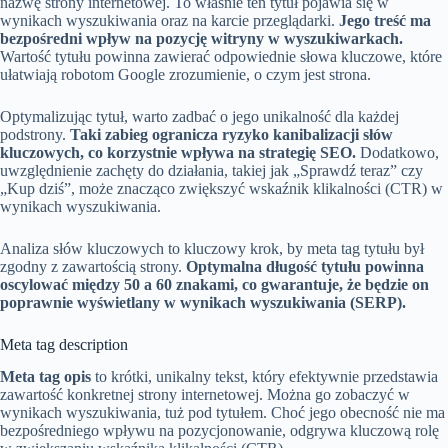
nazwę strony internetowej. To właśnie ten tytuł pojawia się w
wynikach wyszukiwania oraz na karcie przeglądarki.
Jego treść ma
bezpośredni wpływ na pozycję witryny w wyszukiwarkach.
Wartość tytułu powinna zawierać odpowiednie słowa kluczowe, które
ułatwiają robotom Google zrozumienie, o czym jest strona.
Optymalizując tytuł, warto zadbać o jego unikalność dla każdej
podstrony.
Taki zabieg ogranicza ryzyko kanibalizacji słów
kluczowych, co korzystnie wpływa na strategię SEO.
Dodatkowo,
uwzględnienie zachęty do działania, takiej jak „Sprawdź teraz” czy
„Kup dziś”, może znacząco zwiększyć wskaźnik klikalności (CTR) w
wynikach wyszukiwania.
Analiza słów kluczowych to kluczowy krok, by meta tag tytułu był
zgodny z zawartością strony.
Optymalna długość tytułu powinna
oscylować między 50 a 60 znakami, co gwarantuje, że będzie on
poprawnie wyświetlany w wynikach wyszukiwania (SERP).
Meta tag description
Meta tag opis
to krótki, unikalny tekst, który efektywnie przedstawia
zawartość konkretnej strony internetowej. Można go zobaczyć w
wynikach wyszukiwania, tuż pod tytułem. Choć jego obecność nie ma
bezpośredniego wpływu na pozycjonowanie, odgrywa kluczową rolę