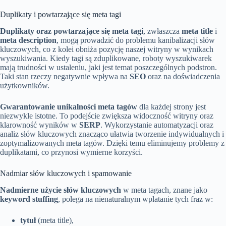
Duplikaty i powtarzające się meta tagi
Duplikaty oraz powtarzające się meta tagi
, zwłaszcza
meta title
i
meta description
, mogą prowadzić do problemu kanibalizacji słów
kluczowych, co z kolei obniża pozycję naszej witryny w wynikach
wyszukiwania. Kiedy tagi są zduplikowane, roboty wyszukiwarek
mają trudności w ustaleniu, jaki jest temat poszczególnych podstron.
Taki stan rzeczy negatywnie wpływa na
SEO
oraz na doświadczenia
użytkowników.
Gwarantowanie unikalności meta tagów
dla każdej strony jest
niezwykle istotne. To podejście zwiększa widoczność witryny oraz
klarowność wyników w
SERP
. Wykorzystanie automatyzacji oraz
analiz słów kluczowych znacząco ułatwia tworzenie indywidualnych i
zoptymalizowanych meta tagów. Dzięki temu eliminujemy problemy z
duplikatami, co przynosi wymierne korzyści.
Nadmiar słów kluczowych i spamowanie
Nadmierne użycie słów kluczowych
w meta tagach, znane jako
keyword stuffing
, polega na nienaturalnym wplatanie tych fraz w:
tytuł
(meta title),