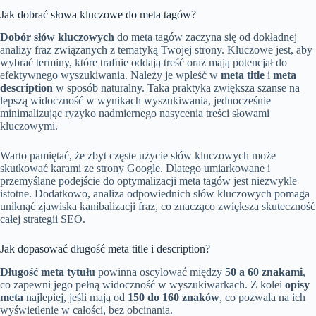
Jak dobrać słowa kluczowe do meta tagów?
Dobór słów kluczowych
do meta tagów zaczyna się od dokładnej
analizy fraz związanych z tematyką Twojej strony. Kluczowe jest, aby
wybrać terminy, które trafnie oddają treść oraz mają potencjał do
efektywnego wyszukiwania. Należy je wpleść w
meta title
i
meta
description
w sposób naturalny. Taka praktyka zwiększa szanse na
lepszą widoczność w wynikach wyszukiwania, jednocześnie
minimalizując ryzyko nadmiernego nasycenia treści słowami
kluczowymi.
Warto pamiętać, że zbyt częste użycie słów kluczowych może
skutkować karami ze strony Google. Dlatego umiarkowane i
przemyślane podejście do optymalizacji meta tagów jest niezwykle
istotne. Dodatkowo, analiza odpowiednich słów kluczowych pomaga
uniknąć zjawiska kanibalizacji fraz, co znacząco zwiększa skuteczność
całej strategii SEO.
Jak dopasować długość meta title i description?
Długość meta tytułu
powinna oscylować między
50 a 60 znakami
,
co zapewni jego pełną widoczność w wyszukiwarkach. Z kolei
opisy
meta
najlepiej, jeśli mają od
150 do 160 znaków
, co pozwala na ich
wyświetlenie w całości, bez obcinania.