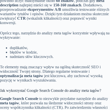
powinno liczyć maksymalnie około
60 znaków
, podczas gdy
meta
description
najlepiej mieści się w
150-160 znakach
. Dodatkowo,
przeprowadzanie
eksperymentów A/B
umożliwia testowanie różnych
wariantów tytułów i opisów. Dzięki tym działaniom można skutecznie
zwiększyć
CTR
(wskaźnik klikalności) oraz poprawić wyniki
konwersji.
Oprócz tego, narzędzia do analizy meta tagów korzystnie wpływają na
wykrywanie:
duplikatów,
błędów w kodzie,
nadmiaru słów kluczowych.
Te elementy mają znaczący wpływ na ogólną skuteczność SEO i
widoczność Twojej strony. Dlatego regularne testowanie i
optymalizacja meta tagów
jest kluczowa, aby zachować wysoką
pozycję w wynikach wyszukiwania.
Jak wykorzystać Google Search Console do analizy meta tagów?
Google Search Console
to niezwykle przydatne narzędzie do analizy
meta tagów
, które pozwala na śledzenie widoczności strony oraz
oceny współczynnika klikalności (CTR). Po zatwierdzeniu własności