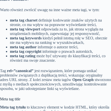
Warto również zwrócić uwagę na inne ważne meta tagi, w tym:
meta tag charset
definiuje kodowanie znaków użytych na
stronie, co ma wpływ na poprawne wyświetlanie treści,
meta tag viewport
odpowiada za to, jak strona wygląda na
urządzeniach mobilnych, zapewniając jej responsywność,
meta tag keywords
kiedyś pełnił istotną rolę w SEO, obecnie
nie ma wpływu na ranking w wyszukiwarkach,
meta tag author
informuje o autorze treści,
meta tag copyright
informuje o prawach autorskich,
meta tag rating
może być używany do klasyfikacji treści, co
również ma swoje znaczenie.
Tag
rel=”canonical”
jest rozwiązaniem, które pomaga unikać
problemów związanych z duplikacją treści, wskazując oryginalny
adres URL strony. Z kolei zestaw meta tagów
Open Graph
stworzono
z myślą o mediach społecznościowych, umożliwiając kontrolowanie
sposobu, w jaki udostępniane linki są wyświetlane.
Meta tag title
Meta tag tytułu
to kluczowy element w kodzie HTML, który określa