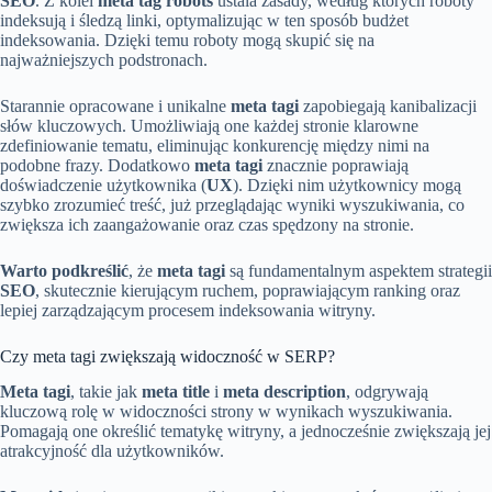
SEO
. Z kolei
meta tag robots
ustala zasady, według których roboty
indeksują i śledzą linki, optymalizując w ten sposób budżet
indeksowania. Dzięki temu roboty mogą skupić się na
najważniejszych podstronach.
Starannie opracowane i unikalne
meta tagi
zapobiegają kanibalizacji
słów kluczowych. Umożliwiają one każdej stronie klarowne
zdefiniowanie tematu, eliminując konkurencję między nimi na
podobne frazy. Dodatkowo
meta tagi
znacznie poprawiają
doświadczenie użytkownika (
UX
). Dzięki nim użytkownicy mogą
szybko zrozumieć treść, już przeglądając wyniki wyszukiwania, co
zwiększa ich zaangażowanie oraz czas spędzony na stronie.
Warto podkreślić
, że
meta tagi
są fundamentalnym aspektem strategii
SEO
, skutecznie kierującym ruchem, poprawiającym ranking oraz
lepiej zarządzającym procesem indeksowania witryny.
Czy meta tagi zwiększają widoczność w SERP?
Meta tagi
, takie jak
meta title
i
meta description
, odgrywają
kluczową rolę w widoczności strony w wynikach wyszukiwania.
Pomagają one określić tematykę witryny, a jednocześnie zwiększają jej
atrakcyjność dla użytkowników.