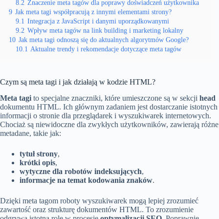
8.2
Znaczenie meta tagów dla poprawy doświadczeń użytkownika
9
Jak meta tagi współpracują z innymi elementami strony?
9.1
Integracja z JavaScript i danymi uporządkowanymi
9.2
Wpływ meta tagów na link building i marketing lokalny
10
Jak meta tagi odnoszą się do aktualnych algorytmów Google?
10.1
Aktualne trendy i rekomendacje dotyczące meta tagów
Czym są meta tagi i jak działają w kodzie HTML?
Meta tagi
to specjalne znaczniki, które umieszczone są w sekcji
head
dokumentu HTML. Ich głównym zadaniem jest dostarczanie istotnych
informacji o stronie dla przeglądarek i wyszukiwarek internetowych.
Chociaż są niewidoczne dla zwykłych użytkowników, zawierają różne
metadane, takie jak:
tytuł strony
,
krótki opis
,
wytyczne dla robotów indeksujących
,
informacje na temat kodowania znaków
.
Dzięki meta tagom roboty wyszukiwarek mogą lepiej zrozumieć
zawartość oraz strukturę dokumentów HTML. To zrozumienie
odgrywa istotną rolę w procesie
optymalizacji SEO
. Poprawnie