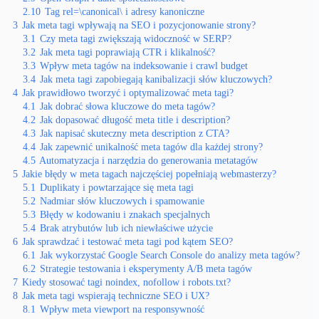
2.10
Tag rel=\canonical\ i adresy kanoniczne
3
Jak meta tagi wpływają na SEO i pozycjonowanie strony?
3.1
Czy meta tagi zwiększają widoczność w SERP?
3.2
Jak meta tagi poprawiają CTR i klikalność?
3.3
Wpływ meta tagów na indeksowanie i crawl budget
3.4
Jak meta tagi zapobiegają kanibalizacji słów kluczowych?
4
Jak prawidłowo tworzyć i optymalizować meta tagi?
4.1
Jak dobrać słowa kluczowe do meta tagów?
4.2
Jak dopasować długość meta title i description?
4.3
Jak napisać skuteczny meta description z CTA?
4.4
Jak zapewnić unikalność meta tagów dla każdej strony?
4.5
Automatyzacja i narzędzia do generowania metatagów
5
Jakie błędy w meta tagach najczęściej popełniają webmasterzy?
5.1
Duplikaty i powtarzające się meta tagi
5.2
Nadmiar słów kluczowych i spamowanie
5.3
Błędy w kodowaniu i znakach specjalnych
5.4
Brak atrybutów lub ich niewłaściwe użycie
6
Jak sprawdzać i testować meta tagi pod kątem SEO?
6.1
Jak wykorzystać Google Search Console do analizy meta tagów?
6.2
Strategie testowania i eksperymenty A/B meta tagów
7
Kiedy stosować tagi noindex, nofollow i robots.txt?
8
Jak meta tagi wspierają techniczne SEO i UX?
8.1
Wpływ meta viewport na responsywność