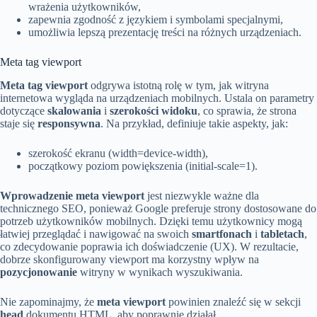
wrażenia użytkowników,
zapewnia zgodność z językiem i symbolami specjalnymi,
umożliwia lepszą prezentację treści na różnych urządzeniach.
Meta tag viewport
Meta tag viewport
odgrywa istotną rolę w tym, jak witryna
internetowa wygląda na urządzeniach mobilnych. Ustala on parametry
dotyczące
skalowania
i
szerokości widoku
, co sprawia, że strona
staje się
responsywna
. Na przykład, definiuje takie aspekty, jak:
szerokość ekranu (width=device-width),
początkowy poziom powiększenia (initial-scale=1).
Wprowadzenie meta viewport
jest niezwykle ważne dla
technicznego SEO, ponieważ Google preferuje strony dostosowane do
potrzeb użytkowników mobilnych. Dzięki temu użytkownicy mogą
łatwiej przeglądać i nawigować na swoich
smartfonach
i
tabletach
,
co zdecydowanie poprawia ich doświadczenie (UX). W rezultacie,
dobrze skonfigurowany viewport ma korzystny wpływ na
pozycjonowanie
witryny w wynikach wyszukiwania.
Nie zapominajmy, że
meta viewport
powinien znaleźć się w sekcji
head
dokumentu HTML, aby poprawnie działał.