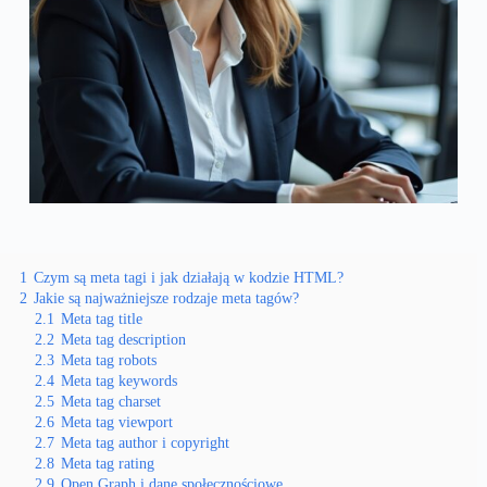
1
Czym są meta tagi i jak działają w kodzie HTML?
2
Jakie są najważniejsze rodzaje meta tagów?
2.1
Meta tag title
2.2
Meta tag description
2.3
Meta tag robots
2.4
Meta tag keywords
2.5
Meta tag charset
2.6
Meta tag viewport
2.7
Meta tag author i copyright
2.8
Meta tag rating
2.9
Open Graph i dane społecznościowe