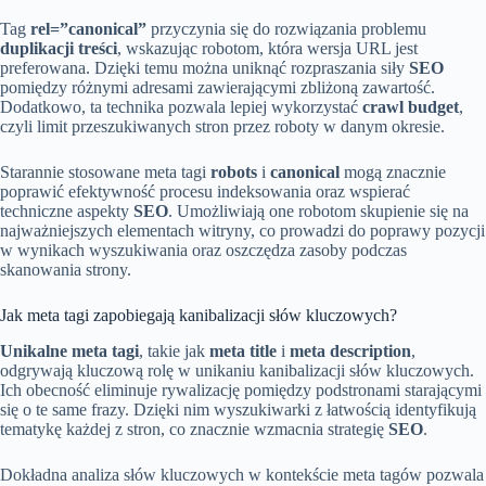
Tag
rel=”canonical”
przyczynia się do rozwiązania problemu
duplikacji treści
, wskazując robotom, która wersja URL jest
preferowana. Dzięki temu można uniknąć rozpraszania siły
SEO
pomiędzy różnymi adresami zawierającymi zbliżoną zawartość.
Dodatkowo, ta technika pozwala lepiej wykorzystać
crawl budget
,
czyli limit przeszukiwanych stron przez roboty w danym okresie.
Starannie stosowane meta tagi
robots
i
canonical
mogą znacznie
poprawić efektywność procesu indeksowania oraz wspierać
techniczne aspekty
SEO
. Umożliwiają one robotom skupienie się na
najważniejszych elementach witryny, co prowadzi do poprawy pozycji
w wynikach wyszukiwania oraz oszczędza zasoby podczas
skanowania strony.
Jak meta tagi zapobiegają kanibalizacji słów kluczowych?
Unikalne meta tagi
, takie jak
meta title
i
meta description
,
odgrywają kluczową rolę w unikaniu kanibalizacji słów kluczowych.
Ich obecność eliminuje rywalizację pomiędzy podstronami starającymi
się o te same frazy. Dzięki nim wyszukiwarki z łatwością identyfikują
tematykę każdej z stron, co znacznie wzmacnia strategię
SEO
.
Dokładna analiza słów kluczowych w kontekście meta tagów pozwala