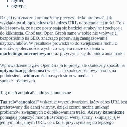
og:url
,
og:type
.
Dzięki tym znacznikom możemy precyzyjnie kontrolować, jak
wygląda
tytuł
,
opis
,
obrazek
i
adres URL
udostępnianej treści. To z
kolei sprawia, że nasze posty stają się bardziej atrakcyjne i zachęcają
do kliknięcia. Choć tagi Open Graph same w sobie nie wpływają
bezpośrednio na SEO, znacząco poprawiają zaangażowanie
użytkowników. W rezultacie prowadzi to do zwiększenia ruchu z
mediów społecznościowych, co wspiera nasze działania w
marketingu internetowym
oraz przyczynia się do budowania marki.
Wprowadzenie tagów Open Graph to prosty, ale skuteczny sposób na
optymalizację obecności
w sieciach społecznościowych oraz na
podniesienie
widoczności
naszych stron w mediach
społecznościowych.
Tag rel=\canonical\ i adresy kanoniczne
Tag rel=”canonical”
wskazuje wyszukiwarkom, który adres URL jest
preferowany dla danej witryny, dzięki czemu można uniknąć
problemów związanych z duplikowaniem treści.
Adresy kanoniczne
pomagają połączyć moc SEO różnych wersji strony, skupiając ją w
jednym, oficjalnym URL, co z kolei przyczynia się do lepszego