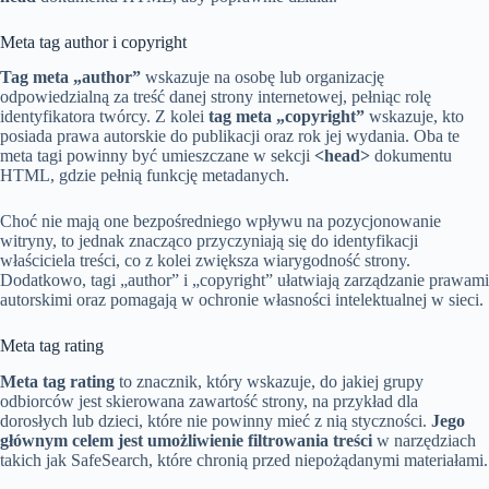
Meta tag author i copyright
Tag meta „author”
wskazuje na osobę lub organizację
odpowiedzialną za treść danej strony internetowej, pełniąc rolę
identyfikatora twórcy. Z kolei
tag meta „copyright”
wskazuje, kto
posiada prawa autorskie do publikacji oraz rok jej wydania. Oba te
meta tagi powinny być umieszczane w sekcji
<head>
dokumentu
HTML, gdzie pełnią funkcję metadanych.
Choć nie mają one bezpośredniego wpływu na pozycjonowanie
witryny, to jednak znacząco przyczyniają się do identyfikacji
właściciela treści, co z kolei zwiększa wiarygodność strony.
Dodatkowo, tagi „author” i „copyright” ułatwiają zarządzanie prawami
autorskimi oraz pomagają w ochronie własności intelektualnej w sieci.
Meta tag rating
Meta tag rating
to znacznik, który wskazuje, do jakiej grupy
odbiorców jest skierowana zawartość strony, na przykład dla
dorosłych lub dzieci, które nie powinny mieć z nią styczności.
Jego
głównym celem jest umożliwienie filtrowania treści
w narzędziach
takich jak SafeSearch, które chronią przed niepożądanymi materiałami.