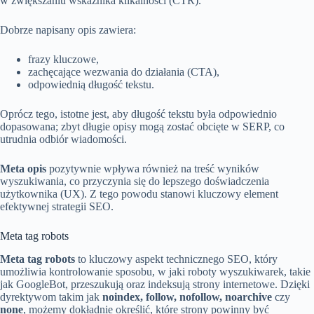
w zwiększaniu wskaźnika klikalności (CTR).
Dobrze napisany opis zawiera:
frazy kluczowe,
zachęcające wezwania do działania (CTA),
odpowiednią długość tekstu.
Oprócz tego, istotne jest, aby długość tekstu była odpowiednio
dopasowana; zbyt długie opisy mogą zostać obcięte w SERP, co
utrudnia odbiór wiadomości.
Meta opis
pozytywnie wpływa również na treść wyników
wyszukiwania, co przyczynia się do lepszego doświadczenia
użytkownika (UX). Z tego powodu stanowi kluczowy element
efektywnej strategii SEO.
Meta tag robots
Meta tag robots
to kluczowy aspekt technicznego SEO, który
umożliwia kontrolowanie sposobu, w jaki roboty wyszukiwarek, takie
jak GoogleBot, przeszukują oraz indeksują strony internetowe. Dzięki
dyrektywom takim jak
noindex, follow, nofollow, noarchive
czy
none
, możemy dokładnie określić, które strony powinny być