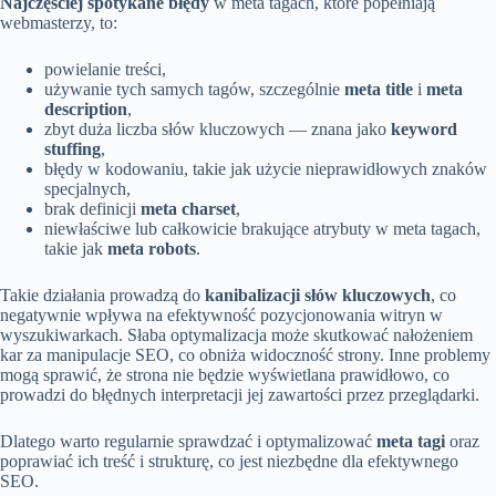
Najczęściej spotykane błędy
w meta tagach, które popełniają
webmasterzy, to:
powielanie treści,
używanie tych samych tagów, szczególnie
meta title
i
meta
description
,
zbyt duża liczba słów kluczowych — znana jako
keyword
stuffing
,
błędy w kodowaniu, takie jak użycie nieprawidłowych znaków
specjalnych,
brak definicji
meta charset
,
niewłaściwe lub całkowicie brakujące atrybuty w meta tagach,
takie jak
meta robots
.
Takie działania prowadzą do
kanibalizacji słów kluczowych
, co
negatywnie wpływa na efektywność pozycjonowania witryn w
wyszukiwarkach. Słaba optymalizacja może skutkować nałożeniem
kar za manipulacje SEO, co obniża widoczność strony. Inne problemy
mogą sprawić, że strona nie będzie wyświetlana prawidłowo, co
prowadzi do błędnych interpretacji jej zawartości przez przeglądarki.
Dlatego warto regularnie sprawdzać i optymalizować
meta tagi
oraz
poprawiać ich treść i strukturę, co jest niezbędne dla efektywnego
SEO.