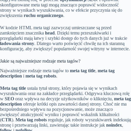
skonfigurowane meta tagi mogą znacząco poprawić widoczność
strony w wynikach wyszukiwania, co w efekcie przyczynia się do
zwiększenia
ruchu organicznego
.
W kodzie HTML meta tagi zazwyczaj umieszczane są przed
zamknięciem znacznika
head
. Dzięki temu przeszukiwarki i
przeglądarki mają łatwy i szybki dostęp do tych danych już w trakcie
ładowania strony
. Dlatego warto poświęcić chwilę na ich staranną
konfigurację, aby zwiększyć popularność swojej witryny w internecie.
Jakie są najważniejsze rodzaje meta tagów?
Najważniejsze rodzaje meta tagów to
meta tag title
,
meta tag
description
i
meta tag robots
.
Meta tag title
ustala tytuł strony, który pojawia się w wynikach
wyszukiwania oraz na zakładce przeglądarki. Odgrywa kluczową rolę
w
SEO
oraz wpływa na decyzje użytkowników o kliknięciu,
meta tag
description
oferuje krótki opis zawartości danej strony. Choć nie ma
bezpośredniego wpływu na pozycjonowanie, może znacząco
zwiększyć atrakcyjność wyniku i poprawić wskaźnik klikalności
(
CTR
).
Meta tag robots
reguluje, jak roboty wyszukiwarek indeksują
stronę i przetwarzają linki, zawierając takie instrukcje jak
noindex
,
follow
i
nofollow
.