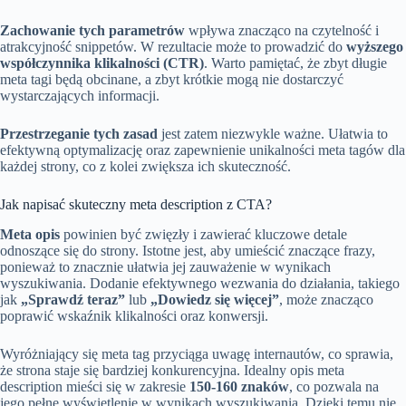
Zachowanie tych parametrów
wpływa znacząco na czytelność i
atrakcyjność snippetów. W rezultacie może to prowadzić do
wyższego
współczynnika klikalności (CTR)
. Warto pamiętać, że zbyt długie
meta tagi będą obcinane, a zbyt krótkie mogą nie dostarczyć
wystarczających informacji.
Przestrzeganie tych zasad
jest zatem niezwykle ważne. Ułatwia to
efektywną optymalizację oraz zapewnienie unikalności meta tagów dla
każdej strony, co z kolei zwiększa ich skuteczność.
Jak napisać skuteczny meta description z CTA?
Meta opis
powinien być zwięzły i zawierać kluczowe detale
odnoszące się do strony. Istotne jest, aby umieścić znaczące frazy,
ponieważ to znacznie ułatwia jej zauważenie w wynikach
wyszukiwania. Dodanie efektywnego wezwania do działania, takiego
jak
„Sprawdź teraz”
lub
„Dowiedz się więcej”
, może znacząco
poprawić wskaźnik klikalności oraz konwersji.
Wyróżniający się meta tag przyciąga uwagę internautów, co sprawia,
że strona staje się bardziej konkurencyjna. Idealny opis meta
description mieści się w zakresie
150-160 znaków
, co pozwala na
jego pełne wyświetlenie w wynikach wyszukiwania. Dzięki temu nie