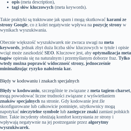
opis
(meta description),
tagi słów kluczowych
(meta keywords).
Takie praktyki są traktowane jak spam i mogą skutkować
karami ze
strony Google
, co z kolei negatywnie wpływa na
pozycję strony
w
wynikach wyszukiwania.
Obecnie większość wyszukiwarek nie zwraca uwagi na
meta
keywords
, jednak zbyt duża liczba słów kluczowych w tytule i opisie
wciąż może zaszkodzić
SEO
. Kluczowe jest, aby
optymalizacja meta
tagów
opierała się na naturalnym i przemyślanym doborze fraz.
Tylko
wtedy można poprawić widoczność strony, jednocześnie
minimalizując ryzyko nałożenia kar.
Błędy w kodowaniu i znakach specjalnych
Błędy w kodowaniu
, szczególnie te związane z
meta tagiem charset
,
mogą powodować liczne trudności związane z wyświetlaniem
znaków specjalnych
na stronie. Gdy kodowanie jest źle
skonfigurowane lub całkowicie pominięte, użytkownicy mogą
napotykać
nieczytelne symbole
lub
zastępcze znaki
zamiast polskich
liter. Takie incydenty obniżają komfort korzystania ze strony i
wpływają negatywnie na jej postrzeganie przez
algorytmy
wyszukiwarek
.