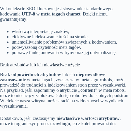
W kontekście SEO kluczowe jest stosowanie standardowego
kodowania
UTF-8
w
meta tagach charset
. Dzięki niemu
gwarantujemy:
właściwą interpretację znaków,
efektywne indeksowanie treści na stronie,
uniemożliwienie problemów związanych z kodowaniem,
podwyższoną czytelność meta tagów,
poprawę funkcjonowania witryny oraz jej optymalizację.
Brak atrybutów lub ich niewłaściwe użycie
Brak odpowiednich atrybutów
lub ich
nieprawidłowe
zastosowanie
w meta tagach, zwłaszcza w meta tagu
robots
, może
prowadzić do trudności z indeksowaniem stron przez wyszukiwarki.
Na przykład, jeśli zapomnimy o atrybucie
„content”
w meta robots,
może to niechcący zablokować dostęp robotów do istotnych podstron.
W efekcie nasza witryna może stracić na widoczności w wynikach
wyszukiwania.
Dodatkowo, jeśli zastosujemy
niewłaściwe wartości atrybutów
,
może to ograniczyć proces
crawlingu
, co z kolei prowadzi do: