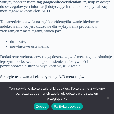
witryny poprzez
meta tag google-site-verification
, zyskujesz dostęp
do szczegółowych informacji dotyczących ruchu oraz optymalizacji
meta tagów w kontekście
SEO
.
To narzędzie pozwala na szybkie zidentyfikowanie błędów w
indeksowaniu, co jest kluczowe dla wykrywania problemów
związanych z meta tagami, takich jak:
duplikaty,
niewłaściwe ustawienia.
Dodatkowo webmasterzy mogą dostosowywać meta tagi, co skutkuje
lepszym indeksowaniem i podniesieniem efektywności
pozycjonowania stron w wynikach wyszukiwania.
Strategie testowania i eksperymenty A/B meta tagów
Strategia testowania meta tagów
skupia się na przeprowadzaniu
Ten serwis wykorzystuje pliki cookies. Korzystanie z witryny
eksperymentów A/B, które koncentrują się na porównywaniu różnych
oznacza zgodę na ich zapis lub odczyt wg ustawień
wariantów
meta title
oraz
description
. Tego typu działania mogą
przeglądarki.
znacząco podnieść
współczynnik klikalności (CTR)
i
konwersje
użytkowników
. Kluczowym aspektem jest odpowiednie dobranie
Zgoda
Polityka cookies
długości tagów, doboru słów kluczowych oraz wzbogacenie ich o
elementy
CTA
, czyli wezwania do działania.