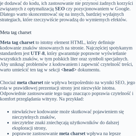
je dodawać do kodu, ich zastosowanie nie przynosi żadnych korzyści
związanych z optymalizacją
SEO
czy pozycjonowaniem w Google.
Dlatego warto skoncentrować się na innych, bardziej wydajnych
strategiach, które rzeczywiście prowadzą do wymiernych efektów.
Meta tag charset
Meta tag charset
to istotny element HTML, który definiuje
kodowanie znaków stosowanych na stronie. Najczęściej spotykanym
standardem jest
UTF-8
, który gwarantuje poprawne wyświetlanie
wszystkich znaków, w tym polskich liter oraz symboli specjalnych.
Aby uniknąć problemów z kodowaniem i zapewnić czytelność treści,
warto umieścić ten tag w sekcji
<head>
dokumentu.
Chociaż
meta charset
nie wpływa bezpośrednio na wyniki SEO, jego
rola w prawidłowej prezentacji strony jest niezwykle istotna.
Odpowiednie zastosowanie tego tagu znacząco poprawia czytelność i
komfort przeglądania witryny. Na przykład:
niewłaściwe kodowanie może skutkować pojawieniem się
nieczytelnych znaków,
nieczytelne znaki zniechęcają użytkowników do dalszej
eksploracji strony,
poprawne zastosowanie
meta charset
wpływa na lepsze