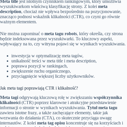
Meta title
jest istotnym czynnikiem rankingowym, który umożliwia
wyszukiwarkom właściwą klasyfikację strony. Z kolei
meta
description
, chociaż nie wpływa bezpośrednio na pozycjonowanie,
znacząco podnosi wskaźnik klikalności (CTR), co czyni go równie
ważnym elementem.
Nie można zapominać o
meta tagu robots
, który określa, czy strona
będzie indeksowana przez wyszukiwarki. To kluczowy aspekt,
wpływający na to, czy witryna pojawi się w wynikach wyszukiwania.
inwestycja w optymalizację meta tagów,
unikalność treści w meta title i meta description,
poprawa pozycji w rankingach,
zwiększenie ruchu organicznego,
przyciągnięcie większej liczby użytkowników.
Jak meta tagi poprawiają CTR i klikalność?
Meta tagi
odgrywają kluczową rolę w zwiększaniu
współczynnika
klikalności
(CTR) poprzez klarowne i atrakcyjne przedstawienie
informacji o stronie w wynikach wyszukiwania.
Tytuł meta tagu
zawiera istotne frazy, a także zachęcające elementy, takie jak
wezwania do działania (CTA), co skutecznie przyciąga uwagę
internautów. Z kolei
meta tag opisu
koncentruje się na korzyściach i