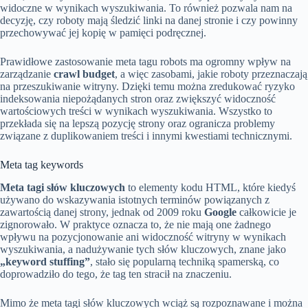
widoczne w wynikach wyszukiwania. To również pozwala nam na
decyzję, czy roboty mają śledzić linki na danej stronie i czy powinny
przechowywać jej kopię w pamięci podręcznej.
Prawidłowe zastosowanie meta tagu robots ma ogromny wpływ na
zarządzanie
crawl budget
, a więc zasobami, jakie roboty przeznaczają
na przeszukiwanie witryny. Dzięki temu można zredukować ryzyko
indeksowania niepożądanych stron oraz zwiększyć widoczność
wartościowych treści w wynikach wyszukiwania. Wszystko to
przekłada się na lepszą pozycję strony oraz ogranicza problemy
związane z duplikowaniem treści i innymi kwestiami technicznymi.
Meta tag keywords
Meta tagi słów kluczowych
to elementy kodu HTML, które kiedyś
używano do wskazywania istotnych terminów powiązanych z
zawartością danej strony, jednak od 2009 roku
Google
całkowicie je
zignorowało. W praktyce oznacza to, że nie mają one żadnego
wpływu na pozycjonowanie ani widoczność witryny w wynikach
wyszukiwania, a nadużywanie tych słów kluczowych, znane jako
„keyword stuffing”
, stało się popularną techniką spamerską, co
doprowadziło do tego, że tag ten stracił na znaczeniu.
Mimo że meta tagi słów kluczowych wciąż są rozpoznawane i można