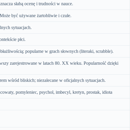
nacza słabą ocenę i trudności w nauce.
. Może być używane żartobliwie i czułe.
lnych sytuacjach.
ntekście płci.
łażliwością; popularne w grach słownych (literaki, scrabble).
wszy zarejestrowane w latach 80. XX wieku. Popularność dzięki
em wśród bliskich; niezalecane w oficjalnych sytuacjach.
acowaty, pomyleniec, psychol, imbecyl, kretyn, prostak, idiota