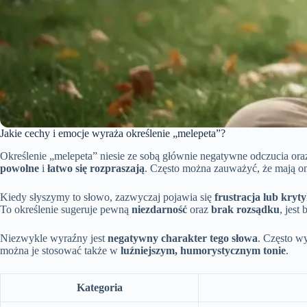
Jakie cechy i emocje wyraża określenie „melepeta”?
Określenie „melepeta” niesie ze sobą głównie negatywne odczucia ora
powolne
i
łatwo się rozpraszają
. Często można zauważyć, że mają 
Kiedy słyszymy to słowo, zazwyczaj pojawia się
frustracja lub kryt
To określenie sugeruje pewną
niezdarność
oraz
brak rozsądku
, jest
Niezwykle wyraźny jest
negatywny charakter tego słowa
. Często wy
można je stosować także w
luźniejszym, humorystycznym tonie
.
Kategoria