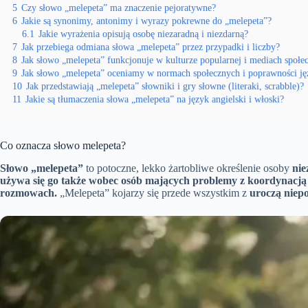
5
Czy słowo „melepeta” ma znaczenie pejoratywne?
6
Jakie są synonimy, antonimy i wyrazy pokrewne do „melepeta”?
6.1
Jakie wyrażenia opisują osobę niezaradną i niezdarną?
7
Jak przebiega odmiana słowa „melepeta” przez przypadki i liczby?
8
Jak słowo „melepeta” funkcjonuje w kulturze popularnej i mediach społ
9
Jak słowo „melepeta” oceniamy w normach społecznych i poprawności j
10
Jak przedstawiają „melepeta” słowniki i gry słowne (literaki, scrabble)?
11
Jakie są tłumaczenia słowa „melepeta” na język angielski i włoski?
Co oznacza słowo melepeta?
Słowo „melepeta”
to potoczne, lekko żartobliwe określenie osoby
nie
używa się go także wobec osób mających problemy z koordynacją
rozmowach.
„Melepeta” kojarzy się przede wszystkim z
uroczą niep