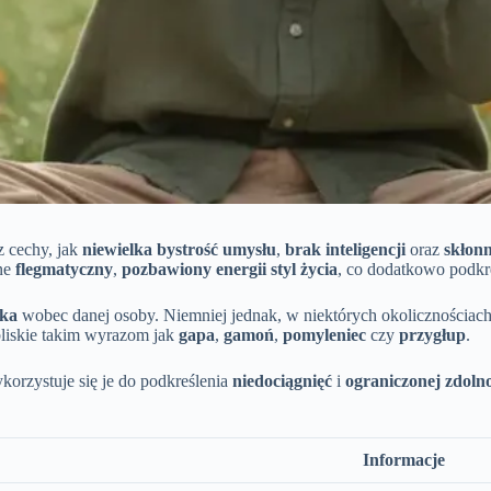
z cechy, jak
niewielka bystrość umysłu
,
brak inteligencji
oraz
skłonn
one
flegmatyczny
,
pozbawiony energii styl życia
, co dodatkowo podkre
yka
wobec danej osoby. Niemniej jednak, w niektórych okolicznościac
 bliskie takim wyrazom jak
gapa
,
gamoń
,
pomyleniec
czy
przygłup
.
korzystuje się je do podkreślenia
niedociągnięć
i
ograniczonej zdoln
Informacje