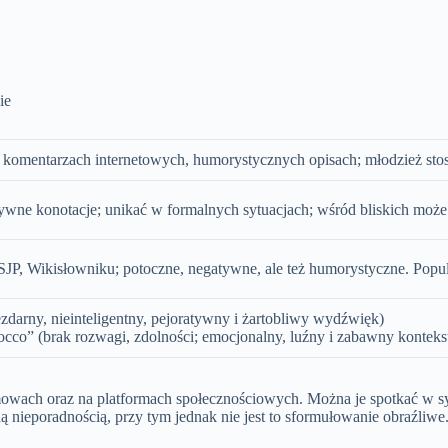
ie
omentarzach internetowych, humorystycznych opisach; młodzież stosu
ywne konotacje; unikać w formalnych sytuacjach; wśród bliskich moż
, Wikisłowniku; potoczne, negatywne, ale też humorystyczne. Popular
ezdarny, nieinteligentny, pejoratywny i żartobliwy wydźwięk)
occo” (brak rozwagi, zdolności; emocjonalny, luźny i zabawny konteks
wach oraz na platformach społecznościowych. Można je spotkać w sytu
ą nieporadnością, przy tym jednak nie jest to sformułowanie obraźliwe