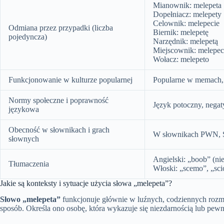
Mianownik: melepeta
Dopełniacz: melepety
Celownik: melepecie
Odmiana przez przypadki (liczba
Biernik: melepetę
pojedyncza)
Narzędnik: melepetą
Miejscownik: melepec
Wołacz: melepeto
Funkcjonowanie w kulturze popularnej
Popularne w memach, k
Normy społeczne i poprawność
Język potoczny, negat
językowa
Obecność w słownikach i grach
W słownikach PWN, SJP
słownych
Angielski: „boob” (ni
Tłumaczenia
Włoski: „scemo”, „sci
Jakie są konteksty i sytuacje użycia słowa „melepeta”?
Słowo „melepeta”
funkcjonuje głównie w luźnych, codziennych rozmo
sposób. Określa ono osobę, która wykazuje się niezdarnością lub pewn