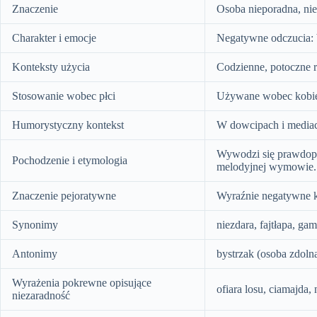
Znaczenie
Osoba nieporadna, nie
Charakter i emocje
Negatywne odczucia: br
Konteksty użycia
Codzienne, potoczne r
Stosowanie wobec płci
Używane wobec kobiet 
Humorystyczny kontekst
W dowcipach i mediach
Wywodzi się prawdopod
Pochodzenie i etymologia
melodyjnej wymowie.
Znaczenie pejoratywne
Wyraźnie negatywne ko
Synonimy
niezdara, fajtłapa, ga
Antonimy
bystrzak (osoba zdolna
Wyrażenia pokrewne opisujące
ofiara losu, ciamajda,
niezaradność