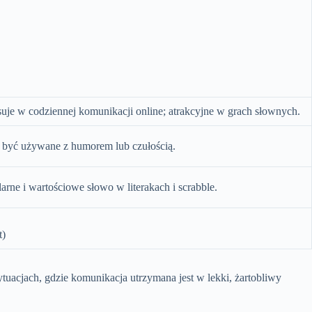
je w codziennej komunikacji online; atrakcyjne w grach słownych.
e być używane z humorem lub czułością.
ne i wartościowe słowo w literakach i scrabble.
t)
acjach, gdzie komunikacja utrzymana jest w lekki, żartobliwy
.