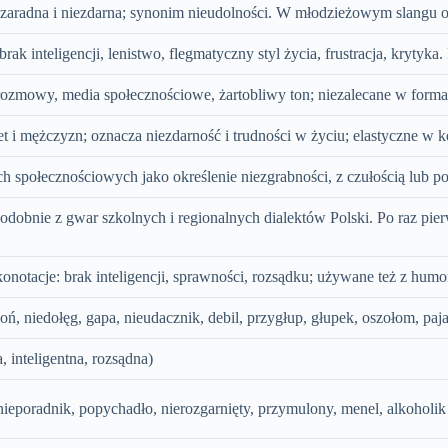
zaradna i niezdarna; synonim nieudolności. W młodzieżowym slangu oz
ak inteligencji, lenistwo, flegmatyczny styl życia, frustracja, krytyka
ozmowy, media społecznościowe, żartobliwy ton; niezalecane w forma
i mężczyzn; oznacza niezdarność i trudności w życiu; elastyczne w ko
 społecznościowych jako określenie niezgrabności, z czułością lub pob
obnie z gwar szkolnych i regionalnych dialektów Polski. Po raz pier
notacje: brak inteligencji, sprawności, rozsądku; używane też z humor
moń, niedołęg, gapa, nieudacznik, debil, przygłup, głupek, oszołom, paj
, inteligentna, rozsądna)
 nieporadnik, popychadło, nierozgarnięty, przymulony, menel, alkoholik