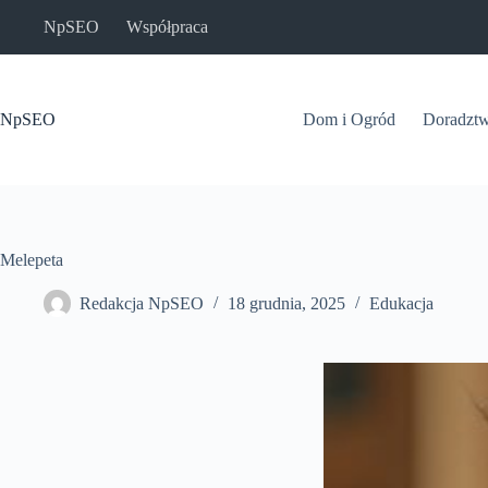
Przejdź
NpSEO
Współpraca
do
treści
NpSEO
Dom i Ogród
Doradzt
Melepeta
Redakcja NpSEO
18 grudnia, 2025
Edukacja