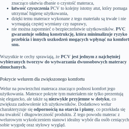
znacząco ułatwia dbanie o czystość materaca,
łatwość czyszczenia
PCV to kolejny istotny atut, który pomaga
utrzymać higienę użytkowania,
dzięki temu materace wykonane z tego materiału są trwałe i nie
wymagają częstej wymiany czy naprawy,
nie można zapomnieć o bezpieczeństwie użytkowników.
PVC
gwarantuje solidną konstrukcję, która minimalizuje ryzyko
przebicia i innych uszkodzeń mogących wpłynąć na komfort
snu.
Wszystkie te cechy sprawiają, że
PCV jest jednym z najchętniej
wybieranych tworzyw do wytwarzania dwuosobowych materacy
dmuchanych.
Pokrycie welurem dla zwiększonego komfortu
Welur na powierzchni materaca znacząco podnosi komfort jego
użytkowania. Materace pokryte tym materiałem nie tylko prezentują
się elegancko, ale także są
niezwykle przyjemne w dotyku
, co
zwiększa zadowolenie ich użytkowników. Dodatkowo welur
charakteryzuje się
odpornością na otarcia i plamy
, co przekłada się
na trwałość i długowieczność produktu. Z tego powodu materac z
welurowym wykończeniem stanowi idealny wybór dla osób ceniących
sobie wygodę oraz stylowy wygląd.