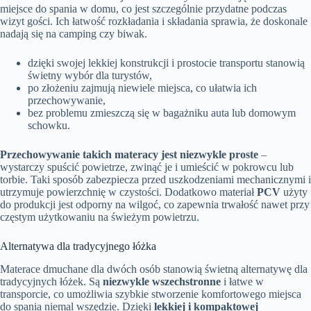
miejsce do spania w domu, co jest szczególnie przydatne podczas
wizyt gości. Ich łatwość rozkładania i składania sprawia, że doskonale
nadają się na camping czy biwak.
dzięki swojej lekkiej konstrukcji i prostocie transportu stanowią
świetny wybór dla turystów,
po złożeniu zajmują niewiele miejsca, co ułatwia ich
przechowywanie,
bez problemu zmieszczą się w bagażniku auta lub domowym
schowku.
Przechowywanie takich materacy jest niezwykle proste
–
wystarczy spuścić powietrze, zwinąć je i umieścić w pokrowcu lub
torbie. Taki sposób zabezpiecza przed uszkodzeniami mechanicznymi i
utrzymuje powierzchnię w czystości. Dodatkowo materiał
PCV
użyty
do produkcji jest odporny na wilgoć, co zapewnia trwałość nawet przy
częstym użytkowaniu na świeżym powietrzu.
Alternatywa dla tradycyjnego łóżka
Materace dmuchane dla dwóch osób stanowią świetną alternatywę dla
tradycyjnych łóżek. Są
niezwykle wszechstronne
i łatwe w
transporcie, co umożliwia szybkie stworzenie komfortowego miejsca
do spania niemal wszędzie. Dzięki
lekkiej i kompaktowej