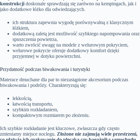
konstrukcji
doskonale sprawdzają się zarówno na kempingach, jak i
jako dodatkowe łóżko dla odwiedzających.
ich struktura zapewnia wygodę porównywalną z klasycznym
łóżkiem,
dodatkową zaletą jest możliwość szybkiego napompowania oraz
spuszczenia powietrza,
warto zwrócić uwagę na modele z welurowym pokryciem,
welurowe pokrycie oferuje dodatkowy komfort dzięki
przyjemnej w dotyku powierzchni.
Przydatność podczas biwakowania i turystyki
Materace dmuchane dla par to niezastąpione akcesorium podczas
biwakowania i podróży. Charakteryzują się:
lekkością,
łatwością transportu,
szybkim rozkładaniem,
kompaktowym rozmiarem po złożeniu.
Ich szybkie rozkładanie jest kluczowe, zwłaszcza gdy często
zmieniamy miejsce noclegu.
Złożone nie zajmują wiele przestrzeni,
co ułatwia ich spakowanie do plecaka czy bagażnika samochodu.