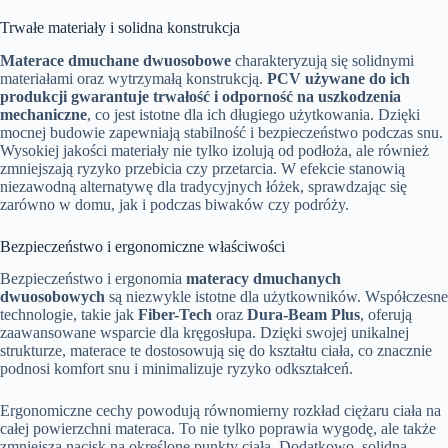
Trwałe materiały i solidna konstrukcja
Materace dmuchane dwuosobowe
charakteryzują się solidnymi
materiałami oraz wytrzymałą konstrukcją.
PCV używane do ich
produkcji gwarantuje trwałość i odporność na uszkodzenia
mechaniczne
, co jest istotne dla ich długiego użytkowania. Dzięki
mocnej budowie zapewniają stabilność i bezpieczeństwo podczas snu.
Wysokiej jakości materiały nie tylko izolują od podłoża, ale również
zmniejszają ryzyko przebicia czy przetarcia. W efekcie stanowią
niezawodną alternatywę dla tradycyjnych łóżek, sprawdzając się
zarówno w domu, jak i podczas biwaków czy podróży.
Bezpieczeństwo i ergonomiczne właściwości
Bezpieczeństwo i ergonomia
materacy dmuchanych
dwuosobowych
są niezwykle istotne dla użytkowników. Współczesne
technologie, takie jak
Fiber-Tech
oraz
Dura-Beam Plus
, oferują
zaawansowane wsparcie dla kręgosłupa. Dzięki swojej unikalnej
strukturze, materace te dostosowują się do kształtu ciała, co znacznie
podnosi komfort snu i minimalizuje ryzyko odkształceń.
Ergonomiczne cechy powodują równomierny rozkład ciężaru ciała na
całej powierzchni materaca. To nie tylko poprawia wygodę, ale także
zmniejsza nacisk na określone punkty ciała. Dodatkowo, solidna