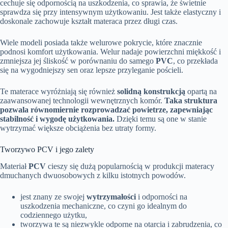
cechuje się odpornością na uszkodzenia, co sprawia, że świetnie
sprawdza się przy intensywnym użytkowaniu. Jest także elastyczny i
doskonale zachowuje kształt materaca przez długi czas.
Wiele modeli posiada także welurowe pokrycie, które znacznie
podnosi komfort użytkowania. Welur nadaje powierzchni miękkość i
zmniejsza jej śliskość w porównaniu do samego
PVC
, co przekłada
się na wygodniejszy sen oraz lepsze przyleganie pościeli.
Te materace wyróżniają się również
solidną konstrukcją
opartą na
zaawansowanej technologii wewnętrznych komór.
Taka struktura
pozwala równomiernie rozprowadzać powietrze, zapewniając
stabilność i wygodę użytkowania.
Dzięki temu są one w stanie
wytrzymać większe obciążenia bez utraty formy.
Tworzywo PCV i jego zalety
Materiał
PCV
cieszy się dużą popularnością w produkcji materacy
dmuchanych dwuosobowych z kilku istotnych powodów.
jest znany ze swojej
wytrzymałości
i odporności na
uszkodzenia mechaniczne, co czyni go idealnym do
codziennego użytku,
tworzywa te są niezwykle odporne na otarcia i zabrudzenia, co