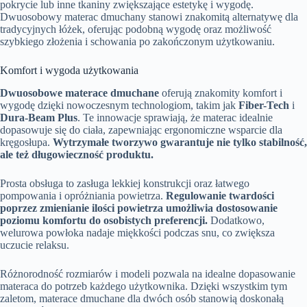
pokrycie lub inne tkaniny zwiększające estetykę i wygodę.
Dwuosobowy materac dmuchany stanowi znakomitą alternatywę dla
tradycyjnych łóżek, oferując podobną wygodę oraz możliwość
szybkiego złożenia i schowania po zakończonym użytkowaniu.
Komfort i wygoda użytkowania
Dwuosobowe materace dmuchane
oferują znakomity komfort i
wygodę dzięki nowoczesnym technologiom, takim jak
Fiber-Tech
i
Dura-Beam Plus
. Te innowacje sprawiają, że materac idealnie
dopasowuje się do ciała, zapewniając ergonomiczne wsparcie dla
kręgosłupa.
Wytrzymałe tworzywo gwarantuje nie tylko stabilność,
ale też długowieczność produktu.
Prosta obsługa to zasługa lekkiej konstrukcji oraz łatwego
pompowania i opróżniania powietrza.
Regulowanie twardości
poprzez zmienianie ilości powietrza umożliwia dostosowanie
poziomu komfortu do osobistych preferencji.
Dodatkowo,
welurowa powłoka nadaje miękkości podczas snu, co zwiększa
uczucie relaksu.
Różnorodność rozmiarów i modeli pozwala na idealne dopasowanie
materaca do potrzeb każdego użytkownika. Dzięki wszystkim tym
zaletom, materace dmuchane dla dwóch osób stanowią doskonałą