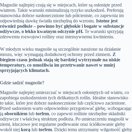
Magnolie najlepiej czują się w miejscach, które są osłonięte przed
wiatrem. Takie warunki minimalizują ryzyko uszkodzeń. Preferują
stanowiska dobrze nasłonecznione lub półcieniste, co zapewnia im
odpowiednią dawkę światła niezbędną do wzrostu.
Istotne jest
również podłoże – powinno być głębokie i bogate w substancje
odżywcze, o lekko kwaśnym odczynie pH.
Te warunki sprzyjają
zdrowemu rozwojowi rośliny oraz intensywnemu kwitnieniu.
W młodym wieku magnolie są szczególnie narażone na działanie
mrozu, więc wymagają dodatkowej ochrony przed zimnem.
Z
biegiem czasu jednak stają się bardziej wytrzymałe na niskie
temperatury, co umożliwia im przetrwanie nawet w mniej
sprzyjających klimatach.
Gdzie sadzić magnolie?
Magnolie najlepiej umieszczać w miejscach osłoniętych od wiatru, co
zapobiega uszkodzeniom tych delikatnych roślin. Idealne stanowisko
to takie, które jest dobrze nasłonecznione lub częściowo zacienione.
Przed sadzeniem warto odpowiednio przygotować glebę, wzbogacając
ją
obornikiem
lub
torfem
, co zapewni roślinie niezbędne składniki
odżywcze i właściwą strukturę podłoża. Po umieszczeniu magnolii w
ziemi, kluczowe jest regularne podlewanie oraz ściółkowanie gleby
wokół niej
korą
lub
torfem
. Dzięki temu utrzymamy wilgotność gleby