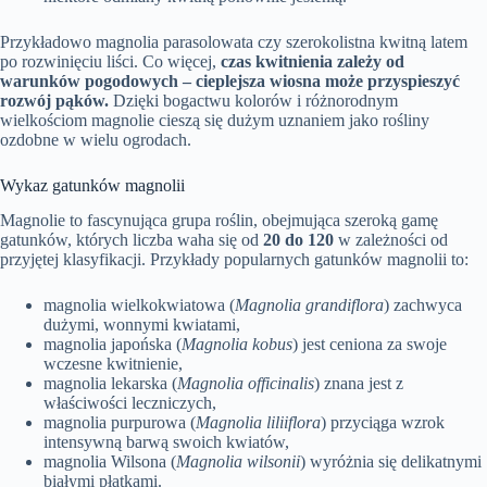
Przykładowo magnolia parasolowata czy szerokolistna kwitną latem
po rozwinięciu liści. Co więcej,
czas kwitnienia zależy od
warunków pogodowych – cieplejsza wiosna może przyspieszyć
rozwój pąków.
Dzięki bogactwu kolorów i różnorodnym
wielkościom magnolie cieszą się dużym uznaniem jako rośliny
ozdobne w wielu ogrodach.
Wykaz gatunków magnolii
Magnolie to fascynująca grupa roślin, obejmująca szeroką gamę
gatunków, których liczba waha się od
20 do 120
w zależności od
przyjętej klasyfikacji. Przykłady popularnych gatunków magnolii to:
magnolia wielkokwiatowa (
Magnolia grandiflora
) zachwyca
dużymi, wonnymi kwiatami,
magnolia japońska (
Magnolia kobus
) jest ceniona za swoje
wczesne kwitnienie,
magnolia lekarska (
Magnolia officinalis
) znana jest z
właściwości leczniczych,
magnolia purpurowa (
Magnolia liliiflora
) przyciąga wzrok
intensywną barwą swoich kwiatów,
magnolia Wilsona (
Magnolia wilsonii
) wyróżnia się delikatnymi
białymi płatkami.