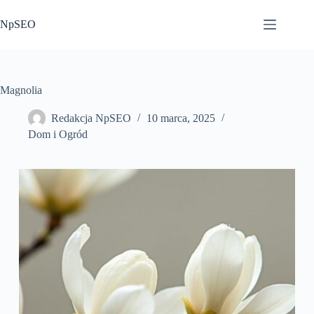
Przejdź
do
NpSEO
treści
Magnolia
Redakcja NpSEO
10 marca, 2025
Dom i Ogród