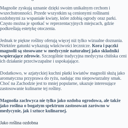
Magnolie zyskują uznanie dzięki swoim unikalnym cechom i
wszechstronności. Przede wszystkim są cenionymi roślinami
ozdobnymi za wspaniałe kwiaty, które zdobią ogrody oraz parki.
Często można je spotkać w reprezentacyjnych miejscach, gdzie
podkreślają estetykę otoczenia.
Jednak te piękne rośliny oferują więcej niż tylko wizualne doznania.
Niektóre gatunki wykazują właściwości lecznicze.
Kora i pączki
magnolii są stosowane w medycynie naturalnej jako składniki
wspierające zdrowie.
Szczególnie tradycyjna medycyna chińska ceni
ich działanie przeciwzapalne i uspokajające.
Dodatkowo, w azjatyckiej kuchni płatki kwiatów magnolii służą jako
aromatyczna przyprawa do ryżu, nadając mu niepowtarzalny smak.
Choć na Zachodzie jest to mniej popularne, ukazuje interesujące
zastosowanie kulinarne tej rośliny.
Magnolia zachwyca nie tylko jako ozdoba ogrodowa, ale także
jako roślina o bogatym spektrum zastosowań zarówno w
medycynie, jak i sztuce kulinarnej.
Jako roślina ozdobna