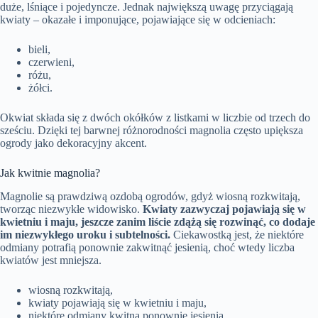
duże, lśniące i pojedyncze. Jednak największą uwagę przyciągają
kwiaty – okazałe i imponujące, pojawiające się w odcieniach:
bieli,
czerwieni,
różu,
żółci.
Okwiat składa się z dwóch okółków z listkami w liczbie od trzech do
sześciu. Dzięki tej barwnej różnorodności magnolia często upiększa
ogrody jako dekoracyjny akcent.
Jak kwitnie magnolia?
Magnolie są prawdziwą ozdobą ogrodów, gdyż wiosną rozkwitają,
tworząc niezwykłe widowisko.
Kwiaty zazwyczaj pojawiają się w
kwietniu i maju, jeszcze zanim liście zdążą się rozwinąć, co dodaje
im niezwykłego uroku i subtelności.
Ciekawostką jest, że niektóre
odmiany potrafią ponownie zakwitnąć jesienią, choć wtedy liczba
kwiatów jest mniejsza.
wiosną rozkwitają,
kwiaty pojawiają się w kwietniu i maju,
niektóre odmiany kwitną ponownie jesienią.