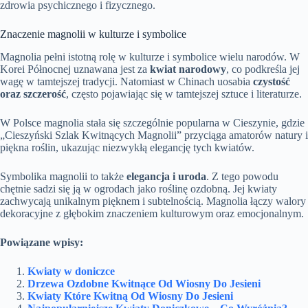
zdrowia psychicznego i fizycznego.
Znaczenie magnolii w kulturze i symbolice
Magnolia pełni istotną rolę w kulturze i symbolice wielu narodów. W
Korei Północnej uznawana jest za
kwiat narodowy
, co podkreśla jej
wagę w tamtejszej tradycji. Natomiast w Chinach uosabia
czystość
oraz szczerość
, często pojawiając się w tamtejszej sztuce i literaturze.
W Polsce magnolia stała się szczególnie popularna w Cieszynie, gdzie
„Cieszyński Szlak Kwitnących Magnolii” przyciąga amatorów natury i
piękna roślin, ukazując niezwykłą elegancję tych kwiatów.
Symbolika magnolii to także
elegancja i uroda
. Z tego powodu
chętnie sadzi się ją w ogrodach jako roślinę ozdobną. Jej kwiaty
zachwycają unikalnym pięknem i subtelnością. Magnolia łączy walory
dekoracyjne z głębokim znaczeniem kulturowym oraz emocjonalnym.
Powiązane wpisy:
Kwiaty w doniczce
Drzewa Ozdobne Kwitnące Od Wiosny Do Jesieni
Kwiaty Które Kwitną Od Wiosny Do Jesieni