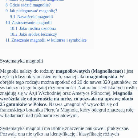
8
Gdzie sadzić magnolie?
9
Jak pielęgnować magnolię?
9.1
Nawożenie magnolii
10
Zastosowanie magnolii
10.1
Jako roślina ozdobna
10.2
Jako środek leczniczy
11
Znaczenie magnolii w kulturze i symbolice
Systematyka magnolii
Magnolia należy do rodziny
magnoliowatych (Magnoliaceae)
i jest
częścią klasy okrytonasiennych, znanej jako
magnoliopsida
. W
obrębie tego rodzaju można spotkać od 20 do nawet 320 gatunków, co
świadczy o jego bogatej różnorodności. Naturalne siedliska tych roślin
znajdują się w Azji Wschodniej oraz Ameryce Północnej.
Magnolia
wyróżnia się odpornością na mróz, co pozwala na uprawę około
25 gatunków w Polsce.
Nazwa „magnolia” wywodzi się od
francuskiego botanika Pierre’a Magnola, który odegrał znaczącą rolę
w badaniach nad roślinami kwiatowymi.
Systematyka magnolii ma istotne znaczenie naukowe i praktyczne.
Pozwala ona nie tylko na identyfikację i klasyfikację różnych