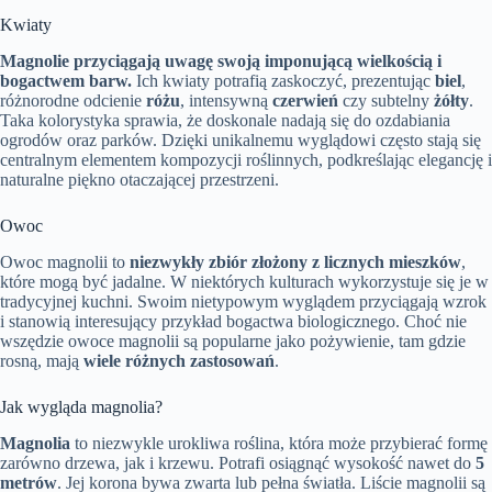
Kwiaty
Magnolie przyciągają uwagę swoją imponującą wielkością i
bogactwem barw.
Ich kwiaty potrafią zaskoczyć, prezentując
biel
,
różnorodne odcienie
różu
, intensywną
czerwień
czy subtelny
żółty
.
Taka kolorystyka sprawia, że doskonale nadają się do ozdabiania
ogrodów oraz parków. Dzięki unikalnemu wyglądowi często stają się
centralnym elementem kompozycji roślinnych, podkreślając elegancję i
naturalne piękno otaczającej przestrzeni.
Owoc
Owoc magnolii to
niezwykły zbiór złożony z licznych mieszków
,
które mogą być jadalne. W niektórych kulturach wykorzystuje się je w
tradycyjnej kuchni. Swoim nietypowym wyglądem przyciągają wzrok
i stanowią interesujący przykład bogactwa biologicznego. Choć nie
wszędzie owoce magnolii są popularne jako pożywienie, tam gdzie
rosną, mają
wiele różnych zastosowań
.
Jak wygląda magnolia?
Magnolia
to niezwykle urokliwa roślina, która może przybierać formę
zarówno drzewa, jak i krzewu. Potrafi osiągnąć wysokość nawet do
5
metrów
. Jej korona bywa zwarta lub pełna światła. Liście magnolii są