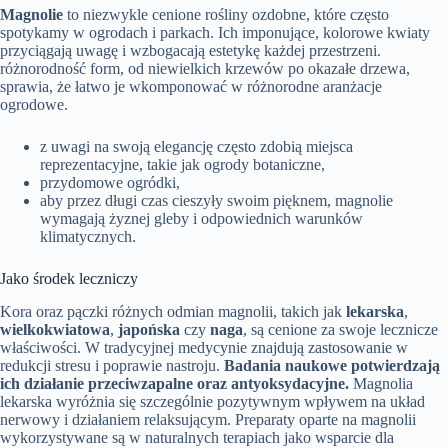
Magnolie
to niezwykle cenione rośliny ozdobne, które często
spotykamy w ogrodach i parkach. Ich imponujące, kolorowe kwiaty
przyciągają uwagę i wzbogacają estetykę każdej przestrzeni.
różnorodność form, od niewielkich krzewów po okazałe drzewa,
sprawia, że łatwo je wkomponować w różnorodne aranżacje
ogrodowe.
z uwagi na swoją elegancję często zdobią miejsca
reprezentacyjne, takie jak ogrody botaniczne,
przydomowe ogródki,
aby przez długi czas cieszyły swoim pięknem, magnolie
wymagają żyznej gleby i odpowiednich warunków
klimatycznych.
Jako środek leczniczy
Kora oraz pączki różnych odmian magnolii, takich jak
lekarska
,
wielkokwiatowa
,
japońska
czy
naga
, są cenione za swoje lecznicze
właściwości. W tradycyjnej medycynie znajdują zastosowanie w
redukcji stresu i poprawie nastroju.
Badania naukowe potwierdzają
ich działanie przeciwzapalne oraz antyoksydacyjne.
Magnolia
lekarska wyróżnia się szczególnie pozytywnym wpływem na układ
nerwowy i działaniem relaksującym. Preparaty oparte na magnolii
wykorzystywane są w naturalnych terapiach jako wsparcie dla