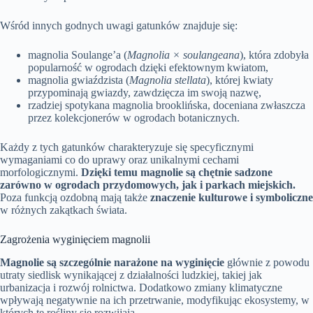
Wśród innych godnych uwagi gatunków znajduje się:
magnolia Soulange’a (
Magnolia × soulangeana
), która zdobyła
popularność w ogrodach dzięki efektownym kwiatom,
magnolia gwiaździsta (
Magnolia stellata
), której kwiaty
przypominają gwiazdy, zawdzięcza im swoją nazwę,
rzadziej spotykana magnolia brooklińska, doceniana zwłaszcza
przez kolekcjonerów w ogrodach botanicznych.
Każdy z tych gatunków charakteryzuje się specyficznymi
wymaganiami co do uprawy oraz unikalnymi cechami
morfologicznymi.
Dzięki temu magnolie są chętnie sadzone
zarówno w ogrodach przydomowych, jak i parkach miejskich.
Poza funkcją ozdobną mają także
znaczenie kulturowe i symboliczne
w różnych zakątkach świata.
Zagrożenia wyginięciem magnolii
Magnolie są szczególnie narażone na wyginięcie
głównie z powodu
utraty siedlisk wynikającej z działalności ludzkiej, takiej jak
urbanizacja i rozwój rolnictwa. Dodatkowo zmiany klimatyczne
wpływają negatywnie na ich przetrwanie, modyfikując ekosystemy, w
których te rośliny się rozwijają.