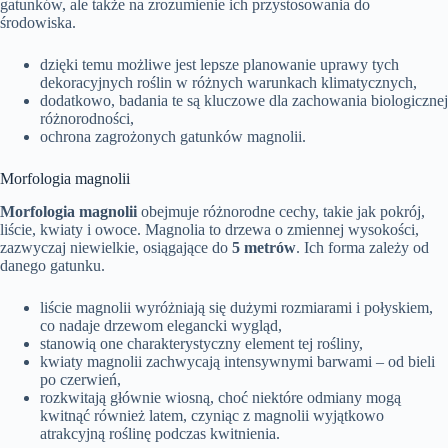
gatunków, ale także na zrozumienie ich przystosowania do
środowiska.
dzięki temu możliwe jest lepsze planowanie uprawy tych
dekoracyjnych roślin w różnych warunkach klimatycznych,
dodatkowo, badania te są kluczowe dla zachowania biologicznej
różnorodności,
ochrona zagrożonych gatunków magnolii.
Morfologia magnolii
Morfologia magnolii
obejmuje różnorodne cechy, takie jak pokrój,
liście, kwiaty i owoce. Magnolia to drzewa o zmiennej wysokości,
zazwyczaj niewielkie, osiągające do
5 metrów
. Ich forma zależy od
danego gatunku.
liście magnolii wyróżniają się dużymi rozmiarami i połyskiem,
co nadaje drzewom elegancki wygląd,
stanowią one charakterystyczny element tej rośliny,
kwiaty magnolii zachwycają intensywnymi barwami – od bieli
po czerwień,
rozkwitają głównie wiosną, choć niektóre odmiany mogą
kwitnąć również latem, czyniąc z magnolii wyjątkowo
atrakcyjną roślinę podczas kwitnienia.