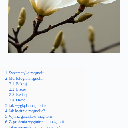
1
Systematyka magnolii
2
Morfologia magnolii
2.1
Pokrój
2.2
Liście
2.3
Kwiaty
2.4
Owoc
3
Jak wygląda magnolia?
4
Jak kwitnie magnolia?
5
Wykaz gatunków magnolii
6
Zagrożenia wyginięciem magnolii
7
Jakie wymagania ma magnolia?