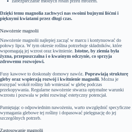
zabezpieczanie młodych roślin przed mrozem.
Dzięki temu magnolia zachwyci nas swoimi bujnymi liśćmi i
pięknymi kwiatami przez długi czas.
Nawożenie magnolii
Nawożenie magnolii najlepiej zacząć w marcu i kontynuować do
połowy lipca. W tym okresie roślina potrzebuje składników, które
wspomagają jej wzrost oraz kwitnienie.
Istotne, by ziemia była
żyzna, przepuszczalna i o kwaśnym odczynie, co sprzyja
zdrowemu rozwojowi.
Fusy kawowe to doskonały domowy nawóz.
Poprawiają strukturę
gleby oraz wspierają rozwój i kwitnienie magnolii.
Można je
rozsypać wokół rośliny lub wmieszać w glebę podczas
przekopywania. Regularne nawożenie stwarza optymalne warunki
wzrostu i pozwala w pełni rozwinąć estetyczny potencjał.
Pamiętając o odpowiednim nawożeniu, warto uwzględnić specyficzne
wymagania glebowe tej rośliny i dopasować pielęgnację do jej
szczególnych potrzeb.
Zastosowanie magnolii