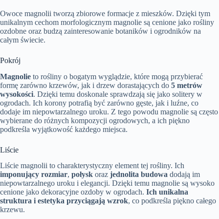
Owoce magnolii tworzą zbiorowe formacje z mieszków. Dzięki tym
unikalnym cechom morfologicznym magnolie są cenione jako rośliny
ozdobne oraz budzą zainteresowanie botaników i ogrodników na
całym świecie.
Pokrój
Magnolie
to rośliny o bogatym wyglądzie, które mogą przybierać
formę zarówno krzewów, jak i drzew dorastających do
5 metrów
wysokości
. Dzięki temu doskonale sprawdzają się jako solitery w
ogrodach. Ich korony potrafią być zarówno gęste, jak i luźne, co
dodaje im niepowtarzalnego uroku. Z tego powodu magnolie są często
wybierane do różnych kompozycji ogrodowych, a ich piękno
podkreśla wyjątkowość każdego miejsca.
Liście
Liście magnolii to charakterystyczny element tej rośliny. Ich
imponujący rozmiar
,
połysk
oraz
jednolita budowa
dodają im
niepowtarzalnego uroku i elegancji. Dzięki temu magnolie są wysoko
cenione jako dekoracyjne ozdoby w ogrodach.
Ich unikalna
struktura i estetyka przyciągają wzrok
, co podkreśla piękno całego
krzewu.