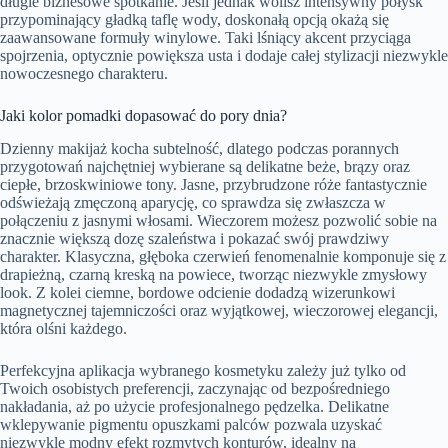
długie biznesowe spotkanie. Jeśli jednak wolisz intensywny połysk
przypominający gładką taflę wody, doskonałą opcją okażą się
zaawansowane formuły winylowe. Taki lśniący akcent przyciąga
spojrzenia, optycznie powiększa usta i dodaje całej stylizacji niezwykle
nowoczesnego charakteru.
Jaki kolor pomadki dopasować do pory dnia?
Dzienny makijaż kocha subtelność, dlatego podczas porannych
przygotowań najchętniej wybierane są delikatne beże, brązy oraz
ciepłe, brzoskwiniowe tony. Jasne, przybrudzone róże fantastycznie
odświeżają zmęczoną aparycję, co sprawdza się zwłaszcza w
połączeniu z jasnymi włosami. Wieczorem możesz pozwolić sobie na
znacznie większą dozę szaleństwa i pokazać swój prawdziwy
charakter. Klasyczna, głęboka czerwień fenomenalnie komponuje się z
drapieżną, czarną kreską na powiece, tworząc niezwykle zmysłowy
look. Z kolei ciemne, bordowe odcienie dodadzą wizerunkowi
magnetycznej tajemniczości oraz wyjątkowej, wieczorowej elegancji,
która olśni każdego.
Perfekcyjna aplikacja wybranego kosmetyku zależy już tylko od
Twoich osobistych preferencji, zaczynając od bezpośredniego
nakładania, aż po użycie profesjonalnego pędzelka. Delikatne
wklepywanie pigmentu opuszkami palców pozwala uzyskać
niezwykle modny efekt rozmytych konturów, idealny na