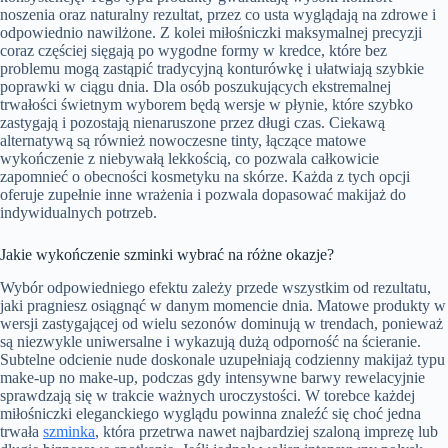
noszenia oraz naturalny rezultat, przez co usta wyglądają na zdrowe i
odpowiednio nawilżone. Z kolei miłośniczki maksymalnej precyzji
coraz częściej sięgają po wygodne formy w kredce, które bez
problemu mogą zastąpić tradycyjną konturówkę i ułatwiają szybkie
poprawki w ciągu dnia. Dla osób poszukujących ekstremalnej
trwałości świetnym wyborem będą wersje w płynie, które szybko
zastygają i pozostają nienaruszone przez długi czas. Ciekawą
alternatywą są również nowoczesne tinty, łączące matowe
wykończenie z niebywałą lekkością, co pozwala całkowicie
zapomnieć o obecności kosmetyku na skórze. Każda z tych opcji
oferuje zupełnie inne wrażenia i pozwala dopasować makijaż do
indywidualnych potrzeb.
Jakie wykończenie szminki wybrać na różne okazje?
Wybór odpowiedniego efektu zależy przede wszystkim od rezultatu,
jaki pragniesz osiągnąć w danym momencie dnia. Matowe produkty w
wersji zastygającej od wielu sezonów dominują w trendach, ponieważ
są niezwykle uniwersalne i wykazują dużą odporność na ścieranie.
Subtelne odcienie nude doskonale uzupełniają codzienny makijaż typu
make-up no make-up, podczas gdy intensywne barwy rewelacyjnie
sprawdzają się w trakcie ważnych uroczystości. W torebce każdej
miłośniczki eleganckiego wyglądu powinna znaleźć się choć jedna
trwała
szminka
, która przetrwa nawet najbardziej szaloną imprezę lub