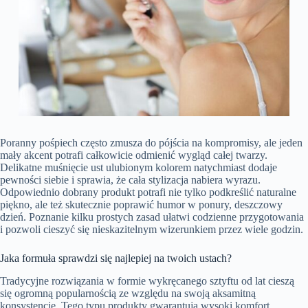
Poranny pośpiech często zmusza do pójścia na kompromisy, ale jeden
mały akcent potrafi całkowicie odmienić wygląd całej twarzy.
Delikatne muśnięcie ust ulubionym kolorem natychmiast dodaje
pewności siebie i sprawia, że cała stylizacja nabiera wyrazu.
Odpowiednio dobrany produkt potrafi nie tylko podkreślić naturalne
piękno, ale też skutecznie poprawić humor w ponury, deszczowy
dzień. Poznanie kilku prostych zasad ułatwi codzienne przygotowania
i pozwoli cieszyć się nieskazitelnym wizerunkiem przez wiele godzin.
Jaka formuła sprawdzi się najlepiej na twoich ustach?
Tradycyjne rozwiązania w formie wykręcanego sztyftu od lat cieszą
się ogromną popularnością ze względu na swoją aksamitną
konsystencję. Tego typu produkty gwarantują wysoki komfort