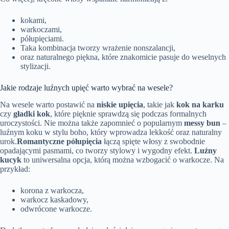
kokami,
warkoczami,
półupięciami.
Taka kombinacja tworzy wrażenie nonszalancji,
oraz naturalnego piękna, które znakomicie pasuje do weselnych
stylizacji.
Jakie rodzaje luźnych upięć warto wybrać na wesele?
Na wesele warto postawić na
niskie upięcia
, takie jak
kok na karku
czy
gładki kok
, które pięknie sprawdzą się podczas formalnych
uroczystości. Nie można także zapomnieć o popularnym
messy bun
–
luźnym koku w stylu boho, który wprowadza lekkość oraz naturalny
urok.
Romantyczne półupięcia
łączą spięte włosy z swobodnie
opadającymi pasmami, co tworzy stylowy i wygodny efekt.
Luźny
kucyk
to uniwersalna opcja, którą można wzbogacić o warkocze. Na
przykład:
korona z warkocza,
warkocz kaskadowy,
odwrócone warkocze.