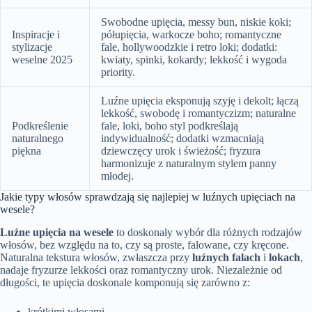
Swobodne upięcia, messy bun, niskie koki;
Inspiracje i
półupięcia, warkocze boho; romantyczne
stylizacje
fale, hollywoodzkie i retro loki; dodatki:
weselne 2025
kwiaty, spinki, kokardy; lekkość i wygoda
priority.
Luźne upięcia eksponują szyję i dekolt; łączą
lekkość, swobodę i romantyczizm; naturalne
Podkreślenie
fale, loki, boho styl podkreślają
naturalnego
indywidualność; dodatki wzmacniają
piękna
dziewczęcy urok i świeżość; fryzura
harmonizuje z naturalnym stylem panny
młodej.
Jakie typy włosów sprawdzają się najlepiej w luźnych upięciach na
wesele?
Luźne upięcia na wesele
to doskonały wybór dla różnych rodzajów
włosów, bez względu na to, czy są proste, falowane, czy kręcone.
Naturalna tekstura włosów, zwłaszcza przy
luźnych falach
i
lokach
,
nadaje fryzurze lekkości oraz romantyczny urok. Niezależnie od
długości, te upięcia doskonale komponują się zarówno z:
krótkimi włosami,