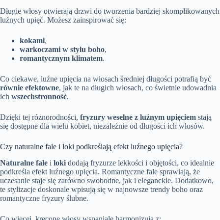
Długie włosy otwierają drzwi do tworzenia bardziej skomplikowanych
luźnych upięć. Możesz zainspirować się:
kokami
,
warkoczami w stylu boho
,
romantycznym klimatem
.
Co ciekawe, luźne upięcia na włosach średniej długości potrafią być
równie efektowne
, jak te na długich włosach, co świetnie udowadnia
ich
wszechstronność
.
Dzięki tej różnorodności,
fryzury weselne z luźnym upięciem
stają
się dostępne dla wielu kobiet, niezależnie od długości ich włosów.
Czy naturalne fale i loki podkreślają efekt luźnego upięcia?
Naturalne fale
i
loki
dodają fryzurze lekkości i objętości, co idealnie
podkreśla efekt luźnego upięcia. Romantyczne fale sprawiają, że
uczesanie staje się zarówno swobodne, jak i eleganckie. Dodatkowo,
te stylizacje doskonale wpisują się w najnowsze trendy boho oraz
romantyczne fryzury ślubne.
Co więcej, kręcone włosy wspaniale harmonizują z: