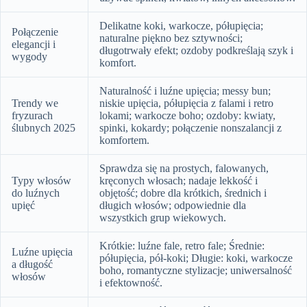
Delikatne koki, warkocze, półupięcia;
Połączenie
naturalne piękno bez sztywności;
elegancji i
długotrwały efekt; ozdoby podkreślają szyk i
wygody
komfort.
Naturalność i luźne upięcia; messy bun;
Trendy we
niskie upięcia, półupięcia z falami i retro
fryzurach
lokami; warkocze boho; ozdoby: kwiaty,
ślubnych 2025
spinki, kokardy; połączenie nonszalancji z
komfortem.
Sprawdza się na prostych, falowanych,
Typy włosów
kręconych włosach; nadaje lekkość i
do luźnych
objętość; dobre dla krótkich, średnich i
upięć
długich włosów; odpowiednie dla
wszystkich grup wiekowych.
Krótkie: luźne fale, retro fale; Średnie:
Luźne upięcia
półupięcia, pół-koki; Długie: koki, warkocze
a długość
boho, romantyczne stylizacje; uniwersalność
włosów
i efektowność.