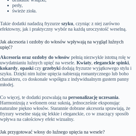
perły,
świeże zioła.
Takie dodatki nadadzą fryzurze
szyku
, czyniąc z niej zarówno
efektowny, jak i praktyczny wybór na każdą uroczystość weselną.
Jak akcesoria i ozdoby do włosów wpływają na wygląd luźnych
upięć?
Akcesoria oraz ozdoby do włosów
pełnią niezwykle istotną rolę w
uwydatnianiu luźnych upięć na wesele.
Kwiaty
,
eleganckie spinki
,
kokardy
,
opaski
czy
grzebyki
dodają fryzurze wyjątkowego stylu i
szyku. Dzięki nim luźne upięcia nabierają romantycznego lub boho
charakteru, co doskonale współgra z indywidualnym gustem panny
młodej.
Co więcej, te dodatki pozwalają na
personalizację uczesania
.
Harmonizują z welonem oraz suknią, jednocześnie eksponując
naturalne piękno włosów. Starannie dobrane akcesoria sprawiają, że
fryzury weselne stają się lekkie i eleganckie, co w znaczący sposób
wpływa na całościowy efekt wizualny.
Jak przygotować włosy do luźnego upięcia na wesele?