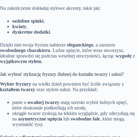
Na zakończenie dokładaj stylowe akcenty, takie jak:
ozdobne spinki
,
kwiaty
,
dyskretne dodatki
.
Dzięki nim twoja fryzura nabierze
eleganckiego
, a zarazem
swobodnego charakteru
. Luźne upięcie, które teraz stworzysz,
idealnie sprawdzi się podczas weselnej uroczystości, łącząc
wygodę
z
wyjątkowym stylem
.
Jak wybrać stylizację fryzury ślubnej do kształtu twarzy i sukni?
Wybór fryzury
na wielki dzień powinien być ściśle związany z
kształtem twarzy
oraz
stylem sukni
. Na przykład:
panie o
owalnej twarzy
mają szeroki wybór luźnych upięć,
które doskonale podkreślają ich urodę,
okrągłe twarze zyskują na lekkim wyglądzie, gdy zdecydują się
na
asymetryczne upięcia
lub
swobodne fale
, które mogą
wysmuklić rysy.