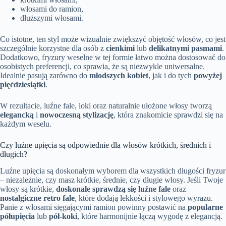
włosami do ramion,
dłuższymi włosami.
Co istotne, ten styl może wizualnie zwiększyć objętość włosów, co jest
szczególnie korzystne dla osób z
cienkimi
lub
delikatnymi pasmami
.
Dodatkowo, fryzury weselne w tej formie łatwo można dostosować do
osobistych preferencji, co sprawia, że są niezwykle uniwersalne.
Idealnie pasują zarówno do
młodszych kobiet
, jak i do tych
powyżej
pięćdziesiątki
.
W rezultacie, luźne fale, loki oraz naturalnie ułożone włosy tworzą
elegancką
i
nowoczesną stylizację
, która znakomicie sprawdzi się na
każdym weselu.
Czy luźne upięcia są odpowiednie dla włosów krótkich, średnich i
długich?
Luźne upięcia są doskonałym wyborem dla wszystkich długości fryzur
– niezależnie, czy masz krótkie, średnie, czy długie włosy. Jeśli Twoje
włosy są krótkie,
doskonale sprawdzą się luźne fale
oraz
nostalgiczne retro fale
, które dodają lekkości i stylowego wyrazu.
Panie z włosami sięgającymi ramion powinny postawić na
popularne
półupięcia
lub
pół-koki
, które harmonijnie łączą wygodę z elegancją.