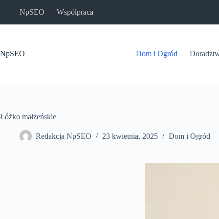
Przejdź
NpSEO
Współpraca
do
treści
NpSEO
Dom i Ogród
Doradzt
Łóżko małżeńskie
Redakcja NpSEO
23 kwietnia, 2025
Dom i Ogród