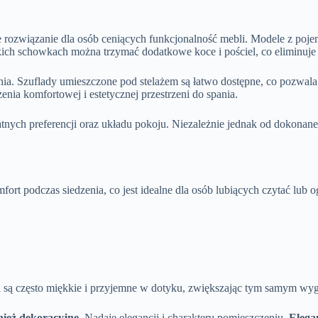
 rozwiązanie dla osób ceniących funkcjonalność mebli. Modele z poj
takich schowkach można trzymać dodatkowe koce i pościel, co eliminu
nia. Szuflady umieszczone pod stelażem są łatwo dostępne, co pozwal
enia komfortowej i estetycznej przestrzeni do spania.
nych preferencji oraz układu pokoju. Niezależnie jednak od dokonan
rt podczas siedzenia, co jest idealne dla osób lubiących czytać lub 
i są często miękkie i przyjemne w dotyku, zwiększając tym samym wy
nież dekoracyjne.
Nadaje elegancji i charakteru pomieszczeniu.
Elega