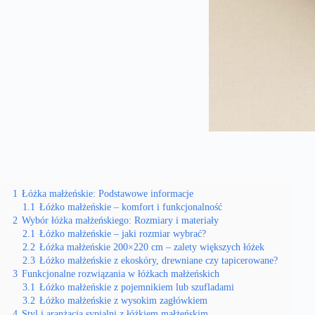
1
Łóżka małżeńskie: Podstawowe informacje
1.1
Łóżko małżeńskie – komfort i funkcjonalność
2
Wybór łóżka małżeńskiego: Rozmiary i materiały
2.1
Łóżko małżeńskie – jaki rozmiar wybrać?
2.2
Łóżka małżeńskie 200×220 cm – zalety większych łóżek
2.3
Łóżko małżeńskie z ekoskóry, drewniane czy tapicerowane?
3
Funkcjonalne rozwiązania w łóżkach małżeńskich
3.1
Łóżko małżeńskie z pojemnikiem lub szufladami
3.2
Łóżko małżeńskie z wysokim zagłówkiem
4
Styl i aranżacja sypialni z łóżkiem małżeńskim