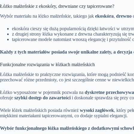
Łóżko małżeńskie z ekoskóry, drewniane czy tapicerowane?
Wybór materiału na łóżko małżeńskie, takiego jak
ekoskóra
,
drewno
ekoskóra cieszy się dużą popularnością dzięki łatwości w utr
z drugiej strony łóżka wykonane z drewna charakteryzują się trw
tapicerowane modele natomiast wnoszą elegancję i przytulność o
Każdy z tych materiałów posiada swoje unikalne zalety, a decyzja
Funkcjonalne rozwiązania w łóżkach małżeńskich
Łóżka małżeńskie to praktyczne rozwiązania, które mogą podnieść kom
przechować różne przedmioty, co jest szczególnie cenne w niewielki
Łóżko wyposażone w pojemnik pozwala na
dyskretne przechowywa
oferuje
szybki dostęp do zawartości
i doskonale sprawdza się przy 
Wiele łóżek małżeńskich posiada również
wysoki zagłówek
, który pe
miękkimi materiałami tapicerowanymi, co dodaje sypialni elegancji.
Wybór funkcjonalnego łóżka małżeńskiego z dodatkowymi schowkam