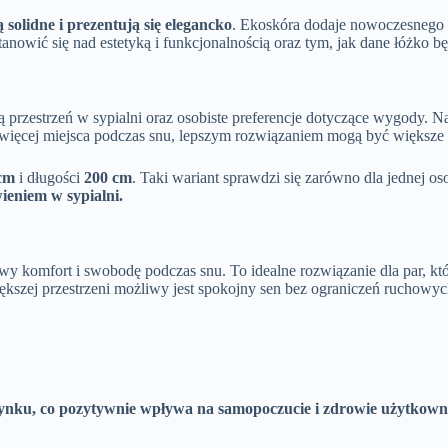
solidne i prezentują się elegancko
. Ekoskóra dodaje nowoczesnego c
owić się nad estetyką i funkcjonalnością oraz tym, jak dane łóżko bę
przestrzeń w sypialni oraz osobiste preferencje dotyczące wygody. N
ie więcej miejsca podczas snu, lepszym rozwiązaniem mogą być większ
cm
i długości
200 cm
. Taki wariant sprawdzi się zarówno dla jednej os
ieniem w sypialni.
y komfort i swobodę podczas snu. To idealne rozwiązanie dla par, któ
zej przestrzeni możliwy jest spokojny sen bez ograniczeń ruchowych, c
oczynku, co pozytywnie wpływa na samopoczucie i zdrowie użytkow