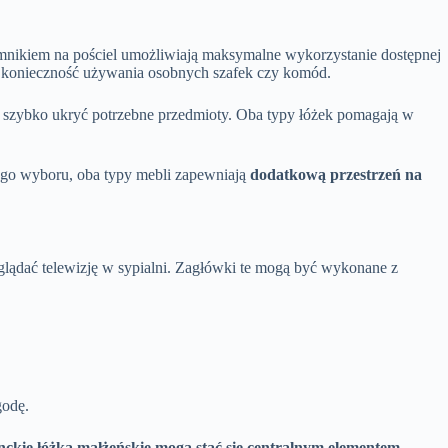
emnikiem na pościel umożliwiają maksymalne wykorzystanie dostępnej
je konieczność używania osobnych szafek czy komód.
a szybko ukryć potrzebne przedmioty. Oba typy łóżek pomagają w
ego wyboru, oba typy mebli zapewniają
dodatkową przestrzeń na
oglądać telewizję w sypialni. Zagłówki te mogą być wykonane z
godę.
nckie łóżka małżeńskie mogą stać się centralnym elementem