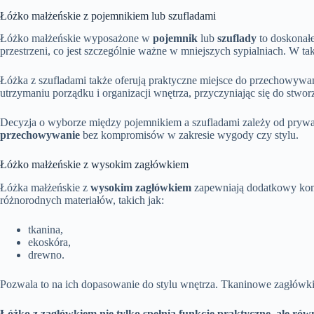
Łóżko małżeńskie z pojemnikiem lub szufladami
Łóżko małżeńskie wyposażone w
pojemnik
lub
szuflady
to doskonałe
przestrzeni, co jest szczególnie ważne w mniejszych sypialniach. W 
Łóżka z szufladami także oferują praktyczne miejsce do przechowywa
utrzymaniu porządku i organizacji wnętrza, przyczyniając się do stworz
Decyzja o wyborze między pojemnikiem a szufladami zależy od prywat
przechowywanie
bez kompromisów w zakresie wygody czy stylu.
Łóżko małżeńskie z wysokim zagłówkiem
Łóżka małżeńskie z
wysokim zagłówkiem
zapewniają dodatkowy komfo
różnorodnych materiałów, takich jak:
tkanina,
ekoskóra,
drewno.
Pozwala to na ich dopasowanie do stylu wnętrza. Tkaninowe zagłówk
Łóżko z zagłówkiem nie tylko spełnia funkcje praktyczne, ale rów