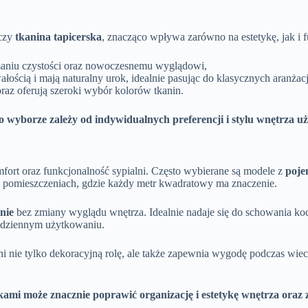
czy
tkanina tapicerska
, znacząco wpływa zarówno na estetykę, jak i f
zymaniu czystości oraz nowoczesnemu wyglądowi,
ałością i mają naturalny urok, idealnie pasując do klasycznych aranżacj
raz oferują szeroki wybór kolorów tkanin.
 o wyborze zależy od indywidualnych preferencji i stylu wnętrza u
fort oraz funkcjonalność sypialni. Często wybierane są modele z
poje
ch pomieszczeniach, gdzie każdy metr kwadratowy ma znaczenie.
nie
bez zmiany wyglądu wnętrza. Idealnie nadaje się do schowania ko
codziennym użytkowaniu.
łni nie tylko dekoracyjną rolę, ale także zapewnia wygodę podczas wiec
i może znacznie poprawić organizację i estetykę wnętrza oraz z