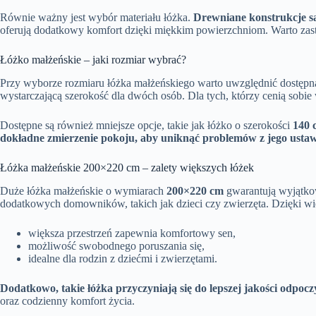
Równie ważny jest wybór materiału łóżka.
Drewniane konstrukcje są 
oferują dodatkowy komfort dzięki miękkim powierzchniom. Warto zastan
Łóżko małżeńskie – jaki rozmiar wybrać?
Przy wyborze rozmiaru łóżka małżeńskiego warto uwzględnić dostępną 
wystarczającą szerokość dla dwóch osób. Dla tych, którzy cenią sob
Dostępne są również mniejsze opcje, takie jak łóżko o szerokości
140 
dokładne zmierzenie pokoju, aby uniknąć problemów z jego ustaw
Łóżka małżeńskie 200×220 cm – zalety większych łóżek
Duże łóżka małżeńskie o wymiarach
200×220 cm
gwarantują wyjątkow
dodatkowych domowników, takich jak dzieci czy zwierzęta. Dzięki więks
większa przestrzeń zapewnia komfortowy sen,
możliwość swobodnego poruszania się,
idealne dla rodzin z dziećmi i zwierzętami.
Dodatkowo, takie łóżka przyczyniają się do lepszej jakości odp
oraz codzienny komfort życia.