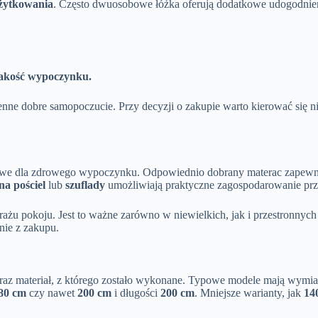
użytkowania
. Często dwuosobowe łóżka oferują dodatkowe udogodnien
 jakość wypoczynku.
enne dobre samopoczucie. Przy decyzji o zakupie warto kierować się 
owe dla zdrowego wypoczynku. Odpowiednio dobrany materac zapewnia w
na pościel
lub
szuflady
umożliwiają praktyczne zagospodarowanie przes
żu pokoju. Jest to ważne zarówno w niewielkich, jak i przestronnych
nie z zakupu.
oraz materiał, z którego zostało wykonane. Typowe modele mają wymi
80 cm
czy nawet
200 cm
i długości
200 cm
. Mniejsze warianty, jak
14