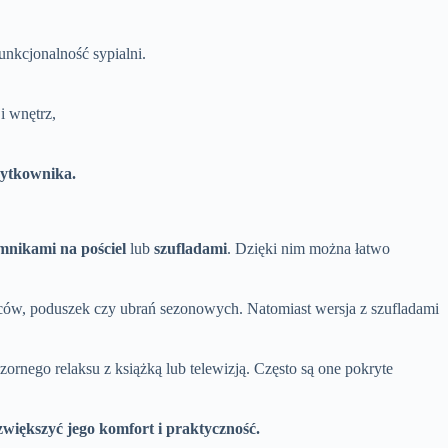
unkcjonalność sypialni.
i wnętrz,
żytkownika.
mnikami na pościel
lub
szufladami
. Dzięki nim można łatwo
ców, poduszek czy ubrań sezonowych. Natomiast wersja z szufladami
zornego relaksu z książką lub telewizją. Często są one pokryte
większyć jego komfort i praktyczność.