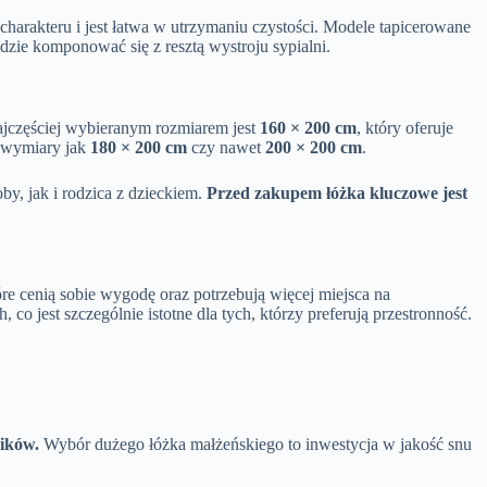
harakteru i jest łatwa w utrzymaniu czystości. Modele tapicerowane
dzie komponować się z resztą wystroju sypialni.
ajczęściej wybieranym rozmiarem jest
160 × 200 cm
, który oferuje
e wymiary jak
180 × 200 cm
czy nawet
200 × 200 cm
.
oby, jak i rodzica z dzieckiem.
Przed zakupem łóżka kluczowe jest
re cenią sobie wygodę oraz potrzebują więcej miejsca na
o jest szczególnie istotne dla tych, którzy preferują przestronność.
ników.
Wybór dużego łóżka małżeńskiego to inwestycja w jakość snu