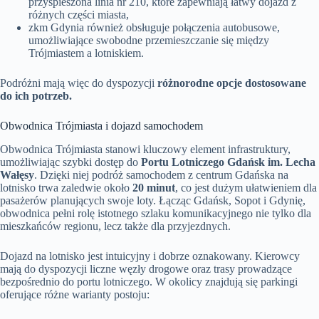
przyspieszona linia nr 210, które zapewniają łatwy dojazd z
różnych części miasta,
zkm Gdynia również obsługuje połączenia autobusowe,
umożliwiające swobodne przemieszczanie się między
Trójmiastem a lotniskiem.
Podróżni mają więc do dyspozycji
różnorodne opcje dostosowane
do ich potrzeb.
Obwodnica Trójmiasta i dojazd samochodem
Obwodnica Trójmiasta stanowi kluczowy element infrastruktury,
umożliwiając szybki dostęp do
Portu Lotniczego Gdańsk im. Lecha
Wałęsy
. Dzięki niej podróż samochodem z centrum Gdańska na
lotnisko trwa zaledwie około
20 minut
, co jest dużym ułatwieniem dla
pasażerów planujących swoje loty. Łącząc Gdańsk, Sopot i Gdynię,
obwodnica pełni rolę istotnego szlaku komunikacyjnego nie tylko dla
mieszkańców regionu, lecz także dla przyjezdnych.
Dojazd na lotnisko jest intuicyjny i dobrze oznakowany. Kierowcy
mają do dyspozycji liczne węzły drogowe oraz trasy prowadzące
bezpośrednio do portu lotniczego. W okolicy znajdują się parkingi
oferujące różne warianty postoju: