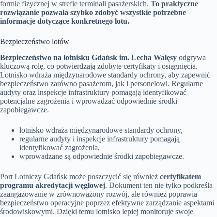
formie fizycznej w strefie terminali pasażerskich.
To praktyczne
rozwiązanie pozwala szybko zdobyć wszystkie potrzebne
informacje dotyczące konkretnego lotu.
Bezpieczeństwo lotów
Bezpieczeństwo na lotnisku Gdańsk im. Lecha Wałęsy
odgrywa
kluczową rolę, co potwierdzają zdobyte certyfikaty i osiągnięcia.
Lotnisko wdraża międzynarodowe standardy ochrony, aby zapewnić
bezpieczeństwo zarówno pasażerom, jak i personelowi. Regularne
audyty oraz inspekcje infrastruktury pomagają identyfikować
potencjalne zagrożenia i wprowadzać odpowiednie środki
zapobiegawcze.
lotnisko wdraża międzynarodowe standardy ochrony,
regularne audyty i inspekcje infrastruktury pomagają
identyfikować zagrożenia,
wprowadzane są odpowiednie środki zapobiegawcze.
Port Lotniczy Gdańsk może poszczycić się również
certyfikatem
programu akredytacji węglowej
. Dokument ten nie tylko podkreśla
zaangażowanie w zrównoważony rozwój, ale również poprawia
bezpieczeństwo operacyjne poprzez efektywne zarządzanie aspektami
środowiskowymi. Dzięki temu lotnisko lepiej monitoruje swoje