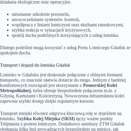
działania ekologiczne oraz operacyjne.
nieustanne szkolenie personelu,
unowocześnianie systemów kontroli,
współpraca z liniami lotniczymi oraz służbami ratunkowymi,
szybka reakcja w sytuacjach kryzysowych,
spokój ducha podróżnych korzystających z usług lotniska.
Dlatego podróżni mogą korzystać z usług Portu Lotniczego Gdańsk ze
spokojem ducha.
Transport i dojazd do lotniska Gdańsk
Lotnisko w Gdańsku jest doskonale połączone z różnymi formami
transportu, co znacznie ułatwia dotarcie do niego. Jednym z bardziej
komfortowych rozwiązań jest skorzystanie z
Pomorskiej Kolei
Metropolitalnej
, która oferuje bezpośrednie połączenia m.in. z
Gdynią, Kartuzami i Kościerzyną. Nowoczesna infrastruktura kolei
zapewnia szybki dostęp dzięki regularnym kursom.
Transport miejski również odgrywa kluczową rolę w dojeździe na
lotnisko.
Szybka Kolej Miejska (SKM)
łączy ważne punkty
Trójmiasta z portem lotniczym. Dodatkowo autobusy ZTM Gdańsk
obsługują kilka linii prowadzących bezpośrednio na miejsce, jak