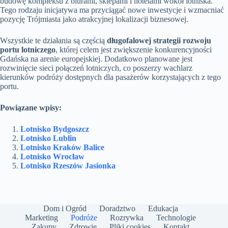
budowę kompleksu z biurami, sklepami i hotelami wokół lotniska.
Tego rodzaju inicjatywa ma przyciągać nowe inwestycje i wzmacniać
pozycję Trójmiasta jako atrakcyjnej lokalizacji biznesowej.
Wszystkie te działania są częścią
długofalowej strategii rozwoju
portu lotniczego
, której celem jest zwiększenie konkurencyjności
Gdańska na arenie europejskiej. Dodatkowo planowane jest
rozwinięcie sieci połączeń lotniczych, co poszerzy wachlarz
kierunków podróży dostępnych dla pasażerów korzystających z tego
portu.
Powiązane wpisy:
Lotnisko Bydgoszcz
Lotnisko Lublin
Lotnisko Kraków Balice
Lotnisko Wrocław
Lotnisko Rzeszów Jasionka
Dom i Ogród
Doradztwo
Edukacja
Marketing
Podróże
Rozrywka
Technologie
Zakupy
Zdrowie
Pliki cookies
Kontakt