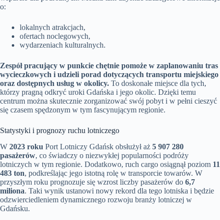
o:
lokalnych atrakcjach,
ofertach noclegowych,
wydarzeniach kulturalnych.
Zespół pracujący w punkcie chętnie pomoże w zaplanowaniu tras
wycieczkowych i udzieli porad dotyczących transportu miejskiego
oraz dostępnych usług w okolicy.
To doskonałe miejsce dla tych,
którzy pragną odkryć uroki Gdańska i jego okolic. Dzięki temu
centrum można skutecznie zorganizować swój pobyt i w pełni cieszyć
się czasem spędzonym w tym fascynującym regionie.
Statystyki i prognozy ruchu lotniczego
W
2023 roku
Port Lotniczy Gdańsk obsłużył aż
5 907 280
pasażerów
, co świadczy o niezwykłej popularności podróży
lotniczych w tym regionie. Dodatkowo, ruch cargo osiągnął poziom
11
483 ton
, podkreślając jego istotną rolę w transporcie towarów. W
przyszłym roku prognozuje się wzrost liczby pasażerów do
6,7
miliona
. Taki wynik ustanowi nowy rekord dla tego lotniska i będzie
odzwierciedleniem dynamicznego rozwoju branży lotniczej w
Gdańsku.