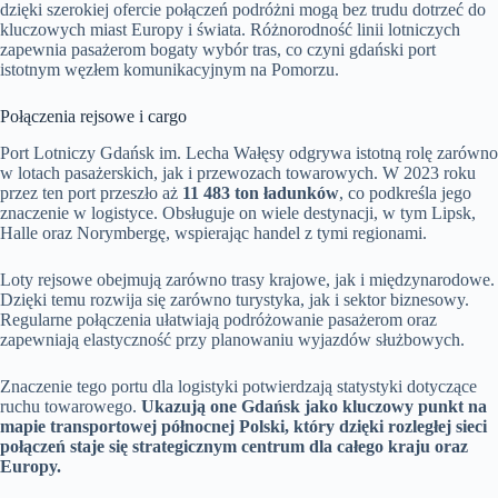
dzięki szerokiej ofercie połączeń podróżni mogą bez trudu dotrzeć do
kluczowych miast Europy i świata. Różnorodność linii lotniczych
zapewnia pasażerom bogaty wybór tras, co czyni gdański port
istotnym węzłem komunikacyjnym na Pomorzu.
Połączenia rejsowe i cargo
Port Lotniczy Gdańsk im. Lecha Wałęsy odgrywa istotną rolę zarówno
w lotach pasażerskich, jak i przewozach towarowych. W 2023 roku
przez ten port przeszło aż
11 483 ton ładunków
, co podkreśla jego
znaczenie w logistyce. Obsługuje on wiele destynacji, w tym Lipsk,
Halle oraz Norymbergę, wspierając handel z tymi regionami.
Loty rejsowe obejmują zarówno trasy krajowe, jak i międzynarodowe.
Dzięki temu rozwija się zarówno turystyka, jak i sektor biznesowy.
Regularne połączenia ułatwiają podróżowanie pasażerom oraz
zapewniają elastyczność przy planowaniu wyjazdów służbowych.
Znaczenie tego portu dla logistyki potwierdzają statystyki dotyczące
ruchu towarowego.
Ukazują one Gdańsk jako kluczowy punkt na
mapie transportowej północnej Polski, który dzięki rozległej sieci
połączeń staje się strategicznym centrum dla całego kraju oraz
Europy.