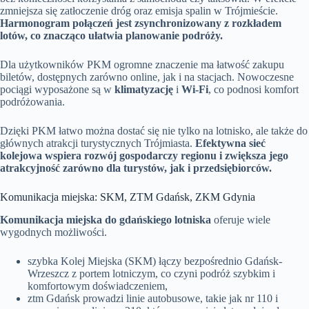
zmniejsza się zatłoczenie dróg oraz emisja spalin w Trójmieście.
Harmonogram połączeń jest zsynchronizowany z rozkładem
lotów, co znacząco ułatwia planowanie podróży.
Dla użytkowników PKM ogromne znaczenie ma łatwość zakupu
biletów, dostępnych zarówno online, jak i na stacjach. Nowoczesne
pociągi wyposażone są w
klimatyzację
i
Wi-Fi
, co podnosi komfort
podróżowania.
Dzięki PKM łatwo można dostać się nie tylko na lotnisko, ale także do
głównych atrakcji turystycznych Trójmiasta.
Efektywna sieć
kolejowa wspiera rozwój gospodarczy regionu i zwiększa jego
atrakcyjność zarówno dla turystów, jak i przedsiębiorców.
Komunikacja miejska: SKM, ZTM Gdańsk, ZKM Gdynia
Komunikacja miejska do gdańskiego lotniska
oferuje wiele
wygodnych możliwości.
szybka Kolej Miejska (SKM) łączy bezpośrednio Gdańsk-
Wrzeszcz z portem lotniczym, co czyni podróż szybkim i
komfortowym doświadczeniem,
ztm Gdańsk prowadzi linie autobusowe, takie jak nr 110 i