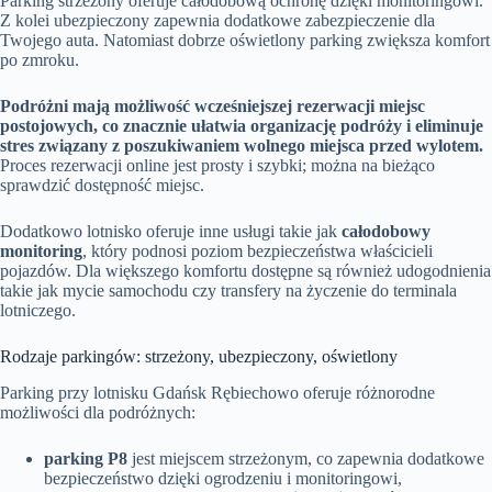
Parking strzeżony oferuje całodobową ochronę dzięki monitoringowi.
Z kolei ubezpieczony zapewnia dodatkowe zabezpieczenie dla
Twojego auta. Natomiast dobrze oświetlony parking zwiększa komfort
po zmroku.
Podróżni mają możliwość wcześniejszej rezerwacji miejsc
postojowych, co znacznie ułatwia organizację podróży i eliminuje
stres związany z poszukiwaniem wolnego miejsca przed wylotem.
Proces rezerwacji online jest prosty i szybki; można na bieżąco
sprawdzić dostępność miejsc.
Dodatkowo lotnisko oferuje inne usługi takie jak
całodobowy
monitoring
, który podnosi poziom bezpieczeństwa właścicieli
pojazdów. Dla większego komfortu dostępne są również udogodnienia
takie jak mycie samochodu czy transfery na życzenie do terminala
lotniczego.
Rodzaje parkingów: strzeżony, ubezpieczony, oświetlony
Parking przy lotnisku Gdańsk Rębiechowo oferuje różnorodne
możliwości dla podróżnych:
parking P8
jest miejscem strzeżonym, co zapewnia dodatkowe
bezpieczeństwo dzięki ogrodzeniu i monitoringowi,