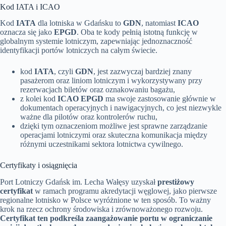
Kod IATA i ICAO
Kod
IATA
dla lotniska w Gdańsku to
GDN
, natomiast
ICAO
oznacza się jako
EPGD
. Oba te kody pełnią istotną funkcję w
globalnym systemie lotniczym, zapewniając jednoznaczność
identyfikacji portów lotniczych na całym świecie.
kod
IATA
, czyli
GDN
, jest zazwyczaj bardziej znany
pasażerom oraz liniom lotniczym i wykorzystywany przy
rezerwacjach biletów oraz oznakowaniu bagażu,
z kolei kod
ICAO
EPGD
ma swoje zastosowanie głównie w
dokumentach operacyjnych i nawigacyjnych, co jest niezwykle
ważne dla pilotów oraz kontrolerów ruchu,
dzięki tym oznaczeniom możliwe jest sprawne zarządzanie
operacjami lotniczymi oraz skuteczna komunikacja między
różnymi uczestnikami sektora lotnictwa cywilnego.
Certyfikaty i osiągnięcia
Port Lotniczy Gdańsk im. Lecha Wałęsy uzyskał
prestiżowy
certyfikat
w ramach programu akredytacji węglowej, jako pierwsze
regionalne lotnisko w Polsce wyróżnione w ten sposób. To ważny
krok na rzecz ochrony środowiska i zrównoważonego rozwoju.
Certyfikat ten podkreśla zaangażowanie portu w ograniczanie