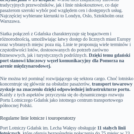
tradycyjnych przewoźników, jak i linie niskokosztowe, co daje
pasażerom szeroki wybór pod względem cen i dostępnych usług.
Najczęściej wybierane kierunki to Londyn, Oslo, Sztokholm oraz
Warszawa.
Siatka połączeń z Gdańska charakteryzuje się bogactwem i
różnorodnością, umożliwiając łatwy dostęp do licznych miast Europy
oraz wybranych miejsc poza nią. Linie te proponują wiele terminów i
częstotliwości lotów, dostosowanych do potrzeb zarówno
biznesowych, jak i turystycznych podróżnych.
Dzięki temu gdański
port stanowi kluczowy węzeł komunikacyjny dla Pomorza na
arenie międzynarodowej.
Nie można też pominąć rozwijającego się sektora cargo. Choć lotnisko
koncentruje się głównie na obsłudze pasażerów,
transport towarowy
zyskuje na znaczeniu dzięki odpowiedniej infrastrukturze portu.
Każdy z tych aspektów przyczynia się do dynamicznego rozwoju
Portu Lotniczego Gdańsk jako istotnego centrum transportowego
północnej Polski.
Regularne linie lotnicze i touroperatorzy
Port Lotniczy Gdańsk im. Lecha Wałęsy obsługuje
11 stałych linii
lotniczych
, które oferują bezpośrednie połączenia do 75 miejsc w 23