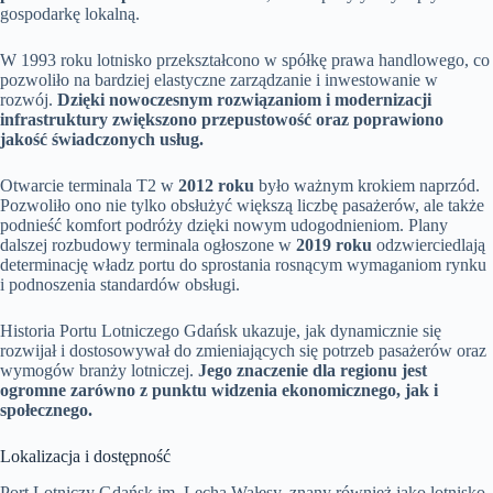
gospodarkę lokalną.
W 1993 roku lotnisko przekształcono w spółkę prawa handlowego, co
pozwoliło na bardziej elastyczne zarządzanie i inwestowanie w
rozwój.
Dzięki nowoczesnym rozwiązaniom i modernizacji
infrastruktury zwiększono przepustowość oraz poprawiono
jakość świadczonych usług.
Otwarcie terminala T2 w
2012 roku
było ważnym krokiem naprzód.
Pozwoliło ono nie tylko obsłużyć większą liczbę pasażerów, ale także
podnieść komfort podróży dzięki nowym udogodnieniom. Plany
dalszej rozbudowy terminala ogłoszone w
2019 roku
odzwierciedlają
determinację władz portu do sprostania rosnącym wymaganiom rynku
i podnoszenia standardów obsługi.
Historia Portu Lotniczego Gdańsk ukazuje, jak dynamicznie się
rozwijał i dostosowywał do zmieniających się potrzeb pasażerów oraz
wymogów branży lotniczej.
Jego znaczenie dla regionu jest
ogromne zarówno z punktu widzenia ekonomicznego, jak i
społecznego.
Lokalizacja i dostępność
Port Lotniczy Gdańsk im. Lecha Wałęsy, znany również jako lotnisko