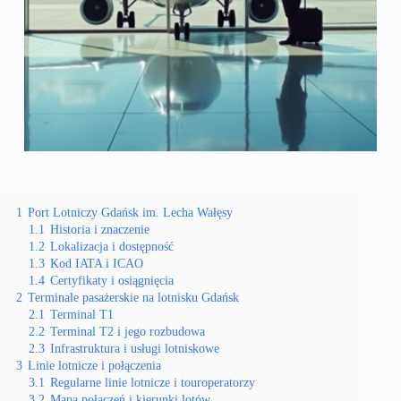
1
Port Lotniczy Gdańsk im. Lecha Wałęsy
1.1
Historia i znaczenie
1.2
Lokalizacja i dostępność
1.3
Kod IATA i ICAO
1.4
Certyfikaty i osiągnięcia
2
Terminale pasażerskie na lotnisku Gdańsk
2.1
Terminal T1
2.2
Terminal T2 i jego rozbudowa
2.3
Infrastruktura i usługi lotniskowe
3
Linie lotnicze i połączenia
3.1
Regularne linie lotnicze i touroperatorzy
3.2
Mapa połączeń i kierunki lotów