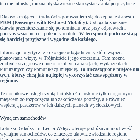
terenie lotniska, można błyskawicznie skorzystać z auta po przylocie.
Dla osób mających trudności z poruszaniem się dostępna jest
asysta
PRM (Passenger with Reduced Mobility)
. Usługa ta znacznie
ułatwia przemieszczanie się po terminalu oraz przy odprawach i
podczas wsiadania na pokład samolotu.
W ten sposób podróże stają
się bardziej przyjazne i wygodne dla każdego.
Informacje turystyczne to kolejne udogodnienie, które wspiera
planowanie wizyty w Trójmieście i jego otoczeniu. Tam można
zdobyć szczegółowe dane o lokalnych atrakcjach, wydarzeniach
kulturalnych czy komunikacji miejskiej.
To niezastąpione miejsce dla
tych, którzy chcą jak najlepiej wykorzystać czas spędzony w
regionie.
Te dodatkowe usługi czynią Lotnisko Gdańsk nie tylko dogodnym
miejscem do rozpoczęcia lub zakończenia podróży, ale również
wspierają pasażerów w ich dalszych planach wycieczkowych.
Wynajem samochodów
Lotnisko Gdańsk im. Lecha Wałęsy oferuje podróżnym możliwość
wynajmu samochodów, co znacząco ułatwia zwiedzanie regionu.
Dzięki temu można odkrywać okolicę bez konieczności korzystania z