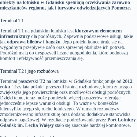
obiekty na lotnisku w Gdańsku spełniają oczekiwania zarówno
mieszkańców regionu, jak i turystów odwiedzających Pomorze.
Terminal T1
Terminal T1 na gdańskim lotnisku jest
kluczowym elementem
infrastruktury
dla podróżnych. Zapewnia podstawowe usługi, takie
jak
odprawa biletów i bagażu
. Jego projekt koncentruje się na
wygodnym przepływie osób oraz sprawnej obsłudze ich potrzeb.
Podróżni mają do dyspozycji liczne udogodnienia, które podnoszą
komfort i efektywność przemieszczania się.
Terminal T2 i jego rozbudowa
Terminal pasażerski
T2
na lotnisku w Gdańsku funkcjonuje od
2012
roku
. Trzy lata później przeszedł istotną rozbudowę, która znacząco
zwiększyła jego powierzchnię oraz możliwości obsługi podróżnych.
Dzięki temu, teraz może pomieścić więcej pasażerów, oferując
jednocześnie lepsze warunki obsługi. To ważne w kontekście
intensyfikującego się ruchu lotniczego. W ramach rozbudowy
zmodernizowano infrastrukturę oraz dodano dodatkowe stanowiska
odprawy bagażowej. W rezultacie podróżowanie przez
Port Lotniczy
Gdańsk im. Lecha Wałęsy
stało się znacznie bardziej komfortowe.