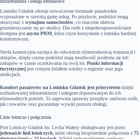
Infrastruktura i usługi lotniskowe
Lotnisko Gdańsk oferuje nowoczesne terminale pasażerskie
wyposażone w szeroką gamę usług. Po przylocie, podróżni mogą
skorzystać z
wynajmu samochodów
, co znacznie ułatwia
przemieszczanie się po okolicy. Dla osób z niepełnosprawnościami
dostępna jest
asysta PRM
, która czyni korzystanie z lotniska bardziej
komfortowym.
Strefa komercyjna zachęca do odwiedzin różnorodnością restauracji i
sklepów, dzięki czemu podróżni mają możliwość posilenia się lub
zakupów w czasie oczekiwania na swój lot.
Punkt informacji
turystycznej
jest cennym źródłem wiedzy o regionie oraz jego
atrakcjach.
Komfort pasażerów na Lotnisku Gdańsk jest priorytetem
dzięki
rozbudowanej infrastrukturze i usługom dopasowanym do ich
różnorodnych potrzeb. To zapewnia sprawny przepływ zarówno osób,
jak i towarów oraz gwarantuje wysoki poziom obsługi.
Linie lotnicze i połączenia
Port Lotniczy Gdańsk im. Lecha Wałęsy obsługiwany jest przez
jedenaście linii lotniczych
, które oferują bezpośrednie połączenia z
75
destynacjami
w
23 krajach
. Wśród nich znajdziemy zarówno