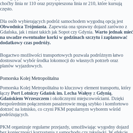
choćby linia nr 110 oraz przyspieszona linia nr 210, które kursują
często.
Dla osób wybierających podróż samochodem wygodną opcją jest
Obwodnica Trójmiasta
. Zapewnia ona sprawny dojazd zarówno z
Gdańska, jak i miast takich jak Sopot czy Gdynia.
Warto jednak mieć
na uwadze ewentualne korki w godzinach szczytu i zaplanować
dodatkowy czas podróży.
Bogactwo możliwości transportowych pozwala podróżnym łatwo
dostosować wybór środka lokomocji do własnych potrzeb oraz
planów wyjazdowych.
Pomorska Kolej Metropolitalna
Pomorska Kolej Metropolitalna to kluczowy element transportu, który
łączy
Port Lotniczy Gdańsk im. Lecha Wałęsy
z
Gdynią
,
Gdańskiem Wrzeszczem
i okolicznymi miejscowościami. Dzięki
bezpośrednim połączeniom pasażerowie mogą szybko i komfortowo
dotrzeć na lotnisko, co czyni PKM popularnym wyborem wśród
podróżujących.
PKM organizuje regularne przejazdy, umożliwiając wygodny dojazd
bez konieczności korzystania z samochodu czy taksówki. W efekcie