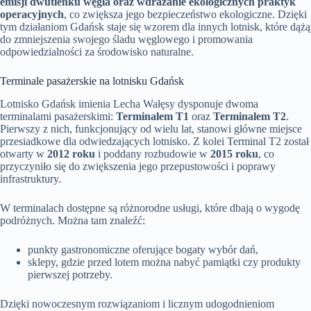
emisji dwutlenku węgla oraz wdrażanie ekologicznych praktyk
operacyjnych
, co zwiększa jego bezpieczeństwo ekologiczne. Dzięki
tym działaniom Gdańsk staje się wzorem dla innych lotnisk, które dążą
do zmniejszenia swojego śladu węglowego i promowania
odpowiedzialności za środowisko naturalne.
Terminale pasażerskie na lotnisku Gdańsk
Lotnisko Gdańsk imienia Lecha Wałęsy dysponuje dwoma
terminalami pasażerskimi:
Terminalem T1
oraz
Terminalem T2
.
Pierwszy z nich, funkcjonujący od wielu lat, stanowi główne miejsce
przesiadkowe dla odwiedzających lotnisko. Z kolei Terminal T2 został
otwarty w
2012 roku
i poddany rozbudowie w
2015 roku
, co
przyczyniło się do zwiększenia jego przepustowości i poprawy
infrastruktury.
W terminalach dostępne są różnorodne usługi, które dbają o wygodę
podróżnych. Można tam znaleźć:
punkty gastronomiczne oferujące bogaty wybór dań,
sklepy, gdzie przed lotem można nabyć pamiątki czy produkty
pierwszej potrzeby.
Dzięki nowoczesnym rozwiązaniom i licznym udogodnieniom