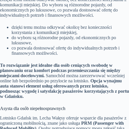
komunikacji miejskiej. Do wyboru są różnorodne pojazdy, od
ekonomicznych po luksusowe, co pozwala dostosować ofertę do
indywidualnych potrzeb i finansowych możliwości.
dzięki temu można odkrywać okolicę bez konieczności
korzystania z komunikacji miejskiej,
do wyboru są różnorodne pojazdy, od ekonomicznych po
luksusowe,
co pozwala dostosować ofertę do indywidualnych potrzeb i
finansowych możliwości.
To rozwiązanie jest idealne dla osób ceniących swobodę w
planowaniu oraz komfort podczas przemieszczania się między
miejscami docelowymi.
Samochód można zarezerwować wcześniej
online lub bezpośrednio po przylocie na lotnisko.
Opcja wynajmu
auta stanowi element usług oferowanych przez lotnisko,
podnosząc wygodę i satysfakcję pasażerów korzystających z portu
w Gdańsku.
Asysta dla osób niepełnosprawnych
Lotnisko Gdańsk im. Lecha Wałęsy oferuje wsparcie dla pasażerów z
ograniczoną mobilnością, znane jako usługa
PRM (Passenger with
Reduced Mobility)
. Osoby potrzebujące pomocy mogą zgłosić taką