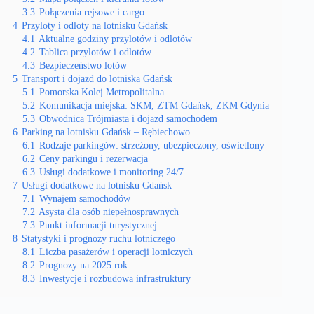
3.3
Połączenia rejsowe i cargo
4
Przyloty i odloty na lotnisku Gdańsk
4.1
Aktualne godziny przylotów i odlotów
4.2
Tablica przylotów i odlotów
4.3
Bezpieczeństwo lotów
5
Transport i dojazd do lotniska Gdańsk
5.1
Pomorska Kolej Metropolitalna
5.2
Komunikacja miejska: SKM, ZTM Gdańsk, ZKM Gdynia
5.3
Obwodnica Trójmiasta i dojazd samochodem
6
Parking na lotnisku Gdańsk – Rębiechowo
6.1
Rodzaje parkingów: strzeżony, ubezpieczony, oświetlony
6.2
Ceny parkingu i rezerwacja
6.3
Usługi dodatkowe i monitoring 24/7
7
Usługi dodatkowe na lotnisku Gdańsk
7.1
Wynajem samochodów
7.2
Asysta dla osób niepełnosprawnych
7.3
Punkt informacji turystycznej
8
Statystyki i prognozy ruchu lotniczego
8.1
Liczba pasażerów i operacji lotniczych
8.2
Prognozy na 2025 rok
8.3
Inwestycje i rozbudowa infrastruktury