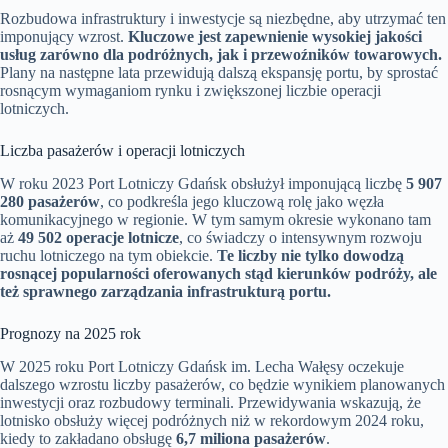
Rozbudowa infrastruktury i inwestycje są niezbędne, aby utrzymać ten
imponujący wzrost.
Kluczowe jest zapewnienie wysokiej jakości
usług zarówno dla podróżnych, jak i przewoźników towarowych.
Plany na następne lata przewidują dalszą ekspansję portu, by sprostać
rosnącym wymaganiom rynku i zwiększonej liczbie operacji
lotniczych.
Liczba pasażerów i operacji lotniczych
W roku 2023 Port Lotniczy Gdańsk obsłużył imponującą liczbę
5 907
280 pasażerów
, co podkreśla jego kluczową rolę jako węzła
komunikacyjnego w regionie. W tym samym okresie wykonano tam
aż
49 502 operacje lotnicze
, co świadczy o intensywnym rozwoju
ruchu lotniczego na tym obiekcie.
Te liczby nie tylko dowodzą
rosnącej popularności oferowanych stąd kierunków podróży, ale
też sprawnego zarządzania infrastrukturą portu.
Prognozy na 2025 rok
W 2025 roku Port Lotniczy Gdańsk im. Lecha Wałęsy oczekuje
dalszego wzrostu liczby pasażerów, co będzie wynikiem planowanych
inwestycji oraz rozbudowy terminali. Przewidywania wskazują, że
lotnisko obsłuży więcej podróżnych niż w rekordowym 2024 roku,
kiedy to zakładano obsługę
6,7 miliona pasażerów
.