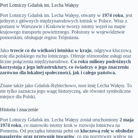
Port Lotniczy Gdańsk im. Lecha Wałęsy
Port Lotniczy Gdańsk im. Lecha Wałęsy, otwarty w
1974 roku
, jest
jednym z głównych międzynarodowych lotnisk w Polsce. Wraz z
portami w Warszawie i Krakowie tworzy istotny węzeł na mapie
krajowego transportu powietrznego. Położony w województwie
pomorskim, obsługuje region Trójmiasta.
Jako
trzecie co do wielkości lotnisko w kraju
, odgrywa kluczową
rolę dla polskiego ruchu lotniczego. Oferuje różnorodne usługi oraz
liczne połączenia międzynarodowe.
Co roku miliony podróżnych
korzystają z jego infrastruktury, co świadczy o jego znaczeniu
zarówno dla lokalnej społeczności, jak i całego państwa.
Znane także jako Gdańsk-Rębiechowo, nosi imię Lecha Wałęsy. To
nie tylko zaznacza jego wagę historyczną, ale również symboliczne
miejsce dla Polski.
Historia i znaczenie
Port Lotniczy Gdańsk im. Lecha Wałęsy został uruchomiony
2 maja
1974 roku
, co stanowiło istotny krok w rozwoju lotnictwa na
Pomorzu. Od początku istnienia pełni on
kluczową rolę w obsłudze
pasażerów oraz przewozie towarów
, co ma pozytywny wpływ na