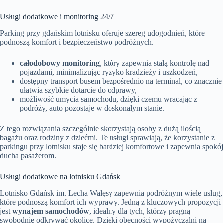
Usługi dodatkowe i monitoring 24/7
Parking przy gdańskim lotnisku oferuje szereg udogodnień, które
podnoszą komfort i bezpieczeństwo podróżnych.
całodobowy monitoring
, który zapewnia stałą kontrolę nad
pojazdami, minimalizując ryzyko kradzieży i uszkodzeń,
dostępny transport busem bezpośrednio na terminal, co znacznie
ułatwia szybkie dotarcie do odprawy,
możliwość umycia samochodu, dzięki czemu wracając z
podróży, auto pozostaje w doskonałym stanie.
Z tego rozwiązania szczególnie skorzystają osoby z dużą ilością
bagażu oraz rodziny z dziećmi. Te usługi sprawiają, że korzystanie z
parkingu przy lotnisku staje się bardziej komfortowe i zapewnia spokój
ducha pasażerom.
Usługi dodatkowe na lotnisku Gdańsk
Lotnisko Gdańsk im. Lecha Wałęsy zapewnia podróżnym wiele usług,
które podnoszą komfort ich wyprawy. Jedną z kluczowych propozycji
jest
wynajem samochodów
, idealny dla tych, którzy pragną
swobodnie odkrywać okolicę. Dzięki obecności wypożyczalni na