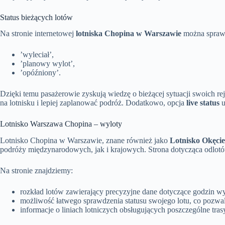
Status bieżących lotów
Na stronie internetowej
lotniska Chopina w Warszawie
można sprawdz
’wyleciał’,
’planowy wylot’,
’opóźniony’.
Dzięki temu pasażerowie zyskują wiedzę o bieżącej sytuacji swoich re
na lotnisku i lepiej zaplanować podróż. Dodatkowo, opcja
live status
u
Lotnisko Warszawa Chopina – wyloty
Lotnisko Chopina w Warszawie, znane również jako
Lotnisko Okęcie
podróży międzynarodowych, jak i krajowych. Strona dotycząca odlotów
Na stronie znajdziemy:
rozkład lotów zawierający precyzyjne dane dotyczące godzin w
możliwość łatwego sprawdzenia statusu swojego lotu, co pozwal
informacje o liniach lotniczych obsługujących poszczególne trasy