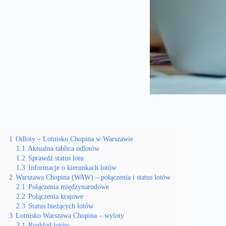
1
Odloty – Lotnisko Chopina w Warszawie
1.1
Aktualna tablica odlotów
1.2
Sprawdź status lotu
1.3
Informacje o kierunkach lotów
2
Warszawa Chopina (WAW) – połączenia i status lotów
2.1
Połączenia międzynarodowe
2.2
Połączenia krajowe
2.3
Status bieżących lotów
3
Lotnisko Warszawa Chopina – wyloty
3.1
Rozkład lotów