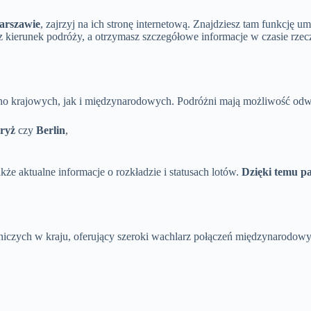
arszawie
, zajrzyj na ich stronę internetową. Znajdziesz tam funkcję 
sz kierunek podróży, a otrzymasz szczegółowe informacje w czasie rze
 krajowych, jak i międzynarodowych. Podróżni mają możliwość odwie
ryż
czy
Berlin
,
także aktualne informacje o rozkładzie i statusach lotów.
Dzięki temu p
niczych w kraju, oferujący szeroki wachlarz połączeń międzynarodow