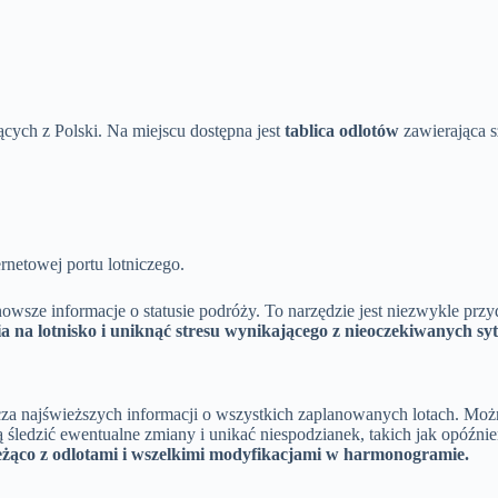
ych z Polski. Na miejscu dostępna jest
tablica odlotów
zawierająca s
rnetowej portu lotniczego.
nowsze informacje o statusie podróży. To narzędzie jest niezwykle prz
 na lotnisko i uniknąć stresu wynikającego z nieoczekiwanych syt
za najświeższych informacji o wszystkich zaplanowanych lotach. Można 
ą śledzić ewentualne zmiany i unikać niespodzianek, takich jak opóźn
ieżąco z odlotami i wszelkimi modyfikacjami w harmonogramie.