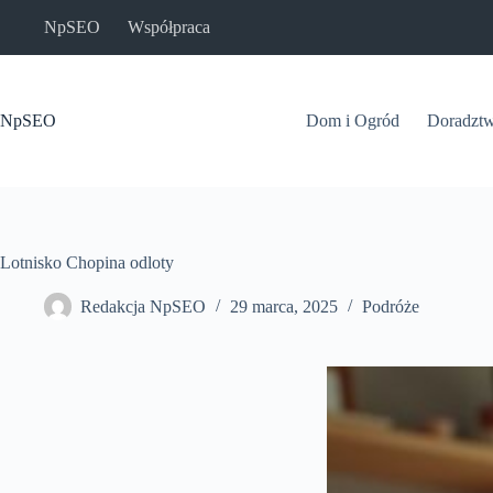
Przejdź
NpSEO
Współpraca
do
treści
NpSEO
Dom i Ogród
Doradzt
Lotnisko Chopina odloty
Redakcja NpSEO
29 marca, 2025
Podróże