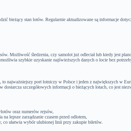
ić bieżący stan lotów. Regularnie aktualizowane są informacje dotycz
jsów. Możliwość śledzenia, czy samolot już odleciał lub kiedy jest pl
możliwia szybkie uzyskanie najświeższych danych o locie bez potrzeby
, to najważniejszy port lotniczy w Polsce i jeden z największych w 
 dostarcza szczegółowych informacji o bieżących lotach, co jest nie
ylotów oraz numerów rejsów,
a na lepsze zarządzanie czasem przed odlotem,
, co ułatwia wybór ulubionej linii przy zakupie biletów.