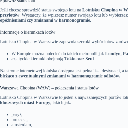
Sprawdź status lotu
Jeśli chcesz sprawdzić status swojego lotu na
Lotnisku Chopina w W
przylotów
. Wystarczy, że wpiszesz numer swojego lotu lub wybierze
opóźnieniami czy zmianami w harmonogramie.
Informacje o kierunkach lotów
Lotnisko Chopina w Warszawie zapewnia szeroki wybór lotów zarówno
W Europie można polecieć do takich metropolii jak
Londyn
,
Pa
azjatyckie kierunki obejmują
Tokio
oraz
Seul
.
Na stronie internetowej lotniska dostępna jest pełna lista destynacji, a 
bieżąco z ewentualnymi zmianami w harmonogramie odlotów.
Warszawa Chopina (WAW) – połączenia i status lotów
Lotnisko Chopina w Warszawie to jeden z najważniejszych portów lot
kluczowych miast Europy
, takich jak:
paryż,
bruksela,
amsterdam,