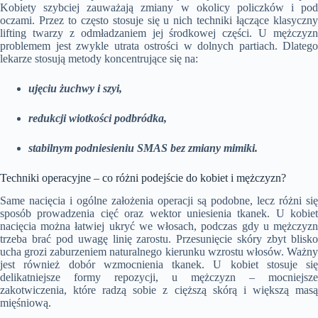
Kobiety szybciej zauważają zmiany w okolicy policzków i pod
oczami. Przez to często stosuje się u nich techniki łączące klasyczny
lifting twarzy z odmładzaniem jej środkowej części. U mężczyzn
problemem jest zwykle utrata ostrości w dolnych partiach. Dlatego
lekarze stosują metody koncentrujące się na:
ujęciu żuchwy i szyi,
redukcji wiotkości podbródka,
stabilnym podniesieniu SMAS bez zmiany mimiki.
Techniki operacyjne – co różni podejście do kobiet i mężczyzn?
Same nacięcia i ogólne założenia operacji są podobne, lecz różni się
sposób prowadzenia cięć oraz wektor uniesienia tkanek. U kobiet
nacięcia można łatwiej ukryć we włosach, podczas gdy u mężczyzn
trzeba brać pod uwagę linię zarostu. Przesunięcie skóry zbyt blisko
ucha grozi zaburzeniem naturalnego kierunku wzrostu włosów. Ważny
jest również dobór wzmocnienia tkanek. U kobiet stosuje się
delikatniejsze formy repozycji, u mężczyzn – mocniejsze
zakotwiczenia, które radzą sobie z cięższą skórą i większą masą
mięśniową.