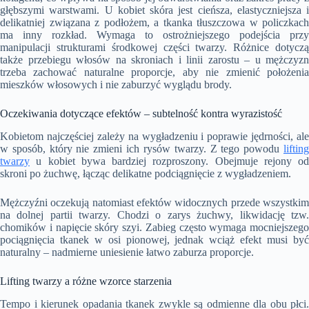
głębszymi warstwami. U kobiet skóra jest cieńsza, elastyczniejsza i
delikatniej związana z podłożem, a tkanka tłuszczowa w policzkach
ma inny rozkład. Wymaga to ostrożniejszego podejścia przy
manipulacji strukturami środkowej części twarzy. Różnice dotyczą
także przebiegu włosów na skroniach i linii zarostu – u mężczyzn
trzeba zachować naturalne proporcje, aby nie zmienić położenia
mieszków włosowych i nie zaburzyć wyglądu brody.
Oczekiwania dotyczące efektów – subtelność kontra wyrazistość
Kobietom najczęściej zależy na wygładzeniu i poprawie jędrności, ale
w sposób, który nie zmieni ich rysów twarzy. Z tego powodu
lifting
twarzy
u kobiet bywa bardziej rozproszony. Obejmuje rejony od
skroni po żuchwę, łącząc delikatne podciągnięcie z wygładzeniem.
Mężczyźni oczekują natomiast efektów widocznych przede wszystkim
na dolnej partii twarzy. Chodzi o zarys żuchwy, likwidację tzw.
chomików i napięcie skóry szyi. Zabieg często wymaga mocniejszego
pociągnięcia tkanek w osi pionowej, jednak wciąż efekt musi być
naturalny – nadmierne uniesienie łatwo zaburza proporcje.
Lifting twarzy a różne wzorce starzenia
Tempo i kierunek opadania tkanek zwykle są odmienne dla obu płci.