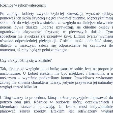
Różnice w rekonwalescencji
Po zabiegu kobiety zwykle szybciej zauważają wyraźne efekty,
ponieważ ich skóra szybciej się goi i wolniej puchnie. Mężczyźni mają
skłonność do większych zasinień, a ze względu na silniejsze ukrwienie
gojenie bywa dłuższe. Dobrze sprawdzają się chłodne okłady i
ograniczenie aktywności fizycznej w pierwszych dniach. Tym
sposobem nie zwiększa się przepływ krwi. Lifting twarzy wymaga
również odpowiedniej pielęgnacji. Golenie może podrażnić skórę,
dlatego u mężczyzn zaleca się odpuszczenie tej czynności do
momentu, aż rany będą w pełni zamknięte.
Czy efekty różnią się wizualnie?
Tak, ale nie ze względu na technikę samą w sobie, lecz na proporcje
anatomiczne. U kobiet efektem ma być miękkość i harmonia, a u
mężczyzn – wyraźnie podkreślony kontur. Prawidłowo wykonany
zabieg nie zmienia charakteru twarzy, jedynie przywraca jej naturalny
wygląd sprzed kilku lat.
Lifting twarzy to procedura, którą można precyzyjnie dopasować do
potrzeb obu płci. Różnice w budowie skóry, oczekiwaniach i
kierunkach starzenia sprawiają, że lekarz musi indywidualnie
planować zakres korekty. Efektem jest odświeżony wygląd