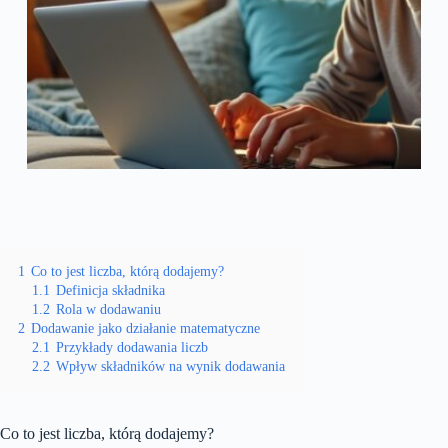
1
Co to jest liczba, którą dodajemy?
1.1
Definicja składnika
1.2
Rola w dodawaniu
2
Dodawanie jako działanie matematyczne
2.1
Przykłady dodawania liczb
2.2
Wpływ składników na wynik dodawania
Co to jest liczba, którą dodajemy?