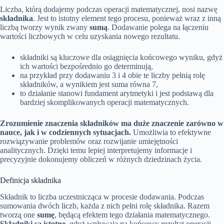
Liczba, którą dodajemy podczas operacji matematycznej, nosi nazwę
składnika
. Jest to istotny element tego procesu, ponieważ wraz z inną
liczbą tworzy wynik zwany
sumą
. Dodawanie polega na łączeniu
wartości liczbowych w celu uzyskania nowego rezultatu.
składniki są kluczowe dla osiągnięcia końcowego wyniku, gdyż
ich wartości bezpośrednio go determinują,
na przykład przy dodawaniu 3 i 4 obie te liczby pełnią rolę
składników, a wynikiem jest suma równa 7,
to działanie stanowi fundament arytmetyki i jest podstawą dla
bardziej skomplikowanych operacji matematycznych.
Zrozumienie znaczenia składników ma duże znaczenie zarówno w
nauce, jak i w codziennych sytuacjach.
Umożliwia to efektywne
rozwiązywanie problemów oraz rozwijanie umiejętności
analitycznych. Dzięki temu lepiej interpretujemy informacje i
precyzyjnie dokonujemy obliczeń w różnych dziedzinach życia.
Definicja składnika
Składnik to liczba uczestnicząca w procesie dodawania. Podczas
sumowania dwóch liczb, każda z nich pełni rolę składnika. Razem
tworzą one
sumę
, będącą efektem tego działania matematycznego.
Składniki są istotne
, gdyż wpływają na końcowy rezultat operacji