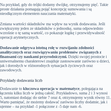
Na przykład, gdy do trójki dodamy dwójkę, otrzymujemy pięć. Takie
proste działania pomagają pojąć koncepcję sumowania i są
nieodłącznym elementem nauczania matematyki.
Zmiana wartości składników ma wpływ na wynik dodawania. Jeśli
zwiększymy jeden ze składników o jednostkę, suma odpowiednio
wzrośnie o tę samą wartość, co pokazuje logikę i przewidywalność
operacji arytmetycznych.
Dodawanie odgrywa istotną rolę w rozwijaniu zdolności
analitycznych oraz rozwiązywaniu problemów związanych z
finansami czy naukami przyrodniczymi.
Dzięki swojej prostocie i
uniwersalnemu charakterowi znajduje zastosowanie zarówno u dzieci,
jak i dorosłych w różnorodnych sytuacjach życiowych oraz
zawodowych.
Przykłady dodawania liczb
Dodawanie to
kluczowa operacja w matematyce
, polegająca na
łączeniu kilku liczb w jedną całość. Przykładowo, suma 2 i 3 wynosi
5, natomiast dodając do siebie 7 oraz 4, otrzymujemy wynik równy 11.
Warto pamiętać, że możemy dodawać zarówno liczby dodatnie, jak i
ujemne – na przykład -1 połączone z -5 daje nam -6.