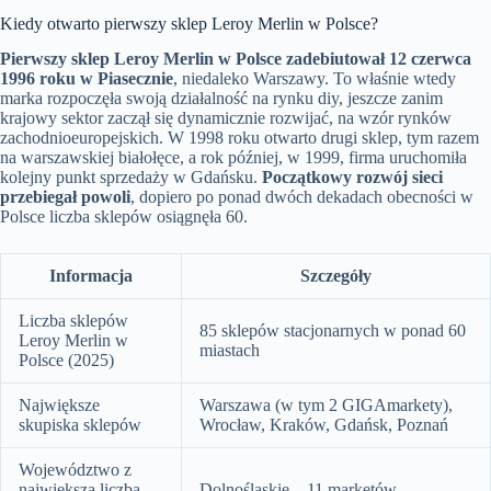
Kiedy otwarto pierwszy sklep Leroy Merlin w Polsce?
Pierwszy sklep Leroy Merlin w Polsce zadebiutował 12 czerwca
1996 roku w Piasecznie
, niedaleko Warszawy. To właśnie wtedy
marka rozpoczęła swoją działalność na rynku diy, jeszcze zanim
krajowy sektor zaczął się dynamicznie rozwijać, na wzór rynków
zachodnioeuropejskich. W 1998 roku otwarto drugi sklep, tym razem
na warszawskiej białołęce, a rok później, w 1999, firma uruchomiła
kolejny punkt sprzedaży w Gdańsku.
Początkowy rozwój sieci
przebiegał powoli
, dopiero po ponad dwóch dekadach obecności w
Polsce liczba sklepów osiągnęła 60.
Informacja
Szczegóły
Liczba sklepów
85 sklepów stacjonarnych w ponad 60
Leroy Merlin w
miastach
Polsce (2025)
Największe
Warszawa (w tym 2 GIGAmarkety),
skupiska sklepów
Wrocław, Kraków, Gdańsk, Poznań
Województwo z
największą liczbą
Dolnośląskie – 11 marketów