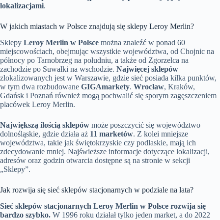
lokalizacjami
.
W jakich miastach w Polsce znajdują się sklepy Leroy Merlin?
Sklepy
Leroy Merlin w Polsce
można znaleźć w ponad 60
miejscowościach, obejmując wszystkie województwa, od Chojnic na
północy po Tarnobrzeg na południu, a także od Zgorzelca na
zachodzie po Suwałki na wschodzie.
Najwięcej sklepów
zlokalizowanych jest w Warszawie, gdzie sieć posiada kilka punktów,
w tym dwa rozbudowane
GIGAmarkety
.
Wrocław
, Kraków,
Gdańsk i Poznań również mogą pochwalić się sporym zagęszczeniem
placówek Leroy Merlin.
Największą ilością sklepów
może poszczycić się województwo
dolnośląskie, gdzie działa aż
11 marketów
. Z kolei mniejsze
województwa, takie jak świętokrzyskie czy podlaskie, mają ich
zdecydowanie mniej. Najświeższe informacje dotyczące lokalizacji,
adresów oraz godzin otwarcia dostępne są na stronie w sekcji
„Sklepy”.
Jak rozwija się sieć sklepów stacjonarnych w podziale na lata?
Sieć sklepów stacjonarnych Leroy Merlin w Polsce rozwija się
bardzo szybko.
W 1996 roku działał tylko jeden market, a do 2022