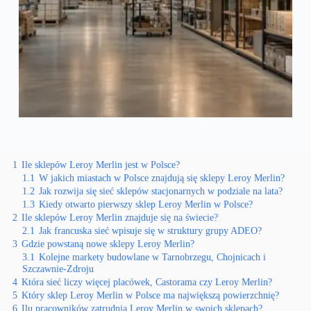
1
Ile sklepów Leroy Merlin jest w Polsce?
1.1
W jakich miastach w Polsce znajdują się sklepy Leroy Merlin?
1.2
Jak rozwija się sieć sklepów stacjonarnych w podziale na lata?
1.3
Kiedy otwarto pierwszy sklep Leroy Merlin w Polsce?
2
Ile sklepów Leroy Merlin znajduje się na świecie?
2.1
Jak francuska sieć wpisuje się w struktury grupy ADEO?
3
Gdzie powstaną nowe sklepy Leroy Merlin?
3.1
Kolejne markety budowlane w Tarnobrzegu, Chojnicach i
Szczawnie-Zdroju
4
Która sieć liczy więcej placówek, Castorama czy Leroy Merlin?
5
Który sklep Leroy Merlin w Polsce ma największą powierzchnię?
6
Ilu pracowników zatrudnia Leroy Merlin w swoich sklepach?