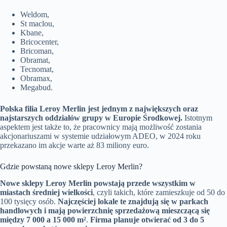
Weldom,
St maclou,
Kbane,
Bricocenter,
Bricoman,
Obramat,
Tecnomat,
Obramax,
Megabud.
Polska filia Leroy Merlin jest jednym z największych oraz
najstarszych oddziałów grupy w Europie Środkowej.
Istotnym
aspektem jest także to, że pracownicy mają możliwość zostania
akcjonariuszami w systemie udziałowym ADEO, w 2024 roku
przekazano im akcje warte aż 83 miliony euro.
Gdzie powstaną nowe sklepy Leroy Merlin?
Nowe sklepy Leroy Merlin powstają przede wszystkim w
miastach średniej wielkości
, czyli takich, które zamieszkuje od 50 do
100 tysięcy osób.
Najczęściej lokale te znajdują się w parkach
handlowych i mają powierzchnię sprzedażową mieszczącą się
między 7 000 a 15 000 m²
.
Firma planuje otwierać od 3 do 5