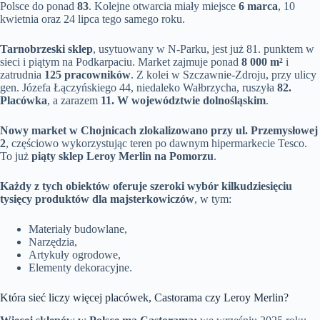
Polsce do ponad
83
. Kolejne otwarcia miały miejsce
6 marca
, 10
kwietnia oraz 24 lipca tego samego roku.
Tarnobrzeski sklep
, usytuowany w N-Parku, jest już 81. punktem w
sieci i piątym na Podkarpaciu. Market zajmuje ponad
8 000 m²
i
zatrudnia
125 pracowników
. Z kolei w Szczawnie-Zdroju, przy ulicy
gen. Józefa Łączyńskiego 44, niedaleko Wałbrzycha, ruszyła
82.
Placówka
, a zarazem
11. W województwie dolnośląskim
.
Nowy market w Chojnicach zlokalizowano przy ul. Przemysłowej
2
, częściowo wykorzystując teren po dawnym hipermarkecie Tesco.
To już
piąty sklep Leroy Merlin na Pomorzu
.
Każdy z tych obiektów oferuje szeroki wybór kilkudziesięciu
tysięcy produktów dla majsterkowiczów
, w tym:
Materiały budowlane,
Narzędzia,
Artykuły ogrodowe,
Elementy dekoracyjne.
Która sieć liczy więcej placówek, Castorama czy Leroy Merlin?