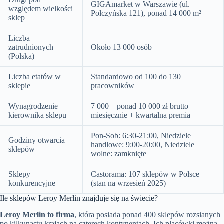
GIGAmarket w Warszawie (ul.
względem wielkości
Połczyńska 121), ponad 14 000 m²
sklep
Liczba
zatrudnionych
Około 13 000 osób
(Polska)
Liczba etatów w
Standardowo od 100 do 130
sklepie
pracowników
Wynagrodzenie
7 000 – ponad 10 000 zł brutto
kierownika sklepu
miesięcznie + kwartalna premia
Pon-Sob: 6:30-21:00, Niedziele
Godziny otwarcia
handlowe: 9:00-20:00, Niedziele
sklepów
wolne: zamknięte
Sklepy
Castorama: 107 sklepów w Polsce
konkurencyjne
(stan na wrzesień 2025)
Ile sklepów Leroy Merlin znajduje się na świecie?
Leroy Merlin to firma
, która posiada ponad 400 sklepów rozsianych
po kilkunastu krajach na czterech kontynentach. Ich placówki można