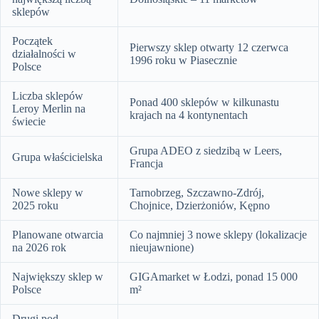
sklepów
Początek
Pierwszy sklep otwarty 12 czerwca
działalności w
1996 roku w Piasecznie
Polsce
Liczba sklepów
Ponad 400 sklepów w kilkunastu
Leroy Merlin na
krajach na 4 kontynentach
świecie
Grupa ADEO z siedzibą w Leers,
Grupa właścicielska
Francja
Nowe sklepy w
Tarnobrzeg, Szczawno-Zdrój,
2025 roku
Chojnice, Dzierżoniów, Kępno
Planowane otwarcia
Co najmniej 3 nowe sklepy (lokalizacje
na 2026 rok
nieujawnione)
Największy sklep w
GIGAmarket w Łodzi, ponad 15 000
Polsce
m²
Drugi pod