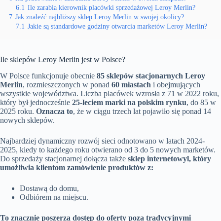
6.1
Ile zarabia kierownik placówki sprzedażowej Leroy Merlin?
7
Jak znaleźć najbliższy sklep Leroy Merlin w swojej okolicy?
7.1
Jakie są standardowe godziny otwarcia marketów Leroy Merlin?
Ile sklepów Leroy Merlin jest w Polsce?
W Polsce funkcjonuje obecnie
85 sklepów stacjonarnych Leroy
Merlin
, rozmieszczonych w ponad
60 miastach
i obejmujących
wszystkie województwa. Liczba placówek wzrosła z 71 w 2022 roku,
który był jednocześnie
25-leciem marki na polskim rynku
, do 85 w
2025 roku.
Oznacza to
, że w ciągu trzech lat pojawiło się ponad 14
nowych sklepów.
Najbardziej dynamiczny rozwój sieci odnotowano w latach 2024-
2025, kiedy to każdego roku otwierano od 3 do 5 nowych marketów.
Do sprzedaży stacjonarnej dołącza także
sklep internetowyl, który
umożliwia klientom zamówienie produktów z:
Dostawą do domu,
Odbiórem na miejscu.
To znacznie poszerza dostęp do oferty poza tradycyjnymi