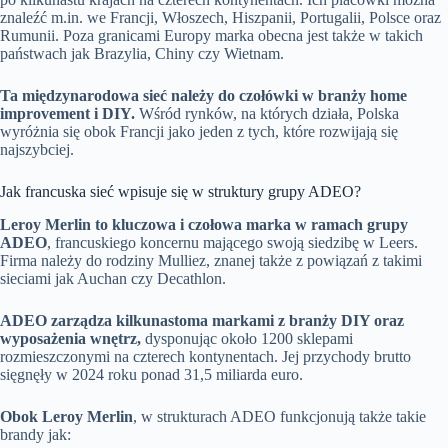
znaleźć m.in. we Francji, Włoszech, Hiszpanii, Portugalii, Polsce oraz
Rumunii. Poza granicami Europy marka obecna jest także w takich
państwach jak Brazylia, Chiny czy Wietnam.
Ta międzynarodowa sieć należy do czołówki w branży home
improvement i DIY.
Wśród rynków, na których działa, Polska
wyróżnia się obok Francji jako jeden z tych, które rozwijają się
najszybciej.
Jak francuska sieć wpisuje się w struktury grupy ADEO?
Leroy Merlin to kluczowa i czołowa marka w ramach grupy
ADEO
, francuskiego koncernu mającego swoją siedzibę w Leers.
Firma należy do rodziny Mulliez, znanej także z powiązań z takimi
sieciami jak Auchan czy Decathlon.
ADEO zarządza kilkunastoma markami z branży DIY oraz
wyposażenia wnętrz,
dysponując około 1200 sklepami
rozmieszczonymi na czterech kontynentach. Jej przychody brutto
sięgnęły w 2024 roku ponad 31,5 miliarda euro.
Obok Leroy Merlin
, w strukturach ADEO funkcjonują także takie
brandy jak: