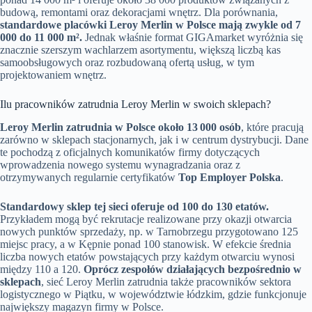
budową, remontami oraz dekoracjami wnętrz. Dla porównania,
standardowe placówki Leroy Merlin w Polsce mają zwykle od 7
000 do 11 000 m².
Jednak właśnie format GIGAmarket wyróżnia się
znacznie szerszym wachlarzem asortymentu, większą liczbą kas
samoobsługowych oraz rozbudowaną ofertą usług, w tym
projektowaniem wnętrz.
Ilu pracowników zatrudnia Leroy Merlin w swoich sklepach?
Leroy Merlin zatrudnia w Polsce około 13 000 osób
, które pracują
zarówno w sklepach stacjonarnych, jak i w centrum dystrybucji. Dane
te pochodzą z oficjalnych komunikatów firmy dotyczących
wprowadzenia nowego systemu wynagradzania oraz z
otrzymywanych regularnie certyfikatów
Top Employer Polska
.
Standardowy sklep tej sieci oferuje od 100 do 130 etatów.
Przykładem mogą być rekrutacje realizowane przy okazji otwarcia
nowych punktów sprzedaży, np. w Tarnobrzegu przygotowano 125
miejsc pracy, a w Kępnie ponad 100 stanowisk. W efekcie średnia
liczba nowych etatów powstających przy każdym otwarciu wynosi
między 110 a 120.
Oprócz zespołów działających bezpośrednio w
sklepach
, sieć Leroy Merlin zatrudnia także pracowników sektora
logistycznego w Piątku, w województwie łódzkim, gdzie funkcjonuje
największy magazyn firmy w Polsce.