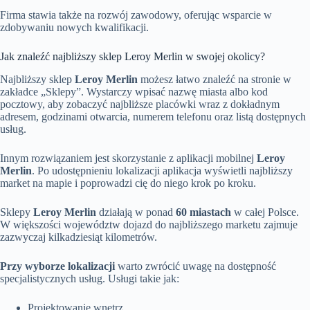
Firma stawia także na rozwój zawodowy, oferując wsparcie w
zdobywaniu nowych kwalifikacji.
Jak znaleźć najbliższy sklep Leroy Merlin w swojej okolicy?
Najbliższy sklep
Leroy Merlin
możesz łatwo znaleźć na stronie w
zakładce „Sklepy”. Wystarczy wpisać nazwę miasta albo kod
pocztowy, aby zobaczyć najbliższe placówki wraz z dokładnym
adresem, godzinami otwarcia, numerem telefonu oraz listą dostępnych
usług.
Innym rozwiązaniem jest skorzystanie z aplikacji mobilnej
Leroy
Merlin
. Po udostępnieniu lokalizacji aplikacja wyświetli najbliższy
market na mapie i poprowadzi cię do niego krok po kroku.
Sklepy
Leroy Merlin
działają w ponad
60 miastach
w całej Polsce.
W większości województw dojazd do najbliższego marketu zajmuje
zazwyczaj kilkadziesiąt kilometrów.
Przy wyborze lokalizacji
warto zwrócić uwagę na dostępność
specjalistycznych usług. Usługi takie jak:
Projektowanie wnętrz,