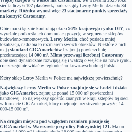
Więcej sklepów w Polsce ma Castorama:
we wrześniu 2025 roku
sieć ta liczyła
107 placówek
, podczas gdy Leroy Merlin działało
84
markety
.
Różnica wynosi więc 23 stacjonarne punkty sprzedaży
na korzyść Castoramy.
Obie marki łącznie kontrolują około
56% krajowego rynku DIY
, co
wyraźnie podkreśla ich dominującą pozycję w segmencie sklepów
budowlano-remontowych.
Leroy Merlin
, choć posiada mniej
lokalizacji, nadrabia to rozmiarem swoich obiektów. Niektóre z nich
mają
standard GIGAmarketów
i zajmują powierzchnię
przekraczającą
14 000 m²
.
Mimo przewagi liczebnej Castoramy
,
obie sieci dynamicznie rozwijają się i walczą o wejście na nowe rynki,
co szczególnie widać w regionie środkowo-wschodniej Polski.
Który sklep Leroy Merlin w Polsce ma największą powierzchnię?
Największy Leroy Merlin w Polsce znajduje się w Łodzi i działa
jako GIGAmarket
, zajmując ponad 15 000 m² powierzchni
handlowej. To największy spośród znanych w kraju sklepów tej sieci
w formacie GIGAmarket, który obejmuje przestrzenie powyżej 14
000-15 000 m².
Na drugim miejscu pod względem rozmiaru plasuje się
GIGAmarket w Warszawie przy ulicy Połczyńskiej 121.
Ma on
ponad 14 000 m² i oferuje około 38 000 produktów związanych z