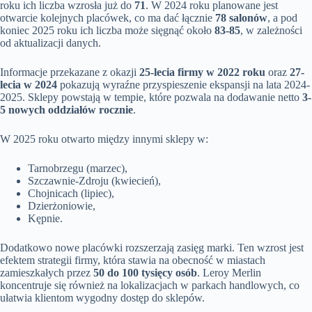
roku ich liczba wzrosła już do
71
. W 2024 roku planowane jest
otwarcie kolejnych placówek, co ma dać łącznie
78 salonów
, a pod
koniec 2025 roku ich liczba może sięgnąć około
83-85
, w zależności
od aktualizacji danych.
Informacje przekazane z okazji
25-lecia firmy w 2022 roku
oraz
27-
lecia w 2024
pokazują wyraźne przyspieszenie ekspansji na lata 2024-
2025. Sklepy powstają w tempie, które pozwala na dodawanie netto
3-
5 nowych oddziałów rocznie
.
W 2025 roku otwarto między innymi sklepy w:
Tarnobrzegu (marzec),
Szczawnie-Zdroju (kwiecień),
Chojnicach (lipiec),
Dzierżoniowie,
Kępnie.
Dodatkowo nowe placówki rozszerzają zasięg marki. Ten wzrost jest
efektem strategii firmy, która stawia na obecność w miastach
zamieszkałych przez
50 do 100 tysięcy osób
. Leroy Merlin
koncentruje się również na lokalizacjach w parkach handlowych, co
ułatwia klientom wygodny dostęp do sklepów.