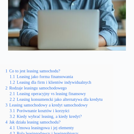
1
Co to jest leasing samochodu?
1.1
Leasing jako forma finansowania
1.2
Leasing dla firm i klientów indywidualnych
2
Rodzaje leasingu samochodowego
2.1
Leasing operacyjny vs leasing finansowy
2.2
Leasing konsumencki jako alternatywa dla kredytu
3
Leasing samochodowy a kredyt samochodowy
3.1
Porównanie kosztów i korzyści
3.2
Kiedy wybrać leasing, a kiedy kredyt?
4
Jak działa leasing samochodu?
4.1
Umowa leasingowa i jej elementy
4.2
Rola leasingodawcy i leasingobiorcy