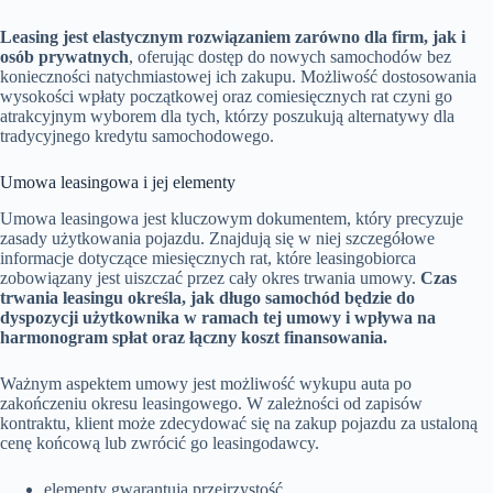
Leasing jest elastycznym rozwiązaniem zarówno dla firm, jak i
osób prywatnych
, oferując dostęp do nowych samochodów bez
konieczności natychmiastowej ich zakupu. Możliwość dostosowania
wysokości wpłaty początkowej oraz comiesięcznych rat czyni go
atrakcyjnym wyborem dla tych, którzy poszukują alternatywy dla
tradycyjnego kredytu samochodowego.
Umowa leasingowa i jej elementy
Umowa leasingowa jest kluczowym dokumentem, który precyzuje
zasady użytkowania pojazdu. Znajdują się w niej szczegółowe
informacje dotyczące miesięcznych rat, które leasingobiorca
zobowiązany jest uiszczać przez cały okres trwania umowy.
Czas
trwania leasingu określa, jak długo samochód będzie do
dyspozycji użytkownika w ramach tej umowy i wpływa na
harmonogram spłat oraz łączny koszt finansowania.
Ważnym aspektem umowy jest możliwość wykupu auta po
zakończeniu okresu leasingowego. W zależności od zapisów
kontraktu, klient może zdecydować się na zakup pojazdu za ustaloną
cenę końcową lub zwrócić go leasingodawcy.
elementy gwarantują przejrzystość,