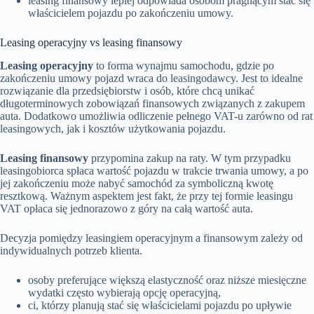
leasing finansowy lepiej odpowiada osobom pragnącym stać się
właścicielem pojazdu po zakończeniu umowy.
Leasing operacyjny vs leasing finansowy
Leasing operacyjny
to forma wynajmu samochodu, gdzie po
zakończeniu umowy pojazd wraca do leasingodawcy. Jest to idealne
rozwiązanie dla przedsiębiorstw i osób, które chcą unikać
długoterminowych zobowiązań finansowych związanych z zakupem
auta. Dodatkowo umożliwia odliczenie pełnego VAT-u zarówno od rat
leasingowych, jak i kosztów użytkowania pojazdu.
Leasing finansowy
przypomina zakup na raty. W tym przypadku
leasingobiorca spłaca wartość pojazdu w trakcie trwania umowy, a po
jej zakończeniu może nabyć samochód za symboliczną kwotę
resztkową. Ważnym aspektem jest fakt, że przy tej formie leasingu
VAT opłaca się jednorazowo z góry na całą wartość auta.
Decyzja pomiędzy leasingiem operacyjnym a finansowym zależy od
indywidualnych potrzeb klienta.
osoby preferujące większą elastyczność oraz niższe miesięczne
wydatki często wybierają opcję operacyjną,
ci, którzy planują stać się właścicielami pojazdu po upływie