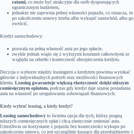
ratami,
co może być atrakcyjne dla osób dysponujących
ograniczonym budżetem,
jednakże nie zapewnia pełnej własności pojazdu, co oznacza, że
po zakończeniu umowy trzeba albo wykupić samochód, albo go
zwrócić.
Kredyt samochodowy:
pozwala na pełną własność auta po jego spłacie,
zwykle jednak wiąże się z wyższymi kosztami całkowitymi ze
względu na odsetki i konieczność ubezpieczenia kredytu.
Decyzja o wyborze między leasingiem a kredytem powinna wynikać
głównie z indywidualnych potrzeb oraz możliwości finansowych
klienta.
Leasing gwarantuje większą elastyczność dzięki niższym
comiesięcznym opłatom,
podczas gdy kredyt daje szansę posiadania
auta na własność po uregulowaniu zobowiązań finansowych.
Kiedy wybrać leasing, a kiedy kredyt?
Leasing samochodowy
to świetna opcja dla tych, którzy pragną
niższych comiesięcznych opłat i chcą elastycznie zmieniać auta.
Umożliwia on korzystanie z pojazdu bez konieczności wykupu po
zakończeniu umowy, co jest szczególnie kuszące dla przedsiębiorstw i