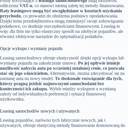
Firmy korzystające z
leasingu samochodowego
mają możliwość
odliczenia
VAT-u
, co stanowi istotną zaletę tej metody finansowania.
Raty leasingowe mogą być uwzględniane w kosztach uzyskania
przychodu
, co prowadzi do obniżenia podstawy opodatkowania.
Dzięki temu przedsiębiorstwa mogą zmniejszyć swoje zobowiązania
podatkowe, co skutkuje oszczędnościami finansowymi. Leasing to
więc dla firm nie tylko elastyczny sposób na zdobycie pojazdów, ale
również efektywne narzędzie do optymalizacji podatków.
Opcje wykupu i wymiany pojazdu
Leasing samochodowy oferuje elastyczność dzięki opcji wykupu lub
wymiany pojazdu na zakończenie umowy.
Po jej upływie istnieje
możliwość nabycia auta po wcześniej ustalonej cenie, co pozwala
stać się jego właścicielem.
Alternatywnie, można zdecydować się na
zamianę auta na nowy model.
To doskonałe rozwiązanie dla tych,
którzy pragną jeździć najnowszymi samochodami bez
konieczności ich zakupu.
Wybór między wykupem a wymianą
zależy od indywidualnych preferencji i sytuacji finansowej
użytkownika.
Leasing samochodów nowych i używanych
Leasing pojazdów, zarówno tych fabrycznie nowych, jak i
używanych, oferuje elastyczną metodę finansowania dostosowaną do