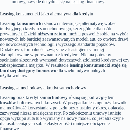
umowy, zwykle decydują się na leasing finansowy.
Leasing konsumencki jako alternatywa dla kredytu
Leasing konsumencki
stanowi interesującą alternatywę wobec
tradycyjnego kredytu samochodowego, szczególnie dla osób
prywatnych. Dzięki
niższym ratom
, można pozwolić sobie na wybór
nowszych lub bardziej zaawansowanych modeli aut, co otwiera drzwi
do nowoczesnych technologii i wyższego standardu pojazdów.
Dodatkowo, formalności związane z leasingiem są mniej
skomplikowane w porównaniu z kredytem. Nie ma potrzeby
spełniania złożonych wymagań dotyczących zdolności kredytowej czy
zabezpieczania majątku. W rezultacie
leasing konsumencki staje się
bardziej dostępny finansowo
dla wielu indywidualnych
użytkowników.
Leasing samochodowy a kredyt samochodowy
Leasing
oraz
kredyt samochodowy
różnią się pod względem
kosztów
i oferowanych korzyści. W przypadku leasingu użytkownik
ma możliwość korzystania z pojazdu przez ustalony okres, opłacając
zazwyczaj niższe miesięczne raty. Po zakończeniu umowy istnieje
opcja wykupu auta lub wymiany na nowy model, co jest atrakcyjne
dla osób ceniących sobie elastyczność i mniejsze obciążenie
finansowe.