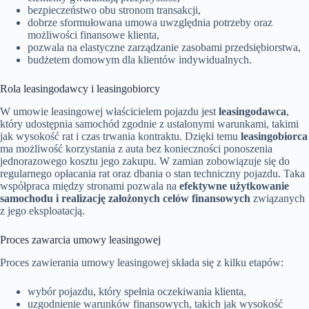
bezpieczeństwo obu stronom transakcji,
dobrze sformułowana umowa uwzględnia potrzeby oraz
możliwości finansowe klienta,
pozwala na elastyczne zarządzanie zasobami przedsiębiorstwa,
budżetem domowym dla klientów indywidualnych.
Rola leasingodawcy i leasingobiorcy
W umowie leasingowej właścicielem pojazdu jest
leasingodawca
,
który udostępnia samochód zgodnie z ustalonymi warunkami, takimi
jak wysokość rat i czas trwania kontraktu. Dzięki temu
leasingobiorca
ma możliwość korzystania z auta bez konieczności ponoszenia
jednorazowego kosztu jego zakupu. W zamian zobowiązuje się do
regularnego opłacania rat oraz dbania o stan techniczny pojazdu. Taka
współpraca między stronami pozwala na
efektywne użytkowanie
samochodu i realizację założonych celów finansowych
związanych
z jego eksploatacją.
Proces zawarcia umowy leasingowej
Proces zawierania umowy leasingowej składa się z kilku etapów:
wybór pojazdu, który spełnia oczekiwania klienta,
uzgodnienie warunków finansowych, takich jak wysokość