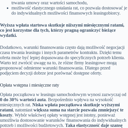
trwania umowy oraz wartości samochodu,
możliwość elastycznego ustalania rat, co pozwala dostosować je
do indywidualnych możliwości finansowych leasingobiorcy.
Wyższa wpłata startowa skutkuje niższymi miesięcznymi ratami,
co jest korzystne dla tych, którzy pragną ograniczyć bieżące
wydatki.
Dodatkowo, warunki finansowania często dają możliwość negocjacji
czasu trwania leasingu i innych parametrów kontraktu. Dzięki temu
oferta może być lepiej dopasowana do specyficznych potrzeb klienta.
Warto też zwrócić uwagę na to, że różne firmy leasingowe mogą
proponować odmienne warunki finansowania. Dlatego przed
podjęciem decyzji dobrze jest porównać dostępne oferty.
Opłata wstępna i miesięczne raty
Opłata początkowa w leasingu samochodowym wynosi zazwyczaj od
0 do 30% wartości auta
. Bezpośrednio wpływa na wysokość
miesięcznych rat.
Niska wpłata początkowa skutkuje wyższymi
ratami
, natomiast
większa suma na starcie pozwala zmniejszyć te
koszty
. Wybór właściwej opłaty wstępnej jest istotny, ponieważ
umożliwia dostosowanie warunków finansowania do indywidualnych
potrzeb i możliwości budżetowych.
Taka elastyczność daje szansę