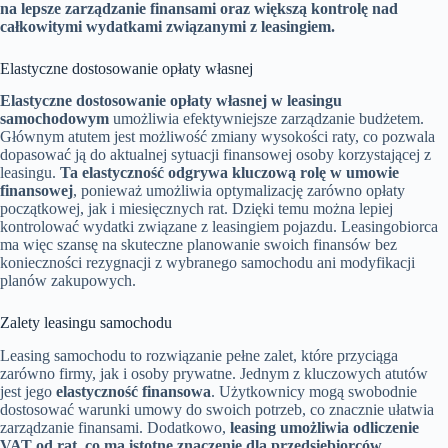
na lepsze zarządzanie finansami oraz większą kontrolę nad
całkowitymi wydatkami związanymi z leasingiem.
Elastyczne dostosowanie opłaty własnej
Elastyczne dostosowanie opłaty własnej w leasingu
samochodowym
umożliwia efektywniejsze zarządzanie budżetem.
Głównym atutem jest możliwość zmiany wysokości raty, co pozwala
dopasować ją do aktualnej sytuacji finansowej osoby korzystającej z
leasingu.
Ta elastyczność odgrywa kluczową rolę w umowie
finansowej
, ponieważ umożliwia optymalizację zarówno opłaty
początkowej, jak i miesięcznych rat. Dzięki temu można lepiej
kontrolować wydatki związane z leasingiem pojazdu. Leasingobiorca
ma więc szansę na skuteczne planowanie swoich finansów bez
konieczności rezygnacji z wybranego samochodu ani modyfikacji
planów zakupowych.
Zalety leasingu samochodu
Leasing samochodu to rozwiązanie pełne zalet, które przyciąga
zarówno firmy, jak i osoby prywatne. Jednym z kluczowych atutów
jest jego
elastyczność finansowa
. Użytkownicy mogą swobodnie
dostosować warunki umowy do swoich potrzeb, co znacznie ułatwia
zarządzanie finansami. Dodatkowo,
leasing umożliwia odliczenie
VAT od rat, co ma istotne znaczenie dla przedsiębiorców
.