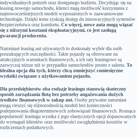
indywidualnych potrzeb oraz dostępnego budżetu. Decydując się na
leasing nowego samochodu, klienci mają możliwość korzystania z
najnowocześniejszych modeli wyposażonych w zaawansowane
technologie. Dzięki temu zyskują dostęp do innowacyjnych systemów
bezpieczeństwa oraz komfortu.
Co więcej, nowe auta mogą wiązać
się z niższymi kosztami eksploatacyjnymi, co jest zasługą
gwarancji producenta.
Natomiast leasing aut używanych to doskonały wybór dla osób
poszukujących oszczędności. Takie pojazdy są oferowane na
atrakcyjnych warunkach finansowych, a ich raty leasingowe są
zazwyczaj niższe niż w przypadku samochodów prosto z salonu.
To
idealna opcja dla tych, którzy chcą zmniejszyć comiesięczne
wydatki związane z użytkowaniem pojazdu.
Dla przedsiębiorstw oba rodzaje leasingu stanowią skuteczny
sposób zarządzania flotą bez potrzeby angażowania dużych
środków finansowych w zakup aut.
Osoby prywatne natomiast
mogą cieszyć się różnorodnością modeli bez konieczności
podejmowania długoterminowych zobowiązań finansowych. Rosnąca
popularność leasingu wynika z jego elastycznych opcji dopasowanych
do wymagań klientów oraz możliwości uwzględnienia kosztów w
rozliczeniach podatkowych.