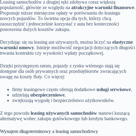
Leasing samochodów z drugiej ręki zdobywa coraz większą
popularność, głównie ze względu na
atrakcyjne warunki finansowe
.
Proponuje niższe miesięczne opłaty w porównaniu do leasingu
nowych pojazdów. To świetna opcja dla tych, którzy chcą
zaoszczędzić i jednocześnie korzystać z auta bez konieczności
ponoszenia dużych kosztów zakupu.
Decydując się na leasing aut używanych, można liczyć na
elastyczne
warunki umowy
. Istnieje możliwość negocjacji dotyczących długości
trwania kontraktu czy wysokości wpłaty początkowej.
Dzięki przystępnym ratom, pojazdy z rynku wtórnego stają się
dostępne dla osób prywatnych oraz przedsiębiorstw zwracających
uwagę na koszty floty. Co więcej:
firmy leasingowe często oferują dodatkowe
usługi serwisowe
,
udzielają
ubezpieczeniowe
,
zwiększają wygodę i bezpieczeństwo użytkowników.
Z tego powodu
leasing używanych samochodów
stanowi kuszącą
alternatywę wobec zakupu gotówkowego lub kredytu bankowego.
Wynajem długoterminowy a leasing samochodowy