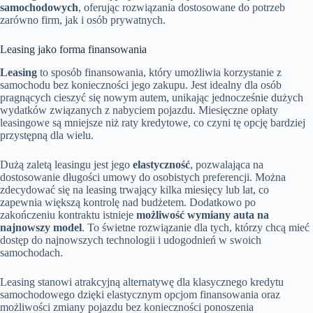
samochodowych
, oferując rozwiązania dostosowane do potrzeb
zarówno firm, jak i osób prywatnych.
Leasing jako forma finansowania
Leasing
to sposób finansowania, który umożliwia korzystanie z
samochodu bez konieczności jego zakupu. Jest idealny dla osób
pragnących cieszyć się nowym autem, unikając jednocześnie dużych
wydatków związanych z nabyciem pojazdu. Miesięczne opłaty
leasingowe są mniejsze niż raty kredytowe, co czyni tę opcję bardziej
przystępną dla wielu.
Dużą zaletą leasingu jest jego
elastyczność
, pozwalająca na
dostosowanie długości umowy do osobistych preferencji. Można
zdecydować się na leasing trwający kilka miesięcy lub lat, co
zapewnia większą kontrolę nad budżetem. Dodatkowo po
zakończeniu kontraktu istnieje
możliwość wymiany auta na
najnowszy model
. To świetne rozwiązanie dla tych, którzy chcą mieć
dostęp do najnowszych technologii i udogodnień w swoich
samochodach.
Leasing stanowi atrakcyjną alternatywę dla klasycznego kredytu
samochodowego dzięki elastycznym opcjom finansowania oraz
możliwości zmiany pojazdu bez konieczności ponoszenia