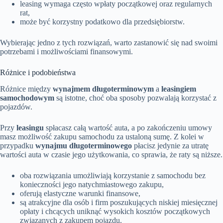
leasing wymaga często wpłaty początkowej oraz regularnych
rat,
może być korzystny podatkowo dla przedsiębiorstw.
Wybierając jedno z tych rozwiązań, warto zastanowić się nad swoimi
potrzebami i możliwościami finansowymi.
Różnice i podobieństwa
Różnice między
wynajmem długoterminowym
a
leasingiem
samochodowym
są istotne, choć oba sposoby pozwalają korzystać z
pojazdów.
Przy
leasingu
spłacasz całą wartość auta, a po zakończeniu umowy
masz możliwość zakupu samochodu za ustaloną sumę. Z kolei w
przypadku
wynajmu długoterminowego
płacisz jedynie za utratę
wartości auta w czasie jego użytkowania, co sprawia, że raty są niższe.
oba rozwiązania umożliwiają korzystanie z samochodu bez
konieczności jego natychmiastowego zakupu,
oferują elastyczne warunki finansowe,
są atrakcyjne dla osób i firm poszukujących niskiej miesięcznej
opłaty i chcących uniknąć wysokich kosztów początkowych
związanych z zakupem pojazdu.