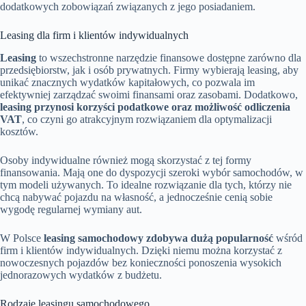
dodatkowych zobowiązań związanych z jego posiadaniem.
Leasing dla firm i klientów indywidualnych
Leasing
to wszechstronne narzędzie finansowe dostępne zarówno dla
przedsiębiorstw, jak i osób prywatnych. Firmy wybierają leasing, aby
unikać znacznych wydatków kapitałowych, co pozwala im
efektywniej zarządzać swoimi finansami oraz zasobami. Dodatkowo,
leasing przynosi korzyści podatkowe oraz możliwość odliczenia
VAT
, co czyni go atrakcyjnym rozwiązaniem dla optymalizacji
kosztów.
Osoby indywidualne również mogą skorzystać z tej formy
finansowania. Mają one do dyspozycji szeroki wybór samochodów, w
tym modeli używanych. To idealne rozwiązanie dla tych, którzy nie
chcą nabywać pojazdu na własność, a jednocześnie cenią sobie
wygodę regularnej wymiany aut.
W Polsce
leasing samochodowy zdobywa dużą popularność
wśród
firm i klientów indywidualnych. Dzięki niemu można korzystać z
nowoczesnych pojazdów bez konieczności ponoszenia wysokich
jednorazowych wydatków z budżetu.
Rodzaje leasingu samochodowego