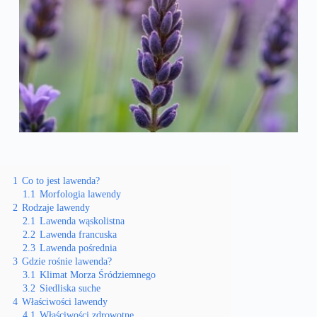
1
Co to jest lawenda?
1.1
Morfologia lawendy
2
Rodzaje lawendy
2.1
Lawenda wąskolistna
2.2
Lawenda francuska
2.3
Lawenda pośrednia
3
Gdzie rośnie lawenda?
3.1
Klimat Morza Śródziemnego
3.2
Siedliska suche
4
Właściwości lawendy
4.1
Właściwości zdrowotne