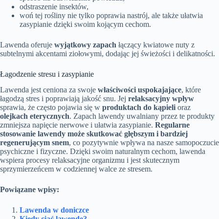
odstraszenie insektów,
woń tej rośliny nie tylko poprawia nastrój, ale także ułatwia
zasypianie dzięki swoim kojącym cechom.
Lawenda oferuje
wyjątkowy zapach
łączący kwiatowe nuty z
subtelnymi akcentami ziołowymi, dodając jej świeżości i delikatności.
Łagodzenie stresu i zasypianie
Lawenda jest ceniona za swoje
właściwości uspokajające
, które
łagodzą stres i poprawiają jakość snu. Jej
relaksacyjny wpływ
sprawia, że często pojawia się w
produktach do kąpieli
oraz
olejkach eterycznych
. Zapach lawendy uwalniany przez te produkty
zmniejsza napięcie nerwowe i ułatwia zasypianie.
Regularne
stosowanie lawendy może skutkować głębszym i bardziej
regenerującym snem
, co pozytywnie wpływa na nasze samopoczucie
psychiczne i fizyczne. Dzięki swoim naturalnym cechom, lawenda
wspiera procesy relaksacyjne organizmu i jest skutecznym
sprzymierzeńcem w codziennej walce ze stresem.
Powiązane wpisy:
Lawenda w doniczce
Kiedy ciąć lawendę?