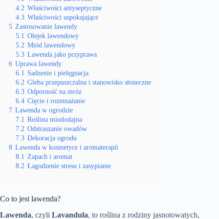
4.2
Właściwości antyseptyczne
4.3
Właściwości uspokajające
5
Zastosowanie lawendy
5.1
Olejek lawendowy
5.2
Miód lawendowy
5.3
Lawenda jako przyprawa
6
Uprawa lawendy
6.1
Sadzenie i pielęgnacja
6.2
Gleba przepuszczalna i stanowisko słoneczne
6.3
Odporność na mróz
6.4
Cięcie i rozmnażanie
7
Lawenda w ogrodzie
7.1
Roślina miododajna
7.2
Odstraszanie owadów
7.3
Dekoracja ogrodu
8
Lawenda w kosmetyce i aromaterapii
8.1
Zapach i aromat
8.2
Łagodzenie stresu i zasypianie
Co to jest lawenda?
Lawenda
, czyli
Lavandula
, to roślina z rodziny jasnotowatych,