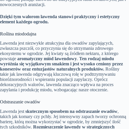
nowoczesnych aranżacji.
Dzięki tym walorom lawenda stanowi praktyczny i estetyczny
element każdego ogrodu.
Roślina miododajna
Lawenda jest niezwykle atrakcyjna dla owadów zapylających,
zwłaszcza pszczół, co przyczynia się do utrzymania zdrowego
ekosystemu w ogrodzie. Jej kwiaty są źródłem nektaru, z którego
powstaje
aromatyczny miód lawendowy
.
Ten rodzaj miodu
wyróżnia się wyjątkowym smakiem i jest wysoko ceniony przez
koneserów oraz entuzjastów naturalnych produktów.
Rośliny
takie jak lawenda odgrywają kluczową rolę w podtrzymywaniu
bioróżnorodności i wspieraniu populacji zapylaczy. Oprócz
dekoracyjnych walorów, lawenda znacząco wpływa na proces
zapylania i produkcję miodu, wzbogacając nasze otoczenie.
Odstraszanie owadów
Lawenda jest
skutecznym sposobem na odstraszanie owadów
,
takich jak komary czy pchły. Jej intensywny zapach tworzy ochronną
barierę, którą można wykorzystać w ogrodzie, by zmniejszyć ilość
tych szkodników.
Rozmieszczenie lawendy w strategicznych