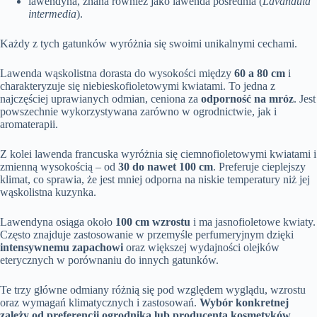
lawendyna, znana również jako lawenda pośrednia (
Lavandula
intermedia
).
Każdy z tych gatunków wyróżnia się swoimi unikalnymi cechami.
Lawenda wąskolistna dorasta do wysokości między
60 a 80 cm
i
charakteryzuje się niebieskofioletowymi kwiatami. To jedna z
najczęściej uprawianych odmian, ceniona za
odporność na mróz
. Jest
powszechnie wykorzystywana zarówno w ogrodnictwie, jak i
aromaterapii.
Z kolei lawenda francuska wyróżnia się ciemnofioletowymi kwiatami i
zmienną wysokością – od
30 do nawet 100 cm
. Preferuje cieplejszy
klimat, co sprawia, że jest mniej odporna na niskie temperatury niż jej
wąskolistna kuzynka.
Lawendyna osiąga około
100 cm wzrostu
i ma jasnofioletowe kwiaty.
Często znajduje zastosowanie w przemyśle perfumeryjnym dzięki
intensywnemu zapachowi
oraz większej wydajności olejków
eterycznych w porównaniu do innych gatunków.
Te trzy główne odmiany różnią się pod względem wyglądu, wzrostu
oraz wymagań klimatycznych i zastosowań.
Wybór konkretnej
zależy od preferencji ogrodnika lub producenta kosmetyków.