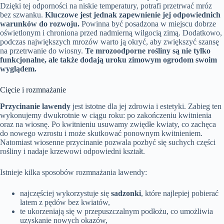
Dzięki tej odporności na niskie temperatury, potrafi przetrwać mróz
bez szwanku.
Kluczowe jest jednak zapewnienie jej odpowiednich
warunków do rozwoju.
Powinna być posadzona w miejscu dobrze
oświetlonym i chroniona przed nadmierną wilgocią zimą. Dodatkowo,
podczas największych mrozów warto ją okryć, aby zwiększyć szansę
na przetrwanie do wiosny.
Te mrozoodporne rośliny są nie tylko
funkcjonalne, ale także dodają uroku zimowym ogrodom swoim
wyglądem.
Cięcie i rozmnażanie
Przycinanie lawendy
jest istotne dla jej zdrowia i estetyki. Zabieg ten
wykonujemy dwukrotnie w ciągu roku: po zakończeniu kwitnienia
oraz na wiosnę. Po kwitnieniu usuwamy zwiędłe kwiaty, co zachęca
do nowego wzrostu i może skutkować ponownym kwitnieniem.
Natomiast wiosenne przycinanie pozwala pozbyć się suchych części
rośliny i nadaje krzewowi odpowiedni kształt.
Istnieje kilka sposobów rozmnażania lawendy:
najczęściej wykorzystuje się
sadzonki
, które najlepiej pobierać
latem z pędów bez kwiatów,
te ukorzeniają się w przepuszczalnym podłożu, co umożliwia
uzyskanie nowych okazów,