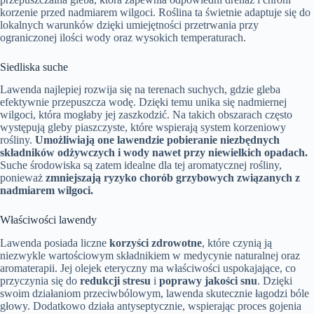
korzenie przed nadmiarem wilgoci. Roślina ta świetnie adaptuje się do
lokalnych warunków dzięki umiejętności przetrwania przy
ograniczonej ilości wody oraz wysokich temperaturach.
Siedliska suche
Lawenda najlepiej rozwija się na terenach suchych, gdzie gleba
efektywnie przepuszcza wodę. Dzięki temu unika się nadmiernej
wilgoci, która mogłaby jej zaszkodzić. Na takich obszarach często
występują gleby piaszczyste, które wspierają system korzeniowy
rośliny.
Umożliwiają one lawendzie pobieranie niezbędnych
składników odżywczych i wody nawet przy niewielkich opadach.
Suche środowiska są zatem idealne dla tej aromatycznej rośliny,
ponieważ
zmniejszają ryzyko chorób grzybowych związanych z
nadmiarem wilgoci.
Właściwości lawendy
Lawenda posiada liczne
korzyści zdrowotne
, które czynią ją
niezwykle wartościowym składnikiem w medycynie naturalnej oraz
aromaterapii. Jej olejek eteryczny ma właściwości uspokajające, co
przyczynia się do
redukcji stresu
i
poprawy jakości snu
. Dzięki
swoim działaniom przeciwbólowym, lawenda skutecznie łagodzi bóle
głowy. Dodatkowo działa antyseptycznie, wspierając proces gojenia