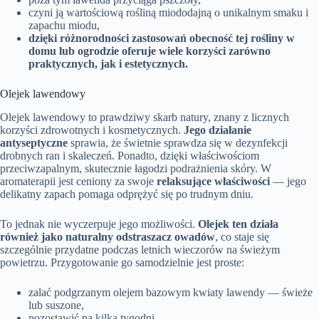
czyni ją wartościową rośliną miododajną o unikalnym smaku i
zapachu miodu,
dzięki różnorodności zastosowań obecność tej rośliny w
domu lub ogrodzie oferuje wiele korzyści zarówno
praktycznych, jak i estetycznych.
Olejek lawendowy
Olejek lawendowy to prawdziwy skarb natury, znany z licznych
korzyści zdrowotnych i kosmetycznych.
Jego działanie
antyseptyczne
sprawia, że świetnie sprawdza się w dezynfekcji
drobnych ran i skaleczeń. Ponadto, dzięki właściwościom
przeciwzapalnym, skutecznie łagodzi podrażnienia skóry. W
aromaterapii jest ceniony za swoje
relaksujące właściwości
— jego
delikatny zapach pomaga odprężyć się po trudnym dniu.
To jednak nie wyczerpuje jego możliwości.
Olejek ten działa
również jako naturalny odstraszacz owadów
, co staje się
szczególnie przydatne podczas letnich wieczorów na świeżym
powietrzu. Przygotowanie go samodzielnie jest proste:
zalać podgrzanym olejem bazowym kwiaty lawendy — świeże
lub suszone,
pozostawić na kilka tygodni.