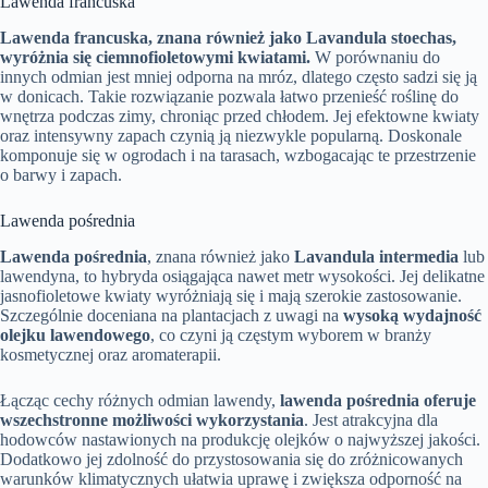
Lawenda francuska
Lawenda francuska, znana również jako Lavandula stoechas,
wyróżnia się ciemnofioletowymi kwiatami.
W porównaniu do
innych odmian jest mniej odporna na mróz, dlatego często sadzi się ją
w donicach. Takie rozwiązanie pozwala łatwo przenieść roślinę do
wnętrza podczas zimy, chroniąc przed chłodem. Jej efektowne kwiaty
oraz intensywny zapach czynią ją niezwykle popularną. Doskonale
komponuje się w ogrodach i na tarasach, wzbogacając te przestrzenie
o barwy i zapach.
Lawenda pośrednia
Lawenda pośrednia
, znana również jako
Lavandula intermedia
lub
lawendyna, to hybryda osiągająca nawet metr wysokości. Jej delikatne
jasnofioletowe kwiaty wyróżniają się i mają szerokie zastosowanie.
Szczególnie doceniana na plantacjach z uwagi na
wysoką wydajność
olejku lawendowego
, co czyni ją częstym wyborem w branży
kosmetycznej oraz aromaterapii.
Łącząc cechy różnych odmian lawendy,
lawenda pośrednia oferuje
wszechstronne możliwości wykorzystania
. Jest atrakcyjna dla
hodowców nastawionych na produkcję olejków o najwyższej jakości.
Dodatkowo jej zdolność do przystosowania się do zróżnicowanych
warunków klimatycznych ułatwia uprawę i zwiększa odporność na