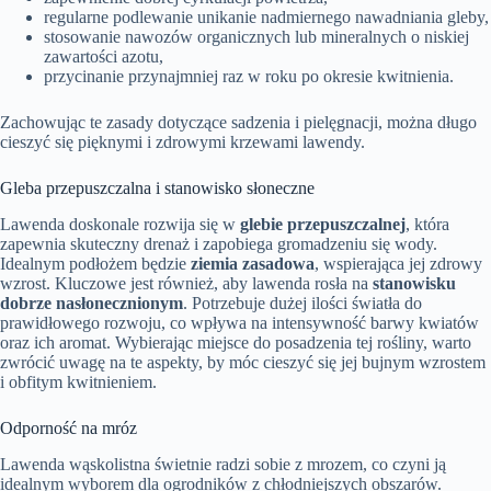
regularne podlewanie unikanie nadmiernego nawadniania gleby,
stosowanie nawozów organicznych lub mineralnych o niskiej
zawartości azotu,
przycinanie przynajmniej raz w roku po okresie kwitnienia.
Zachowując te zasady dotyczące sadzenia i pielęgnacji, można długo
cieszyć się pięknymi i zdrowymi krzewami lawendy.
Gleba przepuszczalna i stanowisko słoneczne
Lawenda doskonale rozwija się w
glebie przepuszczalnej
, która
zapewnia skuteczny drenaż i zapobiega gromadzeniu się wody.
Idealnym podłożem będzie
ziemia zasadowa
, wspierająca jej zdrowy
wzrost. Kluczowe jest również, aby lawenda rosła na
stanowisku
dobrze nasłonecznionym
. Potrzebuje dużej ilości światła do
prawidłowego rozwoju, co wpływa na intensywność barwy kwiatów
oraz ich aromat. Wybierając miejsce do posadzenia tej rośliny, warto
zwrócić uwagę na te aspekty, by móc cieszyć się jej bujnym wzrostem
i obfitym kwitnieniem.
Odporność na mróz
Lawenda wąskolistna świetnie radzi sobie z mrozem, co czyni ją
idealnym wyborem dla ogrodników z chłodniejszych obszarów.