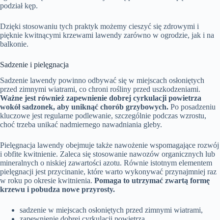
podział kęp.
Dzięki stosowaniu tych praktyk możemy cieszyć się zdrowymi i
pięknie kwitnącymi krzewami lawendy zarówno w ogrodzie, jak i na
balkonie.
Sadzenie i pielęgnacja
Sadzenie lawendy powinno odbywać się w miejscach osłoniętych
przed zimnymi wiatrami, co chroni rośliny przed uszkodzeniami.
Ważne jest również zapewnienie dobrej cyrkulacji powietrza
wokół sadzonek, aby uniknąć chorób grzybowych.
Po posadzeniu
kluczowe jest regularne podlewanie, szczególnie podczas wzrostu,
choć trzeba unikać nadmiernego nawadniania gleby.
Pielęgnacja lawendy obejmuje także nawożenie wspomagające rozwój
i obfite kwitnienie. Zaleca się stosowanie nawozów organicznych lub
mineralnych o niskiej zawartości azotu. Równie istotnym elementem
pielęgnacji jest przycinanie, które warto wykonywać przynajmniej raz
w roku po okresie kwitnienia.
Pomaga to utrzymać zwartą formę
krzewu i pobudza nowe przyrosty.
sadzenie w miejscach osłoniętych przed zimnymi wiatrami,
zapewnienie dobrej cyrkulacji powietrza,