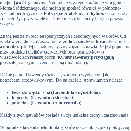
obejmująca 41 gatunków. Naturalnie występuje głównie w regionie
Morza Śródziemnego, ale można ją spotkać również w północno-
wschodniej Afryce i na Półwyspie Arabskim. To
bylina
, co oznacza,
że może żyć przez wiele lat. Preferuje suche tereny i często porasta
wzgórza.
Znana jest ze swoich terapeutycznych i dekoracyjnych walorów. Od
wieków znajduje zastosowanie w
ziołolecznictwie
,
kosmetyce
oraz
aromaterapii
. Jej charakterystyczny zapach sprawia, że jest popularna
przy produkcji olejków eterycznych oraz kosmetyków o
właściwościach relaksujących.
Kwiaty lawendy przyciągają
pszczoły
, co czyni ją cenną rośliną miododajną.
Różne gatunki lawendy różnią się zarówno wyglądem, jak i
potrzebami środowiskowymi. Do najczęściej uprawianych należą:
lawenda wąskolistna (
Lavandula angustifolia
),
francuska (
Lavandula stoechas
),
pośrednia (
Lavandula x intermedia
).
Każdy z tych gatunków posiada swoje unikalne cechy i zastosowania.
W ogrodzie lawenda pełni funkcję zarówno ozdobną, jak i praktyczną