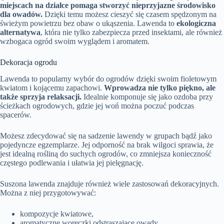
miejscach na działce pomaga stworzyć nieprzyjazne środowisko
dla owadów.
Dzięki temu możesz cieszyć się czasem spędzonym na
świeżym powietrzu bez obaw o ukąszenia. Lawenda to
ekologiczna
alternatywa
, która nie tylko zabezpiecza przed insektami, ale również
wzbogaca ogród swoim wyglądem i aromatem.
Dekoracja ogrodu
Lawenda to popularny wybór do ogrodów dzięki swoim fioletowym
kwiatom i kojącemu zapachowi.
Wprowadza nie tylko piękno, ale
także sprzyja relaksacji.
Idealnie komponuje się jako ozdoba przy
ścieżkach ogrodowych, gdzie jej woń można poczuć podczas
spacerów.
Możesz zdecydować się na sadzenie lawendy w grupach bądź jako
pojedyncze egzemplarze. Jej odporność na brak wilgoci sprawia, że
jest idealną rośliną do suchych ogrodów, co zmniejsza konieczność
częstego podlewania i ułatwia jej pielęgnację.
Suszona lawenda znajduje również wiele zastosowań dekoracyjnych.
Można z niej przygotowywać:
kompozycje kwiatowe,
aromatyczne woreczki odstraszające owady.