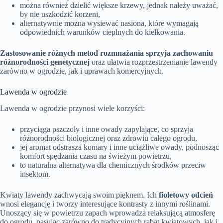
można również dzielić większe krzewy, jednak należy uważać,
by nie uszkodzić korzeni,
alternatywnie można wysiewać nasiona, które wymagają
odpowiednich warunków cieplnych do kiełkowania.
Zastosowanie różnych metod rozmnażania sprzyja zachowaniu
różnorodności genetycznej
oraz ułatwia rozprzestrzenianie lawendy
zarówno w ogrodzie, jak i uprawach komercyjnych.
Lawenda w ogrodzie
Lawenda w ogrodzie przynosi wiele korzyści:
przyciąga pszczoły i inne owady zapylające, co sprzyja
różnorodności biologicznej oraz zdrowiu całego ogrodu,
jej aromat odstrasza komary i inne uciążliwe owady, podnosząc
komfort spędzania czasu na świeżym powietrzu,
to naturalna alternatywa dla chemicznych środków przeciw
insektom.
Kwiaty lawendy zachwycają swoim pięknem. Ich
fioletowy odcień
wnosi elegancję i tworzy interesujące kontrasty z innymi roślinami.
Unoszący się w powietrzu zapach wprowadza relaksującą atmosferę
do ogrodu, pasując zarówno do tradycyjnych rabat kwiatowych, jak i