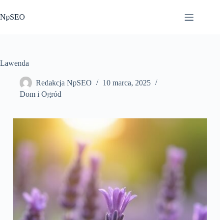
Przejdź
do
NpSEO
treści
Lawenda
Redakcja NpSEO
10 marca, 2025
Dom i Ogród