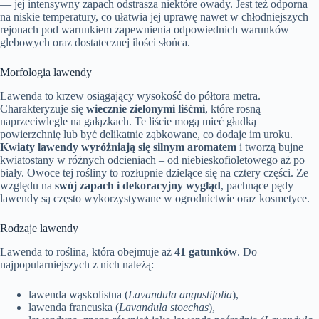
— jej intensywny zapach odstrasza niektóre owady. Jest też odporna
na niskie temperatury, co ułatwia jej uprawę nawet w chłodniejszych
rejonach pod warunkiem zapewnienia odpowiednich warunków
glebowych oraz dostatecznej ilości słońca.
Morfologia lawendy
Lawenda to krzew osiągający wysokość do półtora metra.
Charakteryzuje się
wiecznie zielonymi liśćmi
, które rosną
naprzeciwlegle na gałązkach. Te liście mogą mieć gładką
powierzchnię lub być delikatnie ząbkowane, co dodaje im uroku.
Kwiaty lawendy wyróżniają się silnym aromatem
i tworzą bujne
kwiatostany w różnych odcieniach – od niebieskofioletowego aż po
biały. Owoce tej rośliny to rozłupnie dzielące się na cztery części. Ze
względu na
swój zapach i dekoracyjny wygląd
, pachnące pędy
lawendy są często wykorzystywane w ogrodnictwie oraz kosmetyce.
Rodzaje lawendy
Lawenda to roślina, która obejmuje aż
41 gatunków
. Do
najpopularniejszych z nich należą:
lawenda wąskolistna (
Lavandula angustifolia
),
lawenda francuska (
Lavandula stoechas
),