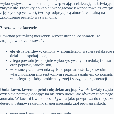
wykorzystywana w aromaterapii,
wspierając relaksację i ułatwiając
zasypianie
. Produkty do kąpieli wzbogacone lawendą również czerpią
z jej łagodzących zalet, tworząc odprężającą atmosferę idealną na
zakończenie pełnego wyzwań dnia.
Zastosowanie lawendy
Lawenda jest rośliną niezwykle wszechstronną, co sprawia, że
znajduje wiele zastosowań.
olejek lawendowy
, ceniony w aromaterapii, wspiera relaksację i
działanie uspokajające,
z tego powodu jest chętnie wykorzystywany do redukcji stresu
oraz poprawy jakości snu,
w kosmetykach lawenda zyskuje popularność dzięki swoim
właściwościom antyseptycznym i przeciwzapalnym, co pomaga
w pielęgnacji skóry problematycznej i sprzyja jej regeneracji.
Dodatkowo, lawenda pełni rolę dekoracyjną.
Świeże kwiaty często
ozdabiają potrawy, dodając im nie tylko uroku, ale również subtelnego
aromatu. W kuchni lawenda jest używana jako przyprawa do mięs czy
deserów i stanowi składnik znanej mieszanki ziół prowansalskich.
poza tym lawenda przyciąga pszczoły,