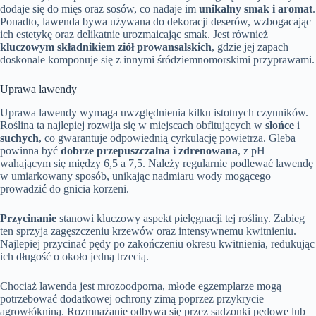
dodaje się do mięs oraz sosów, co nadaje im
unikalny smak i aromat
.
Ponadto, lawenda bywa używana do dekoracji deserów, wzbogacając
ich estetykę oraz delikatnie urozmaicając smak. Jest również
kluczowym składnikiem ziół prowansalskich
, gdzie jej zapach
doskonale komponuje się z innymi śródziemnomorskimi przyprawami.
Uprawa lawendy
Uprawa lawendy wymaga uwzględnienia kilku istotnych czynników.
Roślina ta najlepiej rozwija się w miejscach obfitujących w
słońce
i
suchych
, co gwarantuje odpowiednią cyrkulację powietrza. Gleba
powinna być
dobrze przepuszczalna i zdrenowana
, z pH
wahającym się między 6,5 a 7,5. Należy regularnie podlewać lawendę
w umiarkowany sposób, unikając nadmiaru wody mogącego
prowadzić do gnicia korzeni.
Przycinanie
stanowi kluczowy aspekt pielęgnacji tej rośliny. Zabieg
ten sprzyja zagęszczeniu krzewów oraz intensywnemu kwitnieniu.
Najlepiej przycinać pędy po zakończeniu okresu kwitnienia, redukując
ich długość o około jedną trzecią.
Chociaż lawenda jest mrozoodporna, młode egzemplarze mogą
potrzebować dodatkowej ochrony zimą poprzez przykrycie
agrowłókniną. Rozmnażanie odbywa się przez sadzonki pędowe lub