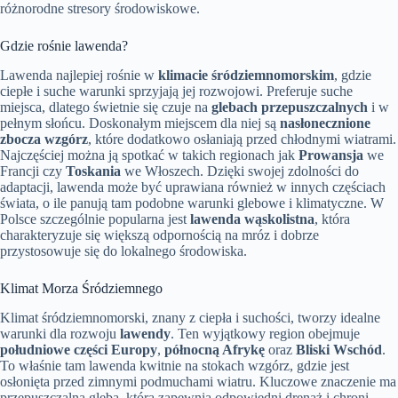
różnorodne stresory środowiskowe.
Gdzie rośnie lawenda?
Lawenda najlepiej rośnie w
klimacie śródziemnomorskim
, gdzie
ciepłe i suche warunki sprzyjają jej rozwojowi. Preferuje suche
miejsca, dlatego świetnie się czuje na
glebach przepuszczalnych
i w
pełnym słońcu. Doskonałym miejscem dla niej są
nasłonecznione
zbocza wzgórz
, które dodatkowo osłaniają przed chłodnymi wiatrami.
Najczęściej można ją spotkać w takich regionach jak
Prowansja
we
Francji czy
Toskania
we Włoszech. Dzięki swojej zdolności do
adaptacji, lawenda może być uprawiana również w innych częściach
świata, o ile panują tam podobne warunki glebowe i klimatyczne. W
Polsce szczególnie popularna jest
lawenda wąskolistna
, która
charakteryzuje się większą odpornością na mróz i dobrze
przystosowuje się do lokalnego środowiska.
Klimat Morza Śródziemnego
Klimat śródziemnomorski, znany z ciepła i suchości, tworzy idealne
warunki dla rozwoju
lawendy
. Ten wyjątkowy region obejmuje
południowe części Europy
,
północną Afrykę
oraz
Bliski Wschód
.
To właśnie tam lawenda kwitnie na stokach wzgórz, gdzie jest
osłonięta przed zimnymi podmuchami wiatru. Kluczowe znaczenie ma
przepuszczalna gleba, która zapewnia odpowiedni drenaż i chroni