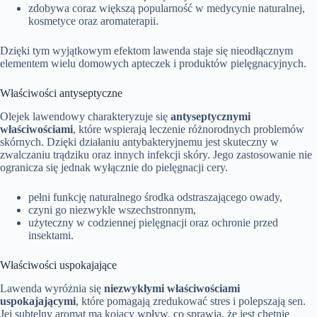
zdobywa coraz większą popularność w medycynie naturalnej,
kosmetyce oraz aromaterapii.
Dzięki tym wyjątkowym efektom lawenda staje się nieodłącznym
elementem wielu domowych apteczek i produktów pielęgnacyjnych.
Właściwości antyseptyczne
Olejek lawendowy charakteryzuje się
antyseptycznymi
właściwościami
, które wspierają leczenie różnorodnych problemów
skórnych. Dzięki działaniu antybakteryjnemu jest skuteczny w
zwalczaniu trądziku oraz innych infekcji skóry. Jego zastosowanie nie
ogranicza się jednak wyłącznie do pielęgnacji cery.
pełni funkcję naturalnego środka odstraszającego owady,
czyni go niezwykle wszechstronnym,
użyteczny w codziennej pielęgnacji oraz ochronie przed
insektami.
Właściwości uspokajające
Lawenda wyróżnia się
niezwykłymi właściwościami
uspokajającymi
, które pomagają zredukować stres i polepszają sen.
Jej subtelny aromat ma kojący wpływ, co sprawia, że jest chętnie