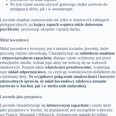
Po tym czasie można używać gotowego olejku zarówno do
pielęgnacji skóry, jak i w aromaterapii.
Lawenda znajduje zastosowanie nie tylko w domowych zabiegach
pielęgnacyjnych; jej
kojący zapach wspiera także dobrostan
psychiczny
, przynosząc ukojenie i spokój ducha.
Miód lawendowy
Miód lawendowy tworzony jest z nektaru kwiatów lawendy, które
pszczoły chętnie odwiedzają. Charakteryzuje się
subtelnym smakiem
i
niepowtarzalnym zapachem
, dlatego często wybierany jest przez
entuzjastów miodu. Jednak jego atuty nie kończą się na walorach
smakowych. Posiada także
właściwości prozdrowotne
, wspierając
nasz
układ odpornościowy
, co czyni go wartościowym dodatkiem do
codziennej diety.
To wyjątkowe połączenie smakowitości i korzyści
zdrowotnych sprawia, że miód lawendowy zdobywa uznanie
zarówno w kuchni, jak i w medycynie naturalnej.
Lawenda jako przyprawa
Lawenda charakteryzuje się
intensywnym zapachem
i często służy
jako przyprawa w kuchni. Jej popularność jest szczególnie widoczna
we Francji, Hiszpanii i Włoszech. Aromatyczne gałązki tej rośliny