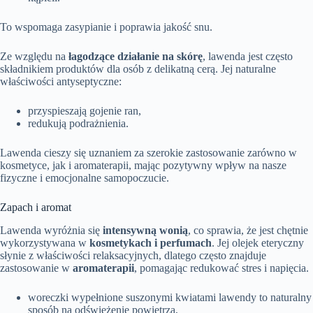
To wspomaga zasypianie i poprawia jakość snu.
Ze względu na
łagodzące działanie na skórę
, lawenda jest często
składnikiem produktów dla osób z delikatną cerą. Jej naturalne
właściwości antyseptyczne:
przyspieszają gojenie ran,
redukują podrażnienia.
Lawenda cieszy się uznaniem za szerokie zastosowanie zarówno w
kosmetyce, jak i aromaterapii, mając pozytywny wpływ na nasze
fizyczne i emocjonalne samopoczucie.
Zapach i aromat
Lawenda wyróżnia się
intensywną wonią
, co sprawia, że jest chętnie
wykorzystywana w
kosmetykach i perfumach
. Jej olejek eteryczny
słynie z właściwości relaksacyjnych, dlatego często znajduje
zastosowanie w
aromaterapii
, pomagając redukować stres i napięcia.
woreczki wypełnione suszonymi kwiatami lawendy to naturalny
sposób na odświeżenie powietrza,