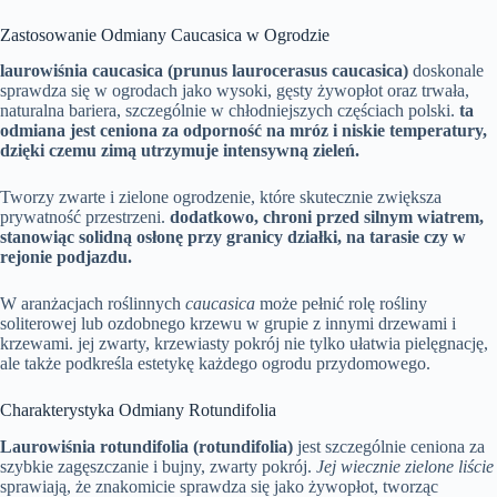
Zastosowanie Odmiany Caucasica w Ogrodzie
laurowiśnia caucasica (prunus laurocerasus caucasica)
doskonale
sprawdza się w ogrodach jako wysoki, gęsty żywopłot oraz trwała,
naturalna bariera, szczególnie w chłodniejszych częściach polski.
ta
odmiana jest ceniona za odporność na mróz i niskie temperatury,
dzięki czemu zimą utrzymuje intensywną zieleń.
Tworzy zwarte i zielone ogrodzenie, które skutecznie zwiększa
prywatność przestrzeni.
dodatkowo, chroni przed silnym wiatrem,
stanowiąc solidną osłonę przy granicy działki, na tarasie czy w
rejonie podjazdu.
W aranżacjach roślinnych
caucasica
może pełnić rolę rośliny
soliterowej lub ozdobnego krzewu w grupie z innymi drzewami i
krzewami. jej zwarty, krzewiasty pokrój nie tylko ułatwia pielęgnację,
ale także podkreśla estetykę każdego ogrodu przydomowego.
Charakterystyka Odmiany Rotundifolia
Laurowiśnia rotundifolia (rotundifolia)
jest szczególnie ceniona za
szybkie zagęszczanie i bujny, zwarty pokrój.
Jej wiecznie zielone liście
sprawiają, że znakomicie sprawdza się jako żywopłot, tworząc