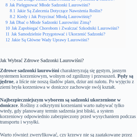
8
Jak Pielęgnować Młode Sadzonki Laurowiśni?
8.1
Jakie Są Zalecenia Dotyczące Nawożenia Roślin?
8.2
Kiedy i Jak Przycinać Młodą Laurowiśnię?
9
Jak Dbać o Młode Sadzonki Laurowiśni Zimą?
10
Jak Zapobiegać Chorobom i Zwalczać Szkodniki Laurowiśni?
11
Jak Samodzielnie Przygotować i Ukorzenić Sadzonki?
12
Jakie Są Główne Wady Uprawy Laurowiśni?
Jak Wybrać Zdrowe Sadzonki Laurowiśni?
Zdrowe sadzonki laurowiśni
charakteryzują się gęstym, jasnym
systemem korzeniowym, wolnym od zgnilizny i przesuszeń.
Pędy są
jędrne
, a liście nie noszą śladów plam, dziur ani nalotu. Po wyjęciu z
ziemi bryła korzeniowa w doniczce zachowuje swój kształt.
Najbezpieczniejszym wyborem są sadzonki ukorzenione w
doniczce
. Rośliny z odkrytymi korzeniami warto nabywać tylko
wtedy, gdy planowany termin sadzenia jest bliski, a system
korzeniowy odpowiednio zabezpieczony przed wysychaniem podczas
transportu i wysyłki.
Warto również zweryfikować, czy krzewy nie są zaatakowane przez