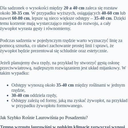
Dla sadzonek o wysokości między
20 a 40 cm
zaleca się rozstaw
około
30-35 cm
. W przypadku wyższych, osiągających
40-60 cm
lub
nawet
60-80 cm
, lepsze są nieco większe odstępy –
35-40 cm
. Dzięki
temu korzenie mają wystarczająco miejsca do rozwoju, a cały
żywopłot wyrasta gęsty i równomierny.
Podczas sadzenia w pojedynczym rzędzie warto wyznaczyć linię za
pomocą sznurka, co ułatwi zachowanie prostej linii i sprawi, że
żywopłot będzie prezentował się schludnie oraz estetycznie.
Jeżeli planujemy dwa rzędy, na przykład by stworzyć gęstą osłonę
przeciwwiatrową, najlepszym rozwiązaniem jest układ mijankowy. W
takim wypadku:
Odstępy wynoszą około
35-40 cm
między roślinami w jednym
rzędzie,
30-40 cm
oddziela rzędy,
Odstępy zależą od formy, jaką ma zyskać żywopłot, na przykład
w przypadku żywopłotu formowanego.
Jak Szybko Rośnie Laurowiśnia po Posadzeniu?
Tempo wzrostu laurowiśni w polskim klimacie zazwyczaj wynosi