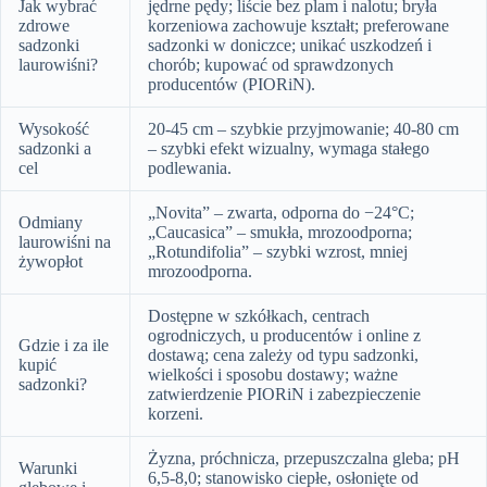
Jak wybrać
jędrne pędy; liście bez plam i nalotu; bryła
zdrowe
korzeniowa zachowuje kształt; preferowane
sadzonki
sadzonki w doniczce; unikać uszkodzeń i
laurowiśni?
chorób; kupować od sprawdzonych
producentów (PIORiN).
Wysokość
20-45 cm – szybkie przyjmowanie; 40-80 cm
sadzonki a
– szybki efekt wizualny, wymaga stałego
cel
podlewania.
„Novita” – zwarta, odporna do −24°C;
Odmiany
„Caucasica” – smukła, mrozoodporna;
laurowiśni na
„Rotundifolia” – szybki wzrost, mniej
żywopłot
mrozoodporna.
Dostępne w szkółkach, centrach
ogrodniczych, u producentów i online z
Gdzie i za ile
dostawą; cena zależy od typu sadzonki,
kupić
wielkości i sposobu dostawy; ważne
sadzonki?
zatwierdzenie PIORiN i zabezpieczenie
korzeni.
Żyzna, próchnicza, przepuszczalna gleba; pH
Warunki
6,5-8,0; stanowisko ciepłe, osłonięte od