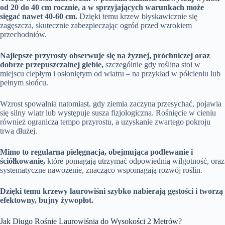
od 20 do 40 cm rocznie, a w sprzyjających warunkach może
sięgać nawet 40-60 cm.
Dzięki temu krzew błyskawicznie się
zagęszcza, skutecznie zabezpieczając ogród przed wzrokiem
przechodniów.
Najlepsze przyrosty obserwuje się na żyznej, próchniczej oraz
dobrze przepuszczalnej glebie,
szczególnie gdy roślina stoi w
miejscu ciepłym i osłoniętym od wiatru – na przykład w półcieniu lub
pełnym słońcu.
Wzrost spowalnia natomiast, gdy ziemia zaczyna przesychać, pojawia
się silny wiatr lub występuje susza fizjologiczna. Rośnięcie w cieniu
również ogranicza tempo przyrostu, a uzyskanie zwartego pokroju
trwa dłużej.
Mimo to regularna pielęgnacja, obejmująca podlewanie i
ściółkowanie,
które pomagają utrzymać odpowiednią wilgotność, oraz
systematyczne nawożenie, znacząco wspomagają rozwój roślin.
Dzięki temu krzewy laurowiśni szybko nabierają gęstości i tworzą
efektowny, bujny żywopłot.
Jak Długo Rośnie Laurowiśnia do Wysokości 2 Metrów?