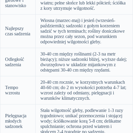
glebowe i
wiatru; pełne słońce lub lekki półcień; ściółka
stanowisko
z kory utrzymuje wilgotność.
Wiosna (marzec-maj) i jesień (wrzesień-
październik); sadzonki z gołym korzeniem
Najlepszy
sadzić w tych terminach; rośliny doniczkowe
czas sadzenia
można przez cały sezon, pod warunkiem
odpowiedniej wilgotności gleby.
30-40 cm między roślinami (2-3 na metr
Odległość
bieżący); niższe sadzonki bliżej, wyższe dalej;
sadzenia
dwurzędowo w układzie mijankowym z
odstępami 30-40 cm między rzędami.
20-40 cm rocznie, w korzystnych warunkach
Tempo
40-60 cm; do 2 m wysokości potrzeba 4-7 lat;
wzrostu
wzrost zależy od odmiany, pielęgnacji i
warunków klimatycznych.
Stała wilgotność gleby, podlewanie 1-3 razy
Pielęgnacja
tygodniowo; unikać przemoczenia i stojącej
młodych
wody; ściółkowanie korą 5-8 cm; delikatne
sadzonek
spulchnianie; ochrona przed wiatrem i
słońcem 2-4 tygodnie po sadzeniu.