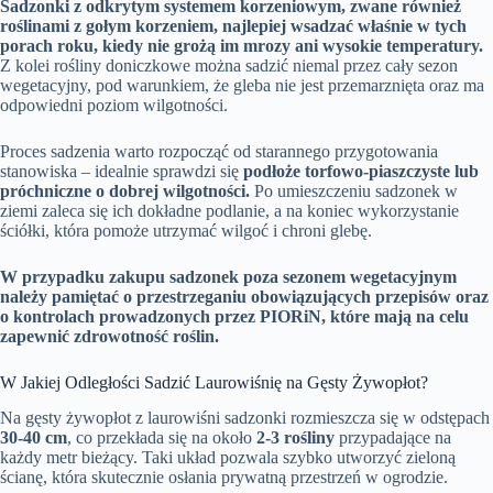
Sadzonki z odkrytym systemem korzeniowym, zwane również
roślinami z gołym korzeniem, najlepiej wsadzać właśnie w tych
porach roku, kiedy nie grożą im mrozy ani wysokie temperatury.
Z kolei rośliny doniczkowe można sadzić niemal przez cały sezon
wegetacyjny, pod warunkiem, że gleba nie jest przemarznięta oraz ma
odpowiedni poziom wilgotności.
Proces sadzenia warto rozpocząć od starannego przygotowania
stanowiska – idealnie sprawdzi się
podłoże torfowo-piaszczyste lub
próchniczne o dobrej wilgotności.
Po umieszczeniu sadzonek w
ziemi zaleca się ich dokładne podlanie, a na koniec wykorzystanie
ściółki, która pomoże utrzymać wilgoć i chroni glebę.
W przypadku zakupu sadzonek poza sezonem wegetacyjnym
należy pamiętać o przestrzeganiu obowiązujących przepisów oraz
o kontrolach prowadzonych przez PIORiN, które mają na celu
zapewnić zdrowotność roślin.
W Jakiej Odległości Sadzić Laurowiśnię na Gęsty Żywopłot?
Na gęsty żywopłot z laurowiśni sadzonki rozmieszcza się w odstępach
30-40 cm
, co przekłada się na około
2-3 rośliny
przypadające na
każdy metr bieżący. Taki układ pozwala szybko utworzyć zieloną
ścianę, która skutecznie osłania prywatną przestrzeń w ogrodzie.