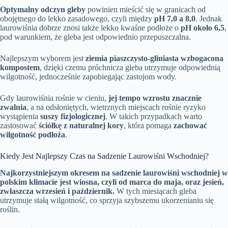
Optymalny odczyn gleby
powinien mieścić się w granicach od
obojętnego do lekko zasadowego, czyli między
pH 7,0 a 8,0
. Jednak
laurowiśnia dobrze znosi także lekko kwaśne podłoże o
pH około 6,5
,
pod warunkiem, że gleba jest odpowiednio przepuszczalna.
Najlepszym wyborem jest
ziemia piaszczysto-gliniasta wzbogacona
kompostem
, dzięki czemu próchnicza gleba utrzymuje odpowiednią
wilgotność, jednocześnie zapobiegając zastojom wody.
Gdy laurowiśnia rośnie w cieniu,
jej tempo wzrostu znacznie
zwalnia
, a na odsłoniętych, wietrznych miejscach rośnie ryzyko
wystąpienia
suszy fizjologicznej
. W takich przypadkach warto
zastosować
ściółkę z naturalnej kory
, która pomaga
zachować
wilgotność podłoża
.
Kiedy Jest Najlepszy Czas na Sadzenie Laurowiśni Wschodniej?
Najkorzystniejszym okresem na sadzenie laurowiśni wschodniej w
polskim klimacie jest wiosna, czyli od marca do maja, oraz jesień,
zwłaszcza wrzesień i październik.
W tych miesiącach gleba
utrzymuje stałą wilgotność, co sprzyja szybszemu ukorzenianiu się
roślin.