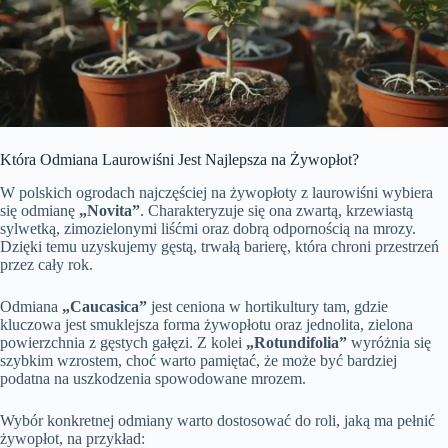
Która Odmiana Laurowiśni Jest Najlepsza na Żywopłot?
W polskich ogrodach najczęściej na żywopłoty z laurowiśni wybiera
się odmianę
„Novita”
. Charakteryzuje się ona zwartą, krzewiastą
sylwetką, zimozielonymi liśćmi oraz dobrą odpornością na mrozy.
Dzięki temu uzyskujemy gęstą, trwałą barierę, która chroni przestrzeń
przez cały rok.
Odmiana
„Caucasica”
jest ceniona w hortikultury tam, gdzie
kluczowa jest smuklejsza forma żywopłotu oraz jednolita, zielona
powierzchnia z gęstych gałęzi. Z kolei
„Rotundifolia”
wyróżnia się
szybkim wzrostem, choć warto pamiętać, że może być bardziej
podatna na uszkodzenia spowodowane mrozem.
Wybór konkretnej odmiany warto dostosować do roli, jaką ma pełnić
żywopłot, na przykład: