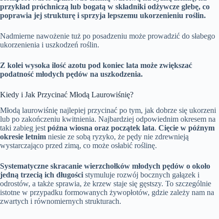
przykład próchniczą lub bogatą w składniki odżywcze glebę, co
poprawia jej strukturę i sprzyja lepszemu ukorzenieniu roślin.
Nadmierne nawożenie tuż po posadzeniu może prowadzić do słabego
ukorzenienia i uszkodzeń roślin.
Z kolei wysoka ilość azotu pod koniec lata może zwiększać
podatność młodych pędów na uszkodzenia.
Kiedy i Jak Przycinać Młodą Laurowiśnię?
Młodą laurowiśnię najlepiej przycinać po tym, jak dobrze się ukorzeni
lub po zakończeniu kwitnienia. Najbardziej odpowiednim okresem na
taki zabieg jest
późna wiosna oraz początek lata
.
Cięcie w późnym
okresie letnim
niesie ze sobą ryzyko, że pędy nie zdrewnieją
wystarczająco przed zimą, co może osłabić roślinę.
Systematyczne skracanie wierzchołków młodych pędów o około
jedną trzecią ich długości
stymuluje rozwój bocznych gałązek i
odrostów, a także sprawia, że krzew staje się gęstszy. To szczególnie
istotne w przypadku formowanych żywopłotów, gdzie zależy nam na
zwartych i równomiernych strukturach.