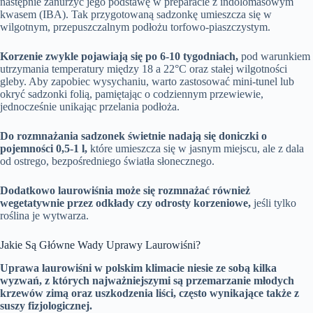
następnie zanurzyć jego podstawę w preparacie z indolomasowym
kwasem (IBA). Tak przygotowaną sadzonkę umieszcza się w
wilgotnym, przepuszczalnym podłożu torfowo-piaszczystym.
Korzenie zwykle pojawiają się po 6-10 tygodniach,
pod warunkiem
utrzymania temperatury między 18 a 22°C oraz stałej wilgotności
gleby. Aby zapobiec wysychaniu, warto zastosować mini-tunel lub
okryć sadzonki folią, pamiętając o codziennym przewiewie,
jednocześnie unikając przelania podłoża.
Do rozmnażania sadzonek świetnie nadają się doniczki o
pojemności 0,5-1 l,
które umieszcza się w jasnym miejscu, ale z dala
od ostrego, bezpośredniego światła słonecznego.
Dodatkowo laurowiśnia może się rozmnażać również
wegetatywnie przez odkłady czy odrosty korzeniowe,
jeśli tylko
roślina je wytwarza.
Jakie Są Główne Wady Uprawy Laurowiśni?
Uprawa laurowiśni w polskim klimacie niesie ze sobą kilka
wyzwań, z których najważniejszymi są przemarzanie młodych
krzewów zimą oraz uszkodzenia liści, często wynikające także z
suszy fizjologicznej.