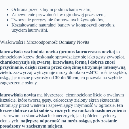
Ochrona przed silnymi podmuchami wiatru,
Zapewnienie prywatności w ogrodowej przestrzeni,
Tworzenie precyzyjnie formowanych żywopłotów,
Kształtowanie naturalnej bariery w kompozycji ogrodu z
użyciem laurowiśni.
Właściwości i Mrozoodporność Odmiany Novita
laurowiśnia wschodnia novita (prunus laurocerasus novita)
to
zimozielony krzew doskonale sprawdzający się jako gęsty żywopłot.
charakteryzuje się zwartą, krzewiastą formą i dobrze znosi
przycinanie, dzięki czemu przez całą zimę utrzymuje intensywną
zieleń
. zazwyczaj wytrzymuje mrozy do około
−24°C
. rośnie szybko,
osiągając roczne przyrosty od
30 do 50 cm
, co pozwala na szybkie
zagęszczenie osłony.
laurowiśnia novita
ma błyszczące, ciemnozielone liście o owalnym
kształcie, które tworzą gęsty, całoroczny zielony ekran skutecznie
chroniący przed wiatrem i zapewniający intymność w ogrodzie.
ten
krzew dobrze radzi sobie w różnych warunkach nasłonecznienia
– zarówno na stanowiskach słonecznych, jak i półcienistych czy
cienistych.
najlepszą odporność na mróz osiąga, gdy zostanie
posadzony w zacisznym miejscu
.