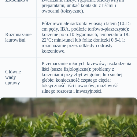
preparatami; unikać kontaktu z liśćmi i
owocami (toksyczne).
Półzdrewniałe sadzonki wiosną i latem (10-15
cm pędy, IBA, podłoże torfowo-piaszczyste);
Rozmnażanie
korzenie po 6-10 tygodniach; temperatura 18-
laurowiśni
22°C; mini-tunel lub folia; doniczki 0,5-1 l;
rozmnażanie przez odkłady i odrosty
korzeniowe.
Przemarzanie młodych krzewów; uszkodzenia
liści (susza fizjologiczna); problemy z
Główne
korzeniami przy zbyt wilgotnej lub suchej
wady
glebie; konieczność częstego cięcia;
uprawy
toksyczność liści i owoców; możliwość
silnego rozrostu i inwazyjności.