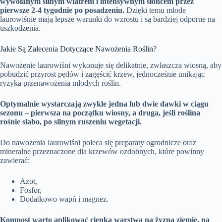
wywołanym silnym wiatrem i intensywnym słońcem przez
pierwsze 2-4 tygodnie po posadzeniu.
Dzięki temu młode
laurowiśnie mają lepsze warunki do wzrostu i są bardziej odporne na
uszkodzenia.
Jakie Są Zalecenia Dotyczące Nawożenia Roślin?
Nawożenie laurowiśni wykonuje się delikatnie, zwłaszcza wiosną, aby
pobudzić przyrost pędów i zagęścić krzew, jednocześnie unikając
ryzyka przenawożenia młodych roślin.
Optymalnie wystarczają zwykle jedna lub dwie dawki w ciągu
sezonu – pierwsza na początku wiosny, a druga, jeśli roślina
rośnie słabo, po silnym ruszeniu wegetacji.
Do nawożenia laurowiśni poleca się preparaty ogrodnicze oraz
mineralne przeznaczone dla krzewów ozdobnych, które powinny
zawierać:
Azot,
Fosfor,
Dodatkowo wapń i magnez.
Kompost warto aplikować cienką warstwą na żyzną ziemię, na