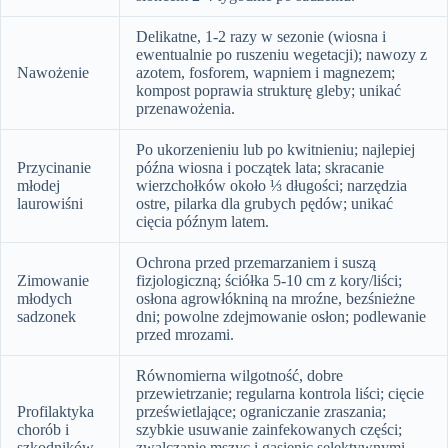
Delikatne, 1-2 razy w sezonie (wiosna i
ewentualnie po ruszeniu wegetacji); nawozy z
Nawożenie
azotem, fosforem, wapniem i magnezem;
kompost poprawia strukturę gleby; unikać
przenawożenia.
Po ukorzenieniu lub po kwitnieniu; najlepiej
Przycinanie
późna wiosna i początek lata; skracanie
młodej
wierzchołków około ⅓ długości; narzędzia
laurowiśni
ostre, pilarka dla grubych pędów; unikać
cięcia późnym latem.
Ochrona przed przemarzaniem i suszą
Zimowanie
fizjologiczną; ściółka 5-10 cm z kory/liści;
młodych
osłona agrowłókniną na mroźne, bezśnieżne
sadzonek
dni; powolne zdejmowanie osłon; podlewanie
przed mrozami.
Równomierna wilgotność, dobre
przewietrzanie; regularna kontrola liści; cięcie
Profilaktyka
prześwietlające; ograniczanie zraszania;
chorób i
szybkie usuwanie zainfekowanych części;
szkodników
zwalczanie mszyc i gąsienic selektywnymi