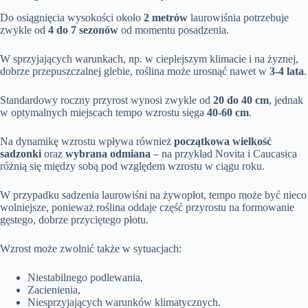
Do osiągnięcia wysokości około
2 metrów
laurowiśnia potrzebuje
zwykle od
4 do 7 sezonów
od momentu posadzenia.
W sprzyjających warunkach, np. w cieplejszym klimacie i na żyznej,
dobrze przepuszczalnej glebie, roślina może urosnąć nawet w
3-4 lata
.
Standardowy roczny przyrost wynosi zwykle od
20 do 40 cm
, jednak
w optymalnych miejscach tempo wzrostu sięga
40-60 cm
.
Na dynamikę wzrostu wpływa również
początkowa wielkość
sadzonki
oraz
wybrana odmiana
– na przykład Novita i Caucasica
różnią się między sobą pod względem wzrostu w ciągu roku.
W przypadku sadzenia laurowiśni na żywopłot, tempo może być nieco
wolniejsze, ponieważ roślina oddaje część przyrostu na formowanie
gęstego, dobrze przyciętego płotu.
Wzrost może zwolnić także w sytuacjach:
Niestabilnego podlewania,
Zacienienia,
Niesprzyjających warunków klimatycznych.