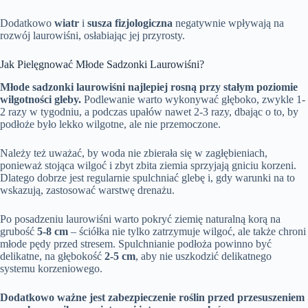
Dodatkowo
wiatr
i
susza fizjologiczna
negatywnie wpływają na
rozwój laurowiśni, osłabiając jej przyrosty.
Jak Pielęgnować Młode Sadzonki Laurowiśni?
Młode sadzonki laurowiśni najlepiej rosną przy stałym poziomie
wilgotności gleby.
Podlewanie warto wykonywać głęboko, zwykle 1-
2 razy w tygodniu, a podczas upałów nawet 2-3 razy, dbając o to, by
podłoże było lekko wilgotne, ale nie przemoczone.
Należy też uważać, by woda nie zbierała się w zagłębieniach,
ponieważ stojąca wilgoć i zbyt zbita ziemia sprzyjają gniciu korzeni.
Dlatego dobrze jest regularnie spulchniać glebę i, gdy warunki na to
wskazują, zastosować warstwę drenażu.
Po posadzeniu laurowiśni warto pokryć ziemię naturalną korą na
grubość
5-8 cm
– ściółka nie tylko zatrzymuje wilgoć, ale także chroni
młode pędy przed stresem. Spulchnianie podłoża powinno być
delikatne, na głębokość
2-5 cm
, aby nie uszkodzić delikatnego
systemu korzeniowego.
Dodatkowo ważne jest zabezpieczenie roślin przed przesuszeniem