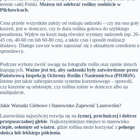
terenie całej Polski.
Możesz też odebrać rośliny osobiście w
Pilchowicach
.
Cena przede wszystkim zależy od rodzaju sadzonki – czy ma ona goły
korzeń, jest w doniczce, czy to duża roślina gotowa do szybkiego
posadzenia. Wpływ na koszt mają również wymiary sadzonek (np. 20-
45 cm, 40-60 cm lub 60-80 cm), a także czas i sposób realizacji
dostawy. Dlatego zawsze warto zapoznać się z aktualnym cennikiem u
sprzedawcy.
Podczas wyboru zwróć uwagę na fotografie roślin oraz opinie innych
kupujących.
Ważne jest też, aby sadzonki były zatwierdzone przez
Państwową Inspekcję Ochrony Roślin i Nasiennictwa (PIORiN)
.
Istotne jest także zabezpieczenie systemu korzeniowego – sprawdź,
czy korzenie są odsłonięte, czy roślina rośnie w doniczce albo na
multipalecie.
Jakie Warunki Glebowe i Stanowisko Zapewnić Laurowiśni?
Laurowiśnia najszybciej rozwija się na
żyznej, próchniczej i dobrze
przepuszczalnej glebie
. Najkorzystniejsze miejsce to stanowisko
ciepłe, osłonięte od wiatru
, gdzie roślina może korzystać z
pełnego
słońca lub lekkiego półcienia
.