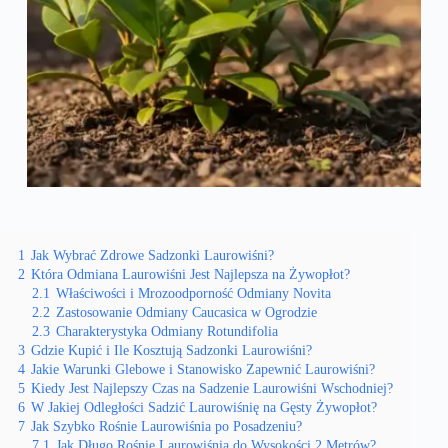
1
Jak Wybrać Zdrowe Sadzonki Laurowiśni?
2
Która Odmiana Laurowiśni Jest Najlepsza na Żywopłot?
2.1
Właściwości i Mrozoodporność Odmiany Novita
2.2
Zastosowanie Odmiany Caucasica w Ogrodzie
2.3
Charakterystyka Odmiany Rotundifolia
3
Gdzie Kupić i Ile Kosztują Sadzonki Laurowiśni?
4
Jakie Warunki Glebowe i Stanowisko Zapewnić Laurowiśni?
5
Kiedy Jest Najlepszy Czas na Sadzenie Laurowiśni Wschodniej?
6
W Jakiej Odległości Sadzić Laurowiśnię na Gęsty Żywopłot?
7
Jak Szybko Rośnie Laurowiśnia po Posadzeniu?
7.1
Jak Długo Rośnie Laurowiśnia do Wysokości 2 Metrów?