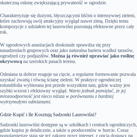
skuteczną osłonę zwiększającą prywatność w ogrodzie.
Charakteryzuje się dużymi, błyszczącymi liśćmi o intensywnej zieleni,
które zachowują swój atrakcyjny wygląd nawet zimą. Dzięki temu
kompozycje z udziałem tej laurowiśni pozostają efektowne przez cały
rok.
W ogrodowych aranżacjach doskonale sprawdza się przy
nasadzeniach grupowych oraz jako naturalna bariera wzdłuż tarasów,
ogrodzeń czy podjazdów.
Można ją również uprawiać jako roślinę
okrywową
na szerokich pasach terenu.
Odmiana ta dobrze reaguje na cięcie, a regularne formowanie pozwala
uzyskać zwartą i równą ścianę zieleni. W praktyce ogrodniczej
rotundifolia wybierana jest przede wszystkim tam, gdzie ważny jest
szybki wzrost i efektowny wygląd.
Warto jednak pamiętać, że jej
mrozoodporność jest nieco niższa w porównaniu z bardziej
wytrzymałymi odmianami.
Gdzie Kupić i Ile Kosztują Sadzonki Laurowiśni?
Sadzonki laurowiśni dostępne są w szkółkach i centrach ogrodniczych,
gdzie kupisz je detalicznie, a także u producentów w hurcie. Coraz
popularniejsze stają się też zakupy przez internet, z opcją dostawy na