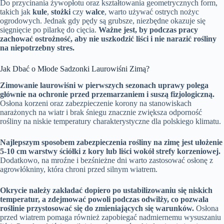
Do przycinania żywopłotu oraz kształtowania geometrycznych form,
takich jak
kule
,
stożki
czy
walce
, warto używać ostrych nożyc
ogrodowych. Jednak gdy pędy są grubsze, niezbędne okazuje się
sięgnięcie po pilarkę do cięcia.
Ważne jest, by podczas pracy
zachować ostrożność, aby nie uszkodzić liści i nie narazić rośliny
na niepotrzebny stres.
Jak Dbać o Młode Sadzonki Laurowiśni Zimą?
Zimowanie laurowiśni w pierwszych sezonach uprawy polega
głównie na ochronie przed przemarzaniem i suszą fizjologiczną.
Osłona korzeni oraz zabezpieczenie korony na stanowiskach
narażonych na wiatr i brak śniegu znacznie zwiększa odporność
rośliny na niskie temperatury charakterystyczne dla polskiego klimatu.
Najlepszym sposobem zabezpieczenia rośliny na zimę jest ułożenie
5-10 cm warstwy ściółki z kory lub liści wokół strefy korzeniowej.
Dodatkowo, na mroźne i bezśnieżne dni warto zastosować osłonę z
agrowłókniny, która chroni przed silnym wiatrem.
Okrycie należy zakładać dopiero po ustabilizowaniu się niskich
temperatur, a zdejmować powoli podczas odwilży, co pozwala
roślinie przystosować się do zmieniających się warunków.
Osłona
przed wiatrem pomaga również zapobiegać nadmiernemu wysuszaniu