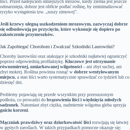
liści. Przed nadejściem silniejszych mrozów, kiedy ziemia jest jeszcze
odmarznięta, dobrze jest obficie podlać roślinę, by zminimalizować
ryzyko wystąpienia tzw. „suszy zimowej”.
Jeśli krzewy ulegną uszkodzeniom mrozowym, zazwyczaj dobrze
się odbudowują po przycięciu, które wykonuje się dopiero po
zakończeniu przymrozków.
Jak Zapobiegać Chorobom i Zwalczać Szkodniki Laurowiśni?
Choroby laurowiśni oraz atakujące je szkodniki najłatwiej ograniczyć
poprzez odpowiednią profilaktykę.
Kluczowe jest utrzymanie
równomiernej, umiarkowanej wilgotności
– ani zbyt suchej, ani
zbyt mokrej. Roślina powinna rosnąć w
dobrze wentylowanym
miejscu
, a stan liści warto systematycznie sprawdzać co tydzień lub co
dziesięć dni.
Problemy pojawiają się przede wszystkim przy przesuszonym
podłożu, co prowadzi do
brązowienia liści i więdnięcia młodych
sadzonek
. Natomiast zbyt ciężka, nadmiernie wilgotna gleba sprzyja
gniciu korzeni
.
Mączniak prawdziwy oraz dziurkowatość liści
rozwijają się łatwiej
w gęstych zaroślach. W takich przypadkach pomocne okazuje się: