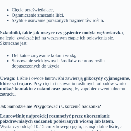
Cięcie prześwietlające,
Ograniczenie zraszania liści,
Szybkie usuwanie porażonych fragmentów roślin.
Szkodniki, takie jak mszyce czy gąsienice motyla wężowiaczka
,
najlepiej zwalczać już na wczesnym etapie ich pojawienia się.
Skuteczne jest:
Delikatne zmywanie kolonii wodą,
Stosowanie selektywnych środków ochrony roślin
dopuszczonych do użycia.
Uwaga:
Liście i owoce laurowiśni zawierają
glikozydy cyjanogenne,
które są trujące
. Przy cięciu i usuwaniu roślinnych odpadów warto
unikać kontaktu z ustami oraz paszą
, by zapobiec ewentualnemu
zatruciu.
Jak Samodzielnie Przygotować i Ukorzenić Sadzonki?
Laurowiśnię najprościej rozmnożyć przez ukorzenianie
półzdrewniałych sadzonek pobieranych wiosną lub latem.
Wystarczy odciąć 10-15 cm zdrowego pędu, usunąć dolne liście, a