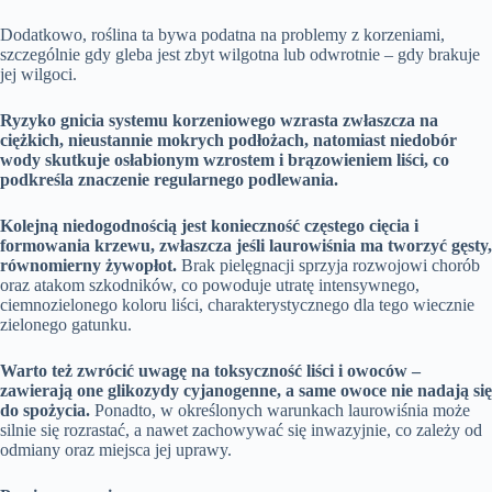
Dodatkowo, roślina ta bywa podatna na problemy z korzeniami,
szczególnie gdy gleba jest zbyt wilgotna lub odwrotnie – gdy brakuje
jej wilgoci.
Ryzyko gnicia systemu korzeniowego wzrasta zwłaszcza na
ciężkich, nieustannie mokrych podłożach, natomiast niedobór
wody skutkuje osłabionym wzrostem i brązowieniem liści, co
podkreśla znaczenie regularnego podlewania.
Kolejną niedogodnością jest konieczność częstego cięcia i
formowania krzewu, zwłaszcza jeśli laurowiśnia ma tworzyć gęsty,
równomierny żywopłot.
Brak pielęgnacji sprzyja rozwojowi chorób
oraz atakom szkodników, co powoduje utratę intensywnego,
ciemnozielonego koloru liści, charakterystycznego dla tego wiecznie
zielonego gatunku.
Warto też zwrócić uwagę na toksyczność liści i owoców –
zawierają one glikozydy cyjanogenne, a same owoce nie nadają się
do spożycia.
Ponadto, w określonych warunkach laurowiśnia może
silnie się rozrastać, a nawet zachowywać się inwazyjnie, co zależy od
odmiany oraz miejsca jej uprawy.