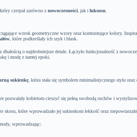
 który czerpał zarówno z
nowoczesności
, jak i
luksusu
.
gające wzrok geometryczne wzory oraz kontrastujące kolory. Inspiracj
iałów
, które podkreślały ich szyk i blask.
z dbałością o najdrobniejsze detale. Łączyło funkcjonalność z nowoc
tukę i modę z tamtej epoki.
arną sukienkę
, która stała się symbolem minimalistycznego stylu oraz
które pozwalały kobietom cieszyć się pełną swobodą ruchów i wysty
ze skosu, które wprowadzało jej sukienkom lekkość oraz niepowtarzaln
j mody, wprowadzając: