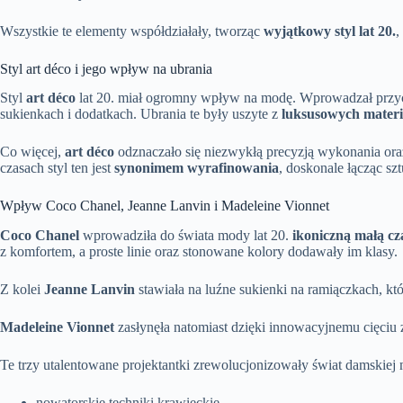
Wszystkie te elementy współdziałały, tworząc
wyjątkowy styl lat 20.
,
Styl art déco i jego wpływ na ubrania
Styl
art déco
lat 20. miał ogromny wpływ na modę. Wprowadzał przycią
sukienkach i dodatkach. Ubrania te były uszyte z
luksusowych mater
Co więcej,
art déco
odznaczało się niezwykłą precyzją wykonania ora
czasach styl ten jest
synonimem wyrafinowania
, doskonale łącząc sz
Wpływ Coco Chanel, Jeanne Lanvin i Madeleine Vionnet
Coco Chanel
wprowadziła do świata mody lat 20.
ikoniczną małą cz
z komfortem, a proste linie oraz stonowane kolory dodawały im klasy.
Z kolei
Jeanne Lanvin
stawiała na luźne sukienki na ramiączkach, 
Madeleine Vionnet
zasłynęła natomiast dzięki innowacyjnemu cięciu 
Te trzy utalentowane projektantki zrewolucjonizowały świat damskie
nowatorskie techniki krawieckie,