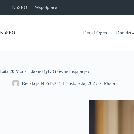
Przejdź
NpSEO
Współpraca
do
treści
NpSEO
Dom i Ogród
Doradzt
Lata 20 Moda – Jakie Były Główne Inspiracje?
Redakcja NpSEO
17 listopada, 2025
Moda