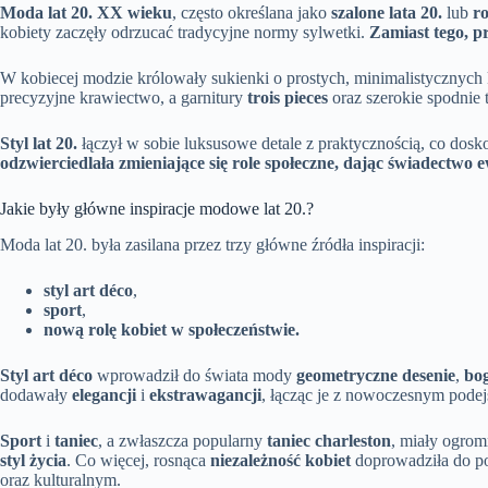
Moda lat 20. XX wieku
, często określana jako
szalone lata 20.
lub
ro
kobiety zaczęły odrzucać tradycyjne normy sylwetki.
Zamiast tego, pr
W kobiecej modzie królowały sukienki o prostych, minimalistycznych k
precyzyjne krawiectwo, a garnitury
trois pieces
oraz szerokie spodnie
Styl lat 20.
łączył w sobie luksusowe detale z praktycznością, co dosk
odzwierciedlała zmieniające się role społeczne, dając świadectwo 
Jakie były główne inspiracje modowe lat 20.?
Moda lat 20. była zasilana przez trzy główne źródła inspiracji:
styl art déco
,
sport
,
nową rolę kobiet w społeczeństwie.
Styl art déco
wprowadził do świata mody
geometryczne desenie
,
bog
dodawały
elegancji
i
ekstrawagancji
, łącząc je z nowoczesnym podej
Sport
i
taniec
, a zwłaszcza popularny
taniec charleston
, miały ogrom
styl życia
. Co więcej, rosnąca
niezależność kobiet
doprowadziła do p
oraz kulturalnym.