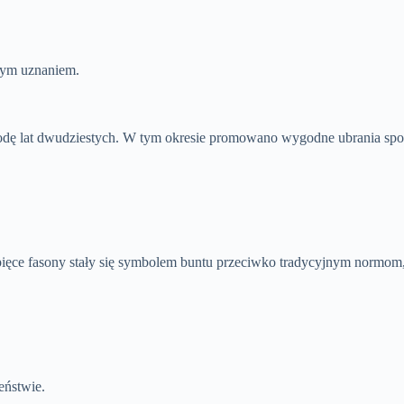
użym uznaniem.
ę lat dwudziestych. W tym okresie promowano wygodne ubrania sport
opięce fasony stały się symbolem buntu przeciwko tradycyjnym normom,
eństwie.