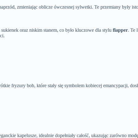
przód, zmieniając oblicze ówczesnej sylwetki. Te przemiany były isto
sukienek oraz niskim stanem, co było kluczowe dla stylu
flapper
. Te 
ci.
rótkie fryzury bob, które stały się symbolem kobiecej emancypacji, dosk
eleganckie kapelusze, idealnie dopełniały całość, ukazując zarówno modę