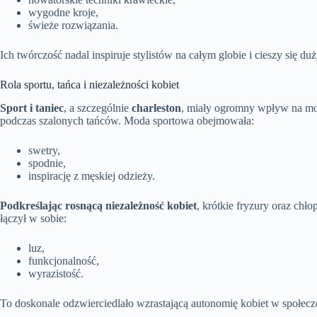
wygodne kroje,
świeże rozwiązania.
Ich twórczość nadal inspiruje stylistów na całym globie i cieszy się d
Rola sportu, tańca i niezależności kobiet
Sport i taniec
, a szczególnie
charleston
, miały ogromny wpływ na mod
podczas szalonych tańców. Moda sportowa obejmowała:
swetry,
spodnie,
inspirację z męskiej odzieży.
Podkreślając rosnącą niezależność kobiet
, krótkie fryzury oraz chł
łączył w sobie:
luz,
funkcjonalność,
wyrazistość.
To doskonale odzwierciedlało wzrastającą autonomię kobiet w społecz