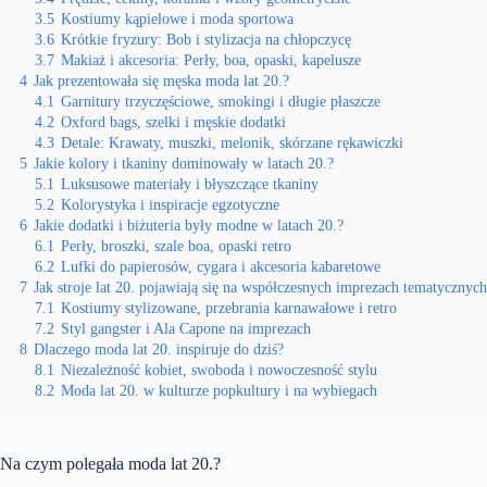
3.5
Kostiumy kąpielowe i moda sportowa
3.6
Krótkie fryzury: Bob i stylizacja na chłopczycę
3.7
Makiaż i akcesoria: Perły, boa, opaski, kapelusze
4
Jak prezentowała się męska moda lat 20.?
4.1
Garnitury trzyczęściowe, smokingi i długie płaszcze
4.2
Oxford bags, szelki i męskie dodatki
4.3
Detale: Krawaty, muszki, melonik, skórzane rękawiczki
5
Jakie kolory i tkaniny dominowały w latach 20.?
5.1
Luksusowe materiały i błyszczące tkaniny
5.2
Kolorystyka i inspiracje egzotyczne
6
Jakie dodatki i biżuteria były modne w latach 20.?
6.1
Perły, broszki, szale boa, opaski retro
6.2
Lufki do papierosów, cygara i akcesoria kabaretowe
7
Jak stroje lat 20. pojawiają się na współczesnych imprezach tematycznyc
7.1
Kostiumy stylizowane, przebrania karnawałowe i retro
7.2
Styl gangster i Ala Capone na imprezach
8
Dlaczego moda lat 20. inspiruje do dziś?
8.1
Niezależność kobiet, swoboda i nowoczesność stylu
8.2
Moda lat 20. w kulturze popkultury i na wybiegach
Na czym polegała moda lat 20.?