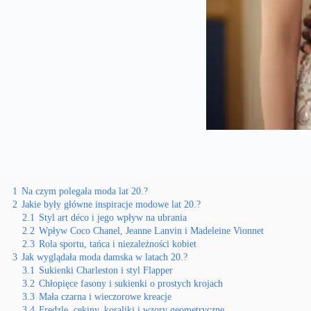
1
Na czym polegała moda lat 20.?
2
Jakie były główne inspiracje modowe lat 20.?
2.1
Styl art déco i jego wpływ na ubrania
2.2
Wpływ Coco Chanel, Jeanne Lanvin i Madeleine Vionnet
2.3
Rola sportu, tańca i niezależności kobiet
3
Jak wyglądała moda damska w latach 20.?
3.1
Sukienki Charleston i styl Flapper
3.2
Chłopięce fasony i sukienki o prostych krojach
3.3
Mała czarna i wieczorowe kreacje
3.4
Frędzle, cekiny, koraliki i wzory geometryczne