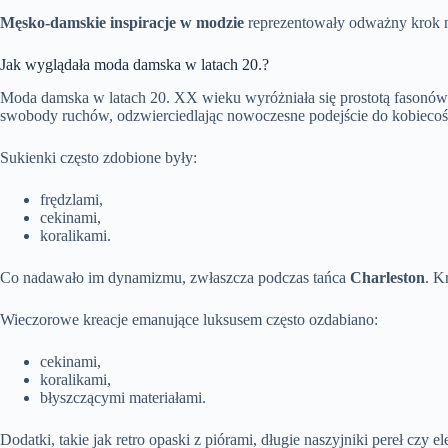
Męsko-damskie inspiracje w modzie
reprezentowały odważny krok na
Jak wyglądała moda damska w latach 20.?
Moda damska w latach 20. XX wieku wyróżniała się prostotą fasonów 
swobody ruchów, odzwierciedlając nowoczesne podejście do kobiecoś
Sukienki często zdobione były:
frędzlami,
cekinami,
koralikami.
Co nadawało im dynamizmu, zwłaszcza podczas tańca
Charleston
. K
Wieczorowe kreacje emanujące luksusem często ozdabiano:
cekinami,
koralikami,
błyszczącymi materiałami.
Dodatki, takie jak retro opaski z piórami, długie naszyjniki pereł czy 