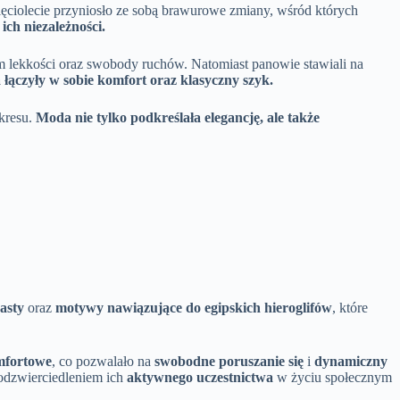
sięciolecie przyniosło ze sobą brawurowe zmiany, wśród których
ich niezależności.
im lekkości oraz swobody ruchów. Natomiast panowie stawiali na
 łączyły w sobie komfort oraz klasyczny szyk.
okresu.
Moda nie tylko podkreślała elegancję, ale także
asty
oraz
motywy nawiązujące do egipskich hieroglifów
, które
mfortowe
, co pozwalało na
swobodne poruszanie się
i
dynamiczny
 odzwierciedleniem ich
aktywnego uczestnictwa
w życiu społecznym