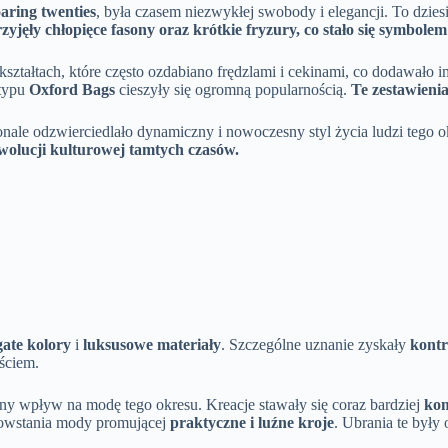
aring twenties
, była czasem niezwykłej swobody i elegancji. To dzie
zyjęły chłopięce fasony oraz krótkie fryzury, co stało się symbolem 
ształtach, które często ozdabiano frędzlami i cekinami, co dodawało 
 typu
Oxford Bags
cieszyły się ogromną popularnością.
Te zestawienia
onale odzwierciedlało dynamiczny i nowoczesny styl życia ludzi tego 
ewolucji kulturowej tamtych czasów.
ate kolory
i
luksusowe materiały
. Szczególne uznanie zyskały
kontr
ściem.
ny wpływ na modę tego okresu. Kreacje stawały się coraz bardziej
ko
owstania mody promującej
praktyczne i luźne kroje
. Ubrania te były