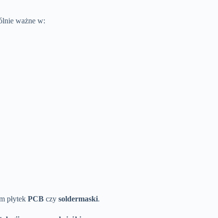
gólnie ważne w:
ym płytek
PCB
czy
soldermaski
.