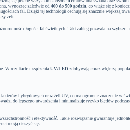
e różnią się przede wszystkim sposobem emitowania światła oraz swoim
zona, wynosząc zaledwie od
400 do 500 godzin
, co wiąże się z konie
gościach fal. Dzięki tej technologii cechują się znacznie większą trwa
zy żeli.
óżnorodność długości fal świetlnych. Taki zabieg pozwala na szybsze 
wne. W rezultacie urządzenia
UV/LED
zdobywają coraz większą popula
lakierów hybrydowych oraz żeli UV, co ma ogromne znaczenie w świeci
wadzi do lepszego utwardzenia i minimalizuje ryzyko błędów podczas t
szechstronność i efektywność. Takie rozwiązanie gwarantuje jednolite
enci mogą cieszyć się: