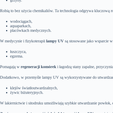
grzyby.
Robią to bez użycia chemikaliów. Ta technologia odgrywa kluczową 
wodociągach,
aquaparkach,
placówkach medycznych.
W medycynie i fizykoterapii
lampy UV
są stosowane jako wsparcie w 
łuszczyca,
egzema.
Pomagają w
regeneracji komórek
i łagodzą stany zapalne, przyczyn
Dodatkowo, w przemyśle lampy UV są wykorzystywane do utwardzan
klejów światłoutwardzalnych,
żywic biżuteryjnych.
W lakiernictwie i sitodruku umożliwiają szybkie utwardzanie powłok,