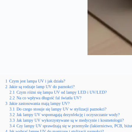
1
Czym jest lampa UV i jak działa?
2
Jakie są rodzaje lamp UV do paznokci?
2.1
Czym różni się lampa UV od lampy LED i UV/LED?
2.2
Na co wpływa długość fal światła UV?
3
Jakie zastosowania mają lampy UV?
3.1
Do czego stosuje się lampy UV w stylizacji paznokci?
3.2
Jak lampy UV wspomagają dezynfekcję i oczyszczanie wody?
3.3
Jak lampy UV wykorzystywane są w medycynie i kosmetologii?
3.4
Czy lampy UV sprawdzają się w przemyśle (lakiernictwo, PCB, biżut
4
Jak wybrać lampę UV do manicure i stylizacji paznokci?