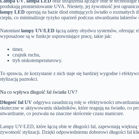
Lampa UV
,
lampa LED
oraz urządzenia łączące obie te technologi
produkują promieniowanie UVA. Niestety, jej żywotność jest ogranic
lampy LED
operują na bazie diod emitujących światło o rozmaitych dłu
ciepła, co minimalizuje ryzyko oparzeń podczas utwardzania lakierów c
Natomiast
lampy UV/LED
łączą zalety obydwu systemów, oferując r
wyposażone są w funkcje usprawniające pracę, takie jak:
timer,
czujnik ruchu,
tryb niskotemperaturowy.
To sprawia, że korzystanie z nich staje się bardziej wygodne i efekty
stylizacją paznokci.
Na co wpływa długość fal światła UV?
Długość fal UV
odgrywa zasadniczą rolę w efektywności utwardzania 
skuteczne w aktywowaniu składników, które reagują na światło, co pro
utwardzanie, co pozwala na znaczne skrócenie czasu manicure.
Lampy UV/LED, które łączą obie te długości fal, zapewniają większą w
żywotność stylizacji. Dzięki odpowiedniemu doborowi długości fal kli