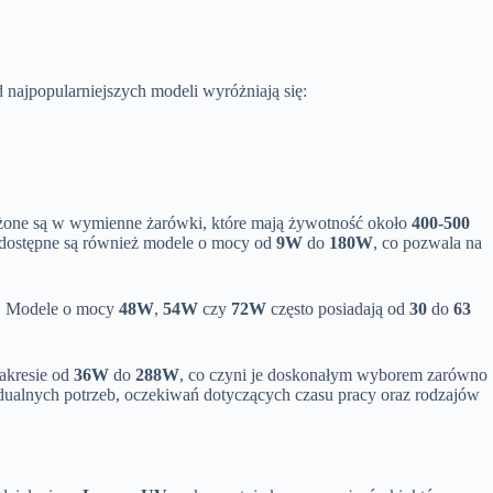
najpopularniejszych modeli wyróżniają się:
ażone są w wymienne żarówki, które mają żywotność około
400-500
 dostępne są również modele o mocy od
9W
do
180W
, co pozwala na
w. Modele o mocy
48W
,
54W
czy
72W
często posiadają od
30
do
63
zakresie od
36W
do
288W
, co czyni je doskonałym wyborem zarówno
ualnych potrzeb, oczekiwań dotyczących czasu pracy oraz rodzajów