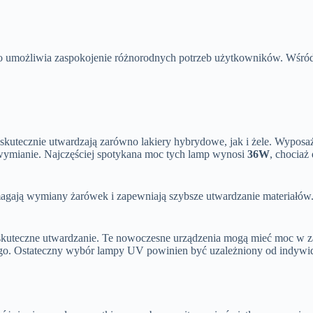
co umożliwia zaspokojenie różnorodnych potrzeb użytkowników. Wśród 
skutecznie utwardzają zarówno lakiery hybrydowe, jak i żele. Wypos
 wymianie. Najczęściej spotykana moc tych lamp wynosi
36W
, chociaż
ymagają wymiany żarówek i zapewniają szybsze utwardzanie materiałó
 i skuteczne utwardzanie. Te nowoczesne urządzenia mogą mieć moc w 
go. Ostateczny wybór lampy UV powinien być uzależniony od indywid