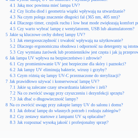
4.1
Jaką moc powinna mieć lampa UV?
4.2
Czy liczba diod i geometria wiązki wpływają na utwardzanie?
4.3
Na czym polega znaczenie długości fal (365 nm, 405 nm)?
4.4
Dlaczego timer, czujnik ruchu i low heat mode zwiększają komfort p
4.5
Czy warto wybrać lampę z wentylatorem, USB lub akumulatorem?
5
Jakie są kluczowe cechy dobrej lampy UV?
5.1
Jak energooszczędność i trwałość wpływają na użytkowanie?
5.2
Dlaczego ergonomiczna obudowa i odporność na detergenty są istotn
5.3
Czy wymiana żarówek lub promienników jest częsta i jak ją przepro
6
Jak lampa UV wpływa na bezpieczeństwo i zdrowie?
6.1
Czy promieniowanie UV jest bezpieczne dla skóry i paznokci?
6.2
Jak lampy UV eliminują bakterie, wirusy i grzyby?
6.3
Czym różnią się lampy UV-C przeznaczone do sterylizacji?
7
Jak prawidłowo używać i konserwować lampę UV?
7.1
Jakie są zalecane czasy utwardzania lakierów i żeli?
7.2
Na co zwrócić uwagę przy czyszczeniu i dezynfekcji sprzętu?
7.3
Jak dbać o długowieczność lampy?
8
Na co zwrócić uwagę przy zakupie lampy UV do salonu i domu?
8.1
Jak dobrać lampę do własnych potrzeb i rodzaju zabiegów?
8.2
Czy zestawy startowe z lampami UV są opłacalne?
8.3
Jak rozpoznać wysoką jakość i profesjonalny sprzęt?