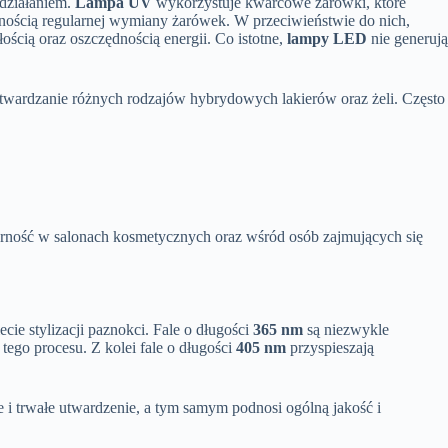
 działaniem.
Lampa UV
wykorzystuje kwarcowe żarówki, które
cznością regularnej wymiany żarówek. W przeciwieństwie do nich,
łością oraz oszczędnością energii. Co istotne,
lampy LED
nie generują
utwardzanie różnych rodzajów hybrydowych lakierów oraz żeli. Często
rność w salonach kosmetycznych oraz wśród osób zajmujących się
e stylizacji paznokci. Fale o długości
365 nm
są niezwykle
ego procesu. Z kolei fale o długości
405 nm
przyspieszają
 i trwałe utwardzenie, a tym samym podnosi ogólną jakość i