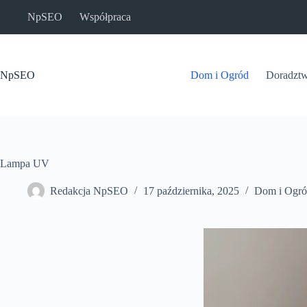
Przejdź
NpSEO
Współpraca
do
treści
NpSEO
Dom i Ogród
Doradzt
Lampa UV
Redakcja NpSEO
17 października, 2025
Dom i Ogr