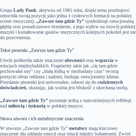
Grupa
Lady Pank
, aktywna od 1981 roku, dzięki temu przebojowi
umocniła swoją pozycję jako jedna z czołowych formacji na polskiej
scenie muzycznej.
„Zawsze tam gdzie Ty”
symbolizuje emocjonalną
głębię oraz ponadczasowe brzmienie, a jego wpływ na rozwój polskiej
muzyki i kształtowanie gustów muzycznych kolejnych pokoleń jest nie
do przecenienia.
Tekst piosenki „Zawsze tam gdzie Ty”
Utwór podkreśla także znaczenie
obecności
oraz
wsparcia
w
relacjach międzyludzkich. Fragmenty takie jak „cię tam gdzie
pochowałaś sny” czy „białą łódką w niezbadany czas” tworzą
poetycki obraz oddania i nadziei, budując emocjonalny klimat.
Przesłanie piosenki jest uniwersalne, odnosi się do
codziennych
doświadczeń
, ukazując, jak ważna jest bliskość z ukochaną osobą.
„Zawsze tam gdzie Ty”
pozostaje jedną z najważniejszych refleksji
nad
miłością
i
tęsknotą
w polskiej muzyce.
Słowa utworu i ich metaforyczne znaczenia
W utworze „Zawsze tam gdzie Ty”
metafory
mają kluczowe
znaczenie dla oddania emocji oraz relacji między bohaterami. Zwrot