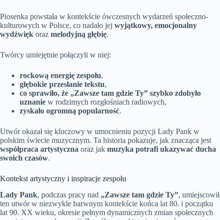
Piosenka powstała w kontekście ówczesnych wydarzeń społeczno-
kulturowych w Polsce, co nadało jej
wyjątkowy, emocjonalny
wydźwięk
oraz
melodyjną głębię
.
Twórcy umiejętnie połączyli w niej:
rockową energię zespołu
,
głębokie przesłanie tekstu
,
co sprawiło, że „Zawsze tam gdzie Ty” szybko zdobyło
uznanie
w rodzimych rozgłośniach radiowych,
zyskało ogromną popularność
.
Utwór okazał się kluczowy w umocnieniu pozycji Lady Pank w
polskim świecie muzycznym. Ta historia pokazuje, jak znacząca jest
współpraca artystyczna
oraz jak
muzyka potrafi ukazywać ducha
swoich czasów
.
Kontekst artystyczny i inspiracje zespołu
Lady Pank
, podczas pracy nad
„Zawsze tam gdzie Ty”
, umiejscowił
ten utwór w niezwykle barwnym kontekście końca lat 80. i początku
lat 90. XX wieku, okresie pełnym dynamicznych zmian społecznych