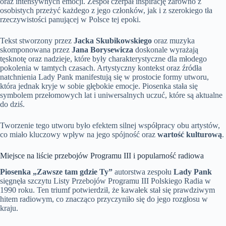
oraz intensywnych emocji. Zespół czerpał inspirację zarówno z
osobistych przeżyć każdego z jego członków, jak i z szerokiego tła
rzeczywistości panującej w Polsce tej epoki.
Tekst stworzony przez
Jacka Skubikowskiego
oraz muzyka
skomponowana przez
Jana Borysewicza
doskonale wyrażają
tęsknotę oraz nadzieje, które były charakterystyczne dla młodego
pokolenia w tamtych czasach. Artystyczny kontekst oraz źródła
natchnienia Lady Pank manifestują się w prostocie formy utworu,
która jednak kryje w sobie głębokie emocje. Piosenka stała się
symbolem przełomowych lat i uniwersalnych uczuć, które są aktualne
do dziś.
Tworzenie tego utworu było efektem silnej współpracy obu artystów,
co miało kluczowy wpływ na jego spójność oraz
wartość kulturową
.
Miejsce na liście przebojów Programu III i popularność radiowa
Piosenka „Zawsze tam gdzie Ty”
autorstwa zespołu
Lady Pank
sięgnęła szczytu Listy Przebojów Programu III Polskiego Radia w
1990 roku. Ten triumf potwierdził, że kawałek stał się prawdziwym
hitem radiowym, co znacząco przyczyniło się do jego rozgłosu w
kraju.