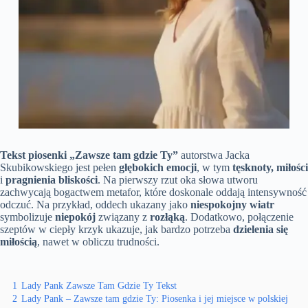
Tekst piosenki „Zawsze tam gdzie Ty”
autorstwa Jacka
Skubikowskiego jest pełen
głębokich emocji
, w tym
tęsknoty, miłości
i
pragnienia bliskości
. Na pierwszy rzut oka słowa utworu
zachwycają bogactwem metafor, które doskonale oddają intensywność
odczuć. Na przykład, oddech ukazany jako
niespokojny wiatr
symbolizuje
niepokój
związany z
rozłąką
. Dodatkowo, połączenie
szeptów w ciepły krzyk ukazuje, jak bardzo potrzeba
dzielenia się
miłością
, nawet w obliczu trudności.
1
Lady Pank Zawsze Tam Gdzie Ty Tekst
2
Lady Pank – Zawsze tam gdzie Ty: Piosenka i jej miejsce w polskiej