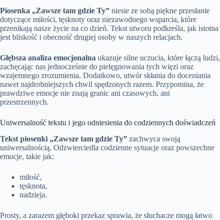
Piosenka „Zawsze tam gdzie Ty”
niesie ze sobą piękne przesłanie
dotyczące miłości, tęsknoty oraz niezawodnego wsparcia, które
przenikają nasze życie na co dzień. Tekst utworu podkreśla, jak istotna
jest bliskość i obecność drugiej osoby w naszych relacjach.
Głębsza analiza emocjonalna
ukazuje silne uczucia, które łączą ludzi,
zachęcając nas jednocześnie do pielęgnowania tych więzi oraz
wzajemnego zrozumienia. Dodatkowo, utwór skłania do doceniania
nawet najdrobniejszych chwil spędzonych razem. Przypomina, że
prawdziwe emocje nie znają granic ani czasowych, ani
przestrzennych.
Uniwersalność tekstu i jego odniesienia do codziennych doświadczeń
Tekst piosenki „Zawsze tam gdzie Ty”
zachwyca swoją
uniwersalnością. Odzwierciedla codzienne sytuacje oraz powszechne
emocje, takie jak:
miłość,
tęsknota,
nadzieja.
Prosty, a zarazem głęboki przekaz sprawia, że słuchacze mogą łatwo