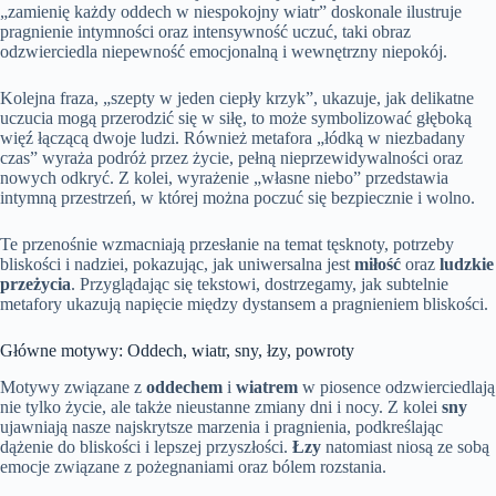
„zamienię każdy oddech w niespokojny wiatr” doskonale ilustruje
pragnienie intymności oraz intensywność uczuć, taki obraz
odzwierciedla niepewność emocjonalną i wewnętrzny niepokój.
Kolejna fraza, „szepty w jeden ciepły krzyk”, ukazuje, jak delikatne
uczucia mogą przerodzić się w siłę, to może symbolizować głęboką
więź łączącą dwoje ludzi. Również metafora „łódką w niezbadany
czas” wyraża podróż przez życie, pełną nieprzewidywalności oraz
nowych odkryć. Z kolei, wyrażenie „własne niebo” przedstawia
intymną przestrzeń, w której można poczuć się bezpiecznie i wolno.
Te przenośnie wzmacniają przesłanie na temat tęsknoty, potrzeby
bliskości i nadziei, pokazując, jak uniwersalna jest
miłość
oraz
ludzkie
przeżycia
. Przyglądając się tekstowi, dostrzegamy, jak subtelnie
metafory ukazują napięcie między dystansem a pragnieniem bliskości.
Główne motywy: Oddech, wiatr, sny, łzy, powroty
Motywy związane z
oddechem
i
wiatrem
w piosence odzwierciedlają
nie tylko życie, ale także nieustanne zmiany dni i nocy. Z kolei
sny
ujawniają nasze najskrytsze marzenia i pragnienia, podkreślając
dążenie do bliskości i lepszej przyszłości.
Łzy
natomiast niosą ze sobą
emocje związane z pożegnaniami oraz bólem rozstania.