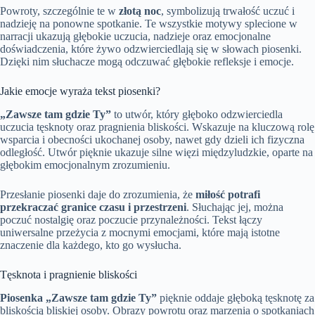
Powroty, szczególnie te w
złotą noc
, symbolizują trwałość uczuć i
nadzieję na ponowne spotkanie. Te wszystkie motywy splecione w
narracji ukazują głębokie uczucia, nadzieje oraz emocjonalne
doświadczenia, które żywo odzwierciedlają się w słowach piosenki.
Dzięki nim słuchacze mogą odczuwać głębokie refleksje i emocje.
Jakie emocje wyraża tekst piosenki?
„Zawsze tam gdzie Ty”
to utwór, który głęboko odzwierciedla
uczucia tęsknoty oraz pragnienia bliskości. Wskazuje na kluczową rolę
wsparcia i obecności ukochanej osoby, nawet gdy dzieli ich fizyczna
odległość. Utwór pięknie ukazuje silne więzi międzyludzkie, oparte na
głębokim emocjonalnym zrozumieniu.
Przesłanie piosenki daje do zrozumienia, że
miłość potrafi
przekraczać granice czasu i przestrzeni
. Słuchając jej, można
poczuć nostalgię oraz poczucie przynależności. Tekst łączy
uniwersalne przeżycia z mocnymi emocjami, które mają istotne
znaczenie dla każdego, kto go wysłucha.
Tęsknota i pragnienie bliskości
Piosenka „Zawsze tam gdzie Ty”
pięknie oddaje głęboką tęsknotę za
bliskością bliskiej osoby. Obrazy powrotu oraz marzenia o spotkaniach