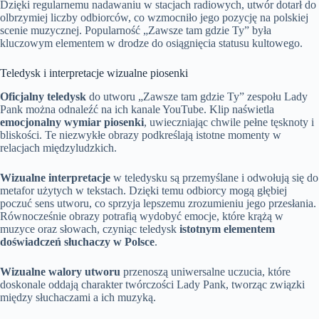
Dzięki regularnemu nadawaniu w stacjach radiowych, utwór dotarł do
olbrzymiej liczby odbiorców, co wzmocniło jego pozycję na polskiej
scenie muzycznej. Popularność „Zawsze tam gdzie Ty” była
kluczowym elementem w drodze do osiągnięcia statusu kultowego.
Teledysk i interpretacje wizualne piosenki
Oficjalny teledysk
do utworu „Zawsze tam gdzie Ty” zespołu Lady
Pank można odnaleźć na ich kanale YouTube. Klip naświetla
emocjonalny wymiar piosenki
, uwieczniając chwile pełne tęsknoty i
bliskości. Te niezwykłe obrazy podkreślają istotne momenty w
relacjach międzyludzkich.
Wizualne interpretacje
w teledysku są przemyślane i odwołują się do
metafor użytych w tekstach. Dzięki temu odbiorcy mogą głębiej
poczuć sens utworu, co sprzyja lepszemu zrozumieniu jego przesłania.
Równocześnie obrazy potrafią wydobyć emocje, które krążą w
muzyce oraz słowach, czyniąc teledysk
istotnym elementem
doświadczeń słuchaczy w Polsce
.
Wizualne walory utworu
przenoszą uniwersalne uczucia, które
doskonale oddają charakter twórczości Lady Pank, tworząc związki
między słuchaczami a ich muzyką.