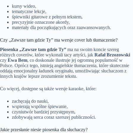
kursy wideo,
tematyczne lekcje,
śpiewniki gitarowe z pełnym tekstem,
precyzyjnie oznaczone akordy,
materiały dla początkujących oraz zaawansowanych.
Czy „Zawsze tam gdzie Ty” ma wersje cover lub tłumaczenie?
Piosenka „Zawsze tam gdzie Ty”
ma na swoim koncie szereg
różnych coverów, które wykonali tacy artyści, jak
Rafał Brzozowski
czy
Ewa Bem
, co doskonale ilustruje jej ogromną popularność w
Polsce. Oprócz tego, istnieją angielskie tłumaczenia, które skutecznie
oddają emocjonalny ładunek oryginału, umożliwiając słuchaczom z
innych krajów lepsze zrozumienie tekstu.
Co więcej, dostępne są także wersje karaoke, które:
zachęcają do nauki,
wspierają wspólne śpiewanie,
czyniutwór bardziej przystępnym,
zdobywają serca coraz szerszej publiczności.
Jakie przesłanie niesie piosenka dla słuchaczy?