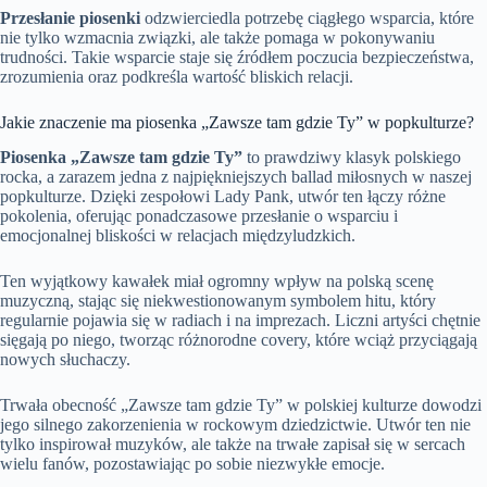
Przesłanie piosenki
odzwierciedla potrzebę ciągłego wsparcia, które
nie tylko wzmacnia związki, ale także pomaga w pokonywaniu
trudności. Takie wsparcie staje się źródłem poczucia bezpieczeństwa,
zrozumienia oraz podkreśla wartość bliskich relacji.
Jakie znaczenie ma piosenka „Zawsze tam gdzie Ty” w popkulturze?
Piosenka „Zawsze tam gdzie Ty”
to prawdziwy klasyk polskiego
rocka, a zarazem jedna z najpiękniejszych ballad miłosnych w naszej
popkulturze. Dzięki zespołowi Lady Pank, utwór ten łączy różne
pokolenia, oferując ponadczasowe przesłanie o wsparciu i
emocjonalnej bliskości w relacjach międzyludzkich.
Ten wyjątkowy kawałek miał ogromny wpływ na polską scenę
muzyczną, stając się niekwestionowanym symbolem hitu, który
regularnie pojawia się w radiach i na imprezach. Liczni artyści chętnie
sięgają po niego, tworząc różnorodne covery, które wciąż przyciągają
nowych słuchaczy.
Trwała obecność „Zawsze tam gdzie Ty” w polskiej kulturze dowodzi
jego silnego zakorzenienia w rockowym dziedzictwie. Utwór ten nie
tylko inspirował muzyków, ale także na trwałe zapisał się w sercach
wielu fanów, pozostawiając po sobie niezwykłe emocje.