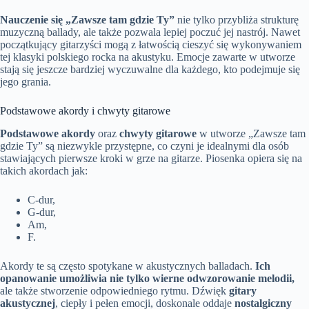
Nauczenie się „Zawsze tam gdzie Ty”
nie tylko przybliża strukturę
muzyczną ballady, ale także pozwala lepiej poczuć jej nastrój. Nawet
początkujący gitarzyści mogą z łatwością cieszyć się wykonywaniem
tej klasyki polskiego rocka na akustyku. Emocje zawarte w utworze
stają się jeszcze bardziej wyczuwalne dla każdego, kto podejmuje się
jego grania.
Podstawowe akordy i chwyty gitarowe
Podstawowe akordy
oraz
chwyty gitarowe
w utworze „Zawsze tam
gdzie Ty” są niezwykle przystępne, co czyni je idealnymi dla osób
stawiających pierwsze kroki w grze na gitarze. Piosenka opiera się na
takich akordach jak:
C-dur,
G-dur,
Am,
F.
Akordy te są często spotykane w akustycznych balladach.
Ich
opanowanie umożliwia nie tylko wierne odwzorowanie melodii,
ale także stworzenie odpowiedniego rytmu. Dźwięk
gitary
akustycznej
, ciepły i pełen emocji, doskonale oddaje
nostalgiczny