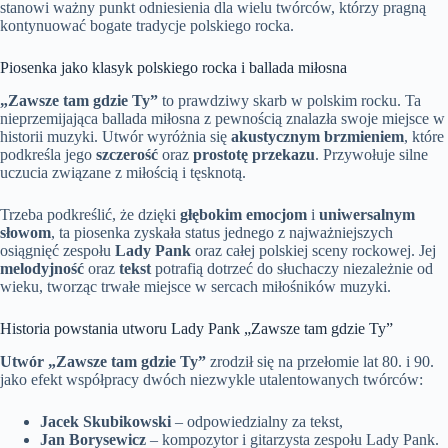
stanowi ważny punkt odniesienia dla wielu twórców, którzy pragną
kontynuować bogate tradycje polskiego rocka.
Piosenka jako klasyk polskiego rocka i ballada miłosna
„Zawsze tam gdzie Ty”
to prawdziwy skarb w polskim rocku. Ta
nieprzemijająca ballada miłosna z pewnością znalazła swoje miejsce w
historii muzyki. Utwór wyróżnia się
akustycznym brzmieniem
, które
podkreśla jego
szczerość
oraz
prostotę przekazu
. Przywołuje silne
uczucia związane z miłością i tęsknotą.
Trzeba podkreślić, że dzięki
głębokim emocjom
i
uniwersalnym
słowom
, ta piosenka zyskała status jednego z najważniejszych
osiągnięć zespołu
Lady Pank
oraz całej polskiej sceny rockowej. Jej
melodyjność
oraz
tekst
potrafią dotrzeć do słuchaczy niezależnie od
wieku, tworząc trwałe miejsce w sercach miłośników muzyki.
Historia powstania utworu Lady Pank „Zawsze tam gdzie Ty”
Utwór „Zawsze tam gdzie Ty”
zrodził się na przełomie lat 80. i 90.
jako efekt współpracy dwóch niezwykle utalentowanych twórców:
Jacek Skubikowski
– odpowiedzialny za tekst,
Jan Borysewicz
– kompozytor i gitarzysta zespołu Lady Pank.