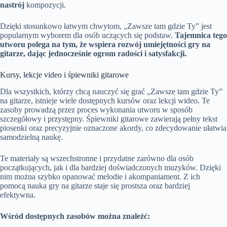
nastrój
kompozycji.
Dzięki stosunkowo łatwym chwytom, „Zawsze tam gdzie Ty” jest
popularnym wyborem dla osób uczących się podstaw.
Tajemnica tego
utworu polega na tym, że wspiera rozwój umiejętności gry na
gitarze, dając jednocześnie ogrom radości i satysfakcji.
Kursy, lekcje video i śpiewniki gitarowe
Dla wszystkich, którzy chcą nauczyć się grać „Zawsze tam gdzie Ty”
na gitarze, istnieje wiele dostępnych kursów oraz lekcji wideo. Te
zasoby prowadzą przez proces wykonania utworu w sposób
szczegółowy i przystępny. Śpiewniki gitarowe zawierają pełny tekst
piosenki oraz precyzyjnie oznaczone akordy, co zdecydowanie ułatwia
samodzielną naukę.
Te materiały są wszechstronne i przydatne zarówno dla osób
początkujących, jak i dla bardziej doświadczonych muzyków. Dzięki
nim można szybko opanować melodie i akompaniament. Z ich
pomocą nauka gry na gitarze staje się prostsza oraz bardziej
efektywna.
Wśród dostępnych zasobów można znaleźć: