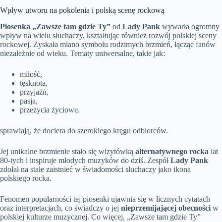
Wpływ utworu na pokolenia i polską scenę rockową
Piosenka „Zawsze tam gdzie Ty”
od
Lady Pank
wywarła ogromny
wpływ na wielu słuchaczy, kształtując również rozwój polskiej sceny
rockowej. Zyskała miano symbolu rodzimych brzmień, łącząc fanów
niezależnie od wieku. Tematy uniwersalne, takie jak:
miłość,
tęsknota,
przyjaźń,
pasja,
przeżycia życiowe.
sprawiają, że dociera do szerokiego kręgu odbiorców.
Jej unikalne brzmienie stało się wizytówką
alternatywnego rocka
lat
80-tych i inspiruje młodych muzyków do dziś. Zespół
Lady Pank
zdołał na stałe zaistnieć w świadomości słuchaczy jako ikona
polskiego rocka.
Fenomen popularności tej piosenki ujawnia się w licznych cytatach
oraz interpretacjach, co świadczy o jej
nieprzemijającej obecności
w
polskiej kulturze muzycznej. Co więcej, „Zawsze tam gdzie Ty”