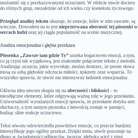
utożsamić się z przekazywanymi uczuciami. W efekcie utwór dociera
do różnych grup, niezależnie od ich wieku czy kontekstu życiowego.
Przegląd analizy tekstu
ukazuje, że emocje, które w nim zawarte, są
wieczne. Dowodem na to jest
nieprzerwana obecność tej piosenki w
sercach ludzi
oraz jej ciągła popularność na scenie muzycznej.
Analiza emocjonalna i głębia przekazu
Piosenka „Zawsze tam gdzie Ty”
urzeka bogactwem emocji, a tym,
co ją czyni tak wyjątkową, jest znakomite połączenie tekstu z melodii.
Analizując uczucia, jakie wywołuje, można dostrzec, że proste słowa
niosą za sobą głębokie odczucia miłości, tęsknoty oraz wsparcia. To
wszystko sprawia, że utwór ma intensywny ładunek emocjonalny.
Główna idea utworu skupia się na
obecności
i
bliskości
– to
nieodłączne elementy, które odgrywają ważną rolę w jego przesłaniu.
Uniwersalność wyrażanych emocji sprawia, że przesłanie dotyka serc
słuchaczy, a tym samym piosenka z łatwością zostaje w pamięci,
budząc silne reakcje uczuciowe.
Tekst utworu odzwierciedla prawdziwe emocje, co jeszcze bardziej
intensyfikuje jego ogólny przekaz. Dzięki temu, utwór pozostaje na
długo w świadomości odbiorców, tworząc głęboką więź z nimi.