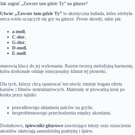
Jak zagrać „Zawsze tam gdzie Ty” na gitarze?
Utwór „Zawsze tam gdzie Ty”
to akustyczna ballada, która zdobyła
serca wielu uczących się gry na gitarze. Proste akordy, takie jak:
a-moll
,
C-dur
,
G-dur
,
D-moll
,
E-moll
.
stanowią klucz do jej wykonania. Razem tworzą melodyjną harmonię,
która doskonale oddaje emocjonalny klimat tej piosenki.
Dla tych, którzy chcą opanować ten utwór, istnieje bogata oferta
kursów i filmów instruktażowych. Materiały te prowadzą krok po
kroku przez tajniki:
prawidłowego układania palców na gryfie,
bezproblemowego przechodzenia między akordami.
Dodatkowo,
śpiewniki gitarowe
zawierające teksty oraz oznaczenia
akordów ułatwiają samodzielną praktykę i śpiew.