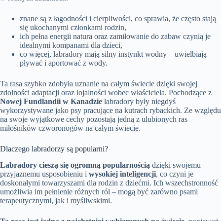
znane są z łagodności i cierpliwości, co sprawia, że często stają
się ukochanymi członkami rodzin,
ich pełna energii natura oraz zamiłowanie do zabaw czynią je
idealnymi kompanami dla dzieci,
co więcej, labradory mają silny instynkt wodny – uwielbiają
pływać i aportować z wody.
Ta rasa szybko zdobyła uznanie na całym świecie dzięki swojej
zdolności adaptacji oraz lojalności wobec właściciela. Pochodzące z
Nowej Fundlandii w Kanadzie
labradory były niegdyś
wykorzystywane jako psy pracujące na kutrach rybackich. Ze względu
na swoje wyjątkowe cechy pozostają jedną z ulubionych ras
miłośników czworonogów na całym świecie.
Dlaczego labradorzy są popularni?
Labradory cieszą się ogromną popularnością
dzięki swojemu
przyjaznemu usposobieniu i
wysokiej inteligencji
, co czyni je
doskonałymi towarzyszami dla rodzin z dziećmi. Ich wszechstronność
umożliwia im pełnienie różnych ról – mogą być zarówno psami
terapeutycznymi, jak i myśliwskimi.