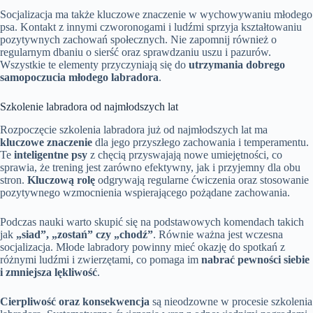
Socjalizacja ma także kluczowe znaczenie w wychowywaniu młodego
psa. Kontakt z innymi czworonogami i ludźmi sprzyja kształtowaniu
pozytywnych zachowań społecznych. Nie zapomnij również o
regularnym dbaniu o sierść oraz sprawdzaniu uszu i pazurów.
Wszystkie te elementy przyczyniają się do
utrzymania dobrego
samopoczucia młodego labradora
.
Szkolenie labradora od najmłodszych lat
Rozpoczęcie szkolenia labradora już od najmłodszych lat ma
kluczowe znaczenie
dla jego przyszłego zachowania i temperamentu.
Te
inteligentne psy
z chęcią przyswajają nowe umiejętności, co
sprawia, że trening jest zarówno efektywny, jak i przyjemny dla obu
stron.
Kluczową rolę
odgrywają regularne ćwiczenia oraz stosowanie
pozytywnego wzmocnienia wspierającego pożądane zachowania.
Podczas nauki warto skupić się na podstawowych komendach takich
jak
„siad”, „zostań” czy „chodź”
. Równie ważna jest wczesna
socjalizacja. Młode labradory powinny mieć okazję do spotkań z
różnymi ludźmi i zwierzętami, co pomaga im
nabrać pewności siebie
i zmniejsza lękliwość
.
Cierpliwość oraz konsekwencja
są nieodzowne w procesie szkolenia