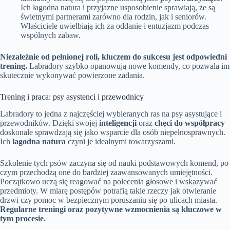
Ich łagodna natura i przyjazne usposobienie sprawiają, że są
świetnymi partnerami zarówno dla rodzin, jak i seniorów.
Właściciele uwielbiają ich za oddanie i entuzjazm podczas
wspólnych zabaw.
Niezależnie od pełnionej roli, kluczem do sukcesu jest odpowiedni
trening.
Labradory szybko opanowują nowe komendy, co pozwala im
skutecznie wykonywać powierzone zadania.
Trening i praca: psy asystenci i przewodnicy
Labradory to jedna z najczęściej wybieranych ras na psy asystujące i
przewodników. Dzięki swojej
inteligencji
oraz
chęci do współpracy
doskonale sprawdzają się jako wsparcie dla osób niepełnosprawnych.
Ich
łagodna natura
czyni je idealnymi towarzyszami.
Szkolenie tych psów zaczyna się od nauki podstawowych komend, po
czym przechodzą one do bardziej zaawansowanych umiejętności.
Początkowo uczą się reagować na polecenia głosowe i wskazywać
przedmioty. W miarę postępów potrafią takie rzeczy jak otwieranie
drzwi czy pomoc w bezpiecznym poruszaniu się po ulicach miasta.
Regularne treningi oraz pozytywne wzmocnienia są kluczowe w
tym procesie.