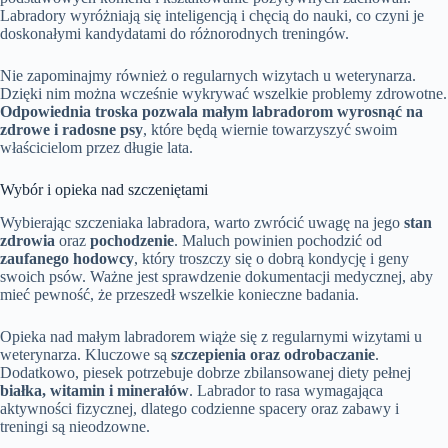
Labradory wyróżniają się inteligencją i chęcią do nauki, co czyni je
doskonałymi kandydatami do różnorodnych treningów.
Nie zapominajmy również o regularnych wizytach u weterynarza.
Dzięki nim można wcześnie wykrywać wszelkie problemy zdrowotne.
Odpowiednia troska pozwala małym labradorom wyrosnąć na
zdrowe i radosne psy
, które będą wiernie towarzyszyć swoim
właścicielom przez długie lata.
Wybór i opieka nad szczeniętami
Wybierając szczeniaka labradora, warto zwrócić uwagę na jego
stan
zdrowia
oraz
pochodzenie
. Maluch powinien pochodzić od
zaufanego hodowcy
, który troszczy się o dobrą kondycję i geny
swoich psów. Ważne jest sprawdzenie dokumentacji medycznej, aby
mieć pewność, że przeszedł wszelkie konieczne badania.
Opieka nad małym labradorem wiąże się z regularnymi wizytami u
weterynarza. Kluczowe są
szczepienia oraz odrobaczanie
.
Dodatkowo, piesek potrzebuje dobrze zbilansowanej diety pełnej
białka, witamin i minerałów
. Labrador to rasa wymagająca
aktywności fizycznej, dlatego codzienne spacery oraz zabawy i
treningi są nieodzowne.