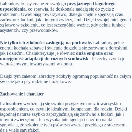
Labradory to psy znane ze swojego
przyjaznego i łagodnego
usposobienia
, co sprawia, że doskonale nadają się do życia z
rodzinami. Uwielbiają towarzystwo, dlatego chętnie spędzają czas
zarówno z ludźmi, jak i innymi zwierzętami. Dzięki swojej inteligencji
są łatwe w szkoleniu, co jest szczególnie ważne, gdy pełnią funkcje
asystentów czy przewodników.
Nie tylko ich zdolności zasługują na pochwałę.
Labradory pełne
energii kochają zabawę i świetnie dogadują się zarówno z dorosłymi,
jak i dziećmi. Charakteryzuje je również
duża empatia oraz
umiejętność adaptacji do różnych środowisk
. Te cechy czynią je
wartościowymi towarzyszami w domu.
Dzięki tym zaletom labradory zdobyły ogromną popularność na całym
świecie jako psy rodzinne i użytkowe.
Zachowanie i charakter
Labradory
wyróżniają się swoim przyjaznym oraz towarzyskim
usposobieniem, co czyni je idealnymi kompanami dla rodzin. Dzięki
łagodnej naturze szybko zaprzyjaźniają się zarówno z ludźmi, jak i
innymi zwierzętami. Ich wysoka inteligencja i chęć do nauki
sprawiają, że szkolenie tych psów zazwyczaj przebiega z sukcesem i
daje wiele satysfakcji.