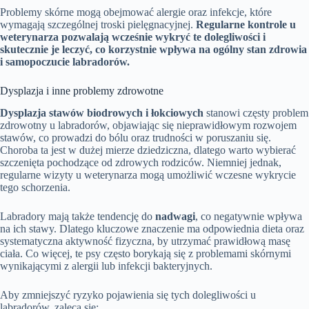
Problemy skórne mogą obejmować alergie oraz infekcje, które
wymagają szczególnej troski pielęgnacyjnej.
Regularne kontrole u
weterynarza pozwalają wcześnie wykryć te dolegliwości i
skutecznie je leczyć, co korzystnie wpływa na ogólny stan zdrowia
i samopoczucie labradorów.
Dysplazja i inne problemy zdrowotne
Dysplazja stawów biodrowych i łokciowych
stanowi częsty problem
zdrowotny u labradorów, objawiając się nieprawidłowym rozwojem
stawów, co prowadzi do bólu oraz trudności w poruszaniu się.
Choroba ta jest w dużej mierze dziedziczna, dlatego warto wybierać
szczenięta pochodzące od zdrowych rodziców. Niemniej jednak,
regularne wizyty u weterynarza mogą umożliwić wczesne wykrycie
tego schorzenia.
Labradory mają także tendencję do
nadwagi
, co negatywnie wpływa
na ich stawy. Dlatego kluczowe znaczenie ma odpowiednia dieta oraz
systematyczna aktywność fizyczna, by utrzymać prawidłową masę
ciała. Co więcej, te psy często borykają się z problemami skórnymi
wynikającymi z alergii lub infekcji bakteryjnych.
Aby zmniejszyć ryzyko pojawienia się tych dolegliwości u
labradorów, zaleca się: