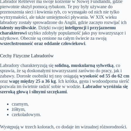
Labrador Retriever ma swoje korzenie w Nowej Fundlandii, gdzie
pierwotnie służył pomocą rybakom. Te psy były używane do
przenoszenia sieci i łowienia ryb, co wymagało od nich nie tylko
wytrzymałości, ale także umiejętności pływania. W XIX wieku
labradory zostały sprowadzone do Anglii, gdzie zaczęto rozwijać ich
talenty myśliwskie
. Dzięki swojej
inteligencji i przyjaznemu
charakterowi
szybko zdobyły popularność jako psy towarzyszące i
użytkowe. Obecnie są cenione na całym świecie za swoją
wszechstronność oraz oddanie człowiekowi
.
Cechy Fizyczne Labradorów
Labradory charakteryzują się
solidną, muskularną sylwetką
, co
sprawia, że są doskonałymi towarzyszami zarówno do pracy, jak i
zabawy. Dorosłe osobniki tej rasy osiągają
wysokość od 55 do 62 cm
oraz
wagę między 25 a 36 kg
. Ich krótka, gęsta i wodoodporna sierść
pozwala im świetnie radzić sobie w wodzie.
Labrador wyróżnia się
szeroką głową i silnymi szczękami
.
czarnym,
żółtym,
czekoladowym.
Występują w trzech kolorach, co dodaje im wizualnej różnorodności.