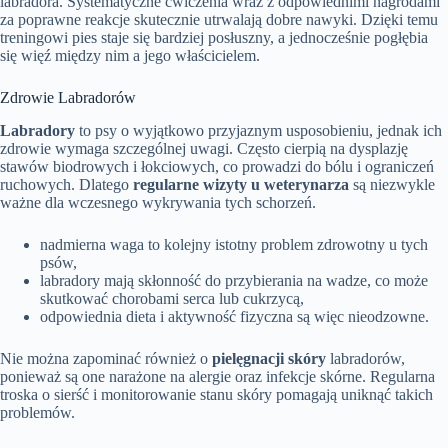
labradora. Systematyczne ćwiczenia wraz z odpowiednimi nagrodami
za poprawne reakcje skutecznie utrwalają dobre nawyki. Dzięki temu
treningowi pies staje się bardziej posłuszny, a jednocześnie pogłębia
się więź między nim a jego właścicielem.
Zdrowie Labradorów
Labradory
to psy o wyjątkowo przyjaznym usposobieniu, jednak ich
zdrowie wymaga szczególnej uwagi. Często cierpią na dysplazję
stawów biodrowych i łokciowych, co prowadzi do bólu i ograniczeń
ruchowych. Dlatego
regularne wizyty u weterynarza
są niezwykle
ważne dla wczesnego wykrywania tych schorzeń.
nadmierna waga to kolejny istotny problem zdrowotny u tych
psów,
labradory mają skłonność do przybierania na wadze, co może
skutkować chorobami serca lub cukrzycą,
odpowiednia dieta i aktywność fizyczna są więc nieodzowne.
Nie można zapominać również o
pielęgnacji skóry
labradorów,
ponieważ są one narażone na alergie oraz infekcje skórne. Regularna
troska o sierść i monitorowanie stanu skóry pomagają uniknąć takich
problemów.