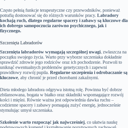
Często pełnią funkcje terapeutyczne czy przewodników, ponieważ
potrafią dostosować się do różnych warunków pracy.
Labradory
kochają ruch, dlatego regularne spacery i zabawy są kluczowe dla
ich dobrego samopoczucia zarówno psychicznego, jak i
fizycznego.
Szczenięta Labradorów
Szczenięta labradorów wymagają szczególnej uwagi
, zwłaszcza na
początku swojego życia. Warto przy wyborze szczeniaka dokładnie
sprawdzić zdrowie jego rodziców oraz ich pochodzenie. Pozwoli to
uniknąć ewentualnych problemów genetycznych i zapewni
prawidłowy rozwój pupila.
Regularne szczepienia i odrobaczanie są
kluczowe
, aby chronić je przed chorobami zakaźnymi.
Dieta młodego labradora odgrywa istotną rolę. Powinna być dobrze
zbilansowana, bogata w białko oraz składniki wspomagające rozwój
kości i mięśni. Równie ważna jest odpowiednia dawka ruchu –
codzienne spacery i zabawy pomagają zużyć energię, jednocześnie
stymulując umysł szczeniaka.
Szkolenie warto rozpocząć jak najwcześniej
, co ułatwia naukę
podstawowych komend i kształtowanie pozytywnych zachowań.