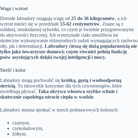
Waga i wzrost
Dorosłe labradory osiągają wagę od
25 do 36 kilogramów
, a ich
wzrost mieści się w przedziale
55-62 centymetrów
. Znane są z
solidnej, muskularnej sylwetki, co czyni je świetnie przygotowanymi
do aktywności fizycznej. Ich wytrzymałe ciało umożliwia im
skuteczne wykonywanie różnorodnych zadań wymagających zarówno
siły, jak i determinacji.
Labradory cieszą się dużą popularnością nie
tylko jako towarzysze domowi; często również pełnią funkcję
psów asystujących dzięki swojej inteligencji i mocy.
Sierść i kolor
Labradory mogą pochwalić się
krótką, gęstą i wodoodporną
sierścią
. To niezwykle korzystne dla tych czworonogów, które
uwielbiają pływać.
Taka okrywa włosowa szybko schnie i
skutecznie zapobiega utracie ciepła w wodzie
.
Labradory można spotkać w trzech podstawowych kolorach:
czarnym,
czekoladowym,
żółtym.