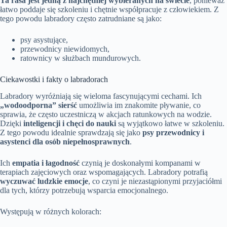
Ta rasa jest jedną z najchętniej wybieranych na świecie
, ponieważ
łatwo poddaje się szkoleniu i chętnie współpracuje z człowiekiem. Z
tego powodu labradory często zatrudniane są jako:
psy asystujące,
przewodnicy niewidomych,
ratownicy w służbach mundurowych.
Ciekawostki i fakty o labradorach
Labradory wyróżniają się wieloma fascynującymi cechami. Ich
„wodoodporna” sierść
umożliwia im znakomite pływanie, co
sprawia, że często uczestniczą w akcjach ratunkowych na wodzie.
Dzięki
inteligencji i chęci do nauki
są wyjątkowo łatwe w szkoleniu.
Z tego powodu idealnie sprawdzają się jako
psy przewodnicy i
asystenci dla osób niepełnosprawnych
.
Ich
empatia i łagodność
czynią je doskonałymi kompanami w
terapiach zajęciowych oraz wspomagających. Labradory potrafią
wyczuwać ludzkie emocje
, co czyni je niezastąpionymi przyjaciółmi
dla tych, którzy potrzebują wsparcia emocjonalnego.
Występują w różnych kolorach: