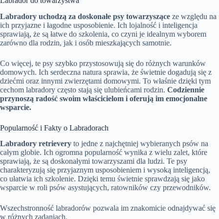
Labrador do towarzystwa
Labradory uchodzą za doskonałe psy towarzyszące
ze względu na
ich przyjazne i łagodne usposobienie. Ich lojalność i inteligencja
sprawiają, że są łatwe do szkolenia, co czyni je idealnym wyborem
zarówno dla rodzin, jak i osób mieszkających samotnie.
Co więcej, te psy szybko przystosowują się do różnych warunków
domowych. Ich serdeczna natura sprawia, że świetnie dogadują się z
dziećmi oraz innymi zwierzętami domowymi. To właśnie dzięki tym
cechom labradory często stają się ulubieńcami rodzin.
Codziennie
przynoszą radość swoim właścicielom i oferują im emocjonalne
wsparcie.
Popularność i Fakty o Labradorach
Labradory retrievery
to jedne z najchętniej wybieranych psów na
całym globie. Ich ogromna popularność wynika z wielu zalet, które
sprawiają, że są doskonałymi towarzyszami dla ludzi. Te psy
charakteryzują się przyjaznym usposobieniem i wysoką inteligencją,
co ułatwia ich szkolenie. Dzięki temu świetnie sprawdzają się jako
wsparcie w roli psów asystujących, ratowników czy przewodników.
Wszechstronność labradorów pozwala im znakomicie odnajdywać się
w różnych zadaniach.