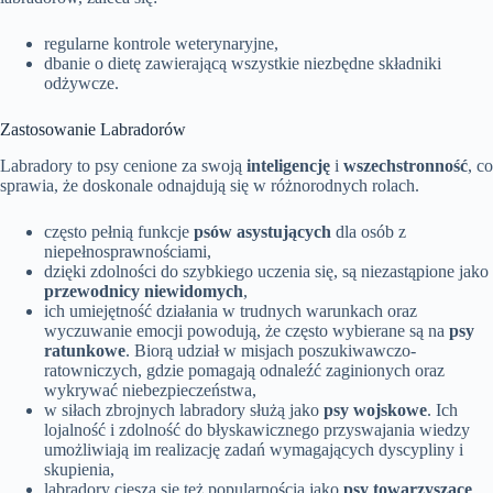
regularne kontrole weterynaryjne,
dbanie o dietę zawierającą wszystkie niezbędne składniki
odżywcze.
Zastosowanie Labradorów
Labradory to psy cenione za swoją
inteligencję
i
wszechstronność
, co
sprawia, że doskonale odnajdują się w różnorodnych rolach.
często pełnią funkcje
psów asystujących
dla osób z
niepełnosprawnościami,
dzięki zdolności do szybkiego uczenia się, są niezastąpione jako
przewodnicy niewidomych
,
ich umiejętność działania w trudnych warunkach oraz
wyczuwanie emocji powodują, że często wybierane są na
psy
ratunkowe
. Biorą udział w misjach poszukiwawczo-
ratowniczych, gdzie pomagają odnaleźć zaginionych oraz
wykrywać niebezpieczeństwa,
w siłach zbrojnych labradory służą jako
psy wojskowe
. Ich
lojalność i zdolność do błyskawicznego przyswajania wiedzy
umożliwiają im realizację zadań wymagających dyscypliny i
skupienia,
labradory cieszą się też popularnością jako
psy towarzyszące
.