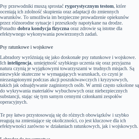
Psy przewodniki muszą sprostać
rygorystycznym testom
, które
oceniają ich zdolność skupienia oraz adaptacji do zmiennych
warunków. To umożliwia im bezpieczne prowadzenie opiekunów
przez różnorodne sytuacje i przeszkody napotykane na drodze.
Ponadto
dobra kondycja fizyczna
oraz zdrowie są istotne dla
efektywnego wykonywania powierzonych zadań.
Psy ratunkowe i wojskowe
Labradory wyróżniają się jako doskonałe psy ratunkowe i wojskowe.
Ich
inteligencja
, umiejętność szybkiego uczenia się oraz przyjazna
natura czynią je wyjątkowymi towarzyszami w trudnych misjach. Są
niezwykle skuteczne w wymagających warunkach, co czyni je
niezastąpionymi podczas akcji poszukiwawczych i kryzysowych,
takich jak odnajdywanie zaginionych osób. W armii często szkolone są
do wykrywania materiałów wybuchowych oraz niebezpiecznych
substancji, stając się tym samym cennymi członkami zespołów
operacyjnych.
Te psy łatwo przystosowują się do różnych obowiązków i szybko
reagują na zmieniające się okoliczności, co jest kluczowe dla ich
efektywności zarówno w działaniach ratunkowych, jak i wojskowych.