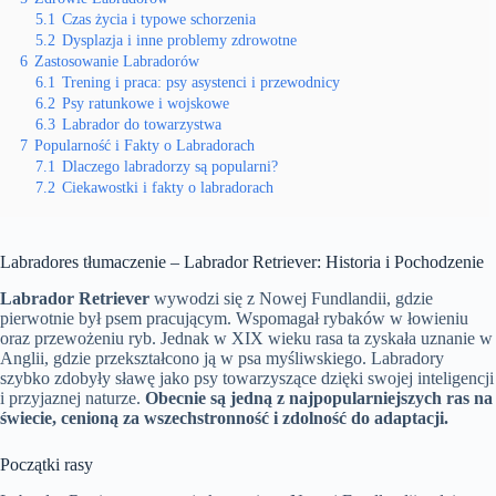
5.1
Czas życia i typowe schorzenia
5.2
Dysplazja i inne problemy zdrowotne
6
Zastosowanie Labradorów
6.1
Trening i praca: psy asystenci i przewodnicy
6.2
Psy ratunkowe i wojskowe
6.3
Labrador do towarzystwa
7
Popularność i Fakty o Labradorach
7.1
Dlaczego labradorzy są popularni?
7.2
Ciekawostki i fakty o labradorach
Labradores tłumaczenie – Labrador Retriever: Historia i Pochodzenie
Labrador Retriever
wywodzi się z Nowej Fundlandii, gdzie
pierwotnie był psem pracującym. Wspomagał rybaków w łowieniu
oraz przewożeniu ryb. Jednak w XIX wieku rasa ta zyskała uznanie w
Anglii, gdzie przekształcono ją w psa myśliwskiego. Labradory
szybko zdobyły sławę jako psy towarzyszące dzięki swojej inteligencji
i przyjaznej naturze.
Obecnie są jedną z najpopularniejszych ras na
świecie, cenioną za wszechstronność i zdolność do adaptacji.
Początki rasy