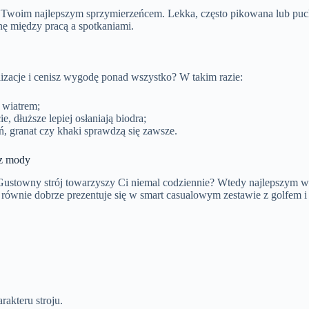
ie Twoim najlepszym sprzymierzeńcem. Lekka, często pikowana lub pu
ę między pracą a spotkaniami.
lizacje i cenisz wygodę ponad wszystko? W takim razie:
 wiatrem;
, dłuższe lepiej osłaniają biodra;
rń, granat czy khaki sprawdzą się zawsze.
 z mody
 Gustowny strój towarzyszy Ci niemal codziennie? Wtedy najlepszym 
le równie dobrze prezentuje się w smart casualowym zestawie z golfem i
akteru stroju.