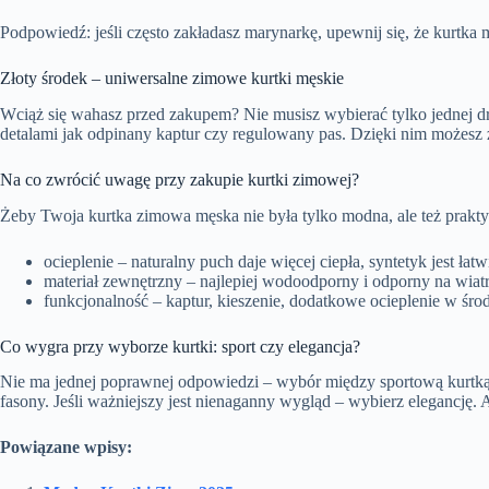
Podpowiedź: jeśli często zakładasz marynarkę, upewnij się, że kurtka
Złoty środek – uniwersalne zimowe kurtki męskie
Wciąż się wahasz przed zakupem? Nie musisz wybierać tylko jednej dro
detalami jak odpinany kaptur czy regulowany pas. Dzięki nim możesz z
Na co zwrócić uwagę przy zakupie kurtki zimowej?
Żeby Twoja kurtka zimowa męska nie była tylko modna, ale też prakt
ocieplenie – naturalny puch daje więcej ciepła, syntetyk jest łatw
materiał zewnętrzny – najlepiej wodoodporny i odporny na wiatr
funkcjonalność – kaptur, kieszenie, dodatkowe ocieplenie w śr
Co wygra przy wyborze kurtki: sport czy elegancja?
Nie ma jednej poprawnej odpowiedzi – wybór między sportową kurtką 
fasony. Jeśli ważniejszy jest nienaganny wygląd – wybierz elegancję.
Powiązane wpisy: