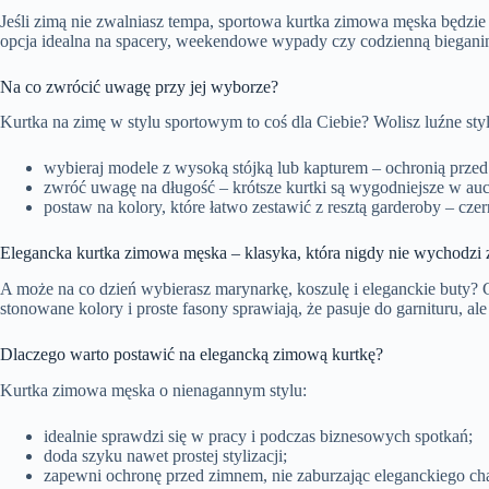
Jeśli zimą nie zwalniasz tempa, sportowa kurtka zimowa męska będz
opcja idealna na spacery, weekendowe wypady czy codzienną bieganin
Na co zwrócić uwagę przy jej wyborze?
Kurtka na zimę w stylu sportowym to coś dla Ciebie? Wolisz luźne sty
wybieraj modele z wysoką stójką lub kapturem – ochronią przed
zwróć uwagę na długość – krótsze kurtki są wygodniejsze w aucie
postaw na kolory, które łatwo zestawić z resztą garderoby – cze
Elegancka kurtka zimowa męska – klasyka, która nigdy nie wychodzi
A może na co dzień wybierasz marynarkę, koszulę i eleganckie buty?
stonowane kolory i proste fasony sprawiają, że pasuje do garnituru, a
Dlaczego warto postawić na elegancką zimową kurtkę?
Kurtka zimowa męska o nienagannym stylu:
idealnie sprawdzi się w pracy i podczas biznesowych spotkań;
doda szyku nawet prostej stylizacji;
zapewni ochronę przed zimnem, nie zaburzając eleganckiego char