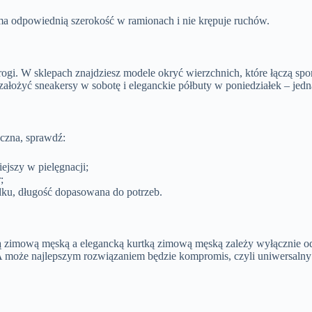
 ma odpowiednią szerokość w ramionach i nie krępuje ruchów.
gi. W sklepach znajdziesz modele okryć wierzchnich, które łączą sport
ałożyć sneakersy w sobotę i eleganckie półbuty w poniedziałek – jedn
yczna, sprawdź:
iejszy w pielęgnacji;
;
odku, długość dopasowana do potrzeb.
zimową męską a elegancką kurtką zimową męską zależy wyłącznie od T
 A może najlepszym rozwiązaniem będzie kompromis, czyli uniwersalny 