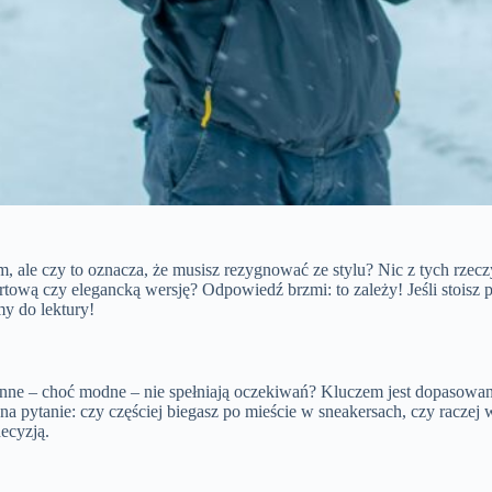
, ale czy to oznacza, że musisz rezygnować ze stylu? Nic z tych rzecz
tową czy elegancką wersję? Odpowiedź brzmi: to zależy! Jeśli stoisz
my do lektury!
 a inne – choć modne – nie spełniają oczekiwań? Kluczem jest dopasowan
na pytanie: czy częściej biegasz po mieście w sneakersach, czy raczej
ecyzją.