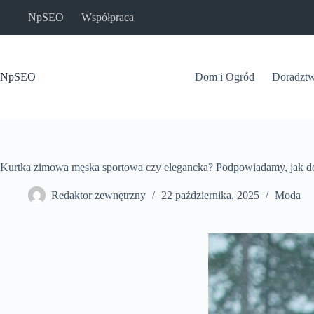
Przejdź
NpSEO
Współpraca
do
treści
NpSEO
Dom i Ogród
Doradzt
Kurtka zimowa męska sportowa czy elegancka? Podpowiadamy, jak do
Redaktor zewnętrzny
22 października, 2025
Moda