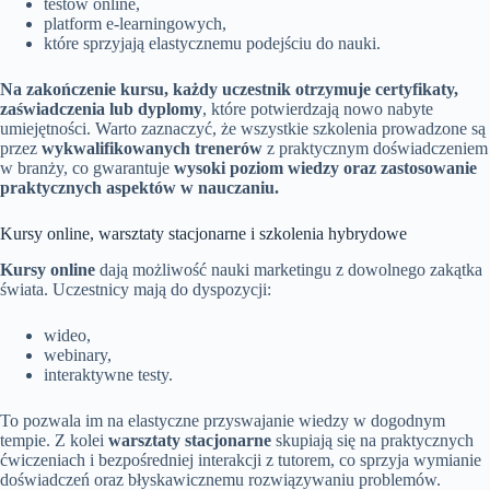
testów online,
platform e-learningowych,
które sprzyjają elastycznemu podejściu do nauki.
Na zakończenie kursu, każdy uczestnik otrzymuje certyfikaty,
zaświadczenia lub dyplomy
, które potwierdzają nowo nabyte
umiejętności. Warto zaznaczyć, że wszystkie szkolenia prowadzone są
przez
wykwalifikowanych trenerów
z praktycznym doświadczeniem
w branży, co gwarantuje
wysoki poziom wiedzy oraz zastosowanie
praktycznych aspektów w nauczaniu.
Kursy online, warsztaty stacjonarne i szkolenia hybrydowe
Kursy online
dają możliwość nauki marketingu z dowolnego zakątka
świata. Uczestnicy mają do dyspozycji:
wideo,
webinary,
interaktywne testy.
To pozwala im na elastyczne przyswajanie wiedzy w dogodnym
tempie. Z kolei
warsztaty stacjonarne
skupiają się na praktycznych
ćwiczeniach i bezpośredniej interakcji z tutorem, co sprzyja wymianie
doświadczeń oraz błyskawicznemu rozwiązywaniu problemów.