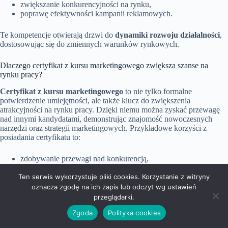
zwiększanie konkurencyjności na rynku,
poprawę efektywności kampanii reklamowych.
Te kompetencje otwierają drzwi do
dynamiki rozwoju działalności
,
dostosowując się do zmiennych warunków rynkowych.
Dlaczego certyfikat z kursu marketingowego zwiększa szanse na
rynku pracy?
Certyfikat z kursu marketingowego
to nie tylko formalne
potwierdzenie umiejętności, ale także klucz do zwiększenia
atrakcyjności na rynku pracy. Dzięki niemu można zyskać przewagę
nad innymi kandydatami, demonstrując znajomość nowoczesnych
narzędzi oraz strategii marketingowych. Przykładowe korzyści z
posiadania certyfikatu to:
zdobywanie przewagi nad konkurencją,
demonstrowanie znajomości nowoczesnych narzędzi,
Ten serwis wykorzystuje pliki cookies. Korzystanie z witryny
otwieranie drzwi do awansu,
wsparcie rozwoju kariery,
oznacza zgodę na ich zapis lub odczyt wg ustawień
podniesienie szans na zatrudnienie.
przeglądarki.
Zgoda
Polityka cookies
Certyfikat Google Digital Marketing & E-commerce Professional
jest szczególnie ceniony przez pracodawców, co stwarza nowe