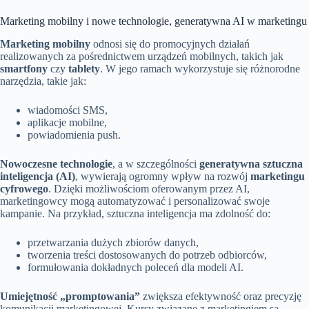
Marketing mobilny i nowe technologie, generatywna AI w marketingu
Marketing mobilny
odnosi się do promocyjnych działań
realizowanych za pośrednictwem urządzeń mobilnych, takich jak
smartfony
czy
tablety
. W jego ramach wykorzystuje się różnorodne
narzędzia, takie jak:
wiadomości SMS,
aplikacje mobilne,
powiadomienia push.
Nowoczesne technologie
, a w szczególności
generatywna sztuczna
inteligencja (AI)
, wywierają ogromny wpływ na rozwój
marketingu
cyfrowego
. Dzięki możliwościom oferowanym przez AI,
marketingowcy mogą automatyzować i personalizować swoje
kampanie. Na przykład, sztuczna inteligencja ma zdolność do:
przetwarzania dużych zbiorów danych,
tworzenia treści dostosowanych do potrzeb odbiorców,
formułowania dokładnych poleceń dla modeli AI.
Umiejętność „promptowania”
zwiększa efektywność oraz precyzję
komunikacji marketingowej. Kursy związane z marketingiem są