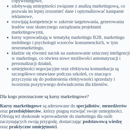
copywritingowe,
zdobywają umiejętności związane z analizą marketingową, co
pozwala im lepiej zrozumieć dane i optymalizować kampanie
reklamowe,
rozwijają kompetencje w zakresie targetowania, generowania
leadów oraz skutecznego zarządzania projektami
marketingowymi,
kursy wprowadzają w tematykę marketingu B2B, marketingu
mobilnego i psychologii wzorców konsumenckich, w tym
neuromarketingu,
kładzie się również nacisk na zastosowanie sztucznej inteligencji
w marketingu, co otwiera nowe możliwości automatyzacji i
personalizacji działań,
umiejętności negocjacyjne oraz efektywna komunikacja są
szczegółowo omawiane podczas szkoleń, co znacząco
przyczynia się do podniesienia efektywności sprzedaży i
tworzenia pozytywnego doświadczenia dla klientów.
Dla kogo przeznaczone są kursy marketingowe?
Kursy marketingowe
są adresowane do
specjalistów
,
menedżerów
oraz
przedsiębiorców
, którzy pragną rozwijać swoje umiejętności.
Oferują też doskonałe wprowadzenie do marketingu dla osób
zaczynających swoją przygodę, dostarczając
podstawową wiedzę
oraz
praktyczne umiejętności
.