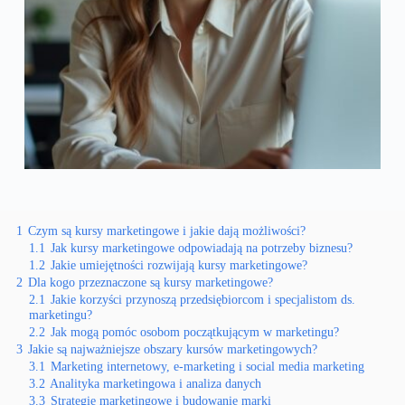
1
Czym są kursy marketingowe i jakie dają możliwości?
1.1
Jak kursy marketingowe odpowiadają na potrzeby biznesu?
1.2
Jakie umiejętności rozwijają kursy marketingowe?
2
Dla kogo przeznaczone są kursy marketingowe?
2.1
Jakie korzyści przynoszą przedsiębiorcom i specjalistom ds.
marketingu?
2.2
Jak mogą pomóc osobom początkującym w marketingu?
3
Jakie są najważniejsze obszary kursów marketingowych?
3.1
Marketing internetowy, e-marketing i social media marketing
3.2
Analityka marketingowa i analiza danych
3.3
Strategie marketingowe i budowanie marki