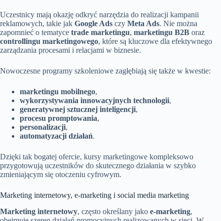
Uczestnicy mają okazję odkryć narzędzia do realizacji kampanii
reklamowych, takie jak
Google Ads
czy
Meta Ads
. Nie można
zapomnieć o tematyce
trade marketingu
,
marketingu B2B
oraz
controllingu marketingowego
, które są kluczowe dla efektywnego
zarządzania procesami i relacjami w biznesie.
Nowoczesne programy szkoleniowe zagłębiają się także w kwestie:
marketingu mobilnego
,
wykorzystywania innowacyjnych technologii
,
generatywnej sztucznej inteligencji
,
procesu promptowania
,
personalizacji
,
automatyzacji działań
.
Dzięki tak bogatej ofercie, kursy marketingowe kompleksowo
przygotowują uczestników do skutecznego działania w szybko
zmieniającym się otoczeniu cyfrowym.
Marketing internetowy, e-marketing i social media marketing
Marketing internetowy
, często określany jako
e-marketing
,
obejmuje szereg działań promocyjnych realizowanych w sieci. W