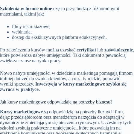
Szkolenia w formie online
często przychodzą z różnorodnymi
materiałami, takimi jak:
filmy instruktażowe,
webinaria,
dostęp do ekskluzywnych platform edukacyjnych.
Po zakończeniu kursów można uzyskać
certyfikat
lub
zaświadczenie
,
które potwierdza nabyte umiejętności. Taki dokument z pewnością
zwiększa szanse na rynku pracy.
Nowo nabyte umiejętności w dziedzinie marketingu pomagają firmom
trafniej dotrzeć do swoich klientów, a co za tym idzie, poprawić
wyniki sprzedaży.
Inwestycja w kursy marketingowe szybko się
zwraca w praktyce.
Jak kursy marketingowe odpowiadają na potrzeby biznesu?
Kursy marketingowe
są odpowiedzią na potrzeby licznych firm,
dając przedsiębiorcom oraz menedżerom narzędzia do adaptacji w
dynamicznie zmieniającym się otoczeniu rynkowym. Uczestnicy tych
szkoleń zyskują praktyczne umiejętności, które pozwalają im na
efektywną komunikację oraz tworzenie skutecznych kampanii e-