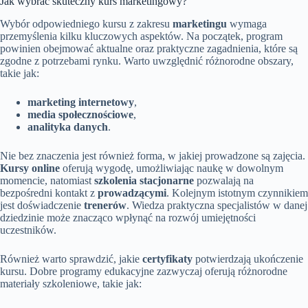
Jak wybrać skuteczny kurs marketingowy?
Wybór odpowiedniego kursu z zakresu
marketingu
wymaga
przemyślenia kilku kluczowych aspektów. Na początek, program
powinien obejmować aktualne oraz praktyczne zagadnienia, które są
zgodne z potrzebami rynku. Warto uwzględnić różnorodne obszary,
takie jak:
marketing internetowy
,
media społecznościowe
,
analityka danych
.
Nie bez znaczenia jest również forma, w jakiej prowadzone są zajęcia.
Kursy online
oferują wygodę, umożliwiając naukę w dowolnym
momencie, natomiast
szkolenia stacjonarne
pozwalają na
bezpośredni kontakt z
prowadzącymi
. Kolejnym istotnym czynnikiem
jest doświadczenie
trenerów
. Wiedza praktyczna specjalistów w danej
dziedzinie może znacząco wpłynąć na rozwój umiejętności
uczestników.
Również warto sprawdzić, jakie
certyfikaty
potwierdzają ukończenie
kursu. Dobre programy edukacyjne zazwyczaj oferują różnorodne
materiały szkoleniowe, takie jak: