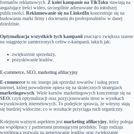
formatów reklamowych.
Z kolei kampanie na TikToku
stawiają na
angażujące treści wideo, szczególnie adresowane do młodszej
publiczności.
Reklamowanie się na LinkedIn
koncentruje się na
budowaniu marki firmy i docieraniu do profesjonalistów w danej
dziedzinie.
Optymalizacja wszystkich tych kampanii
znacząco zwiększa szanse
na osiągnięcie zamierzonych celów e-kampanii, takich jak:
zwiększenie sprzedaży,
pozyskiwanie leadów.
E-commerce, SEO, marketing afiliacyjny
E-commerce
to nic innego jak sprzedaż towarów i usług przez
internet, której powodzenie opiera się na skutecznych strategiach
marketingowych
. Wiele kursów marketingowych koncentruje się na
SEO
, czyli optymalizacji oraz pozycjonowaniu stron w wynikach
wyszukiwarek internetowych. To podejście sprawia, że witryny stają
się bardziej widoczne, co w rezultacie przyciąga ruch organiczny.
Kolejnym ważnym aspektem jest
marketing afiliacyjny
, który polega
na współpracy z partnerami promującymi produkty. Tego rodzaju
współpraca pozwala na generowanie leadów oraz zwiększanie