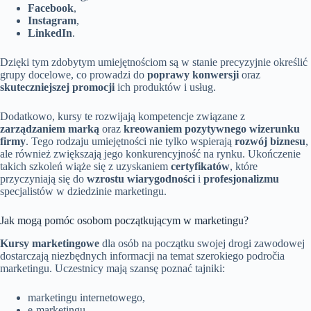
Facebook
,
Instagram
,
LinkedIn
.
Dzięki tym zdobytym umiejętnościom są w stanie precyzyjnie określić
grupy docelowe, co prowadzi do
poprawy konwersji
oraz
skuteczniejszej promocji
ich produktów i usług.
Dodatkowo, kursy te rozwijają kompetencje związane z
zarządzaniem marką
oraz
kreowaniem pozytywnego wizerunku
firmy
. Tego rodzaju umiejętności nie tylko wspierają
rozwój biznesu
,
ale również zwiększają jego konkurencyjność na rynku. Ukończenie
takich szkoleń wiąże się z uzyskaniem
certyfikatów
, które
przyczyniają się do
wzrostu wiarygodności
i
profesjonalizmu
specjalistów w dziedzinie marketingu.
Jak mogą pomóc osobom początkującym w marketingu?
Kursy marketingowe
dla osób na początku swojej drogi zawodowej
dostarczają niezbędnych informacji na temat szerokiego področia
marketingu. Uczestnicy mają szansę poznać tajniki:
marketingu internetowego,
e-marketingu,