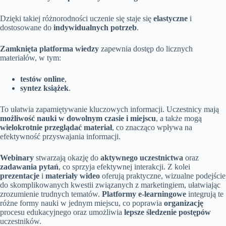
Dzięki takiej różnorodności uczenie się staje się
elastyczne
i
dostosowane do
indywidualnych potrzeb
.
Zamknięta platforma wiedzy
zapewnia dostęp do licznych
materiałów, w tym:
testów online
,
syntez książek
.
To ułatwia zapamiętywanie kluczowych informacji. Uczestnicy mają
możliwość nauki w dowolnym czasie i miejscu
, a także mogą
wielokrotnie przeglądać materiał
, co znacząco wpływa na
efektywność przyswajania informacji.
Webinary
stwarzają okazję do
aktywnego uczestnictwa
oraz
zadawania pytań
, co sprzyja efektywnej interakcji. Z kolei
prezentacje
i
materiały wideo
oferują praktyczne, wizualne podejście
do skomplikowanych kwestii związanych z marketingiem, ułatwiając
zrozumienie trudnych tematów.
Platformy e-learningowe
integrują te
różne formy nauki w jednym miejscu, co poprawia
organizację
procesu edukacyjnego oraz umożliwia
lepsze śledzenie postępów
uczestników.