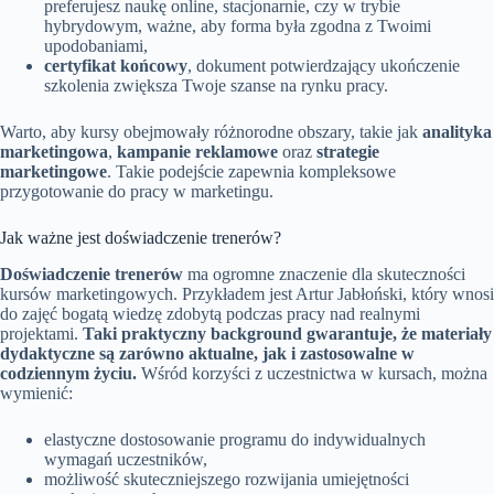
preferujesz naukę online, stacjonarnie, czy w trybie
hybrydowym, ważne, aby forma była zgodna z Twoimi
upodobaniami,
certyfikat końcowy
, dokument potwierdzający ukończenie
szkolenia zwiększa Twoje szanse na rynku pracy.
Warto, aby kursy obejmowały różnorodne obszary, takie jak
analityka
marketingowa
,
kampanie reklamowe
oraz
strategie
marketingowe
. Takie podejście zapewnia kompleksowe
przygotowanie do pracy w marketingu.
Jak ważne jest doświadczenie trenerów?
Doświadczenie trenerów
ma ogromne znaczenie dla skuteczności
kursów marketingowych. Przykładem jest Artur Jabłoński, który wnosi
do zajęć bogatą wiedzę zdobytą podczas pracy nad realnymi
projektami.
Taki praktyczny background gwarantuje, że materiały
dydaktyczne są zarówno aktualne, jak i zastosowalne w
codziennym życiu.
Wśród korzyści z uczestnictwa w kursach, można
wymienić:
elastyczne dostosowanie programu do indywidualnych
wymagań uczestników,
możliwość skuteczniejszego rozwijania umiejętności