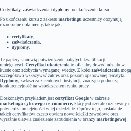
Certyfikaty, zaświadczenia i dyplomy po ukończeniu kursu
Po ukończeniu kursu z zakresu
marketingu
uczestnicy otrzymują
różnorodne dokumenty, takie jak:
certyfikaty
,
zaświadczenia
,
dyplomy
.
Te papiery stanowią potwierdzenie nabytych kwalifikacji i
umiejętności.
Certyfikat ukończenia
to oficjalny dowód udziału w
kursie oraz zdobycia wymaganej wiedzy. Z kolei
zaświadczenia
mogą
szczegółowo wskazywać zakres oraz poziom opanowanej tematyki.
Dyplomy
, zwłaszcza z cenionych instytucji, znacząco podnoszą
konkurencyjność na współczesnym rynku pracy.
Doskonałym przykładem jest
certyfikat Google
w zakresie
marketingu cyfrowego
i
e-commerce
, który jest szeroko uznawany i
potwierdza umiejętności w tej dziedzinie. Oprócz tego, posiadanie
takich certyfikatów często otwiera nowe ścieżki zawodowe oraz
wyraźnie ułatwia znalezienie zatrudnienia w branży
marketingowej
.