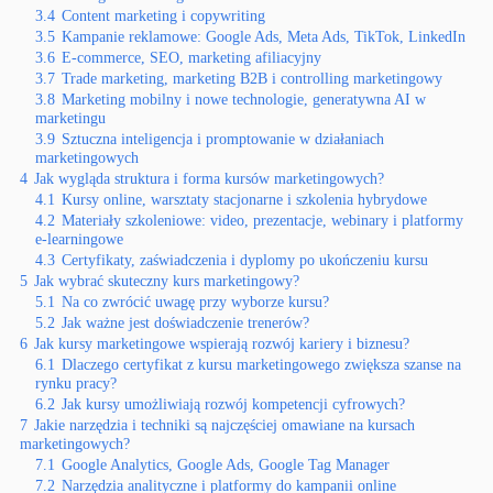
3.4
Content marketing i copywriting
3.5
Kampanie reklamowe: Google Ads, Meta Ads, TikTok, LinkedIn
3.6
E-commerce, SEO, marketing afiliacyjny
3.7
Trade marketing, marketing B2B i controlling marketingowy
3.8
Marketing mobilny i nowe technologie, generatywna AI w
marketingu
3.9
Sztuczna inteligencja i promptowanie w działaniach
marketingowych
4
Jak wygląda struktura i forma kursów marketingowych?
4.1
Kursy online, warsztaty stacjonarne i szkolenia hybrydowe
4.2
Materiały szkoleniowe: video, prezentacje, webinary i platformy
e-learningowe
4.3
Certyfikaty, zaświadczenia i dyplomy po ukończeniu kursu
5
Jak wybrać skuteczny kurs marketingowy?
5.1
Na co zwrócić uwagę przy wyborze kursu?
5.2
Jak ważne jest doświadczenie trenerów?
6
Jak kursy marketingowe wspierają rozwój kariery i biznesu?
6.1
Dlaczego certyfikat z kursu marketingowego zwiększa szanse na
rynku pracy?
6.2
Jak kursy umożliwiają rozwój kompetencji cyfrowych?
7
Jakie narzędzia i techniki są najczęściej omawiane na kursach
marketingowych?
7.1
Google Analytics, Google Ads, Google Tag Manager
7.2
Narzędzia analityczne i platformy do kampanii online