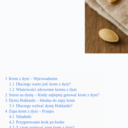
1
Krem z dyni – Wprowadzenie
1.1
Dlaczego warto jeść krem z dyni?
1.2
Właściwości zdrowotne kremu z dyni
2
Sezon na dynię – Kiedy najlepiej gotować krem z dyni?
3
Dynia Hokkaido – Idealna do zupy krem
3.1
Dlaczego wybrać dynię Hokkaido?
4
Zupa krem z dyni – Przepis
4.1
Składniki
4.2
Przygotowanie krok po kroku
4.3
Z czym podawać zupę krem z dyni?