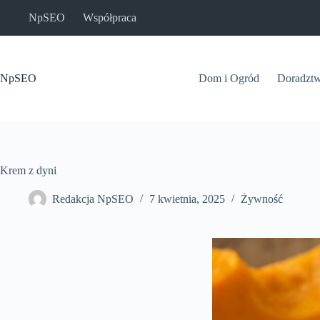
Przejdź
NpSEO
Współpraca
do
treści
NpSEO
Dom i Ogród
Doradzt
Krem z dyni
Redakcja NpSEO
7 kwietnia, 2025
Żywność