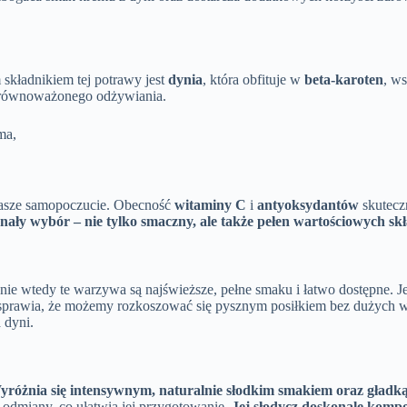
składnikiem tej potrawy jest
dynia
, która obfituje w
beta-karoten
, w
zrównoważonego odżywiania.
ma,
nasze samopoczucie. Obecność
witaminy C
i
antyoksydantów
skutecz
onały wybór – nie tylko smaczny, ale także pełen wartościowych s
ie wtedy te warzywa są najświeższe, pełne smaku i łatwo dostępne. Jes
 sprawia, że możemy rozkoszować się pysznym posiłkiem bez dużych w
 dyni.
yróżnia się intensywnym, naturalnie słodkim smakiem oraz gładk
e odmiany, co ułatwia jej przygotowanie.
Jej słodycz doskonale komp