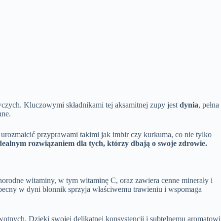
zych. Kluczowymi składnikami tej aksamitnej zupy jest
dynia
, pełna
nne.
rozmaicić przyprawami takimi jak imbir czy kurkuma, co nie tylko
idealnym rozwiązaniem dla tych, którzy dbają o swoje zdrowie.
żnorodne witaminy, w tym witaminę C, oraz zawiera cenne minerały i
cny w dyni błonnik sprzyja właściwemu trawieniu i wspomaga
otnych. Dzięki swojej delikatnej konsystencji i subtelnemu aromatowi