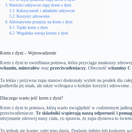
5
Wartości odżywcze zupy krem z dyni
5.1
Kaloryczność i składniki odżywcze
5.2
Korzyści zdrowotne
6
Alternatywne przepisy na krem z dyni
6.1
Tajski krem z dyni
6.2
Wegańska wersja kremu z dyni
Krem z dyni – Wprowadzenie
Krem z dyni to uwielbiana potrawa, która przyciąga smakoszy zdrow
witamin, minerałów
oraz
przeciwutleniaczy
. Obecność
witaminy C
Ta lekka i pożywna zupa stanowi doskonały wybór na posiłek dla cał
podkreśla jej smak, ale także wzbogaca o kolejne korzyści zdrowotne.
Dlaczego warto jeść krem z dyni?
Krem z dyni to potrawa, którą warto uwzględnić w codziennym jadłospi
przeciwutleniacze.
Te składniki wspierają naszą odporność i poma
utrzymanie zdrowej masy ciała, co sprawia, że zupa dyniowa to świetn
To jednak nie koniec zalet tego dania. Dodanie imbiru lub kurkumy w