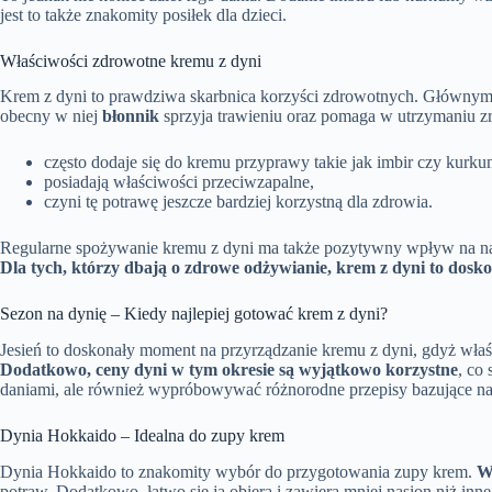
jest to także znakomity posiłek dla dzieci.
Właściwości zdrowotne kremu z dyni
Krem z dyni to prawdziwa skarbnica korzyści zdrowotnych. Głównym 
obecny w niej
błonnik
sprzyja trawieniu oraz pomaga w utrzymaniu 
często dodaje się do kremu przyprawy takie jak imbir czy kurku
posiadają właściwości przeciwzapalne,
czyni tę potrawę jeszcze bardziej korzystną dla zdrowia.
Regularne spożywanie kremu z dyni ma także pozytywny wpływ na 
Dla tych, którzy dbają o zdrowe odżywianie, krem z dyni to dosk
Sezon na dynię – Kiedy najlepiej gotować krem z dyni?
Jesień to doskonały moment na przyrządzanie kremu z dyni, gdyż właśn
Dodatkowo, ceny dyni w tym okresie są wyjątkowo korzystne
, co
daniami, ale również wypróbowywać różnorodne przepisy bazujące na
Dynia Hokkaido – Idealna do zupy krem
Dynia Hokkaido to znakomity wybór do przygotowania zupy krem.
W
potraw. Dodatkowo, łatwo się ją obiera i zawiera mniej nasion niż inn