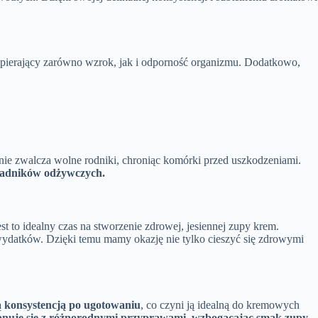
spierający zarówno wzrok, jak i odporność organizmu. Dodatkowo,
nie zwalcza wolne rodniki, chroniąc komórki przed uszkodzeniami.
kładników odżywczych.
t to idealny czas na stworzenie zdrowej, jesiennej zupy krem.
ydatków. Dzięki temu mamy okazję nie tylko cieszyć się zdrowymi
ą konsystencją po ugotowaniu
, co czyni ją idealną do kremowych
onuje się z różnorodnymi przyprawami, wzbogacając smak zupy