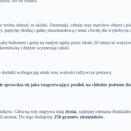
zarny, sól do smaku.
trzeba obierać ze skórki. Ziemniaki, cebulę oraz marchew obierz i pok
rry, paprykę słodką i gałkę muszkatołową i smaż chwilę dla wydobycia
lej bulionem i gotuj na małym ogniu przez około 20 minut aż warzyw
 kremówkę i dobrze wymieszaj całość.
e dodatki wzbogacają smak oraz wartości odżywcze potrawy.
lnie sprawdza się jako rozgrzewający posiłek na chłodne jesienne d
adników. Główną rolę odgrywa tutaj
dynia
, najlepiej odmiana Hokkaido
eśli aromat. Do tego dodajemy
250 gramów ziemniaków
.