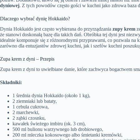
dyniowej
. Z tych powodów często gości w kuchni jako zdrowa baza d
Dlaczego wybrać dynię Hokkaido?
Dynia Hokkaido jest często wybierana do przyrządzania
zupy krem
ze
że stanowi doskonałą bazę dla takich dań. Obróbka tej dyni jest niezwyk
idealnie komponuje się z różnorodnymi przyprawami, co pozwala na 
zarówno dla entuzjastów zdrowej kuchni, jak i szefów kuchni poszu
Zupa krem z dyni – Przepis
Zupa krem z dyni to uwielbiane danie, które zachwyca bogactwem smak
Składniki:
1 średnia dynia Hokkaido (około 1 kg),
2 ziemniaki lub bataty,
1 cebula cukrowa,
2 marchewki,
2 ząbki czosnku,
kawałek świeżego imbiru (ok. 3 cm),
500 ml bulionu warzywnego lub drobiowego,
200 ml mleczka kokosowego albo śmietanki kremówki,