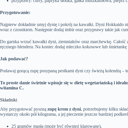
przyprawy: curry, papryka słodka, gałka muszkatołowa, pieprz c
Przygotowanie:
Najpierw dokładnie umyj dynię i pokrój na kawałki. Dyni Hokkaido nie 
wraz z czosnkiem. Następnie dodaj imbir oraz przyprawy takie jak cu
Do garnka wrzuć kawałki dyni, ziemniaków oraz marchewkę. Całość za
ręcznego blendera. Na koniec dodaj mleczko kokosowe lub śmietankę
Jak podawać?
Podawaj gorącą zupę posypaną pestkami dyni czy świeżą kolendrą – t
To proste danie świetnie wpisuje się w dietę wegetariańską i idea
witamina C.
Składniki
Aby przygotować pyszną
zupę krem z dyni
, potrzebujemy kilku skł
wystarczy około pół kilograma, a jej pieczenie jeszcze bardziej podkr
25 gramów masła (może być również klarowane),