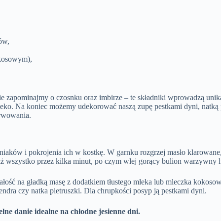
ów,
okosowym),
e zapominajmy o czosnku oraz imbirze – te składniki wprowadzą uni
o. Na koniec możemy udekorować naszą zupę pestkami dyni, natką piet
erwowania.
iaków i pokrojenia ich w kostkę. W garnku rozgrzej masło klarowane, a
ż wszystko przez kilka minut, po czym wlej gorący bulion warzywny lu
 całość na gładką masę z dodatkiem tłustego mleka lub mleczka koko
dra czy natka pietruszki. Dla chrupkości posyp ją pestkami dyni.
ne danie idealne na chłodne jesienne dni.