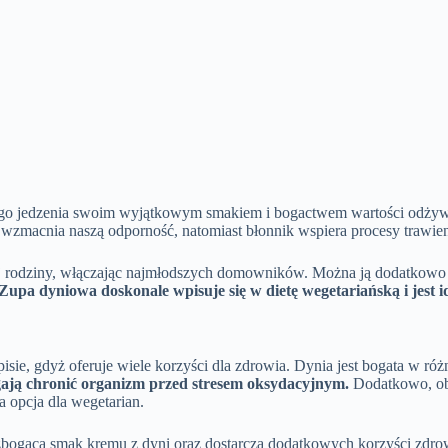
ego jedzenia swoim wyjątkowym smakiem i bogactwem wartości odżywc
wzmacnia naszą odporność, natomiast błonnik wspiera procesy trawie
ej rodziny, włączając najmłodszych domowników. Można ją dodatkowo u
Zupa dyniowa doskonale wpisuje się w dietę wegetariańską i jest 
sie, gdyż oferuje wiele korzyści dla zdrowia. Dynia jest bogata w ró
gają chronić organizm przed stresem oksydacyjnym.
Dodatkowo, obe
a opcja dla wegetarian.
zbogaca smak kremu z dyni oraz dostarcza dodatkowych korzyści zdrow