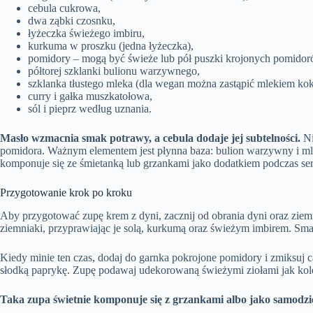
cebula cukrowa,
dwa ząbki czosnku,
łyżeczka świeżego imbiru,
kurkuma w proszku (jedna łyżeczka),
pomidory – mogą być świeże lub pół puszki krojonych pomidor
półtorej szklanki bulionu warzywnego,
szklanka tłustego mleka (dla wegan można zastąpić mlekiem k
curry i gałka muszkatołowa,
sól i pieprz według uznania.
Masło wzmacnia smak potrawy, a cebula dodaje jej subtelności.
Ni
pomidora. Ważnym elementem jest płynna baza: bulion warzywny i mlek
komponuje się ze śmietanką lub grzankami jako dodatkiem podczas s
Przygotowanie krok po kroku
Aby przygotować zupę krem z dyni, zacznij od obrania dyni oraz ziemn
ziemniaki, przyprawiając je solą, kurkumą oraz świeżym imbirem. Sma
Kiedy minie ten czas, dodaj do garnka pokrojone pomidory i zmiksuj
słodką paprykę. Zupę podawaj udekorowaną świeżymi ziołami jak kolen
Taka zupa świetnie komponuje się z grzankami albo jako samodziel