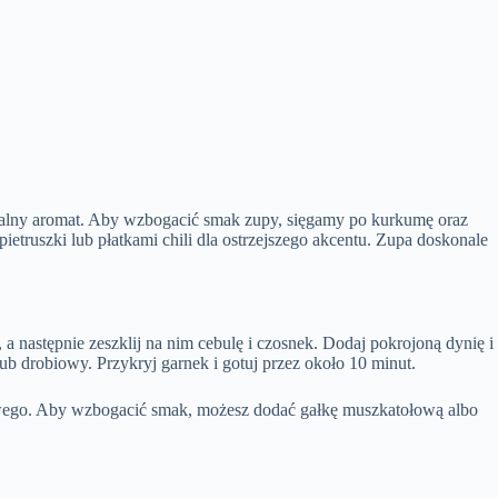
kalny aromat. Aby wzbogacić smak zupy, sięgamy po kurkumę oraz
ruszki lub płatkami chili dla ostrzejszego akcentu. Zupa doskonale
 następnie zeszklij na nim cebulę i czosnek. Dodaj pokrojoną dynię i
b drobiowy. Przykryj garnek i gotuj przez około 10 minut.
sowego. Aby wzbogacić smak, możesz dodać gałkę muszkatołową albo