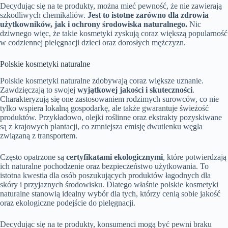
Decydując się na te produkty, można mieć pewność, że nie zawierają
szkodliwych chemikaliów.
Jest to istotne zarówno dla zdrowia
użytkowników, jak i ochrony środowiska naturalnego.
Nic
dziwnego więc, że takie kosmetyki zyskują coraz większą popularność
w codziennej pielęgnacji dzieci oraz dorosłych mężczyzn.
Polskie kosmetyki naturalne
Polskie kosmetyki naturalne zdobywają coraz większe uznanie.
Zawdzięczają to swojej
wyjątkowej jakości i skuteczności
.
Charakteryzują się one zastosowaniem rodzimych surowców, co nie
tylko wspiera lokalną gospodarkę, ale także gwarantuje świeżość
produktów. Przykładowo, olejki roślinne oraz ekstrakty pozyskiwane
są z krajowych plantacji, co zmniejsza emisję dwutlenku węgla
związaną z transportem.
Często opatrzone są
certyfikatami ekologicznymi
, które potwierdzają
ich naturalne pochodzenie oraz bezpieczeństwo użytkowania. To
istotna kwestia dla osób poszukujących produktów łagodnych dla
skóry i przyjaznych środowisku. Dlatego właśnie polskie kosmetyki
naturalne stanowią idealny wybór dla tych, którzy cenią sobie jakość
oraz ekologiczne podejście do pielęgnacji.
Decydując się na te produkty, konsumenci mogą być pewni braku