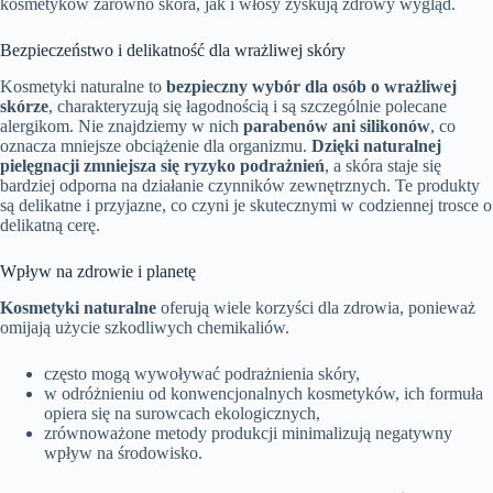
kosmetyków zarówno skóra, jak i włosy zyskują zdrowy wygląd.
Bezpieczeństwo i delikatność dla wrażliwej skóry
Kosmetyki naturalne to
bezpieczny wybór dla osób o wrażliwej
skórze
, charakteryzują się łagodnością i są szczególnie polecane
alergikom. Nie znajdziemy w nich
parabenów ani silikonów
, co
oznacza mniejsze obciążenie dla organizmu.
Dzięki naturalnej
pielęgnacji zmniejsza się ryzyko podrażnień
, a skóra staje się
bardziej odporna na działanie czynników zewnętrznych. Te produkty
są delikatne i przyjazne, co czyni je skutecznymi w codziennej trosce o
delikatną cerę.
Wpływ na zdrowie i planetę
Kosmetyki naturalne
oferują wiele korzyści dla zdrowia, ponieważ
omijają użycie szkodliwych chemikaliów.
często mogą wywoływać podrażnienia skóry,
w odróżnieniu od konwencjonalnych kosmetyków, ich formuła
opiera się na surowcach ekologicznych,
zrównoważone metody produkcji minimalizują negatywny
wpływ na środowisko.