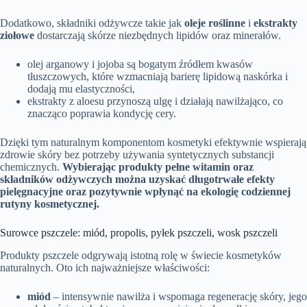
Dodatkowo, składniki odżywcze takie jak
oleje roślinne
i
ekstrakty
ziołowe
dostarczają skórze niezbędnych lipidów oraz minerałów.
olej arganowy i jojoba są bogatym źródłem kwasów
tłuszczowych, które wzmacniają barierę lipidową naskórka i
dodają mu elastyczności,
ekstrakty z aloesu przynoszą ulgę i działają nawilżająco, co
znacząco poprawia kondycję cery.
Dzięki tym naturalnym komponentom kosmetyki efektywnie wspierają
zdrowie skóry bez potrzeby używania syntetycznych substancji
chemicznych.
Wybierając produkty pełne witamin oraz
składników odżywczych można uzyskać długotrwałe efekty
pielęgnacyjne oraz pozytywnie wpłynąć na ekologię codziennej
rutyny kosmetycznej.
Surowce pszczele: miód, propolis, pyłek pszczeli, wosk pszczeli
Produkty pszczele odgrywają istotną rolę w świecie kosmetyków
naturalnych. Oto ich najważniejsze właściwości:
miód
– intensywnie nawilża i wspomaga regenerację skóry, jego