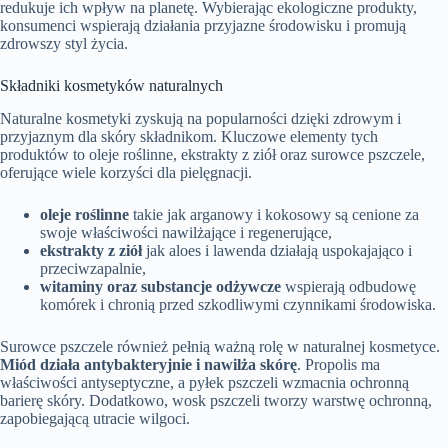
redukuje ich wpływ na planetę. Wybierając ekologiczne produkty,
konsumenci wspierają działania przyjazne środowisku i promują
zdrowszy styl życia.
Składniki kosmetyków naturalnych
Naturalne kosmetyki zyskują na popularności dzięki zdrowym i
przyjaznym dla skóry składnikom. Kluczowe elementy tych
produktów to oleje roślinne, ekstrakty z ziół oraz surowce pszczele,
oferujące wiele korzyści dla pielęgnacji.
oleje roślinne
takie jak arganowy i kokosowy są cenione za
swoje właściwości nawilżające i regenerujące,
ekstrakty z ziół
jak aloes i lawenda działają uspokajająco i
przeciwzapalnie,
witaminy oraz substancje odżywcze
wspierają odbudowę
komórek i chronią przed szkodliwymi czynnikami środowiska.
Surowce pszczele również pełnią ważną rolę w naturalnej kosmetyce.
Miód działa antybakteryjnie i nawilża skórę
. Propolis ma
właściwości antyseptyczne, a pyłek pszczeli wzmacnia ochronną
barierę skóry. Dodatkowo, wosk pszczeli tworzy warstwę ochronną,
zapobiegającą utracie wilgoci.