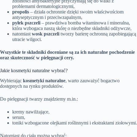
zdolności antybakteryjne przyczyniają się do walki z
problemami dermatologicznymi,
propolis
– działa ochronnie dzięki swoim właściwościom
antyseptycznym i przeciwzapalnym,
pyłek pszczeli
– prawdziwa bomba witaminowa i mineralna,
która wzbogaca naszą skórę o niezbędne składniki odżywcze,
natomiast
wosk pszczeli
tworzy barierę ochronną zapobiegającą
utracie wilgoci.
Wszystkie te składniki doceniane są za ich naturalne pochodzenie
oraz skuteczność w pielęgnacji cery.
Jakie kosmetyki naturalne wybrać?
Wybierając
kosmetyki naturalne
, warto zauważyć bogactwo
dostępnych na rynku produktów.
Do pielęgnacji twarzy znajdziemy m.in.:
kremy nawilżające,
serum,
toniki wzbogacone olejkami roślinnymi i ekstraktami ziołowymi.
Natomiast do ciała można wybrać: