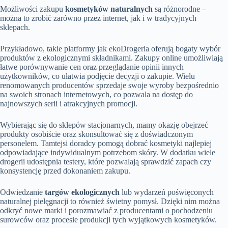
Możliwości zakupu
kosmetyków naturalnych
są różnorodne –
można to zrobić zarówno przez internet, jak i w tradycyjnych
sklepach.
Przykładowo, takie platformy jak ekoDrogeria oferują bogaty wybór
produktów z ekologicznymi składnikami. Zakupy online umożliwiają
łatwe porównywanie cen oraz przeglądanie opinii innych
użytkowników, co ułatwia podjęcie decyzji o zakupie. Wielu
renomowanych producentów sprzedaje swoje wyroby bezpośrednio
na swoich stronach internetowych, co pozwala na dostęp do
najnowszych serii i atrakcyjnych promocji.
Wybierając się do sklepów stacjonarnych, mamy okazję obejrzeć
produkty osobiście oraz skonsultować się z doświadczonym
personelem. Tamtejsi doradcy pomogą dobrać kosmetyki najlepiej
odpowiadające indywidualnym potrzebom skóry. W dodatku wiele
drogerii udostępnia testery, które pozwalają sprawdzić zapach czy
konsystencję przed dokonaniem zakupu.
Odwiedzanie
targów ekologicznych
lub wydarzeń poświęconych
naturalnej pielęgnacji to również świetny pomysł. Dzięki nim można
odkryć nowe marki i porozmawiać z producentami o pochodzeniu
surowców oraz procesie produkcji tych wyjątkowych kosmetyków.