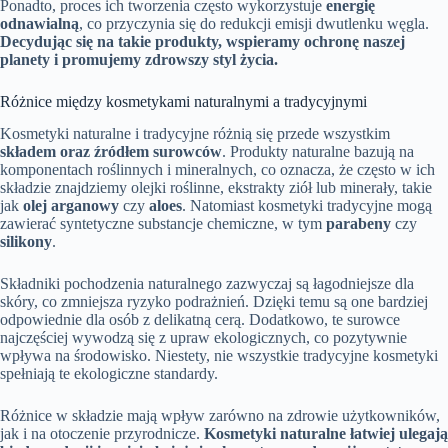
Ponadto, proces ich tworzenia często wykorzystuje
energię
odnawialną
, co przyczynia się do redukcji emisji dwutlenku węgla.
Decydując się na takie produkty, wspieramy ochronę naszej
planety i promujemy zdrowszy styl życia.
Różnice między kosmetykami naturalnymi a tradycyjnymi
Kosmetyki naturalne i tradycyjne różnią się przede wszystkim
składem oraz źródłem surowców
. Produkty naturalne bazują na
komponentach roślinnych i mineralnych, co oznacza, że często w ich
składzie znajdziemy olejki roślinne, ekstrakty ziół lub minerały, takie
jak
olej arganowy
czy
aloes
. Natomiast kosmetyki tradycyjne mogą
zawierać syntetyczne substancje chemiczne, w tym
parabeny
czy
silikony
.
Składniki pochodzenia naturalnego zazwyczaj są łagodniejsze dla
skóry, co zmniejsza ryzyko podrażnień. Dzięki temu są one bardziej
odpowiednie dla osób z delikatną cerą. Dodatkowo, te surowce
najczęściej wywodzą się z upraw ekologicznych, co pozytywnie
wpływa na środowisko. Niestety, nie wszystkie tradycyjne kosmetyki
spełniają te ekologiczne standardy.
Różnice w składzie mają wpływ zarówno na zdrowie użytkowników,
jak i na otoczenie przyrodnicze.
Kosmetyki naturalne łatwiej ulegają