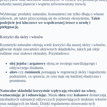
szkodzi naszej planecie i wspiera zrównoważony rozwój.
Wybierając produkty naturalne, konsumenci nie tylko dbają o własne
zdrowie, ale także przyczyniają się do ochrony ekosystemu.
Takie
podejście jest kluczowe we współczesnej trosce o urodę i
pielęgnację.
Korzyści dla skóry i włosów
Kosmetyki naturalne oferują wiele korzyści dla naszej skóry i włosów,
głównie dzięki zawartości aktywnych składników, takich jak oleje
roślinne oraz ziołowe ekstrakty. Przykładowo:
olej jojoba
i
arganowy
słyną ze swojego nawilżającego i
odżywczego działania,
aloes
czy
rumianek
pomagają w regeneracji skóry i łagodzeniu
podrażnień, co sprawia, że cera staje się bardziej elastyczna i
promienna.
Naturalne składniki korzystnie wpływają również na włosy,
wzmacniając je i odnawiając.
Masła
shea
oraz
kakaowe
dostarczają
niezbędnych substancji odżywczych poprawiających strukturę włosów
oraz nadających im blask. Dzięki regularnemu stosowaniu tych