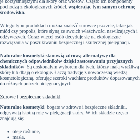
je korzystniejszymi dla skóry oraz włosów. Często ich komponenty
pochodzą z ekologicznych źródeł,
wspierając tym samym ochronę
środowiska
.
W tego typu produktach można znaleźć surowce pszczele, takie jak
miód czy propolis, które słyną ze swoich właściwości nawilżających i
odżywczych. Coraz więcej osób decyduje się na ekologiczne
rozwiązania w poszukiwaniu bezpiecznej i skutecznej pielęgnacji.
Naturalne kosmetyki stanowią zdrową alternatywę dla
chemicznych odpowiedników dzięki zastosowaniu przyjaznych
składników
. Są doskonałym wyborem dla tych, którzy mają wrażliwą
skórę lub dbają o ekologię. Łączą tradycję z nowoczesną wiedzą
kosmetologiczną, oferując szeroki wachlarz produktów dopasowanych
do różnych potrzeb pielęgnacyjnych.
Zdrowe i bezpieczne składniki
Naturalne kosmetyki
, bogate w zdrowe i bezpieczne składniki,
odgrywają istotną rolę w pielęgnacji skóry. W ich składzie często
znajdują się:
oleje roślinne,
masła,