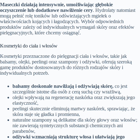
Maseczki działają intensywnie, umożliwiając głębokie
oczyszczenie lub dodatkowe nawilżenie cery
. Hydrolaty natomiast
mogą pełnić rolę toników lub odświeżających mgiełek o
właściwościach kojących i łagodzących. Wybór odpowiednich
produktów zależy od indywidualnych wymagań skóry oraz efektów
pielęgnacyjnych, które chcemy osiągnąć.
Kosmetyki do ciała i włosów
Kosmetyki przeznaczone do pielęgnacji ciała i włosów, takie jak
balsamy, olejki, peelingi oraz szampony i odżywki, oferują szeroką
gamę produktów dostosowanych do różnych rodzajów skóry i
indywidualnych potrzeb.
balsamy doskonale nawilżają i odżywiają skórę,
co jest
szczególnie istotne dla osób z cerą suchą czy wrażliwą,
olejki wpływają na regenerację naskórka oraz zwiększają jego
elastyczność,
peelingi skutecznie eliminują martwy naskórek, sprawiając, że
skóra staje się gładka i promienna,
naturalne szampony są delikatne dla skóry głowy oraz włosów;
nie zawierają syntetycznych substancji chemicznych ani
parabenów,
odżywki wzmacniają strukturę włosa i ułatwiają jego