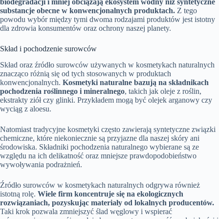
biodegradacji i mniej obciążają ekosystem wodny niż syntetyczne
substancje obecne w konwencjonalnych produktach.
Z tego
powodu wybór między tymi dwoma rodzajami produktów jest istotny
dla zdrowia konsumentów oraz ochrony naszej planety.
Skład i pochodzenie surowców
Skład oraz źródło surowców używanych w kosmetykach naturalnych
znacząco różnią się od tych stosowanych w produktach
konwencjonalnych.
Kosmetyki naturalne bazują na składnikach
pochodzenia roślinnego i mineralnego
, takich jak oleje z roślin,
ekstrakty ziół czy glinki. Przykładem mogą być olejek arganowy czy
wyciąg z aloesu.
Natomiast tradycyjne kosmetyki często zawierają syntetyczne związki
chemiczne, które niekoniecznie są przyjazne dla naszej skóry ani
środowiska. Składniki pochodzenia naturalnego wybierane są ze
względu na ich delikatność oraz mniejsze prawdopodobieństwo
wywoływania podrażnień.
Źródło surowców w kosmetykach naturalnych odgrywa również
istotną rolę.
Wiele firm koncentruje się na ekologicznych
rozwiązaniach, pozyskując materiały od lokalnych producentów.
Taki krok pozwala zmniejszyć ślad węglowy i wspierać