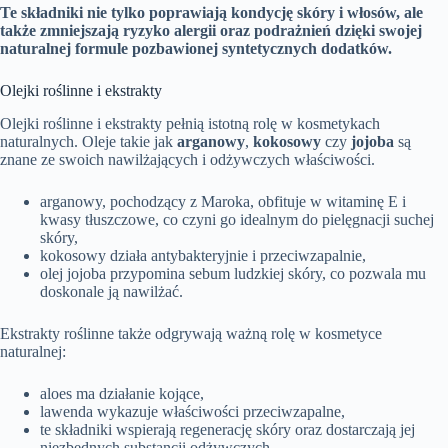
Te składniki nie tylko poprawiają kondycję skóry i włosów, ale
także zmniejszają ryzyko alergii oraz podrażnień dzięki swojej
naturalnej formule pozbawionej syntetycznych dodatków.
Olejki roślinne i ekstrakty
Olejki roślinne i ekstrakty pełnią istotną rolę w kosmetykach
naturalnych. Oleje takie jak
arganowy
,
kokosowy
czy
jojoba
są
znane ze swoich nawilżających i odżywczych właściwości.
arganowy, pochodzący z Maroka, obfituje w witaminę E i
kwasy tłuszczowe, co czyni go idealnym do pielęgnacji suchej
skóry,
kokosowy działa antybakteryjnie i przeciwzapalnie,
olej jojoba przypomina sebum ludzkiej skóry, co pozwala mu
doskonale ją nawilżać.
Ekstrakty roślinne także odgrywają ważną rolę w kosmetyce
naturalnej:
aloes ma działanie kojące,
lawenda wykazuje właściwości przeciwzapalne,
te składniki wspierają regenerację skóry oraz dostarczają jej
niezbędnych substancji odżywczych.