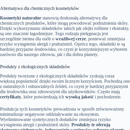
Alternatywa dla chemicznych kosmetyków
Kosmetyki naturalne
stanowią doskonałą alternatywę dla
chemicznych produktów, które mogą powodować podrażnienia skóry.
Dzięki wykorzystaniu składników takich jak olejki roślinne i ekstrakty,
są one znacznie łagodniejsze. Tego rodzaju pielęgnacja jest
szczególnie istotna dla osób o
wrażliwej cerze
, ponieważ zmniejsza
ryzyko wystąpienia alergii i podrażnień. Oprócz tego, składniki te są
bardziej przyjazne środowisku, co czyni je korzystniejszym wyborem
zarówno dla naszego zdrowia, jak i dla dobra planety.
Produkty z ekologicznych składników
Produkty tworzone z ekologicznych składników zyskują coraz
większą popularność dzięki swoim licznym korzyściom. Pochodzą one
z naturalnych i odnawialnych źródeł, co czyni je bardziej przyjaznymi
dla środowiska oraz zdrowszymi dla użytkowników. Często mają
certyfikaty
, które potwierdzają ich
wysoką jakość
i pochodzenie.
Produkcja tych kosmetyków prowadzona w sposób zrównoważony
minimalizuje negatywne oddziaływanie na ekosystem.
Wyeliminowanie syntetycznych dodatków zmniejsza ryzyko
wystąpienia alergii i podrażnień skóry.
Produkty te oferują
skuteczną pielęgnację, jednocześnie wspierając ochronę planety