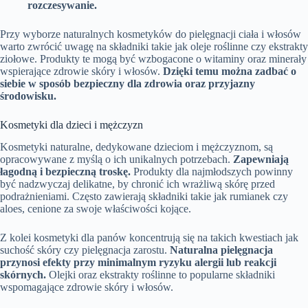
rozczesywanie.
Przy wyborze naturalnych kosmetyków do pielęgnacji ciała i włosów
warto zwrócić uwagę na składniki takie jak oleje roślinne czy ekstrakty
ziołowe. Produkty te mogą być wzbogacone o witaminy oraz minerały
wspierające zdrowie skóry i włosów.
Dzięki temu można zadbać o
siebie w sposób bezpieczny dla zdrowia oraz przyjazny
środowisku.
Kosmetyki dla dzieci i mężczyzn
Kosmetyki naturalne, dedykowane dzieciom i mężczyznom, są
opracowywane z myślą o ich unikalnych potrzebach.
Zapewniają
łagodną i bezpieczną troskę.
Produkty dla najmłodszych powinny
być nadzwyczaj delikatne, by chronić ich wrażliwą skórę przed
podrażnieniami. Często zawierają składniki takie jak rumianek czy
aloes, cenione za swoje właściwości kojące.
Z kolei kosmetyki dla panów koncentrują się na takich kwestiach jak
suchość skóry czy pielęgnacja zarostu.
Naturalna pielęgnacja
przynosi efekty przy minimalnym ryzyku alergii lub reakcji
skórnych.
Olejki oraz ekstrakty roślinne to popularne składniki
wspomagające zdrowie skóry i włosów.