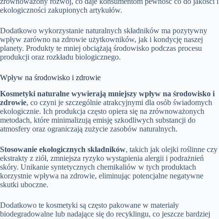
zrównoważony rozwój, co daje konsumentom pewność co do jakości i
ekologiczności zakupionych artykułów.
Dodatkowo wykorzystanie naturalnych składników ma pozytywny
wpływ zarówno na zdrowie użytkowników, jak i kondycję naszej
planety. Produkty te mniej obciążają środowisko podczas procesu
produkcji oraz rozkładu biologicznego.
Wpływ na środowisko i zdrowie
Kosmetyki naturalne wywierają mniejszy wpływ na środowisko i
zdrowie
, co czyni je szczególnie atrakcyjnymi dla osób świadomych
ekologicznie. Ich produkcja często opiera się na zrównoważonych
metodach, które minimalizują emisję szkodliwych substancji do
atmosfery oraz ograniczają zużycie zasobów naturalnych.
Stosowanie ekologicznych składników
, takich jak olejki roślinne czy
ekstrakty z ziół, zmniejsza ryzyko wystąpienia alergii i podrażnień
skóry. Unikanie syntetycznych chemikaliów w tych produktach
korzystnie wpływa na zdrowie, eliminując potencjalne negatywne
skutki uboczne.
Dodatkowo te kosmetyki są często pakowane w materiały
biodegradowalne lub nadające się do recyklingu, co jeszcze bardziej