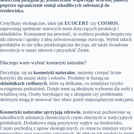
poprzez ograniczenie emisji szkodliwych substancji do
środowiska.
Certyfikaty ekologiczne, takie jak
ECOCERT
czy
COSMOS
,
zapewniają spełnienie surowych norm dotyczących produkcji i
składników. Konsument ma pewność, że wybiera produkt bezpieczny
dla zdrowia i zgodny z ideą zrównoważonego rozwoju. Wybór takich
produktów to nie tylko proekologiczna decyzja, ale także świadoma
inwestycja w nasze zdrowie i przyszłość Ziemi.
Dlaczego warto wybrać kosmetyki naturalne?
Decydując się na
kosmetyki naturalne
, możemy czerpać liczne
korzyści dla naszej skóry i włosów. Produkty te bazują na
składnikach roślinnych
, które są delikatne, co zmniejsza ryzyko
wystąpienia podrażnień. Dzięki temu są idealnym wyborem dla osób z
wrażliwą cerą. Osoby borykające się z alergiami czy problemami
skórnymi mogą je stosować bez obaw przed niepożądanymi reakcjami.
Kosmetyki naturalne sprzyjają zdrowiu
, ponieważ pozbawione są
szkodliwych substancji chemicznych często obecnych w tradycyjnych
produktach. Dodatkowo mają pozytywny wpływ na środowisko.
Często pochodzą z upraw ekologicznych, co oznacza mniejsze użycie
pestycydów oraz nawozów sztucznych. W efekcie ich produkcja mniej