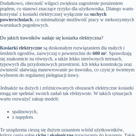
Dodatkowo, obecność wilgoci zwiększa zagrożenie porażeniem
prądem, co stanowi znaczące ryzyko dla użytkownika. Dlatego warto
korzystać z kosiarki elektrycznej wyłącznie na
suchych
powierzchniach
, co minimalizuje możliwość pracy w niekorzystnych
warunkach pogodowych.
Do jakich trawników nadaje się kosiarka elektryczna?
Kosiarki elektryczne
są doskonałym rozwiązaniem dla małych i
średnich ogrodów, zazwyczaj o powierzchni do
600 m²
. Sprawdzają
się znakomicie na równych, a także lekko nierównych terenach,
typowych dla przydomowych przestrzeni. Ich lekka konstrukcja oraz
zwinność ułatwiają manewrowanie po trawniku, co czyni je świetnym
wyborem do regularnej pielęgnacji trawy.
Jednakże na dużych i zróżnicowanych obszarach elektryczne kosiarki
mogą nie spełniać swoich zadań tak efektywnie. W takich sytuacjach
warto rozważyć zakup modeli:
spalinowych,
z napędem.
Te urządzenia cieszą się dużym uznaniem wśród użytkowników,
którzy cenią sobie
ciche
i
ekologiczne
rozwiązania do koszenia. Takie