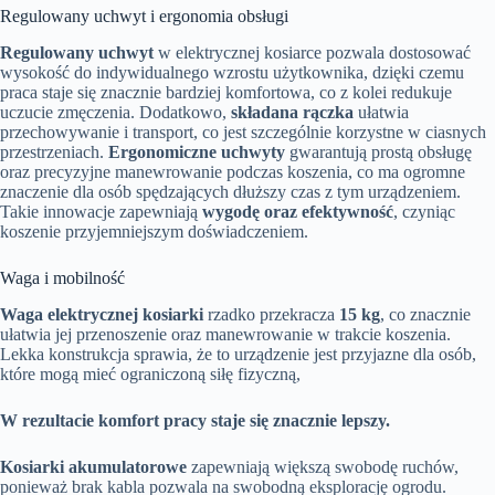
Regulowany uchwyt i ergonomia obsługi
Regulowany uchwyt
w elektrycznej kosiarce pozwala dostosować
wysokość do indywidualnego wzrostu użytkownika, dzięki czemu
praca staje się znacznie bardziej komfortowa, co z kolei redukuje
uczucie zmęczenia. Dodatkowo,
składana rączka
ułatwia
przechowywanie i transport, co jest szczególnie korzystne w ciasnych
przestrzeniach.
Ergonomiczne uchwyty
gwarantują prostą obsługę
oraz precyzyjne manewrowanie podczas koszenia, co ma ogromne
znaczenie dla osób spędzających dłuższy czas z tym urządzeniem.
Takie innowacje zapewniają
wygodę oraz efektywność
, czyniąc
koszenie przyjemniejszym doświadczeniem.
Waga i mobilność
Waga elektrycznej kosiarki
rzadko przekracza
15 kg
, co znacznie
ułatwia jej przenoszenie oraz manewrowanie w trakcie koszenia.
Lekka konstrukcja sprawia, że to urządzenie jest przyjazne dla osób,
które mogą mieć ograniczoną siłę fizyczną,
W rezultacie komfort pracy staje się znacznie lepszy.
Kosiarki akumulatorowe
zapewniają większą swobodę ruchów,
ponieważ brak kabla pozwala na swobodną eksplorację ogrodu.