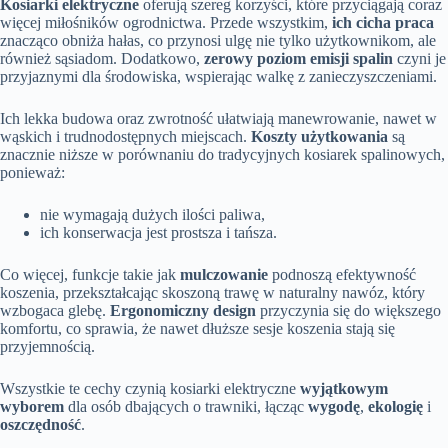
Kosiarki elektryczne
oferują szereg korzyści, które przyciągają coraz
więcej miłośników ogrodnictwa. Przede wszystkim,
ich cicha praca
znacząco obniża hałas, co przynosi ulgę nie tylko użytkownikom, ale
również sąsiadom. Dodatkowo,
zerowy poziom emisji spalin
czyni je
przyjaznymi dla środowiska, wspierając walkę z zanieczyszczeniami.
Ich lekka budowa oraz zwrotność ułatwiają manewrowanie, nawet w
wąskich i trudnodostępnych miejscach.
Koszty użytkowania
są
znacznie niższe w porównaniu do tradycyjnych kosiarek spalinowych,
ponieważ:
nie wymagają dużych ilości paliwa,
ich konserwacja jest prostsza i tańsza.
Co więcej, funkcje takie jak
mulczowanie
podnoszą efektywność
koszenia, przekształcając skoszoną trawę w naturalny nawóz, który
wzbogaca glebę.
Ergonomiczny design
przyczynia się do większego
komfortu, co sprawia, że nawet dłuższe sesje koszenia stają się
przyjemnością.
Wszystkie te cechy czynią kosiarki elektryczne
wyjątkowym
wyborem
dla osób dbających o trawniki, łącząc
wygodę
,
ekologię
i
oszczędność
.