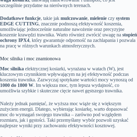
szczególnie przydatne na nierównych terenach.
Dodatkowe funkcje
, takie jak
mulczowanie
,
mielenie
czy
system
EDGE CUTTING
, znacznie podnoszą efektywność koszenia,
umożliwiając jednocześnie naturalne nawożenie oraz precyzyjne
koszenie krawędzi trawnika. Warto również zwrócić uwagę na
stopień
ochrony IPX4
, który gwarantuje odporność na zachlapania i pozwala
na pracę w różnych warunkach atmosferycznych.
Moc silnika i moc znamionowa
Moc silnika
elektrycznej kosiarki, wyrażana w watach (W), jest
kluczowym czynnikiem wpływającym na jej efektywność podczas
koszenia trawnika. Zazwyczaj spotykane wartości mocy wynoszą od
1000 do 1800 W
. Im większa moc, tym lepsza wydajność, co
umożliwia szybkie i skuteczne cięcie nawet gęstszego trawnika.
Należy jednak pamiętać, że wyższa moc wiąże się z większym
zużyciem energii. Dlatego, wybierając kosiarkę, warto dopasować
moc do wymagań swojego trawnika – zarówno pod względem
rozmiaru, jak i gęstości. Taki przemyślany wybór pozwoli uzyskać
najlepsze wyniki przy zachowaniu efektywności kosztowej.