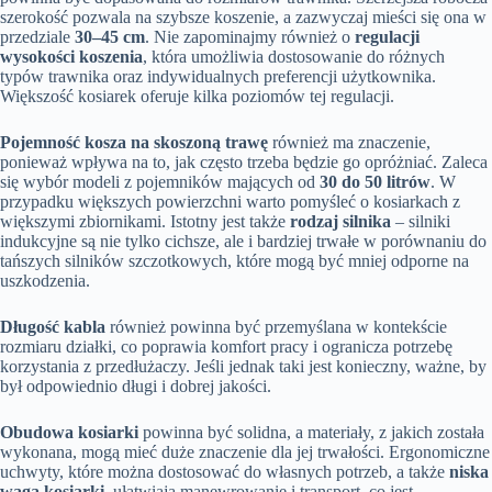
szerokość pozwala na szybsze koszenie, a zazwyczaj mieści się ona w
przedziale
30–45 cm
. Nie zapominajmy również o
regulacji
wysokości koszenia
, która umożliwia dostosowanie do różnych
typów trawnika oraz indywidualnych preferencji użytkownika.
Większość kosiarek oferuje kilka poziomów tej regulacji.
Pojemność kosza na skoszoną trawę
również ma znaczenie,
ponieważ wpływa na to, jak często trzeba będzie go opróżniać. Zaleca
się wybór modeli z pojemników mających od
30 do 50 litrów
. W
przypadku większych powierzchni warto pomyśleć o kosiarkach z
większymi zbiornikami. Istotny jest także
rodzaj silnika
– silniki
indukcyjne są nie tylko cichsze, ale i bardziej trwałe w porównaniu do
tańszych silników szczotkowych, które mogą być mniej odporne na
uszkodzenia.
Długość kabla
również powinna być przemyślana w kontekście
rozmiaru działki, co poprawia komfort pracy i ogranicza potrzebę
korzystania z przedłużaczy. Jeśli jednak taki jest konieczny, ważne, by
był odpowiednio długi i dobrej jakości.
Obudowa kosiarki
powinna być solidna, a materiały, z jakich została
wykonana, mogą mieć duże znaczenie dla jej trwałości. Ergonomiczne
uchwyty, które można dostosować do własnych potrzeb, a także
niska
waga kosiarki
, ułatwiają manewrowanie i transport, co jest