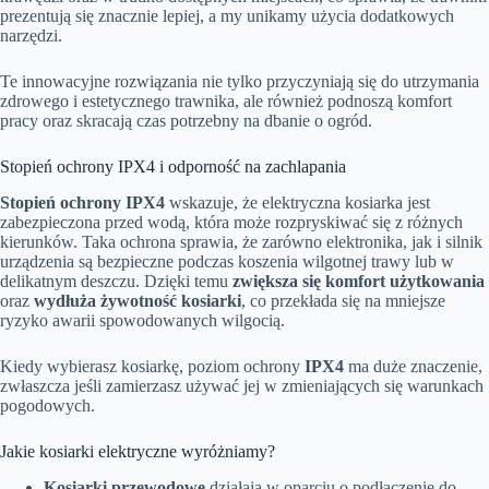
prezentują się znacznie lepiej, a my unikamy użycia dodatkowych
narzędzi.
Te innowacyjne rozwiązania nie tylko przyczyniają się do utrzymania
zdrowego i estetycznego trawnika, ale również podnoszą komfort
pracy oraz skracają czas potrzebny na dbanie o ogród.
Stopień ochrony IPX4 i odporność na zachlapania
Stopień ochrony IPX4
wskazuje, że elektryczna kosiarka jest
zabezpieczona przed wodą, która może rozpryskiwać się z różnych
kierunków. Taka ochrona sprawia, że zarówno elektronika, jak i silnik
urządzenia są bezpieczne podczas koszenia wilgotnej trawy lub w
delikatnym deszczu. Dzięki temu
zwiększa się komfort użytkowania
oraz
wydłuża żywotność kosiarki
, co przekłada się na mniejsze
ryzyko awarii spowodowanych wilgocią.
Kiedy wybierasz kosiarkę, poziom ochrony
IPX4
ma duże znaczenie,
zwłaszcza jeśli zamierzasz używać jej w zmieniających się warunkach
pogodowych.
Jakie kosiarki elektryczne wyróżniamy?
Kosiarki przewodowe
działają w oparciu o podłączenie do