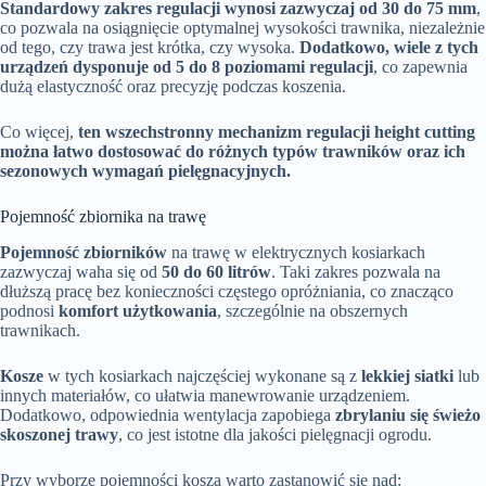
Standardowy zakres regulacji wynosi zazwyczaj od 30 do 75 mm
,
co pozwala na osiągnięcie optymalnej wysokości trawnika, niezależnie
od tego, czy trawa jest krótka, czy wysoka.
Dodatkowo, wiele z tych
urządzeń dysponuje od 5 do 8 poziomami regulacji
, co zapewnia
dużą elastyczność oraz precyzję podczas koszenia.
Co więcej,
ten wszechstronny mechanizm regulacji height cutting
można łatwo dostosować do różnych typów trawników oraz ich
sezonowych wymagań pielęgnacyjnych.
Pojemność zbiornika na trawę
Pojemność zbiorników
na trawę w elektrycznych kosiarkach
zazwyczaj waha się od
50 do 60 litrów
. Taki zakres pozwala na
dłuższą pracę bez konieczności częstego opróżniania, co znacząco
podnosi
komfort użytkowania
, szczególnie na obszernych
trawnikach.
Kosze
w tych kosiarkach najczęściej wykonane są z
lekkiej siatki
lub
innych materiałów, co ułatwia manewrowanie urządzeniem.
Dodatkowo, odpowiednia wentylacja zapobiega
zbrylaniu się świeżo
skoszonej trawy
, co jest istotne dla jakości pielęgnacji ogrodu.
Przy wyborze pojemności kosza warto zastanowić się nad: