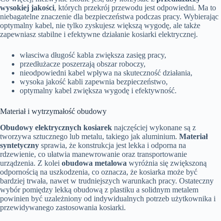
wysokiej jakości
, których przekrój przewodu jest odpowiedni. Ma to
niebagatelne znaczenie dla bezpieczeństwa podczas pracy. Wybierając
optymalny kabel, nie tylko zyskujesz większą wygodę, ale także
zapewniasz stabilne i efektywne działanie kosiarki elektrycznej.
własciwa długość kabla zwiększa zasięg pracy,
przedłużacze poszerzają obszar roboczy,
nieodpowiedni kabel wpływa na skuteczność działania,
wysoka jakość kabli zapewnia bezpieczeństwo,
optymalny kabel zwiększa wygodę i efektywność.
Materiał i wytrzymałość obudowy
Obudowy elektrycznych kosiarek
najczęściej wykonane są z
tworzywa sztucznego lub metalu, takiego jak aluminium.
Materiał
syntetyczny
sprawia, że konstrukcja jest lekka i odporna na
rdzewienie, co ułatwia manewrowanie oraz transportowanie
urządzenia. Z kolei
obudowa metalowa
wyróżnia się zwiększoną
odpornością na uszkodzenia, co oznacza, że kosiarka może być
bardziej trwała, nawet w trudniejszych warunkach pracy. Ostateczny
wybór pomiędzy lekką obudową z plastiku a solidnym metalem
powinien być uzależniony od indywidualnych potrzeb użytkownika i
przewidywanego zastosowania kosiarki.