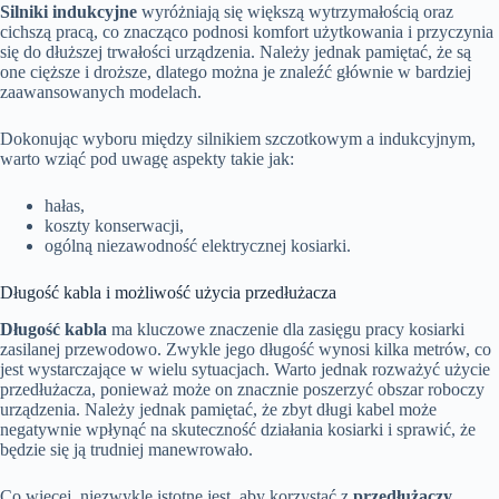
Silniki indukcyjne
wyróżniają się większą wytrzymałością oraz
cichszą pracą, co znacząco podnosi komfort użytkowania i przyczynia
się do dłuższej trwałości urządzenia. Należy jednak pamiętać, że są
one cięższe i droższe, dlatego można je znaleźć głównie w bardziej
zaawansowanych modelach.
Dokonując wyboru między silnikiem szczotkowym a indukcyjnym,
warto wziąć pod uwagę aspekty takie jak:
hałas,
koszty konserwacji,
ogólną niezawodność elektrycznej kosiarki.
Długość kabla i możliwość użycia przedłużacza
Długość kabla
ma kluczowe znaczenie dla zasięgu pracy kosiarki
zasilanej przewodowo. Zwykle jego długość wynosi kilka metrów, co
jest wystarczające w wielu sytuacjach. Warto jednak rozważyć użycie
przedłużacza, ponieważ może on znacznie poszerzyć obszar roboczy
urządzenia. Należy jednak pamiętać, że zbyt długi kabel może
negatywnie wpłynąć na skuteczność działania kosiarki i sprawić, że
będzie się ją trudniej manewrowało.
Co więcej, niezwykle istotne jest, aby korzystać z
przedłużaczy