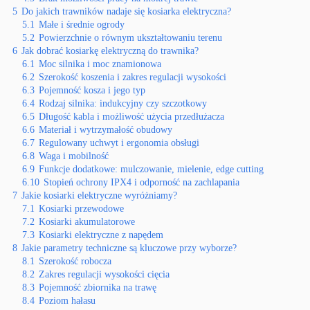
5
Do jakich trawników nadaje się kosiarka elektryczna?
5.1
Małe i średnie ogrody
5.2
Powierzchnie o równym ukształtowaniu terenu
6
Jak dobrać kosiarkę elektryczną do trawnika?
6.1
Moc silnika i moc znamionowa
6.2
Szerokość koszenia i zakres regulacji wysokości
6.3
Pojemność kosza i jego typ
6.4
Rodzaj silnika: indukcyjny czy szczotkowy
6.5
Długość kabla i możliwość użycia przedłużacza
6.6
Materiał i wytrzymałość obudowy
6.7
Regulowany uchwyt i ergonomia obsługi
6.8
Waga i mobilność
6.9
Funkcje dodatkowe: mulczowanie, mielenie, edge cutting
6.10
Stopień ochrony IPX4 i odporność na zachlapania
7
Jakie kosiarki elektryczne wyróżniamy?
7.1
Kosiarki przewodowe
7.2
Kosiarki akumulatorowe
7.3
Kosiarki elektryczne z napędem
8
Jakie parametry techniczne są kluczowe przy wyborze?
8.1
Szerokość robocza
8.2
Zakres regulacji wysokości cięcia
8.3
Pojemność zbiornika na trawę
8.4
Poziom hałasu