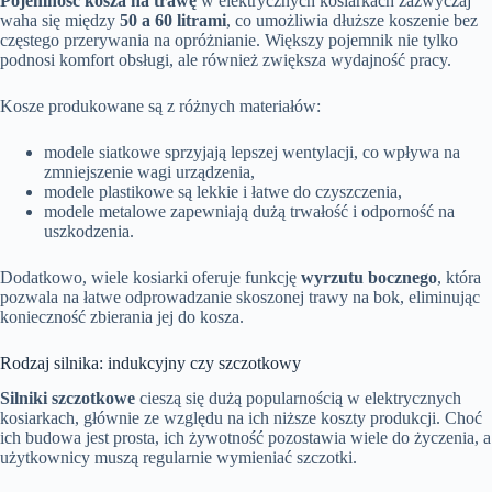
Pojemność kosza na trawę
w elektrycznych kosiarkach zazwyczaj
waha się między
50 a 60 litrami
, co umożliwia dłuższe koszenie bez
częstego przerywania na opróżnianie. Większy pojemnik nie tylko
podnosi komfort obsługi, ale również zwiększa wydajność pracy.
Kosze produkowane są z różnych materiałów:
modele siatkowe sprzyjają lepszej wentylacji, co wpływa na
zmniejszenie wagi urządzenia,
modele plastikowe są lekkie i łatwe do czyszczenia,
modele metalowe zapewniają dużą trwałość i odporność na
uszkodzenia.
Dodatkowo, wiele kosiarki oferuje funkcję
wyrzutu bocznego
, która
pozwala na łatwe odprowadzanie skoszonej trawy na bok, eliminując
konieczność zbierania jej do kosza.
Rodzaj silnika: indukcyjny czy szczotkowy
Silniki szczotkowe
cieszą się dużą popularnością w elektrycznych
kosiarkach, głównie ze względu na ich niższe koszty produkcji. Choć
ich budowa jest prosta, ich żywotność pozostawia wiele do życzenia, a
użytkownicy muszą regularnie wymieniać szczotki.