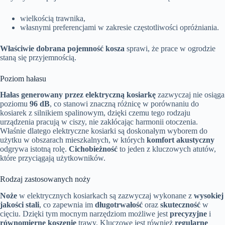
wielkością trawnika,
własnymi preferencjami w zakresie częstotliwości opróżniania.
Właściwie dobrana pojemność kosza
sprawi, że prace w ogrodzie
staną się przyjemnością.
Poziom hałasu
Hałas generowany przez elektryczną kosiarkę
zazwyczaj nie osiąga
poziomu
96 dB
, co stanowi znaczną różnicę w porównaniu do
kosiarek z silnikiem spalinowym, dzięki czemu tego rodzaju
urządzenia pracują w ciszy, nie zakłócając harmonii otoczenia.
Właśnie dlatego elektryczne kosiarki są doskonałym wyborem do
użytku w obszarach mieszkalnych, w których
komfort akustyczny
odgrywa istotną rolę.
Cichobieżność
to jeden z kluczowych atutów,
które przyciągają użytkowników.
Rodzaj zastosowanych noży
Noże
w elektrycznych kosiarkach są zazwyczaj wykonane z
wysokiej
jakości stali
, co zapewnia im
długotrwałość
oraz
skuteczność
w
cięciu. Dzięki tym mocnym narzędziom możliwe jest
precyzyjne
i
równomierne koszenie
trawy. Kluczowe jest również
regularne