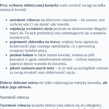
Przy wyborze elektrycznej kosiarki
warto zwrócić uwagę na kilka
istotnych kwestii:
szerokość robocza
ma kluczowe znaczenie – im szersza, tym
szybciej uda Ci się skosić cały trawnik,
regulacja wysokości cięcia
pozwala na dostosowanie długości
trawy do Twoich preferencji oraz zmieniających się warunków
sezonowych,
pojemność zbiornika na trawę
; większy kosz ograniczy
konieczność jego częstego opróżniania, co z pewnością
zwiększy komfort pracy,
poziom hałasu
to także istotna kwestia, zwłaszcza jeśli
pracujesz w gęsto zabudowanym rejonie – cichsza maszyna
zapewni lepsze warunki do koszenia,
jakość zastosowanych noży
– te ze stali są szczególnie cenione
za swoją trwałość oraz efektywność cięcia.
Dobrze dobrane ostrza
nie tylko wpływają na estetykę trawnika,
ale
także jego zdrowie.
Szerokość robocza
Szerokość robocza
kosiarki elektrycznej odnosi się do odległości,