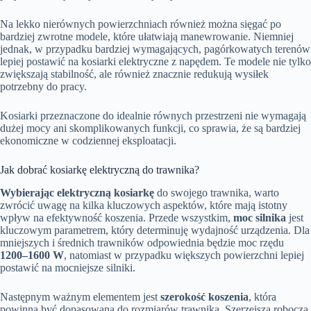
Na lekko nierównych powierzchniach również można sięgać po
bardziej zwrotne modele, które ułatwiają manewrowanie. Niemniej
jednak, w przypadku bardziej wymagających, pagórkowatych terenów
lepiej postawić na kosiarki elektryczne z napędem. Te modele nie tylko
zwiększają stabilność, ale również znacznie redukują wysiłek
potrzebny do pracy.
Kosiarki przeznaczone do idealnie równych przestrzeni nie wymagają
dużej mocy ani skomplikowanych funkcji, co sprawia, że są bardziej
ekonomiczne w codziennej eksploatacji.
Jak dobrać kosiarkę elektryczną do trawnika?
Wybierając elektryczną kosiarkę
do swojego trawnika, warto
zwrócić uwagę na kilka kluczowych aspektów, które mają istotny
wpływ na efektywność koszenia. Przede wszystkim,
moc silnika
jest
kluczowym parametrem, który determinuję wydajność urządzenia. Dla
mniejszych i średnich trawników odpowiednia będzie moc rzędu
1200–1600 W
, natomiast w przypadku większych powierzchni lepiej
postawić na mocniejsze silniki.
Następnym ważnym elementem jest
szerokość koszenia
, która
powinna być dopasowana do rozmiarów trawnika. Szerzejsza robocza