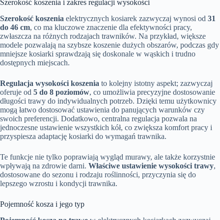
Szerokość koszenia i zakres regulacji wysokości
Szerokość koszenia
elektrycznych kosiarek zazwyczaj wynosi od
31
do 46 cm
, co ma kluczowe znaczenie dla efektywności pracy,
zwłaszcza na różnych rodzajach trawników. Na przykład, większe
modele pozwalają na szybsze koszenie dużych obszarów, podczas gdy
mniejsze kosiarki sprawdzają się doskonale w wąskich i trudno
dostępnych miejscach.
Regulacja wysokości koszenia
to kolejny istotny aspekt; zazwyczaj
oferuje od
5 do 8 poziomów
, co umożliwia precyzyjne dostosowanie
długości trawy do indywidualnych potrzeb. Dzięki temu użytkownicy
mogą łatwo dostosować ustawienia do panujących warunków czy
swoich preferencji. Dodatkowo, centralna regulacja pozwala na
jednoczesne ustawienie wszystkich kół, co zwiększa komfort pracy i
przyspiesza adaptację kosiarki do wymagań trawnika.
Te funkcje nie tylko poprawiają wygląd murawy, ale także korzystnie
wpływają na zdrowie darni.
Właściwe ustawienie wysokości trawy
,
dostosowane do sezonu i rodzaju roślinności, przyczynia się do
lepszego wzrostu i kondycji trawnika.
Pojemność kosza i jego typ