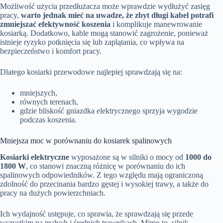
Możliwość użycia przedłużacza może wprawdzie wydłużyć zasięg
pracy,
warto jednak mieć na uwadze, że zbyt długi kabel potrafi
zmniejszać efektywność koszenia
i komplikuje manewrowanie
kosiarką. Dodatkowo, kable mogą stanowić zagrożenie, ponieważ
istnieje ryzyko potknięcia się lub zaplątania, co wpływa na
bezpieczeństwo i komfort pracy.
Dlatego kosiarki przewodowe najlepiej sprawdzają się na:
mniejszych,
równych terenach,
gdzie bliskość gniazdka elektrycznego sprzyja wygodzie
podczas koszenia.
Mniejsza moc w porównaniu do kosiarek spalinowych
Kosiarki elektryczne
wyposażone są w silniki o mocy od
1000 do
1800 W
, co stanowi znaczną różnicę w porównaniu do ich
spalinowych odpowiedników. Z tego względu mają ograniczoną
zdolność do przecinania bardzo gęstej i wysokiej trawy, a także do
pracy na dużych powierzchniach.
Ich wydajność ustępuje, co sprawia, że sprawdzają się przede
wszystkim na małych i średnich trawnikach. Mimo to, silnik