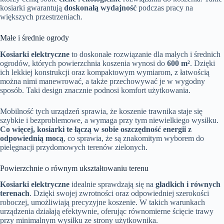
kosiarki gwarantują
doskonałą wydajność
podczas pracy na
większych przestrzeniach.
Małe i średnie ogrody
Kosiarki elektryczne
to doskonałe rozwiązanie dla małych i średnich
ogrodów, których powierzchnia koszenia wynosi do
600 m²
. Dzięki
ich lekkiej konstrukcji oraz kompaktowym wymiarom, z łatwością
można nimi manewrować, a także przechowywać je w wygodny
sposób. Taki design znacznie podnosi komfort użytkowania.
Mobilność tych urządzeń sprawia, że koszenie trawnika staje się
szybkie i bezproblemowe, a wymaga przy tym niewielkiego wysiłku.
Co więcej, kosiarki te łączą w sobie oszczędność energii z
odpowiednią mocą
, co sprawia, że są znakomitym wyborem do
pielęgnacji przydomowych terenów zielonych.
Powierzchnie o równym ukształtowaniu terenu
Kosiarki elektryczne
idealnie sprawdzają się na
gładkich i równych
terenach
. Dzięki swojej zwrotności oraz odpowiedniej szerokości
roboczej, umożliwiają precyzyjne koszenie. W takich warunkach
urządzenia działają efektywnie, oferując równomierne ścięcie trawy
przy minimalnym wysiłku ze strony użytkownika.