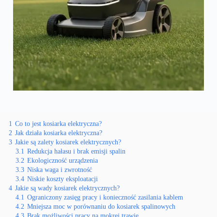
1
Co to jest kosiarka elektryczna?
2
Jak działa kosiarka elektryczna?
3
Jakie są zalety kosiarek elektrycznych?
3.1
Redukcja hałasu i brak emisji spalin
3.2
Ekologiczność urządzenia
3.3
Niska waga i zwrotność
3.4
Niskie koszty eksploatacji
4
Jakie są wady kosiarek elektrycznych?
4.1
Ograniczony zasięg pracy i konieczność zasilania kablem
4.2
Mniejsza moc w porównaniu do kosiarek spalinowych
4.3
Brak możliwości pracy na mokrej trawie