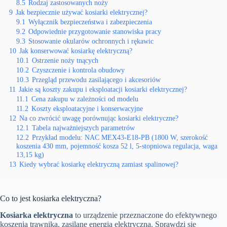
8.5
Rodzaj zastosowanych noży
9
Jak bezpiecznie używać kosiarki elektrycznej?
9.1
Wyłącznik bezpieczeństwa i zabezpieczenia
9.2
Odpowiednie przygotowanie stanowiska pracy
9.3
Stosowanie okularów ochronnych i rękawic
10
Jak konserwować kosiarkę elektryczną?
10.1
Ostrzenie noży tnących
10.2
Czyszczenie i kontrola obudowy
10.3
Przegląd przewodu zasilającego i akcesoriów
11
Jakie są koszty zakupu i eksploatacji kosiarki elektrycznej?
11.1
Cena zakupu w zależności od modelu
11.2
Koszty eksploatacyjne i konserwacyjne
12
Na co zwrócić uwagę porównując kosiarki elektryczne?
12.1
Tabela najważniejszych parametrów
12.2
Przykład modelu: NAC MEX43-E18-PB (1800 W, szerokość
koszenia 430 mm, pojemność kosza 52 l, 5-stopniowa regulacja, waga
13,15 kg)
13
Kiedy wybrać kosiarkę elektryczną zamiast spalinowej?
Co to jest kosiarka elektryczna?
Kosiarka elektryczna
to urządzenie przeznaczone do efektywnego
koszenia trawnika, zasilane energią elektryczną. Sprawdzi się