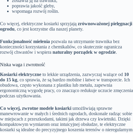
zostawia ją na trawniku,
poprawia jakość gleby,
wspomaga rozwój roślin.
Co więcej, elektryczne kosiarki sprzyjają
zrównoważonej pielęgnacji
ogrodu
, co jest korzystne dla naszej planety.
Funkcjonalność mielenia
pozwala na utrzymanie trawnika bez
konieczności korzystania z chemikaliów, co skutecznie ogranicza
rozwój chwastów i wspiera
naturalny porządek w ogrodzie
.
Niska waga i zwrotność
Kosiarki elektryczne
to lekkie urządzenia, zazwyczaj ważące od
10
do 15 kg
, co sprawia, że są bardzo mobilne i łatwe w transporcie. Ich
obudowa, często wykonana z plastiku lub metalu, zapewnia
ergonomiczną wygodę pracy, co znacząco redukuje uczucie zmęczenia
podczas użytkowania.
Co więcej, zwrotne modele kosiarki
umożliwiają sprawne
manewrowanie w małych i średnich ogrodach, doskonale radząc sobie
w miejscach z przeszkodami, takimi jak drzewa czy kwietniki. Dzięki
kompaktowym wymiarom oraz intuicyjnej obsłudze, te elektryczne
kosiarki są idealne do precyzyjnego koszenia terenów o nieregularnym