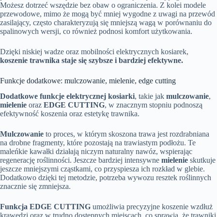
Możesz dotrzeć wszędzie bez obaw o ograniczenia. Z kolei modele
przewodowe, mimo że mogą być mniej wygodne z uwagi na przewód
zasilający, często charakteryzują się mniejszą wagą w porównaniu do
spalinowych wersji, co również podnosi komfort użytkowania.
Dzięki niskiej wadze oraz mobilności elektrycznych kosiarek,
koszenie trawnika staje się szybsze i bardziej efektywne.
Funkcje dodatkowe: mulczowanie, mielenie, edge cutting
Dodatkowe funkcje elektrycznej kosiarki
, takie jak
mulczowanie
,
mielenie
oraz
EDGE CUTTING
, w znacznym stopniu podnoszą
efektywność koszenia oraz estetykę trawnika.
Mulczowanie
to proces, w którym skoszona trawa jest rozdrabniana
na drobne fragmenty, które pozostają na trawiastym podłożu. Te
maleńkie kawałki działają niczym naturalny nawóz, wspierając
regenerację roślinności. Jeszcze bardziej intensywne
mielenie
skutkuje
jeszcze mniejszymi cząstkami, co przyspiesza ich rozkład w glebie.
Dodatkowo dzięki tej metodzie, potrzeba wywozu resztek roślinnych
znacznie się zmniejsza.
Funkcja EDGE CUTTING
umożliwia precyzyjne koszenie wzdłuż
krawędzi oraz w trudno dostępnych miejscach, co sprawia, że trawniki