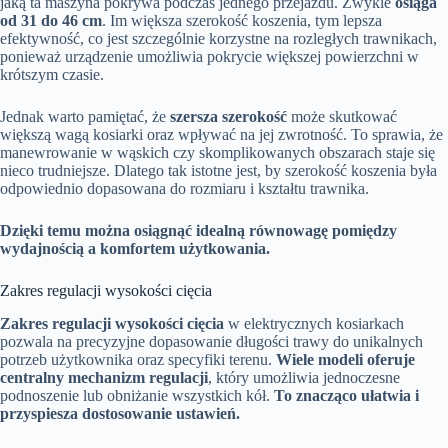
jaką ta maszyna pokrywa podczas jednego przejazdu. Zwykle
osiąga
od 31 do 46 cm
. Im większa szerokość koszenia, tym lepsza
efektywność, co jest szczególnie korzystne na rozległych trawnikach,
ponieważ urządzenie umożliwia pokrycie większej powierzchni w
krótszym czasie.
Jednak warto pamiętać, że
szersza szerokość
może skutkować
większą wagą kosiarki oraz wpływać na jej zwrotność. To sprawia, że
manewrowanie w wąskich czy skomplikowanych obszarach staje się
nieco trudniejsze. Dlatego tak istotne jest, by szerokość koszenia była
odpowiednio dopasowana do rozmiaru i kształtu trawnika.
Dzięki temu można osiągnąć idealną równowagę pomiędzy
wydajnością a komfortem użytkowania.
Zakres regulacji wysokości cięcia
Zakres regulacji wysokości cięcia
w elektrycznych kosiarkach
pozwala na precyzyjne dopasowanie długości trawy do unikalnych
potrzeb użytkownika oraz specyfiki terenu.
Wiele modeli oferuje
centralny mechanizm regulacji
, który umożliwia jednoczesne
podnoszenie lub obniżanie wszystkich kół.
To znacząco ułatwia i
przyspiesza dostosowanie ustawień.