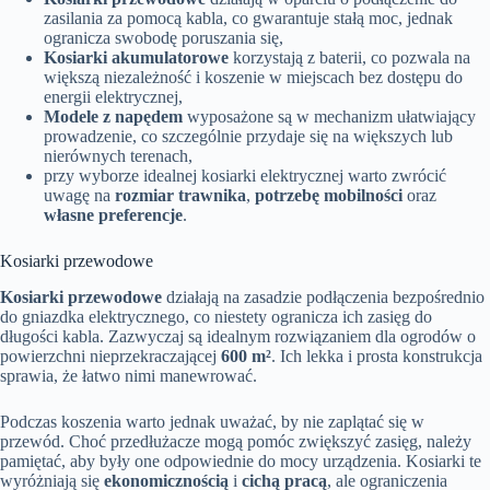
zasilania za pomocą kabla, co gwarantuje stałą moc, jednak
ogranicza swobodę poruszania się,
Kosiarki akumulatorowe
korzystają z baterii, co pozwala na
większą niezależność i koszenie w miejscach bez dostępu do
energii elektrycznej,
Modele z napędem
wyposażone są w mechanizm ułatwiający
prowadzenie, co szczególnie przydaje się na większych lub
nierównych terenach,
przy wyborze idealnej kosiarki elektrycznej warto zwrócić
uwagę na
rozmiar trawnika
,
potrzebę mobilności
oraz
własne preferencje
.
Kosiarki przewodowe
Kosiarki przewodowe
działają na zasadzie podłączenia bezpośrednio
do gniazdka elektrycznego, co niestety ogranicza ich zasięg do
długości kabla. Zazwyczaj są idealnym rozwiązaniem dla ogrodów o
powierzchni nieprzekraczającej
600 m²
. Ich lekka i prosta konstrukcja
sprawia, że łatwo nimi manewrować.
Podczas koszenia warto jednak uważać, by nie zaplątać się w
przewód. Choć przedłużacze mogą pomóc zwiększyć zasięg, należy
pamiętać, aby były one odpowiednie do mocy urządzenia. Kosiarki te
wyróżniają się
ekonomicznością
i
cichą pracą
, ale ograniczenia