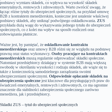
podstawy wymiaru składek, co wpływa na wysokość składek
emerytalnych, rentowych i zdrowotnych. Warto zwrócić uwagę, że
łącząc różne tytuły do ubezpieczeń społecznych, na przykład umowę
B2B z kontraktem menedżerskim, konieczne jest ustalenie właściwej
podstawy składek, aby uniknąć podwójnego oskładkowania.
ZUS
przykłada dużą wagę do wykazywania jednego tytułu do ubezpieczeń
społecznych, co z kolei ma wpływ na sposób rozliczeń oraz
zobowiązania płatnicze.
Ważne jest, by pamiętać, że
oskładkowanie kontraktu
menedżerskiego
oraz umowy B2B różni się ze względu na podstawę
prawną oraz status wykonawcy.
Osoby pracujące na kontraktach
menedżerskich
muszą regularnie odprowadzać składki społeczne.
Natomiast przedsiębiorcy działający w systemie B2B mają większą
swobodę w określaniu wysokości i rodzaju składek, ale wiąże się to
także z koniecznością samodzielnego zarządzania swoimi
ubezpieczeniami społecznymi.
Odpowiednie opłacanie składek na
ubezpieczenia społeczne
jest kluczowe dla przysługujących praw do
świadczeń emerytalnych, rentowych i zdrowotnych, co ma ogromne
znaczenie dla stabilności zabezpieczenia społecznego zarówno
menedżera, jak i przedsiębiorcy.
Składki ZUS – tytuł do ubezpieczeń społecznych