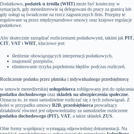
Dodatkowo,
podatek u źródła (WHT)
może być konieczny w
sytuacjach, gdy menedżerowie są delegowani do pracy za granicą lub
gdy usługi są świadczone na rzecz zagranicznych firm. Przepisy te
regulowane są przez międzynarodowe umowy oraz krajowe regulacje
podatkowe.
Aby skutecznie zarządzać rozliczeniami podatkowymi, takimi jak
PIT
,
CIT
,
VAT
i
WHT
, kluczowe jest:
śledzenie obowiązujących interpretacji podatkowych,
znajomość przepisów,
eliminowanie ryzyka popełnienia błędów podczas rozliczeń.
Rozliczenie podatku przez płatnika i indywidualnego przedsiębiorcę
w umowie menedżerskiej
usługobiorca
zobligowany jest do opłacania
podatku dochodowego
oraz
składek na ubezpieczenia społeczne
.
Oznacza to, że musi samodzielnie rozliczać się z tych zobowiązań. Z
kolei w przypadku umowy
B2B
,
przedsiębiorca
prowadzący
działalność również jest odpowiedzialny za samodzielne rozliczenie
podatku dochodowego (PIT)
,
VAT
, a także składek
ZUS
.
Obie formy współpracy wymagają odpowiedniej dokumentacji. Na
przykład, przedsiębiorcy są zobowiązani do przesyłania
Jednolitego