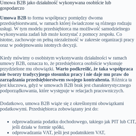
Umowa B2B jako działalność wykonywana osobiście lub
gospodarczo
Umowa B2B
to forma współpracy pomiędzy dwoma
przedsiębiorstwami, w ramach której świadczone są różnego rodzaju
usługi. W tym modelu przedsiębiorca ma możliwość samodzielnego
wykonywania zadań lub może korzystać z pomocy zespołu. Co
istotne, zachowuje on pełną niezależność w zakresie organizacji pracy
oraz w podejmowaniu istotnych decyzji.
Kiedy mówimy o osobistym wykonywaniu działalności w ramach
umowy B2B, oznacza to, że przedsiębiorca osobiście wykonuje
przydzielone mu obowiązki.
Warto podkreślić, że taka współpraca
nie tworzy tradycyjnego stosunku pracy i nie daje mu praw do
zarządzania przedsiębiorstwem swojego kontrahenta.
Różnica ta
jest kluczowa, gdyż w umowach B2B brak jest charakterystycznego
podporządkowania, które występuje w relacjach pracowniczych.
Dodatkowo, umowa B2B wiąże się z określonymi obowiązkami
podatkowymi. Przedsiębiorca zobowiązany jest do:
odprowadzania podatku dochodowego, takiego jak PIT lub CIT,
jeśli działa w formie spółki,
odprowadzania VAT, jeśli jest podatnikiem VAT,