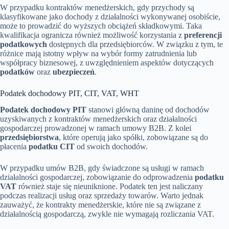
W przypadku kontraktów menedżerskich, gdy przychody są
klasyfikowane jako dochody z działalności wykonywanej osobiście,
może to prowadzić do wyższych obciążeń składkowymi. Taka
kwalifikacja ogranicza również możliwość korzystania z
preferencji
podatkowych
dostępnych dla przedsiębiorców. W związku z tym, te
różnice mają istotny wpływ na wybór formy zatrudnienia lub
współpracy biznesowej, z uwzględnieniem aspektów dotyczących
podatków
oraz
ubezpieczeń
.
Podatek dochodowy PIT, CIT, VAT, WHT
Podatek dochodowy PIT
stanowi główną daninę od dochodów
uzyskiwanych z kontraktów menedżerskich oraz działalności
gospodarczej prowadzonej w ramach umowy B2B. Z kolei
przedsiębiorstwa
, które operują jako spółki, zobowiązane są do
płacenia
podatku CIT
od swoich dochodów.
W przypadku umów B2B, gdy świadczone są usługi w ramach
działalności gospodarczej, zobowiązanie do odprowadzenia
podatku
VAT
również staje się nieuniknione. Podatek ten jest naliczany
podczas realizacji usług oraz sprzedaży towarów. Warto jednak
zauważyć, że kontrakty menedżerskie, które nie są związane z
działalnością gospodarczą, zwykle nie wymagają rozliczania VAT.