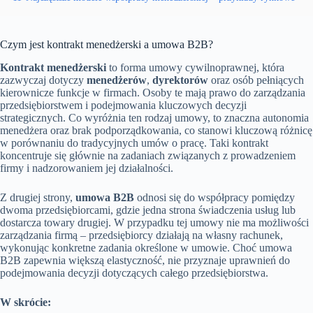
Czym jest kontrakt menedżerski a umowa B2B?
Kontrakt menedżerski
to forma umowy cywilnoprawnej, która
zazwyczaj dotyczy
menedżerów
,
dyrektorów
oraz osób pełniących
kierownicze funkcje w firmach. Osoby te mają prawo do zarządzania
przedsiębiorstwem i podejmowania kluczowych decyzji
strategicznych. Co wyróżnia ten rodzaj umowy, to znaczna autonomia
menedżera oraz brak podporządkowania, co stanowi kluczową różnicę
w porównaniu do tradycyjnych umów o pracę. Taki kontrakt
koncentruje się głównie na zadaniach związanych z prowadzeniem
firmy i nadzorowaniem jej działalności.
Z drugiej strony,
umowa B2B
odnosi się do współpracy pomiędzy
dwoma przedsiębiorcami, gdzie jedna strona świadczenia usług lub
dostarcza towary drugiej. W przypadku tej umowy nie ma możliwości
zarządzania firmą – przedsiębiorcy działają na własny rachunek,
wykonując konkretne zadania określone w umowie. Choć umowa
B2B zapewnia większą elastyczność, nie przyznaje uprawnień do
podejmowania decyzji dotyczących całego przedsiębiorstwa.
W skrócie: