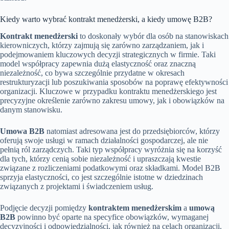
Kiedy warto wybrać kontrakt menedżerski, a kiedy umowę B2B?
Kontrakt menedżerski
to doskonały wybór dla osób na stanowiskach
kierowniczych, którzy zajmują się zarówno zarządzaniem, jak i
podejmowaniem kluczowych decyzji strategicznych w firmie. Taki
model współpracy zapewnia dużą elastyczność oraz znaczną
niezależność, co bywa szczególnie przydatne w okresach
restrukturyzacji lub poszukiwania sposobów na poprawę efektywności
organizacji. Kluczowe w przypadku kontraktu menedżerskiego jest
precyzyjne określenie zarówno zakresu umowy, jak i obowiązków na
danym stanowisku.
Umowa B2B
natomiast adresowana jest do przedsiębiorców, którzy
oferują swoje usługi w ramach działalności gospodarczej, ale nie
pełnią ról zarządczych. Taki typ współpracy wyróżnia się na korzyść
dla tych, którzy cenią sobie niezależność i upraszczają kwestie
związane z rozliczeniami podatkowymi oraz składkami. Model B2B
sprzyja elastyczności, co jest szczególnie istotne w dziedzinach
związanych z projektami i świadczeniem usług.
Podjęcie decyzji pomiędzy
kontraktem menedżerskim
a
umową
B2B
powinno być oparte na specyfice obowiązków, wymaganej
decyzyjności i odpowiedzialności, jak również na celach organizacji.