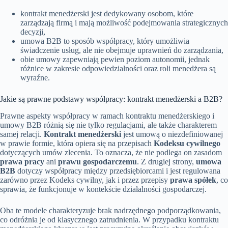
kontrakt menedżerski jest dedykowany osobom, które
zarządzają firmą i mają możliwość podejmowania strategicznych
decyzji,
umowa B2B to sposób współpracy, który umożliwia
świadczenie usług, ale nie obejmuje uprawnień do zarządzania,
obie umowy zapewniają pewien poziom autonomii, jednak
różnice w zakresie odpowiedzialności oraz roli menedżera są
wyraźne.
Jakie są prawne podstawy współpracy: kontrakt menedżerski a B2B?
Prawne aspekty współpracy w ramach kontraktu menedżerskiego i
umowy B2B różnią się nie tylko regulacjami, ale także charakterem
samej relacji.
Kontrakt menedżerski
jest umową o niezdefiniowanej
w prawie formie, która opiera się na przepisach
Kodeksu cywilnego
dotyczących umów zlecenia. To oznacza, że nie podlega on zasadom
prawa pracy
ani
prawu gospodarczemu
. Z drugiej strony,
umowa
B2B
dotyczy współpracy między przedsiębiorcami i jest regulowana
zarówno przez Kodeks cywilny, jak i przez przepisy
prawa spółek
, co
sprawia, że funkcjonuje w kontekście działalności gospodarczej.
Oba te modele charakteryzuje brak nadrzędnego podporządkowania,
co odróżnia je od klasycznego zatrudnienia. W przypadku kontraktu