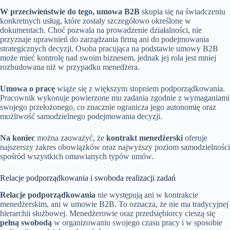
W przeciwieństwie do tego, umowa B2B
skupia się na świadczeniu
konkretnych usług, które zostały szczegółowo określone w
dokumentach. Choć pozwala na prowadzenie działalności, nie
przyznaje uprawnień do zarządzania firmą ani do podejmowania
strategicznych decyzji. Osoba pracująca na podstawie umowy B2B
może mieć kontrolę nad swoim biznesem, jednak jej rola jest mniej
rozbudowana niż w przypadku menedżera.
Umowa o pracę
wiąże się z większym stopniem podporządkowania.
Pracownik wykonuje powierzone mu zadania zgodnie z wymaganiami
swojego przełożonego, co znacznie ogranicza jego autonomię oraz
możliwość samodzielnego podejmowania decyzji.
Na koniec
można zauważyć, że
kontrakt menedżerski
oferuje
najszerszy zakres obowiązków oraz najwyższy poziom samodzielności
spośród wszystkich omawianych typów umów.
Relacje podporządkowania i swoboda realizacji zadań
Relacje podporządkowania
nie występują ani w kontrakcie
menedżerskim, ani w umowie B2B. To oznacza, że nie ma tradycyjnej
hierarchii służbowej. Menedżerowie oraz przedsiębiorcy cieszą się
pełną swobodą
w organizowaniu swojego czasu pracy i w sposobie