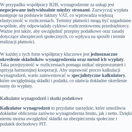
W przypadku współpracy B2B, wynagrodzenie za usługi jest
negocjowane indywidualnie między stronami
. Zazwyczaj wypłata
następuje na podstawie faktury VAT, co wprowadza większą
elastyczność w rozliczeniach. Terminy płatności mogą być uzgadniane
wspólnie, aby odpowiadały cyklowi rozliczeniowemu przedsiębiorcy.
Ważne jest także, aby uwzględnić przepisy podatkowe oraz zasady
dotyczące ubezpieczeń społecznych, co wpływa na sposób i termin
realizacji płatności.
W każdej z tych form współpracy kluczowe jest
jednoznaczne
określenie składników wynagrodzenia oraz metod ich wypłaty
.
Taka przejrzystość w rozliczeniach pomaga unikać nieporozumień i
sprzyja harmonijnej kooperacji. Aby usprawnić proces kalkulacji
wynagrodzeń, warto zainwestować w
specjalistyczne kalkulatory
,
które uwzględniają składki i podatki, co ułatwia dokładne określenie
sumy do wypłaty.
Kalkulator wynagrodzeń i skutki podatkowe
Kalkulator wynagrodzeń
to przydatne narzędzie, które umożliwia
dokładne obliczenia zarówno wynagrodzenia brutto, jak i netto. Dzięki
niemu można uwzględnić składki na ubezpieczenia społeczne i
podatek dochodowy PIT.