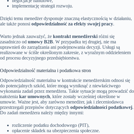
negocjacje handlowe,
implementację strategii rozwoju.
Dzięki temu menedżer dysponuje znaczną elastycznością w działaniu,
ale także ponosi
odpowiedzialność za efekty swojej pracy
.
Warto jednak zauważyć, że
kontrakt menedżerski
różni się
zasadniczo od
umowy B2B
. W przypadku tej drugiej, nie ma
uprawnień do zarządzania ani podejmowania decyzji. Usługi są
realizowane w ściśle określonym zakresie, z wyraźnym oddzieleniem
od procesu decyzyjnego przedsiębiorstwa.
Odpowiedzialność materialna i podatkowa stron
Odpowiedzialność materialna w kontrakcie menedżerskim odnosi się
do potencjalnych szkód, które mogą wyniknąć z niewłaściwego
wykonania zadań przez menedżera. Takie sytuacje mogą prowadzić do
nałożenia
kar umownych
, które zostały wcześniej określone w
umowie. Ważne jest, aby zarówno menedżer, jak i zleceniodawca
przestrzegali przepisów dotyczących
odpowiedzialności podatkowej
.
Do zadań menedżera należy między innymi:
rozliczenie podatku dochodowego (PIT),
opłacenie składek na ubezpieczenia społeczne.