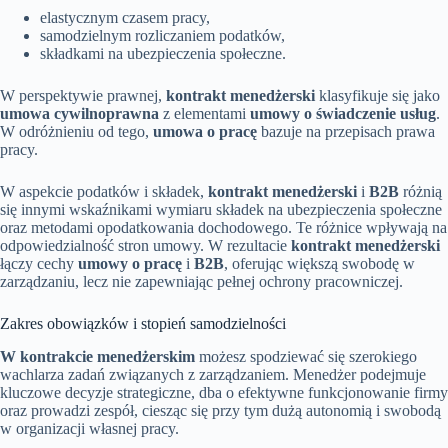
elastycznym czasem pracy,
samodzielnym rozliczaniem podatków,
składkami na ubezpieczenia społeczne.
W perspektywie prawnej,
kontrakt menedżerski
klasyfikuje się jako
umowa cywilnoprawna
z elementami
umowy o świadczenie usług
.
W odróżnieniu od tego,
umowa o pracę
bazuje na przepisach prawa
pracy.
W aspekcie podatków i składek,
kontrakt menedżerski
i
B2B
różnią
się innymi wskaźnikami wymiaru składek na ubezpieczenia społeczne
oraz metodami opodatkowania dochodowego. Te różnice wpływają na
odpowiedzialność stron umowy. W rezultacie
kontrakt menedżerski
łączy cechy
umowy o pracę
i
B2B
, oferując większą swobodę w
zarządzaniu, lecz nie zapewniając pełnej ochrony pracowniczej.
Zakres obowiązków i stopień samodzielności
W kontrakcie menedżerskim
możesz spodziewać się szerokiego
wachlarza zadań związanych z zarządzaniem. Menedżer podejmuje
kluczowe decyzje strategiczne, dba o efektywne funkcjonowanie firmy
oraz prowadzi zespół, ciesząc się przy tym dużą autonomią i swobodą
w organizacji własnej pracy.