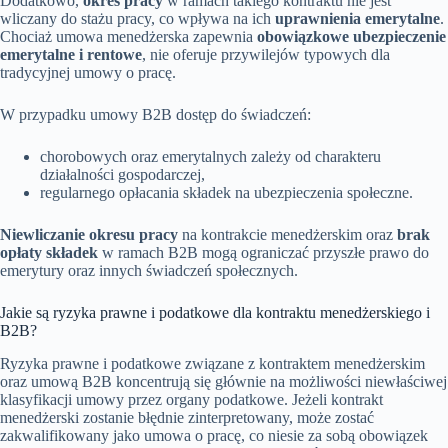
Dodatkowo,
okres pracy
w ramach takiego kontraktu nie jest
wliczany do stażu pracy, co wpływa na ich
uprawnienia emerytalne
.
Chociaż umowa menedżerska zapewnia
obowiązkowe ubezpieczenie
emerytalne i rentowe
, nie oferuje przywilejów typowych dla
tradycyjnej umowy o pracę.
W przypadku umowy B2B dostęp do świadczeń:
chorobowych oraz emerytalnych zależy od charakteru
działalności gospodarczej,
regularnego opłacania składek na ubezpieczenia społeczne.
Niewliczanie okresu pracy
na kontrakcie menedżerskim oraz
brak
opłaty składek
w ramach B2B mogą ograniczać przyszłe prawo do
emerytury oraz innych świadczeń społecznych.
Jakie są ryzyka prawne i podatkowe dla kontraktu menedżerskiego i
B2B?
Ryzyka prawne i podatkowe związane z kontraktem menedżerskim
oraz umową B2B koncentrują się głównie na możliwości niewłaściwej
klasyfikacji umowy przez organy podatkowe. Jeżeli kontrakt
menedżerski zostanie błędnie zinterpretowany, może zostać
zakwalifikowany jako umowa o pracę, co niesie za sobą obowiązek