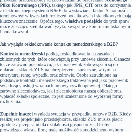
Pliku Kontrolnego (JPK)
, takiego jak
JPK_CIT
oraz do korzystania
z elektronicznego systemu
KSeF
do wystawiania faktur. Staranność i
terminowość w kwestiach rozliczeń podatkowych i składkowych mają
kluczowe znaczenie. Oprócz tego,
właściwe podejście
do tych spraw
może znacząco zredukować ryzyko związane z kontrolami fiskalnymi
i podatkowymi.
Jak wygląda oskładkowanie kontraktu menedżerskiego a B2B?
Kontrakt menedżerski
podlega oskładkowaniu na zasadach
zbliżonych do tych, które obowiązują przy umowie zlecenia. Oznacza
to, że zarówno pracodawca, jak i pracownik zobowiązani są do
opłacania składek
ZUS
na ubezpieczenia społeczne, w tym na
emeryturę, rentę, wypadki oraz zdrowie. Osoba zatrudniona na
podstawie kontraktu menedżerskiego traktowana jest jako pracownik
świadczący usługi w ramach umowy cywilnoprawnej. Dlatego
zarówno zleceniodawca, jak i zleceniobiorca muszą obliczać oraz
wpłacać składki społeczne, co jest uzależnione od wybranej formy
rozliczenia.
Zupełnie inaczej
wygląda sytuacja w przypadku umowy B2B. Kiedy
realizujesz projekt jako przedsiębiorca, składki ZUS musisz płacić
zgodnie z przepisami dla działalności gospodarczej. Osoby
prowadzące własną firmę mają możliwość samodzielnego wyboru