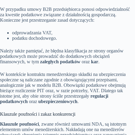
W przypadku umowy B2B przedsiębiorca ponosi odpowiedzialność
za kwestie podatkowe związane z działalnością gospodarczą.
Konieczne jest przestrzeganie zasad dotyczących:
odprowadzania VAT,
podatku dochodowego.
Należy także pamiętać, że błędna klasyfikacja ze strony organów
podatkowych może prowadzić do dodatkowych obciążeń
finansowych, w tym
zaległych podatków
oraz
kar
.
W kontekście kontraktu menedżerskiego składki na ubezpieczenia
społeczne są naliczane zgodnie z obowiązującymi przepisami,
analogicznie jak w modelu B2B. Obowiązki podatkowe obejmują
bieżące rozliczenie PIT oraz, w razie potrzeby, VAT. Dlatego tak
istotne jest, aby obie strony ściśle przestrzegały
regulacji
podatkowych
oraz
ubezpieczeniowych
.
Klauzule poufności i zakaz konkurencji
Klauzule poufności
, zwane również umowami NDA, są istotnym
elementem umów menedżerskich. Nakładają one na menedżerów
obowiązek chronienia tajemnic przedsiębiorstwa oraz zapewnienia