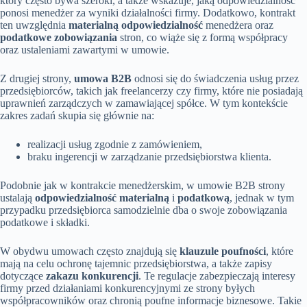
który często bywa szeroki, a także wskazuje, jaką odpowiedzialność
ponosi menedżer za wyniki działalności firmy. Dodatkowo, kontrakt
ten uwzględnia
materialną odpowiedzialność
menedżera oraz
podatkowe zobowiązania
stron, co wiąże się z formą współpracy
oraz ustaleniami zawartymi w umowie.
Z drugiej strony,
umowa B2B
odnosi się do świadczenia usług przez
przedsiębiorców, takich jak freelancerzy czy firmy, które nie posiadają
uprawnień zarządczych w zamawiającej spółce. W tym kontekście
zakres zadań skupia się głównie na:
realizacji usług zgodnie z zamówieniem,
braku ingerencji w zarządzanie przedsiębiorstwa klienta.
Podobnie jak w kontrakcie menedżerskim, w umowie B2B strony
ustalają
odpowiedzialność materialną
i
podatkową
, jednak w tym
przypadku przedsiębiorca samodzielnie dba o swoje zobowiązania
podatkowe i składki.
W obydwu umowach często znajdują się
klauzule poufności
, które
mają na celu ochronę tajemnic przedsiębiorstwa, a także zapisy
dotyczące
zakazu konkurencji
. Te regulacje zabezpieczają interesy
firmy przed działaniami konkurencyjnymi ze strony byłych
współpracowników oraz chronią poufne informacje biznesowe. Takie