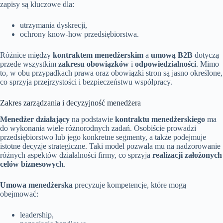
zapisy są kluczowe dla:
utrzymania dyskrecji,
ochrony know-how przedsiębiorstwa.
Różnice między
kontraktem menedżerskim
a
umową B2B
dotyczą
przede wszystkim
zakresu obowiązków
i
odpowiedzialności
. Mimo
to, w obu przypadkach prawa oraz obowiązki stron są jasno określone,
co sprzyja przejrzystości i bezpieczeństwu współpracy.
Zakres zarządzania i decyzyjność menedżera
Menedżer działający
na podstawie
kontraktu menedżerskiego
ma
do wykonania wiele różnorodnych zadań. Osobiście prowadzi
przedsiębiorstwo lub jego konkretne segmenty, a także podejmuje
istotne decyzje strategiczne. Taki model pozwala mu na nadzorowanie
różnych aspektów działalności firmy, co sprzyja
realizacji założonych
celów biznesowych
.
Umowa menedżerska
precyzuje kompetencje, które mogą
obejmować:
leadership,