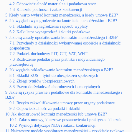
4.2
Odpowiedzialność materialna i podatkowa stron
4.3
Klauzule poufności i zakaz konkurencji
5
Kiedy warto wybrać kontrakt menedżerski, a kiedy umowę B2B?
6
Jak wygląda wynagrodzenie na kontrakcie menedżerskim i B2B?
6.1
Składniki wynagrodzenia i sposób wypłaty
6.2
Kalkulator wynagrodzeń i skutki podatkowe
7
Jakie są zasady opodatkowania kontraktu menedżerskiego i B2B?
7.1
Przychody z działalności wykonywanej osobiście a działalność
gospodarcza
7.2
Podatek dochodowy PIT, CIT, VAT, WHT
7.3
Rozliczenie podatku przez płatnika i indywidualnego
przedsiębiorcę
8
Jak wygląda oskładkowanie kontraktu menedżerskiego a B2B?
8.1
Składki ZUS – tytuł do ubezpieczeń społecznych
8.2
Zbiegi tytułów ubezpieczeniowych
8.3
Prawo do świadczeń chorobowych i emerytalnych
9
Jakie są ryzyka prawne i podatkowe dla kontraktu menedżerskiego i
B2B?
9.1
Ryzyko zakwalifikowania umowy przez organy podatkowe
9.2
Odpowiedzialność za podatki i składki
10
Jak skonstruować kontrakt menedżerski lub umowę B2B?
10.1
Zakres umowy, kluczowe postanowienia i praktyczne klauzule
10.2
Wymogi dotyczące NDA i zakazu konkurencji
11
Najczęstsze modele współpracy menedżerskiej – przykłady rynkowe