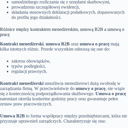
samodzielnego rozliczania się z urzędami skarbowymi,
prowadzenia szczegółowej ewidencji,
składania stosownych deklaracji podatkowych, dopasowanych
do profilu jego działalności.
Różnice między kontraktem menedżerskim, umową B2B a umową o
pracę
Kontrakt menedżerski
,
umowa B2B
oraz
umowa o pracę
mają
kilka istotnych różnic. Przede wszystkim odnoszą się one do:
zakresu obowiązków,
typów podległości,
regulacji prawnych.
Kontrakt menedżerski
umożliwia menedżerowi dużą swobodę w
zarządzaniu firmą. W przeciwieństwie do
umowy o pracę
, nie wiąże
się z koniecznością podporządkowania służbowego.
Umowa o pracę
natomiast określa konkretne godziny pracy oraz gwarantuje pełen
zestaw praw pracowniczych.
Umowa B2B
to forma współpracy między przedsiębiorcami, która nie
przyznaje uprawnień zarządczych. Charakteryzuje się ona: