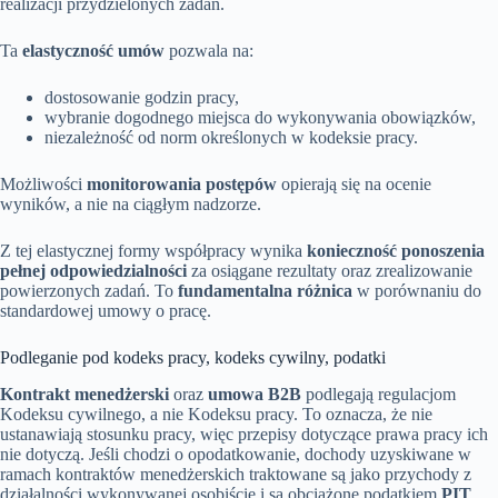
realizacji przydzielonych zadań.
Ta
elastyczność umów
pozwala na:
dostosowanie godzin pracy,
wybranie dogodnego miejsca do wykonywania obowiązków,
niezależność od norm określonych w kodeksie pracy.
Możliwości
monitorowania postępów
opierają się na ocenie
wyników, a nie na ciągłym nadzorze.
Z tej elastycznej formy współpracy wynika
konieczność ponoszenia
pełnej odpowiedzialności
za osiągane rezultaty oraz zrealizowanie
powierzonych zadań. To
fundamentalna różnica
w porównaniu do
standardowej umowy o pracę.
Podleganie pod kodeks pracy, kodeks cywilny, podatki
Kontrakt menedżerski
oraz
umowa B2B
podlegają regulacjom
Kodeksu cywilnego, a nie Kodeksu pracy. To oznacza, że nie
ustanawiają stosunku pracy, więc przepisy dotyczące prawa pracy ich
nie dotyczą. Jeśli chodzi o opodatkowanie, dochody uzyskiwane w
ramach kontraktów menedżerskich traktowane są jako przychody z
działalności wykonywanej osobiście i są obciążone podatkiem
PIT
.