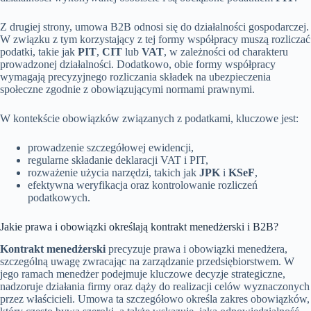
Z drugiej strony, umowa B2B odnosi się do działalności gospodarczej.
W związku z tym korzystający z tej formy współpracy muszą rozliczać
podatki, takie jak
PIT
,
CIT
lub
VAT
, w zależności od charakteru
prowadzonej działalności. Dodatkowo, obie formy współpracy
wymagają precyzyjnego rozliczania składek na ubezpieczenia
społeczne zgodnie z obowiązującymi normami prawnymi.
W kontekście obowiązków związanych z podatkami, kluczowe jest:
prowadzenie szczegółowej ewidencji,
regularne składanie deklaracji VAT i PIT,
rozważenie użycia narzędzi, takich jak
JPK
i
KSeF
,
efektywna weryfikacja oraz kontrolowanie rozliczeń
podatkowych.
Jakie prawa i obowiązki określają kontrakt menedżerski i B2B?
Kontrakt menedżerski
precyzuje prawa i obowiązki menedżera,
szczególną uwagę zwracając na zarządzanie przedsiębiorstwem. W
jego ramach menedżer podejmuje kluczowe decyzje strategiczne,
nadzoruje działania firmy oraz dąży do realizacji celów wyznaczonych
przez właścicieli. Umowa ta szczegółowo określa zakres obowiązków,