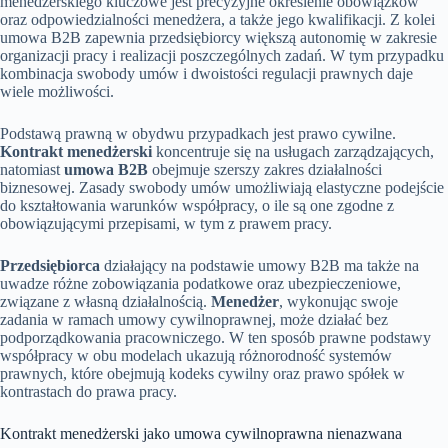
menedżerskiego kluczowe jest precyzyjne określenie obowiązków
oraz odpowiedzialności menedżera, a także jego kwalifikacji. Z kolei
umowa B2B zapewnia przedsiębiorcy większą autonomię w zakresie
organizacji pracy i realizacji poszczególnych zadań. W tym przypadku
kombinacja swobody umów i dwoistości regulacji prawnych daje
wiele możliwości.
Podstawą prawną w obydwu przypadkach jest prawo cywilne.
Kontrakt menedżerski
koncentruje się na usługach zarządzających,
natomiast
umowa B2B
obejmuje szerszy zakres działalności
biznesowej. Zasady swobody umów umożliwiają elastyczne podejście
do kształtowania warunków współpracy, o ile są one zgodne z
obowiązującymi przepisami, w tym z prawem pracy.
Przedsiębiorca
działający na podstawie umowy B2B ma także na
uwadze różne zobowiązania podatkowe oraz ubezpieczeniowe,
związane z własną działalnością.
Menedżer
, wykonując swoje
zadania w ramach umowy cywilnoprawnej, może działać bez
podporządkowania pracowniczego. W ten sposób prawne podstawy
współpracy w obu modelach ukazują różnorodność systemów
prawnych, które obejmują kodeks cywilny oraz prawo spółek w
kontrastach do prawa pracy.
Kontrakt menedżerski jako umowa cywilnoprawna nienazwana