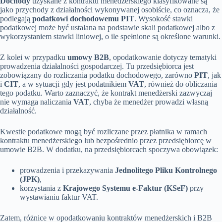
Dochody
uzyskane z kontraktu menedżerskiego klasyfikowane są
jako przychody z działalności wykonywanej osobiście, co oznacza, że
podlegają
podatkowi dochodowemu PIT
. Wysokość stawki
podatkowej może być ustalana na podstawie skali podatkowej albo z
wykorzystaniem stawki liniowej, o ile spełnione są określone warunki.
Z kolei w przypadku
umowy B2B
, opodatkowanie dotyczy tematyki
prowadzenia działalności gospodarczej. Tu przedsiębiorca jest
zobowiązany do rozliczania podatku dochodowego, zarówno
PIT
, jak
i
CIT
, a w sytuacji gdy jest podatnikiem
VAT
, również do obliczania
tego podatku. Warto zaznaczyć, że kontrakt menedżerski zazwyczaj
nie wymaga naliczania
VAT
, chyba że menedżer prowadzi własną
działalność.
Kwestie podatkowe mogą być rozliczane przez płatnika w ramach
kontraktu menedżerskiego lub bezpośrednio przez przedsiębiorcę w
umowie B2B. W dodatku, na przedsiębiorcach spoczywa obowiązek:
prowadzenia i przekazywania
Jednolitego Pliku Kontrolnego
(JPK)
,
korzystania z
Krajowego Systemu e-Faktur (KSeF)
przy
wystawianiu faktur VAT.
Zatem, różnice w opodatkowaniu kontraktów menedżerskich i B2B