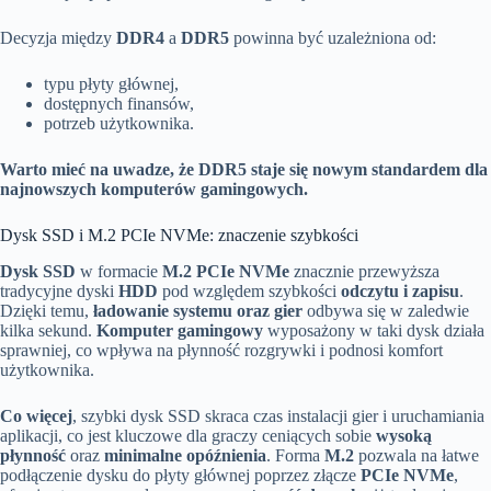
Decyzja między
DDR4
a
DDR5
powinna być uzależniona od:
typu płyty głównej,
dostępnych finansów,
potrzeb użytkownika.
Warto mieć na uwadze, że DDR5 staje się nowym standardem dla
najnowszych komputerów gamingowych.
Dysk SSD i M.2 PCIe NVMe: znaczenie szybkości
Dysk SSD
w formacie
M.2 PCIe NVMe
znacznie przewyższa
tradycyjne dyski
HDD
pod względem szybkości
odczytu i zapisu
.
Dzięki temu,
ładowanie systemu oraz gier
odbywa się w zaledwie
kilka sekund.
Komputer gamingowy
wyposażony w taki dysk działa
sprawniej, co wpływa na płynność rozgrywki i podnosi komfort
użytkownika.
Co więcej
, szybki dysk SSD skraca czas instalacji gier i uruchamiania
aplikacji, co jest kluczowe dla graczy ceniących sobie
wysoką
płynność
oraz
minimalne opóźnienia
. Forma
M.2
pozwala na łatwe
podłączenie dysku do płyty głównej poprzez złącze
PCIe NVMe
,