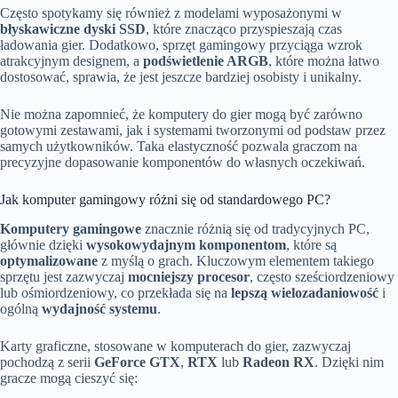
Często spotykamy się również z modelami wyposażonymi w
błyskawiczne dyski SSD
, które znacząco przyspieszają czas
ładowania gier. Dodatkowo, sprzęt gamingowy przyciąga wzrok
atrakcyjnym designem, a
podświetlenie ARGB
, które można łatwo
dostosować, sprawia, że jest jeszcze bardziej osobisty i unikalny.
Nie można zapomnieć, że komputery do gier mogą być zarówno
gotowymi zestawami, jak i systemami tworzonymi od podstaw przez
samych użytkowników. Taka elastyczność pozwala graczom na
precyzyjne dopasowanie komponentów do własnych oczekiwań.
Jak komputer gamingowy różni się od standardowego PC?
Komputery gamingowe
znacznie różnią się od tradycyjnych PC,
głównie dzięki
wysokowydajnym komponentom
, które są
optymalizowane
z myślą o grach. Kluczowym elementem takiego
sprzętu jest zazwyczaj
mocniejszy procesor
, często sześciordzeniowy
lub ośmiordzeniowy, co przekłada się na
lepszą wielozadaniowość
i
ogólną
wydajność systemu
.
Karty graficzne, stosowane w komputerach do gier, zazwyczaj
pochodzą z serii
GeForce GTX
,
RTX
lub
Radeon RX
. Dzięki nim
gracze mogą cieszyć się: