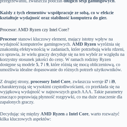
przegrzewaniu, zwłaszcza podczas
długich sesji gamingowych
.
Każdy z tych elementów współpracuje ze sobą, co w efekcie
kształtuje wydajność oraz stabilność komputera do gier.
Procesor: AMD Ryzen czy Intel Core?
Procesor
stanowi kluczowy element, mający istotny wpływ na
wydajność komputerów gamingowych.
AMD Ryzen
wyróżnia się
znakomitą efektywnością w zadaniach, które potrzebują wielu rdzeni,
co sprawia, że wielu graczy decyduje się na ten wybór ze względu na
korzystny stosunek jakości do ceny. W ramach rodziny Ryzen
dostępne są modele
5
,
7
i
9
, które różnią się mocą obliczeniową, co
umożliwia idealne dopasowanie do różnych potrzeb użytkowników.
Z drugiej strony,
procesory Intel Core
, zwłaszcza wersje
i7
i
i9
,
charakteryzują się wysokimi częstotliwościami, co przekłada się na
wyjątkową wydajność w najnowszych grach AAA. Takie parametry
znacząco poprawiają płynność rozgrywki, co ma duże znaczenie dla
zapalonych graczy.
Decydując się między
AMD Ryzen
a
Intel Core
, warto rozważyć
kilka kluczowych aspektów: