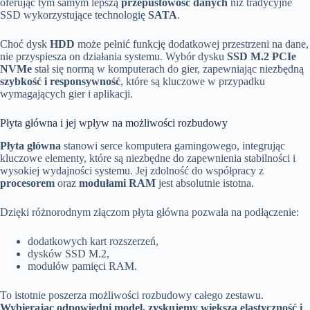
oferując tym samym lepszą
przepustowość danych
niż tradycyjne
SSD wykorzystujące technologię
SATA
.
Choć dysk
HDD
może pełnić funkcję dodatkowej przestrzeni na dane,
nie przyspiesza on działania systemu. Wybór dysku
SSD M.2 PCIe
NVMe
stał się normą w komputerach do gier, zapewniając niezbędną
szybkość i responsywność
, które są kluczowe w przypadku
wymagających gier i aplikacji.
Płyta główna i jej wpływ na możliwości rozbudowy
Płyta główna
stanowi serce komputera gamingowego, integrując
kluczowe elementy, które są niezbędne do zapewnienia stabilności i
wysokiej wydajności systemu. Jej zdolność do współpracy z
procesorem
oraz
modułami RAM
jest absolutnie istotna.
Dzięki różnorodnym złączom płyta główna pozwala na podłączenie:
dodatkowych kart rozszerzeń,
dysków SSD M.2,
modułów pamięci RAM.
To istotnie poszerza możliwości rozbudowy całego zestawu.
Wybierając odpowiedni model, zyskujemy większą elastyczność i