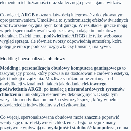
elementem ich tożsamości oraz skutecznego przyciągania widzów.
Co więcej,
ARGB
można z łatwością integrować z dedykowanym
oprogramowaniem. Umożliwia to synchronizację efektów świetlnych
oraz tworzenie oryginalnych konfiguracji. W rezultacie, gracze mogą
w pełni spersonalizować swoje zestawy, nadając im unikatowy
charakter. Dzięki temu,
podświetlenie ARGB
nie tylko wzbogaca
wygląd sprzętu, ale również tworzy odpowiednią atmosferę, która
potęguje emocje podczas rozgrywki czy transmisji na żywo.
Modding i personalizacja obudowy
Modding
i
personalizacja obudowy komputera gamingowego
to
fascynujący proces, który pozwala na dostosowanie zarówno estetyki,
jak i funkcji urządzenia. Możliwe są różnorodne zmiany – od
modyfikacji wizualnych, takich jak dodanie
efektownego
podświetlenia ARGB
, po instalację
niestandardowych systemów
chłodzenia
i unikalnych elementów dekoracyjnych. Dzięki tym
wszystkim modyfikacjom można stworzyć sprzęt, który w pełni
odzwierciedla indywidualny styl użytkownika.
Co więcej, spersonalizowana obudowa może znacznie poprawić
wentylację oraz efektywność chłodzenia. Tego rodzaju zmiany
pozytywnie wpływają na
wydajność
i
stabilność komputera
, co ma