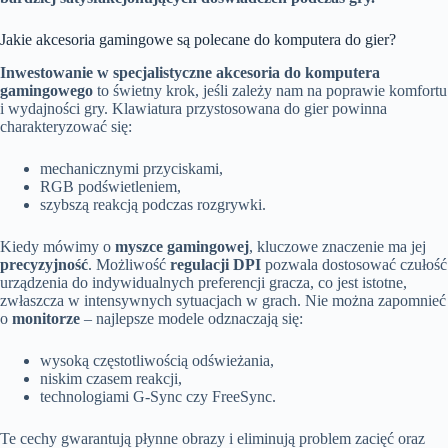
Jakie akcesoria gamingowe są polecane do komputera do gier?
Inwestowanie w specjalistyczne akcesoria do komputera
gamingowego
to świetny krok, jeśli zależy nam na poprawie komfortu
i wydajności gry. Klawiatura przystosowana do gier powinna
charakteryzować się:
mechanicznymi przyciskami,
RGB podświetleniem,
szybszą reakcją podczas rozgrywki.
Kiedy mówimy o
myszce gamingowej
, kluczowe znaczenie ma jej
precyzyjność
. Możliwość
regulacji DPI
pozwala dostosować czułość
urządzenia do indywidualnych preferencji gracza, co jest istotne,
zwłaszcza w intensywnych sytuacjach w grach. Nie można zapomnieć
o
monitorze
– najlepsze modele odznaczają się:
wysoką częstotliwością odświeżania,
niskim czasem reakcji,
technologiami G-Sync czy FreeSync.
Te cechy gwarantują płynne obrazy i eliminują problem zacięć oraz