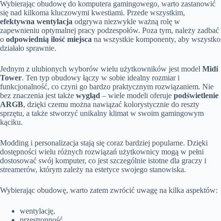
Wybierając obudowę do komputera gamingowego, warto zastanowić
się nad kilkoma kluczowymi kwestiami. Przede wszystkim,
efektywna wentylacja
odgrywa niezwykle ważną rolę w
zapewnieniu optymalnej pracy podzespołów. Poza tym, należy zadbać
o
odpowiednią ilość miejsca
na wszystkie komponenty, aby wszystko
działało sprawnie.
Jednym z ulubionych wyborów wielu użytkowników jest model
Midi
Tower
. Ten typ obudowy łączy w sobie idealny rozmiar i
funkcjonalność, co czyni go bardzo praktycznym rozwiązaniem. Nie
bez znaczenia jest także
wygląd
– wiele modeli oferuje
podświetlenie
ARGB
, dzięki czemu można nawiązać kolorystycznie do reszty
sprzętu, a także stworzyć unikalny klimat w swoim gamingowym
kąciku.
Modding i personalizacja stają się coraz bardziej popularne. Dzięki
dostępności wielu różnych rozwiązań użytkownicy mogą w pełni
dostosować swój komputer, co jest szczególnie istotne dla graczy i
streamerów, którym zależy na estetyce swojego stanowiska.
Wybierając obudowę, warto zatem zwrócić uwagę na kilka aspektów:
wentylację,
przestronność,