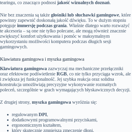
tearingu, co znacząco podnosi
jakość wizualnych doznań
.
Nie bez znaczenia są także
głośniki lub słuchawki gamingowe
, które
powinny zapewnić doskonałą jakość dźwięku. To w dużym stopniu
potęguje
immersję podczas grania
. Właśnie dlatego warto rozważyć
te akcesoria – są one nie tylko polecane, ale mogą również znacznie
zwiększyć komfort użytkowania i pomóc w maksymalnym
wykorzystaniu możliwości komputera podczas długich sesji
gamingowych.
Klawiatura gamingowa i myszka gamingowa
Klawiatura gamingowa
zazwyczaj ma mechaniczne przełączniki
oraz efektowne podświetlenie
RGB
, co nie tylko przyciąga wzrok, ale
i zwiększa jej funkcjonalność. Jej szybka reakcja oraz solidna
konstrukcja umożliwiają precyzyjne wykonywanie rozmaitych
poleceń, szczególnie w grach wymagających błyskawicznych decyzji.
Z drugiej strony,
myszka gamingowa
wyróżnia się:
regulowanym
DPI
,
dodatkowymi programowalnymi przyciskami,
ergonomicznym kształtem,
który skutecznie zmniejsza zmęczenie dłoni,