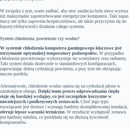
W związku z tym, warto zadbać, aby moc zasilacza była nieco wyższa
niż maksymalne zapotrzebowanie energetyczne komputera. Taki zapas
mocy nie tylko zapewnia bezpieczeństwo, ale także przyczynia się do
lepszej efektywności działania całego systemu.
System chłodzenia: powietrzne czy wodne?
W systemie chłodzenia komputera gamingowego kluczowe jest
utrzymanie optymalnej temperatury podzespołów.
W przypadku
chłodzenia powietrznego wykorzystuje się wentylatory oraz radiatory.
Taki system działa skutecznie w standardowych konfiguracjach,
zapewniając dobrą cyrkulację powietrza, a przy tym nie obciążając
mocno portfela.
Alternatywnie, chłodzenie wodne opiera się na cyrkulacji płynu w
zamkniętym obiegu.
Dzięki temu proces odprowadzania ciepła
staje się bardziej wydajny, co jest szczególnie korzystne w
mocniejszych i podkręconych zestawach.
Choć tego typu
rozwiązanie jest droższe i wymaga bardziej skomplikowanej instalacji,
oferuje lepsze warunki termiczne.
W rezultacie wydajność zestawu
jest bardziej stabilna, co przekłada się na dłuższą żywotność
komponentów.