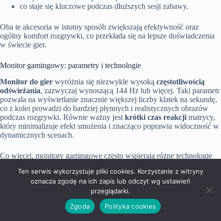
co staje się kluczowe podczas dłuższych sesji zabawy.
Oba te akcesoria w istotny sposób zwiększają efektywność oraz
ogólny komfort rozgrywki, co przekłada się na lepsze doświadczenia
w świecie gier.
Monitor gamingowy: parametry i technologie
Monitor do gier
wyróżnia się niezwykle wysoką
częstotliwością
odświeżania
, zazwyczaj wynoszącą 144 Hz lub więcej. Taki parametr
pozwala na wyświetlanie znacznie większej liczby klatek na sekundę,
co z kolei prowadzi do bardziej płynnych i realistycznych obrazów
podczas rozgrywki. Równie ważny jest
krótki czas reakcji
matrycy,
który minimalizuje efekt smużenia i znacząco poprawia widoczność w
dynamicznych scenach.
Co więcej, monitory gamingowe często wspierają różne technologie
synchronizacji obrazu, w tym:
Ten serwis wykorzystuje pliki cookies. Korzystanie z witryny
oznacza zgodę na ich zapis lub odczyt wg ustawień
G-Sync
od NVIDIA,
przeglądarki.
FreeSync
od AMD.
Zgoda
Polityka cookies
Owe innowacyjne rozwiązania skutecznie eliminują zrywanie klatek