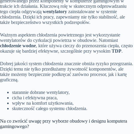
generowanego przez komponenty w komputerze gamingowym w
trakcie ich działania. Kluczową rolę w skutecznym odprowadzaniu
tego ciepła odgrywają
wentylatory
zainstalowane w systemie
chłodzenia. Dzięki ich pracy, zapewniamy nie tylko stabilność, ale
także bezpieczeństwo wszystkich podzespołów.
Ważnym aspektem chłodzenia powietrznego jest wykorzystanie
wentylatorów do cyrkulacji powietrza w obudowie. Natomiast
chłodzenie wodne
, które używa cieczy do przenoszenia ciepła, często
okazuje się bardziej efektywne, szczególnie przy wysokim
TDP
.
Dobrej jakości system chłodzenia znacznie obniża ryzyko przegrzania.
Dzięki temu nie tylko przedłużamy żywotność komponentów, ale
także możemy bezpiecznie podkręcać zarówno procesor, jak i kartę
graficzną.
starannie dobrane wentylatory,
cicha i efektywna praca,
wpływ na komfort użytkowania,
skuteczność całego systemu chłodzenia.
Na co zwrócić uwagę przy wyborze obudowy i designu komputera
gamingowego?