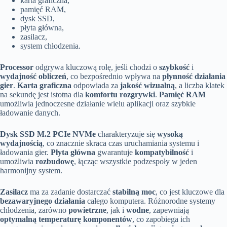
karta graficzna,
pamięć RAM,
dysk SSD,
płyta główna,
zasilacz,
system chłodzenia.
Processor
odgrywa kluczową rolę, jeśli chodzi o
szybkość
i
wydajność obliczeń
, co bezpośrednio wpływa na
płynność działania
gier
.
Karta graficzna
odpowiada za
jakość wizualną
, a liczba klatek
na sekundę jest istotna dla
komfortu rozgrywki
.
Pamięć RAM
umożliwia jednoczesne działanie wielu aplikacji oraz szybkie
ładowanie danych.
Dysk SSD M.2 PCIe NVMe
charakteryzuje się
wysoką
wydajnością
, co znacznie skraca czas uruchamiania systemu i
ładowania gier.
Płyta główna
gwarantuje
kompatybilność
i
umożliwia
rozbudowę
, łącząc wszystkie podzespoły w jeden
harmonijny system.
Zasilacz
ma za zadanie dostarczać
stabilną moc
, co jest kluczowe dla
bezawaryjnego działania
całego komputera. Różnorodne systemy
chłodzenia, zarówno
powietrzne
, jak i
wodne
, zapewniają
optymalną temperaturę komponentów
, co zapobiega ich