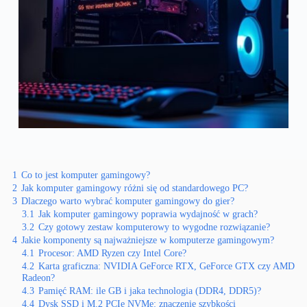
1
Co to jest komputer gamingowy?
2
Jak komputer gamingowy różni się od standardowego PC?
3
Dlaczego warto wybrać komputer gamingowy do gier?
3.1
Jak komputer gamingowy poprawia wydajność w grach?
3.2
Czy gotowy zestaw komputerowy to wygodne rozwiązanie?
4
Jakie komponenty są najważniejsze w komputerze gamingowym?
4.1
Procesor: AMD Ryzen czy Intel Core?
4.2
Karta graficzna: NVIDIA GeForce RTX, GeForce GTX czy AMD
Radeon?
4.3
Pamięć RAM: ile GB i jaka technologia (DDR4, DDR5)?
4.4
Dysk SSD i M.2 PCIe NVMe: znaczenie szybkości