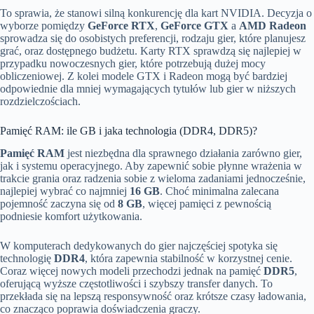
To sprawia, że stanowi silną konkurencję dla kart NVIDIA. Decyzja o
wyborze pomiędzy
GeForce RTX
,
GeForce GTX
a
AMD Radeon
sprowadza się do osobistych preferencji, rodzaju gier, które planujesz
grać, oraz dostępnego budżetu. Karty RTX sprawdzą się najlepiej w
przypadku nowoczesnych gier, które potrzebują dużej mocy
obliczeniowej. Z kolei modele GTX i Radeon mogą być bardziej
odpowiednie dla mniej wymagających tytułów lub gier w niższych
rozdzielczościach.
Pamięć RAM: ile GB i jaka technologia (DDR4, DDR5)?
Pamięć RAM
jest niezbędna dla sprawnego działania zarówno gier,
jak i systemu operacyjnego. Aby zapewnić sobie płynne wrażenia w
trakcie grania oraz radzenia sobie z wieloma zadaniami jednocześnie,
najlepiej wybrać co najmniej
16 GB
. Choć minimalna zalecana
pojemność zaczyna się od
8 GB
, więcej pamięci z pewnością
podniesie komfort użytkowania.
W komputerach dedykowanych do gier najczęściej spotyka się
technologię
DDR4
, która zapewnia stabilność w korzystnej cenie.
Coraz więcej nowych modeli przechodzi jednak na pamięć
DDR5
,
oferującą wyższe częstotliwości i szybszy transfer danych. To
przekłada się na lepszą responsywność oraz krótsze czasy ładowania,
co znacząco poprawia doświadczenia graczy.