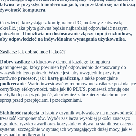
łatwość w przyszłych modernizacjach, co przekłada się na dłuższą
żywotność komputera.
Co więcej, korzystając z konfiguratora PC, możemy z łatwością
określić, jaka płyta główna będzie najbardziej odpowiadać naszym
potrzebom.
Umożliwia on dostosowanie złączy i opcji rozbudowy,
aby odpowiedzieć na indywidualne wymagania użytkownika.
Zasilacz: jak dobrać moc i jakość?
Dobry zasilacz
to kluczowy element każdego komputera
gamingowego, który powinien być odpowiednio dostosowany do
wszystkich jego potrzeb. Ważne jest, aby uwzględnić przy tym
zarówno
procesor
, jak i
kartę graficzną
, a także potencjalne
podkręcanie
. Warto inwestować w renomowane zasilacze posiadające
certyfikaty efektywności, takie jak
80 PLUS
, ponieważ oferują one
nie tylko lepszą wydajność, ale również zabezpieczenia chroniące
sprzęt przed przepięciami i przeciążeniami.
Stabilność napięcia
to istotny czynnik wpływający na niezawodność i
trwałość komponentów. Wybór zasilacza wysokiej jakości znacząco
ogranicza ryzyko awarii oraz korzystnie wpływa na stabilność całego
systemu, szczególnie w sytuacjach wymagających dużej mocy, jak w
przypadku podkręcania.