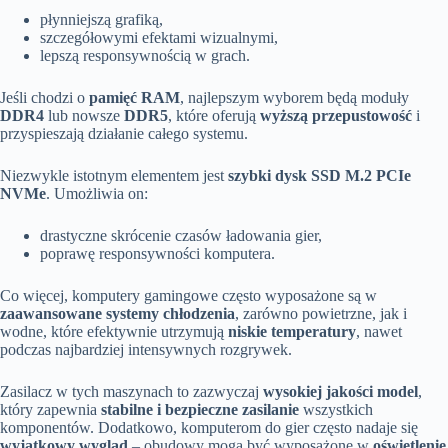
płynniejszą grafiką,
szczegółowymi efektami wizualnymi,
lepszą responsywnością w grach.
Jeśli chodzi o
pamięć RAM
, najlepszym wyborem będą moduły
DDR4
lub nowsze
DDR5
, które oferują
wyższą przepustowość
i
przyspieszają działanie całego systemu.
Niezwykle istotnym elementem jest
szybki dysk SSD M.2 PCIe
NVMe
. Umożliwia on:
drastyczne skrócenie czasów ładowania gier,
poprawę responsywności komputera.
Co więcej, komputery gamingowe często wyposażone są w
zaawansowane systemy chłodzenia
, zarówno powietrzne, jak i
wodne, które efektywnie utrzymują
niskie temperatury
, nawet
podczas najbardziej intensywnych rozgrywek.
Zasilacz w tych maszynach to zazwyczaj
wysokiej jakości model
,
który zapewnia
stabilne i bezpieczne zasilanie
wszystkich
komponentów. Dodatkowo, komputerom do gier często nadaje się
wyjątkowy wygląd
– obudowy mogą być wyposażone w
oświetlenie