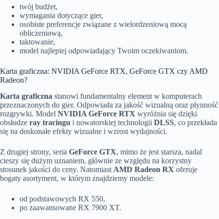
twój budżet,
wymagania dotyczące gier,
osobiste preferencje związane z wielordzeniową mocą
obliczeniową,
taktowanie,
model najlepiej odpowiadający Twoim oczekiwaniom.
Karta graficzna: NVIDIA GeForce RTX, GeForce GTX czy AMD
Radeon?
Karta graficzna
stanowi fundamentalny element w komputerach
przeznaczonych do gier. Odpowiada za jakość wizualną oraz płynność
rozgrywki. Model
NVIDIA GeForce RTX
wyróżnia się dzięki
obsłudze
ray tracingu
i nowatorskiej technologii
DLSS
, co przekłada
się na doskonałe efekty wizualne i wzrost wydajności.
Z drugiej strony, seria
GeForce GTX
, mimo że jest starsza, nadal
cieszy się dużym uznaniem, głównie ze względu na korzystny
stosunek jakości do ceny. Natomiast
AMD Radeon RX
oferuje
bogaty asortyment, w którym znajdziemy modele:
od podstawowych RX 550,
po zaawansowane RX 7900 XT.