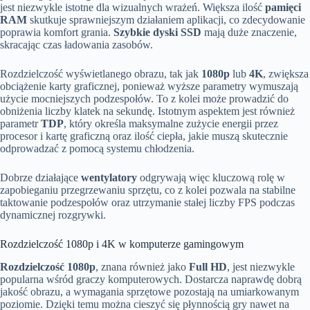
jest niezwykle istotne dla wizualnych wrażeń. Większa ilość
pamięci
RAM
skutkuje sprawniejszym działaniem aplikacji, co zdecydowanie
poprawia komfort grania.
Szybkie dyski SSD
mają duże znaczenie,
skracając czas ładowania zasobów.
Rozdzielczość wyświetlanego obrazu, tak jak
1080p
lub
4K
, zwiększa
obciążenie karty graficznej, ponieważ wyższe parametry wymuszają
użycie mocniejszych podzespołów. To z kolei może prowadzić do
obniżenia liczby klatek na sekundę. Istotnym aspektem jest również
parametr
TDP
, który określa maksymalne zużycie energii przez
procesor i kartę graficzną oraz ilość ciepła, jakie muszą skutecznie
odprowadzać z pomocą systemu chłodzenia.
Dobrze działające
wentylatory
odgrywają więc kluczową rolę w
zapobieganiu przegrzewaniu sprzętu, co z kolei pozwala na stabilne
taktowanie podzespołów oraz utrzymanie stałej liczby FPS podczas
dynamicznej rozgrywki.
Rozdzielczość 1080p i 4K w komputerze gamingowym
Rozdzielczość 1080p
, znana również jako
Full HD
, jest niezwykle
popularna wśród graczy komputerowych. Dostarcza naprawdę dobrą
jakość obrazu, a wymagania sprzętowe pozostają na umiarkowanym
poziomie. Dzięki temu można cieszyć się płynnością gry nawet na