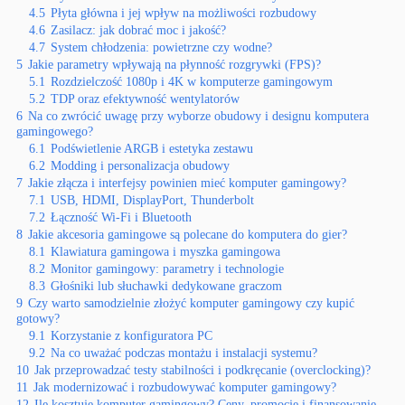
4.5
Płyta główna i jej wpływ na możliwości rozbudowy
4.6
Zasilacz: jak dobrać moc i jakość?
4.7
System chłodzenia: powietrzne czy wodne?
5
Jakie parametry wpływają na płynność rozgrywki (FPS)?
5.1
Rozdzielczość 1080p i 4K w komputerze gamingowym
5.2
TDP oraz efektywność wentylatorów
6
Na co zwrócić uwagę przy wyborze obudowy i designu komputera
gamingowego?
6.1
Podświetlenie ARGB i estetyka zestawu
6.2
Modding i personalizacja obudowy
7
Jakie złącza i interfejsy powinien mieć komputer gamingowy?
7.1
USB, HDMI, DisplayPort, Thunderbolt
7.2
Łączność Wi-Fi i Bluetooth
8
Jakie akcesoria gamingowe są polecane do komputera do gier?
8.1
Klawiatura gamingowa i myszka gamingowa
8.2
Monitor gamingowy: parametry i technologie
8.3
Głośniki lub słuchawki dedykowane graczom
9
Czy warto samodzielnie złożyć komputer gamingowy czy kupić
gotowy?
9.1
Korzystanie z konfiguratora PC
9.2
Na co uważać podczas montażu i instalacji systemu?
10
Jak przeprowadzać testy stabilności i podkręcanie (overclocking)?
11
Jak modernizować i rozbudowywać komputer gamingowy?
12
Ile kosztuje komputer gamingowy? Ceny, promocje i finansowanie