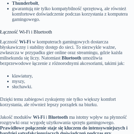
Thunderbolt
,
gwarantują nie tylko kompatybilność sprzętową, ale również
komfortowe doświadczenie podczas korzystania z komputera
gamingowego.
Łączność Wi-Fi i Bluetooth
Łączność
Wi-Fi
w komputerach gamingowych dostarcza
błyskawiczny i stabilny dostęp do sieci. To niezwykle ważne,
zwłaszcza w przypadku gier online oraz streamingu, gdzie każda
milisekunda się liczy. Natomiast
Bluetooth
umożliwia
bezprzewodowe łączenie z różnorodnymi akcesoriami, takimi jak:
klawiatury,
myszy,
słuchawki.
Dzięki temu zabiegowi zyskujemy nie tylko większy komfort
korzystania, ale również lepszy porządek na biurku.
Jakość modułów
Wi-Fi
i
Bluetooth
ma istotny wpływ na płynność
rozgrywki oraz wygodę użytkowania sprzętu gamingowego.
Prawidłowe połączenie staje się kluczem do intensywniejszych i
bardziej satysfakcjonujących doświadczeń podczas gry.