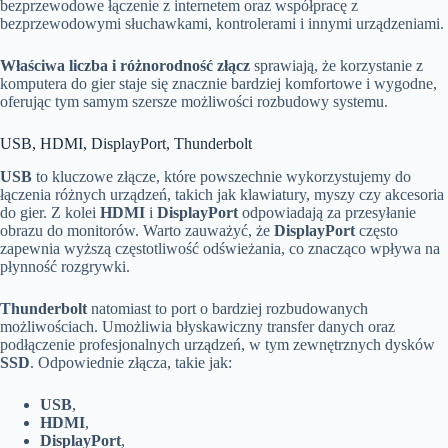
bezprzewodowe łączenie z internetem oraz współpracę z
bezprzewodowymi słuchawkami, kontrolerami i innymi urządzeniami.
Właściwa liczba i różnorodność złącz
sprawiają, że korzystanie z
komputera do gier staje się znacznie bardziej komfortowe i wygodne,
oferując tym samym szersze możliwości rozbudowy systemu.
USB, HDMI, DisplayPort, Thunderbolt
USB
to kluczowe złącze, które powszechnie wykorzystujemy do
łączenia różnych urządzeń, takich jak klawiatury, myszy czy akcesoria
do gier. Z kolei
HDMI
i
DisplayPort
odpowiadają za przesyłanie
obrazu do monitorów. Warto zauważyć, że
DisplayPort
często
zapewnia wyższą częstotliwość odświeżania, co znacząco wpływa na
płynność rozgrywki.
Thunderbolt
natomiast to port o bardziej rozbudowanych
możliwościach. Umożliwia błyskawiczny transfer danych oraz
podłączenie profesjonalnych urządzeń, w tym zewnętrznych dysków
SSD
. Odpowiednie złącza, takie jak:
USB
,
HDMI
,
DisplayPort
,