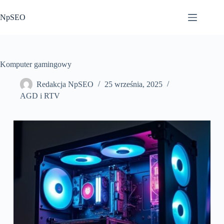
Przejdź
do
NpSEO
treści
Komputer gamingowy
Redakcja NpSEO
25 września, 2025
AGD i RTV