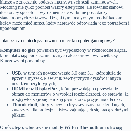
kluczowe znaczenie podczas intensywnych sesji gamingowych.
Modding nie tylko podnosi walory estetyczne, ale również stanowi
doskonały sposób na wyróżnienie się w tłumie posiadaczy
standardowych zestawów. Dzięki tym kreatywnym modyfikacjom,
każdy może mieć sprzęt, który naprawdę odpowiada jego potrzebom i
upodobaniom.
Jakie złącza i interfejsy powinien mieć komputer gamingowy?
Komputer do gier
powinien być wyposażony w różnorodne złącza,
które ułatwiają podłączanie licznych akcesoriów i wyświetlaczy.
Kluczowymi portami są:
USB
, w tym ich nowsze wersje 3.0 oraz 3.1, które służą do
łączenia myszek, klawiatur, zewnętrznych dysków i innych
urządzeń peryferyjnych,
HDMI
oraz
DisplayPort
, które pozwalają na przesyłanie
obrazu do monitorów o wysokiej rozdzielczości, co sprawia, że
rozgrywka staje się bardziej płynna oraz przyjemna dla oka,
Thunderbolt
, który zapewnia błyskawiczny transfer danych,
zwłaszcza dla profesjonalistów zajmujących się pracą z dużymi
plikami.
Oprócz tego, wbudowane moduły
Wi-Fi
i
Bluetooth
umożliwiają