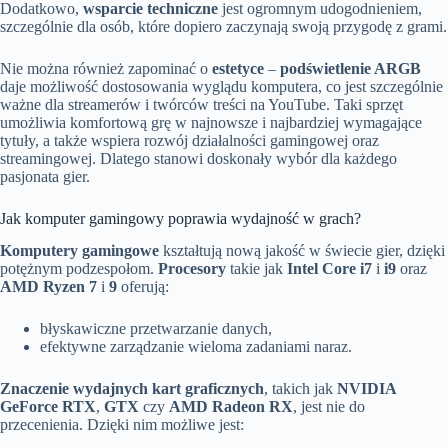
Dodatkowo,
wsparcie techniczne
jest ogromnym udogodnieniem,
szczególnie dla osób, które dopiero zaczynają swoją przygodę z grami.
Nie można również zapominać o
estetyce
–
podświetlenie ARGB
daje możliwość dostosowania wyglądu komputera, co jest szczególnie
ważne dla streamerów i twórców treści na YouTube. Taki sprzęt
umożliwia komfortową grę w najnowsze i najbardziej wymagające
tytuły, a także wspiera rozwój działalności gamingowej oraz
streamingowej. Dlatego stanowi doskonały wybór dla każdego
pasjonata gier.
Jak komputer gamingowy poprawia wydajność w grach?
Komputery gamingowe
kształtują nową jakość w świecie gier, dzięki
potężnym podzespołom.
Procesory
takie jak
Intel Core i7
i
i9
oraz
AMD Ryzen 7
i
9
oferują:
błyskawiczne przetwarzanie danych,
efektywne zarządzanie wieloma zadaniami naraz.
Znaczenie wydajnych kart graficznych
, takich jak
NVIDIA
GeForce RTX
,
GTX
czy
AMD Radeon RX
, jest nie do
przecenienia. Dzięki nim możliwe jest: