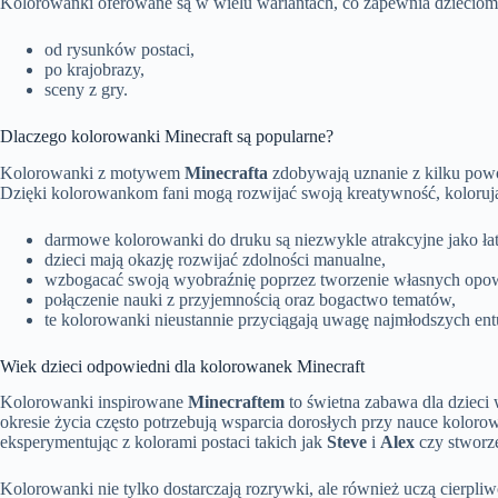
Kolorowanki oferowane są w wielu wariantach, co zapewnia dzieciom
od rysunków postaci,
po krajobrazy,
sceny z gry.
Dlaczego kolorowanki Minecraft są popularne?
Kolorowanki z motywem
Minecrafta
zdobywają uznanie z kilku pow
Dzięki kolorowankom fani mogą rozwijać swoją kreatywność, kolorując 
darmowe kolorowanki do druku są niezwykle atrakcyjne jako ł
dzieci mają okazję rozwijać zdolności manualne,
wzbogacać swoją wyobraźnię poprzez tworzenie własnych opow
połączenie nauki z przyjemnością oraz bogactwo tematów,
te kolorowanki nieustannie przyciągają uwagę najmłodszych ent
Wiek dzieci odpowiedni dla kolorowanek Minecraft
Kolorowanki inspirowane
Minecraftem
to świetna zabawa dla dzieci 
okresie życia często potrzebują wsparcia dorosłych przy nauce kolor
eksperymentując z kolorami postaci takich jak
Steve
i
Alex
czy stworz
Kolorowanki nie tylko dostarczają rozrywki, ale również uczą cierpl