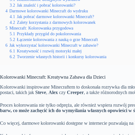
3.2
Jak znaleźć i pobrać kolorowanki?
4
Darmowe kolorowanki Minecraft do wydruku
4.1
Jak pobrać darmowe kolorowanki Minecraft?
4.2
Zalety korzystania z darmowych kolorowanek
5
Minecraft: Kolorowanka przygodowa
5.1
Przykłady przygód do pokolorowania
5.2
Łączenie kolorowania z nauką o grze Minecraft
6
Jak wykorzystać kolorowanki Minecraft w zabawie?
6.1
Kreatywność i rozwój motoryki małej
6.2
Tworzenie własnych historii i konkursy kolorowania
Kolorowanki Minecraft: Kreatywna Zabawa dla Dzieci
Kolorowanki inspirowane Minecraftem to doskonała rozrywka dla młod
postaci, takich jak
Steve
,
Alex
czy
Creeper
, a także różnorodnych m
Proces kolorowania nie tylko odpręża, ale również wspiera rozwój pr
barw, co może zachęcić ich do wymyślania własnych opowieści w ś
Co więcej, darmowe kolorowanki dostępne w internecie pozwalają na ł