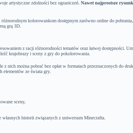
swoje artystyczne zdolności bez ograniczeń.
Nawet najprostsze rysunki
ęki różnorodnym kolorowankom dostępnym zarówno online do pobrania, 
rną grą 3D.
esowaniem z racji różnorodności tematów oraz łatwej dostępności. Umoż
leźć krajobrazy i sceny z gry do pokolorowania.
e z nich można pobrać bez opłat w formatach przeznaczonych do druku
h elementów ze świata gry.
kowane sceny,
 własnych historii związanych z uniwersum Minecrafta.