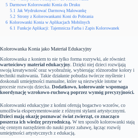
5
Darmowe Kolorowanki Konia do Druku
5.1
Jak Wydrukować Darmową Malowankę
5.2
Strony z Kolorowankami Koni do Pobrania
6
Kolorowanki Konia w Aplikacjach Mobilnych
6.1
Funkcje Aplikacji: Tajemnicza Farba i Zapis Kolorowanek
Kolorowanka Konia jako Materiał Edukacyjny
Kolorowanka z koniem to nie tylko forma rozrywki, ale również
wartościowy materiał edukacyjny
. Dzięki niej dzieci rozwijają
swoją kreatywność oraz wyobraźnię, wybierając różnorodne kolory i
techniki malowania. Takie działanie pobudza twórcze myślenie i
doskonali umiejętności manualne, które są niezwykle istotne w
procesie rozwoju dziecka.
Dodatkowo, kolorowanie wspomaga
koordynację wzrokowo-ruchową poprzez wymóg precyzyjności.
Kolorowanki edukacyjne z końmi oferują bogactwo wzorów, co
umożliwia eksperymentowanie z różnymi stylami artystycznymi.
Dzieci mają okazję poznawać świat zwierząt, co znacząco
poszerza ich wiedzę przyrodniczą.
W ten sposób kolorowanki stają
się cennym narzędziem do nauki przez zabawę, łącząc rozwój
umiejętności artystycznych z edukacją.