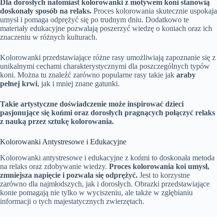
Dla dorosłych natomiast kolorowanki z motywem koni stanowią
doskonały sposób na relaks.
Proces kolorowania skutecznie uspokaja
umysł i pomaga odprężyć się po trudnym dniu. Dodatkowo te
materiały edukacyjne pozwalają poszerzyć wiedzę o koniach oraz ich
znaczeniu w różnych kulturach.
Kolorowanki przedstawiające różne rasy umożliwiają zapoznanie się z
unikalnymi cechami charakterystycznymi dla poszczególnych typów
koni. Można tu znaleźć zarówno popularne rasy takie jak
araby
pełnej krwi
, jak i mniej znane gatunki.
Takie artystyczne doświadczenie może inspirować dzieci
pasjonujące się końmi oraz dorosłych pragnących połączyć relaks
z nauką przez sztukę kolorowania.
Kolorowanki Antystresowe i Edukacyjne
Kolorowanki antystresowe i edukacyjne z końmi to doskonała metoda
na relaks oraz zdobywanie wiedzy.
Proces kolorowania koi umysł,
zmniejsza napięcie i pozwala się odprężyć.
Jest to korzystne
zarówno dla najmłodszych, jak i dorosłych. Obrazki przedstawiające
konie pomagają nie tylko w wyciszeniu, ale także w zgłębianiu
informacji o tych majestatycznych zwierzętach.