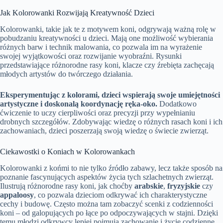
Jak Kolorowanki Rozwijają Kreatywność Dzieci
Kolorowanki, takie jak te z motywem koni, odgrywają ważną rolę w
pobudzaniu kreatywności u dzieci. Mają one możliwość wybierania
różnych barw i technik malowania, co pozwala im na wyrażenie
swojej wyjątkowości oraz rozwijanie wyobraźni. Rysunki
przedstawiające różnorodne rasy koni, klacze czy źrebięta zachęcają
młodych artystów do twórczego działania.
Eksperymentując z kolorami, dzieci wspierają swoje umiejętności
artystyczne i doskonalą koordynację ręka-oko.
Dodatkowo
ćwiczenie to uczy cierpliwości oraz precyzji przy wypełnianiu
drobnych szczegółów. Zdobywając wiedzę o różnych rasach koni i ich
zachowaniach, dzieci poszerzają swoją wiedzę o świecie zwierząt.
Ciekawostki o Koniach w Kolorowankach
Kolorowanki z końmi to nie tylko źródło zabawy, lecz także sposób na
poznanie fascynujących aspektów życia tych szlachetnych zwierząt.
Ilustrują różnorodne rasy koni, jak choćby
arabskie
,
fryzyjskie
czy
appaloosy
, co pozwala dzieciom odkrywać ich charakterystyczne
cechy i budowę. Często można tam zobaczyć scenki z codzienności
koni – od galopujących po łące po odpoczywających w stajni. Dzięki
temu młodzi odkrywcy lepiej pojmują zachowanie i życie codzienne