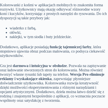
Kolorowanki z końmi w aplikacjach mobilnych to znakomita forma
rozrywki. Użytkownicy mają okazję odkrywać różnorodne wzory
koni i kucyków, korzystając z prostych narzędzi do rysowania. Do ich
dyspozycji są takie przybory jak:
wiaderko z farbą,
ołówki,
naklejki, w tym siodła i buty jeździeckie.
Dodatkowo, aplikacje posiadają
funkcję tajemniczej farby
, która
stopniowo ujawnia obraz podczas malowania, co podsyca ciekawość
użytkowników.
Gra jest
darmowa i intuicyjna w obsłudze
. Pozwala na zapisywanie
oraz ładowanie stworzonych stron do kolorowania. Można również
tworzyć własne rysunki lub tapety na telefon.
Wersja Pro eliminuje
reklamy i wyskakujące okienka
, zapewniając płynniejsze
doświadczenie użytkownika. Kolorowanka rozwija kreatywność
dzięki możliwości eksperymentowania z różnymi narzędziami i
opcjami artystycznymi. Dodatkowo, dzieła można łatwo dzielić się z
rodziną i znajomymi bezpośrednio z aplikacji, co wzmacnia poczucie
wspólnoty oraz satysfakcję z tworzenia.