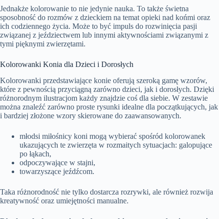
Jednakże kolorowanie to nie jedynie nauka. To także świetna
sposobność do rozmów z dzieckiem na temat opieki nad końmi oraz
ich codziennego życia. Może to być impuls do rozwinięcia pasji
związanej z jeździectwem lub innymi aktywnościami związanymi z
tymi pięknymi zwierzętami.
Kolorowanki Konia dla Dzieci i Dorosłych
Kolorowanki przedstawiające konie oferują szeroką gamę wzorów,
które z pewnością przyciągną zarówno dzieci, jak i dorosłych. Dzięki
różnorodnym ilustracjom każdy znajdzie coś dla siebie. W zestawie
można znaleźć zarówno proste rysunki idealne dla początkujących, jak
i bardziej złożone wzory skierowane do zaawansowanych.
młodsi miłośnicy koni mogą wybierać spośród kolorowanek
ukazujących te zwierzęta w rozmaitych sytuacjach: galopujące
po łąkach,
odpoczywające w stajni,
towarzyszące jeźdźcom.
Taka różnorodność nie tylko dostarcza rozrywki, ale również rozwija
kreatywność oraz umiejętności manualne.