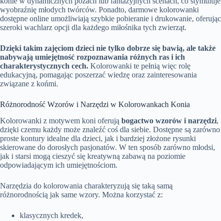
konie w dynamicznych pozach lub fantazyjnych scenach, co stymuluje
wyobraźnię młodych twórców. Ponadto, darmowe kolorowanki
dostępne online umożliwiają szybkie pobieranie i drukowanie, oferując
szeroki wachlarz opcji dla każdego miłośnika tych zwierząt.
Dzięki takim zajęciom dzieci nie tylko dobrze się bawią, ale także
nabywają umiejętność rozpoznawania różnych ras i ich
charakterystycznych cech.
Kolorowanki te pełnią więc rolę
edukacyjną, pomagając poszerzać wiedzę oraz zainteresowania
związane z końmi.
Różnorodność Wzorów i Narzędzi w Kolorowankach Konia
Kolorowanki z motywem koni oferują
bogactwo wzorów i narzędzi
,
dzięki czemu każdy może znaleźć coś dla siebie. Dostępne są zarówno
proste kontury idealne dla dzieci, jak i bardziej złożone rysunki
skierowane do dorosłych pasjonatów. W ten sposób zarówno młodsi,
jak i starsi mogą cieszyć się kreatywną zabawą na poziomie
odpowiadającym ich umiejętnościom.
Narzędzia do kolorowania charakteryzują się taką samą
różnorodnością jak same wzory. Można korzystać z:
klasycznych kredek,