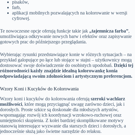
pisaków,
farb,
aplikacji mobilnych pozwalających na kolorowanie w wersji
cyfrowej.
Te nowoczesne opcje oferują funkcje takie jak
„tajemnicza farba”
,
umożliwiająca odkrywanie nowych barw i efektów oraz zapisywanie
gotowych prac do późniejszego przeglądania.
Wybierając rysunki przedstawiające konie w różnych sytuacjach – na
przykład galopujące po łące lub stojące w stajni – użytkownicy mogą
dostosować swoje doświadczenie do osobistych upodobań.
Dzięki tej
różnorodności każdy znajdzie idealną kolorowankę konia
odpowiadającą swoim zdolnościom i artystycznym preferencjom.
Wzory Koni i Kucyków do Kolorowania
Wzory koni i kucyków do kolorowania oferują
szeroki wachlarz
możliwości
, które mogą przyciągnąć uwagę zarówno dzieci, jak i
dorosłych. Proste szkice są doskonałe dla młodszych artystów,
wspomagając rozwój ich koordynacji wzrokowo-ruchowej oraz
umiejętności skupienia. Z kolei bardziej skomplikowane motywy
stanowią interesujące wyzwanie dla starszych dzieci i dorosłych, a
jednocześnie służą jako świetne narzędzie do relaksu.