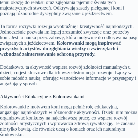
temu okazję do relaksu oraz zgłębiania tajemnic świata tych
majestatycznych stworzeń. Odkrywają zasady pielęgnacji koni i
poznają różnorodne dyscypliny związane z jeździectwem.
Ta forma rozrywki rozwija wyobraźnię i kreatywność najmłodszych.
Jednocześnie pozwala im lepiej zrozumieć zwyczaje oraz potrzeby
koni. Jest to nauka przez zabawę, która motywuje do odkrywania pasji
związanych z jeździectwem.
Kolorowanki mogą inspirować
przyszłych artystów do zgłębiania wiedzy o zwierzętach i
wzbudzać zainteresowanie ochroną przyrody.
Dodatkowo, ta aktywność wspiera rozwój zdolności manualnych u
dzieci, co jest kluczowe dla ich wszechstronnego rozwoju. Łączy w
sobie radość z nauką, oferując wartościowe informacje w przystępny i
angażujący sposób.
Aktywności Edukacyjne z Kolorowankami
Kolorowanki z motywem koni mogą pełnić rolę edukacyjną,
angażując najmłodszych w różnorodne aktywności. Dzięki nim można
organizować konkursy na najciekawszą pracę, co wspiera rozwój
zdolności artystycznych i wprowadza zdrową rywalizację. Te zadania
nie tylko bawią, ale również uczą o koniach oraz ich naturalnym
środowisku.