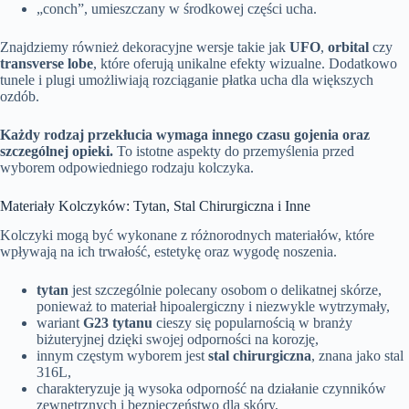
„conch”, umieszczany w środkowej części ucha.
Znajdziemy również dekoracyjne wersje takie jak
UFO
,
orbital
czy
transverse lobe
, które oferują unikalne efekty wizualne. Dodatkowo
tunele i plugi umożliwiają rozciąganie płatka ucha dla większych
ozdób.
Każdy rodzaj przekłucia wymaga innego czasu gojenia oraz
szczególnej opieki.
To istotne aspekty do przemyślenia przed
wyborem odpowiedniego rodzaju kolczyka.
Materiały Kolczyków: Tytan, Stal Chirurgiczna i Inne
Kolczyki mogą być wykonane z różnorodnych materiałów, które
wpływają na ich trwałość, estetykę oraz wygodę noszenia.
tytan
jest szczególnie polecany osobom o delikatnej skórze,
ponieważ to materiał hipoalergiczny i niezwykle wytrzymały,
wariant
G23 tytanu
cieszy się popularnością w branży
biżuteryjnej dzięki swojej odporności na korozję,
innym częstym wyborem jest
stal chirurgiczna
, znana jako stal
316L,
charakteryzuje ją wysoka odporność na działanie czynników
zewnętrznych i bezpieczeństwo dla skóry,