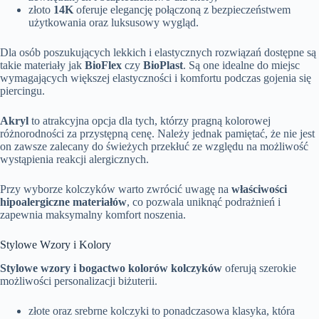
złoto
14K
oferuje elegancję połączoną z bezpieczeństwem
użytkowania oraz luksusowy wygląd.
Dla osób poszukujących lekkich i elastycznych rozwiązań dostępne są
takie materiały jak
BioFlex
czy
BioPlast
. Są one idealne do miejsc
wymagających większej elastyczności i komfortu podczas gojenia się
piercingu.
Akryl
to atrakcyjna opcja dla tych, którzy pragną kolorowej
różnorodności za przystępną cenę. Należy jednak pamiętać, że nie jest
on zawsze zalecany do świeżych przekłuć ze względu na możliwość
wystąpienia reakcji alergicznych.
Przy wyborze kolczyków warto zwrócić uwagę na
właściwości
hipoalergiczne materiałów
, co pozwala uniknąć podrażnień i
zapewnia maksymalny komfort noszenia.
Stylowe Wzory i Kolory
Stylowe wzory i bogactwo kolorów kolczyków
oferują szerokie
możliwości personalizacji biżuterii.
złote oraz srebrne kolczyki to ponadczasowa klasyka, która