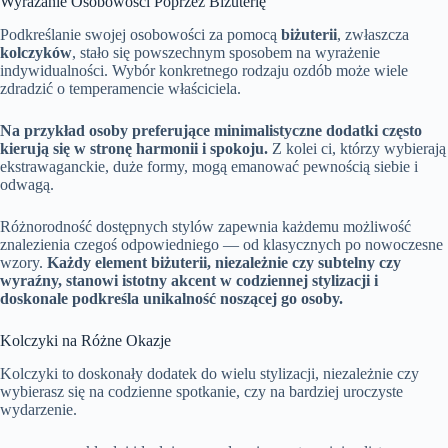
Wyrażanie Osobowości Poprzez Biżuterię
Podkreślanie swojej osobowości za pomocą
biżuterii
, zwłaszcza
kolczyków
, stało się powszechnym sposobem na wyrażenie
indywidualności. Wybór konkretnego rodzaju ozdób może wiele
zdradzić o temperamencie właściciela.
Na przykład osoby preferujące minimalistyczne dodatki często
kierują się w stronę harmonii i spokoju.
Z kolei ci, którzy wybierają
ekstrawaganckie, duże formy, mogą emanować pewnością siebie i
odwagą.
Różnorodność dostępnych stylów zapewnia każdemu możliwość
znalezienia czegoś odpowiedniego — od klasycznych po nowoczesne
wzory.
Każdy element biżuterii, niezależnie czy subtelny czy
wyraźny, stanowi istotny akcent w codziennej stylizacji i
doskonale podkreśla unikalność noszącej go osoby.
Kolczyki na Różne Okazje
Kolczyki to doskonały dodatek do wielu stylizacji, niezależnie czy
wybierasz się na codzienne spotkanie, czy na bardziej uroczyste
wydarzenie.