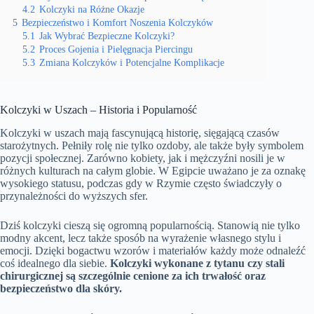
4.2
Kolczyki na Różne Okazje
5
Bezpieczeństwo i Komfort Noszenia Kolczyków
5.1
Jak Wybrać Bezpieczne Kolczyki?
5.2
Proces Gojenia i Pielęgnacja Piercingu
5.3
Zmiana Kolczyków i Potencjalne Komplikacje
Kolczyki w Uszach – Historia i Popularność
Kolczyki w uszach mają fascynującą historię, sięgającą czasów
starożytnych. Pełniły rolę nie tylko ozdoby, ale także były symbolem
pozycji społecznej. Zarówno kobiety, jak i mężczyźni nosili je w
różnych kulturach na całym globie. W Egipcie uważano je za oznakę
wysokiego statusu, podczas gdy w Rzymie często świadczyły o
przynależności do wyższych sfer.
Dziś kolczyki cieszą się ogromną popularnością. Stanowią nie tylko
modny akcent, lecz także sposób na wyrażenie własnego stylu i
emocji. Dzięki bogactwu wzorów i materiałów każdy może odnaleźć
coś idealnego dla siebie.
Kolczyki wykonane z tytanu czy stali
chirurgicznej są szczególnie cenione za ich trwałość oraz
bezpieczeństwo dla skóry.