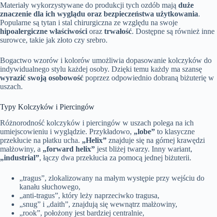
Materiały wykorzystywane do produkcji tych ozdób mają
duże
znaczenie dla ich wyglądu oraz bezpieczeństwa użytkowania
.
Popularne są tytan i stal chirurgiczna ze względu na swoje
hipoalergiczne właściwości
oraz
trwałość
. Dostępne są również inne
surowce, takie jak złoto czy srebro.
Bogactwo wzorów i kolorów umożliwia dopasowanie kolczyków do
indywidualnego stylu każdej osoby. Dzięki temu każdy ma szansę
wyrazić swoją osobowość
poprzez odpowiednio dobraną biżuterię w
uszach.
Typy Kolczyków i Piercingów
Różnorodność kolczyków i piercingów w uszach polega na ich
umiejscowieniu i wyglądzie. Przykładowo,
„lobe”
to klasyczne
przekłucie na płatku ucha.
„Helix”
znajduje się na górnej krawędzi
małżowiny, a
„forward helix”
jest bliżej twarzy. Inny wariant,
„industrial”
, łączy dwa przekłucia za pomocą jednej biżuterii.
„tragus”, zlokalizowany na małym występie przy wejściu do
kanału słuchowego,
„anti-tragus”, który leży naprzeciwko tragusa,
„snug” i „daith”, znajdują się wewnątrz małżowiny,
„rook”, położony jest bardziej centralnie,