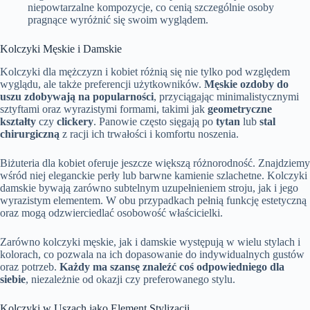
niepowtarzalne kompozycje, co cenią szczególnie osoby
pragnące wyróżnić się swoim wyglądem.
Kolczyki Męskie i Damskie
Kolczyki dla mężczyzn i kobiet różnią się nie tylko pod względem
wyglądu, ale także preferencji użytkowników.
Męskie ozdoby do
uszu zdobywają na popularności
, przyciągając minimalistycznymi
sztyftami oraz wyrazistymi formami, takimi jak
geometryczne
kształty
czy
clickery
. Panowie często sięgają po
tytan
lub
stal
chirurgiczną
z racji ich trwałości i komfortu noszenia.
Biżuteria dla kobiet oferuje jeszcze większą różnorodność. Znajdziemy
wśród niej eleganckie perły lub barwne kamienie szlachetne. Kolczyki
damskie bywają zarówno subtelnym uzupełnieniem stroju, jak i jego
wyrazistym elementem. W obu przypadkach pełnią funkcję estetyczną
oraz mogą odzwierciedlać osobowość właścicielki.
Zarówno kolczyki męskie, jak i damskie występują w wielu stylach i
kolorach, co pozwala na ich dopasowanie do indywidualnych gustów
oraz potrzeb.
Każdy ma szansę znaleźć coś odpowiedniego dla
siebie
, niezależnie od okazji czy preferowanego stylu.
Kolczyki w Uszach jako Element Stylizacji