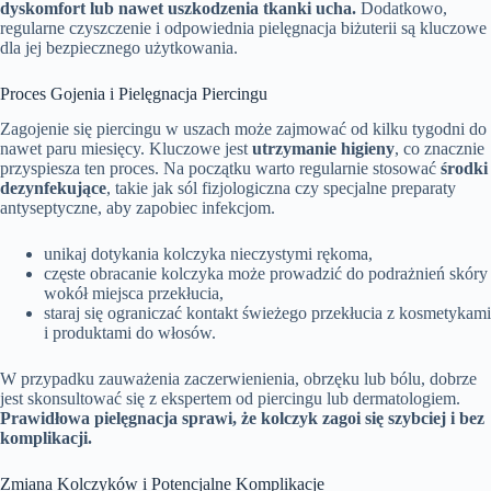
dyskomfort lub nawet uszkodzenia tkanki ucha.
Dodatkowo,
regularne czyszczenie i odpowiednia pielęgnacja biżuterii są kluczowe
dla jej bezpiecznego użytkowania.
Proces Gojenia i Pielęgnacja Piercingu
Zagojenie się piercingu w uszach może zajmować od kilku tygodni do
nawet paru miesięcy. Kluczowe jest
utrzymanie higieny
, co znacznie
przyspiesza ten proces. Na początku warto regularnie stosować
środki
dezynfekujące
, takie jak sól fizjologiczna czy specjalne preparaty
antyseptyczne, aby zapobiec infekcjom.
unikaj dotykania kolczyka nieczystymi rękoma,
częste obracanie kolczyka może prowadzić do podrażnień skóry
wokół miejsca przekłucia,
staraj się ograniczać kontakt świeżego przekłucia z kosmetykami
i produktami do włosów.
W przypadku zauważenia zaczerwienienia, obrzęku lub bólu, dobrze
jest skonsultować się z ekspertem od piercingu lub dermatologiem.
Prawidłowa pielęgnacja sprawi, że kolczyk zagoi się szybciej i bez
komplikacji.
Zmiana Kolczyków i Potencjalne Komplikacje