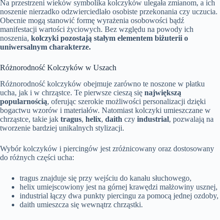
Na przestrzeni wieków symbolika kolczyków ulegała zmianom, a ich
noszenie nierzadko odzwierciedlało osobiste przekonania czy uczucia.
Obecnie mogą stanowić formę wyrażenia osobowości bądź
manifestacji wartości życiowych. Bez względu na powody ich
noszenia,
kolczyki pozostają stałym elementem biżuterii o
uniwersalnym charakterze.
Różnorodność Kolczyków w Uszach
Różnorodność kolczyków obejmuje zarówno te noszone w płatku
ucha, jak i w chrząstce. Te pierwsze cieszą się
największą
popularnością
, oferując szerokie możliwości personalizacji dzięki
bogactwu wzorów i materiałów. Natomiast kolczyki umieszczane w
chrząstce, takie jak
tragus
,
helix
,
daith
czy
industrial
, pozwalają na
tworzenie bardziej unikalnych stylizacji.
Wybór kolczyków i piercingów jest zróżnicowany oraz dostosowany
do różnych części ucha:
tragus znajduje się przy wejściu do kanału słuchowego,
helix umiejscowiony jest na górnej krawędzi małżowiny usznej,
industrial łączy dwa punkty piercingu za pomocą jednej ozdoby,
daith umieszcza się wewnątrz chrząstki.