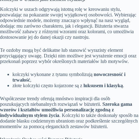
Kolczyki w uszach odgrywają istotną rolę w kreowaniu stylu,
pozwalając na pokazanie swojej wyjątkowej osobowości. Wybierając
odpowiednie modele, możemy znacząco wpłynąć na nasz wygląd,
dodając mu zarówno charakteru, jak i elegancji. Biżuteria stwarza
możliwość zabawy z różnymi wzorami oraz kolorami, co umożliwia
dostosowanie jej do danej okazji czy nastroju.
Te ozdoby mogą być delikatne lub stanowić wyrazisty element
przyciągający uwagę. Dzięki nim możliwe jest wyrażenie emocji oraz
przekonań poprzez wybór określonych materiałów lub motywów.
kolczyki wykonane z tytanu symbolizują
nowoczesność i
trwałość
,
złote kolczyki często kojarzone są z
luksusem i klasyką
.
Współczesne trendy oferują mnóstwo inspiracji dla osób
poszukujących niebanalnych rozwiązań w biżuterii.
Szeroka gama
wzorów i kształtów umożliwia personalizację zgodną z
indywidualnym stylem życia
. Kolczyki to także doskonały sposób na
dodanie blasku codziennym ubraniom oraz podkreślenie szczególnych
momentów za pomocą eleganckich zestawów biżuterii.