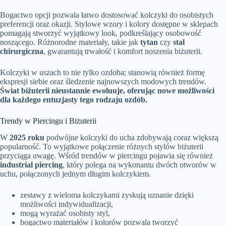
Bogactwo opcji pozwala łatwo dostosować kolczyki do osobistych
preferencji oraz okazji. Stylowe wzory i kolory dostępne w sklepach
pomagają stworzyć wyjątkowy look, podkreślający osobowość
noszącego. Różnorodne materiały, takie jak
tytan
czy
stal
chirurgiczna
, gwarantują trwałość i komfort noszenia biżuterii.
Kolczyki w uszach to nie tylko ozdoba; stanowią również formę
ekspresji siebie oraz śledzenie najnowszych modowych trendów.
Świat biżuterii nieustannie ewoluuje, oferując nowe możliwości
dla każdego entuzjasty tego rodzaju ozdób.
Trendy w Piercingu i Biżuterii
W
2025 roku
podwójne kolczyki do ucha zdobywają coraz większą
popularność. To wyjątkowe połączenie różnych stylów biżuterii
przyciąga uwagę. Wśród trendów w piercingu pojawia się również
industrial piercing
, który polega na wykonaniu dwóch otworów w
uchu, połączonych jednym długim kolczykiem.
zestawy z wieloma kolczykami zyskują uznanie dzięki
możliwości indywidualizacji,
mogą wyrażać osobisty styl,
bogactwo materiałów i kolorów pozwala tworzyć