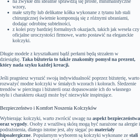
na zwykłe dni idealnie sprawdzą się proste, minimalistyczne
wzory,
małe sztyfty lub delikatne kółka wykonane z tytanu lub stali
chirurgicznej świetnie komponują się z różnymi ubraniami,
dodając odrobinę subtelności,
z kolei przy bardziej formalnych okazjach, takich jak wesela czy
oficjalne uroczystości firmowe, warto postawić na eleganckie
kolczyki.
Długie modele z kryształkami bądź perłami będą strzałem w
dziesiątkę.
Taka biżuteria to także znakomity pomysł na prezent,
który nada szyku każdej kreacji.
Jeśli pragniesz wyrazić swoją indywidualność poprzez biżuterię, warto
rozważyć modne kolczyki w śmiałych wzorach i kolorach. Śledzenie
trendów w piercingu i biżuterii oraz dopasowanie ich do własnego
stylu i charakteru okazji może być niezwykle inspirujące.
Bezpieczeństwo i Komfort Noszenia Kolczyków
Wybierając kolczyki, warto zwrócić uwagę na
aspekt bezpieczeństwa
oraz wygody
. Osoby z wrażliwą skórą mogą być narażone na alergie i
podrażnienia, dlatego istotne jest, aby sięgać po
materiały
hipoalergiczne
. Popularnym wyborem są kolczyki wykonane ze
stali