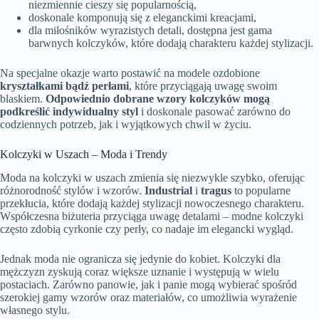
niezmiennie cieszy się popularnością,
doskonale komponują się z eleganckimi kreacjami,
dla miłośników wyrazistych detali, dostępna jest gama
barwnych kolczyków, które dodają charakteru każdej stylizacji.
Na specjalne okazje warto postawić na modele ozdobione
kryształkami bądź perłami
, które przyciągają uwagę swoim
blaskiem.
Odpowiednio dobrane wzory kolczyków mogą
podkreślić indywidualny styl
i doskonale pasować zarówno do
codziennych potrzeb, jak i wyjątkowych chwil w życiu.
Kolczyki w Uszach – Moda i Trendy
Moda na kolczyki w uszach zmienia się niezwykle szybko, oferując
różnorodność stylów i wzorów.
Industrial
i
tragus
to popularne
przekłucia, które dodają każdej stylizacji nowoczesnego charakteru.
Współczesna biżuteria przyciąga uwagę detalami – modne kolczyki
często zdobią cyrkonie czy perły, co nadaje im elegancki wygląd.
Jednak moda nie ogranicza się jedynie do kobiet. Kolczyki dla
mężczyzn zyskują coraz większe uznanie i występują w wielu
postaciach. Zarówno panowie, jak i panie mogą wybierać spośród
szerokiej gamy wzorów oraz materiałów, co umożliwia wyrażenie
własnego stylu.