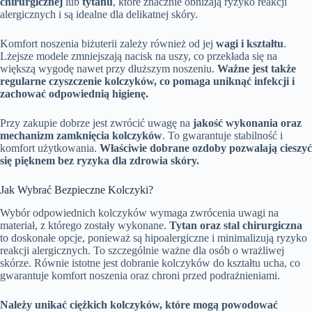
chirurgicznej
lub
tytanu
, które znacznie obniżają ryzyko reakcji
alergicznych i są idealne dla delikatnej skóry.
Komfort noszenia biżuterii zależy również od jej
wagi i kształtu
.
Lżejsze modele zmniejszają nacisk na uszy, co przekłada się na
większą wygodę nawet przy dłuższym noszeniu.
Ważne jest także
regularne czyszczenie kolczyków, co pomaga uniknąć infekcji i
zachować odpowiednią higienę.
Przy zakupie dobrze jest zwrócić uwagę na
jakość wykonania oraz
mechanizm zamknięcia kolczyków
. To gwarantuje stabilność i
komfort użytkowania.
Właściwie dobrane ozdoby pozwalają cieszyć
się pięknem bez ryzyka dla zdrowia skóry.
Jak Wybrać Bezpieczne Kolczyki?
Wybór odpowiednich kolczyków wymaga zwrócenia uwagi na
materiał, z którego zostały wykonane.
Tytan oraz stal chirurgiczna
to doskonałe opcje, ponieważ są hipoalergiczne i minimalizują ryzyko
reakcji alergicznych. To szczególnie ważne dla osób o wrażliwej
skórze. Równie istotne jest dobranie kolczyków do kształtu ucha, co
gwarantuje komfort noszenia oraz chroni przed podrażnieniami.
Należy unikać ciężkich kolczyków, które mogą powodować