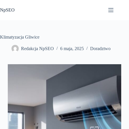
Przejdź
do
NpSEO
treści
Klimatyzacja Gliwice
Redakcja NpSEO
6 maja, 2025
Doradztwo