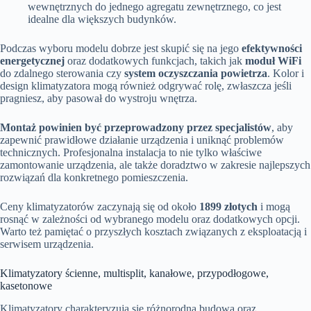
wewnętrznych do jednego agregatu zewnętrznego, co jest
idealne dla większych budynków.
Podczas wyboru modelu dobrze jest skupić się na jego
efektywności
energetycznej
oraz dodatkowych funkcjach, takich jak
moduł WiFi
do zdalnego sterowania czy
system oczyszczania powietrza
. Kolor i
design klimatyzatora mogą również odgrywać rolę, zwłaszcza jeśli
pragniesz, aby pasował do wystroju wnętrza.
Montaż powinien być przeprowadzony przez specjalistów
, aby
zapewnić prawidłowe działanie urządzenia i uniknąć problemów
technicznych. Profesjonalna instalacja to nie tylko właściwe
zamontowanie urządzenia, ale także doradztwo w zakresie najlepszych
rozwiązań dla konkretnego pomieszczenia.
Ceny klimatyzatorów zaczynają się od około
1899 złotych
i mogą
rosnąć w zależności od wybranego modelu oraz dodatkowych opcji.
Warto też pamiętać o przyszłych kosztach związanych z eksploatacją i
serwisem urządzenia.
Klimatyzatory ścienne, multisplit, kanałowe, przypodłogowe,
kasetonowe
Klimatyzatory charakteryzują się różnorodną budową oraz