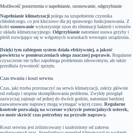
Możliwość poszerzenia o napełnianie, ozonowanie, odgrzybianie
Napełnianie klimatyzacji
polega na uzupełnieniu czynnika
chłodniczego, co jest kluczowe dla jej sprawnego funkcjonowania. Z
kolei
ozonowanie
wykorzystuje ozon do eliminacji bakterii i wirusów
z układu klimatyzacyjnego.
Odgrzybianie
natomiast usuwa grzyby i
pleśń rozwijające się w wilgotnych warunkach wewnątrz urządzenia.
Dzięki tym zabiegom system działa efektywniej, a jakość
powietrza w pomieszczeniach ulega znacznej poprawie.
Regularne
czyszczenie nie tylko zapobiega problemom zdrowotnym, ale także
przedłuża żywotność sprzętu.
Czas trwania i koszt serwisu
Czas, jaki trzeba przeznaczyć na serwis klimatyzacji, zależy głównie
od rodzaju i stopnia skomplikowania problemu. Zwykły przegląd
zazwyczaj zajmuje od jednej do dwóch godzin, natomiast bardziej
zaawansowane naprawy mogą wymagać więcej czasu.
Regularne
kontrole pozwalają na wczesne wykrycie potencjalnych usterek,
co może skrócić czas potrzebny na przyszłe naprawy.
Koszt serwisu jest zróżnicowany i uzależniony od zakresu
realizowanych prac. Standardowy przegląd klimatyzacji to wydatek