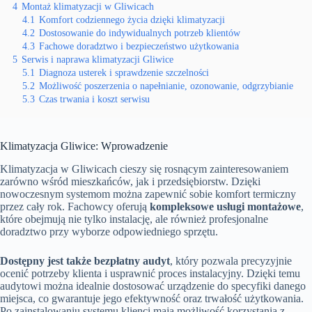
4
Montaż klimatyzacji w Gliwicach
4.1
Komfort codziennego życia dzięki klimatyzacji
4.2
Dostosowanie do indywidualnych potrzeb klientów
4.3
Fachowe doradztwo i bezpieczeństwo użytkowania
5
Serwis i naprawa klimatyzacji Gliwice
5.1
Diagnoza usterek i sprawdzenie szczelności
5.2
Możliwość poszerzenia o napełnianie, ozonowanie, odgrzybianie
5.3
Czas trwania i koszt serwisu
Klimatyzacja Gliwice: Wprowadzenie
Klimatyzacja w Gliwicach cieszy się rosnącym zainteresowaniem
zarówno wśród mieszkańców, jak i przedsiębiorstw. Dzięki
nowoczesnym systemom można zapewnić sobie komfort termiczny
przez cały rok. Fachowcy oferują
kompleksowe usługi montażowe
,
które obejmują nie tylko instalację, ale również profesjonalne
doradztwo przy wyborze odpowiedniego sprzętu.
Dostępny jest także bezpłatny audyt
, który pozwala precyzyjnie
ocenić potrzeby klienta i usprawnić proces instalacyjny. Dzięki temu
audytowi można idealnie dostosować urządzenie do specyfiki danego
miejsca, co gwarantuje jego efektywność oraz trwałość użytkowania.
Po zainstalowaniu systemu klienci mają możliwość korzystania z