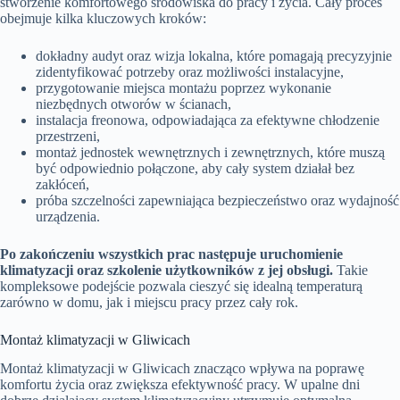
stworzenie komfortowego środowiska do pracy i życia. Cały proces
obejmuje kilka kluczowych kroków:
dokładny audyt oraz wizja lokalna, które pomagają precyzyjnie
zidentyfikować potrzeby oraz możliwości instalacyjne,
przygotowanie miejsca montażu poprzez wykonanie
niezbędnych otworów w ścianach,
instalacja freonowa, odpowiadająca za efektywne chłodzenie
przestrzeni,
montaż jednostek wewnętrznych i zewnętrznych, które muszą
być odpowiednio połączone, aby cały system działał bez
zakłóceń,
próba szczelności zapewniająca bezpieczeństwo oraz wydajność
urządzenia.
Po zakończeniu wszystkich prac następuje uruchomienie
klimatyzacji oraz szkolenie użytkowników z jej obsługi.
Takie
kompleksowe podejście pozwala cieszyć się idealną temperaturą
zarówno w domu, jak i miejscu pracy przez cały rok.
Montaż klimatyzacji w Gliwicach
Montaż klimatyzacji w Gliwicach znacząco wpływa na poprawę
komfortu życia oraz zwiększa efektywność pracy. W upalne dni