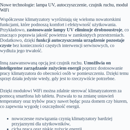
Nowe technologie: lampa UV, autoczyszczenie, czujnik ruchu, moduł
WiFi
Współczesne klimatyzatory wyróżniają się wieloma nowatorskimi
funkcjami, które podnoszą komfort i efektywność użytkowania.
Przykładowo,
zastosowanie lampy UV eliminuje drobnoustroje
, co
znacząco poprawia jakość powietrza w zamkniętych przestrzeniach.
Dodatkowo, dzięki
funkcji autoczyszczenia urządzenie pozostaje
czyste
bez konieczności częstych interwencji serwisowych, co
wydłuża jego trwałość.
Inną zaawansowaną opcją jest czujnik ruchu.
Umożliwia on
inteligentne zarządzanie zużyciem energii
poprzez dostosowanie
pracy klimatyzatora do obecności osób w pomieszczeniu. Dzięki temu
sprzęt działa jedynie wtedy, gdy jest to rzeczywiście potrzebne.
Dzięki modułowi WiFi można zdalnie sterować klimatyzatorem za
pomocą smartfona lub tabletu. Pozwala to na zmianę ustawień
temperatury oraz trybów pracy nawet będąc poza domem czy biurem,
co zapewnia wygodę i oszczędność energii.
nowoczesne rozwiązania czynią klimatyzatory bardziej
przyjaznymi dla użytkowników,
cicha praca oraz niskie zużycie energii,