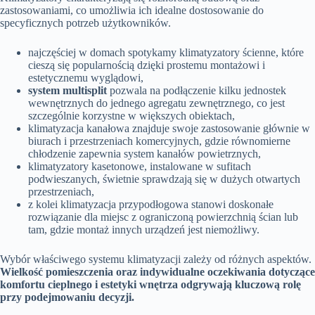
zastosowaniami, co umożliwia ich idealne dostosowanie do
specyficznych potrzeb użytkowników.
najczęściej w domach spotykamy klimatyzatory ścienne, które
cieszą się popularnością dzięki prostemu montażowi i
estetycznemu wyglądowi,
system multisplit
pozwala na podłączenie kilku jednostek
wewnętrznych do jednego agregatu zewnętrznego, co jest
szczególnie korzystne w większych obiektach,
klimatyzacja kanałowa znajduje swoje zastosowanie głównie w
biurach i przestrzeniach komercyjnych, gdzie równomierne
chłodzenie zapewnia system kanałów powietrznych,
klimatyzatory kasetonowe, instalowane w sufitach
podwieszanych, świetnie sprawdzają się w dużych otwartych
przestrzeniach,
z kolei klimatyzacja przypodłogowa stanowi doskonałe
rozwiązanie dla miejsc z ograniczoną powierzchnią ścian lub
tam, gdzie montaż innych urządzeń jest niemożliwy.
Wybór właściwego systemu klimatyzacji zależy od różnych aspektów.
Wielkość pomieszczenia oraz indywidualne oczekiwania dotyczące
komfortu cieplnego i estetyki wnętrza odgrywają kluczową rolę
przy podejmowaniu decyzji.