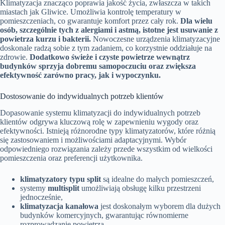
Klimatyzacja znacząco poprawia jakość życia, zwłaszcza w takich
miastach jak Gliwice. Umożliwia kontrolę temperatury w
pomieszczeniach, co gwarantuje komfort przez cały rok.
Dla wielu
osób, szczególnie tych z alergiami i astmą, istotne jest usuwanie z
powietrza kurzu i bakterii.
Nowoczesne urządzenia klimatyzacyjne
doskonale radzą sobie z tym zadaniem, co korzystnie oddziałuje na
zdrowie.
Dodatkowo świeże i czyste powietrze wewnątrz
budynków sprzyja dobremu samopoczuciu oraz zwiększa
efektywność zarówno pracy, jak i wypoczynku.
Dostosowanie do indywidualnych potrzeb klientów
Dopasowanie systemu klimatyzacji do indywidualnych potrzeb
klientów odgrywa kluczową rolę w zapewnieniu wygody oraz
efektywności. Istnieją różnorodne typy klimatyzatorów, które różnią
się zastosowaniem i możliwościami adaptacyjnymi. Wybór
odpowiedniego rozwiązania zależy przede wszystkim od wielkości
pomieszczenia oraz preferencji użytkownika.
klimatyzatory typu split
są idealne do małych pomieszczeń,
systemy
multisplit
umożliwiają obsługę kilku przestrzeni
jednocześnie,
klimatyzacja kanałowa
jest doskonałym wyborem dla dużych
budynków komercyjnych, gwarantując równomierne
rozprowadzanie powietrza,