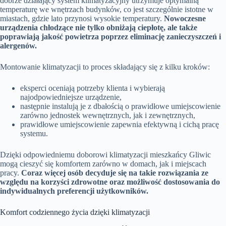
dobrze działający system klimatyzacyjny utrzymuje optymalną
temperaturę we wnętrzach budynków, co jest szczególnie istotne w
miastach, gdzie lato przynosi wysokie temperatury.
Nowoczesne
urządzenia chłodzące nie tylko obniżają ciepłotę, ale także
poprawiają jakość powietrza poprzez eliminację zanieczyszczeń i
alergenów.
Montowanie klimatyzacji to proces składający się z kilku kroków:
eksperci oceniają potrzeby klienta i wybierają
najodpowiedniejsze urządzenie,
następnie instalują je z dbałością o prawidłowe umiejscowienie
zarówno jednostek wewnętrznych, jak i zewnętrznych,
prawidłowe umiejscowienie zapewnia efektywną i cichą pracę
systemu.
Dzięki odpowiedniemu doborowi klimatyzacji mieszkańcy Gliwic
mogą cieszyć się komfortem zarówno w domach, jak i miejscach
pracy.
Coraz więcej osób decyduje się na takie rozwiązania ze
względu na korzyści zdrowotne oraz możliwość dostosowania do
indywidualnych preferencji użytkowników.
Komfort codziennego życia dzięki klimatyzacji