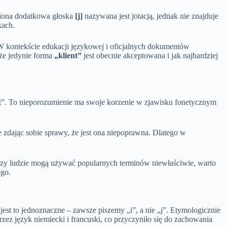
iona dodatkowa głoska
[j]
nazywana jest jotacją, jednak nie znajduje
kach.
 W kontekście edukacji językowej i oficjalnych dokumentów
 że jedynie forma
„klient”
jest obecnie akceptowana i jak najbardziej
ent”. To nieporozumienie ma swoje korzenie w zjawisku fonetycznym
dając sobie sprawy, że jest ona niepoprawna. Dlatego w
tórzy ludzie mogą używać popularnych terminów niewłaściwie, warto
ego.
est to jednoznaczne – zawsze piszemy „i”, a nie „j”. Etymologicznie
rzez język niemiecki i francuski, co przyczyniło się do zachowania