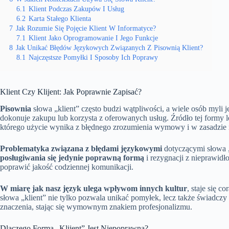
6.1
Klient Podczas Zakupów I Usług
6.2
Karta Stałego Klienta
7
Jak Rozumie Się Pojęcie Klient W Informatyce?
7.1
Klient Jako Oprogramowanie I Jego Funkcje
8
Jak Unikać Błędów Językowych Związanych Z Pisownią Klient?
8.1
Najczęstsze Pomyłki I Sposoby Ich Poprawy
Klient Czy Klijent: Jak Poprawnie Zapisać?
Pisownia
słowa „klient” często budzi wątpliwości, a wiele osób myli j
dokonuje zakupu lub korzysta z oferowanych usług. Źródło tej formy leż
którego użycie wynika z błędnego zrozumienia wymowy i w zasadzie 
Problematyka związana z błędami językowymi
dotyczącymi słowa „
posługiwania się jedynie poprawną formą
i rezygnacji z nieprawidł
poprawić jakość codziennej komunikacji.
W miarę jak nasz język ulega wpływom innych kultur
, staje się 
słowa „klient” nie tylko pozwala unikać pomyłek, lecz także świadczy 
znaczenia, stając się wymownym znakiem profesjonalizmu.
Dlaczego Forma „Klijent” Jest Niepoprawna?