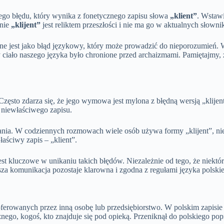
ego błędu, który wynika z fonetycznego zapisu słowa
„klient”
. Wstaw
anie
„klijent”
jest reliktem przeszłości i nie ma go w aktualnych słowni
ane jest jako błąd językowy, który może prowadzić do nieporozumień.
y ciało naszego języka było chronione przed archaizmami. Pamiętajmy,
 Często zdarza się, że jego wymowa jest mylona z błędną wersją „klij
o niewłaściwego zapisu.
a. W codziennych rozmowach wiele osób używa formy „klijent”, nie z
ściwy zapis – „klient”.
jest kluczowe w unikaniu takich błędów. Niezależnie od tego, że niek
sza komunikacja pozostaje klarowna i zgodna z regułami języka polski
ferowanych przez inną osobę lub przedsiębiorstwo. W polskim zapisie j
nego, kogoś, kto znajduje się pod opieką. Przeniknął do polskiego pop