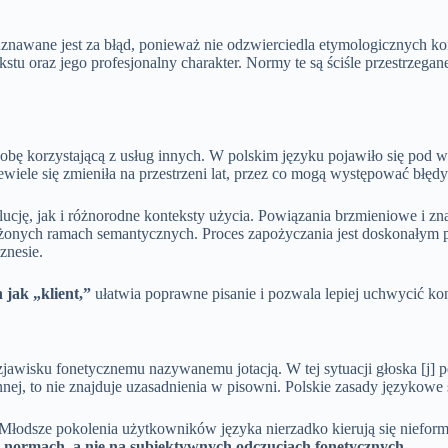
znawane jest za błąd, ponieważ nie odzwierciedla etymologicznych k
tu oraz jego profesjonalny charakter. Normy te są ściśle przestrzegan
sobę korzystającą z usług innych. W polskim języku pojawiło się pod 
iele się zmieniła na przestrzeni lat, przez co mogą występować błędy 
cję, jak i różnorodne konteksty użycia. Powiązania brzmieniowe i z
iżonych ramach semantycznych. Proces zapożyczania jest doskonałym 
znesie.
jak „klient,”
ułatwia poprawne pisanie i pozwala lepiej uchwycić kon
wisku fonetycznemu nazywanemu jotacją. W tej sytuacji głoska [j] p
j, to nie znajduje uzasadnienia w pisowni. Polskie zasady językowe
Młodsze pokolenia użytkowników języka nierzadko kierują się nieform
h normach, a nie na subiektywnych odczuciach fonetycznych
.