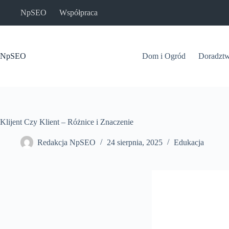
Przejdź
NpSEO
Współpraca
do
treści
NpSEO
Dom i Ogród
Doradzt
Klijent Czy Klient – Różnice i Znaczenie
Redakcja NpSEO
24 sierpnia, 2025
Edukacja