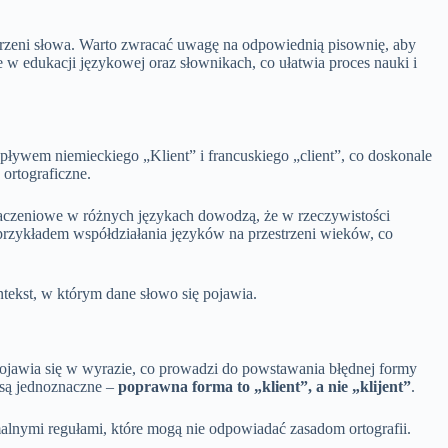
orzeni słowa. Warto zwracać uwagę na odpowiednią pisownię, aby
e w edukacji językowej oraz słownikach, co ułatwia proces nauki i
wpływem niemieckiego „Klient” i francuskiego „client”, co doskonale
ortograficzne.
naczeniowe w różnych językach dowodzą, że w rzeczywistości
przykładem współdziałania języków na przestrzeni wieków, co
tekst, w którym dane słowo się pojawia.
ojawia się w wyrazie, co prowadzi do powstawania błędnej formy
 są jednoznaczne –
poprawna forma to „klient”, a nie „klijent”
.
alnymi regułami, które mogą nie odpowiadać zasadom ortografii.