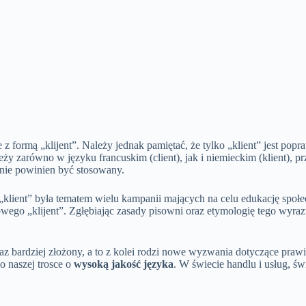
e z formą „klijent”. Należy jednak pamiętać, że tylko „klient” jest po
y zarówno w języku francuskim (client), jak i niemieckim (klient), prz
nie powinien być stosowany.
klient” była tematem wielu kampanii mających na celu edukację społe
owego „klijent”. Zgłębiając zasady pisowni oraz etymologię tego wyra
coraz bardziej złożony, a to z kolei rodzi nowe wyzwania dotyczące p
o naszej trosce o
wysoką jakość języka
. W świecie handlu i usług, ś