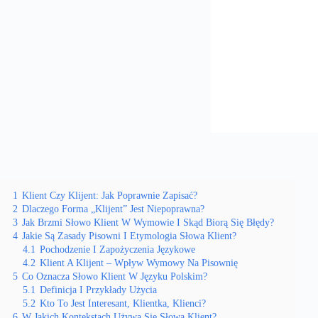
1
Klient Czy Klijent: Jak Poprawnie Zapisać?
2
Dlaczego Forma „Klijent” Jest Niepoprawna?
3
Jak Brzmi Słowo Klient W Wymowie I Skąd Biorą Się Błędy?
4
Jakie Są Zasady Pisowni I Etymologia Słowa Klient?
4.1
Pochodzenie I Zapożyczenia Językowe
4.2
Klient A Klijent – Wpływ Wymowy Na Pisownię
5
Co Oznacza Słowo Klient W Języku Polskim?
5.1
Definicja I Przykłady Użycia
5.2
Kto To Jest Interesant, Klientka, Klienci?
6
W Jakich Kontekstach Używa Się Słowa Klient?