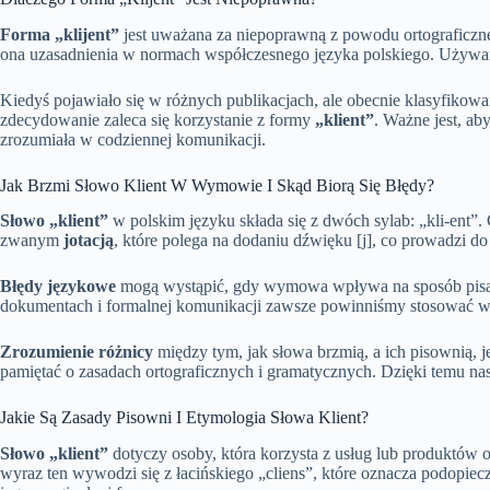
Forma „klijent”
jest uważana za niepoprawną z powodu ortograficzn
ona uzasadnienia w normach współczesnego języka polskiego. Używ
Kiedyś pojawiało się w różnych publikacjach, ale obecnie klasyfikow
zdecydowanie zaleca się korzystanie z formy
„klient”
. Ważne jest, ab
zrozumiała w codziennej komunikacji.
Jak Brzmi Słowo Klient W Wymowie I Skąd Biorą Się Błędy?
Słowo „klient”
w polskim języku składa się z dwóch sylab: „kli-ent”.
zwanym
jotacją
, które polega na dodaniu dźwięku [j], co prowadzi d
Błędy językowe
mogą wystąpić, gdy wymowa wpływa na sposób pisani
dokumentach i formalnej komunikacji zawsze powinniśmy stosować wła
Zrozumienie różnicy
między tym, jak słowa brzmią, a ich pisownią, 
pamiętać o zasadach ortograficznych i gramatycznych. Dzięki temu na
Jakie Są Zasady Pisowni I Etymologia Słowa Klient?
Słowo „klient”
dotyczy osoby, która korzysta z usług lub produktów o
wyraz ten wywodzi się z łacińskiego „cliens”, które oznacza podopiecz