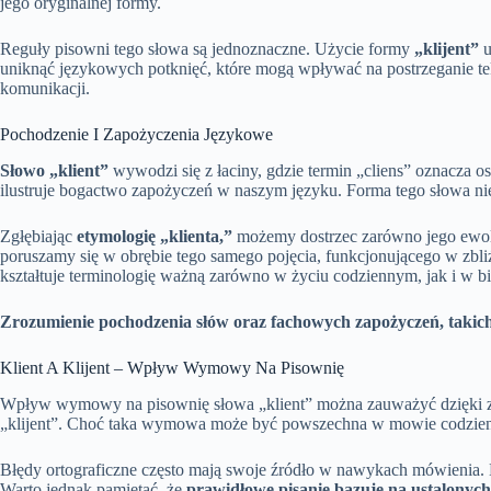
jego oryginalnej formy.
Reguły pisowni tego słowa są jednoznaczne. Użycie formy
„klijent”
u
uniknąć językowych potknięć, które mogą wpływać na postrzeganie teks
komunikacji.
Pochodzenie I Zapożyczenia Językowe
Słowo „klient”
wywodzi się z łaciny, gdzie termin „cliens” oznacza o
ilustruje bogactwo zapożyczeń w naszym języku. Forma tego słowa niew
Zgłębiając
etymologię „klienta,”
możemy dostrzec zarówno jego ewolu
poruszamy się w obrębie tego samego pojęcia, funkcjonującego w zbl
kształtuje terminologię ważną zarówno w życiu codziennym, jak i w bi
Zrozumienie pochodzenia słów oraz fachowych zapożyczeń, takich 
Klient A Klijent – Wpływ Wymowy Na Pisownię
Wpływ wymowy na pisownię słowa „klient” można zauważyć dzięki zja
„klijent”. Choć taka wymowa może być powszechna w mowie codzienne
Błędy ortograficzne często mają swoje źródło w nawykach mówienia. 
Warto jednak pamiętać, że
prawidłowe pisanie bazuje na ustalonyc