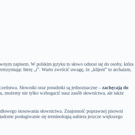
prawnym zapisem. W polskim języku to słowo odnosi się do osoby, która
etrzymując literę „i”. Warto zwrócić uwagę, że „klijent” to archaizm,
czeństwa. Słowniki oraz poradniki są jednoznaczne –
zachęcają do
zu, możemy nie tylko wzbogacić nasz zasób słownictwa, ale także
rawidłowego stosowania słownictwa. Znajomość poprawnej pisowni
wiadome posługiwanie się terminologią nabiera jeszcze większego