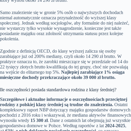
który wynosi około 14 290 zł brutto.
Samo znalezienie się w gronie 5% osób o najwyższych dochodach
niemal automatycznie oznacza przynależność do wyższej klasy
społecznej. Jednak według socjologów, aby formalnie do niej należeć,
nie wystarczy tylko wysokie wynagrodzenie, konieczne jest także
posiadanie majątku oraz zdolność utrzymania statusu przez kolejne
pokolenia.
Zgodnie z definicją OECD, do klasy wyższej zalicza się osoby
zarabiające już od 200% mediany, czyli około 14 290 zł brutto. W
praktyce oznacza to, że zarobki mieszczące się w przedziale od 14 do
22 tysięcy złotych brutto kwalifikują do tej grupy, choć nie pozwalają
na wejście do elitarnego top 5%.
Najlepiej zarabiające 1% osiąga
miesięczne dochody przekraczające około 39 000 zł brutto.
Ile oszczędności posiada standardowa rodzina z klasy średniej?
Szczegółowe i aktualne informacje o oszczędnościach przeciętnej
rodziny z polskiej klasy średniej są trudne do znalezienia.
Ostatni
kompleksowy raport NBP dotyczący majątku gospodarstw domowych
pochodzi z 2016 roku i wskazywał, że mediana aktywów finansowych
wynosiła wtedy
15 300 zł
. Dane z ostatnich lat obejmują już wszystkie
gospodarstwa domowe w Polsce. Według raportów z lat
2024-2025
,
aż
63% z nich deklaruje posiadanie oszczędności
, co oznacza