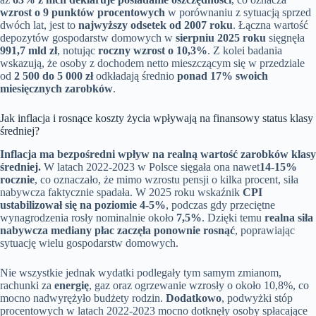
wzrost o 9 punktów procentowych
w porównaniu z sytuacją sprzed
dwóch lat, jest to
najwyższy odsetek od 2007 roku
. Łączna wartość
depozytów gospodarstw domowych w
sierpniu 2025 roku
sięgnęła
991,7 mld zł
, notując
roczny wzrost o 10,3%
. Z kolei badania
wskazują, że osoby z dochodem netto mieszczącym się w przedziale
od
2 500 do 5 000 zł
odkładają średnio
ponad 17% swoich
miesięcznych zarobków
.
Jak inflacja i rosnące koszty życia wpływają na finansowy status klasy
średniej?
Inflacja ma bezpośredni wpływ na realną wartość zarobków klasy
średniej.
W latach 2022-2023 w Polsce sięgała ona nawet
14-15%
rocznie
, co oznaczało, że mimo wzrostu pensji o kilka procent, siła
nabywcza faktycznie spadała. W 2025 roku wskaźnik
CPI
ustabilizował się na poziomie 4-5%
, podczas gdy przeciętne
wynagrodzenia rosły nominalnie około
7,5%
. Dzięki temu
realna siła
nabywcza mediany płac zaczęła ponownie rosnąć
, poprawiając
sytuację wielu gospodarstw domowych.
Nie wszystkie jednak wydatki podlegały tym samym zmianom,
rachunki za
energię
, gaz oraz ogrzewanie wzrosły o około 10,8%, co
mocno nadwyrężyło budżety rodzin.
Dodatkowo
, podwyżki stóp
procentowych w latach 2022-2023 mocno dotknęły osoby spłacające