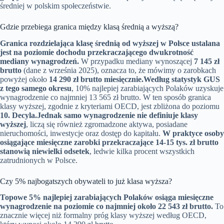
średniej w polskim społeczeństwie.
Gdzie przebiega granica między klasą średnią a wyższą?
Granica rozdzielająca klasę średnią od wyższej w Polsce ustalana
jest na poziomie dochodu przekraczającego dwukrotność
mediany wynagrodzeń.
W przypadku mediany wynoszącej
7 145 zł
brutto
(dane z września 2025), oznacza to, że mówimy o zarobkach
powyżej około
14 290 zł brutto miesięcznie.
Według statystyk GUS
z tego samego okresu
, 10% najlepiej zarabiających Polaków uzyskuje
wynagrodzenie co najmniej 13 565 zł brutto. W ten sposób granica
klasy wyższej, zgodnie z kryteriami OECD, jest zbliżona do poziomu
10. Decyla.
Jednak samo wynagrodzenie nie definiuje klasy
wyższej
, liczą się również zgromadzone aktywa, posiadane
nieruchomości, inwestycje oraz dostęp do kapitału.
W praktyce osoby
osiągające miesięczne zarobki przekraczające 14-15 tys. zł brutto
stanowią niewielki odsetek
, ledwie kilka procent wszystkich
zatrudnionych w Polsce.
Czy 5% najbogatszych obywateli to już klasa wyższa?
Topowe 5% najlepiej zarabiających Polaków osiąga miesięczne
wynagrodzenie na poziomie co najmniej około 22 543 zł brutto.
To
znacznie więcej niż formalny próg klasy wyższej według OECD,