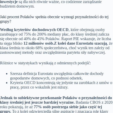
inwestycje
są dla nich równie ważne, co codzienne zarządzanie
budżetem domowym.
Jaki procent Polaków spełnia obecnie wymogi przynależności do tej
grupy?
Według kryteriów dochodowych OECD
, które obejmują osoby
zarabiające od 75% do 200% mediany płac, do klasy średniej zalicza
się obecnie od 40% do 45% Polaków. Raport PIE wskazuje, że liczba
ta sięga blisko
12 milionów osób.
Z kolei dane Eurostatu szacują
, że
klasa średnia to około 68% społeczeństwa, choć wynik ten zależy od
zastosowanej metody oraz uwzględnienia parytetu siły nabywczej.
Różnice w statystykach wynikają z odmiennych podejść:
Szersza definicja Eurostatu uwzględnia całkowite dochody
gospodarstw domowych, co podnosi odsetek,
Kryteria OECD koncentrują się jedynie na zarobkach z umów o
pracę, przez co wskaźnik jest niższy.
Jednak to subiektywne przekonanie Polaków o przynależności do
klasy średniej jest jeszcze bardziej wyraźne.
Badania CBOS z 2020
roku pokazują, że aż
77% osób postrzega siebie jako część tej
grupy.
To z kolei odzwierciedla silne aspiracje i znaczącą rolę klasy