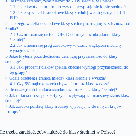
1
Ile trzeba zarabiać, żeby należeć do klasy średniej w Polsce?
1.1
Jakie kwoty netto i brutto zwykle przypisuje się klasie średniej?
1.2
Jakie są widełki zarobkowe klasy średniej według danych GUS i
PIE?
2
Dlaczego widełki dochodowe klasy średniej różnią się w zależności od
źródła?
2.1
Czym różni się metoda OECD od innych w określaniu klasy
średniej?
2.2
Jak zmienia się próg zarobkowy w czasie względem mediany
wynagrodzeń?
3
Jakie kryteria poza dochodem definiują przynależność do klasy
średniej?
3.1
Jaki procent Polaków spełnia obecnie wymogi przynależności do
tej grupy?
4
Gdzie przebiega granica między klasą średnią a wyższą?
4.1
Czy 5% najbogatszych obywateli to już klasa wyższa?
5
Ile oszczędności posiada standardowa rodzina z klasy średniej?
6
Jak inflacja i rosnące koszty życia wpływają na finansowy status klasy
średniej?
7
Jak zarobki polskiej klasy średniej wypadają na tle innych krajów
Europy?
Ile trzeba zarabiać, żeby należeć do klasy średniej w Polsce?