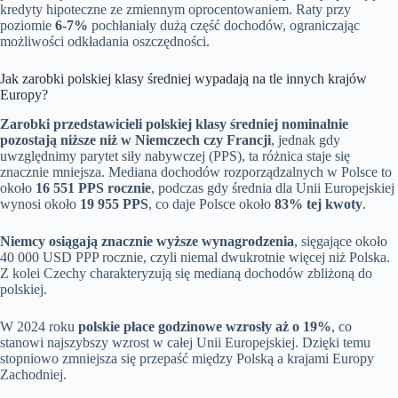
kredyty hipoteczne ze zmiennym oprocentowaniem. Raty przy
poziomie
6-7%
pochłaniały dużą część dochodów, ograniczając
możliwości odkładania oszczędności.
Jak zarobki polskiej klasy średniej wypadają na tle innych krajów
Europy?
Zarobki przedstawicieli polskiej klasy średniej nominalnie
pozostają niższe niż w Niemczech czy Francji
, jednak gdy
uwzględnimy parytet siły nabywczej (PPS), ta różnica staje się
znacznie mniejsza. Mediana dochodów rozporządzalnych w Polsce to
około
16 551 PPS rocznie
, podczas gdy średnia dla Unii Europejskiej
wynosi około
19 955 PPS
, co daje Polsce około
83% tej kwoty
.
Niemcy osiągają znacznie wyższe wynagrodzenia
, sięgające około
40 000 USD PPP rocznie, czyli niemal dwukrotnie więcej niż Polska.
Z kolei Czechy charakteryzują się medianą dochodów zbliżoną do
polskiej.
W 2024 roku
polskie płace godzinowe wzrosły aż o 19%
, co
stanowi najszybszy wzrost w całej Unii Europejskiej. Dzięki temu
stopniowo zmniejsza się przepaść między Polską a krajami Europy
Zachodniej.