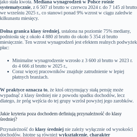
jako stała kwota.
Mediana wynagrodzeń w Polsce rośnie
systematycznie
, z 6 507 zł brutto w czerwcu 2024 r. do 7 145 zł brutto
we wrześniu 2025 r., co stanowi ponad 9% wzrost w ciągu zaledwie
kilkunastu miesięcy.
Dolna granica klasy średniej
, ustalona na poziomie 75% mediany,
podniosła się z około 4 880 zł brutto do około 5 354 zł brutto
miesięcznie. Ten wzrost wynagrodzeń jest efektem realnych podwyżek
płac:
Minimalne wynagrodzenie wzrosło z 3 600 zł brutto w 2023 r.
do 4 666 zł brutto w 2025 r.,
Coraz więcej pracowników znajduje zatrudnienie w lepiej
płatnych branżach.
W praktyce oznacza to
, że ktoś otrzymujący stałą pensję może
wypadnąć z klasy średniej nie z powodu spadku dochodów, lecz
dlatego, że próg wejścia do tej grupy wzrósł powyżej jego zarobków.
Jakie kryteria poza dochodem definiują przynależność do klasy
średniej?
Przynależność do
klasy średniej
nie zależy wyłącznie od wysokości
dochodów. Istotne są również
wykształcenie
,
charakter