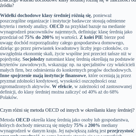
źródła?
Widełki dochodowe klasy średniej różnią się
, ponieważ
poszczególne organizacje i instytucje badawcze stosują odmienne
kryteria i metody analizy.
OECD
na przykład bazuje na medianie
wynagrodzeń pracowników najemnych, definiując klasę średnią jako
przedział od
75% do 200%
tej wartości.
Z kolei PIE
bierze pod
uwagę dochód rozporządzalny całego gospodarstwa domowego,
dzieląc go przez pierwiastek kwadratowy liczby jego członków, co
uwzględnia ekonomię skali, życie wspólne jest przecież tańsze niż w
pojedynkę.
Socjolodzy
natomiast klasę średnią określają na podstawie
kryteriów zawodowych, wskazując np. na specjalistów czy właścicieli
małych firm, bez odniesienia do konkretnych progów dochodowych.
Inne spojrzenie mają instytucje finansowe
, które oceniają ją przez
pryzmat zdolności kredytowej, wysokości oszczędności oraz
zgromadzonych aktywów.
W efekcie
, w zależności od zastosowanej
definicji, do klasy średniej można zaliczyć od 40% aż do 68%
Polaków.
Czym różni się metoda OECD od innych w określaniu klasy średniej?
Metoda
OECD
określa klasę średnią jako osoby lub gospodarstwa,
których dochody mieszczą się między
75%
a
200%
mediany
wynagrodzeń w danym kraju. Jej największą zaletą jest
przejrzystość