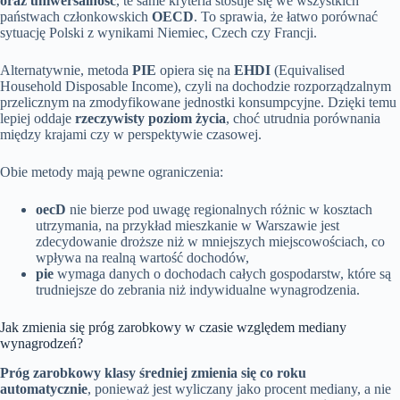
oraz uniwersalność
, te same kryteria stosuje się we wszystkich
państwach członkowskich
OECD
. To sprawia, że łatwo porównać
sytuację Polski z wynikami Niemiec, Czech czy Francji.
Alternatywnie, metoda
PIE
opiera się na
EHDI
(Equivalised
Household Disposable Income), czyli na dochodzie rozporządzalnym
przelicznym na zmodyfikowane jednostki konsumpcyjne. Dzięki temu
lepiej oddaje
rzeczywisty poziom życia
, choć utrudnia porównania
między krajami czy w perspektywie czasowej.
Obie metody mają pewne ograniczenia:
oecD
nie bierze pod uwagę regionalnych różnic w kosztach
utrzymania, na przykład mieszkanie w Warszawie jest
zdecydowanie droższe niż w mniejszych miejscowościach, co
wpływa na realną wartość dochodów,
pie
wymaga danych o dochodach całych gospodarstw, które są
trudniejsze do zebrania niż indywidualne wynagrodzenia.
Jak zmienia się próg zarobkowy w czasie względem mediany
wynagrodzeń?
Próg zarobkowy klasy średniej zmienia się co roku
automatycznie
, ponieważ jest wyliczany jako procent mediany, a nie