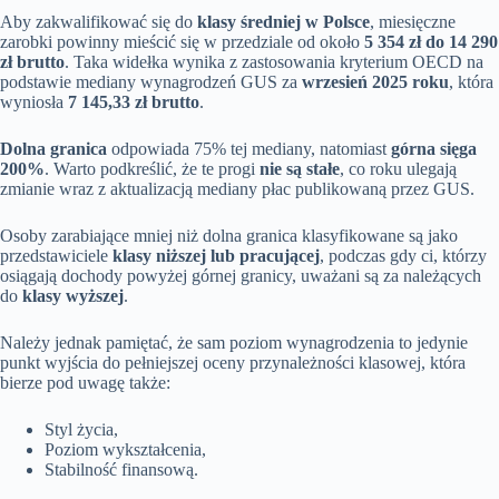
Aby zakwalifikować się do
klasy średniej w Polsce
, miesięczne
zarobki powinny mieścić się w przedziale od około
5 354 zł do 14 290
zł brutto
. Taka widełka wynika z zastosowania kryterium OECD na
podstawie mediany wynagrodzeń GUS za
wrzesień 2025 roku
, która
wyniosła
7 145,33 zł brutto
.
Dolna granica
odpowiada 75% tej mediany, natomiast
górna sięga
200%
. Warto podkreślić, że te progi
nie są stałe
, co roku ulegają
zmianie wraz z aktualizacją mediany płac publikowaną przez GUS.
Osoby zarabiające mniej niż dolna granica klasyfikowane są jako
przedstawiciele
klasy niższej lub pracującej
, podczas gdy ci, którzy
osiągają dochody powyżej górnej granicy, uważani są za należących
do
klasy wyższej
.
Należy jednak pamiętać, że sam poziom wynagrodzenia to jedynie
punkt wyjścia do pełniejszej oceny przynależności klasowej, która
bierze pod uwagę także:
Styl życia,
Poziom wykształcenia,
Stabilność finansową.