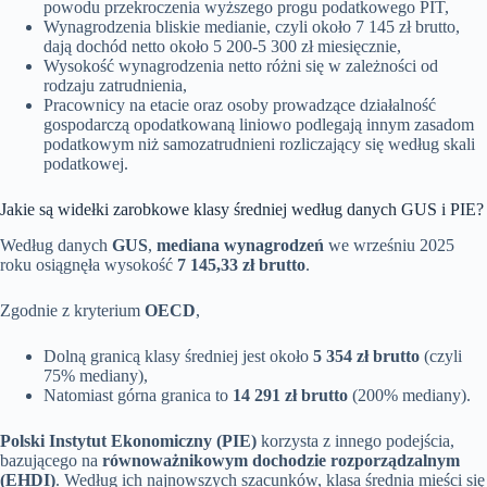
powodu przekroczenia wyższego progu podatkowego PIT,
Wynagrodzenia bliskie medianie, czyli około 7 145 zł brutto,
dają dochód netto około 5 200-5 300 zł miesięcznie,
Wysokość wynagrodzenia netto różni się w zależności od
rodzaju zatrudnienia,
Pracownicy na etacie oraz osoby prowadzące działalność
gospodarczą opodatkowaną liniowo podlegają innym zasadom
podatkowym niż samozatrudnieni rozliczający się według skali
podatkowej.
Jakie są widełki zarobkowe klasy średniej według danych GUS i PIE?
Według danych
GUS
,
mediana wynagrodzeń
we wrześniu 2025
roku osiągnęła wysokość
7 145,33 zł brutto
.
Zgodnie z kryterium
OECD
,
Dolną granicą klasy średniej jest około
5 354 zł brutto
(czyli
75% mediany),
Natomiast górna granica to
14 291 zł brutto
(200% mediany).
Polski Instytut Ekonomiczny (PIE)
korzysta z innego podejścia,
bazującego na
równoważnikowym dochodzie rozporządzalnym
(EHDI)
. Według ich najnowszych szacunków, klasa średnia mieści się