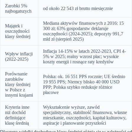
Zarobki 5%
od około 22 543 zł brutto miesięcznie
najbogatszych
Mediana aktywów finansowych z 2016: 15
Majątek i
300 zł; 63% gospodarstw deklaruje
oszczędności
oszczędności (2024-2025); depozyty 991,7
klasy średniej
mld zł (sierpień 2025)
Inflacja 14-15% w latach 2022-2023, CPI 4-
Wpływ inflacji
5% w 2025; realny wzrost płac; wysokie
(2022-2025)
koszty energii i rosnące raty kredytów
Porównanie
Polska: ok. 16 551 PPS rocznie; UE średnio
zarobków
19 955 PPS; Niemcy blisko 40 000 USD
klasy średniej
PPP; Polska szybko redukuje różnice
w Polsce z
płacowe
innymi krajami
Kryteria inne
Wykształcenie wyższe, zawód
niż dochód
specjalistyczny, stabilność finansowa, własne
definiujące
mieszkanie, oszczędności, kapitał kulturowy,
klasę średnią
aspiracje i planowanie przyszłości
Dlaczego widełki dochodowe klasy średniej różnią się w zależności od