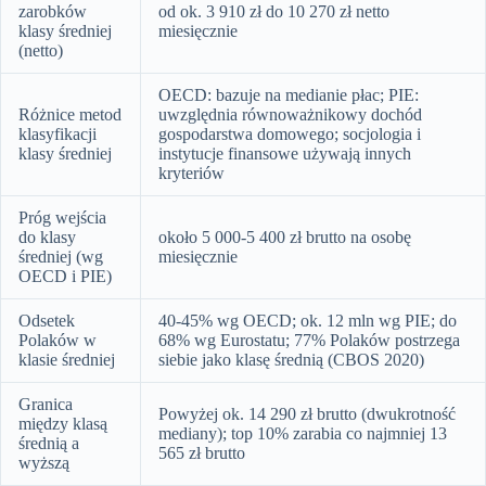
zarobków
od ok. 3 910 zł do 10 270 zł netto
klasy średniej
miesięcznie
(netto)
OECD: bazuje na medianie płac; PIE:
Różnice metod
uwzględnia równoważnikowy dochód
klasyfikacji
gospodarstwa domowego; socjologia i
klasy średniej
instytucje finansowe używają innych
kryteriów
Próg wejścia
do klasy
około 5 000-5 400 zł brutto na osobę
średniej (wg
miesięcznie
OECD i PIE)
Odsetek
40-45% wg OECD; ok. 12 mln wg PIE; do
Polaków w
68% wg Eurostatu; 77% Polaków postrzega
klasie średniej
siebie jako klasę średnią (CBOS 2020)
Granica
Powyżej ok. 14 290 zł brutto (dwukrotność
między klasą
mediany); top 10% zarabia co najmniej 13
średnią a
565 zł brutto
wyższą