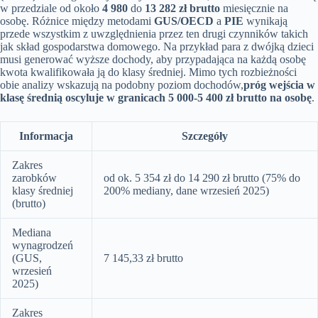
w przedziale od około
4 980
do
13 282 zł brutto
miesięcznie na
osobę. Różnice między metodami
GUS/OECD
a
PIE
wynikają
przede wszystkim z uwzględnienia przez ten drugi czynników takich
jak skład gospodarstwa domowego. Na przykład para z dwójką dzieci
musi generować wyższe dochody, aby przypadająca na każdą osobę
kwota kwalifikowała ją do klasy średniej. Mimo tych rozbieżności
obie analizy wskazują na podobny poziom dochodów,
próg wejścia w
klasę średnią oscyluje w granicach 5 000-5 400 zł brutto na osobę
.
Informacja
Szczegóły
Zakres
zarobków
od ok. 5 354 zł do 14 290 zł brutto (75% do
klasy średniej
200% mediany, dane wrzesień 2025)
(brutto)
Mediana
wynagrodzeń
(GUS,
7 145,33 zł brutto
wrzesień
2025)
Zakres