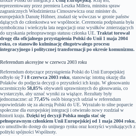
drodze Polski do integracji z
Unią Europejską
. Kraj ten,
reprezentowany przez premiera Leszka Millera, ministra spraw
zagranicznych Włodzimierza Cimoszewicza oraz minister ds.
europejskich Danutę Hübner, znalazł się wówczas w gronie państw
dążących do członkostwa we wspólnocie. Ceremonia podpisania była
symboliczna i wieńczyła lata negocjacji oraz wysiłków zmierzających
do uzyskania pełnoprawnego statusu członka UE.
Traktat torował
drogę dla oficjalnego przystąpienia Polski do Unii 1 maja 2004
roku, co stanowiło kulminację długotrwałego procesu
integracyjnego i politycznej transformacji po okresie komunizmu.
Referendum akcesyjne w czerwcu 2003 roku
Referendum dotyczące przystąpienia Polski do Unii Europejskiej
odbyło się
7 i 8 czerwca 2003 roku
, stanowiąc istotną okazję dla
Polaków do podjęcia decyzji o przyszłości ich kraju. W głosowaniu
uczestniczyło
58,85%
obywateli uprawnionych do głosowania, co
wystarczyło, aby uznać wyniki za wiążące. Rezultaty były
jednoznaczne: aż
77,45%
osób biorących udział w referendum
opowiedziało się za akcesją Polski do UE. Wyrażało to silne poparcie
społeczne dla europejskiej integracji i otwierało nowy rozdział w
historii kraju.
Dzięki tej decyzji Polska mogła stać się
pełnoprawnym członkiem Unii Europejskiej od 1 maja 2004 roku
,
co umożliwiło dostęp do unijnego rynku oraz korzyści wynikających z
polityki spójności Wspólnoty.