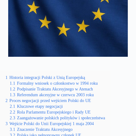
1
Historia integracji Polski z Unią Europejską
1.1
Formalny wniosek o członkostwo w 1994 roku
1.2
Podpisanie Traktatu Akcesyjnego w Atenach
1.3
Referendum akcesyjne w czerwcu 2003 roku
2
Proces negocjacji przed wejściem Polski do UE
2.1
Kluczowe etapy negocjacji
2.2
Rola Parlamentu Europejskiego i Rady UE
2.3
Zaangażowanie polskich polityków i społeczeństwa
3
Wejście Polski do Unii Europejskiej 1 maja 2004
3.1
Znaczenie Traktatu Akcesyjnego
3.2
Polska jako pełnoprawny członek UE