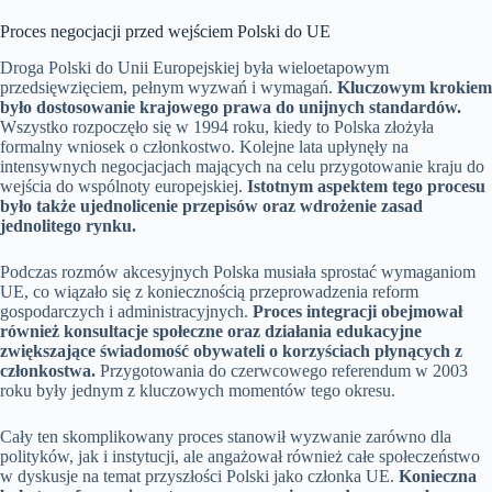
Proces negocjacji przed wejściem Polski do UE
Droga Polski do Unii Europejskiej była wieloetapowym
przedsięwzięciem, pełnym wyzwań i wymagań.
Kluczowym krokiem
było dostosowanie krajowego prawa do unijnych standardów.
Wszystko rozpoczęło się w 1994 roku, kiedy to Polska złożyła
formalny wniosek o członkostwo. Kolejne lata upłynęły na
intensywnych negocjacjach mających na celu przygotowanie kraju do
wejścia do wspólnoty europejskiej.
Istotnym aspektem tego procesu
było także ujednolicenie przepisów oraz wdrożenie zasad
jednolitego rynku.
Podczas rozmów akcesyjnych Polska musiała sprostać wymaganiom
UE, co wiązało się z koniecznością przeprowadzenia reform
gospodarczych i administracyjnych.
Proces integracji obejmował
również konsultacje społeczne oraz działania edukacyjne
zwiększające świadomość obywateli o korzyściach płynących z
członkostwa.
Przygotowania do czerwcowego referendum w 2003
roku były jednym z kluczowych momentów tego okresu.
Cały ten skomplikowany proces stanowił wyzwanie zarówno dla
polityków, jak i instytucji, ale angażował również całe społeczeństwo
w dyskusje na temat przyszłości Polski jako członka UE.
Konieczna