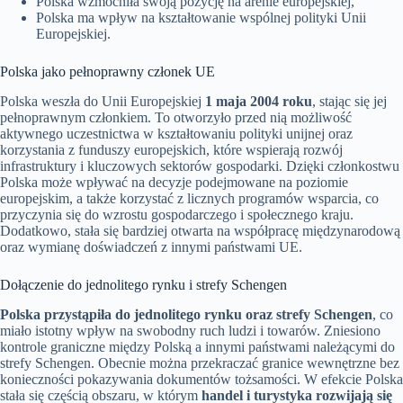
Polska wzmocniła swoją pozycję na arenie europejskiej,
Polska ma wpływ na kształtowanie wspólnej polityki Unii
Europejskiej.
Polska jako pełnoprawny członek UE
Polska weszła do Unii Europejskiej
1 maja 2004 roku
, stając się jej
pełnoprawnym członkiem. To otworzyło przed nią możliwość
aktywnego uczestnictwa w kształtowaniu polityki unijnej oraz
korzystania z funduszy europejskich, które wspierają rozwój
infrastruktury i kluczowych sektorów gospodarki. Dzięki członkostwu
Polska może wpływać na decyzje podejmowane na poziomie
europejskim, a także korzystać z licznych programów wsparcia, co
przyczynia się do wzrostu gospodarczego i społecznego kraju.
Dodatkowo, stała się bardziej otwarta na współpracę międzynarodową
oraz wymianę doświadczeń z innymi państwami UE.
Dołączenie do jednolitego rynku i strefy Schengen
Polska przystąpiła do jednolitego rynku oraz strefy Schengen
, co
miało istotny wpływ na swobodny ruch ludzi i towarów. Zniesiono
kontrole graniczne między Polską a innymi państwami należącymi do
strefy Schengen. Obecnie można przekraczać granice wewnętrzne bez
konieczności pokazywania dokumentów tożsamości. W efekcie Polska
stała się częścią obszaru, w którym
handel i turystyka rozwijają się