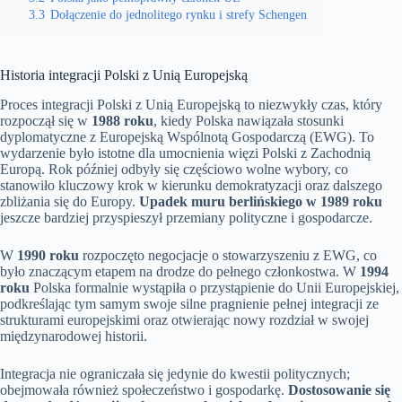
3.3
Dołączenie do jednolitego rynku i strefy Schengen
Historia integracji Polski z Unią Europejską
Proces integracji Polski z Unią Europejską to niezwykły czas, który
rozpoczął się w
1988 roku
, kiedy Polska nawiązała stosunki
dyplomatyczne z Europejską Wspólnotą Gospodarczą (EWG). To
wydarzenie było istotne dla umocnienia więzi Polski z Zachodnią
Europą. Rok później odbyły się częściowo wolne wybory, co
stanowiło kluczowy krok w kierunku demokratyzacji oraz dalszego
zbliżania się do Europy.
Upadek muru berlińskiego w 1989 roku
jeszcze bardziej przyspieszył przemiany polityczne i gospodarcze.
W
1990 roku
rozpoczęto negocjacje o stowarzyszeniu z EWG, co
było znaczącym etapem na drodze do pełnego członkostwa. W
1994
roku
Polska formalnie wystąpiła o przystąpienie do Unii Europejskiej,
podkreślając tym samym swoje silne pragnienie pełnej integracji ze
strukturami europejskimi oraz otwierając nowy rozdział w swojej
międzynarodowej historii.
Integracja nie ograniczała się jedynie do kwestii politycznych;
obejmowała również społeczeństwo i gospodarkę.
Dostosowanie się