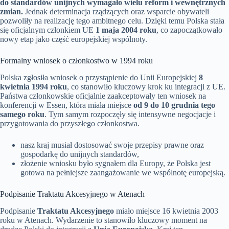
do standardów unijnych wymagało wielu reform i wewnętrznych
zmian.
Jednak determinacja rządzących oraz wsparcie obywateli
pozwoliły na realizację tego ambitnego celu. Dzięki temu Polska stała
się oficjalnym członkiem UE
1 maja 2004 roku
, co zapoczątkowało
nowy etap jako część europejskiej wspólnoty.
Formalny wniosek o członkostwo w 1994 roku
Polska zgłosiła wniosek o przystąpienie do Unii Europejskiej
8
kwietnia 1994 roku
, co stanowiło kluczowy krok ku integracji z UE.
Państwa członkowskie oficjalnie zaakceptowały ten wniosek na
konferencji w Essen, która miała miejsce
od 9 do 10 grudnia tego
samego roku
. Tym samym rozpoczęły się intensywne negocjacje i
przygotowania do przyszłego członkostwa.
nasz kraj musiał dostosować swoje przepisy prawne oraz
gospodarkę do unijnych standardów,
złożenie wniosku było sygnałem dla Europy, że Polska jest
gotowa na pełniejsze zaangażowanie we wspólnotę europejską.
Podpisanie Traktatu Akcesyjnego w Atenach
Podpisanie
Traktatu Akcesyjnego
miało miejsce 16 kwietnia 2003
roku w Atenach. Wydarzenie to stanowiło kluczowy moment na