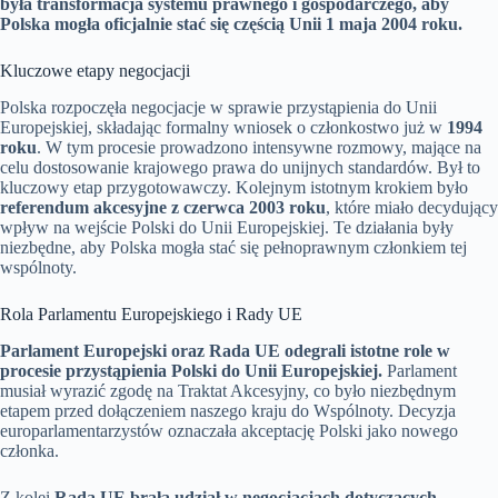
była transformacja systemu prawnego i gospodarczego, aby
Polska mogła oficjalnie stać się częścią Unii 1 maja 2004 roku.
Kluczowe etapy negocjacji
Polska rozpoczęła negocjacje w sprawie przystąpienia do Unii
Europejskiej, składając formalny wniosek o członkostwo już w
1994
roku
. W tym procesie prowadzono intensywne rozmowy, mające na
celu dostosowanie krajowego prawa do unijnych standardów. Był to
kluczowy etap przygotowawczy. Kolejnym istotnym krokiem było
referendum akcesyjne z czerwca 2003 roku
, które miało decydujący
wpływ na wejście Polski do Unii Europejskiej. Te działania były
niezbędne, aby Polska mogła stać się pełnoprawnym członkiem tej
wspólnoty.
Rola Parlamentu Europejskiego i Rady UE
Parlament Europejski oraz Rada UE odegrali istotne role w
procesie przystąpienia Polski do Unii Europejskiej.
Parlament
musiał wyrazić zgodę na Traktat Akcesyjny, co było niezbędnym
etapem przed dołączeniem naszego kraju do Wspólnoty. Decyzja
europarlamentarzystów oznaczała akceptację Polski jako nowego
członka.
Z kolei
Rada UE brała udział w negocjacjach dotyczących