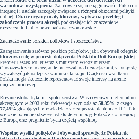
warunków przystąpienia
. Zajmowała się oceną gotowości Polski do
integracji i ustalała szczegóły związane z różnymi obszarami polityki
unijnej.
Oba te organy miały kluczowy wpływ na przebieg i
zakończenie procesu akcesji
, podkreślając ich znaczenie w
rozszerzaniu Unii o nowe państwa członkowskie.
Zaangażowanie polskich polityków i społeczeństwa
Zaangażowanie zarówno polskich polityków, jak i obywateli odegrało
kluczową rolę w procesie dołączenia Polski do Unii Europejskiej
.
Premier Leszek Miller wraz z ministrem Włodzimierzem
Cimoszewiczem intensywnie pracowali nad negocjacjami, starając się
wywalczyć jak najlepsze warunki dla kraju. Dzięki ich wysiłkom
Polska mogła skutecznie reprezentować swoje interesy na arenie
międzynarodowej.
Równie istotna była rola społeczeństwa. W czerwcowym referendum
akcesyjnym w 2003 roku frekwencja wyniosła aż
58,85%
, z czego
77,45%
głosujących opowiedziało się za przystąpieniem do UE. Tak
szerokie poparcie odzwierciedlało determinację Polaków do integracji
z Europą oraz pragnienie bycia częścią wspólnoty.
Wspólne wysiłki polityków i obywateli sprawiły, że Polska nie
tylko stała się członkiem Unii Europejskiej, lecz także uzyskała