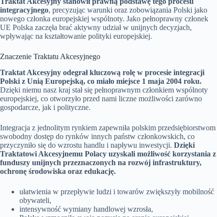
Traktat Akcesyjny stanowił prawną podstawę tego procesu
integracyjnego
, precyzując warunki oraz zobowiązania Polski jako
nowego członka europejskiej wspólnoty. Jako pełnoprawny członek
UE Polska zaczęła brać aktywny udział w unijnych decyzjach,
wpływając na kształtowanie polityki europejskiej.
Znaczenie Traktatu Akcesyjnego
Traktat Akcesyjny odegrał kluczową rolę w procesie integracji
Polski z Unią Europejską, co miało miejsce 1 maja 2004 roku.
Dzięki niemu nasz kraj stał się pełnoprawnym członkiem wspólnoty
europejskiej, co otworzyło przed nami liczne możliwości zarówno
gospodarcze, jak i polityczne.
Integracja z jednolitym rynkiem zapewniła polskim przedsiębiorstwom
swobodny dostęp do rynków innych państw członkowskich, co
przyczyniło się do wzrostu handlu i napływu inwestycji.
Dzięki
Traktatowi Akcesyjnemu Polacy uzyskali możliwość korzystania z
funduszy unijnych przeznaczonych na rozwój infrastruktury,
ochronę środowiska oraz edukację.
ułatwienia w przepływie ludzi i towarów zwiększyły mobilność
obywateli,
intensywność wymiany handlowej wzrosła,