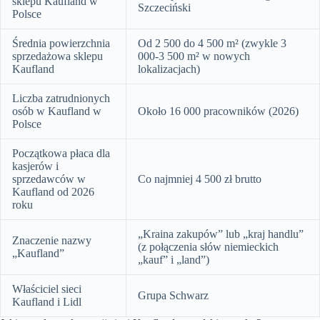
sklepu Kaufland w
Szczeciński
Polsce
Średnia powierzchnia
Od 2 500 do 4 500 m² (zwykle 3
sprzedażowa sklepu
000-3 500 m² w nowych
Kaufland
lokalizacjach)
Liczba zatrudnionych
osób w Kaufland w
Około 16 000 pracowników (2026)
Polsce
Początkowa płaca dla
kasjerów i
sprzedawców w
Co najmniej 4 500 zł brutto
Kaufland od 2026
roku
„Kraina zakupów” lub „kraj handlu”
Znaczenie nazwy
(z połączenia słów niemieckich
„Kaufland”
„kauf” i „land”)
Właściciel sieci
Grupa Schwarz
Kaufland i Lidl