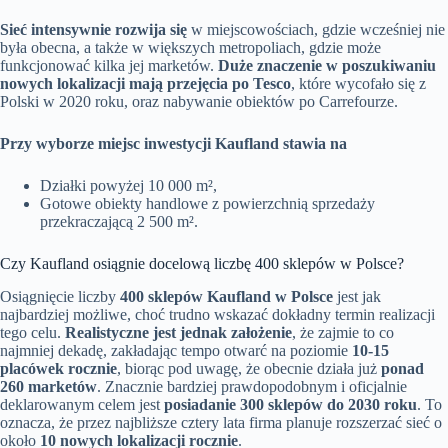
Sieć intensywnie rozwija się
w miejscowościach, gdzie wcześniej nie
była obecna, a także w większych metropoliach, gdzie może
funkcjonować kilka jej marketów.
Duże znaczenie w poszukiwaniu
nowych lokalizacji mają przejęcia po Tesco
, które wycofało się z
Polski w 2020 roku, oraz nabywanie obiektów po Carrefourze.
Przy wyborze miejsc inwestycji Kaufland stawia na
Działki powyżej 10 000 m²,
Gotowe obiekty handlowe z powierzchnią sprzedaży
przekraczającą 2 500 m².
Czy Kaufland osiągnie docelową liczbę 400 sklepów w Polsce?
Osiągnięcie liczby
400 sklepów Kaufland w Polsce
jest jak
najbardziej możliwe, choć trudno wskazać dokładny termin realizacji
tego celu.
Realistyczne jest jednak założenie
, że zajmie to co
najmniej dekadę, zakładając tempo otwarć na poziomie
10-15
placówek rocznie
, biorąc pod uwagę, że obecnie działa już
ponad
260 marketów
. Znacznie bardziej prawdopodobnym i oficjalnie
deklarowanym celem jest
posiadanie 300 sklepów do 2030 roku
. To
oznacza, że przez najbliższe cztery lata firma planuje rozszerzać sieć o
około
10 nowych lokalizacji rocznie
.