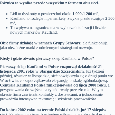
Różnica ta wynika przede wszystkim z formatu obu sieci.
Lidl to dyskonty o powierzchni około
1 000-1 200 m²
,
Kaufland to rozległe hipermarkety, zwykle przekraczające
2 500
m²
,
To wpływa na ograniczenia w wyborze lokalizacji i liczbie
nowych marketów Kaufland.
Obie firmy działają w ramach Grupy Schwarz
, ale funkcjonują
jako niezależne marki z odmiennymi strategiami rozwoju.
Kiedy i gdzie otwarto pierwszy sklep Kaufland w Polsce?
Pierwszy sklep Kaufland w Polsce rozpoczął działalność 21
listopada 2001 roku w Stargardzie Szczecińskim.
Już tydzień
później, również w listopadzie, sieć powiększyła się o drugi punkt we
Wrocławiu, co zapoczątkowało ekspansję na skalę ogólnokrajową.
Centrala Kaufland Polska funkcjonowała od lipca 2000 roku
, a
przygotowania do wejścia na rynek trwały przeszło rok. W tym
okresie firma zawierała kontrakty z dostawcami, a jednocześnie
prowadziła intensywną rekrutację i szkolenia pracowników.
Do końca 2002 roku na terenie Polski działało już 17 sklepów
sieci.
Kolejnym ważnym kamieniem milowym był otwarty 4 grudnia