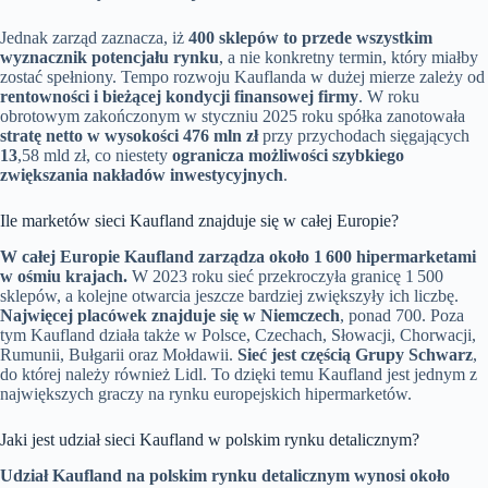
Jednak zarząd zaznacza, iż
400 sklepów to przede wszystkim
wyznacznik potencjału rynku
, a nie konkretny termin, który miałby
zostać spełniony. Tempo rozwoju Kauflanda w dużej mierze zależy od
rentowności i bieżącej kondycji finansowej firmy
. W roku
obrotowym zakończonym w styczniu 2025 roku spółka zanotowała
stratę netto w wysokości 476 mln zł
przy przychodach sięgających
13
,58 mld zł, co niestety
ogranicza możliwości szybkiego
zwiększania nakładów inwestycyjnych
.
Ile marketów sieci Kaufland znajduje się w całej Europie?
W całej Europie Kaufland zarządza około 1 600 hipermarketami
w ośmiu krajach.
W 2023 roku sieć przekroczyła granicę 1 500
sklepów, a kolejne otwarcia jeszcze bardziej zwiększyły ich liczbę.
Najwięcej placówek znajduje się w Niemczech
, ponad 700. Poza
tym Kaufland działa także w Polsce, Czechach, Słowacji, Chorwacji,
Rumunii, Bułgarii oraz Mołdawii.
Sieć jest częścią Grupy Schwarz
,
do której należy również Lidl. To dzięki temu Kaufland jest jednym z
największych graczy na rynku europejskich hipermarketów.
Jaki jest udział sieci Kaufland w polskim rynku detalicznym?
Udział Kaufland na polskim rynku detalicznym wynosi około