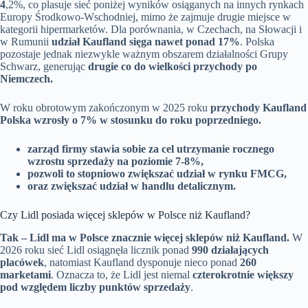
4
,2%, co plasuje sieć poniżej wyników osiąganych na innych rynkach
Europy Środkowo-Wschodniej, mimo że zajmuje drugie miejsce w
kategorii hipermarketów. Dla porównania, w Czechach, na Słowacji i
w Rumunii
udział Kaufland sięga nawet ponad 17%
. Polska
pozostaje jednak niezwykle ważnym obszarem działalności Grupy
Schwarz, generując
drugie co do wielkości przychody po
Niemczech.
W roku obrotowym zakończonym w 2025 roku
przychody Kaufland
Polska wzrosły o 7% w stosunku do roku poprzedniego.
zarząd firmy stawia sobie za cel utrzymanie rocznego
wzrostu sprzedaży na poziomie 7-8%,
pozwoli to stopniowo zwiększać udział w rynku FMCG,
oraz zwiększać udział w handlu detalicznym.
Czy Lidl posiada więcej sklepów w Polsce niż Kaufland?
Tak – Lidl ma w Polsce znacznie więcej sklepów niż Kaufland.
W
2026 roku sieć Lidl osiągnęła licznik ponad
990 działających
placówek
, natomiast Kaufland dysponuje nieco ponad
260
marketami
. Oznacza to, że Lidl jest niemal
czterokrotnie większy
pod względem liczby punktów sprzedaży
.