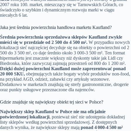
2007 roku 100. market, mieszczący się w Tarnowskich Górach, co
świadczyło o szybkim i dynamicznym rozwoju marki w ciągu
niecałych 6 lat.
Jaka jest średnia powierzchnia handlowa marketu Kaufland?
Średnia powierzchnia sprzedażowa sklepów Kaufland zwykle
mieści się w przedziale od 2 500 do 4 500 m².
W przypadku nowych
lokalizacji sieć najczęściej decyduje się na obiekty o powierzchni od 2
500 do 3 500 m², co daje średnio około 3 000-3 500 m². Ten format
hipermarketu jest znacznie większy niż dyskonty takie jak Lidl czy
Biedronka, które zazwyczaj zajmują przestrzeń od 800 do 1 200 m².
Dzięki dużej powierzchni Kaufland może zaprezentować ponad
20 000 SKU,
obejmujących także bogaty wybór produktów non-food,
na przykład AGD, odzież, zabawki czy artykuły sezonowe.
Dodatkowo w marketach znajdują się strefy gastronomiczne, drogerie
oraz punkty usługowe przeznaczone dla najemców.
Gdzie znajduje się największy obiekt tej sieci w Polsce?
Największy sklep Kaufland w Polsce nie ma oficjalnie
potwierdzonej lokalizacji
, ponieważ sieć nie udostępnia dokładnej
listy sklepów według powierzchni sprzedażowej. Z dostępnych
danych wynika, że największe sklepy mają
ponad 4 000-4 500 m²