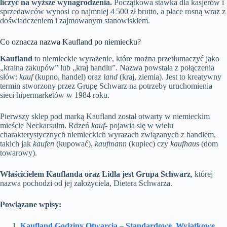
liczyć na wyższe wynagrodzenia.
Początkowa stawka dla kasjerów i
sprzedawców wynosi co najmniej 4 500 zł brutto, a płace rosną wraz z
doświadczeniem i zajmowanym stanowiskiem.
Co oznacza nazwa Kaufland po niemiecku?
Kaufland
to niemieckie wyrażenie, które można przetłumaczyć jako
„kraina zakupów” lub „kraj handlu”. Nazwa powstała z połączenia
słów:
kauf
(kupno, handel) oraz
land
(kraj, ziemia). Jest to kreatywny
termin stworzony przez Grupę Schwarz na potrzeby uruchomienia
sieci hipermarketów w 1984 roku.
Pierwszy sklep pod marką Kaufland został otwarty w niemieckim
mieście Neckarsulm. Rdzeń
kauf-
pojawia się w wielu
charakterystycznych niemieckich wyrazach związanych z handlem,
takich jak
kaufen
(kupować),
kaufmann
(kupiec) czy
kaufhaus
(dom
towarowy).
Właścicielem Kauflanda oraz Lidla jest Grupa Schwarz
, której
nazwa pochodzi od jej założyciela, Dietera Schwarza.
Powiązane wpisy:
Kaufland Godziny Otwarcia – Standardowe, Wyjątkowe,