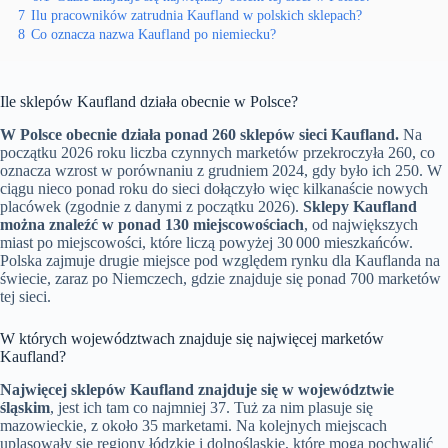
7
Ilu pracowników zatrudnia Kaufland w polskich sklepach?
8
Co oznacza nazwa Kaufland po niemiecku?
Ile sklepów Kaufland działa obecnie w Polsce?
W Polsce obecnie działa ponad 260 sklepów sieci Kaufland.
Na
początku 2026 roku liczba czynnych marketów przekroczyła 260, co
oznacza wzrost w porównaniu z grudniem 2024, gdy było ich 250. W
ciągu nieco ponad roku do sieci dołączyło więc kilkanaście nowych
placówek (zgodnie z danymi z początku 2026).
Sklepy Kaufland
można znaleźć w ponad 130 miejscowościach
, od największych
miast po miejscowości, które liczą powyżej 30 000 mieszkańców.
Polska zajmuje drugie miejsce pod względem rynku dla Kauflanda na
świecie, zaraz po Niemczech, gdzie znajduje się ponad 700 marketów
tej sieci.
W których województwach znajduje się najwięcej marketów
Kaufland?
Najwięcej sklepów Kaufland znajduje się w województwie
śląskim
, jest ich tam co najmniej 37. Tuż za nim plasuje się
mazowieckie, z około 35 marketami. Na kolejnych miejscach
uplasowały się regiony łódzkie i dolnośląskie, które mogą pochwalić