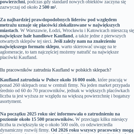
powierzchni
, podczas gdy standard nowych obiektów zaczyna się
zazwyczaj od około
2 500 m²
.
Za najbardziej prawdopodobnych liderów pod względem
metrażu uznaje się placówki zlokalizowane w największych
miastach
. W Warszawie, Łodzi, Wrocławiu i Katowicach mieszczą się
największe hale handlowe Kaufland
, a także jedne z pierwszych
otwartych sklepów tej sieci.
Jeśli zależy nam na znalezieniu
największego formatu sklepu
, warto skierować uwagę na te
aglomeracje, to tam najczęściej możemy natrafić na największe
placówki Kaufland.
Ilu pracowników zatrudnia Kaufland w polskich sklepach?
Kaufland zatrudnia w Polsce około 16 000 osób
, które pracują w
ponad 260 sklepach oraz w centrali firmy. Na jeden market przypada
średnio od 60 do 70 pracowników, jednak w większych placówkach
liczba ta jest wyższa ze względu na większą powierzchnię i bogatszy
asortyment.
Na początku 2025 roku sieć informowała o zatrudnieniu na
poziomie około 15 500 pracowników.
W przeciągu kilku miesięcy
liczba ta zwiększyła się o około 500 osób, co odzwierciedla
dynamiczny rozwój firmy.
Od 2026 roku wszyscy pracownicy mogą