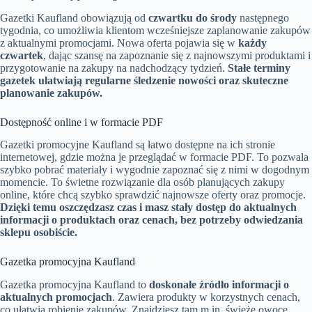
Gazetki Kaufland obowiązują od
czwartku do środy
następnego
tygodnia, co umożliwia klientom wcześniejsze zaplanowanie zakupów
z aktualnymi promocjami. Nowa oferta pojawia się w
każdy
czwartek
, dając szansę na zapoznanie się z najnowszymi produktami i
przygotowanie na zakupy na nadchodzący tydzień.
Stałe terminy
gazetek ułatwiają regularne śledzenie nowości oraz skuteczne
planowanie zakupów.
Dostępność online i w formacie PDF
Gazetki promocyjne Kaufland są łatwo dostępne na ich stronie
internetowej, gdzie można je przeglądać w formacie PDF. To pozwala
szybko pobrać materiały i wygodnie zapoznać się z nimi w dogodnym
momencie. To świetne rozwiązanie dla osób planujących zakupy
online, które chcą szybko sprawdzić najnowsze oferty oraz promocje.
Dzięki temu oszczędzasz czas i masz stały dostęp do aktualnych
informacji o produktach oraz cenach, bez potrzeby odwiedzania
sklepu osobiście.
Gazetka promocyjna Kaufland
Gazetka promocyjna Kaufland to
doskonałe źródło informacji o
aktualnych promocjach
. Zawiera produkty w korzystnych cenach,
co ułatwia robienie zakupów. Znajdziesz tam m.in. świeże owoce,