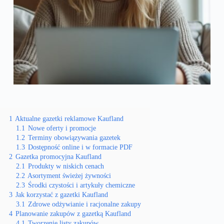
1
Aktualne gazetki reklamowe Kaufland
1.1
Nowe oferty i promocje
1.2
Terminy obowiązywania gazetek
1.3
Dostępność online i w formacie PDF
2
Gazetka promocyjna Kaufland
2.1
Produkty w niskich cenach
2.2
Asortyment świeżej żywności
2.3
Środki czystości i artykuły chemiczne
3
Jak korzystać z gazetki Kaufland
3.1
Zdrowe odżywianie i racjonalne zakupy
4
Planowanie zakupów z gazetką Kaufland
4.1
Tworzenie listy zakupów