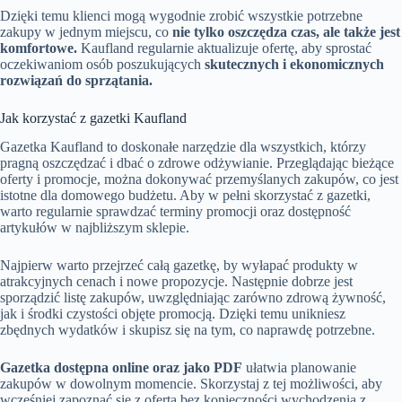
Dzięki temu klienci mogą wygodnie zrobić wszystkie potrzebne
zakupy w jednym miejscu, co
nie tylko oszczędza czas, ale także jest
komfortowe.
Kaufland regularnie aktualizuje ofertę, aby sprostać
oczekiwaniom osób poszukujących
skutecznych i ekonomicznych
rozwiązań do sprzątania.
Jak korzystać z gazetki Kaufland
Gazetka Kaufland to doskonałe narzędzie dla wszystkich, którzy
pragną oszczędzać i dbać o zdrowe odżywianie. Przeglądając bieżące
oferty i promocje, można dokonywać przemyślanych zakupów, co jest
istotne dla domowego budżetu. Aby w pełni skorzystać z gazetki,
warto regularnie sprawdzać terminy promocji oraz dostępność
artykułów w najbliższym sklepie.
Najpierw warto przejrzeć całą gazetkę, by wyłapać produkty w
atrakcyjnych cenach i nowe propozycje. Następnie dobrze jest
sporządzić listę zakupów, uwzględniając zarówno zdrową żywność,
jak i środki czystości objęte promocją. Dzięki temu unikniesz
zbędnych wydatków i skupisz się na tym, co naprawdę potrzebne.
Gazetka dostępna online oraz jako PDF
ułatwia planowanie
zakupów w dowolnym momencie. Skorzystaj z tej możliwości, aby
wcześniej zapoznać się z ofertą bez konieczności wychodzenia z